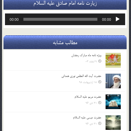
زیارت نامه امام صادق علیه السلام
پخش‌کننده
00:00
00:00
صوت
مطالب مشابه
ویژه نامه ماه مبارک رمضان
9 اسفند 03
حضرت آیت الله العظمی نوری همدانی
18 اردیبهشت 98
حضرت مریم علیه السلام
21 دی 96
حضرت عیسی علیه السلام
21 دی 96