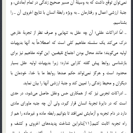
نمي‌توان توقع داشت كه به وسيلة آن مسير صحيح زندگي در تمام ابعادش، و
جنبة ‌ارزشي اعمال و رفتارمان ـ به ويژه رابطة انسان با نتايج اخروي آن‌ ـ را
بشناسيم.
ـ امّا ادراكات عقلي؛ آن چه عقل به تنهايي و صرف نظر از تجربة خارجي
درك مي‌كند يك سلسله مفاهيم كلي است كه اصطلاحاً به آنها بديهيات
اوليه مي‌گويند؛ مانند محال بودن اجتماع نقيضين. اين گونه مفاهيم نيز براي
بازشناسي روابط پيش گفته كارايي ندارد؛ زيرا بديهيات اوليه عقل بسيار
محدود است و هرگز نمي‌تواند حكم صدها روابط ما با خدا، خودمان با
ديگران و محيط زندگي را تعيين كند و جنبة ارزشي آنها را بيان نمايد.
ـ ادراكات تجربي نيز كه از همكاري حس وعقل حاصل مي‌شود، در حدي
است كه در دايرة تجربة انسان قرار گيرد، ولي آن چه جنبه ‌ماوراي مادي
دارد در دام تجربه و آزمايش نمي‌افتد تا بتوانيم رابطه ماده و غيرماده را هم از
راه تجربه اثابت كنيم.[11]بنابراين شناخت پديده‌هاي اخروي و كشف و