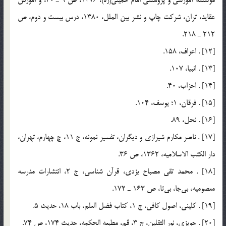
عقايد، تران، شركت چاپ و نشر بين الملل، 1380، درس بيست و دوم، ص
212 ـ 218.
[12] . اعراف، 158.
[13] . انبيا، 107.
[14] . احزاب، 40.
[15] . فرقان، 1؛ يوسف، 104.
[16] . نحل، 89.
[17] . ناصر مكارم شيرازي و ديگران، تفسير نمونه، ج 11، چ چهارم، تهران،
دار الكتب الاسلاميه، 1362، ص 36.
[18] . محمد تقي مصباح يزدي، قرآن شناسي، ج 2، انتشارات مدرسه
معصوميه، بي‌جا، بي‌تا، ص 163 ـ 172.
[19] . كليني، اصول كافي، ج 1، كتاب فضل العلم، باب 18، حديث 5.
[20] . حويزي، نور الثقلين، ج 3، قم، مطبعه الحكمه، حديث 174، ص 74.