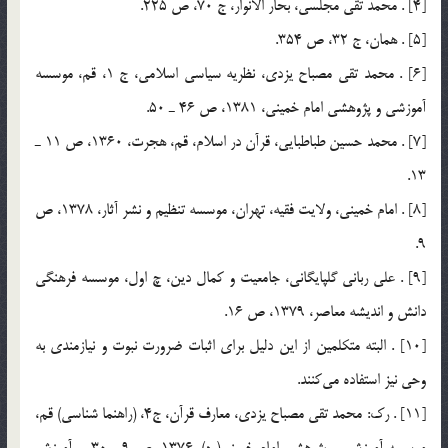
[4] . محمد تقي مجلسي، بحار الانوار، ج 70، ص 225.
[5] . همان، ج 32، ص 354.
[6] . محمد تقي مصباح يزدي، نظريه سياسي اسلامي، ج 1، قم، موسسه
آموزشي و پژوهشي امام خميني، 1381، ص 46 ـ 50.
[7] . محمد حسين طباطبايي، قرآن در اسلام، قم، هجرت، 1360، ص 11 ـ
13.
[8] . امام خميني، ولايت فقيه، تهران، موسسه تنظيم و نشر آثار، 1378، ص
9.
[9] . علي رباني گلپايگاني، جامعيت و كمال دين، چ اول، موسسه فرهنگي
دانش و انديشه معاصر، 1379، ص 16.
[10] . البته متكلمين از اين دليل براي اثبات ضرورت نبوت و نيازمندي به
وحي نيز استفاده مي‌كنند.
[11] . رك: محمد تقي مصباح يزدي، معارف قرآن، ج4، (راهنما شناسي) قم،
موسسه آموزشي و پژوهشي امام خميني(ره)، 1376، ص 9 ـ 30، و آموزش