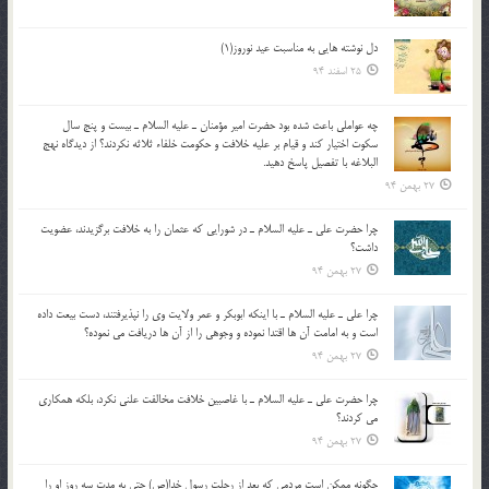
دل نوشته هایی به مناسبت عید نوروز(1)
25 اسفند 94
چه عواملي باعث شده بود حضرت امير مؤمنان ـ عليه السلام ـ بيست و پنج سال
سکوت اختيار کند و قيام بر عليه خلافت و حکومت خلفاء ثلاثه نکردند؟ از ديدگاه نهج
البلاغه با تفصيل پاسخ دهيد.
27 بهمن 94
چرا حضرت علي ـ عليه السلام ـ در شورايي كه عثمان را به خلافت برگزيدند، عضويت
داشت؟
27 بهمن 94
چرا علي ـ عليه السلام ـ با اينكه ابوبكر و عمر ولايت وي را نپذيرفتند، دست بيعت داده
است و به امامت آن ها اقتدا نموده و وجوهي را از آن ها دريافت مي نموده؟
27 بهمن 94
چرا حضرت علي ـ عليه السلام ـ با غاصبين خلافت مخالفت علني نکرد، بلكه همكاري
مي کردند؟
27 بهمن 94
چگونه ممكن است مردمي كه بعد از رحلت رسول خدا(ص) حتی به مدت سه روز او را