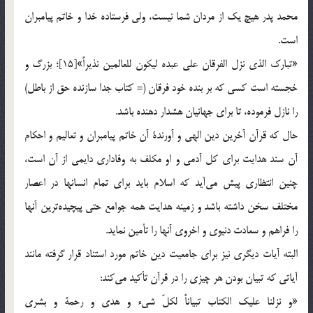
محمد پدر هيچ يك از مردان شما نيست، ولي فرستاده خدا و خاتم پيامبران
است.
«تبارك الذي نزل الفرقان علي عبده ليكون للعالمين نذيراً»[15]؛ بزرگ و
خجسته است كسي كه بر بنده خود فرقان (= كتاب جدا سازنده حق از باطل)
را نازل فرموده، تا براي جهانيان هشدار دهنده باشد.
حال كه قرآن آخرين دين الهي و آورندة آن خاتم پيامبران و تعاليم و احكام
آن سند هدايت براي كل آدمي و او مكلف به وفاداري دايمي از آن است،
‌چنين انتظاري پيش مي‌آيد كه اسلام بايد براي تمام انسانها در اعصار
مختلف سخن داشته باشد و زمينه هدايت همه جوامع حتي پيچيده‌ترين آنها
را فراهم و سعادت دنيوي و اخروي آنها را تأمين نمايد.
البته آيات ديگري نيز براي جامعيت دين خاتم مورد استناد قرار گرفته مانند
آياتي كه تبيان بودن هر چيزي را در قرآن تأكيد مي‌كند:
«و نزلنا عليك الكتاب تبياناً لكلّ شيء و هدي و رحمة و بشري