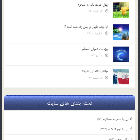
چهل حدیث نگاه به نامحرم
13 خرداد 94
آیا جرقه ظهور در یمن زده شده است ؟!
8 فروردین 94
ویژه ماه شعبان المعظّم
28 دی 04
مواظب نگاهتان باشید!!!
18 اسفند 93
دسته بندی های سایت
آشنایی با صحیفه سجادیه
(56)
آشنایی با نهج البلاغه
(392)
آیت الله بهجت
(54)