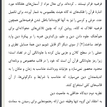
فرضيه فراتر نيستند ـ كرده‌اند. براي مثال مراد از آسمان‌هاي هفتگانه مورد
اشارة قرآن را فلك‌هاي نه گانه هيئت بطلميوس به شمار آورده، براي تكميل
عدد، عرش و كرسي را نيز به آنها افزوده‌اند! باطل شدن فرضيه‌هايي همچون
فرضيه افلاك نه گانه، روشن كرد كه چنين تلاش‌هاي عجولانه‌اي براي
هم‌آهنگ جلوه دادن دين و علم، بزرگ‌ترين ضربه را بر پيكرة دين وارد
خواهد ساخت.[2] از سوي ديگر اگر قايل شويم دين همة مسايل نظري و
عملي را در سطح كلان و جزيي بيان كرده با جاودانگي آن در تضاد است؛
زيرا رمز جاودانگي قرآن آن است كه خود را در قالب مخصوص و برنامه‌اي
محدود محصور نمي‌سازد و جزئيات وبرداشت متناسب به زمان و مكان را به
انديشمندان دين مي‌سپارد كه متناسب با شرايط و دگرگوني‌ها، از آن
قالب‌هاي كلي استخراج كنند.
نظريه دوم: ديدگاه حداقلي به جامعيت دين
به اعتقاد اين گروه تنها وظيفه دين ارائه رهنمودهايي براي رسيدن به سعادت