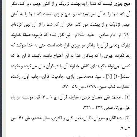
هيچ چيزي نيست كه شما را به بهشت نزديك و از آتش جهنم دور كند، مگر
آن كه شما را به آن امر نموده‌ام، و هيچ چيزي نيست كه شما را به آتش
جهنم نزديك و از بهشت دور كند، مگر آن كه شما را از آن نهي كرده‌ام.
[19] از امام صادق ـ عليه السّلام ـ نيز نقل شده كه فرمود: همانا خداوند
تبارك وتعالي قرآن را بيانگر هر چيزي قرار داده است حتي به خدا سوگند كه
رها نكرده چيزي را كه بندگان خدا به آن احتياج داشته باشند، تا آن جا كه
كسي نمي‌تواند بگويد: اي كاش خداوند آن را در قرآن بيان مي‌كرده و نكرده
است.[20] [1] . سيد محمدعلي ايازي، جامعيت قرآن، چاپ اول، رشت،
انتشارات كتاب مبين، 1378، ص 59 ـ 67.
[2] . محمد تقي مصباح يزدي، معارف قرآن، ج 1 ـ 3، قم: موسسه در راه
حق، بي‌تا، صص 229 ـ 231.
[3] . عبدالكريم سروش، كيان، دين اقلي و اكثري، سال هشتم، ش 41، ص
2 ـ 9.