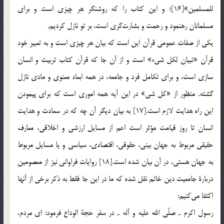
للمسلمين»[16]؛ و اين كتاب را كه روشنگر هر چيزي است و براي
مسلمانان رهنمود و رحمت و بشارت‌گري است، بر تو نازل كرديم.
يكي از صفات عمومي قرآن اين است كه بيان هر چيزي است و به تعبير خود
قرآن «تبيان لكل شيء» است و از آن جا كه قرآن كتاب تربيت و انسان
سازي است، و براي تكامل فرد و جامعه، در همه ابعاد معنوي و مادي نازل
گشته. منظور از «كل شي» در اين آيه همه اموري است كه براي پيمودن
اين راه هدايت لازم است.[17] به بيان ديگر آن چه كه در سعادت و هدايت
انسان تا روز قيامت مؤثر است اعم از مسايل ارزشي و اخلاقي، معارف
حقيقي مربوط به جهان بيني، حقوقي، اقتصادي، سياسي و يا مسايل مربوط
به جهان هستي، در آن بيان شده است.[18] روايات فراواني نيز از معصومين
دربارة جامعيت دين خاتم نقل شده كه ما در اين جا فقط به ذكر برخي از آنها
اكتفا مي‌كنيم:
رسول اكرم ـ صلّي الله عليه و آله ـ در سفر حجة الوداع فرمود: اي مردم،