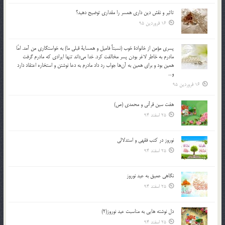
تاثير و نقش دين داري همسر را مقداري توضيح دهيد؟
16 فروردین 95
پسري مؤمن از خانوادة خوب (نسبتاً فاميل و همساية قبلي ما) به خواستگاري من آمد. امّا
مادرم به خاطر لاغر بودن پسر مخالفت كرد. خدا مي‌داند تنها ايرادي كه مادرم گرفت
همين بود و براي همين به آن‌ها جواب رد داد مادرم به دعا نوشتن و استخاره اعتقاد دارد
و…
16 فروردین 95
هفت سین قرآنی و محمدی (ص)
25 اسفند 94
نوروز در كتب فقهى و استدلالى‏
25 اسفند 94
نگاهى عميق به عيد نوروز
25 اسفند 94
دل نوشته هایی به مناسبت عید نوروز(2)
25 اسفند 94