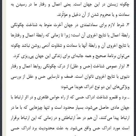
چگونه زيستن در اين جهان است. يعني اعمال و رفتار ما در رسيدن به
سعادت و يا محروم شدن از آن دخيل و مؤثّرند.
3. شرط لازم براي سعادتمندي در جهان آخرت منوط به شناخت چگونگي
رابطة اعمال با نتايج اخروي آن است؛ زيرا تا زماني كه رابطة اعمال و رفتارها
با نتايج اخروي آن و رابطة آنها با سعادت و شقاوت آدمي روشن نباشد چگونه
مي‌توان برنامة صحيح و همه جانبه‌اي براي زندگي اين جهان پي‌ريزي كرد.
4. ابزار عمومي شناخت (حس و عقل) از درك چگونگي روابط اعمال و رفتار
دنيوي با نتايج اخروي ناتوان است. ضعف و نارسايي حس و عقل از بررسي
ويژگي‌هاي اين دو نوع ادراك هويدا مي‌شود:
ـ برد و قلمرو شناخت ادراك حسي كه از راه حواس ظاهري و در اثر ارتباط با
جهان مادي حاصل مي‌شود، بسيار محدود است و تنها چيزهايي كه با ما در
ارتباط پيدا مي‌كنند، آن هم در حدّ ارتباطش و در زماني كه اين ارتباط برقرار
است مورد ادراك حس واقع مي‌شود. به علت محدوديت برد ادراك حسي