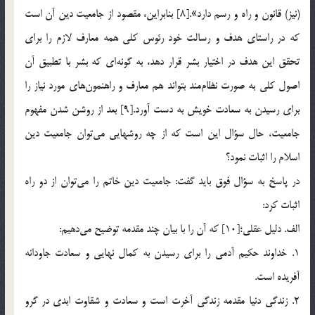
(نيز) قانون و راه و رسم دارد».[8] بنابراين، مقصود از جامعيت دين آن است
كه در راستاي هدف و رسالت خود رئوس كلي همه معارف لازم را براي
تحقق اين هدف در اختيار بشر قرار دهد، به گونه‌اي كه بشر با تطبيق آن
اصول كلي به صورت نظام‌مند بتواند هم معارف و راهنمون‌هاي مورد نياز را
براي رسيدن به سعادت خويش به دست آورد.[9] بعد از روشن شدن مفهوم
جامعيت، حال سؤال اين است كه از چه روشهايي مي‌توان جامعيت دين
اسلام را اثبات نمود؟
در پاسخ به سؤال فوق بايد گفت: جامعيت دين خاتم را مي‌توان از دو راه
اثبات كرد:
الف. دليل عقلي؛[10] كه آن را با بيان چند مقدمه توضيح مي‌دهيم:
1. خداوند حكيم آدمي را براي رسيدن به كمال نهايي و سعادت جاودانه
آفريده است.
2. زندگي دنيا مقدمه زندگي آخرت است و سعادت و شقاوت ابدي در گرو