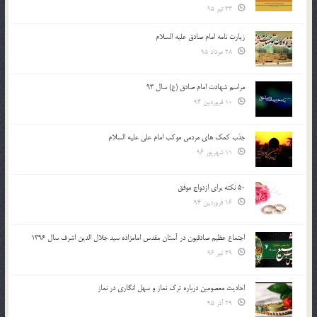
23 تیر 95
زیارت نامه امام صادق علیه السلام
28 مرداد 95
مراسم شهادت امام صادق (ع) سال 93
10 فروردین 94
جذب کمک های مردمی موکب امام علی علیه السلام
11 شهریور 96
50 نکته برای ازدواج موفق
16 فروردین 94
اجتماع عظیم صادقیون در آستان مقدس امامزاده سید جلال الدین اشرف سال 1396
29 تیر 96
احادیث معصومین درباره ترک نماز و سهل انگاری در نماز
29 آذر 95