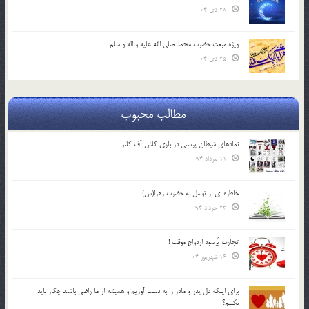
28 دی 04
ویژه مبعث حضرت محمد صلی الله علیه و اله و سلم
25 دی 04
مطالب محبوب
نمادهای شیطان پرستی در بازی کلش آف کلنز
11 مرداد 94
خاطره ای از توسل به حضرت زهرا(س)
23 خرداد 94
تجارت پُرسود ازدواج موقت !
16 شهریور 04
براي اينكه دل پدر و مادر را به دست آوريم و هميشه از ما راضي باشند چكار بايد
بكنيم؟