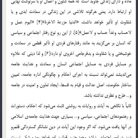
ماده و داراي زندگي جاويد است كه همة شئون و اعمال او با سرنوشت نهايي
او ارتباط دارد. يعني هرگونه تلاشي در اين زندگي در سعادت ابدي و يا
شقاوت او تأثير خواهد داشت. «الدنيا مزرعة الاخرة»[4] «اليوم عمل و
لاحساب وغداً حساب و لاعمل»[5]. از اين رو نوع رفتار اجتماعي و سياسي
كه انسان بر مي‌گزيند به مانند رفتارهاي فردي او تأثير قطعي در سعادت و
خوشبختي و يا شقاوت و بدفرجامي اخروي او دارد؛[6] و لذا ديني كه علاوه
بر مسايل فردي به مسايل اجتماعي انسان و سعادت و هدايت جامعه
مي‌انديشد نمي‌تواند نسبت به اجراي احكام و چگونگي اداره جامعه، تعيين
ساختار حكومت، اصل عدالت و قيام به قسط، ايجاد تعاون و امنيت در جامعه
و… طرح و نظري نداشته باشد.
ثانياً با نگاهي به آيات و روايات به روشني ثابت مي‌شود كه احكام، دستورات
و رهنمودهاي اجتماعي، سياسي و… بسياري جهت هدايت جامعه‌ي اسلامي
در آنها يافت مي‌شود. كه اگر وجود اين آيات در دين نشانگر گستردگي قلمرو
دين در امور اجتماعي نباشد وجود چنين قوانين لغو خواهد بود و شكي نيست