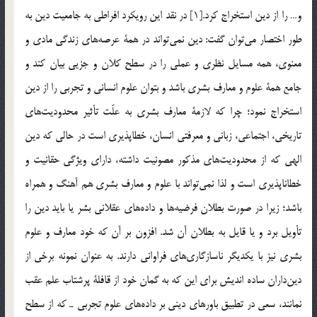
و… را از دين استخراج كرد.[1] در نقد اين رويكرد افراطي به جامعيت دين به
طور اختصار مي‌توان گفت: دين نمي‌تواند در همة عرصه‌هاي زندگي مادي و
معنوي، همه مسايل نظري و عملي را در سطح كلان و جزيي بيان كند و
جامع همة علوم و معارف بشري باشد و بتوان علوم انساني و تجربي را از دين
استخراج نمود؛ چرا كه لازمة معارف بشري به علّت تأثير محدوديت‌هاي
تاريخي، اجتماعي، زباني و معرفتي انسان، خطاپذيري است در حالي كه دين
الهي كه از محدوديت‌هاي مذكور مصونيت داشته، داراي ويژگي حقانيت و
خطاناپذيري است و لذا نمي‌تواند با علوم و معارف بشري هم آهنگ و همراه
باشد؛ زيرا در صورت بطلان فرضيه‌ها و داده‌هاي عقلاني بشر يا بايد دين را
تأويل برد و يا قايل به بطلان آن شد. افزون بر آن كه خود معارف و علوم
بشري نيز با يكديگر ناسازگاري‌هاي فراواني دارند. به عنوان نمونه برخي از
دين‌داران ساده انديش براي اين كه به گمان خود از قافلة پرشتاب علم عقب
نمانند، سعي در تطبيق باورهاي ديني بر داده‌هاي علوم تجربي ـ كه از سطح