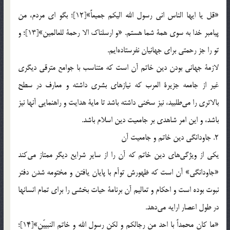
«قل يا ايها الناس اني رسول الله اليكم جميعاً»[12]؛ بگو اي مردم، من
پيامبر خدا به سوي همة شما هستم. «و ارسلناك الا رحمة للعالمين»[13]؛ و
تو را جز رحمتي براي جهانيان نفرستاده‌ايم.
لازمة جهاني بودن دين خاتم آن است كه متناسب با جوامع مترقي ديگري
غير از جامعه جزيرة ‌العرب كه نيازهاي بشري داشته و معارف در سطح
بالاتري را مي‌طلبيد، نيز سخني داشته باشد تا ماية هدايت و راهنمايي آنها نيز
باشد، و اين امر شاهدي بر جامعيت دين اسلام باشد.
2. جاودانگي دين خاتم و جامعيت آن
يكي از ويژگي‌هاي دين خاتم كه آن را از ساير شرايع ديگر ممتاز مي‌كند
«جاودانگي» آن است كه ظهورش توأم با پايان يافتن و مختومه شدن دفتر
نبوت بوده است و احكام و تعاليم آن برنامة حيات بخشي را براي تمام انسانها
در طول اعصار ارايه مي‌دهد.
«ما كان محمداً با احد من رجالكم و لكن رسول الله و خاتم النبييّن»[14]؛