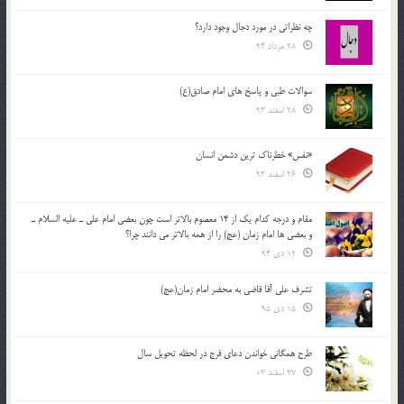
چه نظراتی در مورد دجال وجود دارد؟
28 مرداد 94
سوالات طبی و پاسخ های امام صادق(ع)
28 اسفند 93
«نفس» خطرناک ترین دشمن انسان
26 اسفند 93
مقام و درجه كدام يك از 14 معصوم بالاتر است چون بعضي امام علي ـ عليه السلام ـ
و بعضي ها امام زمان (عج) را از همه بالاتر مي دانند چرا؟
12 دی 94
تشرف علي آقا قاضي به محضر امام زمان(عج)
15 دی 95
طرح همگانی خواندن دعای فرج در لحظه تحویل سال
27 اسفند 03