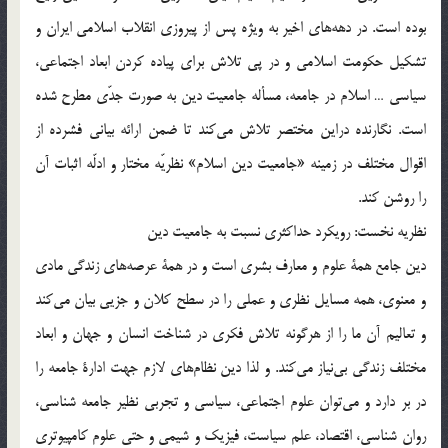
بوده است. در دهه‌هاي اخير به ويژه پس از پيروزي انقلاب اسلامي ايران و
تشكيل حكومت اسلامي و در پي تلاش براي پياده كردن ابعاد اجتماعي،
سياسي … اسلام در جامعه، مسأله جامعيت دين به صورت جدّي مطرح شده
است. نگارنده دراين مختصر تلاش مي‌كند تا ضمن ارائه بياني فشرده از
اقوال مختلف در زمينه «جامعيت دين اسلام» نظريّه مختار و ادلّه اثبات آن
را روشن كند.
نظريه نخست: رويكرد حداكثري نسبت به جامعيت دين
دين جامع همة علوم و معارف بشري است و در همة عرصه‌هاي زندگي مادي
و معنوي، همه مسايل نظري و عملي را در سطح كلان و جزيي بيان مي‌كند
و تعاليم آن ما را از هرگونه تلاش فكري در شناخت انسان و جهان و ابعاد
مختلف زندگي بي‌نياز مي‌كند. و لذا دين نظام‌هاي لازم جهت ادارة جامعه را
در بر دارد و مي‌توان علوم اجتماعي، سياسي و تجربي نظير جامعه شناسي،
روان شناسي، اقتصاد، علم سياست، فيزيك و شيمي و حتي علوم كامپيوتري