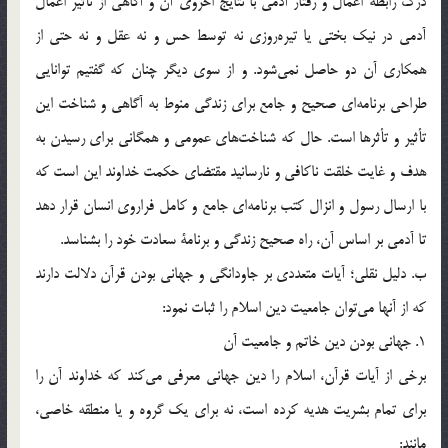
درك رابطة اعمال و رفتار آدمي با نتايج اخروي آن و آگاهي از تأثير اعمال
آدمي در نيك بختي يا تيره‌روزي نه توسط حس و نه عقل و نه حتي از
همكاري آن دو حاصل نمي‌شود. و از سوي ديگر چنان كه گفتيم توانايي
طراحي برنامه‌اي صحيح و جامع براي زندگي منوط به آگاهي و شناخت اين
تأثير و تأثرها است. حال كه شناخت‌هاي عمومي و همگاني براي رسيدن به
هدف و غايت خلقت ناكافي و نارسانيد مقتضاي حكمت خداوند اين است كه
با ارسال رسول و انزال كتب برنامه‌اي جامع و كامل فراروي انسان قرار دهد
تا آدمي بر اساس آن، راه صحيح زندگي و برنامة سعادت خود را بشناسد.
ب. دليل نقلي؛ آيات متعددي بر جاودانگي و جهاني بودن قرآن دلالت دارند
كه از آنها مي‌توان جامعيت دين اسلام را ثبات نمود:
1. جهاني بودن دين خاتم و جامعيت آن
برخي از آيات قرآن، اسلام را دين جهاني معرفي مي‌كند كه خداوند آن را
براي تمام بشريت هديه كرده‌ است، نه براي يك گروه و يا منطقه خاصي،
مانند: