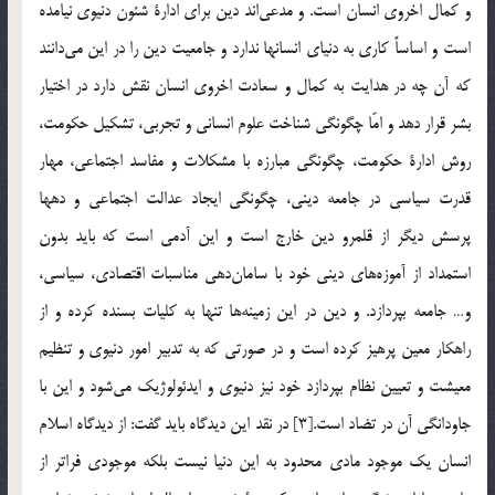
و كمال اخروي انسان است. و مدعي‌اند دين براي ادارة شئون دنيوي نيامده
است و اساساً كاري به دنياي انسانها ندارد و جامعيت دين را در اين مي‌دانند
كه آن چه در هدايت به كمال و سعادت اخروي انسان نقش دارد در اختيار
بشر قرار دهد و امّا چگونگي شناخت علوم انساني و تجربي، تشكيل حكومت،
روش ادارة حكومت، چگونگي مبارزه با مشكلات و مفاسد اجتماعي، مهار
قدرت سياسي در جامعه ديني، چگونگي ايجاد عدالت اجتماعي و دهها
پرسش ديگر از قلمرو دين خارج است و اين آدمي است كه بايد بدون
استمداد از آموزه‌هاي ديني خود با سامان‌دهي مناسبات اقتصادي، سياسي،
و… جامعه بپردازد. و دين در اين زمينه‌ها تنها به كليات بسنده كرده و از
راهكار معين پرهيز كرده است و در صورتي كه به تدبير امور دنيوي و تنظيم
معيشت و تعيين نظام بپردازد خود نيز دنيوي و ايدئولوژيك مي‌شود و اين با
جاودانگي آن در تضاد است.[3] در نقد اين ديدگاه بايد گفت: از ديدگاه اسلام
انسان يك موجود مادي محدود به اين دنيا نيست بلكه موجودي فراتر از