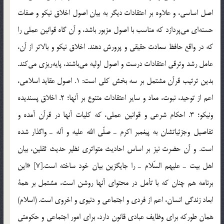
اصل اساسي، ‌و علاوه بر اعتقادات ديگر به بيان اصول اخلاق نيكو و صفات
حسنه‌اي مي‌پردازد كه مناسب با اصول مزبور باشد، و آن گاه قوانين عملي را
كه در واقع حافظ سعادت حقيقي و پرورش دهند. اخلاق نيكو و بالاتر از آن،
عامل رشد وترقي اعتقادات درست و اصول اوليه مي‌باشند، پايه‌ريزي مي‌كند.
بدين ترتيب قرآن مشتمل بر سه بخش كلي است: 1. اصول عقايد اسلامي،
اعم از توحيد، نبوت، معاد و ساير اعتقادات متنوع بر آنها؛ 2. اخلاق پسنديده
ونيكو؛ 3. احكام شرعي و قوانين عملي، كه كليات آنها در قرآن آمده و
تفاصيل وجزئياتشان به پيغمبر اكرم ـ صلّي الله عليه و آله ـ واگذار شده
است. و آن حضرت نيز بر اساس احاديث متواتري نظير حديث ثقلين، بيان
اهل بيت ـ عليهم السّلام ـ را جايگزين بيان خود ساخته است.[7] «اين
برنامه هم چنان كه با تأمل در محتواي آنها روشن است، مشتمل بر همة
ابعاد زندگي انسان، اعم از فردي و اجتماعي و دنيوي و اخروي است. (اسلام)
همان طوركه براي وظايف عبادي قانون دارد، براي امور اجتماعي و حكومتي