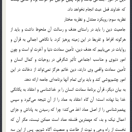
كه خداوند فعل عبث انجام نخواهد داد.
نظريه سوم: رويكرد معتدل و نظريه مختار
جامعيت دين را بايد در راستاي هدف و رسالت آن ملحوظ داشت و بايد از
هرگونه افراط و تفريط در اين زمينه پرهيز كرد. با نگاهي اجمالي به قرآن و
روايات در مي‌يابيم كه هدف دين، تأمين سعادت دنيا و آخرت او است و چون
امور دنيوي و مناسب اجتماعي تأثير شگرفي در روحيات و كمال انسان و
تأمين سعادت واقعي وي دارند، دين خاتم هرگز نمي‌تواند از دخالت در اين
امور چشم‌پوشي كند و بايد براي تمام آنها برنامه‌اي جامعه ارائه دهد.
به بيان ديگر، قرآن برنامة سعادت انسان را بر خداشناسي و اعتقاد به يگانگي
خدا بنا نهاده است؛ آن گاه اعتقاد به معاد را از آن نتيجه مي‌گيرد و سپس
پيغمبرشناسي را از اصل معاد اخذ مي‌كند؛ چرا كه رسيدن به پاداش و جزاي
اعمال نيك و بد، كه مهمترين فلسفه معاد است ممكن نيست، مگر آن كه
نخست از راه وحي و نبوت از طاعت و معصيت آگاه شويم. پس از اين سه