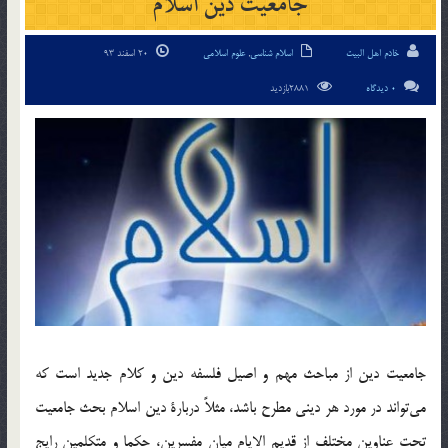
جامعیت دین اسلام
خادم اهل البیت
اسلام شناسی
,
علوم اسلامی
20 اسفند 93
0 دیدگاه
2881بازدید
جامعيت دين از مباحث مهم و اصيل فلسفه دين و كلام جديد است كه
مي‌تواند در مورد هر ديني مطرح باشد، مثلاً دربارة دين اسلام بحث جامعيت
تحت عناوين مختلف از قديم الايام ميان مفسرين، حكما و متكلمين رايج