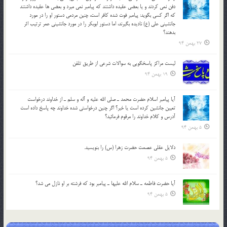
دفن نمي كردند و یا بعضي عقيده داشتند كه پيامبر نمي ميرد و بعضي ها عقيده داشتند
كه اگر كسي بگويد: پيامبر فوت شده كافر است، چنین مردمی دستور او را در مورد
جانشيني علي (ع) ناديده بگيرند، اما دستور ابوبكر را در مورد جانشيني عمر ترتیب اثر
بدهند؟
27 بهمن 94
لیست مراکز پاسخگویی به سوالات شرعی از طریق تلفن
19 بهمن 94
آيا پيامبر اسلام حضرت محمد ـ صلي الله عليه و آله و سلم ـ از خداوند درخواست
تعيين جانشين کرده است يا خير؟ اگر چنين درخواستي شده خداوند چه پاسخ داده است
آدرس و کلام خداوند را مرقوم فرمائيد؟
5 بهمن 94
دلايل عقلي عصمت حضرت زهرا (س) را بنويسيد.
5 بهمن 94
آيا حضرت فاطمه ـ سلام الله عليها ـ پيامبر بود كه فرشته بر او نازل مي شد؟
5 بهمن 94