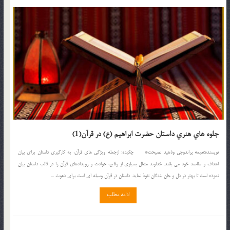
جلوه هاي هنري داستان حضرت ابراهيم (ع) در قرآن(1)
نويسنده:نعيمه پراندوجي وناهيد نصيحت* چکيده: ازجمله ويژگي هاي قرآن، به کارگيري داستان براي بيان
اهداف و مقاصد خود مي باشد. خداوند متعال بسياري از وقايع، حوادث و رويدادهاي قرآن را در قالب داستان بيان
نموده است تا بهتر در دل و جان بندگان نفوذ نمايد. داستان در قرآن وسيله اي است براي دعوت ...
ادامه مطلب