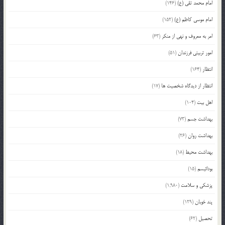
امام محمد تقی (ع)
(146)
امام موسی کاظم (ع)
(152)
امر به معروف و نهی از منکر
(63)
امور تربیتی فرزندان
(51)
انتظار
(164)
انتظار از دیدگاه شخصیت ها
(17)
اهل بیت
(104)
بهداشت جسم
(73)
بهداشت روان
(26)
بهداشت محیط
(18)
بودائیسم
(15)
پزشکی و سلامت
(1,980)
پند خوبان
(129)
تحصیل
(62)