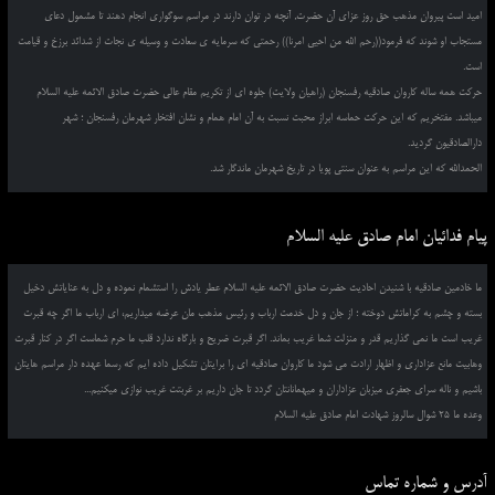
امید است پیروان مذهب حق روز عزای آن حضرت, آنچه در توان دارند در مراسم سوگواری انجام دهند تا مشمول دعای
مستجاب او شوند که فرمود((رحم الله من احیی امرنا)) رحمتی که سرمایه ی سعادت و وسیله ی نجات از شدائد برزخ و قیامت
است.
حرکت همه ساله کاروان صادقیه رفسنجان (راهیان ولایت) جلوه ای از تکریم مقام عالی حضرت صادق الائمه علیه السلام
میباشد. مفتخریم که این حرکت حماسه ابراز محبت نسبت به آن امام همام و نشان افتخار شهرمان رفسنجان ؛ شهر
دارالصادقیون گردید.
الحمدالله که این مراسم به عنوان سنتی پویا در تاریخ شهرمان ماندگار شد.
پیام فدائیان امام صادق علیه السلام
ما خادمین صادقیه با شنیدن احادیث حضرت صادق الائمه علیه السلام عطر یادش را استشمام نموده و دل به عنایاتش دخیل
بسته و چشم به کراماتش دوخته ؛ از جان و دل خدمت ارباب و رئیس مذهب مان عرضه میداریم، ای ارباب ما اگر چه قبرت
غریب است ما نمی گذاریم قدر و منزلت شما غریب بماند. اگر قبرت ضریح و بارگاه ندارد قلب ما حرم شماست اگر در کنار قبرت
وهابیت مانع عزاداری و اظهار ارادت می شود ما کاروان صادقیه ای را برایتان تشکیل داده ایم که رسما عهده دار مراسم هایتان
باشیم و ناله سرای جعفری میزبان عزاداران و میهمانانتان گردد تا جان داریم بر غربتت غریب نوازی میکنیم...
وعده ما 25 شوال سالروز شهادت امام صادق علیه السلام
آدرس و شماره تماس