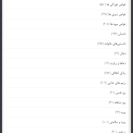
خواص خوراکی ها
(550)
خواص سبزی ها
(228)
خواص میوه ها
(308)
داستان
(146)
دانستنی‌های خانواده
(357)
دجال
(29)
دعاها و زیارت
(19)
رذایل اخلاقی
(252)
رژیم های غذایی
(209)
روز قدس
(31)
روز مباهله
(41)
روزه
(93)
روزه و سلامتی
(101)
زرتشتی
(40)