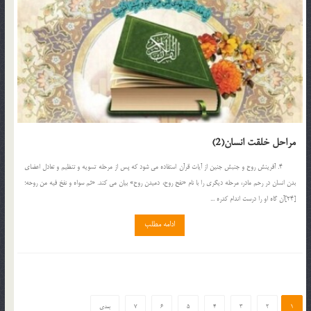
مراحل خلقت انسان(2)
4. آفرينش روح و جنبش جنين از آيات قرآن استفاده مي شود كه پس از مرحله تسويه و تنظيم و تعادل اعضاي
بدن انسان در رحم مادر، مرحله ديگري را با نام «نفح روح، دميدن روح» بيان مي كند. «ثم سواه و نفخ فيه من روحه؛
[24]آن گاه او را درست اندام كدره ...
ادامه مطلب
1
2
3
4
5
6
7
بعدی