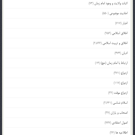
اثبات ولایت و وجود امام زمان
(73)
احادیث موضوعی
(550)
اخبار
(717)
اخلاق اسلامی
(956)
اخلاق و تربیت اسلامی
(2,836)
ادیان
(474)
ارتباط با امام زمان (عج)
(14)
ازدواج
(371)
ازدواج
(117)
ازدواج موقت
(32)
اسلام شناسی
(2,661)
اصحاب و یاران
(37)
اصول اعتقادی
(777)
اطلاعیه ها
(26)