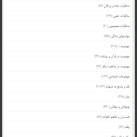
مناظرات علما و بزرگان
(79)
مناظرات علمی
(139)
مناظرات معصومین
(60)
مهارتهای زندگی
(845)
مهدویت
(2,150)
مهدویت در قرآن و روایات
(47)
مهدویت در مذاهب دیگر
(36)
موضوعات اجتماعی
(122)
نقد و پاسخ به شبهات
(2,166)
نماز
(225)
نوجوانان و جوانان
(440)
همسران و تفاهم خانواده
(68)
وقف
(77)
ولایت فقیه
(37)