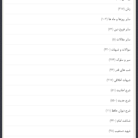
زنان
(317)
سایر روزها و ماه ها
(103)
سایر فروع دین
(72)
سایر مقالات
(5)
سوالات و شبهات
(420)
سیر و سلوک
(274)
شب های قدر
(46)
شبهات اخلاقی
(217)
شرح احادیث
(51)
شرح حدیث
(550)
شرح دیوان حافظ
(11)
شناخت امام
(440)
شهید دستغیب
(38)