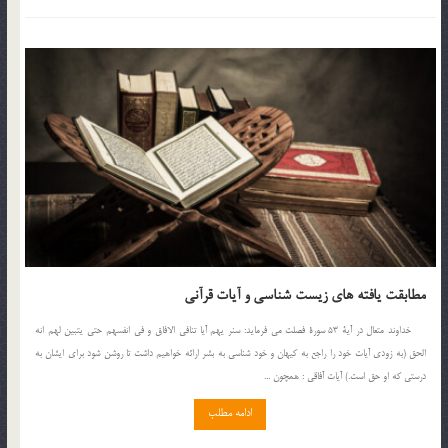
مطابقت یافته های زیست شناسی و آیات قرآنی
خداوند متعال در آیۀ 53 سورۀ فصلت می فرماید: سنر یهم آیا تنافی الافاق و فی انفسهم حتی یتبین لهم انه
الحق (به زودی آیات خود را راجع به کیهان و خود شناسی به بشر ارائه خواهیم داشت تا روشن شود برای ایشان به
درستی که او حق است.) آیات آفاقی : همچون ...
ادامه مطلب