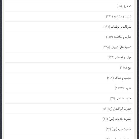
تحصیل
(65)
تربیت و مشاوره
(481)
تشرفات و توقیعات
(181)
تغذیه و سلامت
(156)
توصیه های تربیتی
(498)
جوان و نوجوان
(148)
حج
(118)
حجاب و عفاف
(333)
حدیث
(1,737)
حدیث شناسی
(97)
حضرت ابوالفضل (ع)
(54)
حضرت خدیجه (س)
(41)
حضرت رقیه (س)
(13)