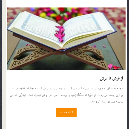
از فرش تا عرش
سجده به معناي به صورت رو‌به زمين افتادن و پيشاني و يا چانه بر زمين نهادن است، همچنانكه خداوند در مورد
برادران يوسف مي‌فرمايد: «و خرّوا له سجّداً».(سوره‌ي يوسف، آيه‌ي100) و نيز فرموده است: «يخرّون للأذقان
سجّداً». (سوره‌ي اسراء، آيه‌ي107)
ادامه مطلب