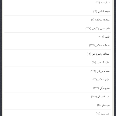
شیخ مفید
(42)
شیعه شناسی
(69)
صحیفه سجادیه
(4)
طب سنتی و گیاهی
(147)
ظهور
(334)
عبادات اسلامی
(627)
عبادات و فروع دین
(34)
عقاید اسلامی
(70)
علما و بزرگان
(224)
علوم اسلامی
(43)
علوم قرآنی
(343)
عید غدیر خم
(185)
عید فطر
(35)
عید نوروز
(45)