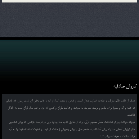
کاروان صادقیه
هدف از خلقت عالم معرفت و عبادت خداوند متعال است, و غرض از بعثت انبیاء از آدم تا خاتم تحقق آن است, رسول خدا (صلی
الله علیه و آله و سلم) برای تعلیم و تربیت بشریّت به معرفت و عبادت ,قرآن و کسی که نزد او علم تمام قرآن است به یادگار
گذاشت.
هرچند حوادث روزگار نگذاشت مفسّر معصومِ قرآن, پرده از حقایق کتاب خدا بردارد ولی در فرصت کوتاهی که برای ششمین
اختر فرزوان آسمان هدایت پیش آمد,شاهراه مذهب حق را برای رهروانِ از خلقت باز کرد , و فطرت تشنه انسانیت را به آب
حیات عبادت و معرفت سیرآب کرد.