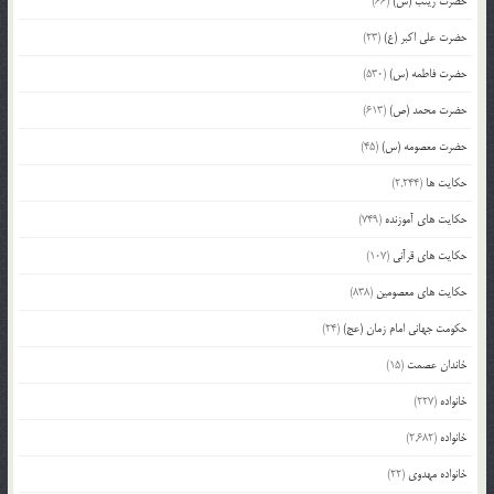
حضرت زینب (س)
(66)
حضرت علی اکبر (ع)
(23)
حضرت فاطمه (س)
(530)
حضرت محمد (ص)
(613)
حضرت معصومه (س)
(45)
حکایت ها
(2,244)
حکایت های آموزنده
(749)
حکایت های قرآنی
(107)
حکایت های معصومین
(838)
حکومت جهانی امام زمان (عج)
(24)
خاندان عصمت
(15)
خانواده
(227)
خانواده
(2,682)
خانواده مهدوی
(22)