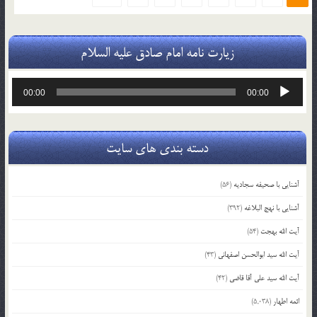
زیارت نامه امام صادق علیه السلام
پخش‌کننده
00:00
00:00
صوت
دسته بندی های سایت
آشنایی با صحیفه سجادیه
(56)
آشنایی با نهج البلاغه
(392)
آیت الله بهجت
(54)
آیت الله سید ابوالحسن اصفهانی
(43)
آیت الله سید علی آقا قاضی
(42)
ائمه اطهار
(5,038)