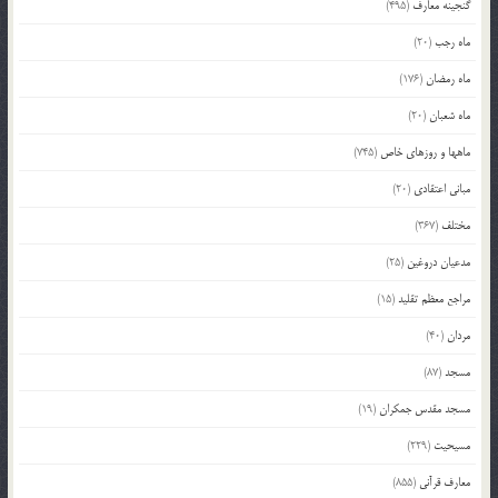
گنجینه معارف
(495)
ماه رجب
(20)
ماه رمضان
(176)
ماه شعبان
(20)
ماهها و روزهای خاص
(745)
مبانی اعتقادی
(20)
مختلف
(367)
مدعیان دروغین
(25)
مراجع معظم تقلید
(15)
مردان
(40)
مسجد
(87)
مسجد مقدس جمکران
(19)
مسیحیت
(229)
معارف قرآنی
(855)