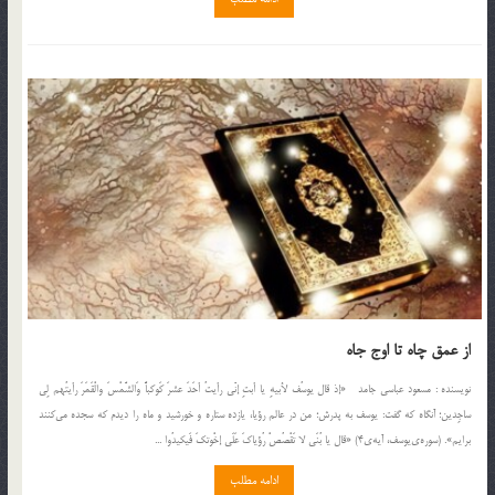
از عمق چاه تا اوج جاه
نویسنده : مسعود عباسی جامد «إذ قال يوسُف لأبيهِ يا أبتِ إنّي رأيتُ أحَدَ عشرَ كَوكباً وَ‌الشَّمْسَ و‌الْقَمَرَ رأيتُهم لِي
ساجِدين؛ آنگاه كه گفت: يوسف به پدرش؛ من در عالم رؤيا، يازده ستاره و خورشيد و ماه را ديدم كه سجده مي‌كنند
برايم». (سوره‌ي‌يوسف، آيه‌ي4) «قال يا بُنَي لا تَقْصُصْ رُؤياكَ عَلَي إخْوتكَ فَيكيدُوا ...
ادامه مطلب