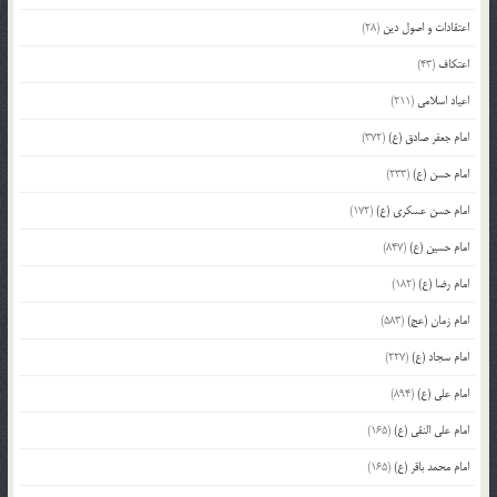
اعتقادات و اصول دین
(28)
اعتکاف
(43)
اعیاد اسلامی
(211)
امام جعفر صادق (ع)
(372)
امام حسن (ع)
(233)
امام حسن عسکری (ع)
(172)
امام حسین (ع)
(847)
امام رضا (ع)
(182)
امام زمان (عج)
(583)
امام سجاد (ع)
(227)
امام علی (ع)
(894)
امام علی النقی (ع)
(165)
امام محمد باقر (ع)
(165)