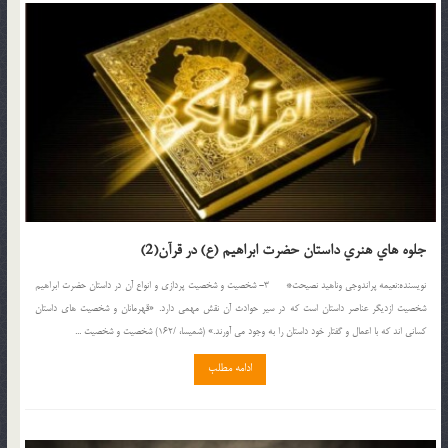
جلوه هاي هنري داستان حضرت ابراهيم (ع) در قرآن(2)
نويسنده:نعيمه پراندوجي وناهيد نصيحت* 3- شخصيت و شخصيت پردازي و انواع آن در داستان حضرت ابراهيم
شخصيت ازديگر عناصر داستان است که در سير حوادث آن نقش مهمي دارد. «قهرمانان و شخصيت هاي داستان
کساني اند که با اعمال و گفتار خود داستان را به وجود مي آورند.» (شميسا، /162) شخصيت و شخصيت ...
ادامه مطلب