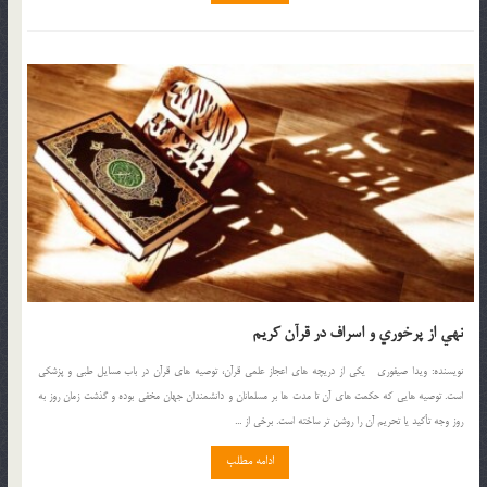
نهي از پرخوري و اسراف در قرآن کريم
نويسنده: ويدا صيفوري يکي از دريچه هاي اعجاز علمي قرآن، توصيه هاي قرآن در باب مسايل طبي و پزشکي
است. توصيه هايي که حکمت هاي آن تا مدت ها بر مسلمانان و دانشمندان جهان مخفي بوده و گذشت زمان روز به
روز وجه تأکيد يا تحريم آن را روشن تر ساخته است. برخي از ...
ادامه مطلب