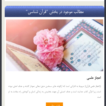
مطالب موجود در بخش "قرآن شناسی"
اعجاز علمی
((اعجاز علمى قرآن)) مربوط به اشاراتى است که ازگوشه هاى سـخـن حـق تـعالى نمودار گشته و هدف اصلى نبوده
است, زیرا قرآن کتاب هدایت است و هدف اصـلى آن جهت بخشیدن به زندگى انسان و آموختن راه سعادت به او
است
ادامه مطلب