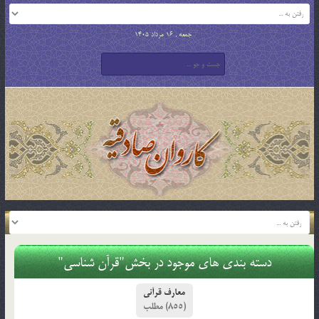
جمعه , 16 مرداد 1405
دسته بندی های موجود در بخش"قرآن شناسی"
معارف قرآنی
(855)