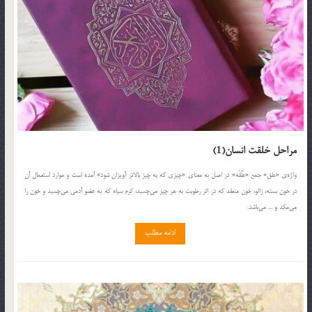
مراحل خلقت انسان(1)
واژه‌ي «علق» جمع «عَلَقَه» در اصل به معناي «چيزي كه به چيز بالاتر آويزان شود» آمده است و موارد استعمال آن
در خون بسته، زالو، خون منعقد كه در اثر رطوبت به هر چيز مي‌چسبد، كرم سياه كه به عضو آدمي مي‌چسبد و خون را
مي‌مكد و ... مي‌باشد.
ادامه مطلب