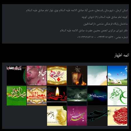
استان کرمان ، شهرستان رفسنجان، حسن آباد صادق الائمه علیه السلام نوق، بلوار امام صادق علیه السلام
کوچه امام صادق علیه السلام (9) انتهای کوچه
ساختمان پایگاه فرهنگی مذهبی دارالصادقیون
دفتر شورای مرکزی انجمن محبین حضرت صادق الائمه علیه السلام
شماره تماس : 03434171563 – 09133928317
ائمه اطهار