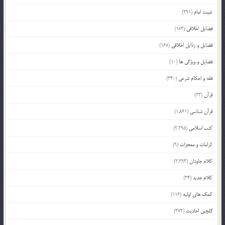
غیبت امام
(291)
فضایل اخلاقی
(183)
فضایل و رذایل اخلاقی
(168)
فضایل و ویژگی ها
(10)
فقه و احکام شرعی
(340)
قرآن
(23)
قرآن شناسی
(1,861)
کتب اسلامی
(2,295)
کرامات و معجزات
(9)
کلام جاودان
(2,293)
کلام جدید
(34)
کمک های اولیه
(116)
گلچین احادیث
(372)