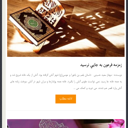
زمزمه فرعون به جايي نرسيد
نويسنده : مهناز سعيد حسيني داستان بلعم بن باعورا و موسي(ع) شهر آتش گرفته بود. آتش از يک خانه شروع شد و
به همه خانه ها رسيد. نمي توانست جلوي آتش را بگيرد. خانه همه پولدارها و سران شهر در آتش سوخت. زبانه هاي
آتش وارد قصر هم شدند. مي دويد و کمک مي ...
ادامه مطلب