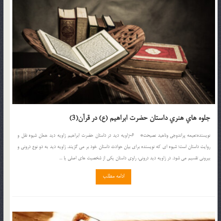
جلوه هاي هنري داستان حضرت ابراهيم (ع) در قرآن(3)
نويسنده:نعيمه پراندوجي وناهيد نصيحت* 6-زاويه ديد در داستان حضرت ابراهيم زاويه ديد همان شيوه نقل و
روايت داستان است؛ شيوه اي که نويسنده براي بيان حوادث داستان خود بر مي گزيند. زاويه ديد به دو نوع دروني و
بيروني تقسيم مي شود. در زاويه ديد دروني، راوي داستان يکي از شخصيت هاي اصلي يا ...
ادامه مطلب