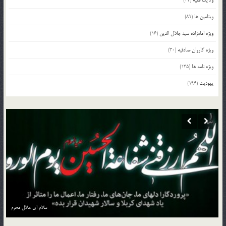
ویتامین ها
(89)
ویژه امامزاده سید جلال الدین
(16)
ویژه کاروان صادقیه
(30)
ویژه نامه ها
(135)
یهودیت
(194)
منزل به منزل با کاروان حسین بن علی علیه السلام