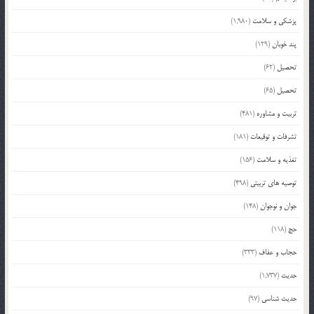
پزشکی و سلامت
(1,980)
پند خوبان
(129)
تحصیل
(62)
تحصیل
(65)
تربیت و مشاوره
(481)
تشرفات و توقیعات
(181)
تغذیه و سلامت
(156)
توصیه های تربیتی
(498)
جوان و نوجوان
(148)
حج
(118)
حجاب و عفاف
(333)
حدیث
(1,737)
حدیث شناسی
(97)