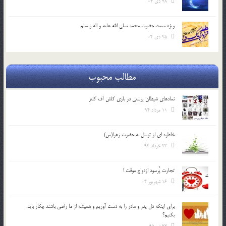
28 دی 04
ویژه مبعث حضرت محمد صلی الله علیه و اله و سلم
25 دی 04
مطالب محبوب
نمادهای شیطان پرستی در بازی کلش آف کلنز
11 مرداد 94
خاطره ای از توسل به حضرت زهرا(س)
23 خرداد 94
تجارت پُرسود ازدواج موقت !
16 شهریور 04
براي اينكه دل پدر و مادر را به دست آوريم و هميشه از ما راضي باشند چكار بايد
بكنيم؟