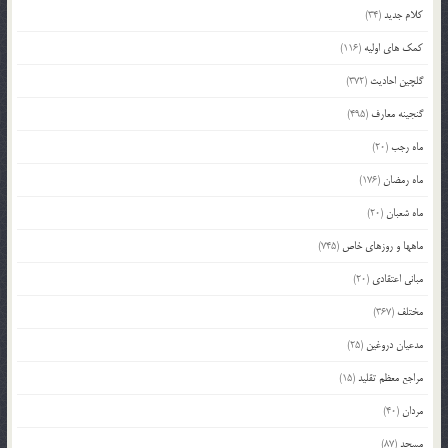
کلام جدید
(34)
کمک های اولیه
(116)
گلچین احادیث
(372)
گنجینه معارف
(495)
ماه رجب
(20)
ماه رمضان
(176)
ماه شعبان
(20)
ماهها و روزهای خاص
(745)
مبانی اعتقادی
(20)
مختلف
(367)
مدعیان دروغین
(25)
مراجع معظم تقلید
(15)
مردان
(40)
مسجد
(87)