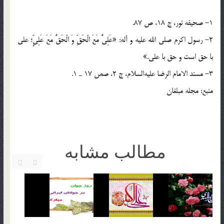
1- صحيفه نور، ج 18، ص 87.
2- رسول اكرم صلى‌ الله ‌عليه ‌و ‌آله: «عَلِىٌّ مَعَ الْحَقِّ وَ الْحَقُّ مَعَ عَلِىٍّ؛ على
با حق است و حق با على.»
3- مسند الامام الرضا عليه‌السلام، ج 2، صص 17 ـ 1.
منبع: مجله ‌مبلغان
مطالب مشابه