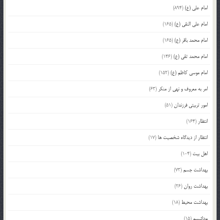
امام علی (ع)
(894)
امام علی النقی (ع)
(165)
امام محمد باقر (ع)
(165)
امام محمد تقی (ع)
(146)
امام موسی کاظم (ع)
(152)
امر به معروف و نهی از منکر
(63)
امور تربیتی فرزندان
(51)
انتظار
(164)
انتظار از دیدگاه شخصیت ها
(17)
اهل بیت
(104)
بهداشت جسم
(73)
بهداشت روان
(26)
بهداشت محیط
(18)
بودائیسم
(15)