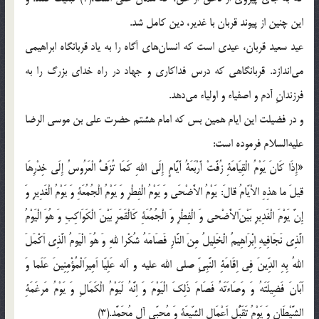
اين چنين از پيوند قربان با غدير، دين كامل شد.
عيد سعيد قربان، عيدى است كه انسان‎هاى آگاه را به ياد قربانگاه ابراهيمى
مى‌اندازد. قربانگاهى كه درس فداكارى و جهاد در راه خداى بزرگ را به
فرزندانِ آدم و اصفياء و اولياء مى‌دهد.
و در فضيلت اين ايام همين بس كه امام هشتم حضرت على بن موسى الرضا
عليه‌السلام فرموده است:
«إِذَا كَانَ يَوْمُ الْقِيَامَةِ زُفَّتْ أَرْبَعَةُ أَيَّامٍ إِلَى اللهِ كَمَا تُزَفُّ الْعَرُوسُ إِلَى خِدْرِهَا
قيلَ ما هذِهِ الاْيّامُ قالَ: يَوْمُ الاَْضْحَى وَ يَوْمُ الْفِطْرِ وَ يَوْمُ الْجُمُعَةِ وَ يَوْمُ الْغَدِيرِ وَ
إِنَّ يَوْمَ الْغَدِيرِ بَيْنَ‌الاَْضْحى وَ الْفِطْرِ وَ الْجُمُعَةِ كَالْقَمَرِ بَيْنَ الْكَوَاكِبِ وَ هُوَ الْيَوْمُ
الَّذِى نَجَافِيهِ اِبْرَاهِيمُ الْخَلِيلُ مِنَ النَّارِ فَصَامَهُ شُكْرا للهِ وَ هُوَ الْيَومُ الَّذِى اَكْمَلَ
اللهُ بِهِ الدِّينَ فِى اِقَامَةِ النَّبِىِّ صلى‌ الله ‌عليه ‌و ‌آله عَلِيّا اَمِيرَالْمُؤْمِنِينَ عَلَما وَ
اَبَانَ فَضِيلَتَهُ وَ وَصَاءَتَهُ فَصَامَ ذَلِكَ الْيَوْمَ وَ اِنَّهُ لَيَوْمُ الْكَمَالِ وَ يَوْمُ مَرغَمَةِ
الشَّيْطَانِ وَ يَوْمُ تَقَبُّلِ اَعْمَالِ الشِّيعَةِ وَ مُحِبِّى آلِ مُحَمَّدٍ.(3)