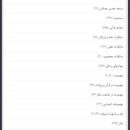
مسجد مقدس جمکران
(19)
مسیحیت
(229)
معارف قرآنی
(855)
مناظرات علما و بزرگان
(79)
مناظرات علمی
(139)
مناظرات معصومین
(60)
مهارتهای زندگی
(845)
مهدویت
(2,150)
مهدویت در قرآن و روایات
(47)
مهدویت در مذاهب دیگر
(36)
موضوعات اجتماعی
(122)
نقد و پاسخ به شبهات
(2,166)
نماز
(225)