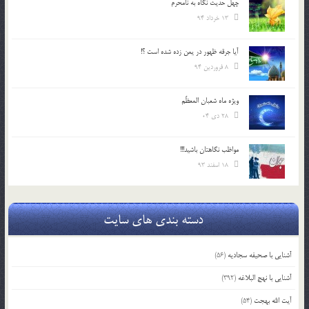
چهل حدیث نگاه به نامحرم
13 خرداد 94
آیا جرقه ظهور در یمن زده شده است ؟!
8 فروردین 94
ویژه ماه شعبان المعظّم
28 دی 04
مواظب نگاهتان باشید!!!
18 اسفند 93
دسته بندی های سایت
آشنایی با صحیفه سجادیه
(56)
آشنایی با نهج البلاغه
(392)
آیت الله بهجت
(54)