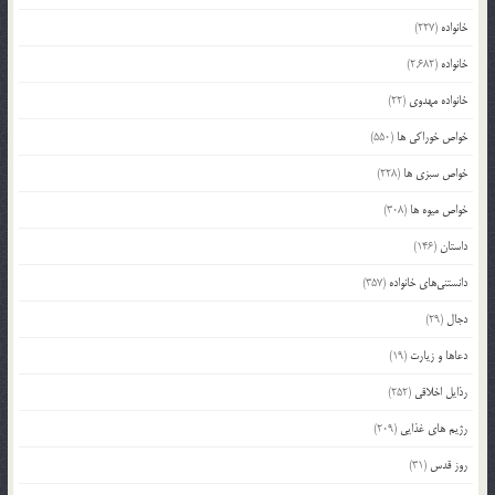
خانواده
(227)
خانواده
(2,682)
خانواده مهدوی
(22)
خواص خوراکی ها
(550)
خواص سبزی ها
(228)
خواص میوه ها
(308)
داستان
(146)
دانستنی‌های خانواده
(357)
دجال
(29)
دعاها و زیارت
(19)
رذایل اخلاقی
(252)
رژیم های غذایی
(209)
روز قدس
(31)