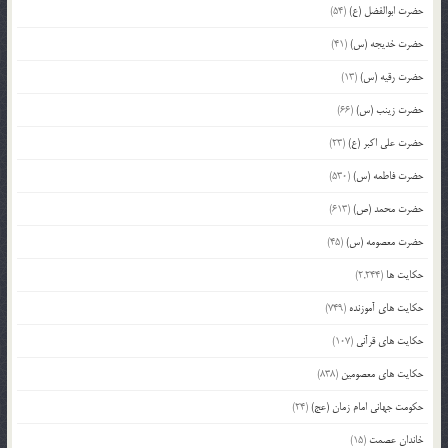
حضرت ابوالفضل (ع)
(54)
حضرت خدیجه (س)
(41)
حضرت رقیه (س)
(13)
حضرت زینب (س)
(66)
حضرت علی اکبر (ع)
(23)
حضرت فاطمه (س)
(530)
حضرت محمد (ص)
(613)
حضرت معصومه (س)
(45)
حکایت ها
(2,244)
حکایت های آموزنده
(749)
حکایت های قرآنی
(107)
حکایت های معصومین
(838)
حکومت جهانی امام زمان (عج)
(24)
خاندان عصمت
(15)