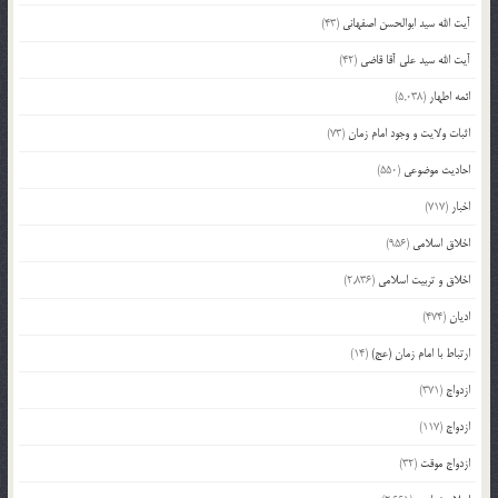
آیت الله سید ابوالحسن اصفهانی
(43)
آیت الله سید علی آقا قاضی
(42)
ائمه اطهار
(5,038)
اثبات ولایت و وجود امام زمان
(73)
احادیث موضوعی
(550)
اخبار
(717)
اخلاق اسلامی
(956)
اخلاق و تربیت اسلامی
(2,836)
ادیان
(474)
ارتباط با امام زمان (عج)
(14)
ازدواج
(371)
ازدواج
(117)
ازدواج موقت
(32)