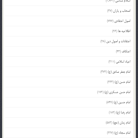
اسلام شناسی
(2,661)
اصحاب و یاران
(37)
اصول اعتقادی
(777)
اطلاعیه ها
(26)
اعتقادات و اصول دین
(28)
اعتکاف
(43)
اعیاد اسلامی
(211)
امام جعفر صادق (ع)
(372)
امام حسن (ع)
(233)
امام حسن عسکری (ع)
(172)
امام حسین (ع)
(847)
امام رضا (ع)
(182)
امام زمان (عج)
(583)
امام سجاد (ع)
(227)