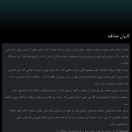
کاروان صادقیه
هدف از خلقت عالم معرفت و عبادت خداوند متعال است, و غرض از بعثت انبیاء از آدم تا خاتم تحقق آن است, رسول خدا (صلی
الله علیه و آله و سلم) برای تعلیم و تربیت بشریّت به معرفت و عبادت ,قرآن و کسی که نزد او علم تمام قرآن است به یادگار
گذاشت.
هرچند حوادث روزگار نگذاشت مفسّر معصومِ قرآن, پرده از حقایق کتاب خدا بردارد ولی در فرصت کوتاهی که برای ششمین
اختر فرزوان آسمان هدایت پیش آمد,شاهراه مذهب حق را برای رهروانِ از خلقت باز کرد , و فطرت تشنه انسانیت را به آب
حیات عبادت و معرفت سیرآب کرد.
امید است پیروان مذهب حق روز عزای آن حضرت, آنچه در توان دارند در مراسم سوگواری انجام دهند تا مشمول دعای
مستجاب او شوند که فرمود((رحم الله من احیی امرنا)) رحمتی که سرمایه ی سعادت و وسیله ی نجات از شدائد برزخ و قیامت
است.
حرکت همه ساله کاروان صادقیه رفسنجان (راهیان ولایت) جلوه ای از تکریم مقام عالی حضرت صادق الائمه علیه السلام
میباشد. مفتخریم که این حرکت حماسه ابراز محبت نسبت به آن امام همام و نشان افتخار شهرمان رفسنجان ؛ شهر
دارالصادقیون گردید.
الحمدالله که این مراسم به عنوان سنتی پویا در تاریخ شهرمان ماندگار شد.