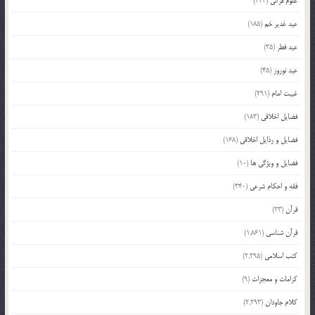
علوم قرآنی
(343)
عید غدیر خم
(185)
عید فطر
(35)
عید نوروز
(45)
غیبت امام
(291)
فضایل اخلاقی
(183)
فضایل و رذایل اخلاقی
(168)
فضایل و ویژگی ها
(10)
فقه و احکام شرعی
(340)
قرآن
(23)
قرآن شناسی
(1,861)
کتب اسلامی
(2,295)
کرامات و معجزات
(9)
کلام جاودان
(2,293)