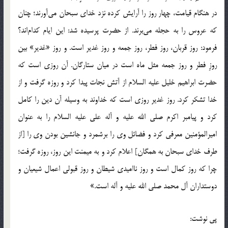
در هنگام قيامت، چهار روز را آرايش كرده نزد خداى سبحان مى‌آورند؛ چنان
كه عروس را به حجله مى‌برند. از حضرت پرسيده شد: اين ايام كدام‌اند؟
فرمود: روز قربان، روز فطر، روز جمعه و روز غدير است. و روز «غدير» بين
روزِ فطر و روز جمعه مثل ماه است در ميان ستارگان. آن روزى است كه
حضرت ابراهيم خليل عليه السلام از آتش نجات پيدا كرد و روزه گرفت و از
خدا تشكر كرد. روز غدير روزى است كه خداوند به وسيله آن دين را كامل
كرد و پيامبر اكرم صلى‌ الله ‌عليه ‌و ‌آله على عليه السلام را به عنوان
اميرالمؤمنين معرفى كرد و فضائل وى را برشمرد و جانشين بودن وى را [از
طرف خداى سبحان به همگان] اعلام كرد و به ميمنت اين روز، روزه گرفت؛
چرا كه روز كمال است و روز نااميدى شيطان و روز قبولى اعمال شيعيان و
دوستداران آل محمد صلى‌ الله ‌عليه ‌و ‌آله است.»
پي نوشت: