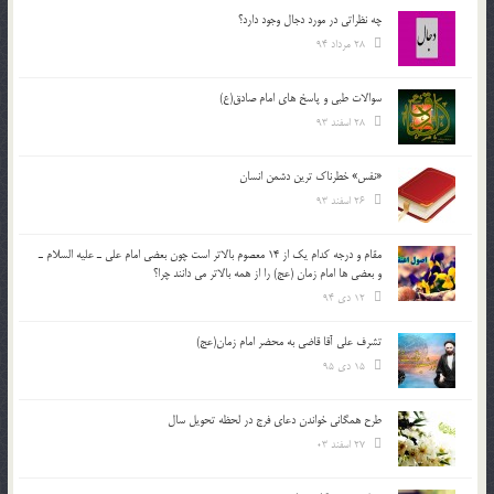
چه نظراتی در مورد دجال وجود دارد؟
28 مرداد 94
سوالات طبی و پاسخ های امام صادق(ع)
28 اسفند 93
«نفس» خطرناک ترین دشمن انسان
26 اسفند 93
مقام و درجه كدام يك از 14 معصوم بالاتر است چون بعضي امام علي ـ عليه السلام ـ
و بعضي ها امام زمان (عج) را از همه بالاتر مي دانند چرا؟
12 دی 94
تشرف علي آقا قاضي به محضر امام زمان(عج)
15 دی 95
طرح همگانی خواندن دعای فرج در لحظه تحویل سال
27 اسفند 03