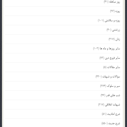
روز مباهله
(41)
روزه
(93)
روزه و سلامتی
(101)
زرتشتی
(40)
زنان
(317)
سایر روزها و ماه ها
(103)
سایر فروع دین
(72)
سایر مقالات
(5)
سوالات و شبهات
(420)
سیر و سلوک
(274)
شب های قدر
(46)
شبهات اخلاقی
(217)
شرح احادیث
(51)
شرح حدیث
(550)