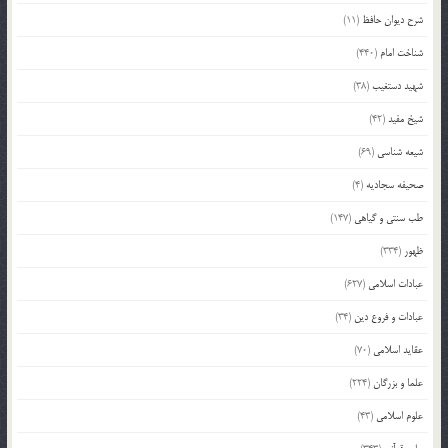
شرح دیوان حافظ
(11)
شناخت امام
(440)
شهید دستغیب
(38)
شیخ مفید
(42)
شیعه شناسی
(69)
صحیفه سجادیه
(4)
طب سنتی و گیاهی
(147)
ظهور
(334)
عبادات اسلامی
(627)
عبادات و فروع دین
(34)
عقاید اسلامی
(70)
علما و بزرگان
(224)
علوم اسلامی
(43)