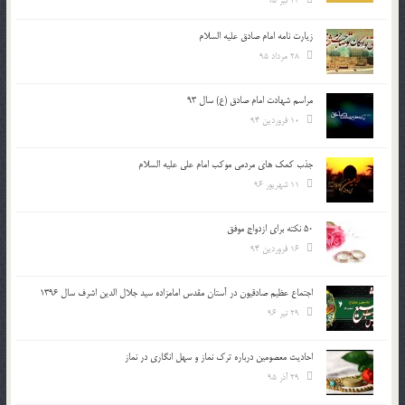
23 تیر 95
زیارت نامه امام صادق علیه السلام
28 مرداد 95
مراسم شهادت امام صادق (ع) سال 93
10 فروردین 94
جذب کمک های مردمی موکب امام علی علیه السلام
11 شهریور 96
50 نکته برای ازدواج موفق
16 فروردین 94
اجتماع عظیم صادقیون در آستان مقدس امامزاده سید جلال الدین اشرف سال 1396
29 تیر 96
احادیث معصومین درباره ترک نماز و سهل انگاری در نماز
29 آذر 95