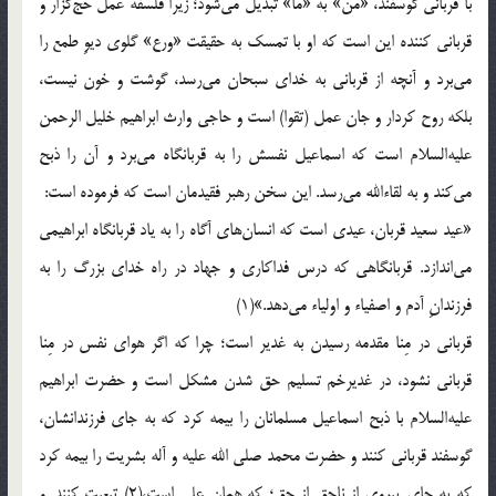
با قربانى گوسفند، «مَنْ» به «ما» تبديل مى‌شود؛ زيرا فلسفه عمل حج‌گزار و
قربانى كننده اين است كه او با تمسك به حقيقت «ورع» گلوى ديوِ طمع را
مى‌برد و آنچه از قربانى به خداى سبحان مى‌رسد، گوشت و خون نيست،
بلكه روح كردار و جان عمل (تقوا) است و حاجى وارث ابراهيم خليل الرحمن
عليه‌السلام است كه اسماعيل نفسش را به قربانگاه مى‌برد و آن را ذبح
مى‌كند و به لقاء‎الله مى‌رسد. اين سخن رهبر فقيدمان است كه فرموده است:
«عيد سعيد قربان، عيدى است كه انسان‎هاى آگاه را به ياد قربانگاه ابراهيمى
مى‌اندازد. قربانگاهى كه درس فداكارى و جهاد در راه خداى بزرگ را به
فرزندانِ آدم و اصفياء و اولياء مى‌دهد.»(1)
قربانى در مِنا مقدمه رسيدن به غدير است؛ چرا كه اگر هواى نفس در مِنا
قربانى نشود، در غديرخم تسليم حق شدن مشكل است و حضرت ابراهيم
عليه‌السلام با ذبح اسماعيل مسلمانان را بيمه كرد كه به جاى فرزندانشان،
گوسفند قربانى كنند و حضرت محمد صلى‌ الله ‌عليه ‌و ‌آله بشريت را بيمه كرد
كه به جاى پيروى از ناحق از حق؛ كه همان على است،(2) تبعيت كنند. و