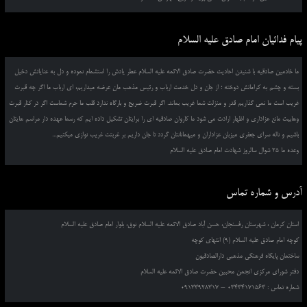
پیام فدائیان امام صادق علیه السلام
ما خادمین صادقیه با شنیدن احادیث حضرت صادق الائمه علیه السلام عطر یادش را استشمام نموده و دل به عنایاتش دخیل
بسته و چشم به کراماتش دوخته ؛ از جان و دل خدمت ارباب و رئیس مذهب مان عرضه میداریم، ای ارباب ما اگر چه قبرت
غریب است ما نمی گذاریم قدر و منزلت شما غریب بماند. اگر قبرت ضریح و بارگاه ندارد قلب ما حرم شماست اگر در کنار قبرت
وهابیت مانع عزاداری و اظهار ارادت می شود ما کاروان صادقیه ای را برایتان تشکیل داده ایم که رسما عهده دار مراسم هایتان
باشیم و ناله سرای جعفری میزبان عزاداران و میهمانانتان گردد تا جان داریم بر غربتت غریب نوازی میکنیم...
وعده ما 25 شوال سالروز شهادت امام صادق علیه السلام
آدرس و شماره تماس
استان کرمان ، شهرستان رفسنجان، حسن آباد صادق الائمه علیه السلام نوق، بلوار امام صادق علیه السلام
کوچه امام صادق علیه السلام (9) انتهای کوچه
ساختمان پایگاه فرهنگی مذهبی دارالصادقیون
دفتر شورای مرکزی انجمن محبین حضرت صادق الائمه علیه السلام
شماره تماس : 03434171563 – 09133928317