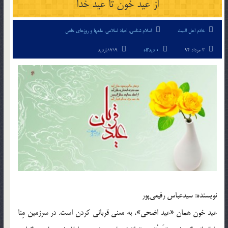
از عيد خون تا عيد خدا
خادم اهل البیت
اسلام شناسی
,
اعیاد اسلامی
,
ماهها و روزهای خاص
3 مرداد 94
0 دیدگاه
1719بازدید
نويسنده: سيدعباس رفيعى‌پور
عيد خون همان «عيد اضحى»، به معنى قربانى كردن است. در سرزمين مِنا