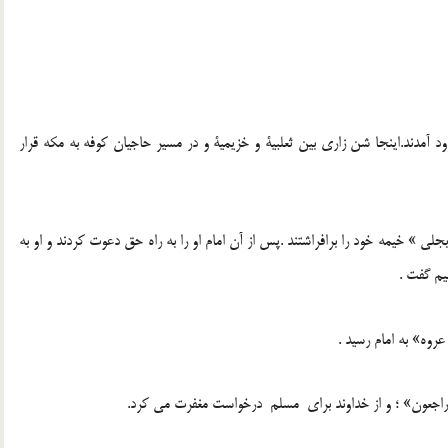
 آمدند.اینجا شن زاری بین ثعلبیة و خزیمیة و در مسیر حاجیان کوفه به مکه قرار
لی » خیمه خود را برافراشتند .پس از آن امام او را به راه حق دعوت کردند و او به
یم گفت .
وه» به امام رسید .
الیه راجعون» ؛ و از خداوند برای مسلم درخواست مغفرت می کرد.