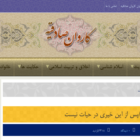
ان کاروان صادقیه
تماس با ما
یث
اسلام شناسی
اخلاق و تربیت اسلامی
حکایت ها
خانواده
ت
د/پس از این خیری در حیات نیست
0 دیدگاه
3418بازدید