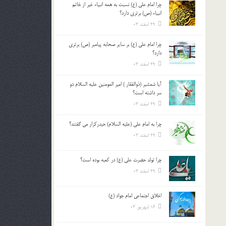
چرا امام علی (ع) نسبت به همه انبیاء غیر از خاتم
بالا
انبیاء (ص) برتری دارد؟
و
29 اسفند 03
پایین
استفاده
چرا امام علی (ع) بر سایر صحابه پیامبر (ص) برتری
کنید.
دارد؟
29 اسفند 03
آیا شمشیر (ذوالفقار ) امیر المومنین علیه السلام دو
سر داشته است؟
29 اسفند 03
چرا به امام علی (علیه السلام) حیدرکرار می گفتند؟
29 اسفند 03
چرا تولد حضرت علی (ع) در کعبه بوده است؟
29 اسفند 03
اخلاق اجتماعی امام جواد (ع)
16 شهریور 03