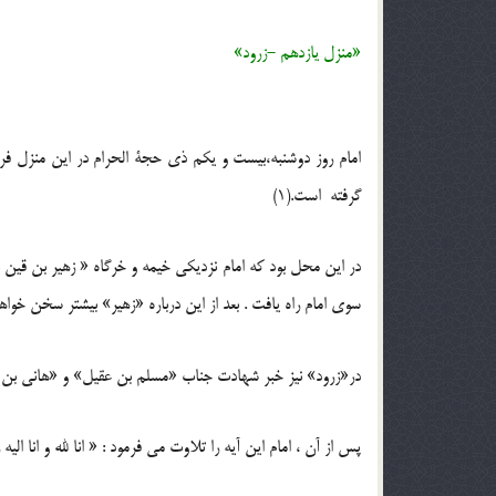
«منزل یازدهم -زرود»
امام روز دوشنبه،بیست و یکم ذی حجة الحرام در این منزل فرود
گرفته است.(1)
در این محل بود که امام نزدیکی خیمه و خرگاه « زهیر بن قین بج
سوی امام راه یافت . بعد از این درباره «زهیر» بیشتر سخن خواه
در«زرود» نیز خبر شهادت جناب «مسلم بن عقیل» و «هانی بن عر
پس از آن ، امام این آیه را تلاوت می فرمود : « انا لله و انا 