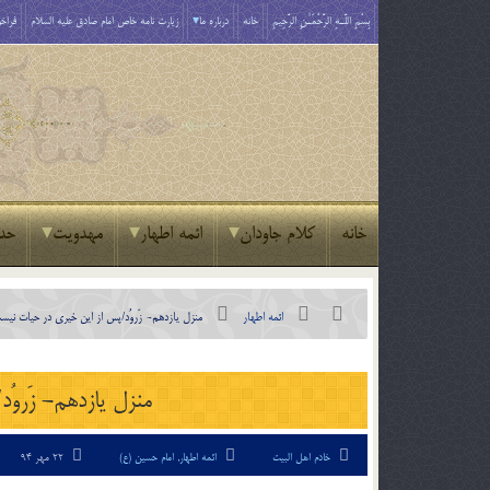
بِسْمِ اللَّـهِ الرَّحْمَـٰنِ الرَّحِيمِ
خانه
درباره ما
زیارت نامه خاص امام صادق علیه السلام
فراخو
خانه
کلام جاودان
ائمه اطهار
مهدویت
حد
ائمه اطهار
منزل یازدهم- زَروُد/پس از این خیری در حیات نیس
منزل یازدهم- زَروُ
خادم اهل البیت
ائمه اطهار
,
امام حسین (ع)
22 مهر 94