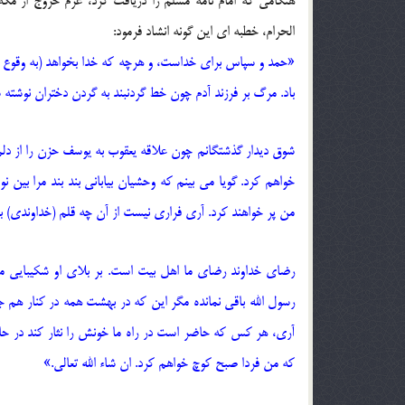
هنگامی که امام نامه مسلم را دریافت کرد، عزم خروج از مک
الحرام، خطبه ای این گونه انشاد فرمود:
«حمد و سپاس برای خداست، و هرچه که خدا بخواهد (به وقوع خو
باد. مرگ بر فرزند آدم چون خط گردنبند به گردن دختران نوشته
شوق دیدار گذشتگانم چون علاقه یعقوب به یوسف حزن را از دلم
خواهم کرد. گویا می بینم که وحشیان بیابانی بند بند مرا بین
من پر خواهند کرد. آری فراری نیست از آن چه قلم (خداوندی) ب
رضای خداوند رضای ما اهل بیت است. بر بلای او شکیبایی می
رسول الله باقی نمانده مگر این که در بهشت همه در کنار هم ج
آری، هر کس که حاضر است در راه ما خونش را نثار کند در حال
که من فردا صبح کوچ خواهم کرد. ان شاء الله تعالی.»