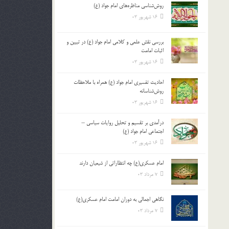
روش‌شناسی مناظره‌های امام جواد (ع)
16 شهریور 03
بررسی نقش علمی و کلامی امام جواد (ع) در تبیین و
اثبات امامت
16 شهریور 03
احادیث تفسیری امام جواد (ع) همراه با ملاحظات
روش‌شناسانه
16 شهریور 03
درآمدی بر تقسیم و تحلیل روایات سیاسی –
اجتماعی امام جواد (ع)
16 شهریور 03
امام عسکری(ع) چه انتظاراتی از شیعیان دارند
7 مرداد 03
نگاهی اجمالی به دوران امامت امام عسکری(ع)
7 مرداد 03