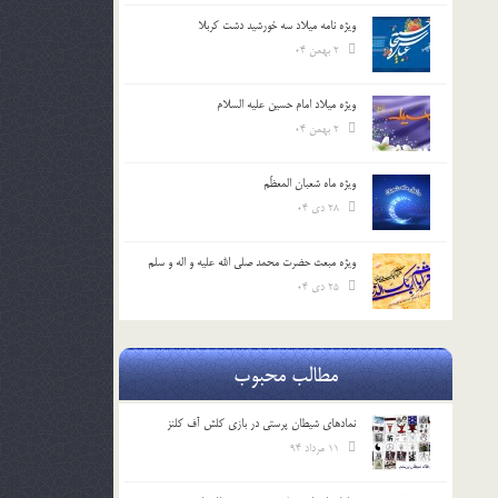
ویژه نامه میلاد سه خورشید دشت کربلا
2 بهمن 04
ویژه میلاد امام حسین علیه السلام
2 بهمن 04
ویژه ماه شعبان المعظّم
28 دی 04
ویژه مبعث حضرت محمد صلی الله علیه و اله و سلم
25 دی 04
مطالب محبوب
نمادهای شیطان پرستی در بازی کلش آف کلنز
11 مرداد 94