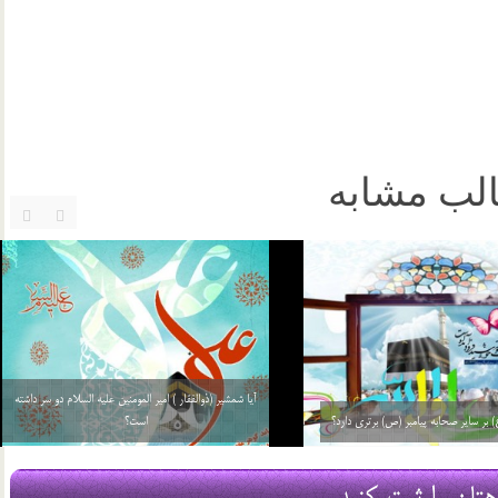
لب مشابه
علی (ع) در کعبه بوده است؟
اخلاق اجتماعی امام جواد (ع)
16 شهریور 03
هتان را ثبت کنید