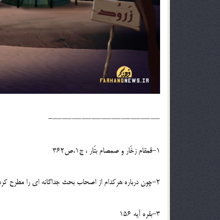
———————————-
1-قمقام زخّار و صمصام بتّار ، ج1،ص362
2-چون درباره هرکدام از اصحاب بحث جداگانه ای را مطرح کرده ایم،درباره زهیر تحت نام شریفش مطالب بیشتری آماده است.
3-بقره آیه 156