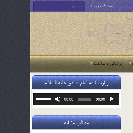
جمعه , 16 مرداد 1405
پزشکی و سلامت
زیارت نامه امام صادق علیه السلام
پخش‌کننده
برای
00:00
00:00
صوت
افزایش
یا
کاهش
صدا
مطالب مشابه
از
کلیدهای