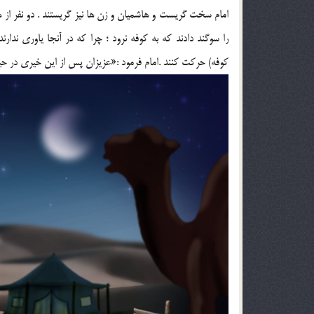
امام سخت گریست و هاشمیان و زن ها نیز گریستند . دو نفر از 
را سوگند دادند که به کوفه نرود ؛ چرا که در آنجا یاوری ندارن
کوفه) حرکت کنند .امام فرمود :«عزیزان پس از این خیری در ح