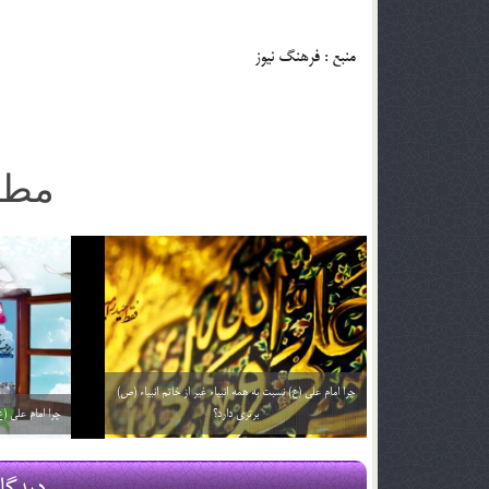
منبع : فرهنگ نیوز
مطا
چرا به امام علی (علیه السلام) حیدرکرار می گفتند؟
چرا تولد حضرت 
29 اسفند 03
29 اسفند 03
دیدگا