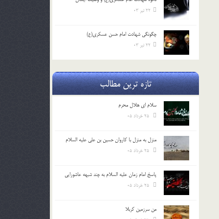
22 تیر 03
چگونگی شهادت امام حسن عسکری(ع)
22 تیر 03
تازه ترین مطالب
سلام ای هلال محرم
25 خرداد 05
منزل به منزل با کاروان حسین بن علی علیه السلام
25 خرداد 05
پاسخ امام زمان علیه السلام به چند شبهه عاشورایی
25 خرداد 05
من سرزمین کربلا