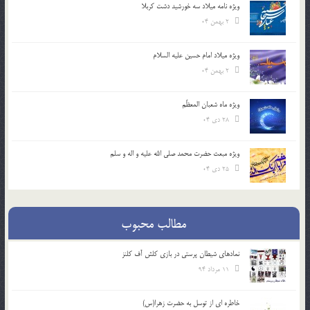
ویژه نامه میلاد سه خورشید دشت کربلا
2 بهمن 04
ویژه میلاد امام حسین علیه السلام
2 بهمن 04
ویژه ماه شعبان المعظّم
28 دی 04
ویژه مبعث حضرت محمد صلی الله علیه و اله و سلم
25 دی 04
مطالب محبوب
نمادهای شیطان پرستی در بازی کلش آف کلنز
11 مرداد 94
خاطره ای از توسل به حضرت زهرا(س)