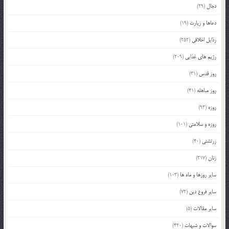
دجال
(29)
دعاها و زیارت
(19)
رذایل اخلاقی
(252)
رژیم های غذایی
(209)
روز قدس
(31)
روز مباهله
(41)
روزه
(93)
روزه و سلامتی
(101)
زرتشتی
(40)
زنان
(317)
سایر روزها و ماه ها
(103)
سایر فروع دین
(72)
سایر مقالات
(5)
سوالات و شبهات
(420)