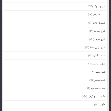
سیر و سلوک
(274)
شب های قدر
(46)
شبهات اخلاقی
(217)
شرح احادیث
(51)
شرح حدیث
(550)
شرح دیوان حافظ
(11)
شناخت امام
(440)
شهید دستغیب
(38)
شیخ مفید
(42)
شیعه شناسی
(69)
صحیفه سجادیه
(4)
طب سنتی و گیاهی
(147)
ظهور
(334)