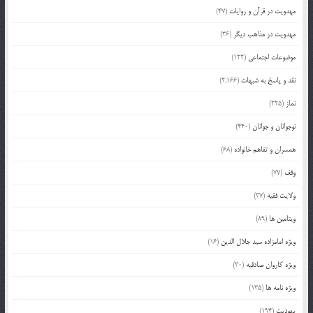
مهدویت در قرآن و روایات
(47)
مهدویت در مذاهب دیگر
(36)
موضوعات اجتماعی
(122)
نقد و پاسخ به شبهات
(2,166)
نماز
(225)
نوجوانان و جوانان
(440)
همسران و تفاهم خانواده
(68)
وقف
(77)
ولایت فقیه
(37)
ویتامین ها
(89)
ویژه امامزاده سید جلال الدین
(16)
ویژه کاروان صادقیه
(30)
ویژه نامه ها
(135)
یهودیت
(194)