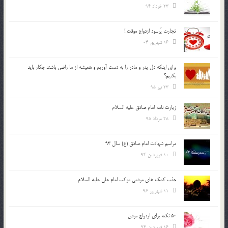
23 خرداد 94
تجارت پُرسود ازدواج موقت !
16 شهریور 04
براي اينكه دل پدر و مادر را به دست آوريم و هميشه از ما راضي باشند چكار بايد
بكنيم؟
23 تیر 95
زیارت نامه امام صادق علیه السلام
28 مرداد 95
مراسم شهادت امام صادق (ع) سال 93
10 فروردین 94
جذب کمک های مردمی موکب امام علی علیه السلام
11 شهریور 96
50 نکته برای ازدواج موفق
16 فروردین 94