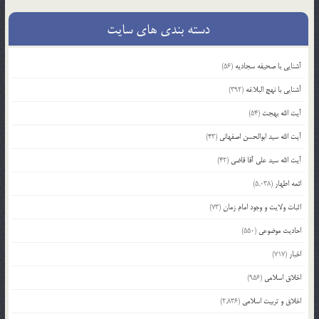
دسته بندی های سایت
آشنایی با صحیفه سجادیه
(56)
آشنایی با نهج البلاغه
(392)
آیت الله بهجت
(54)
آیت الله سید ابوالحسن اصفهانی
(43)
آیت الله سید علی آقا قاضی
(42)
ائمه اطهار
(5,038)
اثبات ولایت و وجود امام زمان
(73)
احادیث موضوعی
(550)
اخبار
(717)
اخلاق اسلامی
(956)
اخلاق و تربیت اسلامی
(2,836)