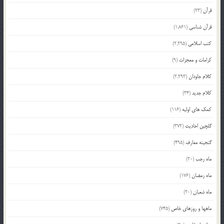
قرآن
(23)
قرآن شناسی
(1,861)
کتب اسلامی
(2,295)
کرامات و معجزات
(9)
کلام جاودان
(2,293)
کلام جدید
(34)
کمک های اولیه
(116)
گلچین احادیث
(372)
گنجینه معارف
(495)
ماه رجب
(20)
ماه رمضان
(176)
ماه شعبان
(20)
ماهها و روزهای خاص
(745)