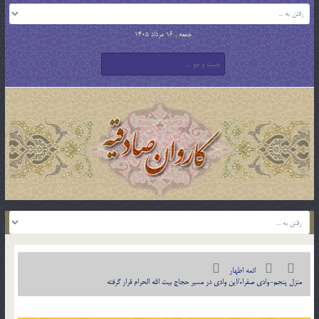
جمعه , 16 مرداد 1405
ائمه اطهار
منزل پنجم-وادی صفراء/این وادی در مسیر حجاج بیت الله الحرام قرار گرفته