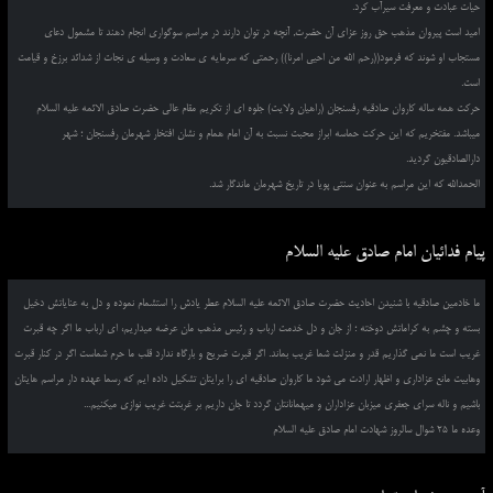
حیات عبادت و معرفت سیرآب کرد.
امید است پیروان مذهب حق روز عزای آن حضرت, آنچه در توان دارند در مراسم سوگواری انجام دهند تا مشمول دعای
مستجاب او شوند که فرمود((رحم الله من احیی امرنا)) رحمتی که سرمایه ی سعادت و وسیله ی نجات از شدائد برزخ و قیامت
است.
حرکت همه ساله کاروان صادقیه رفسنجان (راهیان ولایت) جلوه ای از تکریم مقام عالی حضرت صادق الائمه علیه السلام
میباشد. مفتخریم که این حرکت حماسه ابراز محبت نسبت به آن امام همام و نشان افتخار شهرمان رفسنجان ؛ شهر
دارالصادقیون گردید.
الحمدالله که این مراسم به عنوان سنتی پویا در تاریخ شهرمان ماندگار شد.
پیام فدائیان امام صادق علیه السلام
ما خادمین صادقیه با شنیدن احادیث حضرت صادق الائمه علیه السلام عطر یادش را استشمام نموده و دل به عنایاتش دخیل
بسته و چشم به کراماتش دوخته ؛ از جان و دل خدمت ارباب و رئیس مذهب مان عرضه میداریم، ای ارباب ما اگر چه قبرت
غریب است ما نمی گذاریم قدر و منزلت شما غریب بماند. اگر قبرت ضریح و بارگاه ندارد قلب ما حرم شماست اگر در کنار قبرت
وهابیت مانع عزاداری و اظهار ارادت می شود ما کاروان صادقیه ای را برایتان تشکیل داده ایم که رسما عهده دار مراسم هایتان
باشیم و ناله سرای جعفری میزبان عزاداران و میهمانانتان گردد تا جان داریم بر غربتت غریب نوازی میکنیم...
وعده ما 25 شوال سالروز شهادت امام صادق علیه السلام