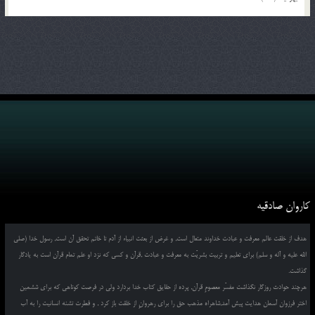
کاروان صادقیه
هدف از خلقت عالم معرفت و عبادت خداوند متعال است, و غرض از بعثت انبیاء از آدم تا خاتم تحقق آن است, رسول خدا (صلی
الله علیه و آله و سلم) برای تعلیم و تربیت بشریّت به معرفت و عبادت ,قرآن و کسی که نزد او علم تمام قرآن است به یادگار
گذاشت.
هرچند حوادث روزگار نگذاشت مفسّر معصومِ قرآن, پرده از حقایق کتاب خدا بردارد ولی در فرصت کوتاهی که برای ششمین
اختر فرزوان آسمان هدایت پیش آمد,شاهراه مذهب حق را برای رهروانِ از خلقت باز کرد , و فطرت تشنه انسانیت را به آب