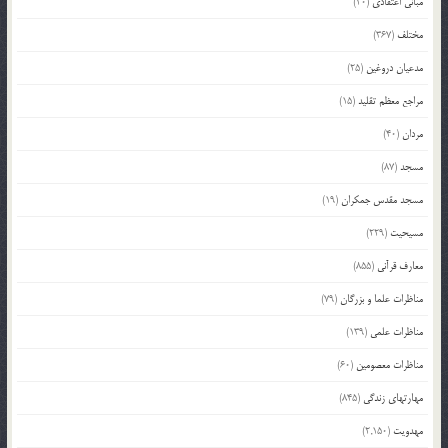
مبانی اعتقادی
(20)
مختلف
(367)
مدعیان دروغین
(25)
مراجع معظم تقلید
(15)
مردان
(40)
مسجد
(87)
مسجد مقدس جمکران
(19)
مسیحیت
(229)
معارف قرآنی
(855)
مناظرات علما و بزرگان
(79)
مناظرات علمی
(139)
مناظرات معصومین
(60)
مهارتهای زندگی
(845)
مهدویت
(2,150)