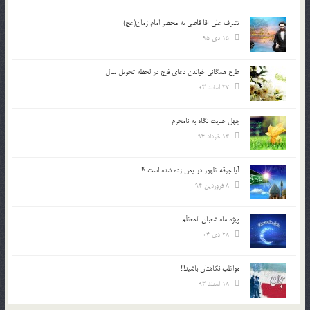
تشرف علي آقا قاضي به محضر امام زمان(عج)
15 دی 95
طرح همگانی خواندن دعای فرج در لحظه تحویل سال
27 اسفند 03
چهل حدیث نگاه به نامحرم
13 خرداد 94
آیا جرقه ظهور در یمن زده شده است ؟!
8 فروردین 94
ویژه ماه شعبان المعظّم
28 دی 04
مواظب نگاهتان باشید!!!
18 اسفند 93