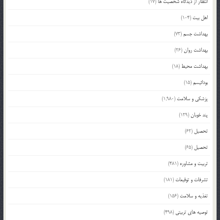
انتظار از دیدگاه شخصیت ها
(17)
اهل بیت
(104)
بهداشت جسم
(73)
بهداشت روان
(26)
بهداشت محیط
(18)
بودائیسم
(15)
پزشکی و سلامت
(1,980)
پند خوبان
(129)
تحصیل
(62)
تحصیل
(65)
تربیت و مشاوره
(481)
تشرفات و توقیعات
(181)
تغذیه و سلامت
(156)
توصیه های تربیتی
(498)