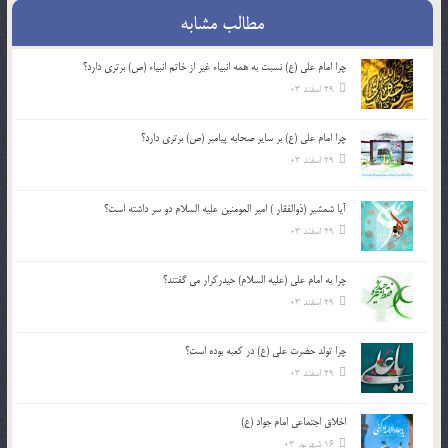
مطالب مشابه
چرا امام علی (ع) نسبت به همه انبیاء غیر از خاتم انبیاء (ص) برتری دارد؟
29 اسفند 03
چرا امام علی (ع) بر سایر صحابه پیامبر (ص) برتری دارد؟
29 اسفند 03
آیا شمشیر (ذوالفقار ) امیر المومنین علیه السلام دو سر داشته است؟
29 اسفند 03
چرا به امام علی (علیه السلام) حیدرکرار می گفتند؟
29 اسفند 03
چرا تولد حضرت علی (ع) در کعبه بوده است؟
29 اسفند 03
اخلاق اجتماعی امام جواد (ع)
16 شهریور 03