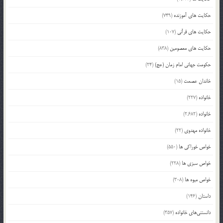
حکایت های آموزنده
(749)
حکایت های قرآنی
(107)
حکایت های معصومین
(838)
حکومت جهانی امام زمان (عج)
(24)
خاندان عصمت
(15)
خانواده
(227)
خانواده
(2,682)
خانواده مهدوی
(22)
خواص خوراکی ها
(550)
خواص سبزی ها
(228)
خواص میوه ها
(308)
داستان
(146)
دانستنی‌های خانواده
(357)