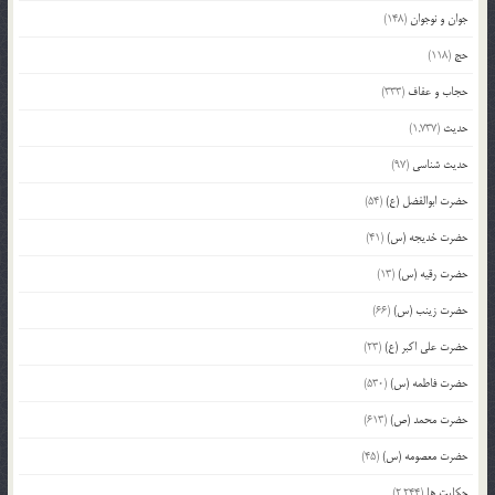
جوان و نوجوان
(148)
حج
(118)
حجاب و عفاف
(333)
حدیث
(1,737)
حدیث شناسی
(97)
حضرت ابوالفضل (ع)
(54)
حضرت خدیجه (س)
(41)
حضرت رقیه (س)
(13)
حضرت زینب (س)
(66)
حضرت علی اکبر (ع)
(23)
حضرت فاطمه (س)
(530)
حضرت محمد (ص)
(613)
حضرت معصومه (س)
(45)
حکایت ها
(2,244)