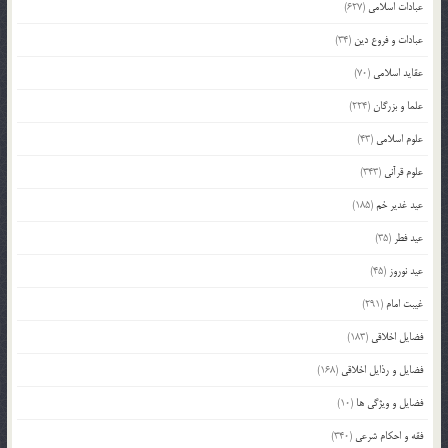
عبادات اسلامی
(627)
عبادات و فروع دین
(34)
عقاید اسلامی
(70)
علما و بزرگان
(224)
علوم اسلامی
(43)
علوم قرآنی
(343)
عید غدیر خم
(185)
عید فطر
(35)
عید نوروز
(45)
غیبت امام
(291)
فضایل اخلاقی
(183)
فضایل و رذایل اخلاقی
(168)
فضایل و ویژگی ها
(10)
فقه و احکام شرعی
(340)