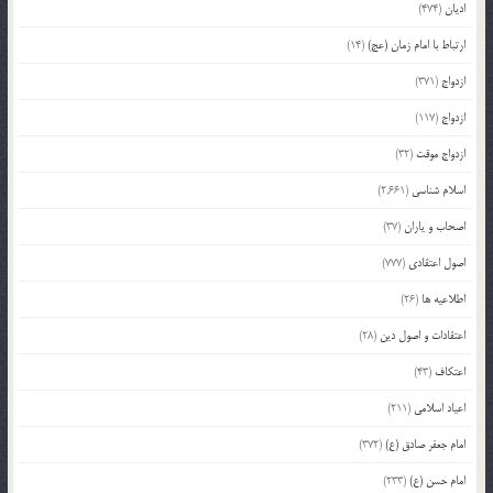
ادیان
(474)
ارتباط با امام زمان (عج)
(14)
ازدواج
(371)
ازدواج
(117)
ازدواج موقت
(32)
اسلام شناسی
(2,661)
اصحاب و یاران
(37)
اصول اعتقادی
(777)
اطلاعیه ها
(26)
اعتقادات و اصول دین
(28)
اعتکاف
(43)
اعیاد اسلامی
(211)
امام جعفر صادق (ع)
(372)
امام حسن (ع)
(233)