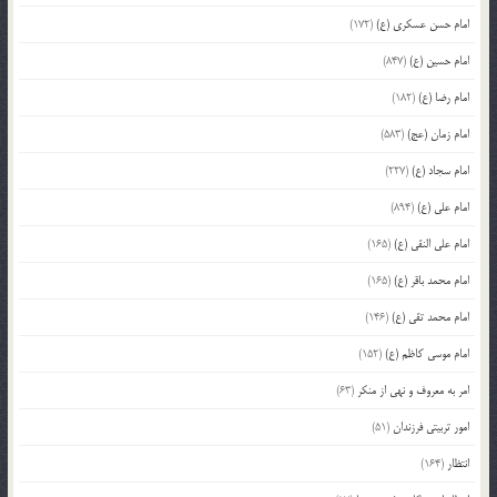
امام حسن عسکری (ع)
(172)
امام حسین (ع)
(847)
امام رضا (ع)
(182)
امام زمان (عج)
(583)
امام سجاد (ع)
(227)
امام علی (ع)
(894)
امام علی النقی (ع)
(165)
امام محمد باقر (ع)
(165)
امام محمد تقی (ع)
(146)
امام موسی کاظم (ع)
(152)
امر به معروف و نهی از منکر
(63)
امور تربیتی فرزندان
(51)
انتظار
(164)