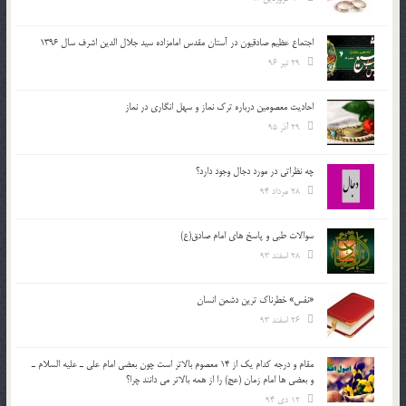
اجتماع عظیم صادقیون در آستان مقدس امامزاده سید جلال الدین اشرف سال 1396
29 تیر 96
احادیث معصومین درباره ترک نماز و سهل انگاری در نماز
29 آذر 95
چه نظراتی در مورد دجال وجود دارد؟
28 مرداد 94
سوالات طبی و پاسخ های امام صادق(ع)
28 اسفند 93
«نفس» خطرناک ترین دشمن انسان
26 اسفند 93
مقام و درجه كدام يك از 14 معصوم بالاتر است چون بعضي امام علي ـ عليه السلام ـ
و بعضي ها امام زمان (عج) را از همه بالاتر مي دانند چرا؟
12 دی 94