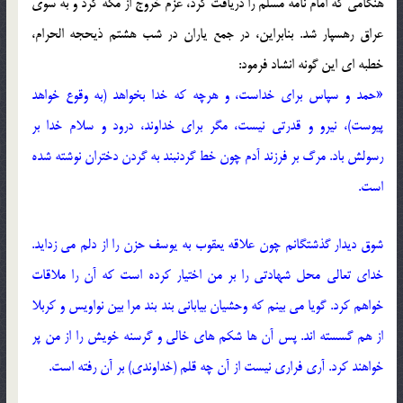
هنگامی که امام نامه مسلم را دریافت کرد، عزم خروج از مکه کرد و به سوی
عراق رهسپار شد. بنابراین، در جمع یاران در شب هشتم ذیحجه الحرام،
خطبه ای این گونه انشاد فرمود:
«حمد و سپاس برای خداست، و هرچه که خدا بخواهد (به وقوع خواهد
پیوست)، نیرو و قدرتی نیست، مگر برای خداوند، درود و سلام خدا بر
رسولش باد. مرگ بر فرزند آدم چون خط گردنبند به گردن دختران نوشته شده
است.
شوق دیدار گذشتگانم چون علاقه یعقوب به یوسف حزن را از دلم می زداید.
خدای تعالی محل شهادتی را بر من اختیار کرده است که آن را ملاقات
خواهم کرد. گویا می بینم که وحشیان بیابانی بند بند مرا بین نواویس و کربلا
از هم گسسته اند. پس آن ها شکم های خالی و گرسنه خویش را از من پر
خواهند کرد. آری فراری نیست از آن چه قلم (خداوندی) بر آن رفته است.