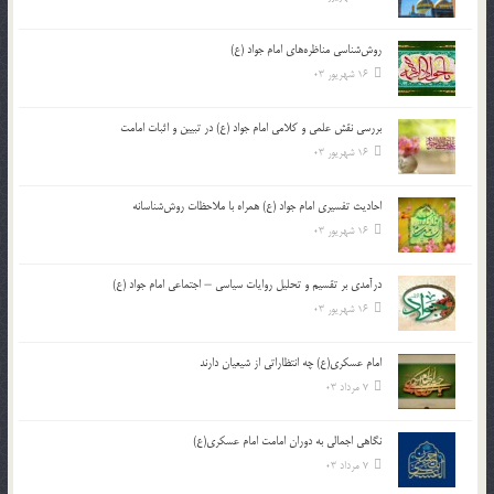
روش‌شناسی مناظره‌های امام جواد (ع)
16 شهریور 03
بررسی نقش علمی و کلامی امام جواد (ع) در تبیین و اثبات امامت
16 شهریور 03
احادیث تفسیری امام جواد (ع) همراه با ملاحظات روش‌شناسانه
16 شهریور 03
درآمدی بر تقسیم و تحلیل روایات سیاسی – اجتماعی امام جواد (ع)
16 شهریور 03
امام عسکری(ع) چه انتظاراتی از شیعیان دارند
7 مرداد 03
نگاهی اجمالی به دوران امامت امام عسکری(ع)
7 مرداد 03