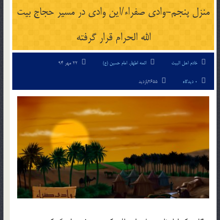
منزل پنجم-وادی صفراء/این وادی در مسیر حجاج بیت
الله الحرام قرار گرفته
خادم اهل البیت
ائمه اطهار
,
امام حسین (ع)
22 مهر 94
0 دیدگاه
2655بازدید