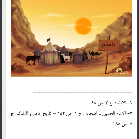
————————————————
1- الارشاد، ج 2، ص 68
2- الامام الحسین و اصحابه ، ج 1، ص 152 – تاریخ الامم و الملوک، ج
5، ص 385