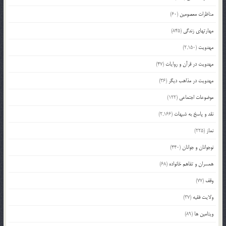
مناظرات معصومین
(60)
مهارتهای زندگی
(845)
مهدویت
(2,150)
مهدویت در قرآن و روایات
(47)
مهدویت در مذاهب دیگر
(36)
موضوعات اجتماعی
(122)
نقد و پاسخ به شبهات
(2,166)
نماز
(225)
نوجوانان و جوانان
(440)
همسران و تفاهم خانواده
(68)
وقف
(77)
ولایت فقیه
(37)
ویتامین ها
(89)