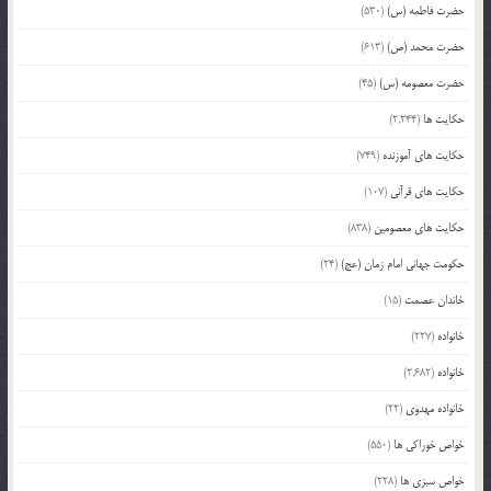
حضرت فاطمه (س)
(530)
حضرت محمد (ص)
(613)
حضرت معصومه (س)
(45)
حکایت ها
(2,244)
حکایت های آموزنده
(749)
حکایت های قرآنی
(107)
حکایت های معصومین
(838)
حکومت جهانی امام زمان (عج)
(24)
خاندان عصمت
(15)
خانواده
(227)
خانواده
(2,682)
خانواده مهدوی
(22)
خواص خوراکی ها
(550)
خواص سبزی ها
(228)