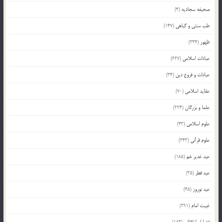
صحیفه سجادیه
(4)
طب سنتی و گیاهی
(147)
ظهور
(334)
عبادات اسلامی
(627)
عبادات و فروع دین
(34)
عقاید اسلامی
(70)
علما و بزرگان
(224)
علوم اسلامی
(43)
علوم قرآنی
(343)
عید غدیر خم
(185)
عید فطر
(35)
عید نوروز
(45)
غیبت امام
(291)
فضایل اخلاقی
(183)