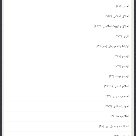
اخبار
(717)
اخلاق اسلامی
(956)
اخلاق و تربیت اسلامی
(2,836)
ادیان
(474)
ارتباط با امام زمان (عج)
(14)
ازدواج
(371)
ازدواج
(117)
ازدواج موقت
(32)
اسلام شناسی
(2,661)
اصحاب و یاران
(37)
اصول اعتقادی
(777)
اطلاعیه ها
(26)
اعتقادات و اصول دین
(28)