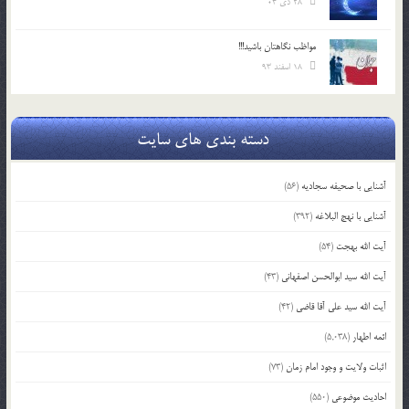
28 دی 04
مواظب نگاهتان باشید!!!
18 اسفند 93
دسته بندی های سایت
آشنایی با صحیفه سجادیه
(56)
آشنایی با نهج البلاغه
(392)
آیت الله بهجت
(54)
آیت الله سید ابوالحسن اصفهانی
(43)
آیت الله سید علی آقا قاضی
(42)
ائمه اطهار
(5,038)
اثبات ولایت و وجود امام زمان
(73)
احادیث موضوعی
(550)