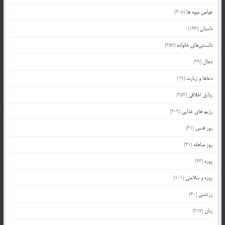
خواص میوه ها
(308)
داستان
(146)
دانستنی‌های خانواده
(357)
دجال
(29)
دعاها و زیارت
(19)
رذایل اخلاقی
(252)
رژیم های غذایی
(209)
روز قدس
(31)
روز مباهله
(41)
روزه
(93)
روزه و سلامتی
(101)
زرتشتی
(40)
زنان
(317)