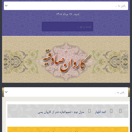
شنبه , 17 مرداد 1405
ائمه اطهار
منزل دوم -تنعیم/اجاره شتر از کاروان یمنی