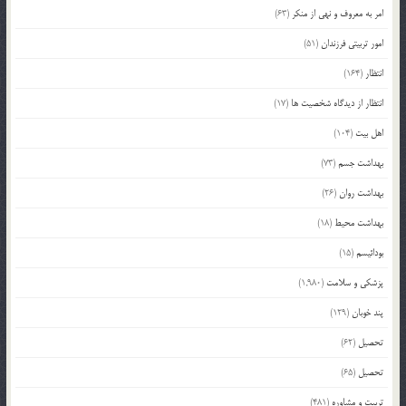
امر به معروف و نهی از منکر
(63)
امور تربیتی فرزندان
(51)
انتظار
(164)
انتظار از دیدگاه شخصیت ها
(17)
اهل بیت
(104)
بهداشت جسم
(73)
بهداشت روان
(26)
بهداشت محیط
(18)
بودائیسم
(15)
پزشکی و سلامت
(1,980)
پند خوبان
(129)
تحصیل
(62)
تحصیل
(65)
تربیت و مشاوره
(481)