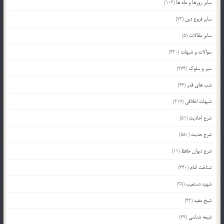
سایر روزها و ماه ها
(103)
سایر فروع دین
(72)
سایر مقالات
(5)
سوالات و شبهات
(420)
سیر و سلوک
(274)
شب های قدر
(46)
شبهات اخلاقی
(217)
شرح احادیث
(51)
شرح حدیث
(550)
شرح دیوان حافظ
(11)
شناخت امام
(440)
شهید دستغیب
(38)
شیخ مفید
(42)
شیعه شناسی
(69)