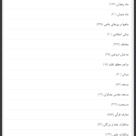
ماه رمضان
(176)
ماه شعبان
(20)
ماهها و روزهای خاص
(745)
مبانی اعتقادی
(20)
مختلف
(367)
مدعیان دروغین
(25)
مراجع معظم تقلید
(15)
مردان
(40)
مسجد
(87)
مسجد مقدس جمکران
(19)
مسیحیت
(229)
معارف قرآنی
(855)
مناظرات علما و بزرگان
(79)
مناظرات علمی
(139)