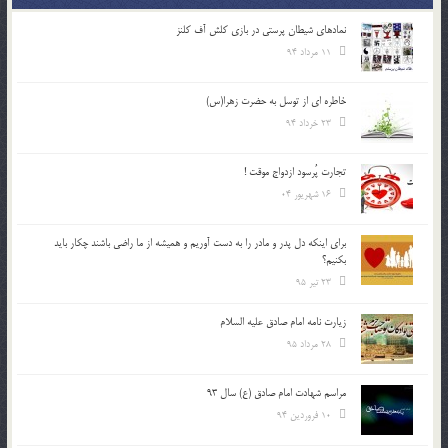
نمادهای شیطان پرستی در بازی کلش آف کلنز
11 مرداد 94
خاطره ای از توسل به حضرت زهرا(س)
23 خرداد 94
تجارت پُرسود ازدواج موقت !
16 شهریور 04
براي اينكه دل پدر و مادر را به دست آوريم و هميشه از ما راضي باشند چكار بايد
بكنيم؟
23 تیر 95
زیارت نامه امام صادق علیه السلام
28 مرداد 95
مراسم شهادت امام صادق (ع) سال 93
10 فروردین 94