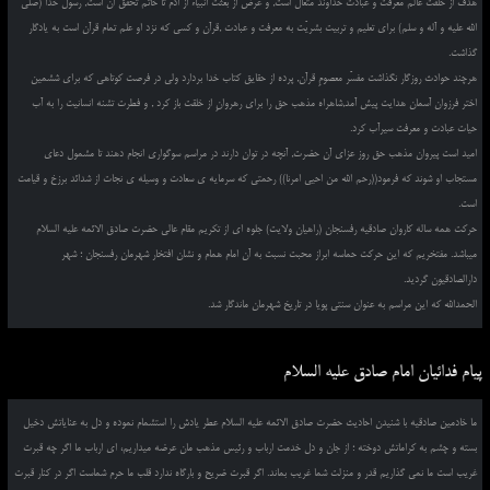
هدف از خلقت عالم معرفت و عبادت خداوند متعال است, و غرض از بعثت انبیاء از آدم تا خاتم تحقق آن است, رسول خدا (صلی
الله علیه و آله و سلم) برای تعلیم و تربیت بشریّت به معرفت و عبادت ,قرآن و کسی که نزد او علم تمام قرآن است به یادگار
گذاشت.
هرچند حوادث روزگار نگذاشت مفسّر معصومِ قرآن, پرده از حقایق کتاب خدا بردارد ولی در فرصت کوتاهی که برای ششمین
اختر فرزوان آسمان هدایت پیش آمد,شاهراه مذهب حق را برای رهروانِ از خلقت باز کرد , و فطرت تشنه انسانیت را به آب
حیات عبادت و معرفت سیرآب کرد.
امید است پیروان مذهب حق روز عزای آن حضرت, آنچه در توان دارند در مراسم سوگواری انجام دهند تا مشمول دعای
مستجاب او شوند که فرمود((رحم الله من احیی امرنا)) رحمتی که سرمایه ی سعادت و وسیله ی نجات از شدائد برزخ و قیامت
است.
حرکت همه ساله کاروان صادقیه رفسنجان (راهیان ولایت) جلوه ای از تکریم مقام عالی حضرت صادق الائمه علیه السلام
میباشد. مفتخریم که این حرکت حماسه ابراز محبت نسبت به آن امام همام و نشان افتخار شهرمان رفسنجان ؛ شهر
دارالصادقیون گردید.
الحمدالله که این مراسم به عنوان سنتی پویا در تاریخ شهرمان ماندگار شد.
پیام فدائیان امام صادق علیه السلام
ما خادمین صادقیه با شنیدن احادیث حضرت صادق الائمه علیه السلام عطر یادش را استشمام نموده و دل به عنایاتش دخیل
بسته و چشم به کراماتش دوخته ؛ از جان و دل خدمت ارباب و رئیس مذهب مان عرضه میداریم، ای ارباب ما اگر چه قبرت
غریب است ما نمی گذاریم قدر و منزلت شما غریب بماند. اگر قبرت ضریح و بارگاه ندارد قلب ما حرم شماست اگر در کنار قبرت