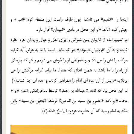
در دو فرسخی مکه، «تنعیم » در مسیر جاده مدینه قرار گرفته است.
اینجا را «تنعیم» می نامند، چون طرف راست این منطقه کوه «نعیم» و
چپش کوه «ناعم» و این محل در وادی «نعیمان» قرار دارد.
در تنعیم، امام از کاروان یمن شترانی را برای اهل و عیال و یاران خود اجاره
کرده و به آن کاروانیان فرمود: « هر که مایل است با ما به عراق آید کرایه
مرکب راهش را می دهیم و همراهی او را خوش می داریم و هر که پاره ای
از راه را با ما باشد به همان اندازه که همراه ما بیاید کرایه مرکبش را می
پردازیم». پس از آن عده ای امام را همراهی کردند و عده ای جدا شدند(1)
در این محل بود که نامه « عبدالله بن جعفر» توسط دو فرزندش «عون» و «
محمد» و نامه « عمرو بن سعید بن العاص» توسط «یحیی بن سعید» والی
مکه به امام رسید که آن حضرت هردو را پاسخ دادند.(2)