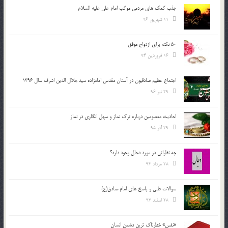
جذب کمک های مردمی موکب امام علی علیه السلام
11 شهریور 96
50 نکته برای ازدواج موفق
16 فروردین 94
اجتماع عظیم صادقیون در آستان مقدس امامزاده سید جلال الدین اشرف سال 1396
29 تیر 96
احادیث معصومین درباره ترک نماز و سهل انگاری در نماز
29 آذر 95
چه نظراتی در مورد دجال وجود دارد؟
28 مرداد 94
سوالات طبی و پاسخ های امام صادق(ع)
28 اسفند 93
«نفس» خطرناک ترین دشمن انسان