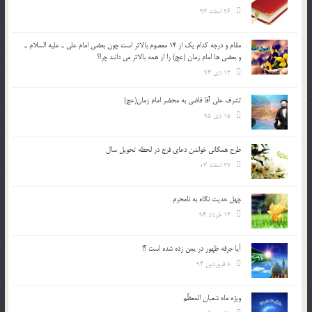
26 اسفند 93
مقام و درجه كدام يك از 14 معصوم بالاتر است چون بعضي امام علي ـ عليه السلام ـ
و بعضي ها امام زمان (عج) را از همه بالاتر مي دانند چرا؟
12 دی 94
تشرف علي آقا قاضي به محضر امام زمان(عج)
15 دی 95
طرح همگانی خواندن دعای فرج در لحظه تحویل سال
27 اسفند 03
چهل حدیث نگاه به نامحرم
13 خرداد 94
آیا جرقه ظهور در یمن زده شده است ؟!
8 فروردین 94
ویژه ماه شعبان المعظّم