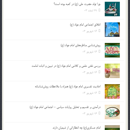
چرا تولد حضرت علی (ع) در کعبه بوده است؟
29 اسفند 03
اخلاق اجتماعی امام جواد (ع)
16 شهریور 03
روش‌شناسی مناظره‌های امام جواد (ع)
16 شهریور 03
بررسی نقش علمی و کلامی امام جواد (ع) در تبیین و اثبات امامت
16 شهریور 03
احادیث تفسیری امام جواد (ع) همراه با ملاحظات روش‌شناسانه
16 شهریور 03
درآمدی بر تقسیم و تحلیل روایات سیاسی – اجتماعی امام جواد (ع)
16 شهریور 03
امام عسکری(ع) چه انتظاراتی از شیعیان دارند