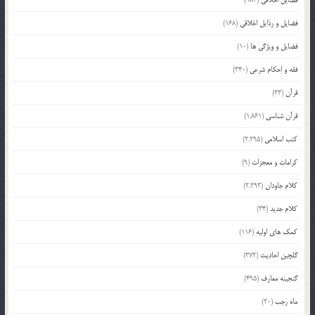
فضایل و رذایل اخلاقی
(168)
فضایل و ویژگی ها
(10)
فقه و احکام شرعی
(340)
قرآن
(23)
قرآن شناسی
(1,861)
کتب اسلامی
(2,295)
کرامات و معجزات
(9)
کلام جاودان
(2,293)
کلام جدید
(34)
کمک های اولیه
(116)
گلچین احادیث
(372)
گنجینه معارف
(495)
ماه رجب
(20)