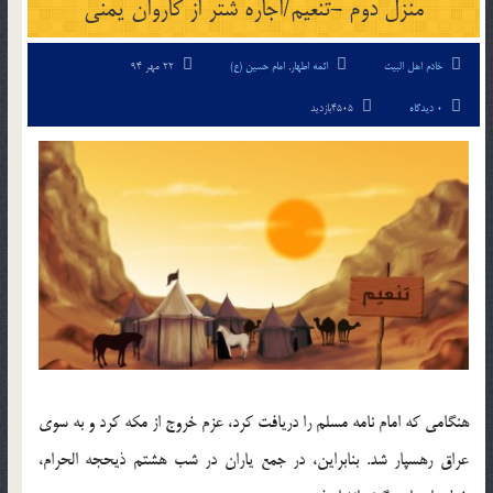
منزل دوم -تنعیم/اجاره شتر از کاروان یمنی
خادم اهل البیت
ائمه اطهار
,
امام حسین (ع)
22 مهر 94
0 دیدگاه
4505بازدید
هنگامی که امام نامه مسلم را دریافت کرد، عزم خروج از مکه کرد و به سوی
عراق رهسپار شد. بنابراین، در جمع یاران در شب هشتم ذیحجه الحرام،