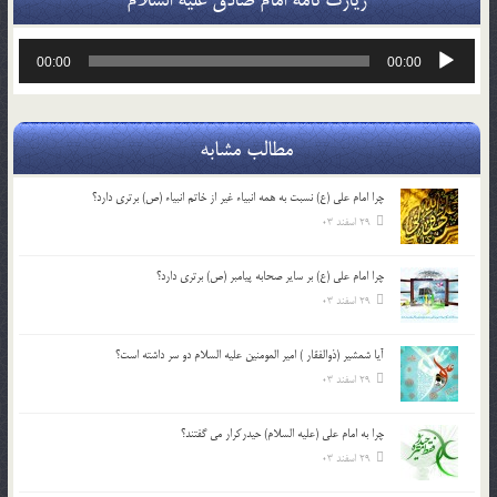
پخش‌کننده
00:00
00:00
صوت
مطالب مشابه
چرا امام علی (ع) نسبت به همه انبیاء غیر از خاتم انبیاء (ص) برتری دارد؟
29 اسفند 03
چرا امام علی (ع) بر سایر صحابه پیامبر (ص) برتری دارد؟
29 اسفند 03
آیا شمشیر (ذوالفقار ) امیر المومنین علیه السلام دو سر داشته است؟
29 اسفند 03
چرا به امام علی (علیه السلام) حیدرکرار می گفتند؟
29 اسفند 03