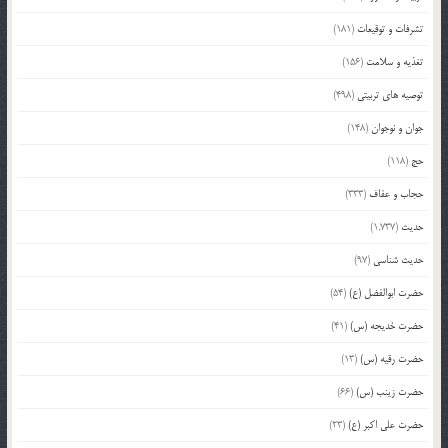
تشرفات و توقیعات
(181)
تغذیه و سلامت
(156)
توصیه های تربیتی
(498)
جوان و نوجوان
(148)
حج
(118)
حجاب و عفاف
(333)
حدیث
(1,737)
حدیث شناسی
(97)
حضرت ابوالفضل (ع)
(54)
حضرت خدیجه (س)
(41)
حضرت رقیه (س)
(13)
حضرت زینب (س)
(66)
حضرت علی اکبر (ع)
(23)