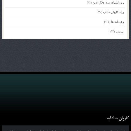
ویژه امامزاده سید جلال الدین
(16)
ویژه کاروان صادقیه
(30)
ویژه نامه ها
(135)
یهودیت
(194)
کاروان صادقیه