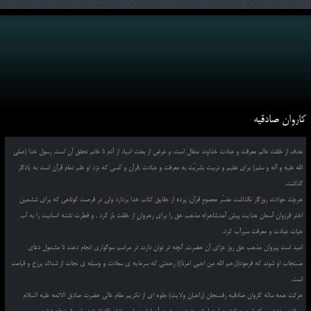
کاروان صادقیه
هدف از خلقت عالم معرفت و عبادت خداوند متعال است, و غرض از بعثت انبیاء از آدم تا خاتم تحقق آن است, رسول خدا (صلی
الله علیه و آله و سلم) برای تعلیم و تربیت بشریّت به معرفت و عبادت ,قرآن و کسی که نزد او علم تمام قرآن است به یادگار
گذاشت.
هرچند حوادث روزگار نگذاشت مفسّر معصومِ قرآن, پرده از حقایق کتاب خدا بردارد ولی در فرصت کوتاهی که برای ششمین
اختر فرزوان آسمان هدایت پیش آمد,شاهراه مذهب حق را برای رهروانِ از خلقت باز کرد , و فطرت تشنه انسانیت را به آب
حیات عبادت و معرفت سیرآب کرد.
امید است پیروان مذهب حق روز عزای آن حضرت, آنچه در توان دارند در مراسم سوگواری انجام دهند تا مشمول دعای
مستجاب او شوند که فرمود((رحم الله من احیی امرنا)) رحمتی که سرمایه ی سعادت و وسیله ی نجات از شدائد برزخ و قیامت
است.
حرکت همه ساله کاروان صادقیه رفسنجان (راهیان ولایت) جلوه ای از تکریم مقام عالی حضرت صادق الائمه علیه السلام