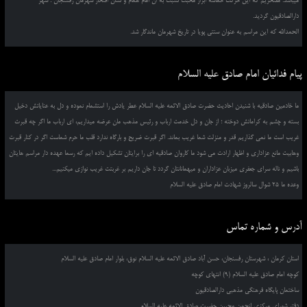
میباشد. مفتخریم که این حرکت حماسه ابراز محبت نسبت به آن امام همام و نشان افتخار شهرمان رفسنجان ؛ شهر
دارالصادقیون گردید.
الحمدالله که این مراسم به عنوان سنتی پویا در تاریخ شهرمان ماندگار شد.
پیام فدائیان امام صادق علیه السلام
ما خادمین صادقیه با شنیدن احادیث حضرت صادق الائمه علیه السلام عطر یادش را استشمام نموده و دل به عنایاتش دخیل
بسته و چشم به کراماتش دوخته ؛ از جان و دل خدمت ارباب و رئیس مذهب مان عرضه میداریم، ای ارباب ما اگر چه قبرت
غریب است ما نمی گذاریم قدر و منزلت شما غریب بماند. اگر قبرت ضریح و بارگاه ندارد قلب ما حرم شماست اگر در کنار قبرت
وهابیت مانع عزاداری و اظهار ارادت می شود ما کاروان صادقیه ای را برایتان تشکیل داده ایم که رسما عهده دار مراسم هایتان
باشیم و ناله سرای جعفری میزبان عزاداران و میهمانانتان گردد تا جان داریم بر غربتت غریب نوازی میکنیم...
وعده ما 25 شوال سالروز شهادت امام صادق علیه السلام
آدرس و شماره تماس
استان کرمان ، شهرستان رفسنجان، حسن آباد صادق الائمه علیه السلام نوق، بلوار امام صادق علیه السلام
کوچه امام صادق علیه السلام (9) انتهای کوچه
ساختمان پایگاه فرهنگی مذهبی دارالصادقیون
دفتر شورای مرکزی انجمن محبین حضرت صادق الائمه علیه السلام