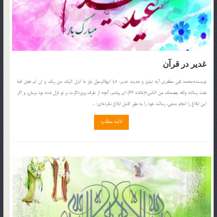
غدير در قرآن
نويسنده:محمد تقى مظفرى آيه تبليغ و حديث غدير: «يا ايهاالرسول بلغ ما انزل اليك من ربك و ان لم تفعل فما
بلغت رسالته والله يعصمك من الناس»(مائده 66) اى پيامبر، آنچه از طرف پروردگارت بر تو نازل شده بود برسان، و اگر
اين ابلاغ را انجام ندهى، رسالت خود را به طور كامل ابلاغ نكرده‌اى؛ ...
ادامه مطلب