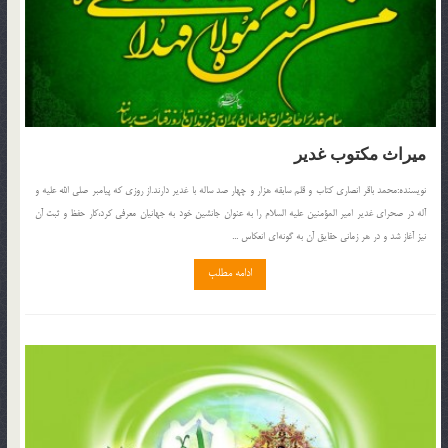
ميراث مكتوب غدير
نويسنده:محمد باقر انصارى كتاب و قلم سابقه هزار و چهار صد ساله با غدير دارند.از روزى كه پيامبر صلى الله عليه و
آله در صحراى غدير امير المؤمنين عليه السلام را به عنوان جانشين خود به جهانيان معرفى كرد،كار حفظ و ثبت آن
نيز آغاز شد و در هر زمانى حقايق آن به گونه‌اى انعكاس ...
ادامه مطلب