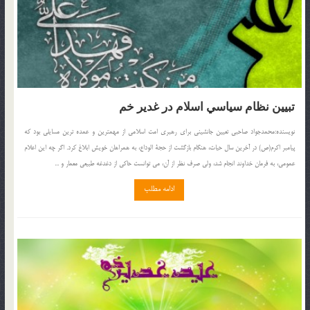
تبيين نظام سياسي اسلام در غدير خم
نويسنده:محمدجواد صاحبي تعيين جانشيني براي رهبري امت اسلامي از مهمترين و عمده ترين مسايلي بود كه
پيامبر اكرم(ص) در آخرين سال حيات، هنگام بازگشت از حجة الوداع، به همراهان خويش ابلاغ كرد. اگر چه اين اعلام
عمومي، به فرمان خداوند انجام شد، ولي صرف نظر از آن، مي توانست حاكي از دغدغه طبيعي معمار و ...
ادامه مطلب