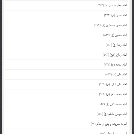
امام جعفر صادق (ع)
(372)
امام حسن (ع)
(233)
امام حسن عسکری (ع)
(172)
امام حسین (ع)
(847)
امام رضا (ع)
(182)
امام زمان (عج)
(583)
امام سجاد (ع)
(227)
امام علی (ع)
(894)
امام علی النقی (ع)
(165)
امام محمد باقر (ع)
(165)
امام محمد تقی (ع)
(146)
امام موسی کاظم (ع)
(152)
امر به معروف و نهی از منکر
(63)
امور تربیتی فرزندان
(51)