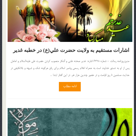
اشارات مستقيم به ولا‌يت حضرت علي(ع) در خطبه غدير
منبع:روزنامه رسالت – شماره 6328 اشاره: غدير صحنه علنى و آشکار منصوب کردن حضرت على عليه‌السلام و امامان
پس از او به دستور خداوند است به همراه اعلام رسمى پيامبر اسلام براى رفع هرگونه شک و شبهه و بلاتکليفى در
هدايت مسلمين تا روز قيامت و در حضور چندين هزار نفر. در اين گفتار ابتدا ...
ادامه مطلب