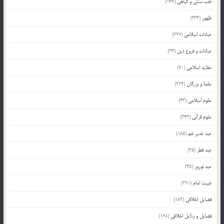
طب سنتی و گیاهی
(147)
ظهور
(334)
عبادات اسلامی
(627)
عبادات و فروع دین
(34)
عقاید اسلامی
(70)
علما و بزرگان
(224)
علوم اسلامی
(43)
علوم قرآنی
(343)
عید غدیر خم
(185)
عید فطر
(35)
عید نوروز
(45)
غیبت امام
(291)
فضایل اخلاقی
(183)
فضایل و رذایل اخلاقی
(168)