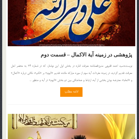
پژوهشی در زمینه آیة‏ الاكمال – قسمت دوم
نويسنده:سید احمد فقیهی منبع:فصلنامه معرفت اشاره در بخش اول این نوشتار، كه در شماره 24 به محضر اهل
معرفت تقدیم گردید، در زمینه مفردات آیه سوم از سوره مباركه مائده، تقدیم «الیوم‌» بر «لكم‌»، نكاتی درباره «اكمال‌»
و «اتمام‌»، معترضه بودن بخشی از آیه، ارتباط و هماهنگی بین دو بخش «الیوم‌» در آیه و منظور ...
ادامه مطلب