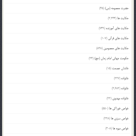
حضرت معصومه (س)
(45)
حکایت ها
(2,244)
حکایت های آموزنده
(749)
حکایت های قرآنی
(107)
حکایت های معصومین
(838)
حکومت جهانی امام زمان (عج)
(24)
خاندان عصمت
(15)
خانواده
(227)
خانواده
(2,682)
خانواده مهدوی
(22)
خواص خوراکی ها
(550)
خواص سبزی ها
(228)
خواص میوه ها
(308)