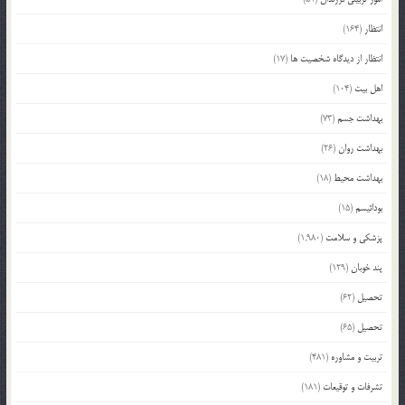
انتظار
(164)
انتظار از دیدگاه شخصیت ها
(17)
اهل بیت
(104)
بهداشت جسم
(73)
بهداشت روان
(26)
بهداشت محیط
(18)
بودائیسم
(15)
پزشکی و سلامت
(1,980)
پند خوبان
(129)
تحصیل
(62)
تحصیل
(65)
تربیت و مشاوره
(481)
تشرفات و توقیعات
(181)