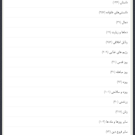
داستان
(146)
دانستنی‌های خانواده
(357)
دجال
(29)
دعاها و زیارت
(19)
رذایل اخلاقی
(252)
رژیم های غذایی
(209)
روز قدس
(31)
روز مباهله
(41)
روزه
(93)
روزه و سلامتی
(101)
زرتشتی
(40)
زنان
(317)
سایر روزها و ماه ها
(103)
سایر فروع دین
(72)