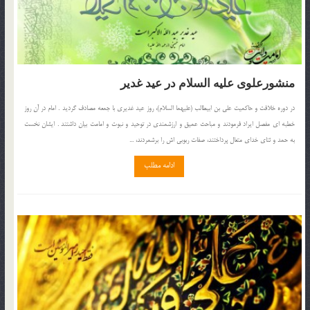
منشورعلوی علیه السلام در عید غدیر
در دوره خلافت و حاکمیت علی بن ابیطالب (علیهما السلام)، روز عید غدیری با جمعه مصادف گردید . امام در آن روز
خطبه ای مفصل ایراد فرمودند و مباحث عمیق و ارزشمندی در توحید و نبوت و امامت بیان داشتند . ایشان نخست
به حمد و ثنای خدای متعال پرداختند، صفات ربوبی اش را برشمردند، ...
ادامه مطلب