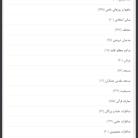
ماهها و روزهای خاص
(745)
مبانی اعتقادی
(20)
مختلف
(367)
مدعیان دروغین
(25)
مراجع معظم تقلید
(15)
مردان
(40)
مسجد
(87)
مسجد مقدس جمکران
(19)
مسیحیت
(229)
معارف قرآنی
(855)
مناظرات علما و بزرگان
(79)
مناظرات علمی
(139)
مناظرات معصومین
(60)