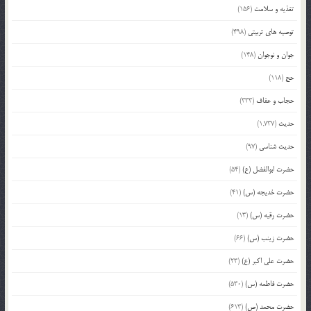
تغذیه و سلامت
(156)
توصیه های تربیتی
(498)
جوان و نوجوان
(148)
حج
(118)
حجاب و عفاف
(333)
حدیث
(1,737)
حدیث شناسی
(97)
حضرت ابوالفضل (ع)
(54)
حضرت خدیجه (س)
(41)
حضرت رقیه (س)
(13)
حضرت زینب (س)
(66)
حضرت علی اکبر (ع)
(23)
حضرت فاطمه (س)
(530)
حضرت محمد (ص)
(613)