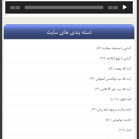
پخش‌کننده
00:00
00:00
صوت
دسته بندی های سایت
آشنایی با صحیفه سجادیه
(56)
آشنایی با نهج البلاغه
(392)
آیت الله بهجت
(54)
آیت الله سید ابوالحسن اصفهانی
(43)
آیت الله سید علی آقا قاضی
(42)
ائمه اطهار
(5,038)
اثبات ولایت و وجود امام زمان
(73)
احادیث موضوعی
(550)
اخبار
(717)