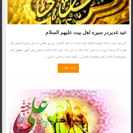
عید غدیردر سیره اهل بیت علیهم السلام
آیین عید غدیر و ائمه (علیهم السلام) سابقه «غدیر» و «عید گرفتن» این روز مقدس، به زمان پیامبراكرم(صلی الله
علیه و آله و سلم) مى‌رسد. در دوران ائمه دیگر نیز این سنت دینى ادامه داشته و امینان وحى الهى، همچون امام
صادق(علیه السلام) و امام رضا(علیه السلام) آن را آشكار ساخته و یادش را گرامى ...
ادامه مطلب