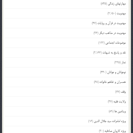
مهارتهای زندگی
(845)
مهدویت
(2,150)
مهدویت در قرآن و روایات
(47)
مهدویت در مذاهب دیگر
(36)
موضوعات اجتماعی
(122)
نقد و پاسخ به شبهات
(2,166)
نماز
(225)
نوجوانان و جوانان
(440)
همسران و تفاهم خانواده
(68)
وقف
(77)
ولایت فقیه
(37)
ویتامین ها
(89)
ویژه امامزاده سید جلال الدین
(16)
ویژه کاروان صادقیه
(30)