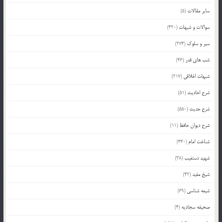
سایر مقالات
(5)
سوالات و شبهات
(420)
سیر و سلوک
(274)
شب های قدر
(46)
شبهات اخلاقی
(217)
شرح احادیث
(51)
شرح حدیث
(550)
شرح دیوان حافظ
(11)
شناخت امام
(440)
شهید دستغیب
(38)
شیخ مفید
(42)
شیعه شناسی
(69)
صحیفه سجادیه
(4)