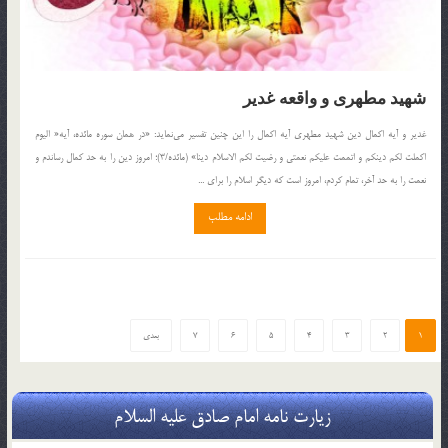
شهید مطهرى و واقعه غدیر
غدیر و آیه اكمال دین شهید مطهرى آیه اكمال را این چنین تفسیر مى‌نماید: «در همان سوره مائده، آیه« الیوم
اكملت لكم دینكم و اتممت علیكم نعمتى و رضیت لكم الاسلام دینا» (مائده/‌3)؛ امروز دین را به حد كمال رساندم و
نعمت را به حد آخر، تمام كردم، امروز است كه دیگر اسلام را براى ...
ادامه مطلب
1
2
3
4
5
6
7
بعدی
زیارت نامه امام صادق علیه السلام