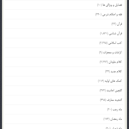
فضایل و ویژگی ها
(10)
فقه و احکام شرعی
(340)
قرآن
(23)
قرآن شناسی
(1,861)
کتب اسلامی
(2,295)
کرامات و معجزات
(9)
کلام جاودان
(2,293)
کلام جدید
(34)
کمک های اولیه
(116)
گلچین احادیث
(372)
گنجینه معارف
(495)
ماه رجب
(20)
ماه رمضان
(176)
ماه شعبان
(20)