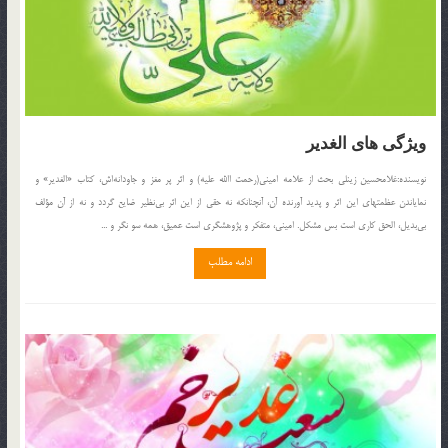
ويژگى‏ هاى الغدير
نويسنده:غلامحسين زينلى بحث از علامه امينى(رحمت االله علیه) و اثر پر مغز و جاودانه‌اش، كتاب «الغدير» و
نماياندن عظمتهاى اين اثر و پديد آورنده آن، آنچنانكه نه حقى از اين اثر بى‌نظير ضايع گردد و نه از آن مؤلف
بى‌بديل، الحق كارى است بس مشكل. امينى، متفكر و پژوهشگرى است عميق، همه سو نگر و ...
ادامه مطلب