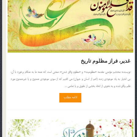
غدير، فراز مظلوم تاريخ
نويسنده: محتشم مؤمني مقدمه «مظلوميت» و «مظلوم واقع شدن»، صفتي است كه همه ما به هنگام برخورد با آن،
بي اختيار به ياد موجودي زنده (اعم از انسان و حيوان) مي افتيم كه از سوي موجودي همنوع و يا غيرهمنوع مورد
ظلم واقع شده و به نحوي از انحاء بخشي از حقوق و يا تمامي ...
ادامه مطلب