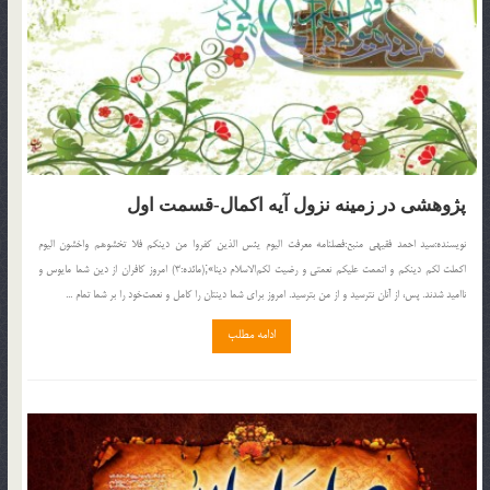
پژوهشی در زمینه نزول آیه اكمال-قسمت اول
نويسنده:سید احمد فقیهی منبع:فصلنامه معرفت الیوم یئس الذین كفروا من دینكم فلا تخشوهم واخشون الیوم
اكملت لكم دینكم و اتممت علیكم نعمتی و رضیت لكم‌الاسلام دینا»;(مائده:3) امروز كافران از دین شما مایوس و
ناامید شدند. پس، از آنان نترسید و از من بترسید. امروز برای شما دینتان را كامل و نعمت‌خود را بر شما تمام ...
ادامه مطلب