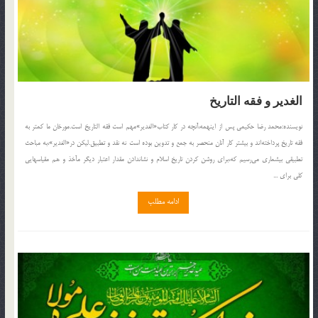
الغدير و فقه التاريخ
نويسنده:محمد رضا حكيمى پس از اينهمه،آنچه در كار كتاب«الغدير»مهم است فقه التاريخ است.مورخان ما كمتر به
فقه تاريخ پرداخته‌اند و بيشتر كار آنان منحصر به جمع و تدوين بوده است نه نقد و تطبيق.ليكن در«الغدير»،به مباحث
تطبيقى بيشمارى مى‌رسيم كه،براى روشن كردن تاريخ اسلام و نشاندادن مقدار اعتبار ديگر مآخذ و هم مقياسهايى
كلى براى ...
ادامه مطلب