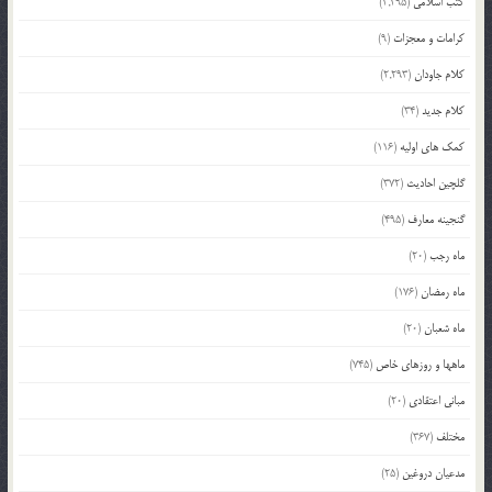
کتب اسلامی
(2,295)
کرامات و معجزات
(9)
کلام جاودان
(2,293)
کلام جدید
(34)
کمک های اولیه
(116)
گلچین احادیث
(372)
گنجینه معارف
(495)
ماه رجب
(20)
ماه رمضان
(176)
ماه شعبان
(20)
ماهها و روزهای خاص
(745)
مبانی اعتقادی
(20)
مختلف
(367)
مدعیان دروغین
(25)