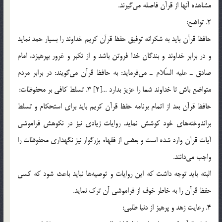
مشاهده آنها از قرآن فاصله مي‌گيرند.
2. تواضع:
حافظ قرآن بايد به شكرانه توفيق حفظ قرآن كريم خداوند را بسيار حمد نمايد
و در برابر خداوند و بندگان خدا فروتن باشد و از تكبر و غرور بپرهيزد، امام
صادق ـ عليه السّلام ـ مي‌فرمايد: به حافظ قرآن مي‌گويند: در برابر مردم
متواضع باش تا خداوند شما را عزيز بدارد …[2] 3. تسلط كافي بر محفوظات:
حافظ قرآن بعد از اتمام برنامه حفظ قرآن كريم بايد براي استحكام و تسلط
براندوخته‌هاي خود كوشش نمايد. روايات زيادي نيز در نكوهش فراموشي
آيات قرآن وارد شده است و بعضي از فقهاء بزرگوار نيز نگهداري محفوظات را
واجب مي‌دانند.
البته بايد توجه داشت كه اين روايات و توصيه‌ها نبايد باعث شود كه كسي
حفظ قرآن را به خاطر خوف از فراموشي آن ترك نمايد.
4. رعايت زهد و پرهيز از دنيا طلبي: