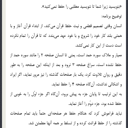
«بنويسيد زيرا شما تا ننويسيد مطلبي را حفظ نمي‌كنيد».
توضيح برنامه:
انسان وقتي تصميم قطعي و نيت حفظ قرآن مي‌كند، از ابتداء قرآن آغاز و با
همتي بلند كار خود را شروع و با خود عهد مي‌بندد كه تا قرآن را تمام نكرده
است دست از اين كار نمي‌كشد.
معيار و ملاك سوره حمد است، يعني تا انسان صفحه 2 را مانند سوره حمد از
حفظ نشده است، سراغ صفحه 3 نرود و بعد از اينكه اين صفحه را به طور
دقيق و روان تلاوت كرد، يك بار صفحات گذشته را نيز مرور نمايد، اگر ايراد
و اشكالي نداشت، آن‌گاه صفحه 4 را حفظ نمايد.
به اين ترتيب تا پايان جزء به پيش برود، آن‌گاه اگر جزء اوّل را به خوبي از
حفظ شده بود، جزء دوّم را ‌‌آغاز نمايد.
نبايد فراموش كرد كه هنگام حفظ هر صفحه‌اي حتماً بايد تمام صفحات
گذشته را از حفظ قرائت كرده و از تسلط بر همه آنها مطمئن شد.