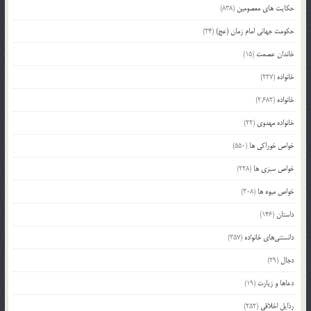
حکایت های معصومین
(838)
حکومت جهانی امام زمان (عج)
(24)
خاندان عصمت
(15)
خانواده
(227)
خانواده
(2,682)
خانواده مهدوی
(22)
خواص خوراکی ها
(550)
خواص سبزی ها
(228)
خواص میوه ها
(308)
داستان
(146)
دانستنی‌های خانواده
(357)
دجال
(29)
دعاها و زیارت
(19)
رذایل اخلاقی
(252)