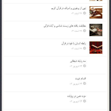
نهي از پرخوري و اسراف در قرآن کريم
29 اسفند 03
مطابقت یافته های زیست شناسی و آیات قرآنی
29 اسفند 03
رابطه انسان با خود در قرآن
29 اسفند 03
سه رذیله شیطانی
24 شهریور 03
اقسام غيبت
24 شهریور 03
عزت نفس در روايات
24 شهریور 03