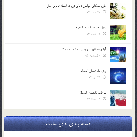
طرح همگانی خواندن دعای فرج در لحظه تحویل سال
27 اسفند 03
چهل حدیث نگاه به نامحرم
13 خرداد 94
آیا جرقه ظهور در یمن زده شده است ؟!
8 فروردین 94
ویژه ماه شعبان المعظّم
28 دی 04
مواظب نگاهتان باشید!!!
18 اسفند 93
دسته بندی های سایت