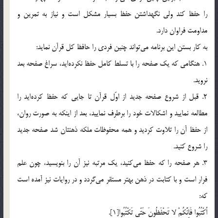
را حفظ كند ولي نگهداشتن حفظ بسيار مشكل است و نياز به تمرين و
مداومت فراوان دارد.
به كار بستن اين برنامه مي‌تواند چنين فردي را حافظ كل قرآن نمايد:
1. هنگامي كه يك صفحه را با تسلط كامل حفظ نكرده‌ايد، سراغ صفحه بعد
نرويد.
2. قبل از شروع صفحه جديد از اوّل قرآن تا جايي كه حفظ كرده‌ايد را
مطالعه نماييد و اشكالات خود را برطرف نماييد، بعد از اينكه به صورت روان،
از حفظ آن را تلاوت كرديد و همه محفوظات ملكه ذهنتان شد صفحه جديد
را شروع كنيد.
3. هر صفحه را كه حفظ مي‌كنيد، يك مرتبه نيز آن را بنويسيد، چون علم
فرار است و با كتابت در ذهن بهتر مستقر مي‌گردد و در روايات نيز آمده است
كه:
اُكْتُبُوا فَاِنَّكُمْ لا تَحْفَظُونَ حَتّي تَكْتُبُوا[1].