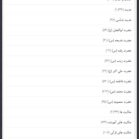
حدیث
(1,737)
حدیث شناسی
(97)
حضرت ابوالفضل (ع)
(54)
حضرت خدیجه (س)
(41)
حضرت رقیه (س)
(13)
حضرت زینب (س)
(66)
حضرت علی اکبر (ع)
(23)
حضرت فاطمه (س)
(530)
حضرت محمد (ص)
(613)
حضرت معصومه (س)
(45)
حکایت ها
(2,244)
حکایت های آموزنده
(749)
حکایت های قرآنی
(107)