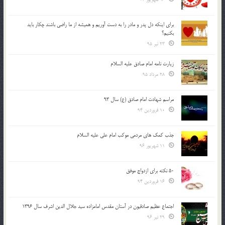
براي اينكه دل پدر و مادر را به دست آوريم و هميشه از ما راضي باشند چكار بايد
بكنيم؟
23 تیر 95
زیارت نامه امام صادق علیه السلام
28 مرداد 95
مراسم شهادت امام صادق (ع) سال 93
10 فروردین 94
جذب کمک های مردمی موکب امام علی علیه السلام
11 شهریور 96
50 نکته برای ازدواج موفق
16 فروردین 94
اجتماع عظیم صادقیون در آستان مقدس امامزاده سید جلال الدین اشرف سال 1396
29 تیر 96