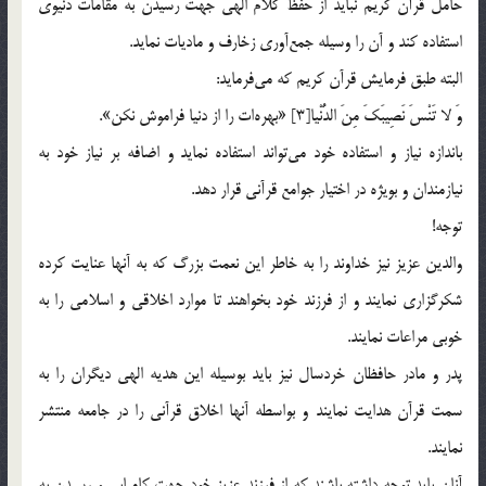
حامل قرآن كريم نبايد از حفظ كلام الهي جهت رسيدن به مقامات دنيوي
استفاده كند و آن را وسيله جمع‌آوري زخارف و ماديات نمايد.
البته طبق فرمايش قرآن كريم كه مي‌فرمايد:
وَ لا تَنْسَ نَصِيبَكَ مِنَ الدُّنْيا[3] «بهره‌ات را از دنيا فراموش نكن».
باندازه نياز و استفاده خود مي‌تواند استفاده نمايد و اضافه بر نياز خود به
نيازمندان و بويژه در اختيار جوامع قرآني قرار دهد.
توجه!
والدين عزيز نيز خداوند را به خاطر اين نعمت بزرگ كه به آنها عنايت كرده
شكرگزاري نمايند و از فرزند خود بخواهند تا موارد اخلاقي و اسلامي را به
خوبي مراعات نمايند.
پدر و مادر حافظان خردسال نيز بايد بوسيله اين هديه الهي ديگران را به
سمت قرآن هدايت نمايند و بواسطه آنها اخلاق قرآني را در جامعه منتشر
نمايند.
آنان بايد توجه داشته باشند كه از فرزند عزيز خود جهت كاميابي و رسيدن به