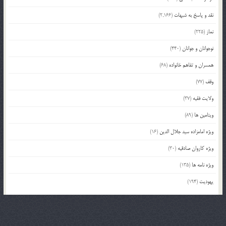
نقد و پاسخ به شبهات
(2,166)
نماز
(225)
نوجوانان و جوانان
(440)
همسران و تفاهم خانواده
(68)
وقف
(77)
ولایت فقیه
(37)
ویتامین ها
(89)
ویژه امامزاده سید جلال الدین
(16)
ویژه کاروان صادقیه
(30)
ویژه نامه ها
(135)
یهودیت
(194)