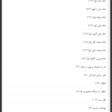
امام رضا (ع)
(182)
امام زمان (عج)
(583)
امام سجاد (ع)
(227)
امام علی (ع)
(894)
امام علی النقی (ع)
(165)
امام محمد باقر (ع)
(165)
امام محمد تقی (ع)
(146)
امام موسی کاظم (ع)
(152)
امر به معروف و نهی از منکر
(63)
امور تربیتی فرزندان
(51)
انتظار
(164)
انتظار از دیدگاه شخصیت ها
(17)
اهل بیت
(104)
بهداشت جسم
(73)