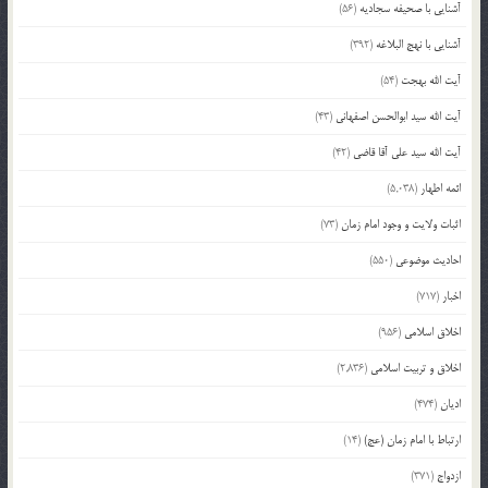
آشنایی با صحیفه سجادیه
(56)
آشنایی با نهج البلاغه
(392)
آیت الله بهجت
(54)
آیت الله سید ابوالحسن اصفهانی
(43)
آیت الله سید علی آقا قاضی
(42)
ائمه اطهار
(5,038)
اثبات ولایت و وجود امام زمان
(73)
احادیث موضوعی
(550)
اخبار
(717)
اخلاق اسلامی
(956)
اخلاق و تربیت اسلامی
(2,836)
ادیان
(474)
ارتباط با امام زمان (عج)
(14)
ازدواج
(371)