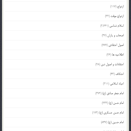
ازدواج
(117)
ازدواج موقت
(32)
اسلام شناسی
(2,661)
اصحاب و یاران
(37)
اصول اعتقادی
(777)
اطلاعیه ها
(26)
اعتقادات و اصول دین
(28)
اعتکاف
(43)
اعیاد اسلامی
(211)
امام جعفر صادق (ع)
(372)
امام حسن (ع)
(233)
امام حسن عسکری (ع)
(172)
امام حسین (ع)
(847)