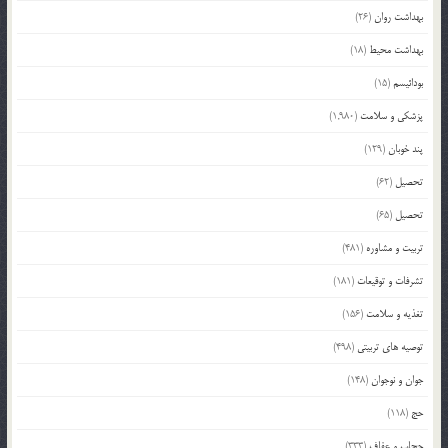
بهداشت روان
(26)
بهداشت محیط
(18)
بودائیسم
(15)
پزشکی و سلامت
(1,980)
پند خوبان
(129)
تحصیل
(62)
تحصیل
(65)
تربیت و مشاوره
(481)
تشرفات و توقیعات
(181)
تغذیه و سلامت
(156)
توصیه های تربیتی
(498)
جوان و نوجوان
(148)
حج
(118)
حجاب و عفاف
(333)