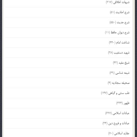
شبهات اخلاقی
(217)
شرح احادیث
(51)
شرح حدیث
(550)
شرح دیوان حافظ
(11)
شناخت امام
(440)
شهید دستغیب
(38)
شیخ مفید
(42)
شیعه شناسی
(69)
صحیفه سجادیه
(4)
طب سنتی و گیاهی
(147)
ظهور
(334)
عبادات اسلامی
(627)
عبادات و فروع دین
(34)
عقاید اسلامی
(70)