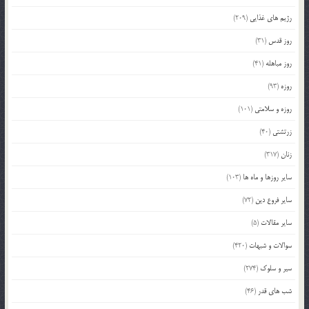
رژیم های غذایی
(209)
روز قدس
(31)
روز مباهله
(41)
روزه
(93)
روزه و سلامتی
(101)
زرتشتی
(40)
زنان
(317)
سایر روزها و ماه ها
(103)
سایر فروع دین
(72)
سایر مقالات
(5)
سوالات و شبهات
(420)
سیر و سلوک
(274)
شب های قدر
(46)