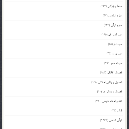
علما و بزرگان
(224)
علوم اسلامی
(43)
علوم قرآنی
(343)
عید غدیر خم
(185)
عید فطر
(35)
عید نوروز
(45)
غیبت امام
(291)
فضایل اخلاقی
(183)
فضایل و رذایل اخلاقی
(168)
فضایل و ویژگی ها
(10)
فقه و احکام شرعی
(340)
قرآن
(23)
قرآن شناسی
(1,861)