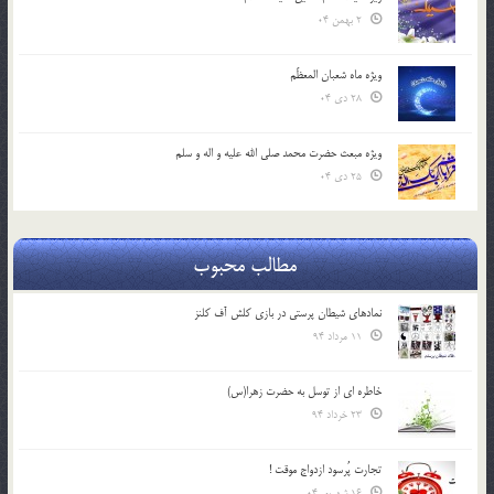
2 بهمن 04
ویژه ماه شعبان المعظّم
28 دی 04
ویژه مبعث حضرت محمد صلی الله علیه و اله و سلم
25 دی 04
مطالب محبوب
نمادهای شیطان پرستی در بازی کلش آف کلنز
11 مرداد 94
خاطره ای از توسل به حضرت زهرا(س)
23 خرداد 94
تجارت پُرسود ازدواج موقت !
16 شهریور 04