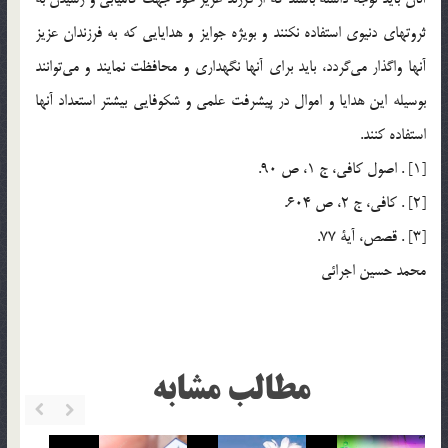
ثروتهاي دنيوي استفاده نكنند و بويژه جوايز و هدايايي كه به فرزندان عزيز
آنها واگذار مي‌گردد، بايد براي آنها نگهداري و محافظت نمايند و مي‌توانند
بوسيله اين هدايا و اموال در پيشرفت علمي و شكوفايي بيشتر استعداد آنها
استفاده كنند.
[1] . اصول كافي، ج 1، ص 90.
[2] . كافي، ج 2، ص 604.
[3] . قصص، آية 77.
محمد حسين اجرائي
مطالب مشابه