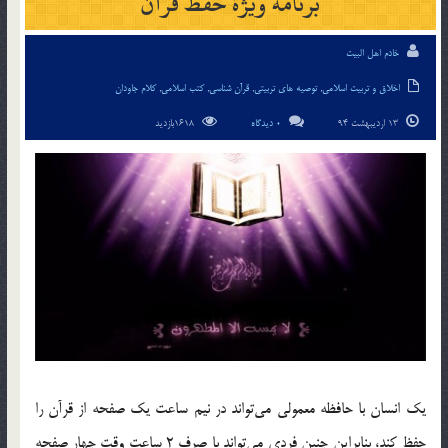
برنامه ويژة حفظ قرآن
خادم اهل البیت
اخلاق و تربیت اسلامی
,
توصیه های تربیتی
,
قرآن شناسی
,
کتب اسلامی
,
کلام جاودان
13 اردیبهشت 94
0 دیدگاه
1618بازدید
يك انسان با حافظه معمولي مي‌تواند در نيم ساعت يك صفحه از قرآن را
حفظ كند، بنابراين چنين فردي مي‌تواند با صرف 2 ساعت وقت چهار صفحه