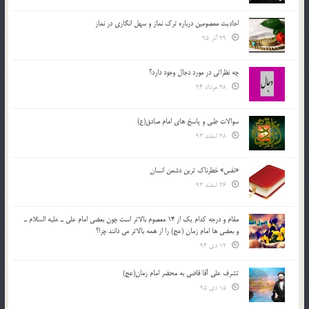
احادیث معصومین درباره ترک نماز و سهل انگاری در نماز
29 آذر 95
چه نظراتی در مورد دجال وجود دارد؟
28 مرداد 94
سوالات طبی و پاسخ های امام صادق(ع)
28 اسفند 93
«نفس» خطرناک ترین دشمن انسان
26 اسفند 93
مقام و درجه كدام يك از 14 معصوم بالاتر است چون بعضي امام علي ـ عليه السلام ـ
و بعضي ها امام زمان (عج) را از همه بالاتر مي دانند چرا؟
12 دی 94
تشرف علي آقا قاضي به محضر امام زمان(عج)
15 دی 95