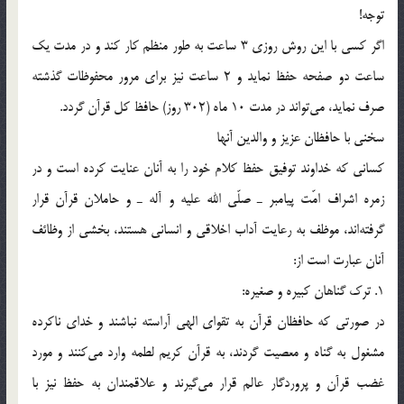
توجه!
اگر كسي با اين روش روزي 3 ساعت به طور منظم كار كند و در مدت يك
ساعت دو صفحه حفظ نمايد و 2 ساعت نيز براي مرور محفوظات گذشته
صرف نمايد، مي‌تواند در مدت 10 ماه (302 روز) حافظ كل قرآن گردد.
سخني با حافظان عزيز و والدين آنها
كساني كه خداوند توفيق حفظ كلام خود را به آنان عنايت كرده است و در
زمره اشراف امّت پيامبر ـ صلّي الله عليه و آله ـ و حاملان قرآن قرار
گرفته‌اند، موظف به رعايت آداب اخلاقي و انساني هستند، بخشي از وظائف
آنان عبارت است از:
1. ترك گناهان كبيره و صغيره:
در صورتي كه حافظان قرآن به تقواي الهي آراسته نباشند و خداي ناكرده
مشغول به گناه و معصيت گردند، به قرآن كريم لطمه وارد مي‌كنند و مورد
غضب قرآن و پروردگار عالم قرار مي‌گيرند و علاقمندان به حفظ نيز با