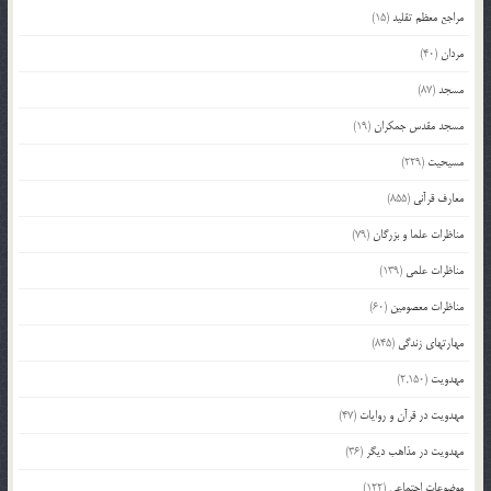
مراجع معظم تقلید
(15)
مردان
(40)
مسجد
(87)
مسجد مقدس جمکران
(19)
مسیحیت
(229)
معارف قرآنی
(855)
مناظرات علما و بزرگان
(79)
مناظرات علمی
(139)
مناظرات معصومین
(60)
مهارتهای زندگی
(845)
مهدویت
(2,150)
مهدویت در قرآن و روایات
(47)
مهدویت در مذاهب دیگر
(36)
موضوعات اجتماعی
(122)