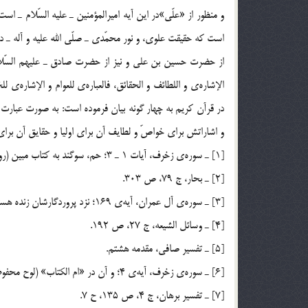
است كه حقيقت علوي، و نور محمّدي ـ صلّي الله عليه و آله ـ د
از حضرت حسين بن علي و نيز از حضرت صادق ـ عليهم السّلام ـ
در قرآن كريم به چهار گونه بيان فرموده است: به صورت عبارت
و اشاراتش براي خواصّ و لطايف آن براي اوليا و حقايق آن براي
[1] ـ سوره‌ي زخرف، آيات 1 ـ 3؛ حم، سوگند به كتاب مبين (روشنگر). كه ما آن را قرآني فصيح و عربي قرار داديم، شايد شما (آن را) درك كنيد.
[2] ـ بحار، ج 79، ص 303.
[3] ـ سوره‌ي آل عمران، آيه‌ي 169؛ نزد پروردگارشان زنده هستند.
[4] ـ وسائل الشيعه، ج 27، ص 192.
[5] ـ تفسير صافي، مقدمه هشتم.
[6] ـ سوره‌ي زخرف، آيه‌ي 4؛ و آن در «ام الكتاب» (لوح محفوظ) نزد ما بلند پايه و استوار است.
[7] ـ تفسير برهان، ج 4، ص 135، ح 7.