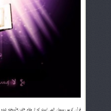
قرآن كريم ريسمان الهي است كه از مقام «لدن»آويخته شده و