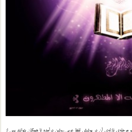
 مرحله‌ي نازله‌ي آن در پوشش لفظ عربي روشن درآمده تا همگان بتوانند پس از