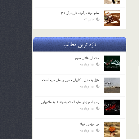
معلم نمونه درآموزه هاي قرآني (2)
24 تیر 03
تازه ترین مطالب
سلام ای هلال محرم
25 خرداد 05
منزل به منزل با کاروان حسین بن علی علیه السلام
25 خرداد 05
پاسخ امام زمان علیه السلام به چند شبهه عاشورایی
25 خرداد 05
من سرزمین کربلا
25 خرداد 05