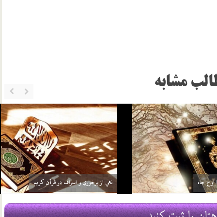
الب مشابه
ا خود در قرآن
از فرش تا عرش
18 شهریور 03
هتان را ثبت کنید