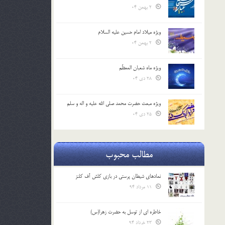
2 بهمن 04
ویژه میلاد امام حسین علیه السلام
2 بهمن 04
ویژه ماه شعبان المعظّم
28 دی 04
ویژه مبعث حضرت محمد صلی الله علیه و اله و سلم
25 دی 04
مطالب محبوب
نمادهای شیطان پرستی در بازی کلش آف کلنز
11 مرداد 94
خاطره ای از توسل به حضرت زهرا(س)
23 خرداد 94