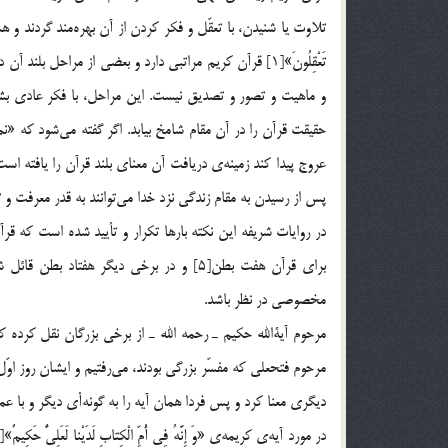
تلاوت يا شنيدن، با تعقّل و فكر كردن از آن بهره‌مند گردند و همراه با قرآن 
تَعْقِلُونَ»[1] قرآن كريم مراتبي دارد و بعضي از مراح
و ماهيت و تصور و تصديق نيست. اين مراحل، با فكر عادي بشر
پس از رسيدن به مقام زندگي نزد خدا مي‌توانند به قدر معرفت و
براي قرآن هفت بطن[5] و در برخي ديگر هفت
مخصوصي در نظر باشد.
مرحوم آيةالله حكيم ـ رحمه الله ـ از برخي بزرگان نقل كرده 
مرحوم فتحعلي كه مفسّر بزرگي بودند، مي‌رفتيم و ايشان روز اوّل،
ديگري معنا كرد و پس فردا همان آيه را به گونه‌أي ديگر و با عم