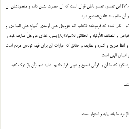
و منظور از «علّي»در اين آيه اميرالمؤمنين ـ عليه السّلام ـ است.[7] اين تفسير، تفسير باطن قرآن است كه آن حضرت نشان داده و مقصودشان آن
ر آن مقام بلند «لدن»حضور دارد.
 نقل شده كه فرمودند: «كتاب الله عزوجل علي أربعه‌ي أشياءٍ: علي العباره‌ي و
الإشاره‌ي و اللطائف و الحقائق، فالعباره‌ي للعوام و الإشاره‌ي للخواص و اللطائف للأولياء و الحقائق للانبياء»[8] يعني، خداي عزوجلّ معارف خود را
 و لفظ صريح و اشاره و لطايف و حقائق كه عبارات آن براي فهم توده‌ي مردم است
 انبياي الهي است.