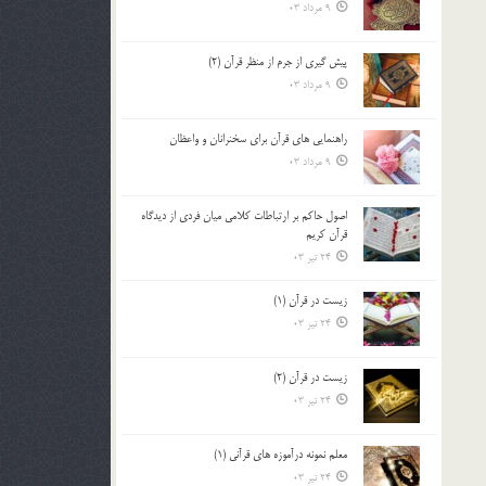
9 مرداد 03
پيش گيري از جرم از منظر قرآن (2)
9 مرداد 03
راهنمایی های قرآن برای سخنرانان و واعظان
9 مرداد 03
اصول حاكم بر ارتباطات كلامى ميان فردى از ديدگاه
قرآن كريم
24 تیر 03
زیست در قرآن (1)
24 تیر 03
زیست در قرآن (2)
24 تیر 03
معلم نمونه درآموزه هاي قرآني (1)
24 تیر 03