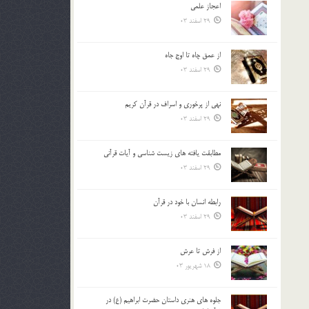
اعجاز علمی
بالا
29 اسفند 03
و
پایین
استفاده
از عمق چاه تا اوج جاه
کنید.
29 اسفند 03
نهي از پرخوري و اسراف در قرآن کريم
29 اسفند 03
مطابقت یافته های زیست شناسی و آیات قرآنی
29 اسفند 03
رابطه انسان با خود در قرآن
29 اسفند 03
از فرش تا عرش
18 شهریور 03
جلوه هاي هنري داستان حضرت ابراهيم (ع) در