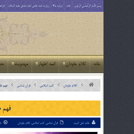
بِسْمِ اللَّـهِ الرَّحْمَـٰنِ الرَّحِيمِ
خانه
درباره ما
زیارت نامه خاص امام صادق علیه السلام
فراخو
خانه
کلام جاودان
ائمه اطهار
مهدویت
حد
کلام جاودان
کتب اسلامی
قرآن شناسی
فهم ظا
فهم ظ
خادم اهل البیت
قرآن شناسی
,
کتب اسلامی
,
کلام جاودان
15 اردیبهشت 94