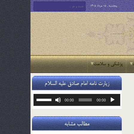
پنجشنبه , 15 مرداد 1405
پزشکی و سلامت
زیارت نامه امام صادق علیه السلام
پخش‌کننده
برای
00:00
00:00
صوت
افزایش
یا
کاهش
صدا
مطالب مشابه
از
کلیدهای