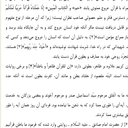
عروج معنوي يابند «حم* وَ الْكِتابِ الْمُبِينِ* إِنَّا جَعَلْناهُ قُرْآناً عَرَبِيًّا لَعَلَّكُمْ
ل بلند آن در دسترس فكر و علم حصولي صاحب نظران نيست؛ زيرا كه آن مرحله از نوع مفهوم
 قابل دريافت نيست مگر آنكه خود انسان عروج كند و به آن جايگاه بلند برسد و
حقيقت قرآن را در آن مقام شامخ بيابد. اگر گفته مي‌شود كه «نماز معراج مؤمن است»[2]، به دليل آن است كه انسان را عروج مي‌دهد و كسي كه
عروج پيدا كند زمينه‌ي دريافت آن معناي بلند قرآن را يافته است. شهيداني كه در راه خدا، شربت شهادت نوشيده‌اند و «أَحْياءٌ عِنْدَ رَبِّهِمْ»[3] هستند،
 تجرّد روحي خود به معارف و بطون قرآن دست يابند.
در روايات شريفه اين نكته بارها تكرار و تأييد شده است كه قرآن كريم علاوه بر ظاهر، بطوني دارد: «إن للقرآن ظاهراً و باطناً»[4] و برخي روايات
اد بطن قائل شده است. البتّه مقصود از هفتاد بطن و مانند آن، كثرت بطون است نه آنكه عدد
كه ما به اتّفاق مرحوم سيّد اسماعيل صدر و مرحوم آخوند و بعضي بزرگان به خدمت
 آيه‌أي را طوري معنا كرد كه به ذهن ما نيامده بود. فرداي آن روز همان آيه را طور
ق بيشتري معنا كردند.
در مورد آيه‌ي كريمه‌ي «وَ إِنَّهُ فِي أُمِّ الْكِتابِ لَدَيْنا لَعَلِيٌّ حَكِيمٌ»[6] از حضرت امام صادق ـ عليه السّلام ـ روايتي وارد شده كه فرمود ما باطن قرآنيم