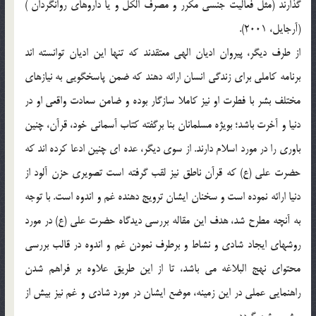
گذارند (مثل فعاليت جنسي مکرر و مصرف الکل و يا داروهاي روانگردان )
(آرجايل، 2001).
از طرف ديگر، پيروان اديان الهي معتقدند که تنها اين اديان توانسته اند
برنامه کاملي براي زندگي انسان ارائه دهند که ضمن پاسخگويي به نيازهاي
مختلف بشر با فطرت او نيز کاملا سازگار بوده و ضامن سعادت واقعي او در
دنيا و آخرت باشد؛ بويژه مسلمانان بنا برگفته کتاب آسماني خود، قرآن، چنين
باوري را در مورد اسلام دارند. از سوي ديگر، عده اي چنين ادعا کرده اند که
حضرت علي (ع) که قرآن ناطق نيز لقب گرفته است تصويري حزن آلود از
دنيا ارائه نموده است و سخنان ايشان ترويج دهنده غم و اندوه است. با توجه
به آنچه مطرح شد، هدف اين مقاله بررسي ديدگاه حضرت علي (ع) در مورد
روشهاي ايجاد شادي و نشاط و برطرف نمودن غم و اندوه در قالب بررسي
محتواي نهج البلاغه مي باشد، تا از اين طريق علاوه بر فراهم شدن
راهنمايي عملي در اين زمينه، موضع ايشان در مورد شادي و غم نيز بيش از