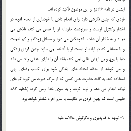
ايشان در نامه 66 نيز بر اين موضوع تأکيد کرده اند.
فردي که چنين نگرشي دارد براي انجام دادن يا خودداري از انجام آنچه در
اختيار وکنترل اوست و سرنوشت جاودانه او را تعيين مي کند، تلاش مي
نمايد و به خاطر آن شاد يا اندوهگين مي شود و مسائل زودگذر و کم اهميت
و يا مسائلي که در اراده او نيست او را آشفته نمي سازد. چنين فردي زندگي
دنيا را پوچ و بي ارزش تلقي نمي کند، بلکه آن را داراي هدفي والا مي داند
و مي کوشد از لحظه لحظه هاي زندگي خود براي کسب رضاي الهي
استفاده کند. به گفته حضرت علي کسي که از مرگ عبرت مي گيرد کارهاي
نيک انجام مي دهد و توبه کرده و به سوي خدا برمي گردد (خطبه 82).
طبيعي است که چنين فردي در مقايسه با ساير افراد شادتر خواهد بود.
2- توجه به فناپذيري و دگرگوني حالات دنيا: