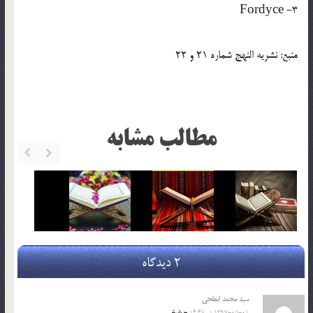
3- Fordyce
منبع: نشريه النهج شماره 21 و 22
مطالب مشابه
2 دیدگاه
سید محمد ابطحی
1397-05-01 در 14:48
- پاسخ