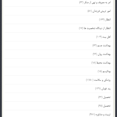
امر به معروف و نهی از منکر
(63)
امور تربیتی فرزندان
(51)
انتظار
(164)
انتظار از دیدگاه شخصیت ها
(17)
اهل بیت
(104)
بهداشت جسم
(73)
بهداشت روان
(26)
بهداشت محیط
(18)
بودائیسم
(15)
پزشکی و سلامت
(1,980)
پند خوبان
(129)
تحصیل
(62)
تحصیل
(65)
تربیت و مشاوره
(481)