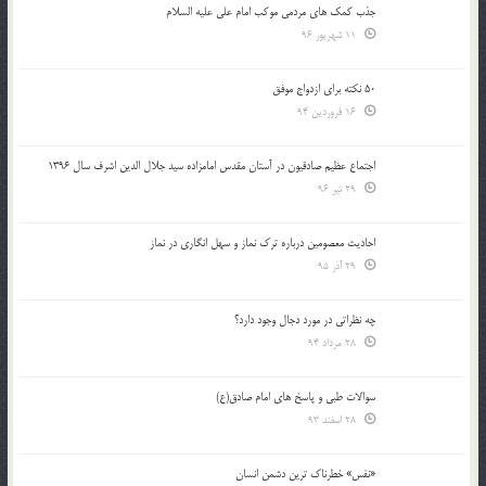
جذب کمک های مردمی موکب امام علی علیه السلام
11 شهریور 96
50 نکته برای ازدواج موفق
16 فروردین 94
اجتماع عظیم صادقیون در آستان مقدس امامزاده سید جلال الدین اشرف سال 1396
29 تیر 96
احادیث معصومین درباره ترک نماز و سهل انگاری در نماز
29 آذر 95
چه نظراتی در مورد دجال وجود دارد؟
28 مرداد 94
سوالات طبی و پاسخ های امام صادق(ع)
28 اسفند 93
«نفس» خطرناک ترین دشمن انسان