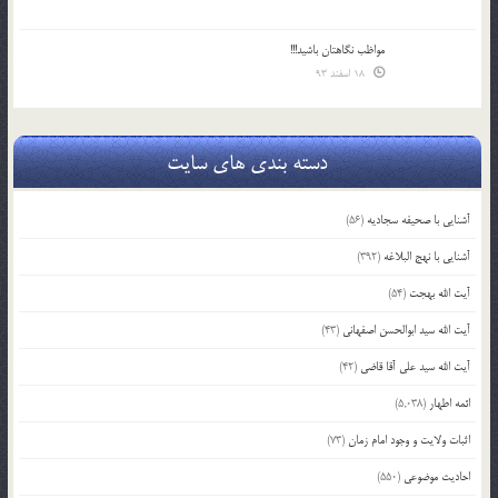
مواظب نگاهتان باشید!!!
18 اسفند 93
دسته بندی های سایت
آشنایی با صحیفه سجادیه
(56)
آشنایی با نهج البلاغه
(392)
آیت الله بهجت
(54)
آیت الله سید ابوالحسن اصفهانی
(43)
آیت الله سید علی آقا قاضی
(42)
ائمه اطهار
(5,038)
اثبات ولایت و وجود امام زمان
(73)
احادیث موضوعی
(550)