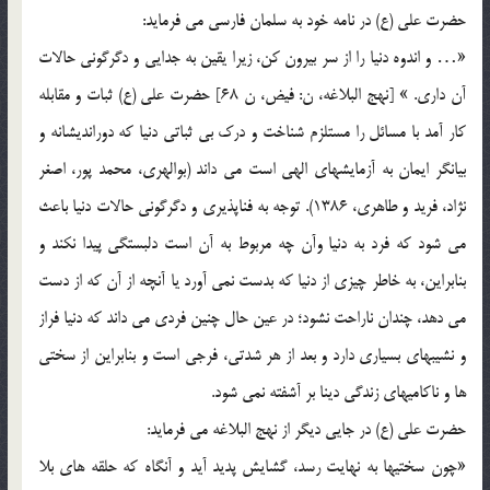
حضرت علي (ع) در نامه خود به سلمان فارسي مي فرمايد:
«… و اندوه دنيا را از سر بيرون کن، زيرا يقين به جدايي و دگرگوني حالات
آن داري. » [نهج البلاغه، ن: فيض، ن 68] حضرت علي (ع) ثبات و مقابله
کار آمد با مسائل را مستلزم شناخت و درک بي ثباتي دنيا که دورانديشانه و
بيانگر ايمان به آزمايشهاي الهي است مي داند (بوالهري، محمد پور، اصغر
نژاد، فريد و طاهري، 1386). توجه به فناپذيري و دگرگوني حالات دنيا باعث
مي شود که فرد به دنيا وآن چه مربوط به آن است دلبستگي پيدا نکند و
بنابراين، به خاطر چيزي از دنيا که بدست نمي آورد يا آنچه از آن که از دست
مي دهد، چندان ناراحت نشود؛ در عين حال چنين فردي مي داند که دنيا فراز
و نشيبهاي بسياري دارد و بعد از هر شدتي، فرجي است و بنابراين از سختي
ها و ناکاميهاي زندگي دينا بر آشفته نمي شود.
حضرت علي (ع) در جايي ديگر از نهج البلاغه مي فرمايد:
«چون سختيها به نهايت رسد، گشايش پديد آيد و آنگاه که حلقه هاي بلا