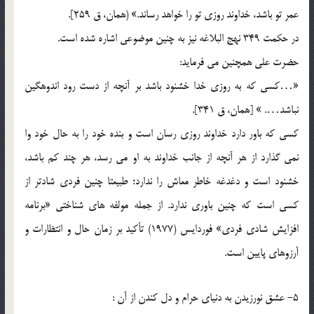
عمر تو باشد، خداوند روزي تو را خواهد رساند.» (همان، ق 259].
در حکمت 349 نهج البلاغه نيز به چنين موضوعي اشاره شده است.
حضرت علي همچنين مي فرمايد:
«…کسي که به روزي خدا خشنود باشد بر آنچه از دست رود اندوهگين
نباشد…. » [همان، ق 341].
کسي که باور دارد خداوند روزي رسان است و بنده خود را به حال خود وا
نمي گذارد از هر آنچه از جانب خداوند به او مي رسد، هر چند کم باشد،
خشنود است و دغدغه خاطر معاش را ندارد؛ طبيعتا چنين فردي شادتر از
کسي است که چنين باوري ندارد. از جمله مولفه هاي شناختي «برنامه
افزايش شادي فردي» فوردايس (1977) تأکيد بر زمان حال و انتظارات و
آرزوهاي پايين است.
5- عشق نورزيدن به دنياي حرام و دل کندن از آن :