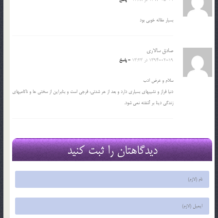
بسیار مقاله خوبی بود
صادق سالاری
1394-02-19 در 13:23
- پاسخ
سلام و عرض ادب
دنیا فراز و نشیبهای بسیاری دارد و بعد از هر شدتی، فرجی است و بنابراین از سختی ها و ناکامیهای
زندگی دینا بر آشفته نمی شود.
دیدگاهتان را ثبت کنید