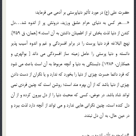
حضرت علي (ع) در مورد تأثير دنياپرستي بر آدمي مي فرمايد:
«…هر کس به دنياي حرام عشق ورزيد، درونش پر از اندوه شد…دل
کندن از دنيا لذت بخش تر از اطمينان داشتن به آن است.» [همان، ق 359].
نهج البلاغه فرد دنيا پرست را در برابر افسردگي و غم و اندوه آسيب پذير
دانسته و دنيا پرستي را عامل زمينه ساز افسردگي مي داند [ بوالهري و
همکاران، 1386]. دلبستگي به دنيا و آنچه مربوط به آن است باعث مي شود
که فرد دائما حسرت چيزي از دنيا را بخورد که ندارد و يا نگران از دست دادن
چيزي از دنيا باشد که از آن بهره مند است؛ روشن است که چنين فردي نمي
تواند شاد باشد. در عوض، کسي که محبت دنيا را از دل بيرون کرده و از آن
دل کنده است، چنين نگراني هايي ندارد و مي تواند از آنچه دارد لذت ببرد و
در عين حال، به آن دل نبندد.
6- توجه به تأثير اندوه بر جسم