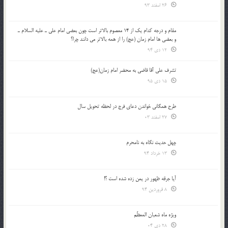
26 اسفند 93
مقام و درجه كدام يك از 14 معصوم بالاتر است چون بعضي امام علي ـ عليه السلام ـ
و بعضي ها امام زمان (عج) را از همه بالاتر مي دانند چرا؟
12 دی 94
تشرف علي آقا قاضي به محضر امام زمان(عج)
15 دی 95
طرح همگانی خواندن دعای فرج در لحظه تحویل سال
27 اسفند 03
چهل حدیث نگاه به نامحرم
13 خرداد 94
آیا جرقه ظهور در یمن زده شده است ؟!
8 فروردین 94
ویژه ماه شعبان المعظّم
28 دی 04