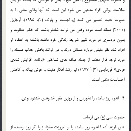
سلامت رواني افراد مذهبي مي شود اين است که آنها وقايع منفي را به
صورت مثبت تفسير مي کنند (پاراجمنت و پارک (2)، 1995). آرجايل
(2001) معتقد است مردم وقتي مي توانند شادتر باشند که افکار متفاوت و
بدون دردسري در مورد تغيير شرايط زندگي خود داشته باشند؛ به اعتقاد او
افراد شاد نظر مثبتي درباره مسائل دارند و مي توانند بخش جذاب مسئله را
مورد توجه قرار دهند. از جمله مولفه هاي شناختي «برنامه افزايش شادي
فردي» فوردايس (3) ( 1977) نيز رشد افکار مثبت و خوش بينانه و کاهش
احساسات منفي است.
4- اندوه روز نيامده را نخوردن و از روزي مقرر خداوندي خشنود بودن:
حضرت علي (ع) مي فرمايد:
«اي فرزند آدم ! اندوه روز نيامده را بر امروزت ميفزا، زيرا اگر روز نرسيده از