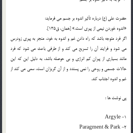
حضرت علي (ع) درباره تأثير اندوه بر جسم مي فرمايد:
«اندوه خوردن نيمي از پيري است.» [همان، ق135].
اگر فرد متوجه باشد که راه دادن غم و اندوه به خود، منجر به پيري زودرس
مي شود و فرايند آن را تسريع مي کند و از طرفي باعث مي شود که فرد
مانند بسياري از پيران کم انرژي و بي حوصله باشد، به دليل اين که اين
حالات جسمي و روحي را نمي پسندد و از آن گريزان است، سعي مي کند از
غم و اندوه اجتناب کند.
پي نوشت ها :
1- Argyle
2- Paragment & Park