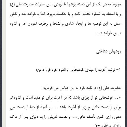
مربوط به هر يك از اين دسته روشها با آوردن عين عبارات حضرت علي (ع)
و با استناد به شماره خطبه، نامه و يا حکمت مربوط اشاره خواهد شد و نقش
عمل به اين توصيه ها و ايجاد شادي و نشاط و برطرف نمودن غم و اندوه
تبيين خواهد شد.
روشهاي شناختي
1- توشه آخرت را مبناي خوشحالي و اندوه خود قرار دادن:
حضرت علي (ع) در نامه خود به ابن عباس مي فرمايد:
«…خوشحالي تو از چيزي باشد که در آخرت براي تو مفيد است و اندوه تو
براي از دست دادن چيزي از آخرت باشد…. بر آنچه از دنيا از دست مي
دهي زاري کنان تأسف مخور…. و همت خويش را به دنياي پس از مرگ
واگذار.» (نامه 22)