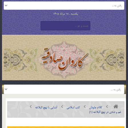
یکشنبه , 18 مرداد 1405
کلام جاودان
کتب اسلامی
آشنایی با نهج البلاغه
غم و شادي در نهج البلاغه (1)