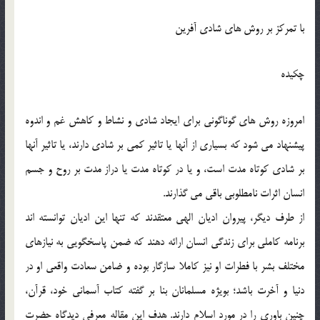
با تمرکز بر روش هاي شادي آفرين
چکيده
امروزه روش هاي گوناگوني براي ايجاد شادي و نشاط و کاهش غم و اندوه
پيشنهاد مي شود که بسياري از آنها يا تاثير کمي بر شادي دارند، يا تاثير آنها
بر شادي کوتاه مدت است، و يا در کوتاه مدت يا دراز مدت بر روح و جسم
انسان اثرات نامطلوبي باقي مي گذارند.
از طرف ديگر، پيروان اديان الهي معتقدند که تنها اين اديان توانسته اند
برنامه کاملي براي زندگي انسان ارائه دهند که ضمن پاسخگويي به نيازهاي
مختلف بشر با فطرات او نيز کاملا سازگار بوده و ضامن سعادت واقعي او در
دنيا و آخرت باشد؛ بويژه مسلمانان بنا بر گفته کتاب آسماني خود، قرآن،
چنين باوري را در مورد اسلام دارند. هدف اين مقاله معرفي ديدگاه حضرت