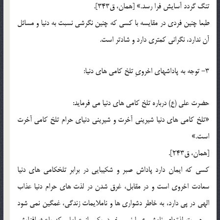
تنگ گردد آسايش فرا رسد.» [همان، ق343].
طبعا چنين فردي در مقايسه با کسي که چنين نگرشي نسبت به دنيا و مسائل
آن ندارد، نگراني کمتري دارد و شادتر است.
3- توجه به پاداشهاي اخرويِ تلخ کامي هاي دنيا:
حضرت علي (ع) درباره تلخ کامي هاي دنيا مي فرمايد:
«تلخ کامي هاي دنيا شيريني آخرت و شيريني دنياي حرام تلخ کامي آخرت
است.»
[همان، ق243].
کسي که ايمان دارد پاداش صبر و شکيبايي در برابر تلخکامي هاي دنيا
سعادت اخروي است و در مقابل، غرق شدن در لذت هاي حرام دنيا عذاب
الهي در پي دارد، به خاطر دشواري ها و ناملايمات زندگي، غمگين نمي شود
و حسرت لذتهاي نامشروع را نمي خورد. يکي از عواملي که باعث افزايش