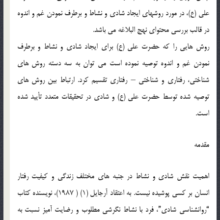
علي (ع)، در مورد روشهاي ايجاد شادي و نشاط و برطرف نمودن غم و اندوه
در قالب بررسي محتواي نهج البلاغه مي باشد.
روش هايي را که حضرت علي (ع) براي ايجاد شادي و نشاط و برطرف
نمودن غم و اندوه توصيه نموده است مي توان به سه دسته روش هاي
شناختي، رفتاري و شناختي – رفتاري تقسيم کرد. ارتباط بين روش هاي
توصيه شده توسط حضرت علي (ع) و شادي در تحقيقات متعدد تأييد شده
است.
مقدمه
اهميت نقش شادي و نشاط در جنبه هاي مختلف زندگي و کيفيت رفتار
انسان بر کسي پوشيده نيست. به اعتقاد آرجايل (1) ( 1987)، نويسنده کتاب
“روانشناسي شادي”، فرد با نشاط نگرشي مطلوب و رضايت آميز نسبت به