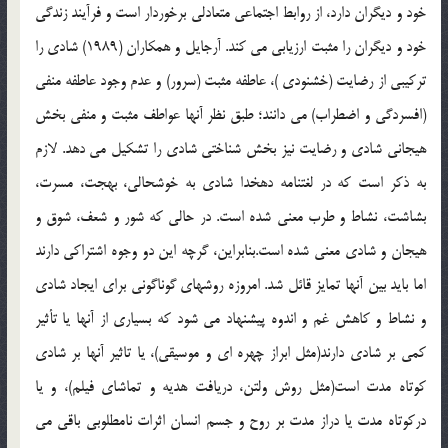
خود و ديگران دارد، از روابط اجتماعي متعادلي برخوردار است و فرآيند زندگي
خود و ديگران را مثبت ارزيابي مي کند. آرجايل و همکاران (1989) شادي را
ترکيبي از رضايت (خشنودي )، عاطفه مثبت (سرور) و عدم وجود عاطفه منفي
(افسردگي و اضطراب) مي دانند؛ طبق نظر آنها عواطف مثبت و منفي بخش
هيجاني شادي و رضايت نيز بخش شناختي شادي را تشکيل مي دهد. لازم
به ذکر است که در لغتنامه دهخدا شادي به خوشحالي، بهجت، مسرت،
بشاشت، نشاط و طرب معني شده است. در حالي که شور و شعف، شوق و
هيجان و شادي معني شده است.بنابراين، گرچه اين دو وجوه اشتراکي دارند
اما بايد بين آنها تمايز قائل شد. امروزه روشهاي گوناگوني براي ايجاد شادي
و نشاط و کاهش غم و اندوه پيشنهاد مي شود که بسياري از آنها يا تأثير
کمي بر شادي دارند(مثل ابراز چهره اي و موسيقي)، يا تاثير آنها بر شادي
کوتاه مدت است(مثل روش ولتن، دريافت هديه و تماشاي فيلم)، و يا
درکوتاه مدت يا دراز مدت بر روح و جسم انسان اثرات نامطلوبي باقي مي