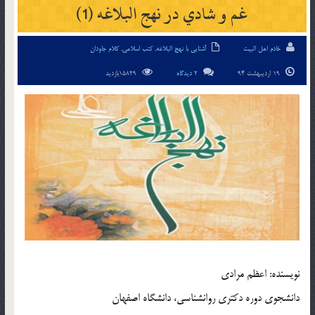
غم و شادي در نهج البلاغه (1)
خادم اهل البیت
آشنایی با نهج البلاغه
,
کتب اسلامی
,
کلام جاودان
19 اردیبهشت 94
2 دیدگاه
15829بازدید
نويسنده: اعظم مرادي
دانشجوي دوره دکتري روانشناسي، دانشگاه اصفهان