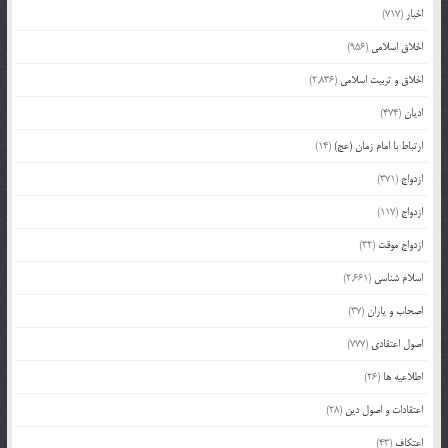
اخبار
(717)
اخلاق اسلامی
(956)
اخلاق و تربیت اسلامی
(2,836)
ادیان
(474)
ارتباط با امام زمان (عج)
(14)
ازدواج
(371)
ازدواج
(117)
ازدواج موقت
(32)
اسلام شناسی
(2,661)
اصحاب و یاران
(37)
اصول اعتقادی
(777)
اطلاعیه ها
(26)
اعتقادات و اصول دین
(28)
اعتکاف
(43)