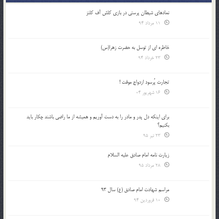
نمادهای شیطان پرستی در بازی کلش آف کلنز
11 مرداد 94
خاطره ای از توسل به حضرت زهرا(س)
23 خرداد 94
تجارت پُرسود ازدواج موقت !
16 شهریور 04
براي اينكه دل پدر و مادر را به دست آوريم و هميشه از ما راضي باشند چكار بايد
بكنيم؟
23 تیر 95
زیارت نامه امام صادق علیه السلام
28 مرداد 95
مراسم شهادت امام صادق (ع) سال 93
10 فروردین 94