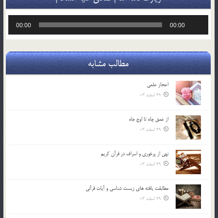
پخش‌کننده
00:00
00:00
صوت
مطالب مشابه
اعجاز علمی
29 اسفند 03
از عمق چاه تا اوج جاه
29 اسفند 03
نهي از پرخوري و اسراف در قرآن کريم
29 اسفند 03
مطابقت یافته های زیست شناسی و آیات قرآنی
29 اسفند 03