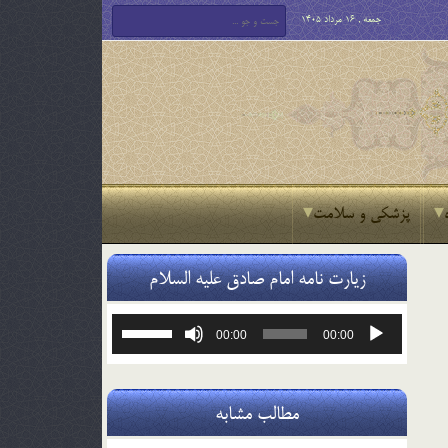
جمعه , 16 مرداد 1405
پزشکی و سلامت
زیارت نامه امام صادق علیه السلام
پخش‌کننده
برای
00:00
00:00
صوت
افزایش
یا
کاهش
صدا
مطالب مشابه
از
کلیدهای