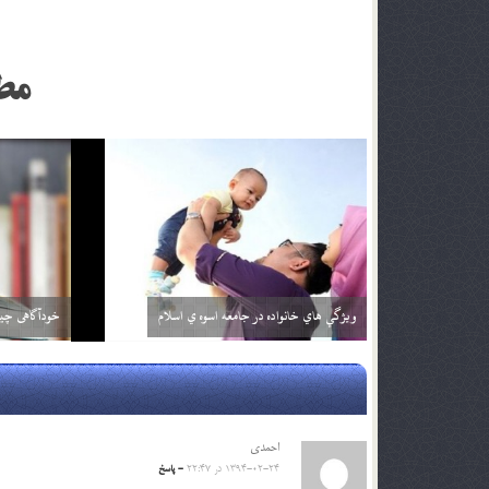
مط
قرباني بي گناه
بلوغ در دختر
29 اسفند 03
29 اسفند 03
احمدی
1394-02-24 در 22:47
- پاسخ