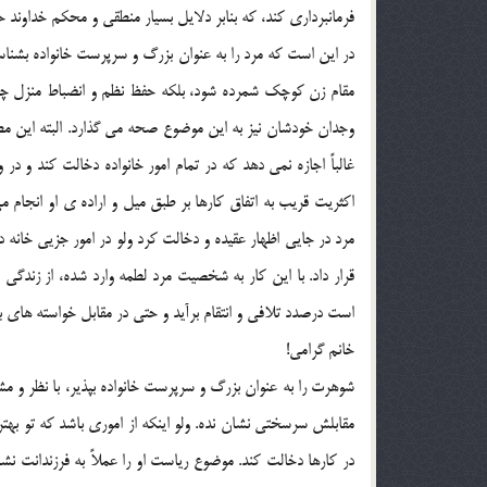
فرمانبرداري کند، که بنابر دلايل بسيار منطقي و محکم خداوند
در اين است که مرد را به عنوان بزرگ و سرپرست خانواده بشناس
مقام زن کوچک شمرده شود، بلکه حفظ نظم و انضباط منزل چنين
وجدان خودشان نيز به اين موضوع صحه مي گذارد. البته اين مط
غالباً اجازه نمي دهد که در تمام امور خانواده دخالت کند و 
اکثريت قريب به اتفاق کارها بر طبق ميل و اراده ي او انجام
مرد در جايي اظهار عقيده و دخالت کرد ولو در امور جزيي خانه د
قرار داد. با اين کار به شخصيت مرد لطمه وارد شده، از زن
است درصدد تلافي و انتقام برآيد و حتي در مقابل خواسته ها
خانم گرامي!
شوهرت را به عنوان بزرگ و سرپرست خانواده بپذير، با نظر و م
مقابلش سرسختي نشان نده. ولو اينکه از اموري باشد که تو بهتر
در کارها دخالت کند. موضوع رياست او را عملاً به فرزندانت نشان