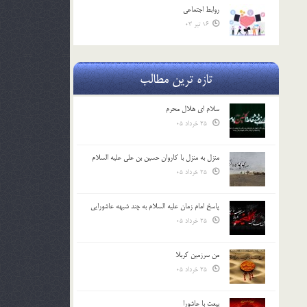
روابط اجتماعي
16 تیر 03
تازه ترین مطالب
سلام ای هلال محرم
25 خرداد 05
منزل به منزل با کاروان حسین بن علی علیه السلام
25 خرداد 05
پاسخ امام زمان علیه السلام به چند شبهه عاشورایی
25 خرداد 05
من سرزمین کربلا
25 خرداد 05
بیعت با عاشورا