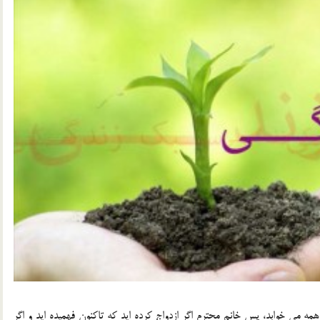
مه مي خوابد، پس خانم محترم اگر ازدواج کرده ايد که تاکنون فهميده ايد و اگر