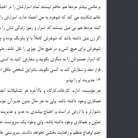
برعکس بيشتر مردها هم حاضر نيستند تمام اسرارشان را در اخ
خانم شکايت مي کند که شوهرم به من اعتماد ندارد. اسرارش ر
البته مردها هم بي ميل نيستند که اسرار و رموز زندگي شان را
اگر زن ميل داشته باشد که شوهرش کاملاً با او يکرنگ بوده و چيز
شوهرش براي هيچ کس و در هيچ حال چيزي را نقل نکند، حتي
که اسرار همسرتان را به ديگري بگوييد و سفارش کنيد به کسي نگ
قرار دهد و سفارش کند به کسي نگويند. بنابراين شخص عاقل اس
3- مديريت او را بپذير
هر مؤسسه، اداره، کارخانه،کارگاه و بالأخره هر تشکيلات اج
همکاري وجود داشته باشد. ولي به هر حال بدون مدير،آن مؤسس
دشوارتر و با ارزش تر است و احتياج بيشتري به مدير و مديريت
تعاون و همکاري وجود داشته باشد، ولي وجود يک سرپرست عاقل و
حتم اوضاع منظم و رضايت بخشي نخواهد داشت. سرپرستي خانه يا