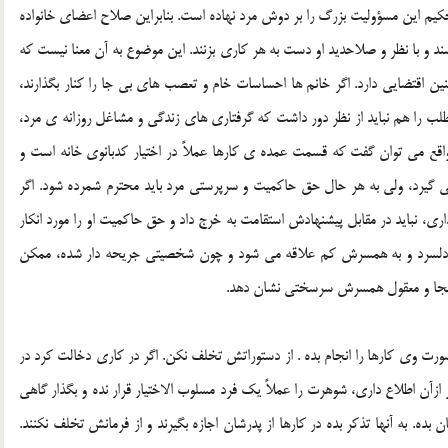
 حکيم اين مسؤوليت بزرگ را بر دوش مرد نهاده است. بنابراين صلاح اعضاي خانواده
ند و با نظر و صلاحديد او دست به هر کاري بزنند. اين موضوع به آن معنا نيست که
 اقتضايي دارد. اگر خانم ها احساسات خام و تعصب هاي بي جا را کنار بگذارند،
لب را هم نبايد از نظر دور داشت که گرفتاري هاي زندگي و مشاغل روزانه ي مرد،
در واقع مي توان گفت که قسمت عمده ي کارها عملاً در اختيار کدبانوي خانه است و
 مي گيرد، ولي به هر حال حق حاکميت و سرپرستي مرد بايد محترم شمرده شود. اگر
اري، نبايد در مقابل پيشنهادش استقامت به خرج داد و حق حاکميت او را مورد انکار
دگي دلسرد و به همسرش کم علاقه مي شود و چون شخصيتي جريحه دار شده، ممکن
ي بجا و معقول همسرش سرسختي نشان دهد.
شورت وي کارها را انجام بده . از دستوراتش تخلف نکن. اگر در کاري دخالت کرد در
 ازآن اطلاع داري، شوهرت را عملاً يک فرد مسلوب الاختيار قرار نده و بگذار گاهي
 بده. به آنها تذکر بده در کارها از پدرشان اجازه بگيرند و از فرمانش تخلف نکنند.