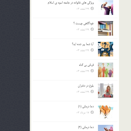
ويژگي هاي خانواده در جامعه اسوه ي اسلام
بالا
29 اسفند 03
و
پایین
استفاده
خودآگاهى چيست ؟
کنید.
29 اسفند 03
آیا شما پیر شده اید؟
29 اسفند 03
قرباني بي گناه
29 اسفند 03
بلوغ در دختران
29 اسفند 03
دعا درمانی (1)
17 مرداد 03
دعا درمانی (2)