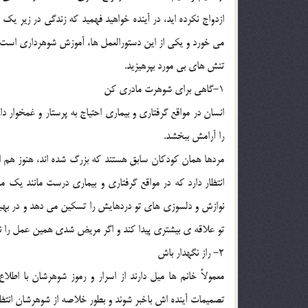
ازدواج نکرده ايد، در آينده خواهيد فهميد که زندگي در زير يک
مي خورد و يکي از اين دستورالعمل ها، آموزش شوهرداري است ب
تنش هاي بي مورد بپرهيزيد.
1-گاهي براي شوهرت مادري کن
انسان در مواقع گرفتاري و بيماري احتياج به پرستار و غمخوا
را آرامش ببخشد.
مردها همان کودکان سابق هستند که بزرگ شده اند، هنوز هم اح
انتظار دارد که در مواقع گرفتاري و بيماري درست مانند يک 
نوازش و دلسوزي هاي تو دردهايش را تسکين مي دهد و در بهب
تو علاقه ي بيشتري پيدا کند و اگر مريض شدي همين عمل را نس
2- راز نگهدار باش
معمولاً خانم ها ميل دارند از اسرار و رموز شوهرشان با اط
تصميمات آينده اش باخبر شوند و بطور خلاصه از شوهرشان انتظار د