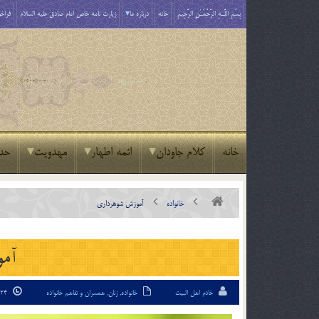
بِسْمِ اللَّـهِ الرَّحْمَـٰنِ الرَّحِيمِ
خانه
درباره ما
زیارت نامه خاص امام صادق علیه السلام
فراخو
خانه
کلام جاودان
ائمه اطهار
مهدویت
حد
خانواده
آموزش شوهرداري
آمو
خادم اهل البیت
خانواده
,
زنان
,
همسران و تفاهم خانواده
24 اردیبهشت 94