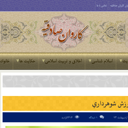
ان کاروان صادقیه
تماس با ما
یث
اسلام شناسی
اخلاق و تربیت اسلامی
حکایت ها
خانواده
زش شوهرداري
1 دیدگاه
2616بازدید