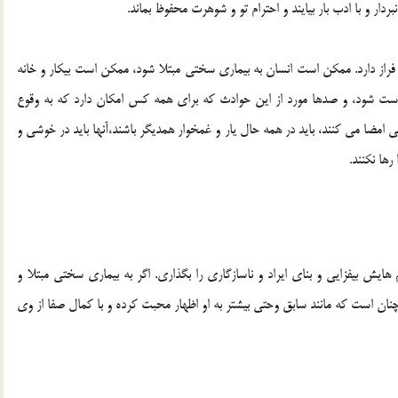
بردار و با ادب بار بيايند و احترام تو و شوهرت محفوظ بماند.
فراز دارد. ممکن است انسان به بيماري سختي مبتلا شود، ممکن است بيکار و خانه
ت شود، و صدها مورد از اين حوادث که براي همه کس امکان دارد که به وقوع
 امضا مي کنند، بايد در همه حال يار و غمخوار همديگر باشند،آنها بايد در خوشي و
ها نکنند.
يش بيفزايي و بناي ايراد و ناسازگاري را بگذاري. اگر به بيماري سختي مبتلا و
چنان است که مانند سابق وحتي بيشتر به او اظهار محبت کرده و با کمال صفا از وي