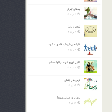
پندهاي گهربار
1 مرداد 03
لبخند درمانى!
1 مرداد 03
خانواده ي ناپايدار ، خانه ي عنکبوت
1 مرداد 03
الگوي توزيع قدرت درخانواده سالم
1 مرداد 03
درس هاي زندگي
16 تیر 03
محارم چه کساني هستند؟
16 تیر 03