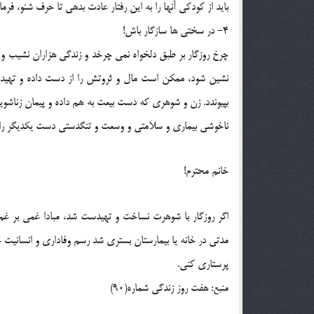
بايد از کودکي آنها را به اين رفتار عادت بدهي تا حرف شنو، فرمان
4- در سختي ها سازگار باش!
چرخ روزگار بر طبق دلخواه نمي چرخد و زندگي هزاران نشيب و 
نشين شود، ممکن است مال و ثروتش را از دست داده و تهيدس
بپيوندد. زن و شوهري که دست بيعت به هم داده و پيمان زناشويي
ناخوشي بيماري و سلامتي و وسعت و تنگدستي دست يکديگر را ر
خانم محترم!
اگر روزگار با شوهرت نساخت و تهيدست شد، مبادا غمي بر غم ها
مدتي در خانه يا بيمارستان بستري شد رسم وفاداري و انسانيت 
پرستاري کني.
منبع: هفت روز زندگي شماره(90)