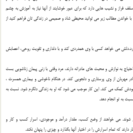
 سقف فراز و نشيب هايي دارد که براي عبور خوشايند از آنها نياز به آموزش به چشم
ا خواندن مطالب زير مي توانيد محيطي شاد و صميمي در زندگي تان فراهم کنيد از
ر دارد.دلش مي خواهد کسي با وي همدردي کند و با دلداري و تقويت روحي، اعصابش
تياج به نوازش و محبت هاي مادرانه دارند، مرد وقتي با زني پيمان زناشويي بست
مادر مهربان از وي پرستاري و دلجويي کند. در هنگام ناخوشي و بيماري همسرت ،
ودش کمک مي کند. اين کار موجب مي شود که او به زندگي دلگرم شود. نسبت به
بت به تو انجام دهد.
لاع شوند. مي خواهند از وضع کسب، مقدار درآمد و موجودي، اسرار کسب و کار و
ارند که تمام اسرارش را در اختيار آنها بگذارد و چيزي را پنهان نکند.