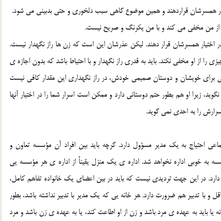
تيار همسرشان قراردهند و همين موضوع گاهي سبب دلخوري و حتي بدبيني مي شود.
ا از من مخفي مي کند و با من يکرنگ و صريح نيست.
 در اختيار همسرشان قرار دهند. ليکن عذرشان اين است که زن ها راز نگهدار نيست.
ي را از او مخفي نکند. بايد به قدري راز نگهدار و با احتياط باشد که بدون اجازه ي
 براي خويشان و دوستان صميمي خودش، در راز نگهداري اين مقدار کافي نيست
ويد، زيرا او هم بطور حتم دوستاني دارد و ممکن است اسرار شما را در اختيار آنها
رارش را به احدي نمي گويد.
تماعي احتياج به يک مدير مسؤول دارد. گرچه بايد بين افراد آن مؤسسه تعاون و
ه به خوبي اداره نخواهد شد. اداره ي يک منزل يقيناً از اداره ي هر مؤسسه يي
 دارد. در اين جهت ترديدي نيست که بايد در بين اعضاي يک خانواده تفاهم کامل،
 با تدبير هم ضرورت دارد. هر خانه يي که يک مدير با تدبير نداشته باشد، بطور
 بايد به عهده ي مرد باشد و زن از او اطاعت کند، يا به عهده ي زن باشد و مرد