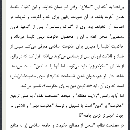
بی‌اعتنا به‌ آنکه‌ این‌ “اصلاح”، وقتی‌ امر همان‌ خداوند، و این‌ “دنیا”، مقدمة‌
همان‌ آخرت‌ باشد، در آن‌ صورت، رقیبی‌ برای‌ خداو آخرت، و شریک‌ در
اصالت‌ آن‌ نخواهد بود. وی‌ از “شرک‌ رنسانس”، پس‌ از “توحید قرون‌
وسطایی” سخن‌ گفته‌ و آن‌ را محصول‌ حکومت‌ دینی‌ کلیسا می‌داند و
حاکمیت‌ کلیسا را معیاری‌ برای‌ حکومت‌ اسلامی‌ معرفی‌ می‌کند. سپس‌ از
فساد و فلاکت‌ اروپای‌ پس‌ از رنسانس‌ می‌گوید بی‌آنکه‌ اقرار کند که‌ در واقع،
از بلایای‌ “سکولاریزم” دارد می‌گوید، اما آنها را به‌ “دین” نسبت‌ می‌دهد.
شاهد مثال‌ او هم، عنوان‌ شدن‌ «مصلحت‌ نظام» از سوی‌ حضرت‌امام(رض)
است‌ که‌ وی‌ آن‌ رابه‌ «فداکردن‌ دین‌ به‌ پای‌ حکومت»، تفسیر می‌کند.
اما آیا به‌ راستی‌ “ولایت‌ مطلقه” و ‌ ‌مبحث‌ “مصلحت‌ نظام”، به‌ معنی‌ ترجیح‌
“حکومت” بر “دین” است‌ یا تسهیل‌ و توسعة‌ “حکومت‌ دینی” و تلاشی‌ در
جهت‌ “دینی‌تر کردن‌ جامعه”؟!
در مصلحت‌ نظام، “سخن‌ از مصالح‌ حکومت‌ و جامعة‌ اسلامی‌ (و نه‌ منافع‌