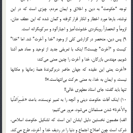
توجه‌ “حکومت” به‌ دین‌ و اخلاق‌ و ایمان‌ مردم، چیزی‌ است‌ که‌ در این‌
نوشته، بارها مورد اخطار و انکار قرار گرفته‌ و گمان‌ شده‌ که‌ این‌ عطف‌ عنان،
لزوماً‌ و انحصاراً‌ رویکردی‌ خشونت‌آمیز و اجبارآلود و سرکوبگرانه‌ است.
9) پس‌ دین، منحصر در گزارشی‌ کلی‌ از وجود “خدا و آخرت” شد. اما “خدا”
کیست‌ و “آخرت” چیست؟! اینک‌ با تعریفی‌ جدید از توحید و معاد هم‌ آشنا
شویم. مهندس‌ بازرگان، خدا و آخرت‌ را چنین‌ معنی‌ می‌کند:
«آخرت‌ یعنی‌ این‌ عقیده‌ که‌ جهان‌ حاضر دربرگیرندة‌ همة‌ زمانها و مکانها
نیست. و ایمان‌ به‌ خدا، به‌ معنی‌ حرکت‌ بی‌انتهاست.»!!
تنها باید گفت: جای‌ استاد مطهری‌ خالی!!
10) اینک‌ آفات‌ حکومت‌ دینی‌ و آنچه‌ را به‌ تعبیر نویسنده، باعث‌ «خَسِرَ‌الدُّنیا
والاَّخرة» شدن‌ مسلمانان‌ می‌شود، مرور می‌کنیم:
الف) مضمون‌ نخستین‌ دلیل‌ ایشان‌ این‌ است‌ که‌ تشکیل‌ حکومت‌ اسلامی،
شرک‌ است‌ چون‌ اصلاح‌ اجتماع‌ و دنیا را در ردیف‌ خدا و آخرت، طرح‌ می‌کند.