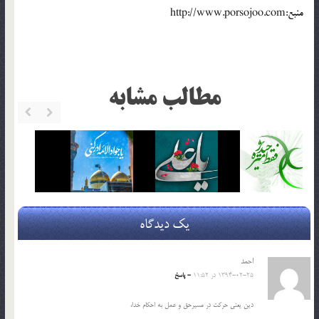
منبع:http://www.porsojoo.com
مطالب مشابه
یک دیدگاه
احمد
1394-02-25 در 11:52
- پاسخ
دین یعنی حرکت‌ در مسیرحق و عمل‌ به‌ احکام‌ خدا،