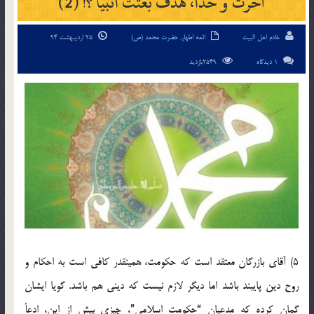
آخرت و خدا، هدف بعثت انبیا ؟! (2)
خادم اهل البیت
ائمه اطهار
,
حضرت محمد (ص)
25 اردیبهشت 94
1 دیدگاه
2549بازدید
5) آقای‌ بازرگان‌ معتقد است‌ که‌ حکومت، همینقدر کافی‌ است‌ به‌ احکام‌ و
روح‌ دین‌ پایبند باشد اما دیگر لازم‌ نیست‌ که‌ دینی‌ هم‌ باشد. گویا ایشان‌
گمان‌ کرده‌ که‌ مد‌عیان‌ “حکومت‌ اسلامی”، چیزی‌ بیش‌ از این، اد‌عأ