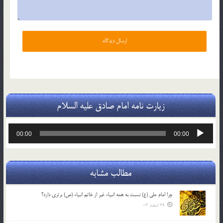
زیارت نامه امام صادق علیه السلام
پخش‌کننده
00:00
00:00
صوت
مطالب مشابه
چرا امام علی (ع) نسبت به همه انبیاء غیر از خاتم انبیاء (ص) برتری دارد؟
29 اسفند 03