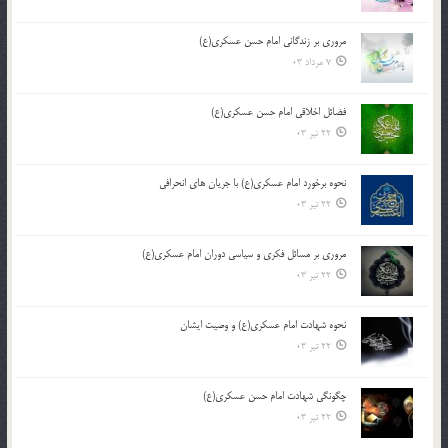
مروری بر زندگانی امام حسن عسکری(ع)
7 مرداد 03
فضائل اخلاقی امام حسن عسکری(ع)
22 تیر 03
نحوه برخورد امام عسکری(ع) با جریان های انحرافی
22 تیر 03
مروری بر مسائل فکری و سیاسی دوران امام عسکری(ع)
22 تیر 03
نحوه شهادت امام عسکری(ع) و وصیت ایشان
22 تیر 03
چگونگی شهادت امام حسن عسکری(ع)
22 تیر 03