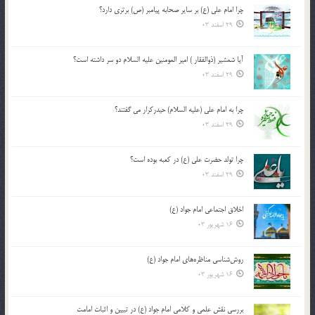
چرا امام علی (ع) بر سایر صحابه پیامبر (ص) برتری دارد؟
29 اسفند 03
آیا شمشیر (ذوالفقار ) امیر المومنین علیه السلام دو سر داشته است؟
29 اسفند 03
چرا به امام علی (علیه السلام) حیدرکرار می گفتند؟
29 اسفند 03
چرا تولد حضرت علی (ع) در کعبه بوده است؟
29 اسفند 03
اخلاق اجتماعی امام جواد (ع)
16 شهریور 03
روش‌شناسی مناظره‌های امام جواد (ع)
16 شهریور 03
بررسی نقش علمی و کلامی امام جواد (ع) در تبیین و اثبات امامت