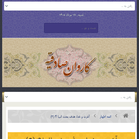
شنبه , 17 مرداد 1405
ائمه اطهار
آخرت و خدا، هدف بعثت انبیا ؟! (2)