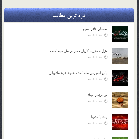
تازه ترین مطالب
سلام ای هلال محرم
25 خرداد 05
منزل به منزل با کاروان حسین بن علی علیه السلام
25 خرداد 05
پاسخ امام زمان علیه السلام به چند شبهه عاشورایی
25 خرداد 05
من سرزمین کربلا
25 خرداد 05
بیعت با عاشورا
25 خرداد 05
ویژه عید غدیر خم