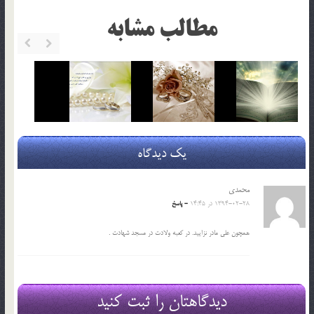
مطالب مشابه
یک دیدگاه
محمدی
1394-02-28 در 14:45
- پاسخ
همچون علی مادر نزایید. در کعبه ولادت در مسجد شهادت .
دیدگاهتان را ثبت کنید