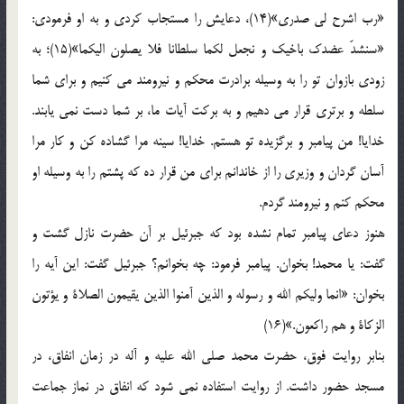
«رب اشرح لی صدری»(14)، دعایش را مستجاب کردی و به او فرمودی:
«سنشدّ عضدک باخیک و نجعل لکما سلطانا فلا یصلون الیکما»(15)؛ به
زودی بازوان تو را به وسیله برادرت محکم و نیرومند می کنیم و برای شما
سلطه و برتری قرار می دهیم و به برکت آیات ما، بر شما دست نمی یابند.
خدایا! من پیامبر و برگزیده تو هستم. خدایا! سینه مرا گشاده کن و کار مرا
آسان گردان و وزیری را از خاندانم برای من قرار ده که پشتم را به وسیله او
محکم کنم و نیرومند گردم.
هنوز دعای پیامبر تمام نشده بود که جبرئیل بر آن حضرت نازل گشت و
گفت: یا محمد! بخوان. پیامبر فرمود: چه بخوانم؟ جبرئیل گفت: این آیه را
بخوان: «انما ولیکم الله و رسوله و الذین آمنوا الذین یقیمون الصلاة و یؤتون
الزکاة و هم راکعون.»(16)
بنابر روایت فوق، حضرت محمد صلی الله علیه و آله در زمان انفاق، در
مسجد حضور داشت. از روایت استفاده نمی شود که انفاق در نماز جماعت