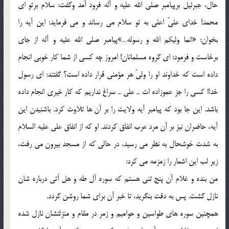
حال، جبرئیل برپیامبر صلی الله علیه و آله فرود آمد وگفت: سلام برتو ای
محمد! خدای علیّ اعلی به تو سلام می رساند و می فرماید: این آیه را
بخوان: «انما ولیکم الله و رسوله…»پیامبر صلی الله علیه و آله از جای
برخاست و فرمود: ای گروه مسلمانان! امروز چه کسی از شما کار خوبی انجام
داده است که خداوند او را ولیّ هر مؤمنی قرار داده است؟ گفتند: ای رسول
خدا! کسی را جز عموزاده ات ـ علی ـ سراغ نداریم که کار خیری انجام داده
باشد. این جا بود که پیامبر آیه ولایت را بر آن ها تلاوت کرد. باشنیدن این
آیه، حاضران نیز بر آن مرد عرب انفاق کردند. او که از انفاق علی علیه السلام
به شدت خوشحال به نظر می رسید، در حالی که از مسجد بیرون می رفت،
زیر لب این اشعار را زمزمه می کرد:
من بنده و غلام آن پنج تنی هستم که سوره آل طه و هل أتی درباره شان
نازل گشت. پس به دقت بنگرید، تا خبر آن برای شما روشن گردد.
همچنین سوره های طواسین و حوامیم و زمر در مقام و منزلتشان نازل شده