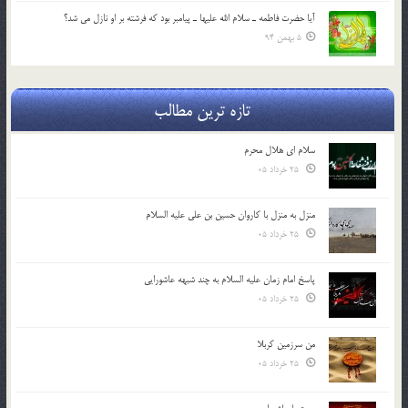
آيا حضرت فاطمه ـ سلام الله عليها ـ پيامبر بود كه فرشته بر او نازل مي شد؟
5 بهمن 94
تازه ترین مطالب
سلام ای هلال محرم
25 خرداد 05
منزل به منزل با کاروان حسین بن علی علیه السلام
25 خرداد 05
پاسخ امام زمان علیه السلام به چند شبهه عاشورایی
25 خرداد 05
من سرزمین کربلا
25 خرداد 05