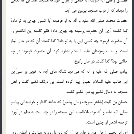
مصداق واقعی آیه شریفه، با جمعی از یاران خود به مسجد آمد. آن ها گدایی
را دیدند که از درب مسجد بیرون می آید.
حضرت محمد صلی الله علیه و آله به او فرمود: آیا کسی چیزی به تو داد؟
گدا گفت: آری. آن حضرت پرسید: چه چیزی داد؟ فقیر گفت: این انگشتر را.
آن حضرت فرمود: چه کسی این را به تو داد؟ گدا گفت: آن که در حال نماز
است. و به امیرمؤمنان علیه السلام اشاره کرد. آن حضرت فرمود: در چه
حالتی بود؟ گدا گفت: در حال رکوع.
پیامبر صلی الله علیه و آله که می دید نشانه های آیه، به خوبی بر علیّ بن
ابی طالب علیه السلام انطباق پیدا کرده است، بی درنگ تکبیر گفت و اهل
مسجد به دنبال تکبیر پیامبر، تکبیر گفتند.
حسان بن ثابت (شاعر معروف زمان پیامبر) که شاهد گفتار و خوشحالی پیامبر
صلی الله علیه و آله بود، بلافاصله این صحنه را در چند بیت به نظم در آورد.
ترجمه اشعار او چنین است:
ای ابا الحسن! جان من و جان هر آن که دیر یا زود به هدایت و ایمان روی