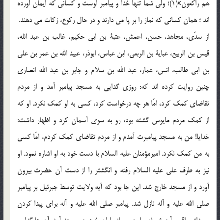
هم راکعون»(1)؛ ولیّ شما تنها خدا و پیامبر اوست و کسانی که ایمان آورده
اند ؛ همان کسانی که نماز را بر پا می دارند و در حال رکوع، زکات می دهند.
از سدّی، مجاهد، حسن، اعمش، عتبة بن ابی حکیم، غالب بن عبد الله،
قیس بن الربیع، عبایة بن الربعی، ابن عباس، ابوذر، عبید الله بن عمر بن علی
بن ابی طالب، انس، عمار، عبد الله بن سلام و جابر بن عبد الله انصاری
چنین روایت کرده اند که: روزی گدایی به مسجد پیامبر آمد و از مردم
تقاضای کمک کرد، امّا هر چه درخواست کرد، کسی به او کمک نکرد. او که
از کمک مردم مایوس گشته بود، رو به سوی آسمان کرد و اظهار داشت:
خدایا! من به مسجد پیامبرت آمدم و از مردم تقاضای کمک کردم، امّا کسی
به من کمک نکرد. امیرمؤمنان علیه السلام با دست خود به او اشاره نمود. او
نیز به طرف علی علیه السلام رفته و انگشتر را از دست آن حضرت بیرون
آورد و از مسجد خارج شد. این جا بود که آیه ولایت توسط جبرئیل بر پیامبر
صلی الله علیه و آله نازل شد. پیامبر صلی الله علیه و آله برای پیدا کردن