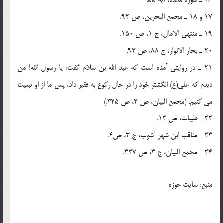
16 ـ سوره مائده، آیه 55.
17 و 18 ـ مجمع البحرین، ص 92.
19 ـ منتهی الامال، ج 1، ص 150.
20 ـ بحار الانوار، ج 88، ص 93.
21 ـ در روایتی آمده است که عبد الله بن سلام گفت: یا رسول الله! من
دیدم که علی(ع) انگشتر خود را در حال رکوع به فقیر داد، پس ما از او تبعیت
می کنیم. (مجمع البیان، ص 3، ص 325.)
22 ـ طیبات، ص 12.
23 ـ مناقب ابن شهر آشوب، ج 3، ص4.
24 ـ مجمع البیان، ج 3، ص 327.
منبع: سایت حوزه