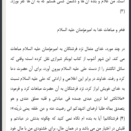
است. من غلام و بنده آن ها و دشمن کسی هستم که به آن ها کفر بورزد.
(3)
فخر و مباهات خدا به امیرمؤمنان علیه السلام
در چند مورد، خدای متعال نزد فرشتگان به امیرمؤمنان علیه السلام مباهات
می کند. ابن شهر آشوب از کتاب ابوبکر شیرازی نقل کرده است: وقتی که
سائل انگشتر را از دست علی علیه السلام بیرون آورد، برای آن حضرت دعا
کرد و رفت. خداوند در برابر این اخلاص و ارادتی که علی علیه السلام نسبت
به خدای خویش ابراز کرد، نزد فرشتگان به آن حضرت مباهات کرد و فرمود:
«ملائکتی اما ترون عبدی جسده فی عبادتی و قلبه معلق عندی و هو
یتصدق بماله طلبا لرضای اشهدکم انی رضیت عنه و عن خلفه یعنی ذریّته»؛
(4) فرشتگانم! آیا به بنده ام نگاه نمی کنید که چگونه بدنش در عبادتم و
قلبش در اختیار من می باشد و در همان حال، برای خشنودی من با مال خود