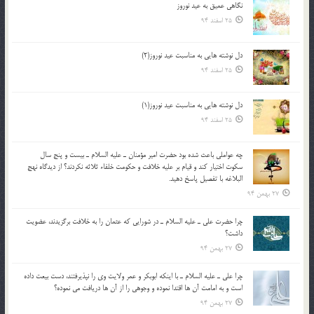
نگاهى عميق به عيد نوروز
25 اسفند 94
دل نوشته هایی به مناسبت عید نوروز(2)
25 اسفند 94
دل نوشته هایی به مناسبت عید نوروز(1)
25 اسفند 94
چه عواملي باعث شده بود حضرت امير مؤمنان ـ عليه السلام ـ بيست و پنج سال
سکوت اختيار کند و قيام بر عليه خلافت و حکومت خلفاء ثلاثه نکردند؟ از ديدگاه نهج
البلاغه با تفصيل پاسخ دهيد.
27 بهمن 94
چرا حضرت علي ـ عليه السلام ـ در شورايي كه عثمان را به خلافت برگزيدند، عضويت
داشت؟
27 بهمن 94
چرا علي ـ عليه السلام ـ با اينكه ابوبكر و عمر ولايت وي را نپذيرفتند، دست بيعت داده
است و به امامت آن ها اقتدا نموده و وجوهي را از آن ها دريافت مي نموده؟
27 بهمن 94