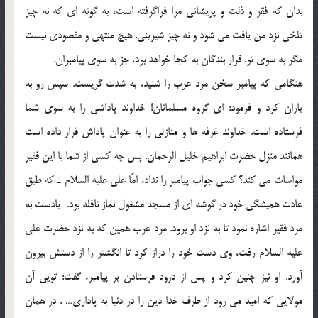
بدان که فقر و ذلت و پریشانی مرا فراگرفته است، به گونه ای که نه چیز
تلخی نزد من یافت می شود و نه چیز شیرینی. هیچ منتهی و مقصودی نیست
مگر به سوی تو. قرار بندگان به کجا خواهد بود، جز به سوی پیامبران.
هنگامی که پیامبر سخن مرد عرب را شنید، به شدت گریست. سپس رو به
یاران کرد و فرمود: ای گروه مسلمانان! خداوند پاداشی را به سوی شما
فرستاده است. خداوند غرفه ها و منازلی را به عنوان پاداش قرار داده است
همانند منزل حضرت ابراهیم خلیل الرحمان. پس چه کسی از شما با این فقیر
مواسات می کند؟ کسی جواب پیامبر را نداد، امّا علی علیه السلام ـ که طبق
عادت همیشگی خود در گوشه ای از مسجد مشغول نماز نافله بود.ـ بادست به
مرد فقیر اشاره نمود تا به نزد او برود. مرد عرب همین که به نزد حضرت علی
علیه السلام رفت، وی دست خود را دراز کرد تا انگشتر را از دستش بیرون
آورد. او نیز چنین کرد و پس از درود فرستادن بر پیامبر، گفت: تویی آن
مولایی که امید می رود از طرف خدا دین را در دنیا به پاداری… . در همان