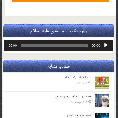
زیارت نامه امام صادق علیه السلام
پخش‌کننده
00:00
00:00
صوت
مطالب مشابه
ویژه نامه ماه مبارک رمضان
9 اسفند 03
حضرت آیت الله العظمی نوری همدانی
18 اردیبهشت 98
حضرت مریم علیه السلام