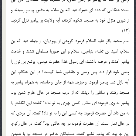
است: هنگامی که عده ای همراه عبد الله بن سلام به حضور پیامبر رسیدند و
از دوری منزل خود به مسجد شکوه کردند، آیه ولایت بر پیامبر نازل گردید.
(12)
امام محمد باقر علیه السلام فرمود: گروهی از یهودیان، از جمله عبد الله بن
سلام، اسید بن ثعلبه، بنیامین، سلام و ابن صوریا مسلمان شدند و خدمت
پیامبر آمدند و عرضه داشتند: ای رسول خدا! حضرت موسی، یوشع بن نون را
وصی خود قرار داد. پس وصی و جانشین شما کیست؟ در این هنگام، این
آیه نازل شد. پیامبر فرمود: برخیزید. همه از جای برخاسته، به همراه پیامبر به
مسجد رفتند و سائلی را دیدند که از درب مسجد در حال خارج شدن بود.
پیامبر به وی فرمود: ای سائل! کسی چیزی به تو نداد؟ گفت: این انگشتر را
به من داد. آن حضرت فرمود: چه کسی این را به تو داد؟ گفت: آن مردی که
در حال نماز است. آن حضرت فرمود: در چه حالتی بود؟ گفت: در حال رکوع.
این جا بود که پیامبر تکبیر گفت. مسلمانان حاضر در مسجد نیز با شنیدن