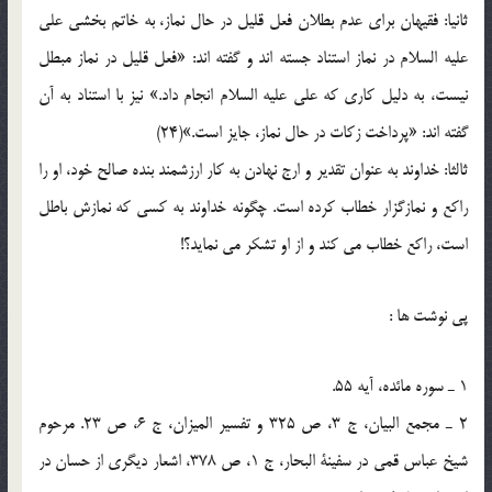
ثانیا: فقیهان برای عدم بطلان فعل قلیل در حال نماز، به خاتم بخشی علی
علیه السلام در نماز استناد جسته اند و گفته اند: «فعل قلیل در نماز مبطل
نیست، به دلیل کاری که علی علیه السلام انجام داد.» نیز با استناد به آن
گفته اند: «پرداخت زکات در حال نماز، جایز است.»(24)
ثالثا: خداوند به عنوان تقدیر و ارج نهادن به کار ارزشمند بنده صالح خود، او را
راکع و نمازگزار خطاب کرده است. چگونه خداوند به کسی که نمازش باطل
است، راکع خطاب می کند و از او تشکر می نماید؟!
پی نوشت ها :
1 ـ سوره مائده، آیه 55.
2 ـ مجمع البیان، ج 3، ص 325 و تفسیر المیزان، ج 6، ص 23. مرحوم
شیخ عباس قمی در سفینة البحار، ج 1، ص 378، اشعار دیگری از حسان در