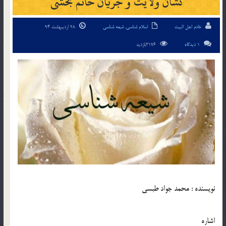
نشان ولایت و جریان خاتم بخشی
خادم اهل البیت
اسلام شناسی
,
شیعه شناسی
28 اردیبهشت 94
1 دیدگاه
3176بازدید
نویسنده : محمد جواد طبسی
اشاره