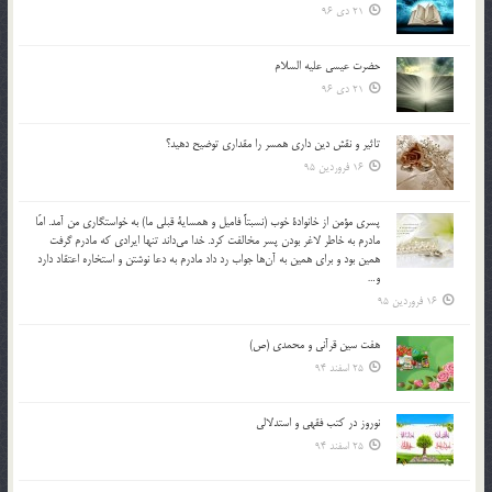
21 دی 96
حضرت عیسی علیه السلام
21 دی 96
تاثير و نقش دين داري همسر را مقداري توضيح دهيد؟
16 فروردین 95
پسري مؤمن از خانوادة خوب (نسبتاً فاميل و همساية قبلي ما) به خواستگاري من آمد. امّا
مادرم به خاطر لاغر بودن پسر مخالفت كرد. خدا مي‌داند تنها ايرادي كه مادرم گرفت
همين بود و براي همين به آن‌ها جواب رد داد مادرم به دعا نوشتن و استخاره اعتقاد دارد
و…
16 فروردین 95
هفت سین قرآنی و محمدی (ص)
25 اسفند 94
نوروز در كتب فقهى و استدلالى‏
25 اسفند 94