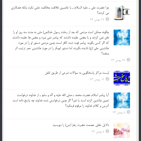
چرا حضرت علي ـ عليه السلام ـ با غاصبين خلافت مخالفت علني نکرد، بلكه همكاري
مي کردند؟
27 بهمن 94
چگونه ممكن است مردمي كه بعد از رحلت رسول خدا(ص) حتی به مدت سه روز او را
دفن نمي كردند و یا بعضي عقيده داشتند كه پيامبر نمي ميرد و بعضي ها عقيده داشتند
كه اگر كسي بگويد: پيامبر فوت شده كافر است، چنین مردمی دستور او را در مورد
جانشيني علي (ع) ناديده بگيرند، اما دستور ابوبكر را در مورد جانشيني عمر ترتیب اثر
بدهند؟
27 بهمن 94
لیست مراکز پاسخگویی به سوالات شرعی از طریق تلفن
19 بهمن 94
آيا پيامبر اسلام حضرت محمد ـ صلي الله عليه و آله و سلم ـ از خداوند درخواست
تعيين جانشين کرده است يا خير؟ اگر چنين درخواستي شده خداوند چه پاسخ داده است
آدرس و کلام خداوند را مرقوم فرمائيد؟
5 بهمن 94
دلايل عقلي عصمت حضرت زهرا (س) را بنويسيد.
5 بهمن 94