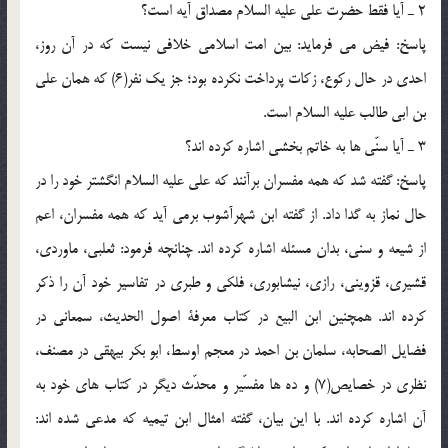
2 ـ آیا فقط حضرت علی علیه السلام مصداق آیه است؟
پاسخ: فیض می فرماید: بین امت اسلامی خلافی نیست که در آن روز،
احدی در حال رکوع، زکات پرداخت نکرده بود؛ جز یک نفر(6) که همان علی
بن ابی طالب علیه السلام است.
3 ـ آیا سنّی ها به خاتم بخشی اشاره کرده اند؟
پاسخ: گفته شد که همه مفسران برآنند که علی علیه السلام انگشتر خود را در
حال نماز به گدا داد. از گفته ابن شهرآشوب برمی آید که همه مفسران، اعم
از شیعه و سنی، بدان مسئله اشاره کرده اند. چنانچه فرمود: ثعلبی، ماوردی،
قشیری، قزوینی، رازی، نیشابوری، فلکی و طبری در تفاسیر خود آن را ذکر
کرده اند. همچنین ابن البیع در کتاب معرفة اصول الحدیث، سمعانی در
فضایل الصحابه، سلمان بن احمد در معجم اوسط، ابو بکر بیهقی در مصنف،
نظری در خصایص(7) و ده ها مفسّیر و محدّث دیگر در کتاب های خود به
آن اشاره کرده اند. با این بیان، گفته امثال ابن تیمیه که مدعی شده اند: