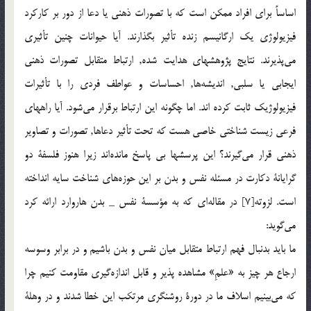
اساساً برای افراد ممکن است که با تصورات ذهنی يا دعا از دور بر کارکرد
فيزيولوژی يک ارگانيسم زنده تأثير بگذارند. آيا حيوانات چنين تأثيری
مي‌پذيرند. نتايج پژوهشهای هدايت شده, ارتباط متقابل تصورات ذهنی
ايجابی يا سلبی, انديشه‌ها, احساسات و عواطف فردی را با تأثيرات
فيزيولوژيک ثابت کرده اند. اما چگونه اين ارتباط برقرار مي‌شود. آيا راههای
فرعی زيست شناختی خاصی هست که تحت تأثير دعاها, تصورات و تصاوير
ذهنی قرار مي‌گيرند؟ اين پرسشها بی پاسخ مانده‌اند زيرا هنوز فلسفة دو
گرايانة دکارت در مسئله نفس و بدن بر اين حوزه‌های شناخت سايه انداخته
است. لزوته[7] در مقاله‌اي که به مؤسسة نفس _ بدن هاروارد ارائه کرد
مي‌گويد:
ما بايد بدنبال فهم ارتباط متقابل ميان نفس و بدن باشيم و در برابر وسوسه
ارجاع هر چيز به «علمِ» مشاهده پذير و قابل اندازه‌گيری مقاومت کنيم چرا
که مي‌بينيم اسلاف ما در دورة روشنگری مرتکب اين خطا شدند و در وهلة