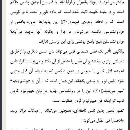
بيشتر مي‌شود. در مورد پيامبران و اولياءالله [يا قديسان] چنين وضعی حاکم
است و در مابعدالطبيعه ثابت شده است که ماده تابع و تحت تأثير نفوسی
است که از لحاظ وجودی قويند.([30]) اين پديدارها امروزه بخشی از
فراروانشناسی دانسته مي‌شوند, اما چرا و چگونه آنها بوجود مي‌آيند؟
فراروانشناسان هيچ پاسخ روشنی برای اين پرسش ندارند.
وانگهی تأثير يک نفس شيطانی قوی مي‌تواند بدن انسان ديگری را از طريق
تخيلش برتری ببخشد و آن نفس را منفعل از آن بکند و مي‌تواند با قرار دادن
انديشه قتل کسی يا حيوانی در ذهن شخص که به انجام آن فعل منتهی
شود, نفس او را به تباهی بکشاند. اين همان است که از آن به «چشم زخم»
تعبير مي‌شود.([31]) اين را در روانشناسی جديد مي‌توان هيپنوتيزم کردن
ناميد گو اينکه فن هيپنوتيزم کردن متفاوت است.
تصور ذهنی چنين نفس ناطقه‌ای, همچنين مي‌تواند از حيوانات فراتر برود.
ملاصدرا فی المثل مي‌گويد: