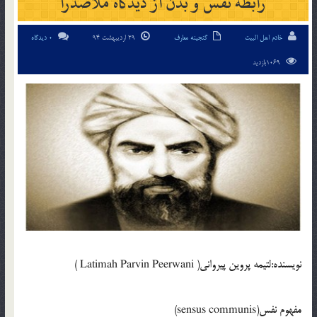
رابطه نفس و بدن از ديدگاه ملاصدرا
خادم اهل البیت
گنجینه معارف
29 اردیبهشت 94
0 دیدگاه
1069بازدید
نويسنده:لتيمه پروين پيروانی( Latimah Parvin Peerwani )
مفهوم نفس(sensus communis)