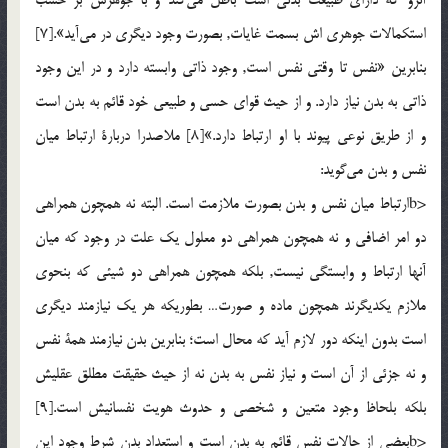
استکمالات جوهری اش بسمت غايات, بصورت وجود ديگری در مي‌آيد».[7]
بنابرين «نفس تا وقتی نفس است, وجود ذاتی وابسته دارد و در اين وجود
ذاتی به بدن نياز دارد. و از حيث قوای حسی و طبيعی خود قائم به بدن است
و از طريق نوعی پيوند با او ارتباط دارد.»[8] ملاصدرا دربارة ارتباط ميان
نفس و بدن مي‌گويد:
<bارتباط ميان نفس و بدن بصورت ملازمت است. البته نه همچون همراهی
دو امر اضافی و نه همچون همراهی دو معلول يک علت در وجود که ميان
آنها ارتباط و وابستگی نيست, بلکه همچون همراهی دو شيئی که بنحوی
ملازم يکديگرند همچون ماده و صورت… بطوريکه هر يک نيازمند ديگری
است بدون اينکه دور لازم آيد که محال است؛ بنابرين بدن نيازمند همة نفس
و نه جزئی از آن است و نياز نفس به بدن نه از حيث حقيقت مطلق عقليش
بلکه بلحاظ وجود متعين و شخصی و حدوث هويت نفسانيش است.[9]
<bبعضی از حالات نفس قائم به بدن است و استعداد بدن شرط وجود اين