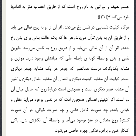
جسم لطيف و نورانيی به نام روح است که از طريق اعصاب مغز به اندامها
نفوذ مي‌کند.»([21])
هرگاه کيفيت نفسانيی در نفس رخ مي‌دهد, اثر آن از او به روح تعالی مي يابد
و از طريق آن به بدن تنزّل مي‌يابد, هر جا که يک حالت بدنی برای بدن رخ
بدهد, اثر آن از آن تعالی مي‌يابد و از طريق روح به نفس مي‌رسد بنابرين
نفس و بدن بواسطة گونه‌اي رابطه علّی که ميانشان وجود دارد, موازی و
مشابه يکديگرند. درست همانطور که جوهر هر يک مشابه جوهر ديگری
است, کيفيت آن مشابه کيفيت ديگری, انفعال آن مشابه انفعال ديگری, تغيير
آن مشابه تغيير ديگری است و همچنين است دربارة روح که حايل ميان آن
دو است. اگر کيفيتی نفسانی همچون لذت که در نفس بوجود مي‌آيد عقلی و
خيالی باشد, چه صورت کامل عقلی و چه صورت خيالی, در آن صورت
گسترة روح متعادل در مغز بوجود مي‌آيد و بواسطة آن انگيزش بدن, پاکی
آشکار خون و برافروختگی چهره حاصل مي‌شود.