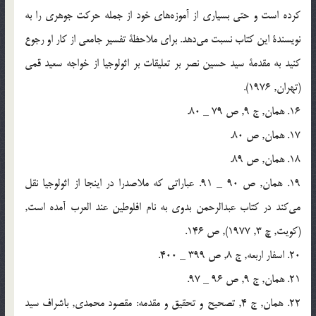
کرده است و حتی بسياری از آموزه‌های خود از جمله حرکت جوهری را به
نويسندة اين کتاب نسبت مي‌دهد. برای ملاحظة تفسير جامعی از کار او رجوع
کنيد به مقدمة سيد حسين نصر بر تعليقات بر اثولوجيا از خواجه سعيد قمی
(تهران, 1976).
16. همان, ج 9, ص 79 _ 80.
17. همان, ص 80.
18. همان, ص 89.
19. همان, ص 90 _ 91. عباراتی که ملاصدرا در اينجا از اثولوجيا نقل
مي‌کند در کتاب عبدالرحمن بدوی به نام افلوطين عند العرب آمده است,
(کويت, چ 3, 1977), ص 146.
20. اسفار اربعه, ج 8, ص 399 _ 400.
21. همان, ج 9, ص 96 _ 97.
22. همان, ج 4, تصحيح و تحقيق و مقدمه: مقصود محمدی, باشراف سيد