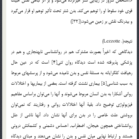
<bشخص شرور در زيبايی شتر حيرتزده مي‌شود و بر اثر تباهی نفس خبيث
قوی خود سقوط او را توهم مي‌کند. بدن شتر تحت تأثير توهم او قرار مي‌گيرد
و بيدرنگ نقش بر زمين مي‌شود.([32])
نتيجه(. Lezzotte)
ديدگاهی که اخيراً بصورت مشترک هم در روانشناسی نابهنجاری و هم در
پزشکی پذيرفته شده است ديدگاه روان تنی[4] است که در عين حال
رهيافت کلگرايانه به مسئلة نفس و بدن ناميده مي‌شود و از پرسشهای مربوط
به سبب شناسی[5] بيماری نشئت گرفته است. بعضی از بيماريها و اختلالات
روانی آشکارا به بدن انسان مربوط مي‌شوند و آنها را مي‌توان براساس مفاهيم
فيزيولوژی توضيح داد. بقية آنها اختلالات روانی و رفتاريند که نمي‌توان
بروشنی علت خاصی را در بدن برای آنها نشان داد. آنها ناشی از علل
روانشناختی همچون هيجان, اضطراب, احساس دشمنی و کشمکش درونی
هستند و ارتباط نهايی ميان نفس و بدن را نشان مي‌دهند و مبنای ديدگاه