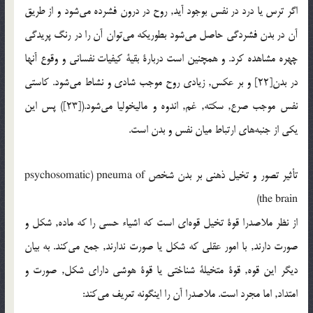
اگر ترس يا درد در نفس بوجود آيد, روح در درون فشرده مي‌شود و از طريق
آن در بدن فشردگی حاصل مي‌شود بطوريکه مي‌توان آن را در رنگ پريدگی
چهره مشاهده کرد. و همچنين است دربارة بقية کيفيات نفسانی و وقوع آنها
در بدن[22] و بر عکس, زيادی روح موجب شادی و نشاط مي‌شود. کاستی
نفس موجب صرع, سکته, غم, اندوه و ماليخوليا مي‌شود.([23]) پس اين
يکی از جنبه‌های ارتباط ميان نفس و بدن است.
تأثير تصور و تخيل ذهنی بر بدن شخص psychosomatic) pneuma of
the brain)
از نظر ملاصدرا قوة تخيل قوه‌اي است که اشياء حسی را که ماده, شکل و
صورت دارند, با امور عقلی که شکل يا صورت ندارند, جمع مي‌کند. به بيان
ديگر اين قوه, قوة متخيلة شناختی يا قوة هوشی دارای شکل, صورت و
امتداد, اما مجرد است. ملاصدرا آن را اينگونه تعريف مي‌کند: