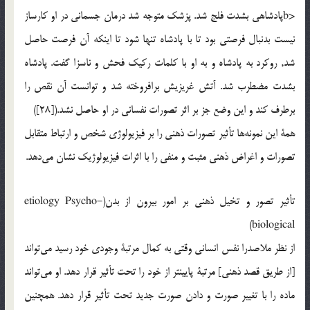
<bپادشاهی بشدت فلج شد. پزشک متوجه شد درمان جسمانی در او کارساز
نيست بدنبال فرصتی بود تا با پادشاه تنها شود تا اينکه آن فرصت حاصل
شد, روکرد به پادشاه و به او با کلمات رکيک فحش و ناسزا گفت. پادشاه
بشدت مضطرب شد. آتش غريزيش برافروخته شد و توانست آن نقص را
برطرف کند و اين وضع جز بر اثر تصورات نفسانی در او حاصل نشد.([28])
همة اين نمونه‌ها تأثير تصورات ذهنی را بر فيزيولوژی شخص و ارتباط متقابل
تصورات و اغراض ذهنی مثبت و منفی را با اثرات فيزيولوژيک نشان می‌دهد.
تأثير تصور و تخيل ذهنی بر امور بيرون از بدن(etiology Psycho-
biological)
از نظر ملاصدرا نفس انسانی وقتی به کمال مرتبة وجودی خود رسيد می‌تواند
[از طريق قصد ذهنی] مرتبة پايينتر از خود را تحت تأثير قرار دهد. او مي‌تواند
ماده را با تغيير صورت و دادن صورت جديد تحت تأثير قرار دهد. همچنين