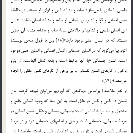
انسان و قوايشان يعنی قوايی که در بدن و اندامهايش زنده مي‌مانند و انسان
طبيعی يا مادی را مي‌سازند سايه و مشابه نفس و قوای او هستند, در حاليکه
نفس انسانی و قوا و اندامهای نفسانی او سايه و مشابه انسان عقليند. «پس
اين انسان طبيعی و اندامها و حالاتش ساية سايه و مشابه مشابه آن چيزی
هستند که در انسان عقلی وجود دارد.»[18] وی با قبول سخن نويسندة
اثولوجيا مي‌گويد که در انسان جسمانی, انسان نفسانی و انسان عقلی موجود
است. انسان جسمانی «با آنها مرتبط است و بلکه تمثل آنهاست. از اينرو
برخی از کارهای انسان نفسانی و نيز برخی از کارهای نفس عقلی را انجام
می‌دهد.»([19])
از نظر ملاصدرا براساس ديدگاهی که آورديم مي‌توان نتيجه گرفت بدن
انسان در نفس و نفس در عقل است. به اين معنا که وجود انسانی جامع و
مشتمل بر سه مرتبة اساسی است: جسمانی, نفسانی و عقلی. نفس انسانی در
مرتبة جسمانی, جسمانی است و بدن و اندامهای جسمانی دارد و در مرتبة
نفسانی نفسانی است و دارای بدن و اندامهای نفسانی است. ملاصدرا بدن