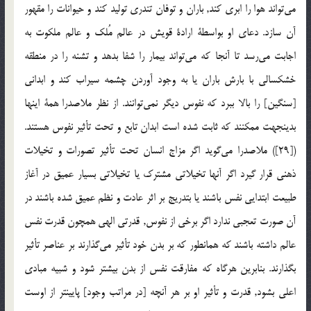
مي‌تواند هوا را ابری کند, باران و توفان تندری توليد کند و حيوانات را مقهور
آن سازد. دعای او بواسطة ارادة قويش در عالم مُلک و عالم ملکوت به
اجابت مي‌رسد تا آنجا که مي‌تواند بيمار را شفا بدهد و تشنه را در منطقه
خشکسالی با بارش باران يا به وجود آوردن چشمه سيراب کند و ابدانی
[سنگين] را بالا ببرد که نفوس ديگر نمي‌توانند. از نظر ملاصدرا همة اينها
بدينجهت ممکنند که ثابت شده است ابدان تابع و تحت تأثير نفوس هستند.
([29]) ملاصدرا مي‌گويد اگر مزاج انسان تحت تأثير تصورات و تخيلات
ذهنی قرار گيرد اگر آنها تخيلاتی مشترک يا تخيلاتی بسيار عميق در آغاز
طبيعت ابتدايی نفس باشند يا بتدريج بر اثر عادت و نظم عميق شده باشند در
آن صورت تعجبی ندارد اگر برخی از نفوس, قدرتی الهی همچون قدرت نفس
عالم داشته باشند که همانطور که بر بدن خود تأثير مي‌گذارند بر عناصر تأثير
بگذارند. بنابرين هرگاه که مفارقت نفس از بدن بيشتر شود و شبيه مبادی
اعلی بشود, قدرت و تأثير او بر هر آنچه [در مراتب وجود] پايينتر از اوست