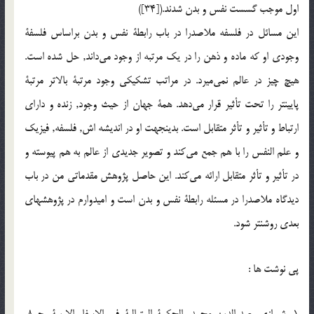
اول موجب گسست نفس و بدن شدند.([34])
اين مسائل در فلسفه ملاصدرا در باب رابطة نفس و بدن براساس فلسفة
وجودی او که ماده و ذهن را در يک مرتبه از وجود مي‌داند, حل شده است.
هيچ چيز در عالم نمي‌ميرد. در مراتب تشکيکی وجود مرتبة بالاتر مرتبة
پايينتر را تحت تأثير قرار مي‌دهد. همة جهان از حيث وجود, زنده و دارای
ارتباط و تأثير و تأثر متقابل است. بدينجهت او در انديشه اش, فلسفه, فيزيک
و علم النفس را با هم جمع مي‌کند و تصوير جديدی از عالم به هم پيوسته و
در تأثير و تأثر متقابل ارائه مي‌کند. اين حاصل پژوهش مقدماتی من در باب
ديدگاه ملاصدرا در مسئله رابطة نفس و بدن است و اميدوارم در پژوهشهای
بعدی روشنتر شود.
پی نوشت ها :