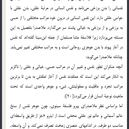
نفسانی را بدن برزخی مي‌نامد و نفس انسانی در مرتبة عقلی, بدن عقلی با
حواس عقلی دارد. اين نفس انسانی در درون خود مراتب مختلفی را از حسی
به برزخی و از برزخی به خيالی پشت سر مي‌گذارد. ملاصدرا بتفصيل به اين
مسئله مي‌پردازد زيرا فلاسفة مشا مسلمان از جمله ابن‌سينا گفته‌اند که نفس
در آغاز پيوند با بدن جوهری روحانی است و به مراتب مختلفی تغيير نمي‌يابد.
چنانکه ملاصدرا مي‌گويد:
آنچه منکران تطور نفس و تغيير آن در مراتب حسی, خيالی و عقلی را ناگزير
به انکار مي‌کند اين است که معتقدند نفس از آغاز تعلقش به بدن تا برترين
مراتب تجرد و عاقليت و معقوليتش, شیء و جوهر واحدی است که تحت
ماهيت نوعية انسان قرار مي‌گيرد.([20])
اما براساس نظر ملاصدرای پيرو فلسفة سينوی, چون جوهر نفس از سنخ
عالم آسمانی و عالم نور عقلی محض است از اينرو «جز از طريق واسطه‌اي
مناسب دو طرف, در اندامهای عنصری زمخت تصرف نمي‌کند. و آن واسطه,