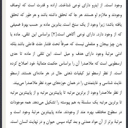
وجود است, از اينرو دارای نوعی شناخت, اراده و قدرت است که اوصاف
وجودند و ملازم او هستند هر جا که تحقق داشته باشد و هر طور که تحقق
يافته باشد؛ زيرا وجود از يک سنخ است. بنابرين ماده بر حسب بهرة ضعيفی
که از وجود دارد, دارای نوعی آگاهی است.[2] براساس اين تلقی, ماده يا
بدن چيز بيجان و منفعلی نيست که صرفاً تحت فشار علت فاعلی باشد بلکه
ادنی مرتبة وجود دارای هدف و ميل است. اين تلقی از ماده تا حدی
ارسطويی است که ملاصدرا آن را براساس حکمت متعالية خود اصلاح کرده
است. از نظر ارسطو نيز کيفيات ذهنی حال در هر ماده‌ای هستند. ارسطو
غايت شناسی و غايتمندی را در همان حوزه‌های مورد نظر ملاصدرا مي‌بيند.
از نظر ملاصدرا وجود از برترين مرتبه تا پايينترين مرتبه و از پايينترين مرتبه
تا برترين مرتبه يک سلسلة به هم پيوسته را تشکيل مي‌دهد. همه موجودات
در سطوح مختلف بهره مند از وجودند. ماده پايينترين مرتبة وجود است و
مرتبة برتر از آن مواد معدنی و بعد گياه سپس حيوان و در نهايت انسان است.