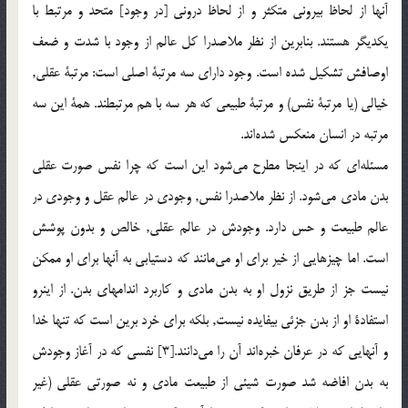
آنها از لحاظ بيرونی متکثر و از لحاظ درونی [در وجود] متحد و مرتبط با
يکديگر هستند. بنابرين از نظر ملاصدرا کل عالم از وجود با شدت و ضعف
اوصافش تشکيل شده است. وجود دارای سه مرتبة اصلی است: مرتبة عقلی,
خيالی (يا مرتبة نفس) و مرتبة طبيعی که هر سه با هم مرتبطند. همة اين سه
مرتبه در انسان منعکس شده‌اند.
مسئله‌اي که در اينجا مطرح مي‌شود اين است که چرا نفس صورت عقلی
بدن مادی مي‌شود. از نظر ملاصدرا نفس, وجودی در عالم عقل و وجودی در
عالم طبيعت و حس دارد. وجودش در عالم عقلی, خالص و بدون پوشش
است. اما چيزهايی از خير برای او مي‌مانند که دستيابی به آنها برای او ممکن
نيست جز از طريق نزول او به بدن مادی و کاربرد اندامهای بدن. از اينرو
استفادة او از بدن جزئی بيفايده نيست, بلکه برای خرد برين است که تنها خدا
و آنهايی که در عرفان خبره‌اند آن را مي‌دانند.[3] نفسی که در آغاز وجودش
به بدن افاضه شد صورت شيئی از طبيعت مادی و نه صورتی عقلی (غير