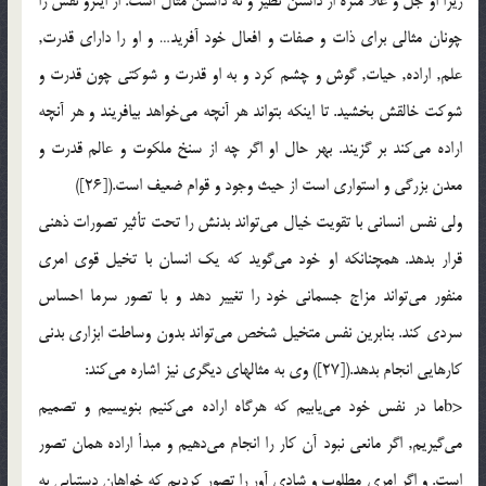
زيرا او جل و علا منزه از داشتن نظير و نه داشتن مثال است. از اينرو نفس را
چونان مثالی برای ذات و صفات و افعال خود آفريد… و او را دارای قدرت,
علم, اراده, حيات, گوش و چشم کرد و به او قدرت و شوکتی چون قدرت و
شوکت خالقش بخشيد. تا اينکه بتواند هر آنچه مي‌خواهد بيافريند و هر آنچه
اراده مي‌کند بر گزيند. بهر حال او اگر چه از سنخ ملکوت و عالم قدرت و
معدن بزرگی و استواری است از حيث وجود و قوام ضعيف است.([26])
ولی نفس انسانی با تقويت خيال مي‌تواند بدنش را تحت تأثير تصورات ذهنی
قرار بدهد. همچنانکه او خود مي‌گويد که يک انسان با تخيل قوی امری
منفور مي‌تواند مزاج جسمانی خود را تغيير دهد و با تصور سرما احساس
سردی کند. بنابرين نفس متخيل شخص می‌تواند بدون وساطت ابزاری بدنی
کارهايی انجام بدهد.([27]) وی به مثالهای ديگری نيز اشاره می‌کند:
<bما در نفس خود می‌يابيم که هرگاه اراده می‌کنيم بنويسيم و تصميم
می‌گيريم, اگر مانعی نبود آن کار را انجام می‌دهيم و مبدأ اراده همان تصور
است. و اگر امری مطلوب و شادی آور را تصور کرديم که خواهان دستيابی به