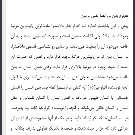
مفهوم بدن و رابطة نفس و بدن
پيش از اين باختصار اشاره شد که از نظر ملاصدرا مادة اولی پايينترين مرتبة
وجود است. مادة اولی قابليت محض است و صورت که نفس است و به آن
افاضه مي‌شود آن را بفعليت مي‌رساند. براساس روانشناسی فلسفی ملاصدرا,
در انسان, بدن او در پايينترين مرتبة وجود قرار دارد و نفس که صورت آن
است از حيث وجود در مرتبة بالاتری قرار دارد. وقتی نفس انسان به بدن
افاضه مي‌شود مادة بدن بعنوان بدن انسان فعليت پيدا مي‌کند. وی با قبول
آنچه نويسنده اثولوجيا[15] (به گمان او ارسطو) گفته بود, بدن انسان را انسان
جسمانی يا انسان طبيعی مي‌نامد و نفس انسان را انسان نفسانی و عقل
انسان را انسان عقلی مي‌خواند و آنچه را نويسنده اثولوجيا گفته بود پذيرفت.
هر سه انسان با يکديگر ارتباط دارند و هر يک از آنها مجموعه‌اي از اندامهای
ادراکی دارد که جز از حيث شدت و ضعف با يکديگر تفاوتی ندارند. چنانکه او