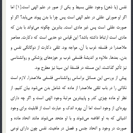
نفس (يا ذهن) وجود عقلی بسيط و يکی از صور در علم الهی است.[1] اما
اگر او صورتی عقلی در علم الهی است پس چرا با بدن پيوند مي‌يابد؟ اگر او
صورت عقلی است پس غير مادی است, بنابرين چگونه مي‌تواند با بدن که
مادی است ارتباط داشته باشد؟ اين قياس دو حديی است که دکارت, معاصر
ملاصدرا در فلسفه غرب با آن, مواجه بود. تلقی دکارت از دوگانگی نفس و
بدن, بعدها, علاوه بر انديشة فلسفی غرب بر حوزه‌های پزشکی و روانشناسی
نيز تأثير گذاشت. اين مسئله در فلسفة ابن سينا نيز مطرح بود.
پيش از بررسی اين مسائل براساس روانشناسی فلسفی ملاصدرا, لازم است
نکاتی را در باب تلقی ملاصدرا از ماده که شامل بدن مي‌شود بيان کنيم. از
نظر او ماده چيزی کدر و پايينترين مرتبة وجود الهی است و اگر چه دارای
بهره‌اي از وجود است اما آن بهره اندک و عبارت است از قابليت برای وجود
اشيائی که به او افاضه مي‌شوند و با او متحد مي‌شوند مانند اتحاد ماده و
صورت در وجود و اتحاد جنس و فصل در ماهيت. نفس چون دارای نوعی