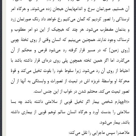
آن هستيم, صورتمان سرخ و اندامهايمان هيجان زده می‌شوند, و هرگاه امر
ترسناکی را تصور کرديم که گمان می‌‌کنيم رخ خواهد داد رنگ صورتمان زرد
و بدنمان مضطرب می‌شود. هر چند که هيچيک از اين دو امر مطلوب و
ترسناک وجود ندارند. همچنين می‌بينيم که انسان وقتی از روی تختة چوبی
[روی زمين] که در مسير قرار گرفته رد می‌شود قرص و محکم از آن
می‌گذرد. اما اگر همين تخته همچون پلی روی دره‌اي قرار داشته باشد با
احتياط از روی آن رد می‌شود. زيرا سقوط خود را بقوت تخيل می‌کند و قوة
محرکة او بواسطة غريزه اش در تبعيت از تصورات و وابستگی به آنها از آن
تصور تبعيت می‌کند. محتلم شدن در خواب از اين جنس است.
<bچهارم شخص بيمار اگر تخيل قويی از سلامتی داشته باشد چه بسا
سلامتی را بدست آورد و هرگاه انسان سالم توهم قويی از بيماری داشته
باشد, بيمار می‌شود.
ملاصدرا سپس ماجرايی را نقل می‌کند: