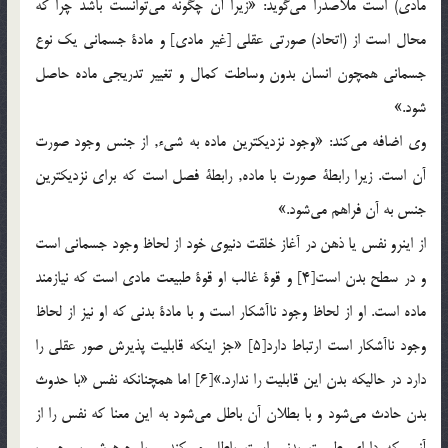
مادی) است ملاصدرا مي‌گويد: «زيرا آن چگونه مي‌توانست باشد چرا که
محال است از (اتحاد) صورتی عقلی [غير مادی] و مادة جسمانی يک نوع
جسمانی همچون انسان بدون وساطت کمال و تغيير تدريجی ماده حاصل
شود.»
وی اضافه مي‌کند: «وجود نزديکترين ماده به شیء, از جنس وجود صورت
آن است. زيرا رابطة صورت با ماده, رابطة فصل است که برای نزديکترين
جنس به آن فراهم مي‌شود.»
از اينرو نفس يا ذهن در آغاز خلقت دنيوی خود از لحاظ وجود جسمانی است
و در سطح بدن است[4] و قوة غالب او قوة طبيعت مادی است که نيازمند
ماده است. او از لحاظ وجود ناآشکار است و با مادة بدنی که او نيز از لحاظ
وجود ناآشکار است ارتباط دارد[5] «جز اينکه قابليت پذيرش صور عقلی را
دارد در حاليکه بدن اين قابليت را ندارد.»[6] اما همچنانکه نفس «با حدوث
بدن حادث مي‌شود و با بطلان آن باطل مي‌شود به اين معنا که نفس را از
آنرو که دارای طبيعت بدنی است باطل مي‌کند و با جوهرش بر حسب