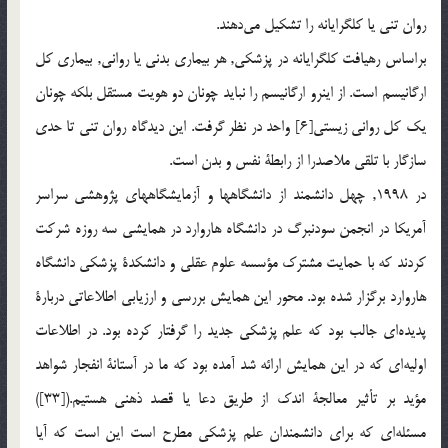
روان تنی يا کلگرايانه را تشکيل مي‌دهند.
براساس رهيافت کلگرايانه در پزشکی, هر بيماری بدنی يا روانی, بيماری کل
ارگانيسم است. از اينرو ارگانيسم را نبايد چونان دو هويت مستقل بلکه چونان
يک کل روانی زيستی[6] واحد در نظر گرفت. اين ديدگاه روان تنی تا حدی
سازگار با تلقی ملاصدرا از رابطة نفس و بدن است.
در 1998, چهل دانشمند از دانشگاهها و آزمايشگاههای پژوهشی سراسر
آمريکا در انجمن سودنبرگ در دانشگاه هاروارد در همايشی سه روزه شرکت
کردند که با حمايت مشترک مؤسسه علوم عقلی و دانشکدة پزشکی دانشگاه
هاروارد برگزار شده بود. محور اين همايش بررسی و ارزيابی اطلاعاتی دربارة
پديده‌اي جالب بود که علم پزشکی جديد را گرفتار کرده بود. در اطلاعات
اوليه‌اي که در اين همايش ارائه شد آمده بود که ما در آستانة انفجار شواهد
مؤيد بر تأثير معالجة اندک از طريق دعا يا قصد ذهنی هستيم.([33])
مسئله‌اي که برای دانشمندان علم پزشکی مطرح است اين است که آيا