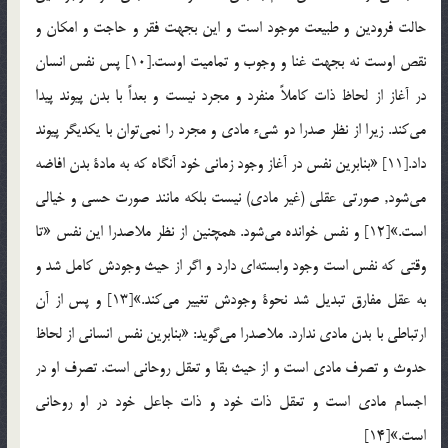
حالت فرودين و طبيعت موجود است و اين بجهت فقر و حاجت و امکان و
نقص اوست نه بجهت غنا و وجوب و تماميت اوست.[10] پس نفس انسان
در آغاز از لحاظ ذات کاملاً منفرد و مجرد نيست و بعداً با بدن پيوند پيدا
مي‌کند. زيرا از نظر صدرا دو شیء مادی و مجرد را نمي‌توان با يکديگر پيوند
داد.[11] «بنابرين نفس در آغاز وجود زمانی خود آنگاه که به مادة بدن افاضه
مي‌شود, صورتی عقلی (غير مادی) نيست بلکه مانند صورت حسی و خيالی
است.»[12] و نفس خوانده مي‌شود. همچنين از نظر ملاصدرا اين نفس «تا
وقتی که نفس است وجود وابسته‌اي دارد و اگر از حيث وجودش کامل شد و
به عقل مفارق تبديل شد نحوة وجودش تغيير مي‌کند.»[13] و پس از آن
ارتباطی با بدن مادی ندارد. ملاصدرا مي‌گويد: «بنابرين نفس انسانی از لحاظ
حدوث و تصرف مادی است و از حيث بقا و تعقل روحانی است. تصرف او در
اجسام مادی است و تعقل ذات خود و ذات جاعل خود در او روحانی
است.»[14]