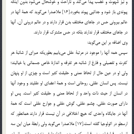
و نيز شهوت و غضب پيدا مي‌کند و ناراحت و خوشحال مي‌شود بدون اينکه
پيوندی باز شود و جدائيی پيوند بخورد.[16] ملاصدرا مي‌گويد که همة آنها در
عالم بيرونی حس در جاهای مختلف بدن قرار دارند و در عالم درونی آن, آنها
در جاهای مختلف قرار ندارند بلکه در حس مشترک قرار دارند.
وی اضافه بر اين مي‌گويد:
سپس همه آنها را موجود در مرتبة عقل مي‌يابيم بطوريکه مبرای از شائبة هر
کثرت و تفصيلی و فارغ از شائبه هر تفرقه و اندازة خاص جسمانی يا خياليند؛
ولی او در عين حال از لحاظ معنی و حقيقت کثير است و چيزی از او پنهان
نيست. پس انسان عقلی, روحانی است و همة اعضای او عقليند و وجود آنها
در انسان از حيث ذات واحد و از لحاظ معنی و حقيقت کثير است. پس او
دارای صورت عقلی, چشم عقلی, گوش عقلی و جوارح عقلی است که همة
آنها در جايگاه واحدی که هيچ اختلافی در آن نيست قرار دارند همانطور که
ارسطو در اثولوجيا گفته است.[17] ملاصدرا مي‌گويد ولی رابطة ميان اين سه