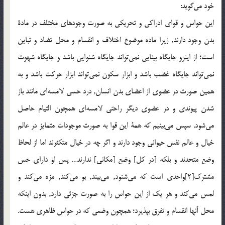
خود مي‌گويد:
اين حواس و قوای ادراکی و تحريکی به صورت وجودهای مختلف در مادة
بدن وجود دارند, زيرا ماده موضوع اختلاف و انقسام و محل تضاد و تباين
است؛ از اينرو جايگاه بينايی نمي‌تواند جايگاه شنوايی باشد و جايگاه شهوت
نمي‌تواند جايگاه غضب باشد و ابزار سکون نمي‌تواند ابزار حرکت باشد و به
همين صورت در عضوی از اعضای بدن انسان, درد حسی لامسه‌اي مانند باز
شدن پيوندی و در عضوی ديگر راحتی لامسه‌اي همچون التيام حاصل
مي‌شود. سپس مي‌بينيم که همة اين قوا به صورت موجودات متمايز در عالم
خيال و عالم نفس حيوانی وجود دارند و اگر چه در خيال متکثرند اما از لحاظ
وضع متحدند و بلکه [در کل] وضع [مکانی] ندارند… پس او دارای حس
مشترک[2]واحدی است که مي‌شنود, مي‌بيند, بو مي‌کند, مزه مي‌کند و
لمس مي‌کند و هر يک از اين حواس را به صورت جزئی دارد, بدون اينکه
محل آنها انقسام و تفرق بپذيرد؛ همچون وضعی که در حواس ظاهری هست.