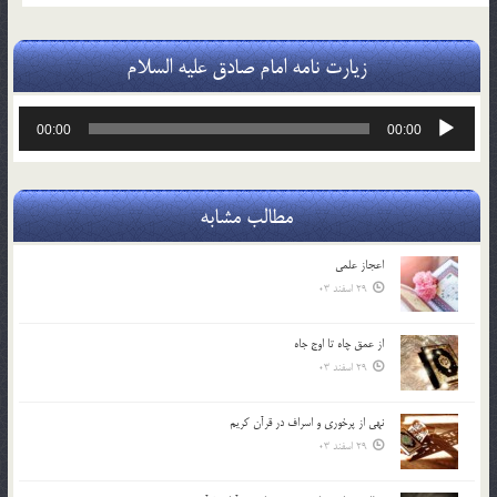
زیارت نامه امام صادق علیه السلام
پخش‌کننده
00:00
00:00
صوت
مطالب مشابه
اعجاز علمی
29 اسفند 03
از عمق چاه تا اوج جاه
29 اسفند 03
نهي از پرخوري و اسراف در قرآن کريم
29 اسفند 03