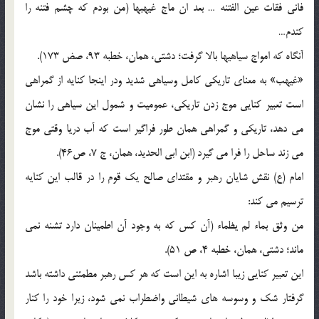
فاني فقات عين الفتنه … بعد ان ماج غيهبها (من بودم که چشم فتنه را
کندم…
آنگاه که امواج سياهيها بالا گرفت؛ دشتي، همان، خطبه 93، صض 173).
«غيهب» به معناي تاريکي کامل وسياهي شديد ودر اينجا کنايه از گمراهي
است تعبير کنايي موج زدن تاريکي، عموميت و شمول اين سياهي را نشان
مي دهد، تاريکي و گمراهي همان طور فراگير است که آب دريا وقتي موج
مي زند ساحل را فرا مي گيرد (ابن ابي الحديد، همان، ج 7، ص46).
امام (ع) نقش شايان رهبر و مقتداي صالح يک قوم را در قالب اين کنايه
ترسيم مي کند:
من وثق بماء لم يظماء (آن کس که به وجود آن اطمينان دارد تشنه نمي
ماند؛ دشتي، همان، خطبه 4، ص 51).
اين تعبير کنايي زيبا اشاره به اين است که هر کس رهبر مطمئني داشته باشد
گرفتار شک و وسوسه هاي شيطاني واضطراب نمي شود، زيرا خود را کنار