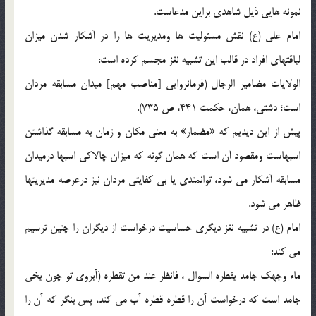
نمونه هايي ذيل شاهدي براين مدعاست.
امام علي (ع) نقش مسئوليت ها ومديريت ها را در آشکار شدن ميزان
لياقتهاي افراد در قالب اين تشبيه نغز مجسم کرده است:
الولايات مضامير الرجال (فرمانروايي [مناصب مهم] ميدان مسابقه مردان
است؛ دشتي، همان، حکمت 441، ص 735).
پيش از اين ديديم که «مضمار» به معني مکان و زمان به مسابقه گذاشتن
اسبهاست ومقصود آن است که همان گونه که ميزان چالاکي اسبها درميدان
مسابقه آشکار مي شود، توانمندي يا بي کفايتي مردان نيز درعرصه مديريتها
ظاهر مي شود.
امام (ع) در تشبيه نغز ديگري حساسيت درخواست از ديگران را چنين ترسيم
مي کند:
ماء وجهک جامد يقطره السوال ، فانظر عند من تقطره (آبروي تو چون يخي
جامد است که درخواست آن را قطره قطره آب مي کند، پس بنگر که آن را