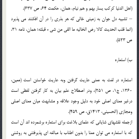
(اهل الدنيا کرکب يسار بهم و هم نيام، همان، حکمت 64، ص 637).
– تشبيه دل جوان به زميني خالي که هر بذري را در آن افکنند مي پذيرد
(انما قلب الحديث کالا رض الخاليه ما القي من شي ء قبلته؛ همان، نامه 31،
ص 523).
ب) استعاره
استعاره در لغت به معني عاريت گرفتن وبه عاريت خواستن است (معين،
1360، ج1، ص 251)، ودر اصطلاح علم بيان به کار گرفتن لفظي است
درغير معناي اصلي خود به دليل وجود علاقه و مشابهت ميان معناي اصلي
ومجازي (الحسيني، 1413ق، ص 459).
ازجمله نقشهاي شاياني که علماي بلاغت براي استعاره برشمرده اند آن است
که با استعاره مي توان معنا را بدون اطناب با مبالغه اي پذيرفتني به روشني