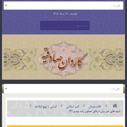
دوشنبه , 19 مرداد 1405
کلام جاودان
کتب اسلامی
آشنایی با نهج البلاغه
شيوه هاي امير بيان درخلق تصاوير زنده وبديع (2)