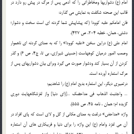
امام (ع) دشواريها ومخاطراتي را که آدمي پس از مرگ در پيش رو دارد در
قالب اين صحنه شگفت به نمايش مي گذارد:
فان امامکم عقبه کوودا (که پيشاپيش شما گردنه اي است سخت و دشوار؛
دشتي، همان، خطبه 204، ص 427).
امام علي (ع) دراين سخن «عقبه کوودا» را که به معناي گردنه اي ناهموار
وصعب العبور درميان کوههاست (حسيني شيرازي، بي تا، ج4، ص 6) و گذر
کردن از آن بسيار کند ودشوار صورت مي گيرد وبراي بيان دشواريهاي پس از
مرگ استعاره آورده است.
درتعبيري ديگر، اين استعاره بديع امام (ع) را شاهديم:
… واجتنبت الذهاب في مداحضک …[(اي دنيا] واز لغزشگاههايت دوري
گزيده ام؛ همان ، نامه 45، ص 555).
واژه «مداحض» درلغت به معناي مکاني از گل و لاي است که پاي افراد در
آن مي لغزد وامام (ع) اين واژه را براي دنيا و فريبکاري هاي آن استعاره