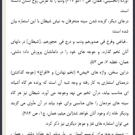
آورده (الحسيني، همان، ص 531و 617) ودنيا را به لغزش روح انسان دانسته
است.
درجاي ديگر، گزيده شدن سينه منحرفان به نيش شيطان با اين استعاره بيان
شده است:
…فباض وفرخ في صدورهم ودب و درج في حجورهم…[شيطان] در دلهاي
آنان تخم گذارد، و جوجه هاي خود را در دامانشان پرورش داد؛ دشتي،
همان، خطبه 7، ص 53).
دراين سخن، واژه هاي «بيض» (تخم نهادن) و «افراخ» (جوجه گذاشتن)
درمعناي استعاري به کار رفته و وجه شبه آن است که پرنده هر گاه آشيانه
اي مناسب بيابد، درآن تخم مي نهد وجوجه مي آورد. شيطان نيز هر گاه
سينه هاي مردمان را جاي مناسبي براي خود بيابد در آن مأوي مي گزيند
وديگر خانه زاد وجود آنان خواهد شد(ابن ميثم، همان، ج1، ص 282).
مي توان استعاره هاي نغز و موجز ديگري نيز ذکر کرد:
– دست بريده: براي ترسيم انسان بي يار وياور (يد جذاء؛ دشتي ، همان،