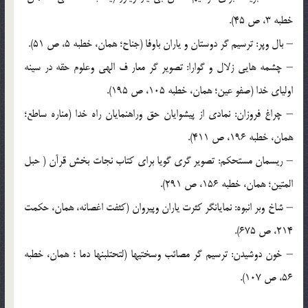
خطبه 3، ص 45).
– بال وپر: ترسيم گر دوستان و ياران باوفا (جناح؛ همان، خطبه 5، ص 51).
– چشمه هايي زلال و گوارا: تصوير گر معار ف الهي وعلوم حقه در سينه
اولياي خدا (صفو عين؛ همان، خطبه 105، ص 195).
– چراغ فروزان: نمادي از پيشوايان حق وراهنمايان راه خدا (مناره ساطع؛
همان، خطبه 196، ص 411).
– ريسمان مستحکم: تصوير گري گويا براي کتاب نجات بخش قرآن ( حبل
المتين؛ همان، خطبه 156، ص 291).
– شاخ وبر انبوه: نمايانگر کثرت ياران وپيروان (کثفت اغصانه، همان، حکمت
214، ص 675).
– خون دوشيدن: ترسيم گر مصائب وسختيها (لتحتلبنها دما ؛ همان، خطبه
56، ص 107).