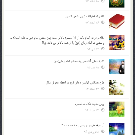
28 اسفند 93
«نفس» خطرناک ترین دشمن انسان
26 اسفند 93
مقام و درجه كدام يك از 14 معصوم بالاتر است چون بعضي امام علي ـ عليه السلام ـ
و بعضي ها امام زمان (عج) را از همه بالاتر مي دانند چرا؟
12 دی 94
تشرف علي آقا قاضي به محضر امام زمان(عج)
15 دی 95
طرح همگانی خواندن دعای فرج در لحظه تحویل سال
27 اسفند 03
چهل حدیث نگاه به نامحرم
13 خرداد 94
آیا جرقه ظهور در یمن زده شده است ؟!
8 فروردین 94