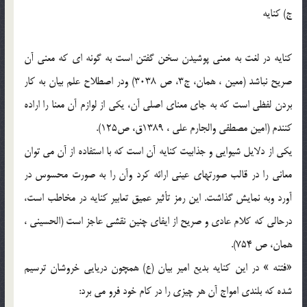
ج) کنايه
کنايه در لغت به معني پوشيدن سخن گفتن است به گونه اي که معني آن
صريح نباشد (معين ، همان، ج3، ص 3038) ودر اصطلاح علم بيان به کار
بردن لفظي است که به جاي معناي اصلي آن، يکي از لوازم آن معنا را اراده
کنندم (امين مصطفي والجارم علي ، 1389ق، ص125).
يکي از دلايل شيوايي و جذابيت کنايه آن است که با استفاده از آن مي توان
معاني را در قالب صورتهاي عيني ارائه کرد وآن را به صورت محسوس در
آورد وبه نمايش گذاشت. اين رمز تأثير عميق تعابير کنايه در مخاطب است،
درحالي که کلام عادي و صريح از ايفاي چنين نقشي عاجز است (الحسيني ،
همان، ص 754).
«فتنه » در اين کنايه بديع امير بيان (ع) همچون دريايي خروشان ترسيم
شده که بلندي امواج آن هر چيزي را در کام خود فرو مي برد: