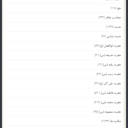
حج
(118)
حجاب و عفاف
(333)
حدیث
(1,737)
حدیث شناسی
(97)
حضرت ابوالفضل (ع)
(54)
حضرت خدیجه (س)
(41)
حضرت رقیه (س)
(13)
حضرت زینب (س)
(66)
حضرت علی اکبر (ع)
(23)
حضرت فاطمه (س)
(530)
حضرت محمد (ص)
(613)
حضرت معصومه (س)
(45)
حکایت ها
(2,244)