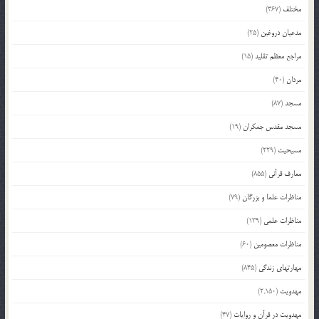
مختلف
(367)
مدعیان دروغین
(25)
مراجع معظم تقلید
(15)
مردان
(40)
مسجد
(87)
مسجد مقدس جمکران
(19)
مسیحیت
(229)
معارف قرآنی
(855)
مناظرات علما و بزرگان
(79)
مناظرات علمی
(139)
مناظرات معصومین
(60)
مهارتهای زندگی
(845)
مهدویت
(2,150)
مهدویت در قرآن و روایات
(47)