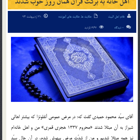
اهل خانه به بركت قرآن همان روز خوب شدند
خادم اهل البیت
حکایت ها
,
حکایت های آموزنده
31 اردیبهشت 94
0 دیدگاه
1967بازدید
آقاي سيّد محمود حميدي گفت كه: در مرض عمومي آنفلونزا كه بيشتر اهالي
شيراز به آن مبتلا شدند «محروم 1337 هجري قمري» من و اهل خانه‎ام
نيز همه مبتلا شديم و من از شدّت مرض بيهوش شدم، در آن حال سيّد