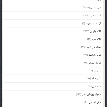
قرآن شناسی
(1,861)
کتب اسلامی
(2,295)
کرامات و معجزات
(9)
کلام جاودان
(2,293)
کلام جدید
(34)
کمک های اولیه
(116)
گلچین احادیث
(372)
گنجینه معارف
(495)
ماه رجب
(20)
ماه رمضان
(176)
ماه شعبان
(20)
ماهها و روزهای خاص
(745)
مبانی اعتقادی
(20)