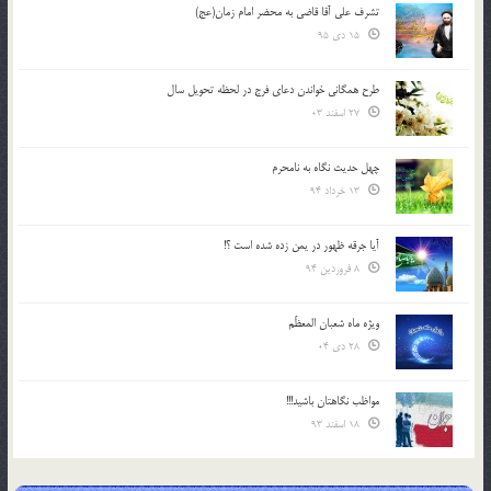
تشرف علي آقا قاضي به محضر امام زمان(عج)
15 دی 95
طرح همگانی خواندن دعای فرج در لحظه تحویل سال
27 اسفند 03
چهل حدیث نگاه به نامحرم
13 خرداد 94
آیا جرقه ظهور در یمن زده شده است ؟!
8 فروردین 94
ویژه ماه شعبان المعظّم
28 دی 04
مواظب نگاهتان باشید!!!
18 اسفند 93