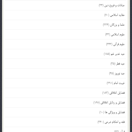
عبادات و فروع دین
(34)
عقاید اسلامی
(70)
علما و بزرگان
(224)
علوم اسلامی
(43)
علوم قرآنی
(343)
عید غدیر خم
(185)
عید فطر
(35)
عید نوروز
(45)
غیبت امام
(291)
فضایل اخلاقی
(183)
فضایل و رذایل اخلاقی
(168)
فضایل و ویژگی ها
(10)
فقه و احکام شرعی
(340)
قرآن
(23)