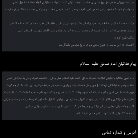
امید است پیروان مذهب حق روز عزای آن حضرت, آنچه در توان دارند در مراسم سوگواری انجام دهند تا مشمول دعای
مستجاب او شوند که فرمود((رحم الله من احیی امرنا)) رحمتی که سرمایه ی سعادت و وسیله ی نجات از شدائد برزخ و قیامت
است.
حرکت همه ساله کاروان صادقیه رفسنجان (راهیان ولایت) جلوه ای از تکریم مقام عالی حضرت صادق الائمه علیه السلام
میباشد. مفتخریم که این حرکت حماسه ابراز محبت نسبت به آن امام همام و نشان افتخار شهرمان رفسنجان ؛ شهر
دارالصادقیون گردید.
الحمدالله که این مراسم به عنوان سنتی پویا در تاریخ شهرمان ماندگار شد.
پیام فدائیان امام صادق علیه السلام
ما خادمین صادقیه با شنیدن احادیث حضرت صادق الائمه علیه السلام عطر یادش را استشمام نموده و دل به عنایاتش دخیل
بسته و چشم به کراماتش دوخته ؛ از جان و دل خدمت ارباب و رئیس مذهب مان عرضه میداریم، ای ارباب ما اگر چه قبرت
غریب است ما نمی گذاریم قدر و منزلت شما غریب بماند. اگر قبرت ضریح و بارگاه ندارد قلب ما حرم شماست اگر در کنار قبرت
وهابیت مانع عزاداری و اظهار ارادت می شود ما کاروان صادقیه ای را برایتان تشکیل داده ایم که رسما عهده دار مراسم هایتان
باشیم و ناله سرای جعفری میزبان عزاداران و میهمانانتان گردد تا جان داریم بر غربتت غریب نوازی میکنیم...
وعده ما 25 شوال سالروز شهادت امام صادق علیه السلام
آدرس و شماره تماس