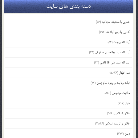
دسته بندی های سایت
آشنایی با صحیفه سجادیه
(56)
آشنایی با نهج البلاغه
(392)
آیت الله بهجت
(54)
آیت الله سید ابوالحسن اصفهانی
(43)
آیت الله سید علی آقا قاضی
(42)
ائمه اطهار
(5,038)
اثبات ولایت و وجود امام زمان
(73)
احادیث موضوعی
(550)
اخبار
(717)
اخلاق اسلامی
(956)
اخلاق و تربیت اسلامی
(2,836)
ادیان
(474)