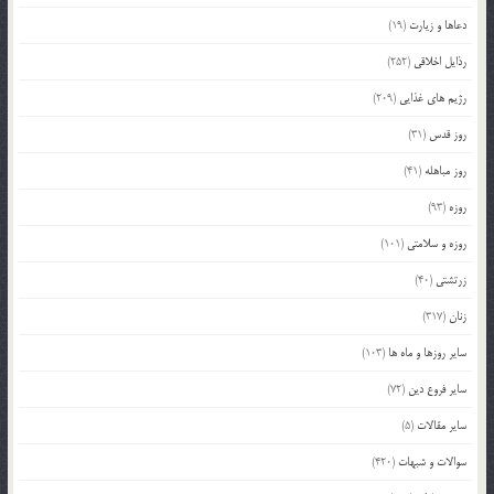
دعاها و زیارت
(19)
رذایل اخلاقی
(252)
رژیم های غذایی
(209)
روز قدس
(31)
روز مباهله
(41)
روزه
(93)
روزه و سلامتی
(101)
زرتشتی
(40)
زنان
(317)
سایر روزها و ماه ها
(103)
سایر فروع دین
(72)
سایر مقالات
(5)
سوالات و شبهات
(420)