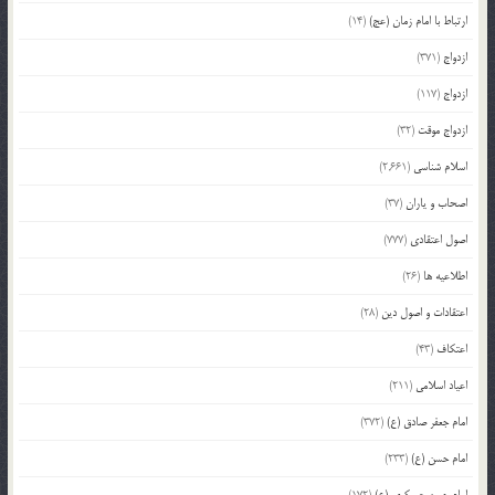
ارتباط با امام زمان (عج)
(14)
ازدواج
(371)
ازدواج
(117)
ازدواج موقت
(32)
اسلام شناسی
(2,661)
اصحاب و یاران
(37)
اصول اعتقادی
(777)
اطلاعیه ها
(26)
اعتقادات و اصول دین
(28)
اعتکاف
(43)
اعیاد اسلامی
(211)
امام جعفر صادق (ع)
(372)
امام حسن (ع)
(233)
امام حسن عسکری (ع)
(172)