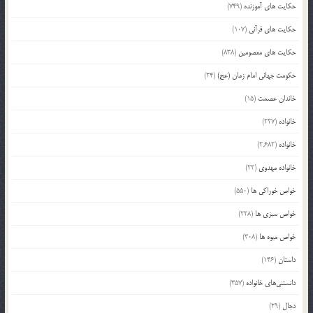
حکایت های آموزنده
(749)
حکایت های قرآنی
(107)
حکایت های معصومین
(838)
حکومت جهانی امام زمان (عج)
(24)
خاندان عصمت
(15)
خانواده
(227)
خانواده
(2,682)
خانواده مهدوی
(22)
خواص خوراکی ها
(550)
خواص سبزی ها
(228)
خواص میوه ها
(308)
داستان
(146)
دانستنی‌های خانواده
(357)
دجال
(29)