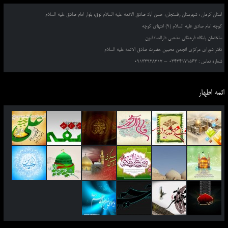
استان کرمان ، شهرستان رفسنجان، حسن آباد صادق الائمه علیه السلام نوق، بلوار امام صادق علیه السلام
کوچه امام صادق علیه السلام (9) انتهای کوچه
ساختمان پایگاه فرهنگی مذهبی دارالصادقیون
دفتر شورای مرکزی انجمن محبین حضرت صادق الائمه علیه السلام
شماره تماس : 03434171563 – 09133928317
ائمه اطهار