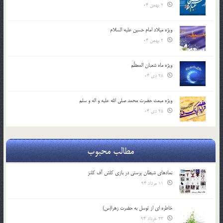
2 بهمن 04
ویژه میلاد امام حسین علیه السلام
2 بهمن 04
ویژه ماه شعبان المعظّم
28 دی 04
ویژه مبعث حضرت محمد صلی الله علیه و اله و سلم
25 دی 04
مطالب محبوب
نمادهای شیطان پرستی در بازی کلش آف کلنز
11 مرداد 94
خاطره ای از توسل به حضرت زهرا(س)
23 خرداد 94