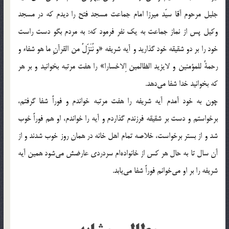
جليل مرحوم آقا سيّد ميرزا امام جماعت مسجد فتح را ديدم كه در مسجد
وكيل پس از نماز جماعت به يك نفر فرمود كه: به مردم بگو دست راست
خود را بر دو شقيقه خود گذاريد و آيه شريفه «و نُنَزِّلٌ من القرآنِ ما هو شفاء و
رحمةٌ للمؤمنين و لايزيد الظالمين اِلاخسارا» را هفت مرتبه بخوانيد و بر هر
كه بخوانيد خدا شفا مي‎دهد.
چون به خود آمدم آيه شريفه را هفت مرتبه خواندم و فوراً شفا گرفتم،
برخواستم و دست بر شقيقه فرزندم گذاردم و آيه را خواندم،‌ او هم فوراً خوب
شد و از بستر برخواست، خلاصه تمام اهل خانه در همان روز خوب شدند و از
آن سال تا به حال هر كس از خانواده‎ام سردردي عارضش مي‎شود همين آيه
شريفه را بر او مي‎خوانم فوراً شفا مي‎يابد.