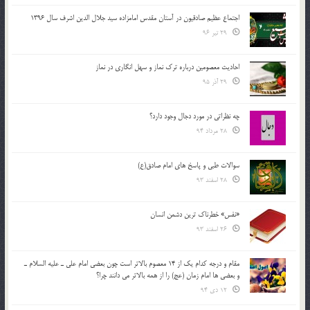
اجتماع عظیم صادقیون در آستان مقدس امامزاده سید جلال الدین اشرف سال 1396
29 تیر 96
احادیث معصومین درباره ترک نماز و سهل انگاری در نماز
29 آذر 95
چه نظراتی در مورد دجال وجود دارد؟
28 مرداد 94
سوالات طبی و پاسخ های امام صادق(ع)
28 اسفند 93
«نفس» خطرناک ترین دشمن انسان
26 اسفند 93
مقام و درجه كدام يك از 14 معصوم بالاتر است چون بعضي امام علي ـ عليه السلام ـ
و بعضي ها امام زمان (عج) را از همه بالاتر مي دانند چرا؟
12 دی 94