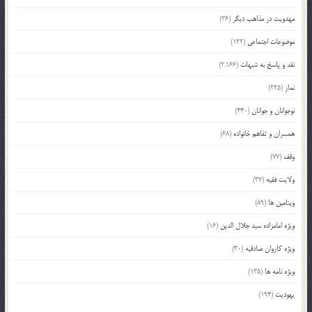
مهدویت در مذاهب دیگر
(36)
موضوعات اجتماعی
(122)
نقد و پاسخ به شبهات
(2,166)
نماز
(225)
نوجوانان و جوانان
(440)
همسران و تفاهم خانواده
(68)
وقف
(77)
ولایت فقیه
(37)
ویتامین ها
(89)
ویژه امامزاده سید جلال الدین
(16)
ویژه کاروان صادقیه
(30)
ویژه نامه ها
(135)
یهودیت
(194)