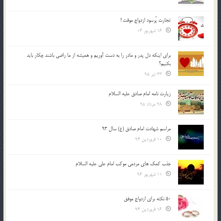
تجارت پُرسود ازدواج موقت !
16 شهریور 04
براي اينكه دل پدر و مادر را به دست آوريم و هميشه از ما راضي باشند چكار بايد
بكنيم؟
23 تیر 95
زیارت نامه امام صادق علیه السلام
28 مرداد 95
مراسم شهادت امام صادق (ع) سال 93
10 فروردین 94
جذب کمک های مردمی موکب امام علی علیه السلام
11 شهریور 96
50 نکته برای ازدواج موفق
16 فروردین 94