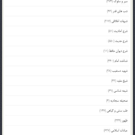
سیر و سلوک
(274)
شب های قدر
(46)
شبهات اخلاقی
(217)
شرح احادیث
(51)
شرح حدیث
(550)
شرح دیوان حافظ
(11)
شناخت امام
(440)
شهید دستغیب
(38)
شیخ مفید
(42)
شیعه شناسی
(69)
صحیفه سجادیه
(4)
طب سنتی و گیاهی
(147)
ظهور
(334)
عبادات اسلامی
(627)