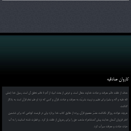
کاروان صادقیه
هدف از خلقت عالم معرفت و عبادت خداوند متعال است, و غرض از بعثت انبیاء از آدم تا خاتم تحقق آن است, رسول خدا (صلی
الله علیه و آله و سلم) برای تعلیم و تربیت بشریّت به معرفت و عبادت ,قرآن و کسی که نزد او علم تمام قرآن است به یادگار
گذاشت.
هرچند حوادث روزگار نگذاشت مفسّر معصومِ قرآن, پرده از حقایق کتاب خدا بردارد ولی در فرصت کوتاهی که برای ششمین
اختر فرزوان آسمان هدایت پیش آمد,شاهراه مذهب حق را برای رهروانِ از خلقت باز کرد , و فطرت تشنه انسانیت را به آب
حیات عبادت و معرفت سیرآب کرد.