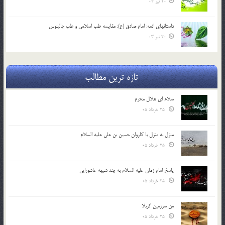
20 تیر 03
داستانهای ائمه: امام صادق (ع): مقایسه طب اسلامی و طب جالینوس
20 تیر 03
تازه ترین مطالب
سلام ای هلال محرم
25 خرداد 05
منزل به منزل با کاروان حسین بن علی علیه السلام
25 خرداد 05
پاسخ امام زمان علیه السلام به چند شبهه عاشورایی
25 خرداد 05
من سرزمین کربلا
25 خرداد 05