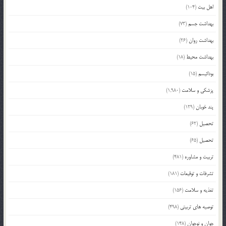
اهل بیت
(104)
بهداشت جسم
(73)
بهداشت روان
(26)
بهداشت محیط
(18)
بودائیسم
(15)
پزشکی و سلامت
(1,980)
پند خوبان
(129)
تحصیل
(62)
تحصیل
(65)
تربیت و مشاوره
(481)
تشرفات و توقیعات
(181)
تغذیه و سلامت
(156)
توصیه های تربیتی
(498)
جوان و نوجوان
(148)