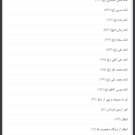
امام حسین (ع)
(847)
امام رضا (ع)
(182)
امام زمان (عج)
(583)
امام سجاد (ع)
(227)
امام علی (ع)
(894)
امام علی النقی (ع)
(165)
امام محمد باقر (ع)
(165)
امام محمد تقی (ع)
(146)
امام موسی کاظم (ع)
(152)
امر به معروف و نهی از منکر
(63)
امور تربیتی فرزندان
(51)
انتظار
(164)
انتظار از دیدگاه شخصیت ها
(17)