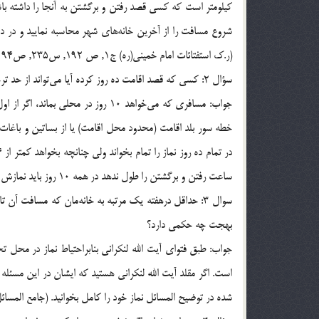
كيلومتر است كه كسي قصد رفتن و برگشتن به آنجا را داشته باش
(ر.ک استفتائات امام خميني(ره) ج1, ص 192, س235, ص194, س238 وس242)
سؤال 2: كسي كه قصد اقامت ده روز كرده آيا مي‌تواند از حد ترخص خارج شود و مدت يك روز يا بيشتر در جاي ديگر بماند؟ (مقلد امام خميني)
جواب: مسافري كه مي‌خواهد 10 روز در 
خطه سور بلد اقامت (محدود محل اقامت) يا از بساتين و باغات ا
ساعت رفتن و برگشتن را طول ندهد در همه 10 روز بايد نمازش را تمام بخواند. (ر.ک توضيح المسائل امام خميني(ره), م1338)
بهجت چه حكمي دارد؟
جواب: طبق فتواي آيت الله لنكراني بنابراحتياط نماز در محل 
است. اگر مقلد آيت الله لنكراني هستيد كه ايشان در اين مسئله ا
شده در توضيح المسائل نماز خود را كامل بخوانيد. (جامع المسائل آيت الله فاضل لنکراني, ج1 