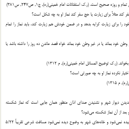
زه صحيح است. (ر.ک استفتائات امام خميني(ره), ج1, ص247, س381)
ل خود را براي زيارت كرايه بدهد و در ضمن خودش هم زيارت كند، بايد نماز را تمام
ر وطن خود بماند يا در غير وطن خود بماند خواه قصد ماندن ده روز را داشته باشد يا
واند. (ر.ک توضيح المسائل امام خميني(ره), م 1312)
 م 1315)
ر از نديدن ديوار شهر و نشنيدن صداي اذان منظور همان جايي است كه نماز شكسته
جواب: حد ترخص فاصله‌اي است كه بعد از آن صداي اذان شنيده نمي‌شود و خانه‌هاي شهر به وضوح ديده نمي‌شود مسافت شرعي تقريباً 5/22