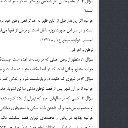
سؤال 4: در ماه رمضان اگر شخص روزه‌دار كه در سفر اس
است؟
جواب: اگر روزه‌دار قبل از اذان ظهر به حد ترخص وطن خود برس
است و در غير اين صورت روزه باطل است. و برخي از فقها مي‌ف
المسائل دوازده مرجع ج1 , م1722)
توطن و اعراض
سؤال 1: منظور از وطن اصلي كه در رساله‌ها آمده است چيست؟
جواب: منظور وطني است كه در آنجا مكلف متولد شده است و جايگاه پدري 
سؤال 2: در شهري كه عقيده دارم بازنشسته شوم و زندگي كنم نماز و روزه‌ام را بايستي به چه ترتيب بخوانم و بگيرم؟
جواب: تا در آن شهر پس از قصد توطن مدتي ساكن نشويد حكم وطن ندارد. 
سؤال 3: كسي كه در سالهاي اخير كه تهران از بلاد كبيره
او محسوب مي‌شود و آيا داشتن خانه ملكي يا استيجاري دخالتي 
جواب: چناچه در يكي از محله‌هاي تهران قصد سكونت دائم
استيجاري نيست. (ر.ک استفتائات امام خميني(ره), ج1, ص 253, س398)