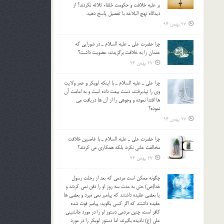
بر عليه خلافت و حکومت خلفاء ثلاثه نکردند؟ از
ديدگاه نهج البلاغه با تفصيل پاسخ دهيد.
27 بهمن 94
چرا حضرت علي ـ عليه السلام ـ در شورايي كه
عثمان را به خلافت برگزيدند، عضويت داشت؟
27 بهمن 94
چرا علي ـ عليه السلام ـ با اينكه ابوبكر و عمر ولايت
وي را نپذيرفتند، دست بيعت داده است و به امامت آن
ها اقتدا نموده و وجوهي را از آن ها دريافت مي
نموده؟
27 بهمن 94
چرا حضرت علي ـ عليه السلام ـ با غاصبين خلافت
مخالفت علني نکرد، بلكه همكاري مي کردند؟
27 بهمن 94
چگونه ممكن است مردمي كه بعد از رحلت رسول
خدا(ص) حتی به مدت سه روز او را دفن نمي كردند و
یا بعضي عقيده داشتند كه پيامبر نمي ميرد و بعضي ها
عقيده داشتند كه اگر كسي بگويد: پيامبر فوت شده
كافر است، چنین مردمی دستور او را در مورد جانشيني
علي (ع) ناديده بگيرند، اما دستور ابوبكر را در مورد