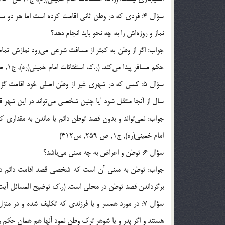
سؤال 4: فردي كه در وطن ثاني اقامت كرده است اما هر د
نماز و روزه‌اش را به چه نحو بايد انجام دهد؟
جواب: اگر از وطن به كمتر از مسافت شرعي مي‌رود نمازش تمام 
حكم مسافر پيدا مي‌كند. (ر.ک استفتائات امام خميني(ره), ج1, ص 255, س404)
سؤال 5: كسي كه در شهري غير از وطن اصلي خود اقامت گزي
سال از آنجا منتقل شود آيا چنين شخصي مي‌تواند در اين شهر ق
جواب: نمي‌تواند و بدون قصد توطن دائم يا ماندن به مقدا
امام خميني(ره), ج1, ص 259, س412)
سؤال 6: توطن و اعراض به چه معني مي‌باشد؟
جواب: توطن به معني آن است كه شخصي قصد اقامت دائم در ج
برگرداندن قصد توطن در محلي است. (ر.ک توضيح المسائل آيت الله فاضل, ج1, ص129, س
سؤال 7: در مورد همسر و يا فرزندي كه تكليف شده و در م
هستند و اگر پدر و يا شوهر ترك وطن نمود آنها هم همان حكم را پ