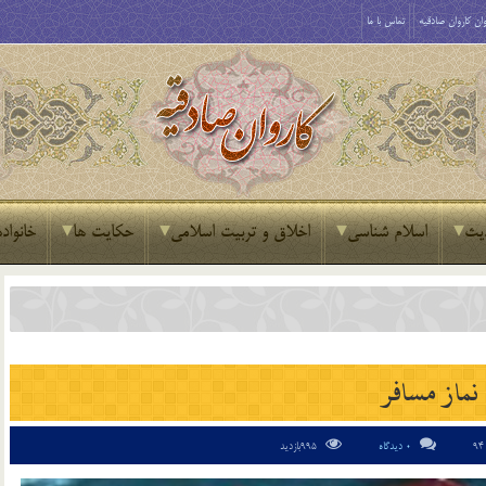
ان کاروان صادقیه
تماس با ما
یث
اسلام شناسی
اخلاق و تربیت اسلامی
حکایت ها
خانواده
نماز مسافر
0 دیدگاه
995بازدید