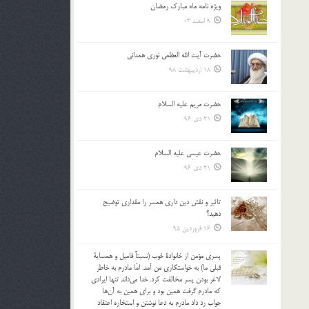
ویژه نامه ماه مبارک رمضان
بالا
9 اسفند 03
و
پایین
استفاده
حضرت آیت الله العظمی نوری همدانی
کنید.
18 اردیبهشت 98
حضرت مریم علیه السلام
21 دی 96
حضرت عیسی علیه السلام
21 دی 96
تاثير و نقش دين داري همسر را مقداري توضيح
دهيد؟
16 فروردین 95
پسري مؤمن از خانوادة خوب (نسبتاً فاميل و همساية
قبلي ما) به خواستگاري من آمد. امّا مادرم به خاطر
لاغر بودن پسر مخالفت كرد. خدا مي‌داند تنها ايرادي
كه مادرم گرفت همين بود و براي همين به آن‌ها
جواب رد داد مادرم به دعا نوشتن و استخاره اعتقاد