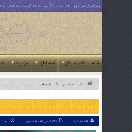
بِسْمِ اللَّـهِ الرَّحْمَـٰنِ الرَّحِيمِ
خانه
درباره ما
زیارت نامه خاص امام صادق علیه السلام
فراخو
خانه
کلام جاودان
ائمه اطهار
مهدویت
حد
اسلام شناسی
نماز مسافر
خادم اهل البیت
اسلام شناسی
,
فقه و احکام شرعی
6 خرداد 94