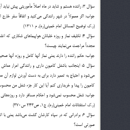
سؤال 3: راننده هستم و شايد در ماه اصلاً مأموريتي پيش نيايد آيا نماز و روزه‌ام درست است يا نه؟
جواب: اگر معمولاً در شهر رانندگي مي‌كنيد و اتفاقاً سفر خ
(ر.ک توضيح المسائل امام خميني(ره), م 1311)
سؤال 4: تكليف نماز و روزه خلبانان هواپيماهاي شكاري كه 
مجدداً مراجعت مي‌نمايند چيست؟
جواب: حكم راننده را دارند يعني نماز آنها كامل و روزه آنها صحيح است. 
سؤال 5: اينجانب باشغل كاميون داري و رانندگي امرار معا
مي‌شود و احتياج به تعمير دارد براي به دست آوردن لوازم آن مج
كاميون را پيدا و خريداري كنم آيا اين كار جزء شغل من محسوب ا
جواب: شغل محسوب نمي‌شود و احكام مسافر دارد و روزه‌هائي ك
(ر.ک استفتائات امام خميني(ره), ج1, ص243 س370)
سؤال 6: برادراني كه در سپاه كارشان گشت مي‌باشد يعني ب
صورتي است؟