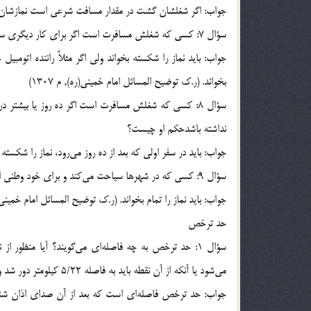
جواب: اگر شغلشان گشت در مقدار مسافت شرعي است نمازشان تمام و رو
سؤال 7: كسي كه شغلش مسافرت است اگر براي كار ديگري سفر كند مثلاً براي زيارت يا حج سفر كند نماز او به چه شكل است؟
جواب: بايد نماز را شكسته بخواند ولي اگر مثلاً راننده اتومبي
بخواند. (ر.ک توضيح المسائل امام خميني(ره), م 1307)
سؤال 8: كسي كه شغلش مسافرت است اگر ده روز يا بيشتر د
نداشته باشدحكم او چيست؟
جواب: بايد در سفر اولي كه بعد از ده روز مي‌رود، نماز را شكسته بخ
سؤال 9: كسي كه در شهرها سياحت مي‌كند و براي خود وطني اختيار نكرده نماز او به چه صورتي است؟
جواب: بايد نماز را تمام بخواند. (ر.ک توضيح المسائل امام خميني(ره),
حد ترخص
سؤال 1: حد ترخص به چه فاصله‌اي مي‌گويند؟ آيا منظو
مي‌شود يا آنكه از آن نقطه بايد به فاصله 5/22 كيلومتر دور شد و بعد از آن نماز شكسته مي‌شود؟