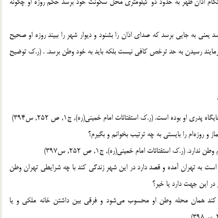
ت هنگام اذان ظهر به حدود دو كيلومتري محل سكونت خود برسد حكم روزه او چگونه
د يعني به جايي برسد كه صداي اذان را بشنود و ديوار شهر را ببيند روزه او صحيح
رمايند رسيدن به حد ترخص كافي نيست بلكه بايد به خود وطن برسد. . (ر.ک توضيح
او بوده است. (ر.ک استفتائات امام خميني(ره), ج1, ص 252, س394)
(ر.ک استفتائات امام خميني(ره), ج1, ص 252, س397)
 شده است به تهران آمده و قصد دارد در اين شهر زندگي كند با چه شرايطي تهران وطن
در اين جهت دارد يا خير؟
 كند همان محله وطن او محسوب مي‌شود و فرقي بين داشتن خانه ملكي و يا