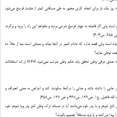
و سه روز يك بار براي انجام كاري مجبور به طي مسافتي كمتر از هشت فرسخ مي‌‌شود
است ولي اگر فاصله به چهار فرسخ شرعي برسد و بخواهد اين راه را برود و برگردد
ده است ولي قصد ندارد كه مادام العمر در آنجا بماند و ممكن است بعد از مثلاً ده
صد توطن نمايد؟
ري كه صدق عرفي وطن تحقق يابد حكم وطن مترتب نمي‌شود.@#@ (ر.ک استفتائات
ايي را داشته باشد و مدتي را درآنجا سكونت كند و اعراض به معني انصراف و
468 و ص 127, س458)
نزل تابع شوهر و يا پدر خود مي‌باشند آيا در مسئله ترك وطن تابع پدر ويا شوهر خود
يدا مي‌كنند و يا بايد مستقلاً تصميم بگيرند؟