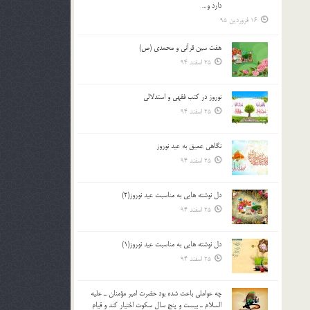
دارد و…
16 فروردین 95
هفت سین قرآنی و محمدی (ص)
25 اسفند 94
نوروز در كتب فقهى و استدلالى‏
25 اسفند 94
نگاهى عميق به عيد نوروز
25 اسفند 94
دل نوشته هایی به مناسبت عید نوروز(2)
25 اسفند 94
دل نوشته هایی به مناسبت عید نوروز(1)
25 اسفند 94
چه عواملي باعث شده بود حضرت امير مؤمنان ـ عليه
السلام ـ بيست و پنج سال سکوت اختيار کند و قيام