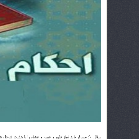
سؤال 1: مسافر بايد نماز ظهر و عصر و عشاء را با هشت شرط، شكسته به جا آورد يعني2 ركعت به جا آورد لطفاً آن شرايط را بيان فرماييد؟