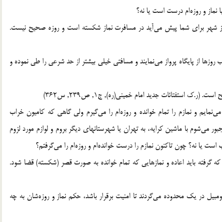
ارج از شهر براي شما پيش مي‌آيد در مسافرت نماز شكسته است و روزه صحيح نيست.
اغلب روزها از پايگاه پرواز مي‌نمايند و مسافتي خيلي بيشتر از حد شرعي را طي نموده و
(ر.ک استفتائات جديد امام خميني(ره), ج1, ص239, س362)
ش مي‌نمايم و نمازم را تمام خوانده و روزه‌ام را مي‌گيرم ولي گاهي كه كاميون خراب
بور مي‌شوم با ماشين كرايه، به تهران يا شهرستانهاي ديگر بروم و لوازم مورد لزوم
ست يا نه؟ چون تاكنون نمازم را درست خوانده‌ام و روزه‌ام را مي‌گرفتم؟
ه گرفته بايد اعاده و نمازهايي كه تمام خوانده به صورت قصر (شكسته) قضا شود.
ا اتومبيل در يك محدوده مي‌گردند تا امنيت برقرار باشد، حكم نماز و روزه‌شان به چه