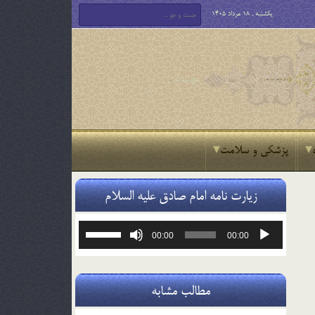
یکشنبه , 18 مرداد 1405
پزشکی و سلامت
زیارت نامه امام صادق علیه السلام
پخش‌کننده
برای
00:00
00:00
صوت
افزایش
یا
کاهش
صدا
مطالب مشابه
از
کلیدهای