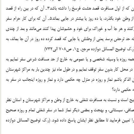
جواب: 1ـ آن كه سفر او كمتر از هشت فرسخ شرعي نباشد2ـ آن كه از اول مسافرت قصد هشت فرسخ را داشته باشد3ـ آن كه در بين راه از قصد
خود برنگردد4ـ آن كه نخواهد پيش از رسيدن به هشت فرسخ از وطن خود بگذرد، يا ده روز يا بيشتر در جايي بماند5ـ آن كه براي كار حرام سفر
مي‌كنند و هر جا آب و خوراك براي خود و حشم‌شان پيدا كنند مي‌مانند و بعد از چندي
ر مي‌روند.7ـ آن كه شغل او مسافرت نباشد8ـ آن كه حد ترحض برسد يعني از وطنش يا جايي كه قصد كرده ده روز در آن جا بماند، به
ح المسائل دوازده مرجع, ج1, ص708 الي732)
بايستي همه روزه با وسيله شخصي و يا عمومي به خارج از حد مسافت شرعي سفر نمايم به
 در محل كار بدون سفر توقف نمايم و در طول ماه نيز چندين بار به مراكز شهرستان
 الذكر باشم نماز و روزه در منزل چه حكمي‌ دارد و نماز و روزه اينجانب در سفر به
چه حكمي دارد؟
حيح است و نسبت به مسافرت شغلي به خارج از وطن و مراكز شهرستان و استان نظر
صافي، سيستاني، و بهجت و بعضي ديگر نماز شما در سفر شغلي تمام و روزه صحيح
تعيين فرماييد تا مطابق نظر ايشان پاسخ داده شود. (ر.ک توضيح المسائل دوازده