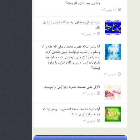
جانشيني عمر ترتیب اثر بدهند؟
27 بهمن 94
لیست مراکز پاسخگویی به سوالات شرعی از طریق
تلفن
19 بهمن 94
آيا پيامبر اسلام حضرت محمد ـ صلي الله عليه و آله
و سلم ـ از خداوند درخواست تعيين جانشين کرده
است يا خير؟ اگر چنين درخواستي شده خداوند چه
پاسخ داده است آدرس و کلام خداوند را مرقوم
فرمائيد؟
5 بهمن 94
دلايل عقلي عصمت حضرت زهرا (س) را بنويسيد.
5 بهمن 94
آيا حضرت فاطمه ـ سلام الله عليها ـ پيامبر بود كه
فرشته بر او نازل مي شد؟
5 بهمن 94