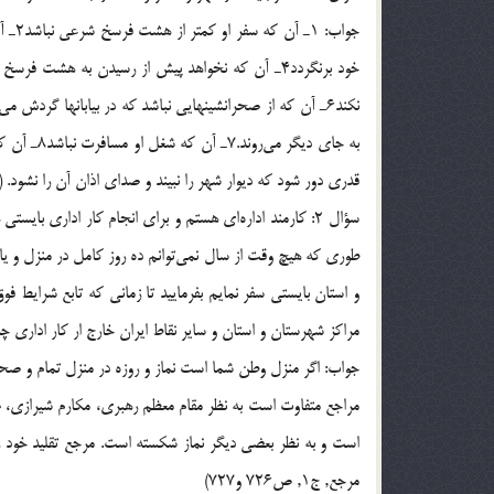
نكند6ـ آن كه از صحرانشينهايي نباشد كه در بيابانها گردش 
به جاي ديگ
قدري دور شود كه ديوار شهر را نبيند و صداي اذان آن را نشود. (ر.ک توضي
سؤال 2: كارمند اداره‌اي هستم و براي انجام كار اداري 
طوري كه هيچ وقت از سال نمي‌توانم ده روز كامل در منزل و يا
و استان بايستي سفر نمايم بفرماييد تا زماني كه تابع شرايط فوق
مراكز شهرستان و استان و ساير نقاط ايران خارج ار كار اداري 
جواب: اگر منزل وطن شما است نماز و روزه در منزل تمام و ص
مراجع متفاوت است به نظر مقام معظم رهبري، مكارم شيرازي، 
است و به نظر بعضي ديگر نماز شكسته است. مرجع تقليد خود را 
مرجع, ج1, ص726 و727)