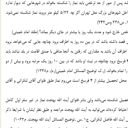
د پس از عبور از حد ترخص بايد نماز را شكسته بخواند در شهرهايي كه ديوار ندارد
شروع مسافت را از آخرين خانه‌هاي شهر محاسبه نماييد و در داخل شهرهاي بزرگ مثل تهران اگر چه 5/22 كيلو متر برويد نماز شكسته نمي‌شود.
محلي بماند، اگر از اول قصد داشته باشد كه در بين ده روز به اطراف برود چناچه جايي كه مي‌خواهد برود
طراف آن باشد به مقداري كه رفتن به آنجا منافي با صدق اقامت در بلد نباشد بايد
در تمام ده روز نماز را تمام بخواند ولي چنانچه بخواهد كمتر از 4 فرسخ برود چنانچه در نيت او باشد كه در بين 10 روز يك مرتبه برود و بيش از دو
سوال 3: حداقل درهفته يك مرتبه به خانه‌مان كه مسافت آن تا محل تحصيل بيشتر از 4 فرسخ است مي‌روم نماز طبق فتواي آقاي لنكراني و آقاي
تحصيل شكسته مي‌باشد ولي بنابر فتواي آيت الله بهجت نماز در غير سفر اول كامل
حتياط كرده‌اند مي‌توانيد به آيت الله بهجت مراجعه و طبق نظر ايشان با شرايط ذكر
,س ,توضيح المسائل آيت الله بهجت, م1062)