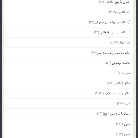
آشنایی با نهج البلاغه
(392)
آیت الله بهجت
(54)
آیت الله سید ابوالحسن اصفهانی
(43)
آیت الله سید علی آقا قاضی
(42)
ائمه اطهار
(5,038)
اثبات ولایت و وجود امام زمان
(73)
احادیث موضوعی
(550)
اخبار
(717)
اخلاق اسلامی
(956)
اخلاق و تربیت اسلامی
(2,836)
ادیان
(474)
ارتباط با امام زمان (عج)
(14)
ازدواج
(371)
ازدواج
(117)