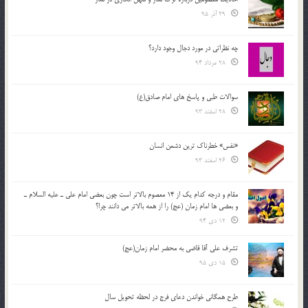
29 آذر 95
چه نظراتی در مورد دجال وجود دارد؟
28 مرداد 94
سوالات طبی و پاسخ های امام صادق(ع)
28 اسفند 93
«نفس» خطرناک ترین دشمن انسان
26 اسفند 93
مقام و درجه كدام يك از 14 معصوم بالاتر است چون بعضي امام علي ـ عليه السلام ـ
و بعضي ها امام زمان (عج) را از همه بالاتر مي دانند چرا؟
12 دی 94
تشرف علي آقا قاضي به محضر امام زمان(عج)
15 دی 95
طرح همگانی خواندن دعای فرج در لحظه تحویل سال