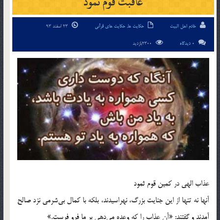
عاقبت قوم ثمود
خادم اهل البیت
حکایت ها
,
حکایت های قرآنی
23 اسفند 93
0 دیدگاه
2300بازدید
عذاب الهي در كمين قوم ثمود
آنها نه تنها از اين جنايت بزرگ، نهراسيدند، ‌بلكه با كمال بي‎شرمي نزد صالح
آمدند و گفتند: «آن عذاب را كه وعده مي‎دهي بر ما فرو فرست.»