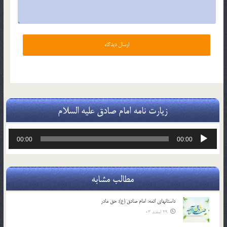
زیارت نامه امام صادق علیه السلام
پخش‌کننده
00:00
00:00
صوت
مطالب مشابه
داستانهای ائمه: امام صادق (ع): حق مادر
29 اسفند 03