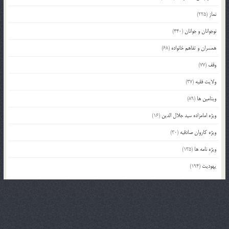
نماز
(225)
نوجوانان و جوانان
(440)
همسران و تفاهم خانواده
(68)
وقف
(77)
ولایت فقیه
(37)
ویتامین ها
(89)
ویژه امامزاده سید جلال الدین
(16)
ویژه کاروان صادقیه
(30)
ویژه نامه ها
(135)
یهودیت
(194)