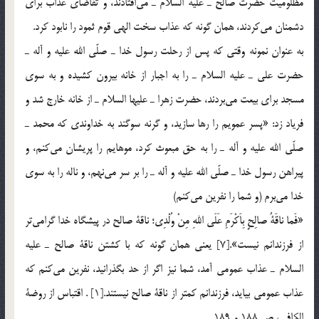
مظلوميت حضرت صالح ـ عليه السلام ـ مي‎افتادند، و تقاضاي عذاب براي
دشمنان مي‎كردند، همان گونه كه عذاب سخت الهي قوم ثمود را نابود كرد.
به عنوان نمونه وقتي كه پس از رحلت رسول خدا ـ صلّي الله عليه و آله ـ
حضرت علي ـ عليه السلام ـ را به اجبار از خانه بيرون كشيده و به سوي
مسجد براي بيعت مي‎بردند، حضرت زهرا ـ عليها السلام ـ از خانه خارج شد و
فرياد زد: «پسر عمويم را رها سازيد، ‌و گرنه سوگند به خداوندي كه محمد ـ
صلّي الله عليه و آله ـ را به حق مبعوث كرد، موهايم را پريشان مي‎كنم، و
پيراهن رسول خدا ـ صلّي الله عليه و آله ـ را بر سر مي‎نهم، و ناله را به سوي
خدا مي‎برم (و شما را نفرين مي‎كنم)
«فَما ناقَةُ صالِحٍ بِاَكْرَمِ عَلَي اللهِ مِنْ وُلْدِي؛ ناقة صالح در پيشگاه خدا گرامي‎تر
از فرزندانم نيست».[7] يعني همان گونه كه با كشتن ناقة صالح ـ عليه
السلام ـ عذاب عمومي آمد، شما نيز اگر از حد بگذرانيد، نفرين مي‎كنم كه
عذاب عمومي بيايد، فرزندانم كمتر از ناقة صالح نيستند.[1] . اقتباس از روضة
الكافي، ص 188 و 189.