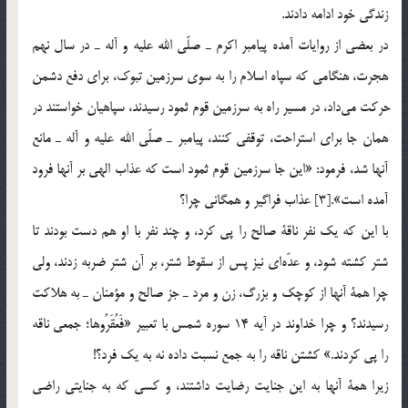
زندگي خود ادامه دادند.
در بعضي از روايات آمده پيامبر اكرم ـ صلّي الله عليه و آله ـ در سال نهم
هجرت، هنگامي كه سپاه اسلام را به سوي سرزمين تبوك، براي دفع دشمن
حركت مي‎داد، در مسير راه به سرزمين قوم ثمود رسيدند، سپاهيان خواستند در
همان جا براي استراحت، توقفي كنند، پيامبر ـ صلّي الله عليه و آله ـ مانع
آنها شد، فرمود: «اين جا سرزمين قوم ثمود است كه عذاب الهي بر آنها فرود
آمده است».[3] عذاب فراگير و همگاني چرا؟
با اين كه يك نفر ناقة صالح را پي كرد، ‌و چند نفر با او هم دست بودند تا
شتر كشته شود، و عدّه‎اي نيز پس از سقوط شتر، بر آن شتر ضربه زدند، ولي
چرا همة آنها از كوچك و بزرگ، زن و مرد ـ جز صالح و مؤمنان ـ به هلاكت
رسيدند؟ و چرا خداوند در آيه 14 سوره شمس با تعبير «فَعُقَرُوها؛ جمعي ناقه
را پي كردند.» كشتن ناقه را به جمع نسبت داده نه به يك فرد؟!
زيرا همة آنها به اين جنايت رضايت داشتند، و كسي كه به جنايتي راضي