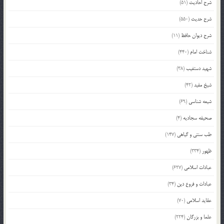
شرح احادیث
(51)
شرح حدیث
(550)
شرح دیوان حافظ
(11)
شناخت امام
(440)
شهید دستغیب
(38)
شیخ مفید
(42)
شیعه شناسی
(69)
صحیفه سجادیه
(4)
طب سنتی و گیاهی
(147)
ظهور
(334)
عبادات اسلامی
(627)
عبادات و فروع دین
(34)
عقاید اسلامی
(70)
علما و بزرگان
(224)