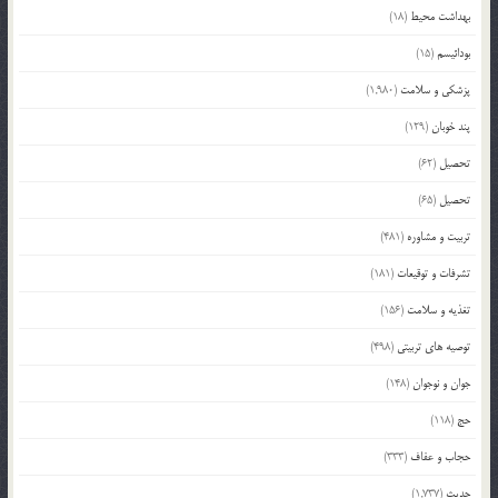
بهداشت محیط
(18)
بودائیسم
(15)
پزشکی و سلامت
(1,980)
پند خوبان
(129)
تحصیل
(62)
تحصیل
(65)
تربیت و مشاوره
(481)
تشرفات و توقیعات
(181)
تغذیه و سلامت
(156)
توصیه های تربیتی
(498)
جوان و نوجوان
(148)
حج
(118)
حجاب و عفاف
(333)
حدیث
(1,737)