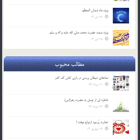
ویژه ماه شعبان المعظّم
28 دی 04
ویژه مبعث حضرت محمد صلی الله علیه و اله و سلم
25 دی 04
مطالب محبوب
نمادهای شیطان پرستی در بازی کلش آف کلنز
11 مرداد 94
خاطره ای از توسل به حضرت زهرا(س)
23 خرداد 94
تجارت پُرسود ازدواج موقت !
16 شهریور 04