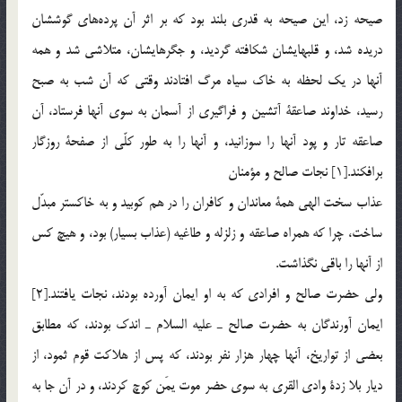
صيحه زد، اين صيحه به قدري بلند بود كه بر اثر آن پرده‎هاي گوششان
دريده شد، و قلبهايشان شكافته گرديد، و جگرهايشان، متلاشي شد و همه
آنها در يك لحظه به خاك سياه مرگ افتادند وقتي كه آن شب به صبح
رسيد، خداوند صاعقة آتشين و فراگيري از آسمان به سوي آنها فرستاد، آن
صاعقه تار و پود آنها را سوزانيد، و آنها را به طور كلّي از صفحة روزگار
برافكند.[1] نجات صالح و مؤمنان
عذاب سخت الهي همة معاندان و كافران را در هم كوبيد و به خاكستر مبدّل
ساخت، چرا كه همراه صاعقه و زلزله و طاغيه (عذاب بسيار) بود، و هيچ كس
از آنها را باقي نگذاشت.
ولي حضرت صالح و افرادي كه به او ايمان آورده بودند، ‌نجات يافتند.[2]
ايمان آورندگان به حضرت صالح ـ عليه السلام ـ اندك بودند، كه مطابق
بعضي از تواريخ، ‌آنها چهار هزار نفر بودند، كه پس از هلاكت قوم ثمود، از
ديار بلا زدة وادي القري به سوي حضر موت يمَن كوچ كردند، و در آن جا به