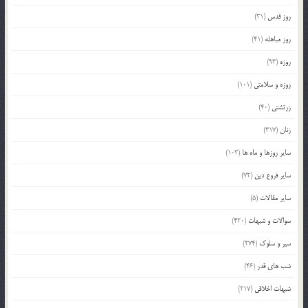
روز قدس
(31)
روز مباهله
(41)
روزه
(93)
روزه و سلامتی
(101)
زرتشتی
(40)
زنان
(317)
سایر روزها و ماه ها
(103)
سایر فروع دین
(72)
سایر مقالات
(5)
سوالات و شبهات
(420)
سیر و سلوک
(274)
شب های قدر
(46)
شبهات اخلاقی
(217)