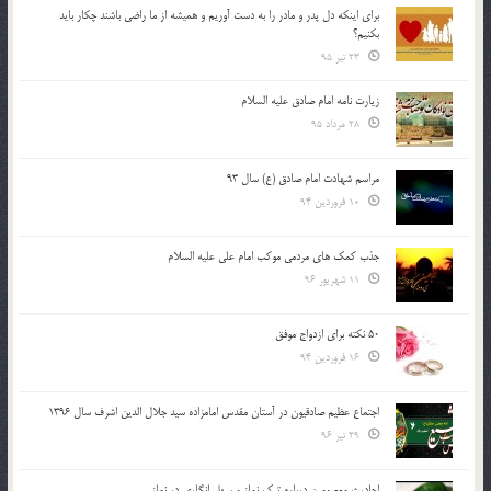
براي اينكه دل پدر و مادر را به دست آوريم و هميشه از ما راضي باشند چكار بايد
بكنيم؟
23 تیر 95
زیارت نامه امام صادق علیه السلام
28 مرداد 95
مراسم شهادت امام صادق (ع) سال 93
10 فروردین 94
جذب کمک های مردمی موکب امام علی علیه السلام
11 شهریور 96
50 نکته برای ازدواج موفق
16 فروردین 94
اجتماع عظیم صادقیون در آستان مقدس امامزاده سید جلال الدین اشرف سال 1396
29 تیر 96
احادیث معصومین درباره ترک نماز و سهل انگاری در نماز