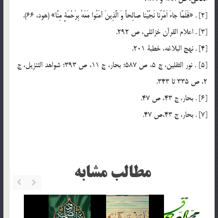
[2] . «فَلَمَّا جاءَ اَمْرُنا نَجَّيْنا صالِحاً وَ الَّذِينَ آمَنُوا مَعَهُ بِرَحْمَةٍ مِنَّا» (هود، 66).
[3] . اعلام القرآن خزائلي، ص 292.
[4] . نهج البلاغه، خطبة 201.
[5] . نور الثقلين، ج 5، ص 587؛ بحار، ج 11، ص 393؛ شواهد التنزيل، ج
2، ص 335 تا 343.
[6] . بحار، ج 43، ص 47.
[7] . بحار، ج 43،‌ص 47.
مطالب مشابه