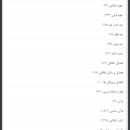
علوم اسلامی
(43)
علوم قرآنی
(343)
عید غدیر خم
(185)
عید فطر
(35)
عید نوروز
(45)
غیبت امام
(291)
فضایل اخلاقی
(183)
فضایل و رذایل اخلاقی
(168)
فضایل و ویژگی ها
(10)
فقه و احکام شرعی
(340)
قرآن
(23)
قرآن شناسی
(1,861)
کتب اسلامی
(2,295)
کرامات و معجزات
(9)