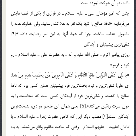
باشد، در آن شركت نموده است.
چنان كه امير مؤمنان علي ـ عليه السلام ـ در فرازي از يكي از خطبه‎هايش
مي‎فرمايد: «ناقة صالح را تنها يك نفر به هلاكت رسانيد، ولي خداوند همه را
مشمول عذاب ساخت، چرا كه همة آنها به اين امر رضايت دادند.»[4]
شقي‎ترين پيشينيان و آيندگان
روزي پيامبر اكرم ـ صلّي الله عليه و آله ـ به حضرت علي ـ عليه السلام ـ رو
كرد و فرمود:
«ياعَلِي اَشْقَي الْاَوَّلِينَ عاقِرُ النّاقَةِ، وَ اَشْقَي الْآخِرِينَ مَنْ يخْضِبُ هذِهِ مِنْ هذا؛
اي علي! شقي‎ترين و تيره بخت‎ترين فرد پيشينيان همان كسي بود كه ناقة
صالح را كشت، و شقي‎ترين فرد از آيندگان كسي است كه محاسنت را به
خون سرت رنگين مي‎كند».[5] يعني همان ابن ملجم مرادي، ‌بدبخت‎ترين
آيندگان است.[6] مطلب ديگر اين كه: گاهي حضرت زهرا ـ عليه السلام ـ يا
امامان اهلبيت ـ عليهم السلام ـ وقتي كه سخت مظلوم واقع مي‎شدند، به ياد