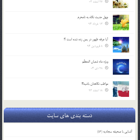
27 اسفند 03
چهل حدیث نگاه به نامحرم
13 خرداد 94
آیا جرقه ظهور در یمن زده شده است ؟!
8 فروردین 94
ویژه ماه شعبان المعظّم
28 دی 04
مواظب نگاهتان باشید!!!
18 اسفند 93
دسته بندی های سایت
آشنایی با صحیفه سجادیه
(56)