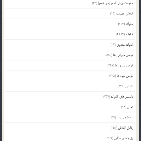
حکومت جهانی امام زمان (عج)
(24)
خاندان عصمت
(15)
خانواده
(227)
خانواده
(2,682)
خانواده مهدوی
(22)
خواص خوراکی ها
(550)
خواص سبزی ها
(228)
خواص میوه ها
(308)
داستان
(146)
دانستنی‌های خانواده
(357)
دجال
(29)
دعاها و زیارت
(19)
رذایل اخلاقی
(252)
رژیم های غذایی
(209)