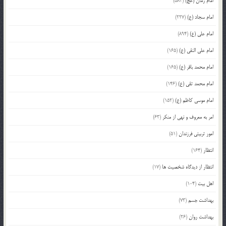
امام زمان (عج)
(583)
امام سجاد (ع)
(227)
امام علی (ع)
(894)
امام علی النقی (ع)
(165)
امام محمد باقر (ع)
(165)
امام محمد تقی (ع)
(146)
امام موسی کاظم (ع)
(152)
امر به معروف و نهی از منکر
(63)
امور تربیتی فرزندان
(51)
انتظار
(164)
انتظار از دیدگاه شخصیت ها
(17)
اهل بیت
(104)
بهداشت جسم
(73)
بهداشت روان
(26)