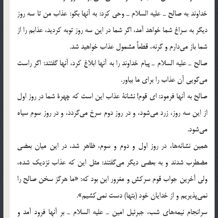
خداوند به صالح ـ عليه السلام ـ وحي كرد: به آنها بگو: عذاب من تا سه روز
ديگر به سراغ شما خواهد آمد، اگر شما در اين سه روز توبه كرديد، عذابم را از
شما باز مي‎دارم و گرنه، قطعاً مشمول عذاب خواهيد شد.
صالح ـ عليه السلام ـ پيام خداوند را به آنها ابلاغ كرد،‌ آنها گفتند: اگر راست
مي‎گويي آن عذاب را براي ما بياور.
صالح به آنها فرمود: اي قوم! نشانة عذاب اين است كه چهرة شما در روز اول
از اين سه روز، زرد مي‎شود، و در روز دوم سرخ مي‎گردد، و در روز سوم سياه
مي‎شود.
همين نشانه‎ها،‌ در روز اول و دوم و سوم، ظاهر شد، در اين ميان بعضي
مضطرب شدند و به بعضي ديگر مي‎گفتند: مثل اين كه عذاب نزديك شده،
ولي آخرين جواب قوم سركش و مغرور اين بود كه: «ما هرگز سخن صالح را
نمي‎پذيريم و از خدايان خود (بتها) دست نمي‎كشيم».
سرانجام نيمه‎هاي شب، جبرئيل امين ـ عليه السلام ـ بر آنها فرود آمد و