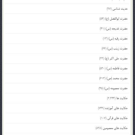
حدیث شناسی
(97)
حضرت ابوالفضل (ع)
(54)
حضرت خدیجه (س)
(41)
حضرت رقیه (س)
(13)
حضرت زینب (س)
(66)
حضرت علی اکبر (ع)
(23)
حضرت فاطمه (س)
(530)
حضرت محمد (ص)
(613)
حضرت معصومه (س)
(45)
حکایت ها
(2,244)
حکایت های آموزنده
(749)
حکایت های قرآنی
(107)
حکایت های معصومین
(838)