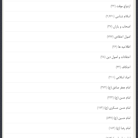
ازدواج موقت
(32)
اسلام شناسی
(2,661)
اصحاب و یاران
(37)
اصول اعتقادی
(777)
اطلاعیه ها
(26)
اعتقادات و اصول دین
(28)
اعتکاف
(43)
اعیاد اسلامی
(211)
امام جعفر صادق (ع)
(372)
امام حسن (ع)
(233)
امام حسن عسکری (ع)
(172)
امام حسین (ع)
(847)
امام رضا (ع)
(182)