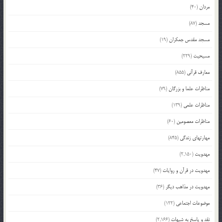
مردان
(40)
مسجد
(87)
مسجد مقدس جمکران
(19)
مسیحیت
(229)
معارف قرآنی
(855)
مناظرات علما و بزرگان
(79)
مناظرات علمی
(139)
مناظرات معصومین
(60)
مهارتهای زندگی
(845)
مهدویت
(2,150)
مهدویت در قرآن و روایات
(47)
مهدویت در مذاهب دیگر
(36)
موضوعات اجتماعی
(122)
نقد و پاسخ به شبهات
(2,166)