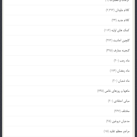
کلام جاودان
(2,293)
کلام جدید
(34)
کمک های اولیه
(116)
گلچین احادیث
(372)
گنجینه معارف
(495)
ماه رجب
(20)
ماه رمضان
(176)
ماه شعبان
(20)
ماهها و روزهای خاص
(745)
مبانی اعتقادی
(20)
مختلف
(367)
مدعیان دروغین
(25)
مراجع معظم تقلید
(15)