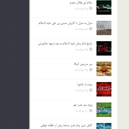
سلام ای هلال محرم
بالا
25 خرداد 05
و
پایین
استفاده
منزل به منزل با کاروان حسین بن علی علیه السلام
کنید.
25 خرداد 05
پاسخ امام زمان علیه السلام به چند شبهه عاشورایی
25 خرداد 05
من سرزمین کربلا
25 خرداد 05
بیعت با عاشورا
25 خرداد 05
ویژه عید غدیر خم
10 خرداد 05
کامل ترین پیام غدیر ترجمه روان از خطابه جهانی