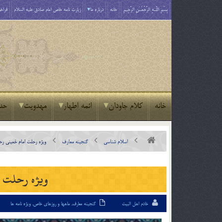
بِسْمِ اللَّـهِ الرَّحْمَـٰنِ الرَّحِيمِ
خانه
درباره ما
زیارت نامه خاص امام صادق علیه السلام
فراخو
خانه
کلام جاودان
ائمه اطهار
مهدویت
حد
اسلام شناسی
گنجینه معارف
ویژه رحلت امام خمینی رحم
ویژه رحلت ام
خادم اهل البیت
گنجینه معارف
,
ماهها و روزهای خاص
,
ویژه نامه ها