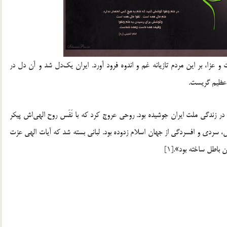
عزا، بر این مردم تازیانه غم و اندوه فرود آورد. ایران یک‌دل شد و آن دل در
عظیم گریست.
ر زندگی ملت ایران جوشیده بود. روحی عروج کرد که با نَفَس روح الهی‌اش پیکر
 سردی و افسردگی از جهان اسلام زدوده بود. لبانی بسته شد که آیات الهی عزت
 باطل ساخته بود».[1]