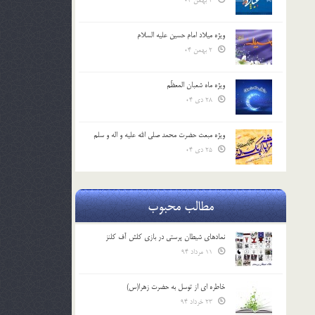
2 بهمن 04
ویژه میلاد امام حسین علیه السلام
2 بهمن 04
ویژه ماه شعبان المعظّم
28 دی 04
ویژه مبعث حضرت محمد صلی الله علیه و اله و سلم
25 دی 04
مطالب محبوب
نمادهای شیطان پرستی در بازی کلش آف کلنز
11 مرداد 94
خاطره ای از توسل به حضرت زهرا(س)
23 خرداد 94