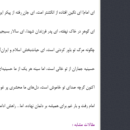
ای امام! ای نگین ِافتاده از انگشتر امت، ای جان ِرفته از پیکر ایر
ای گوهرِ در خاک نهفته، ای پدر فرزندان شهدا، ای سالار بسیجی
چگونه مرگ تو باور کردنی است، ای حیات‌بخش اسلام و ایران؟
حسینیه جماران از تو خالی است، اما سینه هر یک از ما حسینیه‌ا
اکنون گرچه صدای تو خاموش است، دل‌های ما محشری پر غوغا 
امام رفت و بار غم برای همیشه بر دلمان نهاده، اما… راهش ادامه 
مقالات مشابه :