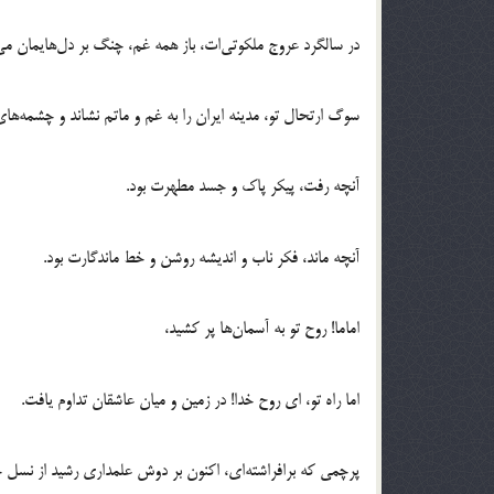
در سالگرد عروج ملکوتی‌ات، باز همه غم، چنگ بر دل‌هایمان می‌
سوگ ارتحال تو، مدینه ایران را به غم و ماتم نشاند و چشمه‌ها
آنچه رفت، پیکر پاک و جسد مطهرت بود.
آنچه ماند، فکر ناب و اندیشه روشن و خط ماندگارت بود.
اماما! روح تو به آسمان‌ها پر کشید،
اما راه تو، ای روح خدا! در زمین و میان عاشقان تداوم یافت.
پرچمی که برافراشته‌اى، اکنون بر دوش علمداری رشید از نس