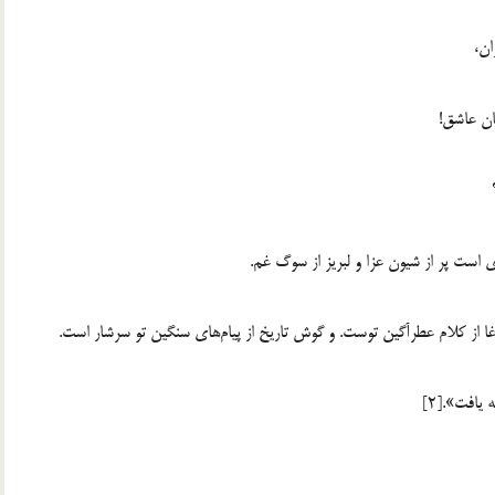
ان،
ان عاشق!
ی است پر از شیون عزا و لبریز از سوگ غم.
از کلام عطرآگین توست. و گوش تاریخ از پیام‌های سنگین تو سرشار است.
یافت».[2]