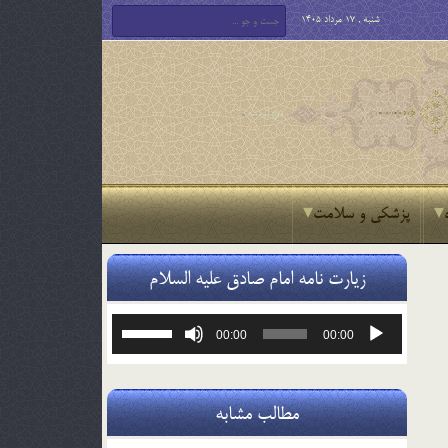
شنبه , 17 مرداد 1405
پزشکی و سلامت
زیارت نامه امام صادق علیه السلام
پخش‌کننده
برای
00:00
00:00
صوت
افزایش
یا
کاهش
صدا
مطالب مشابه
از
کلیدهای