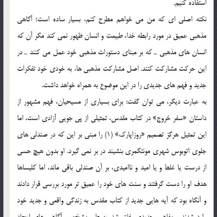
استفاده كنيم.
نكته اصلي اي كه من مي خواهم مطرح كنم، بسيار ساده است؛ آگاهي
مذهبي عميق در مورد رابطه خدا، طبيعت و انسان ظهور نمي كند مگر آن كه
انسان هاي مذهبي ـ كه بر مبناي دستورات مذهبي خود عمل مي كنند ـ در
اين حركت مشاركت كنند. اصل مشاركت مذهبي ها، به خودي خود تفكرات
جديد و فهم هاي جديدي را در اين موضوع به همراه خواهد داشت.
به عبارت ديگر، مي توان گفت: براي بسياري از مسيحيان، فهم مشهور از
داستان «سفر خروج» در كتاب مقدس، تمثيلي از پي جويي آزادي است، اما
اين تمثيل هرگز تصميم «روزاپارك» (1) را مبني بر اين كه در صندلي هاي
جلوي اتوبوس شهري مونتگمري بنشيند در بر نمي گيرد. او بدون هيچ حسي
از درست يا غلط و يا اميد و نااميدي، بر آن صندلي باقي ماند، اما كليساها
هدف او را دست گرفتند و سنت هاي خود را عميق تر مورد بررسي قرار دادند
و آنگاه بود كه آيه هايي جديد از كتاب مقدس به زندگي واقعي و جديد خود
وارد شدند و مفاهيم جديدي خلق شد. به طور مشخص، آگاهي هاي ايجاد