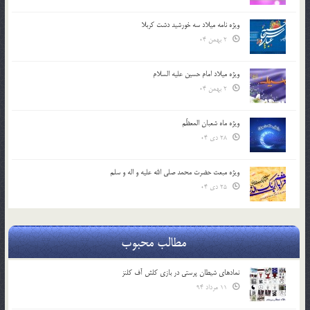
ویژه نامه میلاد سه خورشید دشت کربلا
2 بهمن 04
ویژه میلاد امام حسین علیه السلام
2 بهمن 04
ویژه ماه شعبان المعظّم
28 دی 04
ویژه مبعث حضرت محمد صلی الله علیه و اله و سلم
25 دی 04
مطالب محبوب
نمادهای شیطان پرستی در بازی کلش آف کلنز
11 مرداد 94