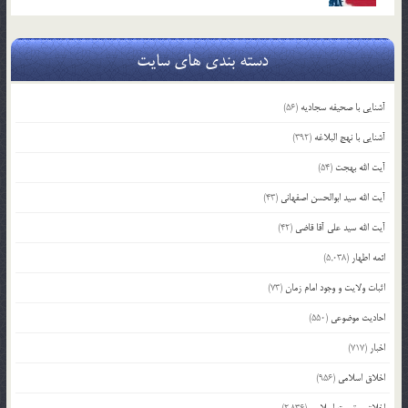
دسته بندی های سایت
آشنایی با صحیفه سجادیه
(56)
آشنایی با نهج البلاغه
(392)
آیت الله بهجت
(54)
آیت الله سید ابوالحسن اصفهانی
(43)
آیت الله سید علی آقا قاضی
(42)
ائمه اطهار
(5,038)
اثبات ولایت و وجود امام زمان
(73)
احادیث موضوعی
(550)
اخبار
(717)
اخلاق اسلامی
(956)