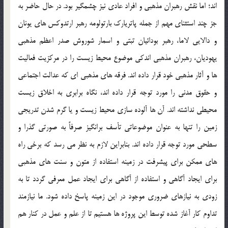
اند؛ اما نقش رهبران مذهبي و افراد عادي نيز چشمگير بود. در حال حاضر به
جز چند استثناي مهم از جمله پاتريارك بارتولومه رهبر ارتدوكس هاي يونان
و دالايي لاما، رهبر بودائيان تبتي و اسمار شوروش صدر اعظم مذهبي
يهوديان، رهبران مذهبي اندكي موضوع محيط زيست را در مركزيت فعاليت
ها و آثار مذهبي خود قرار داده اند. فرقه هاي مذهبي اي كه عدالت اجتماعي
و حقوق مدني را مورد توجه قرار داده اند، نگاه برابري به اخلاق زيست
محيطي نداشته اند. آن ها آلوده سازي محيط زيست و يا گرم شدن تدريجي
زمين را تنها به عنوان موضوعاتي تأسف برانگيز صرفاً به صورتي گذرا و
سطحي مورد توجه قرار داده اند. بنابراين لازم به نظر مي رسد كه برخي راه
هاي ممكن براي پيشرفت در زمينه استفاده از متون و سنت هاي مذهبي
براي ايجاد آگاهي و استفاده از آگاهي براي ايجاد عمل معرفي گردد تا به
زودي به نيازهاي ضروري موجود در اين زمينه پاسخ داده شود. ما نيازمند
تداوم كار آغاز شده توسط اين پروژه ها هستيم تا از علم و عمل در كنار هم