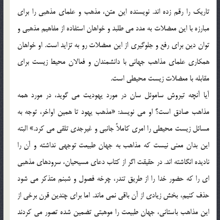
تاريك را رقم زده اند. نويسنده اين متن، مذهب و علماي مذهبي را براي
مبارزه با اين معضلات به مدد مي طلبد و خواهان استفاده از مفاهيم مذهبي و
توان دين براي رفع و جلوگيري از اين معضلات رو به تزايد است. او خواهان
همكاري علماي مذاهب جهاني با دانشمندان و فعالان محيط زيست براي
مقابله با معضلات زيست محيطي است.
آيا آنچه تيروش ساموئل سان در مورد يهوديت مي گويد، در مورد همه
مذاهب صادق است؟ او مي نويسد: «مذهب يهود تا همين اواخر، توجه به
مسائل زيست محيطي را امري كاملاً جانبي و غيرجدي تلقي مي كرد.» البته
اين بدان معني نيست كه مذاهب به جهان طبيعت توجهي نداشته و آن را
ناديده انگاشته اند. در حقيقت اگر از كتاب دعاي مسيحيان، سرودهاي مذهبي
اي را كه حضور خدا را از طريق تندر، چرخه فصول و شبنم متذكر مي شود
حذف كنيم، بخش زيادي از آن باقي نمي ماند. اما براي چندين قرن برخي از
اين مذاهب باستاني، جهان طبيعت را موهبتي تضمين شده تصور مي كردند