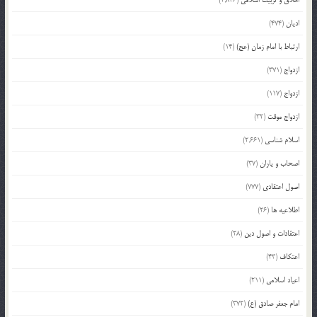
اخلاق و تربیت اسلامی
(2,836)
ادیان
(474)
ارتباط با امام زمان (عج)
(14)
ازدواج
(371)
ازدواج
(117)
ازدواج موقت
(32)
اسلام شناسی
(2,661)
اصحاب و یاران
(37)
اصول اعتقادی
(777)
اطلاعیه ها
(26)
اعتقادات و اصول دین
(28)
اعتکاف
(43)
اعیاد اسلامی
(211)
امام جعفر صادق (ع)
(372)