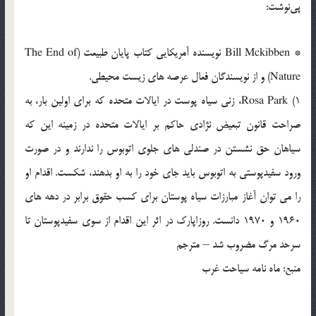
پي‌نوشت:
* Bill Mckibben نويسنده آمريكايي كتاب پايان طبيعت (The End of
Nature) و از نويسندگان فعال عرصه هاي زيست محيطي.
1) Rosa Park، زني سياه پوست در ايالات متحده كه براي اولين بار، به
صراحت قانون تبعيض نژادي حاكم بر ايالات متحده در زمينه اين كه
سياهان حق نشستن در صندلي هاي جلوي اتوبوس را ندارند و در صورت
ورود سفيدپوستي به اتوبوس بايد جاي خود را به او بدهند، شكست. اقدام او
را مي توان آغاز مبارزات سياه پوستان براي كسب حقوق برابر در دهه هاي
1960 و 1970 دانست. روزاپارك در اثر اين اقدام از سوي سفيدپوستان تا
سرحد مرگ مضروب شد – مترجم
منبع: ماه نامه سياحت غرب