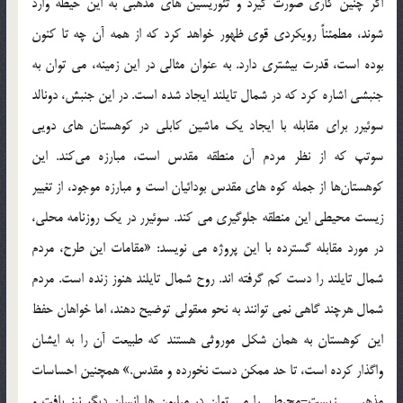
اگر چنين كاري صورت گيرد و تئوريسين هاي مذهبي به اين حيطه وارد
شوند، مطمئناً رويكردي قوي ظهور خواهد كرد كه از همه آن چه تا كنون
بوده است، قدرت بيشتري دارد. به عنوان مثالي در اين زمينه، مي توان به
جنبشي اشاره كرد كه در شمال تايلند ايجاد شده است. در اين جنبش، دونالد
سوئيرر براي مقابله با ايجاد يك ماشين كابلي در كوهستان هاي دويي
سوتپ كه از نظر مردم آن منطقه مقدس است،‌ مبارزه مي‌كند. اين
كوهستان‌ها از جمله كوه هاي مقدس بودائيان است و مبارزه موجود، از تغيير
زيست محيطي اين منطقه جلوگيري مي كند. سوئيرر در يك روزنامه محلي،
در مورد مقابله گسترده با اين پروژه مي نويسد: «مقامات اين طرح، مردم
شمال تايلند را دست كم گرفته اند. روح شمال تايلند هنوز زنده است. مردم
شمال هرچند گاهي نمي توانند به نحو معقولي توضيح دهند، اما خواهان حفظ
اين كوهستان به همان شكل موروثي هستند كه طبيعت آن را به ايشان
واگذار كرده است، تا حد ممكن دست نخورده و مقدس.» همچنين احساسات
مذهبي ـ زيست-محيطي را مي توان در ميليون ها انسان ديگر نيز يافت و