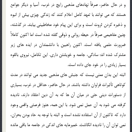
و در حال حاضر، صرفاً نهادهاي مذهبي رايج در غرب، آسيا و ديگر جوامع
هستند كه مي توانند با تعهد كامل اعلام كنند كه زندگي چيزي بيش از انبوه
و ذخيره كردن ثروت است و براي اين پيام خود مخاطبيني بيابند. در گذشته،
چنين مفاهيمي صرفاً در حيطه رواني و ذوقي گفته شده است اما اكنون كاملاً
ضرورت علمي يافته است. اكنون راهبين با دانشمندان در ايده هاي زير
مشترك شده اند: سادگي، جامعه و خويشتن داري. اين تكامل، نيروي بالقوه
بسيار زيادي را در خود جاي داده است.
البته اين بدان معني نيست كه جنبش هاي مذهبي جديد مي توانند در مدت
كوتاهي تأثيرات فراوان داشته باشند. در حال حاضر، حداقل در غرب، بسياري
از دستورات ديني حتي در ميان آن ها كه به آن دين اعتقاد دارند، ناديده
گرفته مي شود به آن عمل نمي شود. با اين همه، هنوز فرصتي واقعي وجود
دارد كه تاكنون از آن استفاده نشده است و البته با توجه به حاد بودن بحران،
نمي توان آن را ناديده انگاشت. خميرمايه هاي اندكي در جامعه ما باقي مانده