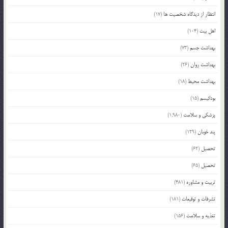
انتظار از دیدگاه شخصیت ها
(17)
اهل بیت
(104)
بهداشت جسم
(73)
بهداشت روان
(26)
بهداشت محیط
(18)
بودائیسم
(15)
پزشکی و سلامت
(1,980)
پند خوبان
(129)
تحصیل
(62)
تحصیل
(65)
تربیت و مشاوره
(481)
تشرفات و توقیعات
(181)
تغذیه و سلامت
(156)