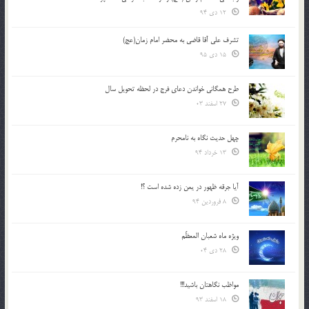
12 دی 94
تشرف علي آقا قاضي به محضر امام زمان(عج)
15 دی 95
طرح همگانی خواندن دعای فرج در لحظه تحویل سال
27 اسفند 03
چهل حدیث نگاه به نامحرم
13 خرداد 94
آیا جرقه ظهور در یمن زده شده است ؟!
8 فروردین 94
ویژه ماه شعبان المعظّم
28 دی 04
مواظب نگاهتان باشید!!!
18 اسفند 93