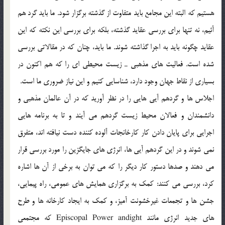
هستيم كه البته اين مجامع بايد متفاوت از گذشته برگزار شود. ما بايد گرد هم
آئيم، نه تنها براي بررسي عقايد گذشته، بلكه براي بررسي اين نكته كه اين
عقايد چگونه بايد به اجرا گذاشته شوند. ما بايد، چنان كه در مقالاتي بررسي
شده است. فعاليت هاي مذهبي ـ زيست محيطي اي را كه هم اكنون در
بسياري از نقاط جهان وجود دارد، شناسايي كنيم و اين نياز ضروري ما است.
اجلاس ها و گردهم آيي هايي را در نظر آوريد كه در آن عالمان مذهبي و
دانشمندان و فعالان محيط زيست گردهم مي آيند و تا به برنامه هايي
اجرايي براي پايان دادن كار كارخانجات آلوده كننده دست نيافته اند، متفرق
نمي شوند و در اين گردهم آيي ها، انرژي هاي جايگزين را مورد بررسي قرار
مي دهند و صدها دستور كار ديگر را كه مي توان به برخي از آن ها اشاره
كرد، بررسي مي كنند: كمك به برگزاري همايش هاي عمومي، راه پيمايي،
جشن ها و تجمعات غيرخشونت آميز، و كمك به ايجاد كارخانه ها و طرح
هاي جديد انرژي مانند Episcopal Power andight كه مجتمعي