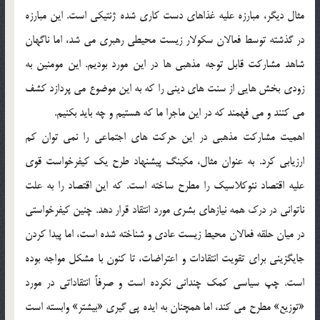
مثال ديگر، مبارزه عليه غذاهاي دست كاري شده ژنتيكي است. اين مبارزه
در گذشته توسط فعالان سكولار زيست محيطي رهبري مي شد، اما ناگهان
شاهد مشاركت قابل توجه مذهبي ها در اين مورد بوديم. اين مومنين به
زودي بخش هايي از سنت هاي ديني را كه به اين موضوع مي پردازد كشف
مي كنند و مي فهمند كه در اين ماجرا ما كه هستيم و چه بايد بكنيم.
اهميت مشاركت مذهبي در اين حركت هاي اجتماعي را نمي توان كم
ارزيابي كرد. به عنوان مثال، مكينگ پيشنهاد طرح يك كيفرخواست قوي
عليه اقتصاد نئوكلاسيك را مطرح ساخته است. كه اين اقتصاد را به علت
ناتواني در درك همه نيازهاي بشري مورد انتقاد قرار دهد. چنين كيفرخواستي
در ميان حلقه فعالان محيط زيست عادي و شناخته شده است، اما پيدا كردن
جايگزيني براي تقويت انتقادات و اعتراضات، تا كنون با مشكل مواجه بوده
است. چپ سياسي كمك چنداني نكرده است و صرفاً انتقاداتي در مورد
«توزيع» مطرح مي كند، اما همچنان به ايده پي گيري «بيشتر» وابسته است