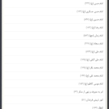
امام حسن (ع)
(233)
امام حسن عسکری (ع)
(172)
امام حسین (ع)
(847)
امام رضا (ع)
(182)
امام زمان (عج)
(583)
امام سجاد (ع)
(227)
امام علی (ع)
(894)
امام علی النقی (ع)
(165)
امام محمد باقر (ع)
(165)
امام محمد تقی (ع)
(146)
امام موسی کاظم (ع)
(152)
امر به معروف و نهی از منکر
(63)
امور تربیتی فرزندان
(51)
انتظار
(164)