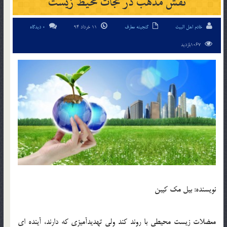
نقش مذهب در نجات محيط زيست
خادم اهل البیت
گنجینه معارف
11 خرداد 94
0 دیدگاه
1067بازدید
نويسنده: بيل مك كيبن
معضلات زيست محيطي با روند كند ولي تهديدآميزي كه دارند، آينده اي