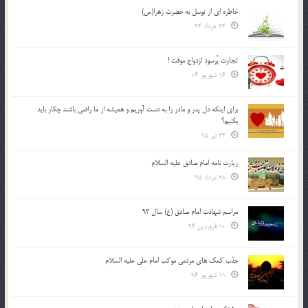
خاطره ای از توسل به حضرت زهرا(س)
23 خرداد 94
تجارت پُرسود ازدواج موقت !
16 شهریور 04
براي اينكه دل پدر و مادر را به دست آوريم و هميشه از ما راضي باشند چكار بايد
بكنيم؟
23 تیر 95
زیارت نامه امام صادق علیه السلام
28 مرداد 95
مراسم شهادت امام صادق (ع) سال 93
10 فروردین 94
جذب کمک های مردمی موکب امام علی علیه السلام
11 شهریور 96