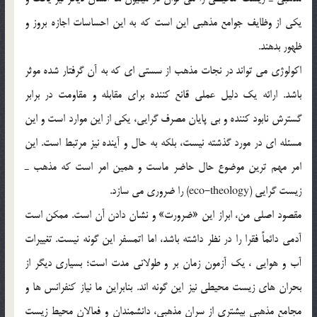
يكي از وظايف جوامع مذهبي اين است كه به اين احساسات اجازه بروز و
ظهور بدهند.
اكولوژي مي تواند در نجات مذهب از سستي اي كه به آن گرفتار شده موثر
باشد. ارائه يك دليل عملي قانع كننده براي مقابله و مقاومت در برابر
گسترش نابود كننده و بي پايان مصرف گرايي، يكي از اين موارد است و اين
مسئله اي در مورد گذشته نيست، بلكه به حال و آينده نيز مرتبط است. اين
امر مهم ترين موضوع حال حاضر ماست و همين امر است كه مذهب ـ
زيست گرايي (eco-theology) را ضروري مي سازد.
مقصود اصلي من، ابراز اين «ضرورت» و نشان دادن آن است. ممكن است
آدمي دائماً فقرا را در نظر داشته باشد، اما اتمسفر اين گونه نيست. تغييرات
آب و هوايي ، يك آزمون زمان بر و طولاني مدت است؛ بسياري ديگر از
بحران هاي زيست محيطي نيز اين گونه اند. بنابراين ما نياز كنفرانس ها و
مجامع مذهبي بيشتري از سران مذهبي، دانشمندان و فعالان محيط زيست