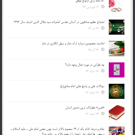
50 نکته برای ازدواج موفق
16 فروردین 94
اجتماع عظیم صادقیون در آستان مقدس امامزاده سید جلال الدین اشرف سال 1396
29 تیر 96
احادیث معصومین درباره ترک نماز و سهل انگاری در نماز
29 آذر 95
چه نظراتی در مورد دجال وجود دارد؟
28 مرداد 94
سوالات طبی و پاسخ های امام صادق(ع)
28 اسفند 93
«نفس» خطرناک ترین دشمن انسان
26 اسفند 93
مقام و درجه كدام يك از 14 معصوم بالاتر است چون بعضي امام علي ـ عليه السلام ـ
و بعضي ها امام زمان (عج) را از همه بالاتر مي دانند چرا؟