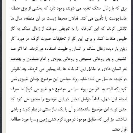
برق كه با زغال سنگ تغذيه مي شوند، وجود دارد كه بخشي از برق منطقه
ماساچوست را تأمين مي كند. فعالان محيط زيست در آن منطقه، سال ها
تلاش كردند كه اين كارخانه را به تعويض سوخت از زغال سنگ به گاز
طبيعي متقاعد كنند و براي اين كار از تحقيقات صورت گرفته در مورد آثار
زيان بار دوده زغال سنگ بر انسان و طبيعت استفاده مي‌كردند، اما اگر صد
كشيش و پدر روحاني مسيحي و روحاني يهودي و امام مسلمان و چندصد
نفر انسان عادي در مقابل اين كارخانه ها راه پيمايي مي كردند، چه تفاوتي
در نتيجه حاصل مي شد؛ شايد روند سياسي اين موضوع چندان تغييري نمي
كرد (كه البته به نظر من، روند سياسي موضوع هم تغيير مي كرد) اما صرف
انجام اين عمل، قطعاً عوامل دخيل در اين موضوع را مجبور مي كرد كه
جدي تر به اين موضوع بيانديشند و آن را يك نياز سنتي در نظر گيرند و راهي
نداشتند جز اين كه حقايق موجود در مورد گرم شدن زمين و… را مورد مطالعه
قرار دهند.