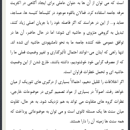
است كه مي توان از آن ها به عنوان عاملي براي ايجاد آگاهي در اكثريت
مرفه جامعه استفاده كرد. فعالان بالقوه موجود در كليساها كنيسه ها، مساجد،
معابد و… از اين در هراسند كه اگر فاصله خود را با جريان اصلي زياد كنند،
تبديل به گروهي منزوي و حاشيه اي شوند؛ اما در حال حاضر، آن ها در
توافق عمومي خفه كننده جامعه ما به نحو نامشهودي حاشيه اي شده اند.
تنها راهي كه اينان مي-توانند احتمال تأثيرگذاري و تغيير وضعيت فعلي ما را
كه از مصرف گرايي خود خوشنوديم، داشته باشند، خارج شدن از اين وضعيت
حاشيه اي و تحمل خطرات فراوان است.
اگر اختلافات را تقليل دهيم، احتمالاً بسياري از درگيري هاي تئوريك از ميان
خواهد رفت. اصولاً در بسياري از مواد تصميم گيري در موضوعات خارجي،
نظرات گروه هاي متفاوت مي تواند به هم نزديك شود. به هر حال، تفاوت
ميان سنت ها يك مسئله ثانوي است و مي توان به موضوعاتي پرداخت كه
همه سنت ها زمينه آن را دارا هستند.