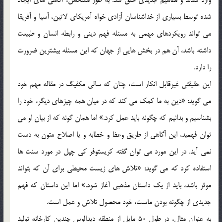
شده توسط بسياري از خداشناسان آزادي خواه آمريكاي لاتين، آسيا و آفريقا
مي تواند رويكردهاي مهمي به مسئله فهم ديني و رابطه انسان و طبيعت
داشته باشد، آن هم در بخش هايي از جهان كه اين مسئله بيشترين ضرورت
را دارد.
اين حقيقتي غيرقابل انكار است، چنان كه سالي مكفيگ در مقاله مهم خود
مي گويد: «دين به ما كمك مي كند كه در ميان همه چيزهاي ديگر، خود را
بشناسيم و بدانيم كه چگونه بايد عمل كرد.» اما همان گونه كه از بيان او مي
توان فهميد، اين آگاهي از طريق وعظ و خطابه و يا اصلاح متون به دست
نمي آيد. در اين مورد مي توان گفته كريستوفر كي چپل در مورد سنت ها
استفاده كرد كه مي گويد: «تلاش هاي زيست محيطي براي آن كه بتواند
موثر باشد، بايد از يك داستان مذهبي آغاز شود.» اما اين داستان كه فهم
جديدي از چگونه بودن ماست، خود محصول تلاش و عمل است.
به عنوان مثال، در طول 50 مايل از منطقه ديدالوس چندين كارخانه توليد