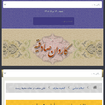
جمعه , 16 مرداد 1405
اسلام شناسی
گنجینه معارف
نقش مذهب در نجات محيط زيست