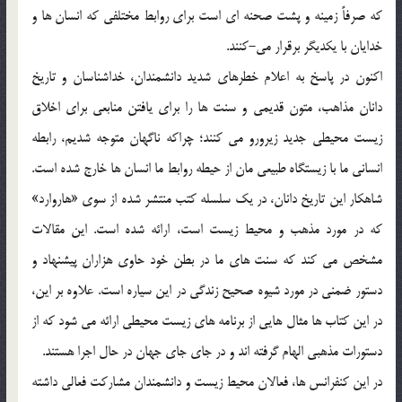
كه صرفاً زمينه و پشت صحنه اي است براي روابط مختلفي كه انسان ها و
خدايان با يكديگر برقرار مي-كنند.
اكنون در پاسخ به اعلام خطرهاي شديد دانشمندان، خداشناسان و تاريخ
دانان مذاهب، متون قديمي و سنت ها را براي يافتن منابعي براي اخلاق
زيست محيطي جديد زيرورو مي كنند؛ چراكه ناگهان متوجه شديم، رابطه
انساني ما با زيستگاه طبيعي مان از حيطه روابط ما انسان ها خارج شده است.
شاهكار اين تاريخ دانان، در يك سلسله كتب منتشر شده از سوي «هاروارد»
كه در مورد مذهب و محيط زيست است، ارائه شده است. اين مقالات
مشخص مي كند كه سنت هاي ما در بطن خود حاوي هزاران پيشنهاد و
دستور ضمني در مورد شيوه صحيح زندگي در اين سياره است. علاوه بر اين،
در اين كتاب ها مثال هايي از برنامه هاي زيست محيطي ارائه مي شود كه از
دستورات مذهبي الهام گرفته اند و در جاي جاي جهان در حال اجرا هستند.
در اين كنفرانس ها، فعالان محيط زيست و دانشمندان مشاركت فعالي داشته