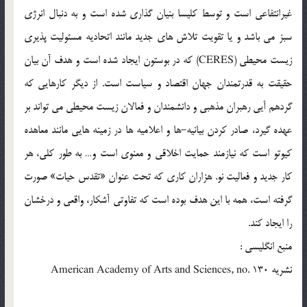
غيرانتفاعي است و توسط كليسا بنيان گذاري شده است و به دنبال انرژي
سبز مي باشد و يا تقويت تلاش هاي جديد مانند اتحاديه مسئوليت پذيري
زيست محيطي (CERES) كه در بوستون ايجاد شده است و هدف آن بيان
حقيقت به قدرتمندان جهان اقتصاد و سياست است. از ديگر كارهايي كه
گردهم آيي رهبران مذهبي و دانشمندان و فعالان زيست محيطي مي تواند بر
عهده گيرد، صادر كردن بيانيه-ها و اعلاميه ها در زمينه هايي مانند معاهده
كيوتو است كه نيازمند حمايت اخلاقي و معنوي است و… به طور كلي، هر
كار جديد و فعاليت نو. هزاران كاري كه تحت عنوان «تقدس حيات» صورت
گرفته است، همه با اين هدف بوده است كه تفاوتي آشكار، واقعي و درخشان
را ايجاد كند.
منبع انگلیسی :
نشريه American Academy of Arts and Sciences, no. 130