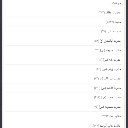
حج
(118)
حجاب و عفاف
(333)
حدیث
(1,737)
حدیث شناسی
(97)
حضرت ابوالفضل (ع)
(54)
حضرت خدیجه (س)
(41)
حضرت رقیه (س)
(13)
حضرت زینب (س)
(66)
حضرت علی اکبر (ع)
(23)
حضرت فاطمه (س)
(530)
حضرت محمد (ص)
(613)
حضرت معصومه (س)
(45)
حکایت ها
(2,244)
حکایت های آموزنده
(749)