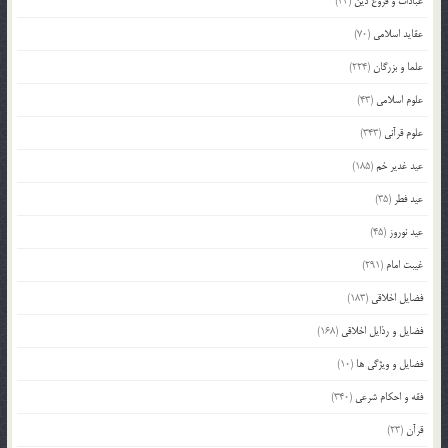
عبادات و فروع دین
(34)
عقاید اسلامی
(70)
علما و بزرگان
(224)
علوم اسلامی
(43)
علوم قرآنی
(343)
عید غدیر خم
(185)
عید فطر
(35)
عید نوروز
(45)
غیبت امام
(291)
فضایل اخلاقی
(183)
فضایل و رذایل اخلاقی
(168)
فضایل و ویژگی ها
(10)
فقه و احکام شرعی
(340)
قرآن
(23)