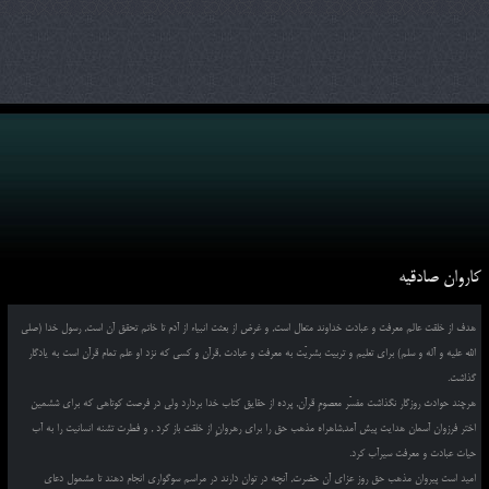
کاروان صادقیه
هدف از خلقت عالم معرفت و عبادت خداوند متعال است, و غرض از بعثت انبیاء از آدم تا خاتم تحقق آن است, رسول خدا (صلی
الله علیه و آله و سلم) برای تعلیم و تربیت بشریّت به معرفت و عبادت ,قرآن و کسی که نزد او علم تمام قرآن است به یادگار
گذاشت.
هرچند حوادث روزگار نگذاشت مفسّر معصومِ قرآن, پرده از حقایق کتاب خدا بردارد ولی در فرصت کوتاهی که برای ششمین
اختر فرزوان آسمان هدایت پیش آمد,شاهراه مذهب حق را برای رهروانِ از خلقت باز کرد , و فطرت تشنه انسانیت را به آب
حیات عبادت و معرفت سیرآب کرد.
امید است پیروان مذهب حق روز عزای آن حضرت, آنچه در توان دارند در مراسم سوگواری انجام دهند تا مشمول دعای