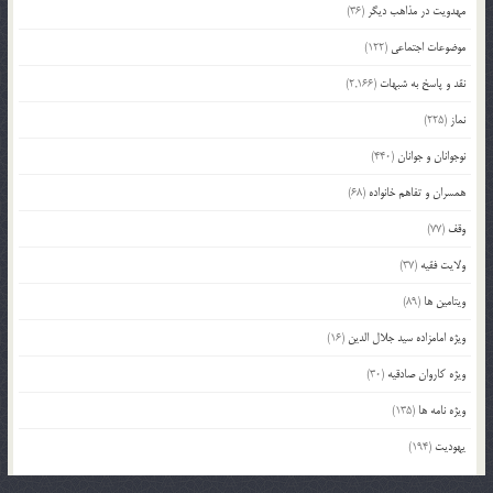
مهدویت در مذاهب دیگر
(36)
موضوعات اجتماعی
(122)
نقد و پاسخ به شبهات
(2,166)
نماز
(225)
نوجوانان و جوانان
(440)
همسران و تفاهم خانواده
(68)
وقف
(77)
ولایت فقیه
(37)
ویتامین ها
(89)
ویژه امامزاده سید جلال الدین
(16)
ویژه کاروان صادقیه
(30)
ویژه نامه ها
(135)
یهودیت
(194)