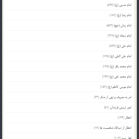
امام حسین (ع)
(847)
امام رضا (ع)
(182)
امام زمان (عج)
(583)
امام سجاد (ع)
(227)
امام علی (ع)
(894)
امام علی النقی (ع)
(165)
امام محمد باقر (ع)
(165)
امام محمد تقی (ع)
(146)
امام موسی کاظم (ع)
(152)
امر به معروف و نهی از منکر
(63)
امور تربیتی فرزندان
(51)
انتظار
(164)
انتظار از دیدگاه شخصیت ها
(17)
اهل بیت
(104)