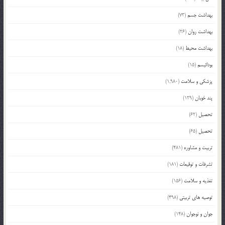
بهداشت جسم
(73)
بهداشت روان
(26)
بهداشت محیط
(18)
بودائیسم
(15)
پزشکی و سلامت
(1,980)
پند خوبان
(129)
تحصیل
(62)
تحصیل
(65)
تربیت و مشاوره
(481)
تشرفات و توقیعات
(181)
تغذیه و سلامت
(156)
توصیه های تربیتی
(498)
جوان و نوجوان
(148)