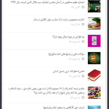
اجتماع عظیم صادقیون در آستان مقدس امامزاده سید جلال الدین اشرف سال 1396
29 تیر 96
احادیث معصومین درباره ترک نماز و سهل انگاری در نماز
29 آذر 95
چه نظراتی در مورد دجال وجود دارد؟
28 مرداد 94
سوالات طبی و پاسخ های امام صادق(ع)
28 اسفند 93
«نفس» خطرناک ترین دشمن انسان
26 اسفند 93
مقام و درجه كدام يك از 14 معصوم بالاتر است چون بعضي امام علي ـ عليه السلام ـ
و بعضي ها امام زمان (عج) را از همه بالاتر مي دانند چرا؟
12 دی 94
تشرف علي آقا قاضي به محضر امام زمان(عج)