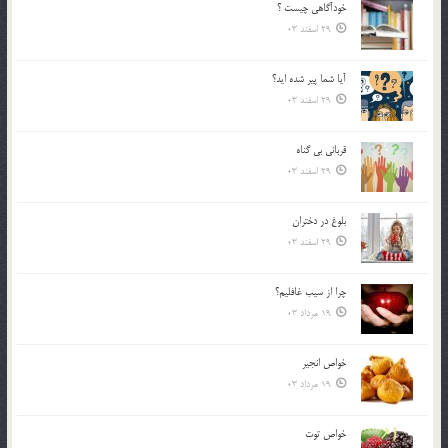
خودآگاهى چيست ؟
29 اسفند 03
آیا شما پیر شده اید؟
29 اسفند 03
قرباني بي گناه
29 اسفند 03
بلوغ در دختران
29 اسفند 03
چرا از سيب غافليم؟
19 مرداد 03
خواص انجير
19 مرداد 03
خواص توت