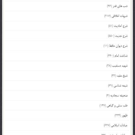
شب های قدر
(46)
شبهات اخلاقی
(217)
شرح احادیث
(51)
شرح حدیث
(550)
شرح دیوان حافظ
(11)
شناخت امام
(440)
شهید دستغیب
(38)
شیخ مفید
(42)
شیعه شناسی
(69)
صحیفه سجادیه
(4)
طب سنتی و گیاهی
(147)
ظهور
(334)
عبادات اسلامی
(627)