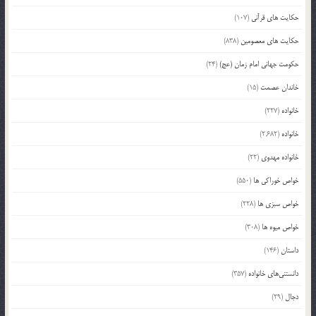
حکایت های قرآنی
(107)
حکایت های معصومین
(838)
حکومت جهانی امام زمان (عج)
(24)
خاندان عصمت
(15)
خانواده
(227)
خانواده
(2,682)
خانواده مهدوی
(22)
خواص خوراکی ها
(550)
خواص سبزی ها
(228)
خواص میوه ها
(308)
داستان
(146)
دانستنی‌های خانواده
(357)
دجال
(29)