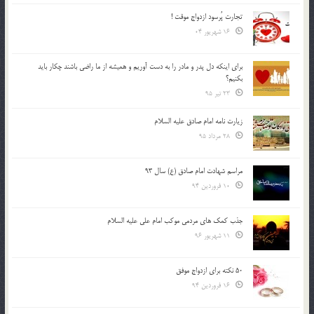
تجارت پُرسود ازدواج موقت !
16 شهریور 04
براي اينكه دل پدر و مادر را به دست آوريم و هميشه از ما راضي باشند چكار بايد
بكنيم؟
23 تیر 95
زیارت نامه امام صادق علیه السلام
28 مرداد 95
مراسم شهادت امام صادق (ع) سال 93
10 فروردین 94
جذب کمک های مردمی موکب امام علی علیه السلام
11 شهریور 96
50 نکته برای ازدواج موفق
16 فروردین 94