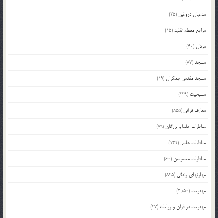
مدعیان دروغین
(25)
مراجع معظم تقلید
(15)
مردان
(40)
مسجد
(87)
مسجد مقدس جمکران
(19)
مسیحیت
(229)
معارف قرآنی
(855)
مناظرات علما و بزرگان
(79)
مناظرات علمی
(139)
مناظرات معصومین
(60)
مهارتهای زندگی
(845)
مهدویت
(2,150)
مهدویت در قرآن و روایات
(47)