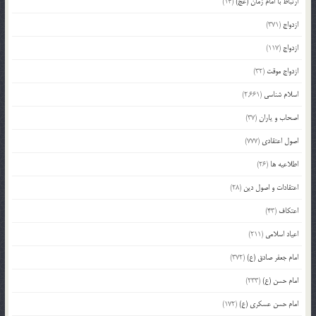
ارتباط با امام زمان (عج)
(14)
ازدواج
(371)
ازدواج
(117)
ازدواج موقت
(32)
اسلام شناسی
(2,661)
اصحاب و یاران
(37)
اصول اعتقادی
(777)
اطلاعیه ها
(26)
اعتقادات و اصول دین
(28)
اعتکاف
(43)
اعیاد اسلامی
(211)
امام جعفر صادق (ع)
(372)
امام حسن (ع)
(233)
امام حسن عسکری (ع)
(172)