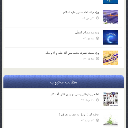
ویژه میلاد امام حسین علیه السلام
2 بهمن 04
ویژه ماه شعبان المعظّم
28 دی 04
ویژه مبعث حضرت محمد صلی الله علیه و اله و سلم
25 دی 04
مطالب محبوب
نمادهای شیطان پرستی در بازی کلش آف کلنز
11 مرداد 94
خاطره ای از توسل به حضرت زهرا(س)
23 خرداد 94