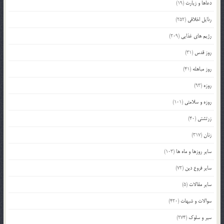
دعاها و زیارت
(19)
رذایل اخلاقی
(252)
رژیم های غذایی
(209)
روز قدس
(31)
روز مباهله
(41)
روزه
(93)
روزه و سلامتی
(101)
زرتشتی
(40)
زنان
(317)
سایر روزها و ماه ها
(103)
سایر فروع دین
(72)
سایر مقالات
(5)
سوالات و شبهات
(420)
سیر و سلوک
(274)