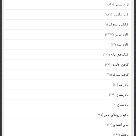
قرآن شناسی
(1,861)
کتب اسلامی
(2,295)
کرامات و معجزات
(9)
کلام جاودان
(2,293)
کلام جدید
(34)
کمک های اولیه
(116)
گلچین احادیث
(372)
گنجینه معارف
(495)
ماه رجب
(20)
ماه رمضان
(176)
ماه شعبان
(20)
ماهها و روزهای خاص
(745)
مبانی اعتقادی
(20)
مختلف
(367)