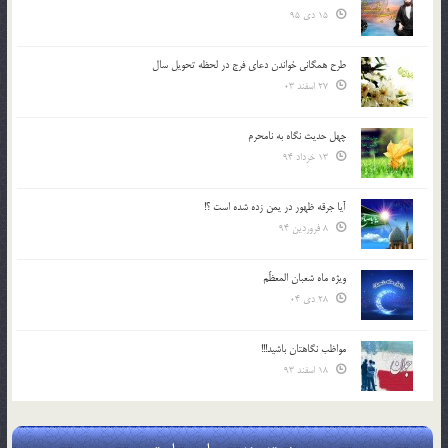
15 دی 95
طرح همگانی خواندن دعای فرج در لحظه تحویل سال
27 اسفند 03
چهل حدیث نگاه به نامحرم
13 خرداد 94
آیا جرقه ظهور در یمن زده شده است ؟!
8 فروردین 94
ویژه ماه شعبان المعظّم
28 دی 04
مواظب نگاهتان باشید!!!
18 اسفند 93