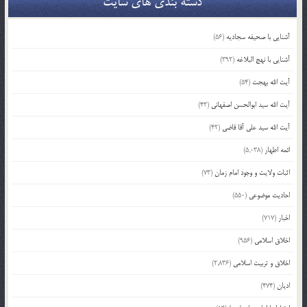
دسته بندی های سایت
آشنایی با صحیفه سجادیه
(56)
آشنایی با نهج البلاغه
(392)
آیت الله بهجت
(54)
آیت الله سید ابوالحسن اصفهانی
(43)
آیت الله سید علی آقا قاضی
(42)
ائمه اطهار
(5,038)
اثبات ولایت و وجود امام زمان
(73)
احادیث موضوعی
(550)
اخبار
(717)
اخلاق اسلامی
(956)
اخلاق و تربیت اسلامی
(2,836)
ادیان
(474)