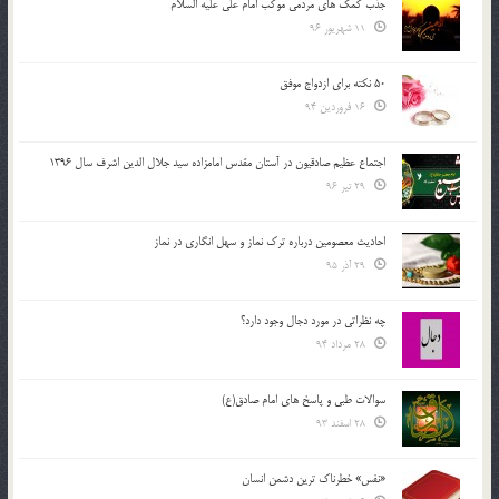
جذب کمک های مردمی موکب امام علی علیه السلام
11 شهریور 96
50 نکته برای ازدواج موفق
16 فروردین 94
اجتماع عظیم صادقیون در آستان مقدس امامزاده سید جلال الدین اشرف سال 1396
29 تیر 96
احادیث معصومین درباره ترک نماز و سهل انگاری در نماز
29 آذر 95
چه نظراتی در مورد دجال وجود دارد؟
28 مرداد 94
سوالات طبی و پاسخ های امام صادق(ع)
28 اسفند 93
«نفس» خطرناک ترین دشمن انسان