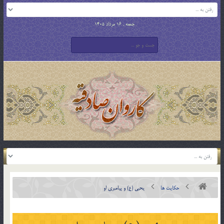
جمعه , 16 مرداد 1405
حکایت ها
يحيی (ع) و پيامبری او