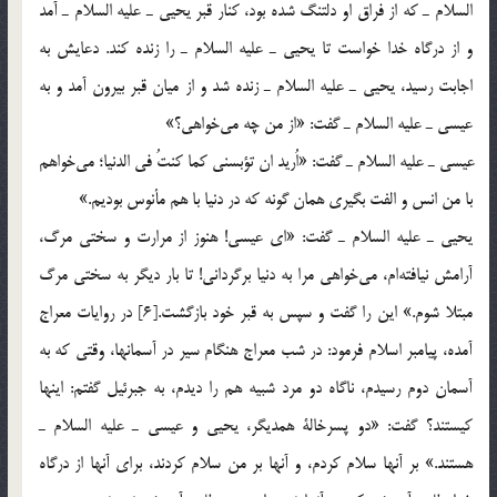
السلام ـ كه از فراق او دلتنگ شده بود، كنار قبر يحيي ـ عليه السلام ـ آمد
و از درگاه خدا خواست تا يحيي ـ عليه السلام ـ را زنده كند. دعايش به
اجابت رسيد، يحيي ـ عليه السلام ـ زنده شد و از ميان قبر بيرون آمد و به
عيسي ـ عليه السلام ـ گفت: «از من چه مي‎خواهي؟»
عيسي ـ عليه السلام ـ گفت: «اُريد ان تؤبسني كما كنتُ في الدنيا؛ مي‎خواهم
با من انس و الفت بگيري همان گونه كه در دنيا با هم مأنوس بوديم.»
يحيي ـ عليه السلام ـ گفت: «اي عيسي! هنوز از مرارت و سختي مرگ،
آرامش نيافته‎ام، مي‎خواهي مرا به دنيا برگرداني! تا بار ديگر به سختي مرگ
مبتلا شوم.» اين را گفت و سپس به قبر خود بازگشت.[6] در روايات معراج
آمده، پيامبر اسلام فرمود: در شب معراج هنگام سير در آسمانها، وقتي كه به
آسمان دوم رسيدم، ناگاه دو مرد شبيه هم را ديدم، به جبرئيل گفتم: اينها
كيستند؟ گفت: «دو پسرخالة همديگر، يحيي و عيسي ـ عليه السلام ـ
هستند.» بر آنها سلام كردم، و آنها بر من سلام كردند، براي آنها از درگاه