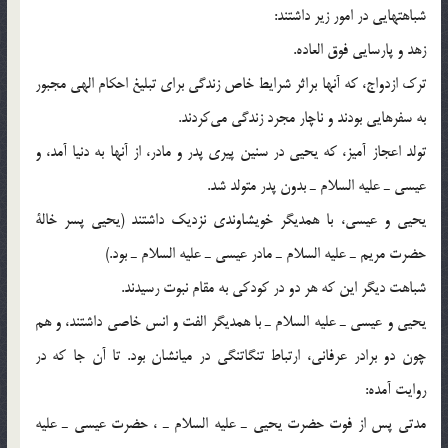
شباهتهايي در امور زير داشتند:
زهد و پارسايي فوق العاده.
ترك ازدواج،‌ كه آنها براثر شرايط خاص زندگي براي تبليغ احكام الهي مجبور
به سفرهايي بودند و ناچار مجرد زندگي مي‎كردند.
تولد اعجاز آميز، كه يحيي در سنين پيري پدر و مادر، از آنها به دنيا آمد، و
عيسي ـ عليه السلام ـ بدون پدر متولد شد.
يحيي و عيسي، با همديگر خويشاوندي نزديك داشتند (يحيي پسر خالة
حضرت مريم ـ عليه السلام ـ مادر عيسي ـ عليه السلام ـ بود.)
شباهت ديگر اين كه هر دو در كودكي به مقام نبوت رسيدند.
يحيي و عيسي ـ عليه السلام ـ با همديگر الفت و انس خاصي داشتند، و هم
چون دو برادر عرفاني، ارتباط تنگاتنگي در ميانشان بود. تا آن جا كه در
روايت آمده:
مدتي پس از فوت حضرت يحيي ـ عليه السلام ـ ، حضرت عيسي ـ عليه