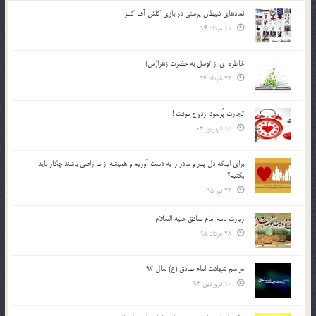
نمادهای شیطان پرستی در بازی کلش آف کلنز
11 مرداد 94
خاطره ای از توسل به حضرت زهرا(س)
23 خرداد 94
تجارت پُرسود ازدواج موقت !
16 شهریور 04
براي اينكه دل پدر و مادر را به دست آوريم و هميشه از ما راضي باشند چكار بايد
بكنيم؟
23 تیر 95
زیارت نامه امام صادق علیه السلام
28 مرداد 95
مراسم شهادت امام صادق (ع) سال 93
10 فروردین 94