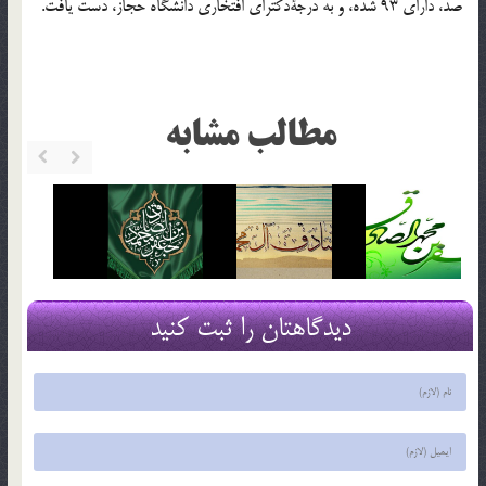
صد، داراي 93 شده، و به درجةدكتراي افتخاري دانشگاه حجاز، دست يافت.
مطالب مشابه
دیدگاهتان را ثبت کنید