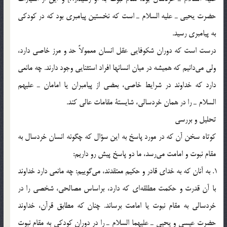
حضرت يحيي ـ عليه السلام ـ است كه نخستين پيامبري بود كه در كودكي
به پيامبري رسيد.
درست است كه دوران شكوفايي عقل انسان معمولاً حد و مرز خاصي دارد،
ولي مي‎دانيم كه هميشه در ميان انسانها افراد استثنايي وجود دارند. چه مانعي
دارد كه خداوند در شرايط خاصي، بعضي از پيامبران يا امامان ـ عليهم
السلام ـ را در همان خردسالي، شايستة مقامات عالي كند.
تحليل و بررسي
كوتاه سخن آن كه در مورد پاسخ به اين سؤال كه چگونه انسان خردسال به
مقام نبوت و امامت مي‎رسد، ما دو پاسخ پيش رو داريم:
1. به آنان كه به خداي قادر و حكيم معتقدند، مي‎گوييم: چه مانعي دارد خداوند
با آن قدرت و حكمت مطلقه‎اي كه دارد، براساس مصالحي، شخصي را در
خردسالي به مقام نبوت يا امامت برساند. چنان كه مطابق قرآن، خداوند
حضرت عيسي و يحيي ـ عليهما السلام ـ را در دوران كودكي به مقام نبوت