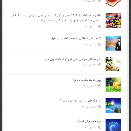
26 اسفند 93
مقام و درجه كدام يك از 14 معصوم بالاتر است چون بعضي امام علي ـ عليه السلام ـ
و بعضي ها امام زمان (عج) را از همه بالاتر مي دانند چرا؟
12 دی 94
تشرف علي آقا قاضي به محضر امام زمان(عج)
15 دی 95
طرح همگانی خواندن دعای فرج در لحظه تحویل سال
27 اسفند 03
چهل حدیث نگاه به نامحرم
13 خرداد 94
آیا جرقه ظهور در یمن زده شده است ؟!
8 فروردین 94
ویژه ماه شعبان المعظّم
28 دی 04