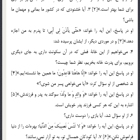
براي شما بهتر است.»[2] 3. آيا خشنودي كه در كشور ما بماني و مهمان ما
باشي؟
او در پاسخ، اين آيه را خواند: «حَتَّى يأْذَنَ لِي أَبِي؛ تا پدرم به من اجازه
دهد.»[3] و در موردي ديگر، از ايشان پرسيده شد:
4. مي‎خواهيم از اين خانة فعلي كه در آن سكونت داري به جاي ديگري
برويم، براي پدرت خانه بخريم، نظر شما چيست؟
او در پاسخ اين آيه را خواند: «إِنَّا هاهُنا قاعِدُونَ؛ ما همين جا نشسته‎ايم.»[4]
5. شخصي از او سؤال كرد: «آيا مي‎خواهي پسر من شوي؟»
او در پاسخ اين آيه را خواند: «وَ والِدٍ وَ ما وَلَدَ؛ سوگند به پدر و فرزندش.»[5]
اشاره به اين كه هر كسي فرزند پدر خويش است.
6. از او سؤال شد، آيا بازي را دوست داري؟
او در پاسخ، اين آيه را خواند: «وَ لا تَنْسَ نَصِيبَكَ مِنَ الدُّنْيا؛ بهره‎ات را از دنيا
فراموش نكن.»[6] 7. آيا كودكان همسال تو، به تو آزار نمي‎رسانند؟