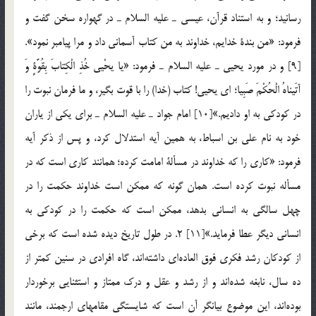
رسانيد؛ و به استناد قرآن، عيسي ـ عليه السلام ـ در گهواره سخن گفت و
فرمود: «من بندة خدايم، خداوند به من كتاب آسماني داد و مرا پيامبر نمود».
[9] و در مورد يحيي ـ عليه السلام ـ فرمود: «يا يحْيى خُذِ الْكِتابَ بِقُوَّةٍ وَ
آتَيناهُ الْحُكْمَ صَبِيا؛ اي يحيي! كتاب (خدا) را با قوت بگير، و ما فرمان نبوت را
در كودكي به او داديم.»[10] امام جواد ـ عليه السلام ـ براي يكي از ياران
خود به نام علي بن اسباط، به همين آيه استدلال كرد، و پس از ذكر آيه
فرمود: «كاري را كه خداوند در مسألة امامت كرده؛ همانند كاري است كه در
مسأله نبوت كرده است. همان گونه كه ممكن است خداوند حكمت را در
چهل سالگي به انساني بدهد، ممكن است كه حكمت را در كودكي به
انساني ديگر عطا فرمايد.»[11] 2. در طول تاريخ ديده شده است كه برخي
از كودكان رشد فكري فوق العاده‎اي داشته‎اند، گاه افرادي در سنين كمتر از
ده سال، نابغه شده‎اند و از رشد و عقل و درك ممتاز و استثنايي برخوردار
بوده‎اند، اين موضوع بيانگر آن است كه شايستگي مقامهاي ارجمند، مانند