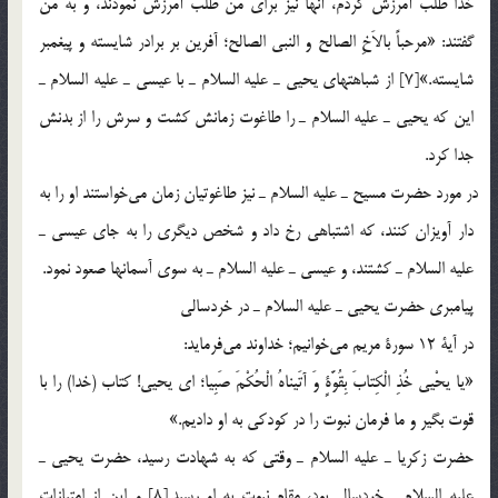
خدا طلب آمرزش كردم، آنها نيز براي من طلب آمرزش نمودند، و به من
گفتند: «مرحباً بالاَخِ الصالح و النبي الصالح؛ آفرين بر برادر شايسته و پيغمبر
شايسته.»[7] از شباهتهاي يحيي ـ عليه السلام ـ با عيسي ـ عليه السلام ـ
اين كه يحيي ـ عليه السلام ـ را طاغوت زمانش كشت و سرش را از بدنش
جدا كرد.
در مورد حضرت مسيح ـ عليه السلام ـ نيز طاغوتيان زمان مي‎خواستند او را به
دار آويزان كنند، كه اشتباهي رخ داد و شخص ديگري را به جاي عيسي ـ
عليه السلام ـ كشتند، و عيسي ـ عليه السلام ـ به سوي آسمانها صعود نمود.
پيامبري حضرت يحيي ـ عليه السلام ـ در خردسالي
در آية 12 سورة مريم مي‎خوانيم؛ خداوند مي‎فرمايد:
«يا يحْيى خُذِ الْكِتابَ بِقُوَّةٍ وَ آتَيناهُ الْحُكْمَ صَبِيا؛ اي يحيي! كتاب (خدا) را با
قوت بگير و ما فرمان نبوت را در كودكي به او داديم.»
حضرت زكريا ـ عليه السلام ـ وقتي كه به شهادت رسيد، حضرت يحيي ـ
عليه السلام ـ خردسال بود، مقام نبوت به او رسيد.[8] و اين از امتيازات