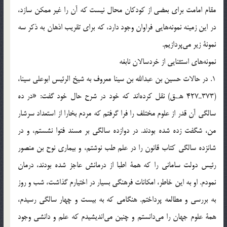
مقام امامت براي بعضي از كودكان محال نيست كه آن را غير ممكن سازد،
در اين زمينه نمونه‎هايي فراوان وجود دارد، كه براي تقريب اذهان به ذكر سه
نمونة زير مي‎پردازيم.
نمونه‎هاي استثنايي از خردسالان نابغه
1. در حالات حسين بن عبدالله بن سينا معروف به شيخ الرئيس ابوعلي سينا،
(373ـ427 هـ.ق) نقل كرده‎اند كه خود در شرح حال خود گفت: «در ده
سالگي آن قدر از علوم مختلف را فرا گرفتم كه مردم بخارا از استعداد سرشار
من، شگفت زده شده بودند. در دوازده سالگي بر مسند فتوا نشستم، و در
شانزده سالگي كتاب قانون را در علم طب نوشتم، و بيماري نوح بن منصور
رئيس دولت ساماني را كه همة اطبا از درمانش عاجز شده بودند، درمان
نمودم. او به اين خاطر، امكانات فرهنگي بسيار در اختيارم گذاشت، شب و روز
به بررسي و مطالعه پرداختم. هنگامي كه به بيست و چهار سالگي رسيدم،
همة علوم جهان را مي‎دانستم و چنين مي‎انديشيدم كه علم و دانشي وجود