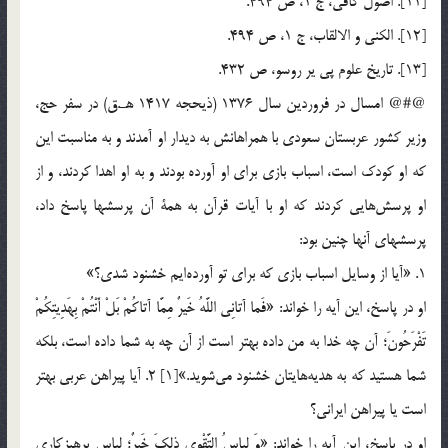
[11]. اصول كافي، ج 1، ص 494.
[12]. الكني و الالقاب، ج 1، ص 494.
[13]. تاريخ علوم پي ير روسو، ص 432.
@#@ امسال در فروردين سال 1376 (ذيحجه 1417 هـ.ق) در سفر حج،
وزير كشور عربستان سعودي با همراهانش به ديدار او آمدند و به مناسبت اين
كه او كودك است، اسباب بازي براي او آورده بودند و به او اهدا كردند، و از
او پرسش‎هايي كردند كه او با آيات قرآن به همة آن پرسشها پاسخ داد،
پرسشهاي آنها چنين بود:
1. «آيا از وسايل اسباب بازي كه براي تو آورده‎ايم خشنود شدي؟»
او در پاسخ، اين آيه را خواند: «فَما آتانِي اللَّهُ خَيرٌ مِمَّا آتاكُمْ بَلْ أَنْتُمْ بِهَدِيتِكُمْ
تَفْرَحُونَ؛ آن چه خدا به من داده بهتر است از آن چه به شما داده است، بلكه
شما هستيد كه به هديه‎هايتان خشنود مي‎شويد.»[1] 2. آيا پيراهن عربي بهتر
است يا پيراهن ايراني؟
او در پاسخ، اين آيه را خواند: «وَ لِباسُ التَّقْوى ذلِكَ خَيرٌ؛ لباس پرهيزكاري