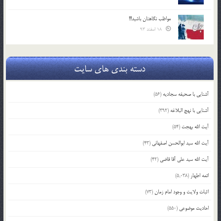
مواظب نگاهتان باشید!!!
18 اسفند 93
دسته بندی های سایت
آشنایی با صحیفه سجادیه
(56)
آشنایی با نهج البلاغه
(392)
آیت الله بهجت
(54)
آیت الله سید ابوالحسن اصفهانی
(43)
آیت الله سید علی آقا قاضی
(42)
ائمه اطهار
(5,038)
اثبات ولایت و وجود امام زمان
(73)
احادیث موضوعی
(550)