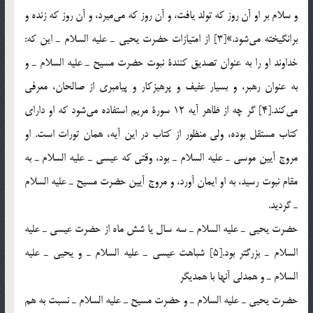
و سلام بر او آن روز كه تولد يافت، و آن روز كه مي‎ميرد، و آن روز كه زنده و
برانگيخته مي‎شود.»[3] از امتيازات حضرت يحيي ـ عليه السلام ـ اين كه:
خداوند او را به عنوان تصديق كنندة نبوت حضرت مسيح ـ عليه السلام ـ و
به عنوان رهبر، و بسيار عفيف و پرهيزكار و پيامبري از صالحان، معرفي
مي‎كند.[4] گر چه از ظاهر آيه 12 سورة مريم استفاده مي‎شود كه او داراي
كتاب مستقل بوده، ولي منظور از كتاب در اين آيه، همان تورات است. او
مروج آيين موسي ـ عليه السلام ـ بود، وقتي كه عيسي ـ عليه السلام ـ به
مقام نبوت رسيد، به او ايمان آورد، و مروج آيين حضرت مسيح ـ عليه السلام
ـ گرديد.
حضرت يحيي ـ عليه السلام ـ سه سال يا شش ماه از حضرت عيسي ـ عليه
السلام ـ بزرگتر بود.[5] شباهت عيسي ـ عليه السلام ـ و يحيي ـ عليه
السلام ـ و همدلي آنها با همديگر
حضرت يحيي ـ عليه السلام ـ و حضرت مسيح ـ عليه السلام ـ نسبت به هم