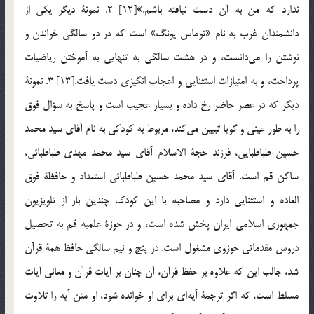
ندارد كه من به آن دست نيافته باشم.»[12] 2. نمونة ديگر يكي از
دانشمندان غرب به نام «توماس يونگ» است كه در دو سالگي خواندن و
نوشتن را مي‎دانست، و در هشت سالگي به تنهايي به آموختن رياضيات
پرداخت، و به امتيازات استثنايي و اعجاب انگيزي دست يافت.[13] 3. نمونة
ديگر كه در عصر حاضر رخ داده و بسيار عجيب است و پاسخ به سؤال فوق
را به طور عيني و گويا تبيين مي‎كند، مربوط به كودكي به نام آقاي سيد محمد
حسين طباطبايي، فرزند حجة الاسلام آقاي سيد محمد مهدي طباطبائي،
ساكن قم است. آقاي سيد محمد حسين طباطبائي استعداد و حافظة فوق
العاده و استثنايي دارد و مصاحبه با اين كودك چندين بار از تلويزيون
جمهوري اسلامي ايران پخش شده است، و در حوزة علميه قم به تحصيل
دروس مقدماتي حوزوي مشغول است. در پنج و نيم سالگي حافظ همة قرآن
شد، جالب اين كه علاوه بر حفظ قرآن، آن چنان بر آيات قرآن و معاني آيات
مسلط است، كه اگر ترجمة آيه‎اي براي او خوانده شود، او متن آيه را تلاوت