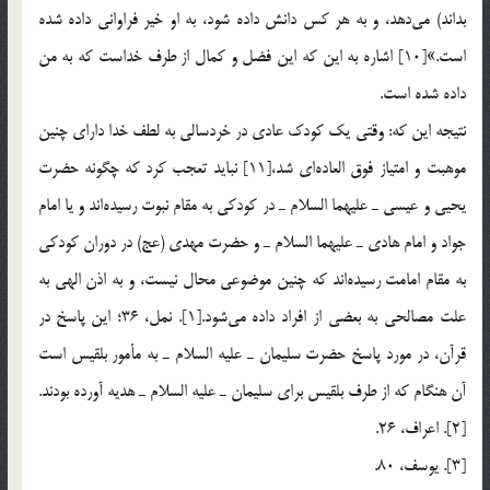
بداند) مي‎دهد، و به هر كس دانش داده شود، به او خير فراواني داده شده
است.»[10] اشاره به اين كه اين فضل و كمال از طرف خداست كه به من
داده شده است.
نتيجه اين كه: وقتي يك كودك عادي در خردسالي به لطف خدا داراي چنين
موهبت و امتياز فوق العاده‎اي شد،[11] نبايد تعجب كرد كه چگونه حضرت
يحيي و عيسي ـ عليهما السلام ـ در كودكي به مقام نبوت رسيده‎اند و يا امام
جواد و امام هادي ـ عليهما السلام ـ و حضرت مهدي (عج) در دوران كودكي
به مقام امامت رسيده‎اند كه چنين موضوعي محال نيست، و به اذن الهي به
علت مصالحي به بعضي از افراد داده مي‎شود.[1]. نمل، 36؛ اين پاسخ در
قرآن، در مورد پاسخ حضرت سليمان ـ عليه السلام ـ به مأمور بلقيس است
آن هنگام كه از طرف بلقيس براي سليمان ـ عليه السلام ـ هديه آورده بودند.
[2]. اعراف، 26.
[3]. يوسف، 80.