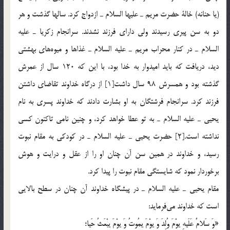
(يا حنانه) خالة حضرت مريم ـ عليها السلام ـ ازدواج كرد. سالها گذشت و هر
دو به سن پيري رسيدند ولي داراي فرزند نشدند. سرانجام زكريا ـ عليه
السلام ـ در كنار محراب مريم ـ عليه السلام ـ غذاها و ميوه‎هاي بهشتي
ديد، دريافت كه بايد اميدوار به خدا بود، با اين كه 120 سال از عمرش
گذشته بود و همسرش 98 سال داشت[1] از درگاه خداوند تقاضاي داشتن
فرزند كرد. سرانجام فرشتگان به او بشارت دادند كه خداوند پسري به نام
يحيي ـ عليه السلام ـ به تو عطا خواهد كرد، و چنين نامي تاكنون كسي
نداشته است.[2] حضرت يحيي ـ عليه السلام ـ در كودكي به مقام نبوت
رسيد، و خداوند در همين سن آن چنان او را از عقل و درايت و هوش
برخوردار نمود كه شايستگي مقام نبوت را پيدا كرد.
مقام يحيي ـ عليه السلام ـ در پيشگاه خداوند آن چنان در سطح بالايي
است كه خداوند مي‎فرمايد:
«وَ سَلامٌ عَلَيهِ يوْمَ وُلِدَ وَ يوْمَ يمُوتُ وَ يوْمَ يبْعَثُ حَيا؛