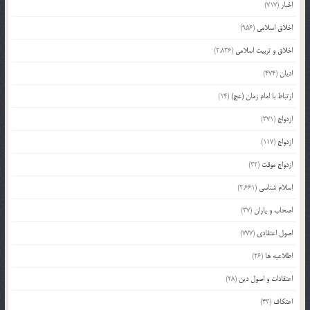
اخبار
(717)
اخلاق اسلامی
(956)
اخلاق و تربیت اسلامی
(2,836)
ادیان
(474)
ارتباط با امام زمان (عج)
(14)
ازدواج
(371)
ازدواج
(117)
ازدواج موقت
(32)
اسلام شناسی
(2,661)
اصحاب و یاران
(37)
اصول اعتقادی
(777)
اطلاعیه ها
(26)
اعتقادات و اصول دین
(28)
اعتکاف
(43)