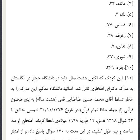
[4]. مائده، 24.
[5]. بلد، 3.
[6]. قصص، 77.
[7]. زخرف، 38.
[8]. تغابن، 7.
[9]. شوري، 37.
[10]. بقره، 269.
[11]. اين كودك كه اكنون هشت سال دارد در دانشگاه حجاز در انگلستان
به مدرك دكتراي افتخاري نائل شد، اساتيد دانشگاه مذكور اين مدرك را به
خاطر تسلط آقاي محمد حسين طباطبايي قمي (هشت ساله) به پنج موضوع
قرآني (از جمله حفظ تمام قرآن) در تاريخ 30/11/1376 شمسي مطابق با
22 شوال 1318 هـ.ق، 19 فوريه 1998 ميلادي،‌اعطا كردند، امتحان او سه
ساعت و نيم طول كشيد، ‌در اين مدت به 130 سؤال پاسخ داد، و از امتياز