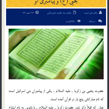
يحيی (ع) و پيامبری او
خادم اهل البیت
حکایت ها
,
حکایت های قرآنی
23 اسفند 93
0 دیدگاه
3541بازدید
حضرت يحيي بن زكريا ـ عليه السلام ـ يكي از پيامبران بني اسرائيل است
كه نام مباركش پنج بار در قرآن آمده است.
چنان كه قبلاً ذكر شد، حضرت زكريا ـ عليه السلام ـ با بانويي به نام ايشاع