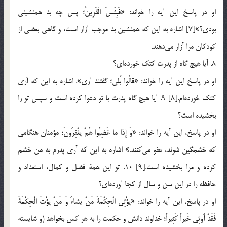
او در پاسخ اين آيه را خواند: «فَبِئْسَ الْقَرِينُ؛ پس چه بد همنشيني
بودي؟»[7] اشاره به اين كه همنشين بد موجب آزار است، و گاهي بعضي از
كودكان مرا آزار مي‎دهند.
8. آيا هيچ گاه از پدرت كتك خورده‎اي؟
او در پاسخ اين آيه را خواند: «قالُوا بَلى؛ گفتند آري». اشاره به اين كه آري
كتك خورده‎ام.[8] 9. آيا هيچ گاه پدرت با تو دعوا كرده است و سپس تو را
بخشيده است؟
او در پاسخ، اين آيه را خواند: «وَ إِذا ما غَضِبُوا هُمْ يغْفِرُونَ؛ مؤمنان هنگامي
كه خشمگين شوند، عفو مي‎كنند.» اشاره به اين كه آري پدرم به من خشم
كرده و مرا بخشيده است.[9] 10. تو اين همة فضل و كمال، استعداد و
حافظه را در اين سن و سال از كجا آورده‎اي؟
او در پاسخ، اين آيه را خواند: «يؤْتِي الْحِكْمَةَ مَنْ يشاءُ وَ مَنْ يؤْتَ الْحِكْمَةَ
فَقَدْ أُوتِي خَيراً كَثِيراً؛ خداوند دانش و حكمت را به هر كس بخواهد (و شايسته