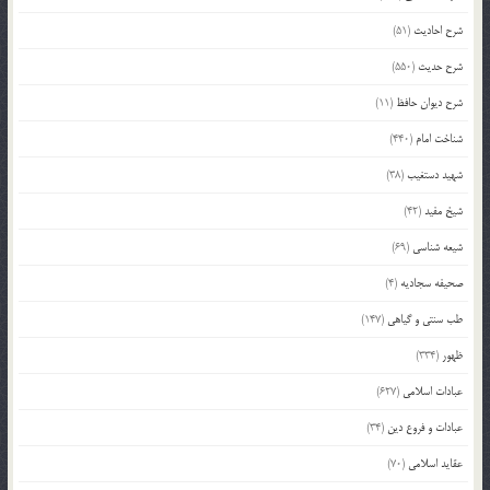
شرح احادیث
(51)
شرح حدیث
(550)
شرح دیوان حافظ
(11)
شناخت امام
(440)
شهید دستغیب
(38)
شیخ مفید
(42)
شیعه شناسی
(69)
صحیفه سجادیه
(4)
طب سنتی و گیاهی
(147)
ظهور
(334)
عبادات اسلامی
(627)
عبادات و فروع دین
(34)
عقاید اسلامی
(70)