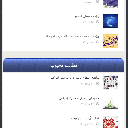
2 بهمن 04
ویژه ماه شعبان المعظّم
28 دی 04
ویژه مبعث حضرت محمد صلی الله علیه و اله و سلم
25 دی 04
مطالب محبوب
نمادهای شیطان پرستی در بازی کلش آف کلنز
11 مرداد 94
خاطره ای از توسل به حضرت زهرا(س)
23 خرداد 94
تجارت پُرسود ازدواج موقت !
16 شهریور 04