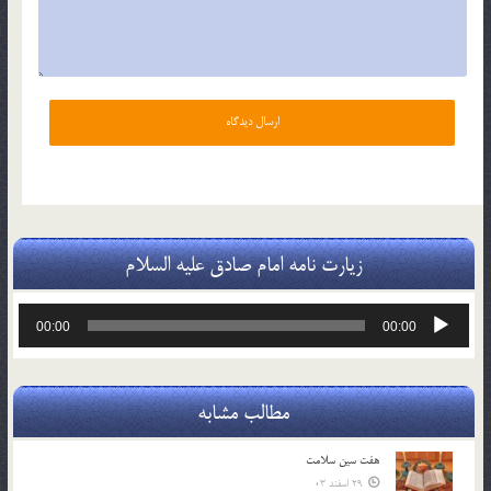
زیارت نامه امام صادق علیه السلام
پخش‌کننده
00:00
00:00
صوت
مطالب مشابه
هفت سين سلامت
29 اسفند 03