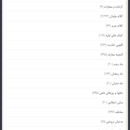
کرامات و معجزات
(9)
کلام جاودان
(2,293)
کلام جدید
(34)
کمک های اولیه
(116)
گلچین احادیث
(372)
گنجینه معارف
(495)
ماه رجب
(20)
ماه رمضان
(176)
ماه شعبان
(20)
ماهها و روزهای خاص
(745)
مبانی اعتقادی
(20)
مختلف
(367)
مدعیان دروغین
(25)