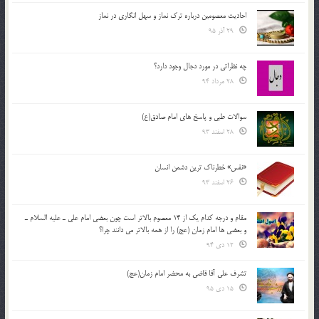
احادیث معصومین درباره ترک نماز و سهل انگاری در نماز
29 آذر 95
چه نظراتی در مورد دجال وجود دارد؟
28 مرداد 94
سوالات طبی و پاسخ های امام صادق(ع)
28 اسفند 93
«نفس» خطرناک ترین دشمن انسان
26 اسفند 93
مقام و درجه كدام يك از 14 معصوم بالاتر است چون بعضي امام علي ـ عليه السلام ـ
و بعضي ها امام زمان (عج) را از همه بالاتر مي دانند چرا؟
12 دی 94
تشرف علي آقا قاضي به محضر امام زمان(عج)
15 دی 95