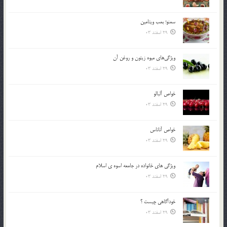
سمنو؛ بمب ويتامين
29 اسفند 03
ويژگي‌هاي ميوه زيتون و روغن آن
29 اسفند 03
خواص آلبالو
29 اسفند 03
خواص آناناس
29 اسفند 03
ويژگي هاي خانواده در جامعه اسوه ي اسلام
29 اسفند 03
خودآگاهى چيست ؟
29 اسفند 03