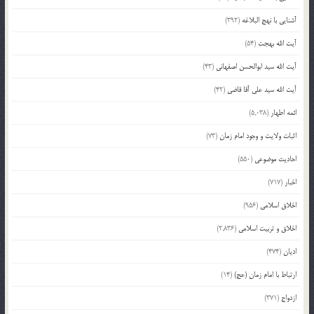
آشنایی با نهج البلاغه
(392)
آیت الله بهجت
(54)
آیت الله سید ابوالحسن اصفهانی
(43)
آیت الله سید علی آقا قاضی
(42)
ائمه اطهار
(5,038)
اثبات ولایت و وجود امام زمان
(73)
احادیث موضوعی
(550)
اخبار
(717)
اخلاق اسلامی
(956)
اخلاق و تربیت اسلامی
(2,836)
ادیان
(474)
ارتباط با امام زمان (عج)
(14)
ازدواج
(371)