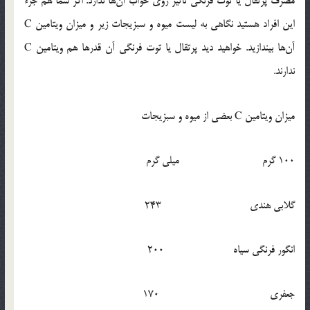
مصرف پرتقال یا توت فرنگی تأثیر روی خواب آن‌ها ندارد. اگر شما هم جزء
این افراد هستید نگاهی به لیست میوه و سبزیجات زیر و میزان ویتامین C
آن‌ها بیندازید. خواهید دید پرتقال یا توت فرنگی آن قدرها هم ویتامین C
ندارند.
میزان ویتامین C بعضی از میوه و سبزیجات
100 گرم میلی گرم
گلابی هندی 243
انگور فرنگی سیاه 200
جعفری 170