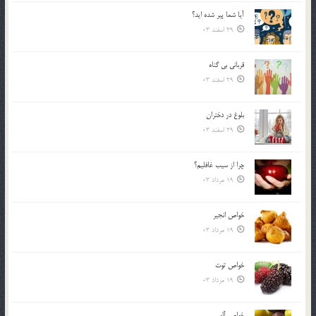
آیا شما پیر شده اید؟
29 اسفند 03
قرباني بي گناه
29 اسفند 03
بلوغ در دختران
29 اسفند 03
چرا از سيب غافليم؟
19 مرداد 03
خواص انجير
19 مرداد 03
خواص توت
19 مرداد 03
خواص آلو