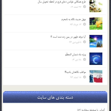
طرح همگانی خواندن دعای فرج در لحظه تحویل سال
27 اسفند 03
چهل حدیث نگاه به نامحرم
13 خرداد 94
آیا جرقه ظهور در یمن زده شده است ؟!
8 فروردین 94
ویژه ماه شعبان المعظّم
28 دی 04
مواظب نگاهتان باشید!!!
18 اسفند 93
دسته بندی های سایت
آشنایی با صحیفه سجادیه
(56)