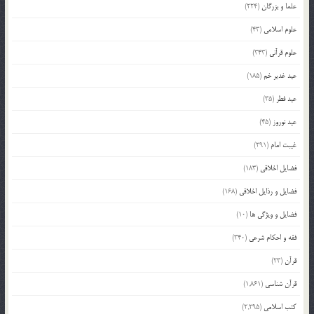
علما و بزرگان
(224)
علوم اسلامی
(43)
علوم قرآنی
(343)
عید غدیر خم
(185)
عید فطر
(35)
عید نوروز
(45)
غیبت امام
(291)
فضایل اخلاقی
(183)
فضایل و رذایل اخلاقی
(168)
فضایل و ویژگی ها
(10)
فقه و احکام شرعی
(340)
قرآن
(23)
قرآن شناسی
(1,861)
کتب اسلامی
(2,295)