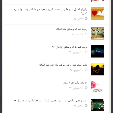
براي اينكه دل پدر و مادر را به دست آوريم و هميشه از ما راضي باشند چكار بايد
بكنيم؟
23 تیر 95
زیارت نامه امام صادق علیه السلام
28 مرداد 95
مراسم شهادت امام صادق (ع) سال 93
10 فروردین 94
جذب کمک های مردمی موکب امام علی علیه السلام
11 شهریور 96
50 نکته برای ازدواج موفق
16 فروردین 94
اجتماع عظیم صادقیون در آستان مقدس امامزاده سید جلال الدین اشرف سال 1396
29 تیر 96