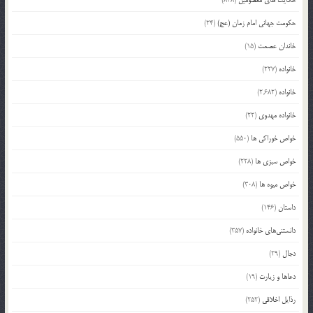
حکومت جهانی امام زمان (عج)
(24)
خاندان عصمت
(15)
خانواده
(227)
خانواده
(2,682)
خانواده مهدوی
(22)
خواص خوراکی ها
(550)
خواص سبزی ها
(228)
خواص میوه ها
(308)
داستان
(146)
دانستنی‌های خانواده
(357)
دجال
(29)
دعاها و زیارت
(19)
رذایل اخلاقی
(252)