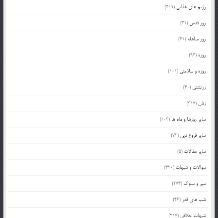
رژیم های غذایی
(209)
روز قدس
(31)
روز مباهله
(41)
روزه
(93)
روزه و سلامتی
(101)
زرتشتی
(40)
زنان
(317)
سایر روزها و ماه ها
(103)
سایر فروع دین
(72)
سایر مقالات
(5)
سوالات و شبهات
(420)
سیر و سلوک
(274)
شب های قدر
(46)
شبهات اخلاقی
(217)