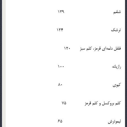
شلغم 139
ترشک 124
فلفل دلمه‌ای قرمز، کلم سبز 120
رازیانه 100
کیوی 80
کلم بروکسل و کلم قرمز 75
لیموترش 65