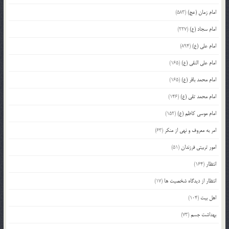
امام زمان (عج)
(583)
امام سجاد (ع)
(227)
امام علی (ع)
(894)
امام علی النقی (ع)
(165)
امام محمد باقر (ع)
(165)
امام محمد تقی (ع)
(146)
امام موسی کاظم (ع)
(152)
امر به معروف و نهی از منکر
(63)
امور تربیتی فرزندان
(51)
انتظار
(164)
انتظار از دیدگاه شخصیت ها
(17)
اهل بیت
(104)
بهداشت جسم
(73)