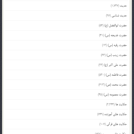
حدیث
(1,737)
حدیث شناسی
(97)
حضرت ابوالفضل (ع)
(54)
حضرت خدیجه (س)
(41)
حضرت رقیه (س)
(13)
حضرت زینب (س)
(66)
حضرت علی اکبر (ع)
(23)
حضرت فاطمه (س)
(530)
حضرت محمد (ص)
(613)
حضرت معصومه (س)
(45)
حکایت ها
(2,244)
حکایت های آموزنده
(749)
حکایت های قرآنی
(107)
حکایت های معصومین
(838)