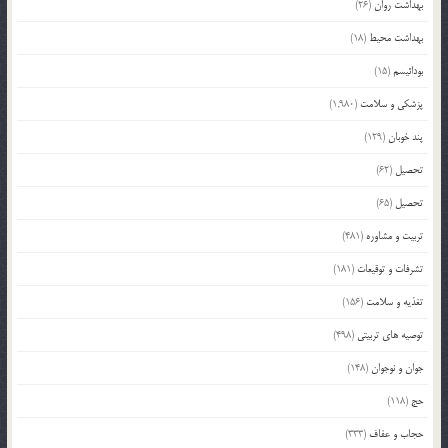
بهداشت روان
(26)
بهداشت محیط
(18)
بودائیسم
(15)
پزشکی و سلامت
(1,980)
پند خوبان
(129)
تحصیل
(62)
تحصیل
(65)
تربیت و مشاوره
(481)
تشرفات و توقیعات
(181)
تغذیه و سلامت
(156)
توصیه های تربیتی
(498)
جوان و نوجوان
(148)
حج
(118)
حجاب و عفاف
(333)