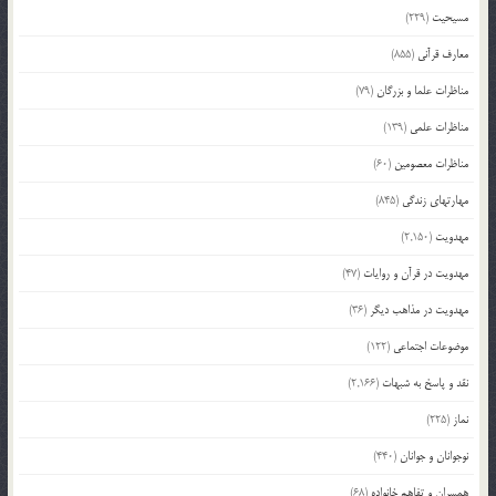
مسیحیت
(229)
معارف قرآنی
(855)
مناظرات علما و بزرگان
(79)
مناظرات علمی
(139)
مناظرات معصومین
(60)
مهارتهای زندگی
(845)
مهدویت
(2,150)
مهدویت در قرآن و روایات
(47)
مهدویت در مذاهب دیگر
(36)
موضوعات اجتماعی
(122)
نقد و پاسخ به شبهات
(2,166)
نماز
(225)
نوجوانان و جوانان
(440)
همسران و تفاهم خانواده
(68)