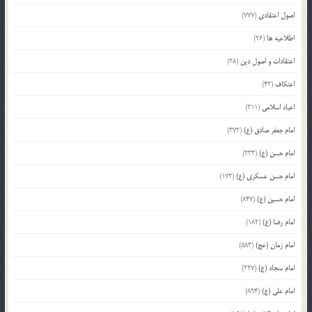
اصول اعتقادی
(777)
اطلاعیه ها
(26)
اعتقادات و اصول دین
(28)
اعتکاف
(43)
اعیاد اسلامی
(211)
امام جعفر صادق (ع)
(372)
امام حسن (ع)
(233)
امام حسن عسکری (ع)
(172)
امام حسین (ع)
(847)
امام رضا (ع)
(182)
امام زمان (عج)
(583)
امام سجاد (ع)
(227)
امام علی (ع)
(894)