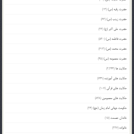
حضرت رقیه (س)
(13)
حضرت زینب (س)
(66)
حضرت علی اکبر (ع)
(23)
حضرت فاطمه (س)
(530)
حضرت محمد (ص)
(613)
حضرت معصومه (س)
(45)
حکایت ها
(2,244)
حکایت های آموزنده
(749)
حکایت های قرآنی
(107)
حکایت های معصومین
(838)
حکومت جهانی امام زمان (عج)
(24)
خاندان عصمت
(15)
خانواده
(227)