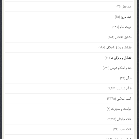
عید فطر
(35)
عید نوروز
(45)
غیبت امام
(291)
فضایل اخلاقی
(183)
فضایل و رذایل اخلاقی
(168)
فضایل و ویژگی ها
(10)
فقه و احکام شرعی
(340)
قرآن
(23)
قرآن شناسی
(1,861)
کتب اسلامی
(2,295)
کرامات و معجزات
(9)
کلام جاودان
(2,293)
کلام جدید
(34)