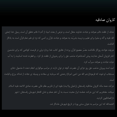
کاروان صادقیه
هدف از خلقت عالم معرفت و عبادت خداوند متعال است, و غرض از بعثت انبیاء از آدم تا خاتم تحقق آن است, رسول خدا (صلی
الله علیه و آله و سلم) برای تعلیم و تربیت بشریّت به معرفت و عبادت ,قرآن و کسی که نزد او علم تمام قرآن است به یادگار
گذاشت.
هرچند حوادث روزگار نگذاشت مفسّر معصومِ قرآن, پرده از حقایق کتاب خدا بردارد ولی در فرصت کوتاهی که برای ششمین
اختر فرزوان آسمان هدایت پیش آمد,شاهراه مذهب حق را برای رهروانِ از خلقت باز کرد , و فطرت تشنه انسانیت را به آب
حیات عبادت و معرفت سیرآب کرد.
امید است پیروان مذهب حق روز عزای آن حضرت, آنچه در توان دارند در مراسم سوگواری انجام دهند تا مشمول دعای
مستجاب او شوند که فرمود((رحم الله من احیی امرنا)) رحمتی که سرمایه ی سعادت و وسیله ی نجات از شدائد برزخ و قیامت
است.
حرکت همه ساله کاروان صادقیه رفسنجان (راهیان ولایت) جلوه ای از تکریم مقام عالی حضرت صادق الائمه علیه السلام
میباشد. مفتخریم که این حرکت حماسه ابراز محبت نسبت به آن امام همام و نشان افتخار شهرمان رفسنجان ؛ شهر
دارالصادقیون گردید.
الحمدالله که این مراسم به عنوان سنتی پویا در تاریخ شهرمان ماندگار شد.