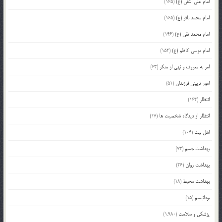
امام علی النقی (ع)
(165)
امام محمد باقر (ع)
(165)
امام محمد تقی (ع)
(146)
امام موسی کاظم (ع)
(152)
امر به معروف و نهی از منکر
(63)
امور تربیتی فرزندان
(51)
انتظار
(164)
انتظار از دیدگاه شخصیت ها
(17)
اهل بیت
(104)
بهداشت جسم
(73)
بهداشت روان
(26)
بهداشت محیط
(18)
بودائیسم
(15)
پزشکی و سلامت
(1,980)