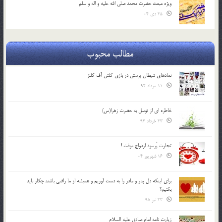
ویژه مبعث حضرت محمد صلی الله علیه و اله و سلم
25 دی 04
مطالب محبوب
نمادهای شیطان پرستی در بازی کلش آف کلنز
11 مرداد 94
خاطره ای از توسل به حضرت زهرا(س)
23 خرداد 94
تجارت پُرسود ازدواج موقت !
16 شهریور 04
براي اينكه دل پدر و مادر را به دست آوريم و هميشه از ما راضي باشند چكار بايد
بكنيم؟
23 تیر 95
زیارت نامه امام صادق علیه السلام