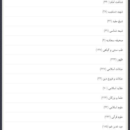
شناخت امام
(440)
شهید دستغیب
(38)
شیخ مفید
(42)
شیعه شناسی
(69)
صحیفه سجادیه
(4)
طب سنتی و گیاهی
(147)
ظهور
(334)
عبادات اسلامی
(627)
عبادات و فروع دین
(34)
عقاید اسلامی
(70)
علما و بزرگان
(224)
علوم اسلامی
(43)
علوم قرآنی
(343)
عید غدیر خم
(185)