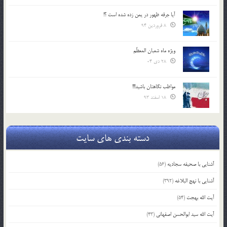
آیا جرقه ظهور در یمن زده شده است ؟!
8 فروردین 94
ویژه ماه شعبان المعظّم
28 دی 04
مواظب نگاهتان باشید!!!
18 اسفند 93
دسته بندی های سایت
آشنایی با صحیفه سجادیه
(56)
آشنایی با نهج البلاغه
(392)
آیت الله بهجت
(54)
آیت الله سید ابوالحسن اصفهانی
(43)