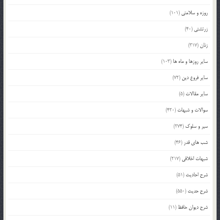
روزه و سلامتی
(101)
زرتشتی
(40)
زنان
(317)
سایر روزها و ماه ها
(103)
سایر فروع دین
(72)
سایر مقالات
(5)
سوالات و شبهات
(420)
سیر و سلوک
(274)
شب های قدر
(46)
شبهات اخلاقی
(217)
شرح احادیث
(51)
شرح حدیث
(550)
شرح دیوان حافظ
(11)