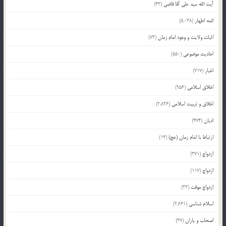
آیت الله سید علی آقا قاضی
(42)
ائمه اطهار
(5,038)
اثبات ولایت و وجود امام زمان
(73)
احادیث موضوعی
(550)
اخبار
(717)
اخلاق اسلامی
(956)
اخلاق و تربیت اسلامی
(2,836)
ادیان
(474)
ارتباط با امام زمان (عج)
(14)
ازدواج
(371)
ازدواج
(117)
ازدواج موقت
(32)
اسلام شناسی
(2,661)
اصحاب و یاران
(37)