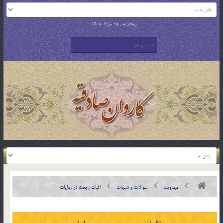
پنجشنبه , 15 مرداد 1405
مهدویت
سوالات و شبهات
اثبات رجعت در روایات