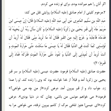
اگر آنان را هم میرانده بودم، برای تو زنده می کردم.
2.مرحوم کلینی از امام صادق (علیه السّلام) روایتی نقل می کند:
عَبدِ اللَّهِ بنِ سُلَیم العَامِری عَن أبِی عَبدِ اللَّهِ (علیه السّلام) قَالَ: إِنَّ عِیسَی ابنَ
مَریَمَ جَاءَ إِلَی قَبرِ یَحیَی بنِ زَکَرِیَّا (علیه السّلام) وَ کَانَ سَألَ رَبَّهُ أن یُحیِیَهُ لَهُ
فَدَعَاهُ فَأجَابَهُ وَ خَرَجَ إِلَیهِ مِنَ القَبرِ فَقَالَ لَهُ مَا تُرِیدُ مِنِّی فَقَالَ لَهُ أُرِیدُ أن
تُؤنِسَنِی کَمَا کُنتَ فِی الدُّنیَا فَقَالَ لَهُ یَا عِیسَی مَا سَکَنَت عَنَّی حَرَارَةُ المَوتِ وَ
أنتَ تُرِیدُ أن تُعیِدَنِی إِلَی الدُّنیَا وَ تَعُودَ عَلَی حَرَارَةُ المَوتِ فَتَرَکَهُ فَعَادَ إِلَی
قَبرِهِ(20)؛
حضرت صادق (علیه السّلام) فرمود: حضرت عیسی (علیه السّلام) بر سر قبر
یحیی بن زکریا آمد و قبلاً از خدا خواسته بود که وی را زنده کند. او را صدا
زد. جواب داد و از قبر بیرون آمد. عرض کرد:«از من چه می خواهی؟»
فرمود:« می خواهم مونس من باشی، چنان که در دنیا بودی». عرض
کرد:«ای عیسی! هنوز تلخی مرگ از کامم بیرون نرفته، می خواهی مرا به