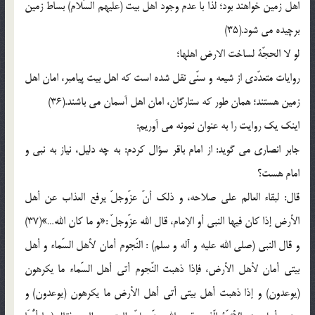
اهل زمین خواهند بود؛ لذا با عدم وجود اهل بیت (علیهم السّلام) بساط زمین
برچیده می شود.(35)
لو لا الحجّة لساخت الارض اهلها؛
روایات متعدّدی از شیعه و سنّی نقل شده است که اهل بیت پیامبر، امان اهل
زمین هستند؛ همان طور که ستارگان، امان اهل آسمان می باشند.(36)
اینک یک روایت را به عنوان نمونه می آوریم:
جابر انصاری می گوید: از امام باقر سؤال کردم: به چه دلیل، نیاز به نبی و
امام هست؟
قال: لبقاء العالم علی صلاحه، و ذلک أنّ عزّوجلّ یرفع العذاب عن أهل
الأرض إذا کان فیها النبی أو الإمام، قال الله عزّوجلّ :«و ما کان الله…»(37)
و قال النبی (صلی الله علیه و آله و سلم) : النّجوم أمان لأهل السّماء و أهل
بیتی أمان لأهل الأرض، فإذا ذهبت النّجوم أتی أهل السّماء ما یکرهون
(یوعدون) و إذا ذهبت أهل بیتی أتی أهل الأرض ما یکرهون (یوعدون) و