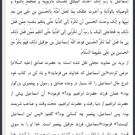
إسمَاعیلُ یَا رَبِّ إِنَّکَ أخَذتَ المِیثاقَ لِنَفسِکَ بِالرُّبُوبِیَّهِ وَ لِمُحَمَّدٍ بِالنُّبُوَّةِ وَ
لِأوصِیَائِهِ بِالوَلَایَةِ وَ أخبَرتَ خَلقَکَ بِمَا تَفعَلُ أمَّتُهُ بِالحُسَینِ بنِ عَلِی مِن بَعدِ
نَبِیِّهَا وَ إنَّکَ وَعَدتَ الحُسَینَ أن تَکُرَّهُ إلَی الدُّنیَا حَتُّی یَنتَقِمَ بَنَفسِهِ مِمَّن فَعَلَ
ذَلِکَ بِهِ فَحَاجَتِی إلَیکَ یَا رَبِّ أن تَکُرَّنِی إلَی الدُّنیَا حَتَّی أنتَقِمَ مَمَّن فَعَلَ ذَلِکَ
بِیَ مَا فَعَلَ کَمَا تَکُرُّ الحُسَینَ فَوعَدَ اللَّهُ إسمَاعِیلَ بنَ حِزقِیلَ ذَلِکَ فَهُوَ یَکُرُّ مَعَ
الحُسَینِ بنِ عَلِی عَلَیهِمَا السَّلَامُ.
از برید بن معاویه عجلی نقل شده است: به حضرت صادق (علیه السّلام)
عرض کردم:«این اسماعیل که خداوند می فرماید:« و یاد کن در کتاب خود
شرح حال اسماعیل را که بسیار در وعده صادق و رسول و پیغمبری بزرگوار
بود.» همان فرزند حضرت ابراهیم بود؟» فرمود:« آن اسماعیل پیش از
حضرت ابراهیم از دنیا رفت و حضرت ابراهیم، حجّت وقت و صاحب شریعت
بود؛ پس اسماعیل، پیغمبرِ چه کسانی بود؟» گفتم: «پس این اسماعیل
کیست؟» فرمود:«اسماعیل، فرزند حزقیل پیغمبر است. خدا او را به سوی
قومش فرستاد، او را تکذیب کردند و کشتند و پوست صورتش را کندند. خدا