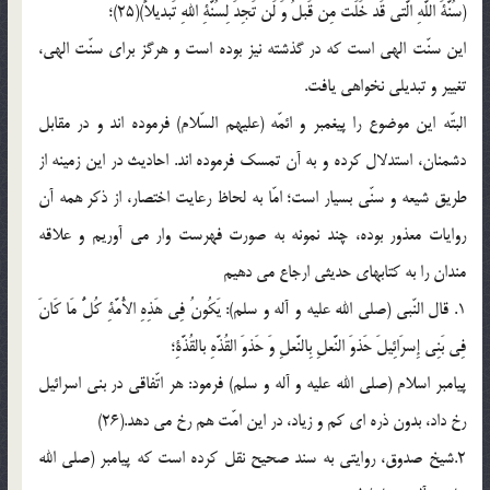
(سُنَّةَ اللَّهِ الَّتی قَد خَلَت مِن قَبلُ وَ لَن تَجِدَ لِسُنَّةِ اللهِ تَبدیلاً)(25)؛
این سنّت الهی است که در گذشته نیز بوده است و هرگز برای سنّت الهی،
تغییر و تبدیلی نخواهی یافت.
البتّه این موضوع را پیغمبر و ائمّه (علیهم السّلام) فرموده اند و در مقابل
دشمنان، استدلال کرده و به آن تمسک فرموده اند. احادیث در این زمینه از
طریق شیعه و سنّی بسیار است؛ امّا به لحاظ رعایت اختصار، از ذکر همه آن
روایات معذور بوده، چند نمونه به صورت فهرست وار می آوریم و علاقه
مندان را به کتابهای حدیثی ارجاع می دهیم
1. قال النّبی (صلی الله علیه و آله و سلم): یَکُونُ فِی هَذِهِ الأُمَّةِ کُلُّ مَا کَانَ
فِی بَنِی إِسرَائِیلَ حَذوَ النَّعلِ بِالنَّعلِ وَ حَذوَ القُذَّهِ بالقُذَّةِ؛
پیامبر اسلام (صلی الله علیه و آله و سلم) فرمود: هر اتّفاقی در بنی اسرائیل
رخ داد، بدون ذره ای کم و زیاد، در این امّت هم رخ می دهد.(26)
2.شیخ صدوق، روایتی به سند صحیح نقل کرده است که پیامبر (صلی الله