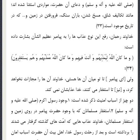
(صلی الله علیه و آله و سلم) و دعای آن حضرت، مواردی استثنا شده اند؛
مانند تکالیف شاق، مسخ شدن، باران سنگ، فرورفتن در زمین و… که در
تاریخ موجود است.(33)
خداوند رحمان، رفع این نوع عذاب ها را به پیامبر عظیم الشأن بشارت داده
است:
( و ما کانَ اللَّهُ لِیُعَذِّبَهُم وَ أنتَ فیهِم وَ ما کانَ اللَّهُ مُعَذَّبَهُم وَ هُم یَستَغفِروُنَ)
(34)؛
ولی [ای پیامبر ] تا تو میان آن ها هستی، خداوند آن ها را مجازات نخواهد
کرد، و [نیز] تا استغفار می کنند، خدا عذابشان نمی کند.
دو چیز از اسباب امنیت ذکر شده است: 1.وجود رسول اکرم (صلی الله علیه و
آله و سلم) 2.استغفار مسلمانان که با وجود حضرت پیامبر در روی زمین و
استغفار مسلمانان، خداوند عذاب هایی که امّت های گذشته گرفتار می شدند
را برداشته است و بعد از رحلت رسول خدا، اهل بیت آن حضرت اسباب امان