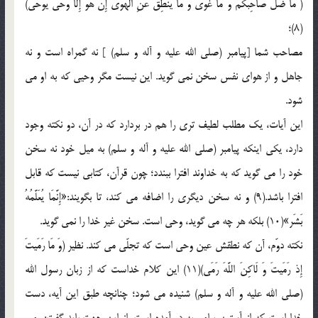
( مَا ضَلَّ صَاحِبُکمُ وَ مَا غَوَی وَ مَا یَنطِقُ عَنِ الهَوَی إِن هُوَ إِلَّا وَحیٌ یُوحَی)
(8)؛
مصاحب شما [پیامبر (صلی الله علیه و آله و سلم) ] نه گمراه است و نه
جاهل و از هوای نفس سخن نمی گوید. این نیست مگر وحیی که به او می
شود.
این آیات، یک مطلب لطیف تری را هم در بردارد که در آن، دو نکته وجود
دارد، یکی اینکه پیامبر (صلی الله علیه و آله و سلم) به میل خود نه سخن
خود را می گوید که به خداوند افترا ببندد؛ چون قرآن، کتابی نیست که قابل
افترا باشد.(9) و نه سخن دیگری را اضافه می کند، تا بگویند:«إِنَّمَا یُعَلَّمُهُ
بَشَر»(10) بلکه هر چه می گوید، وحی است. سخن غیر خدا را نمی گوید.
نکته دوّم، آن که نطقش عین وحی است که تجلّی می کند. نظیر (وَ مَا رَمَیتَ
إِذ رَمَیتَ وَ لَاکِنَ اللَّهَ رَمَی)(11) این کلام خداست که از زبان رسول الله
(صلی الله علیه و آله و سلم) شنیده می شود؛ چنانچه طبق این آیه، دست
خدا است که از آستین پیامبر به در آمده است. از این جهت باید گفت: رمی