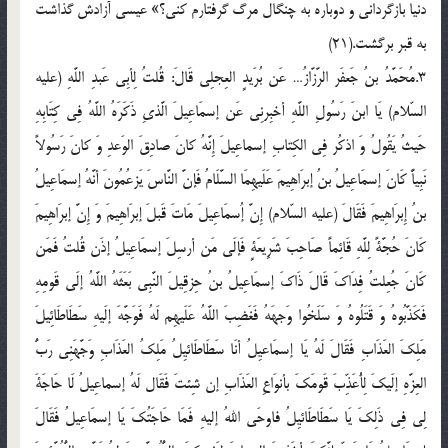
دنیا بازگردانی و دوباره به چنگال مرگ گرفتارم کنی؟» عیسی آزادش گذاشت
به قبر برگشت.(21)
3.مُحَمَّدُ بنُ جَعفَر الرَّزَّازُ… عَن بُرَیدٍ العِجلِی قَالَ: قُلتُ لِأبِی عَبدِ اللَّهِ (علیه
السّلام) یَا ابنَ رَسُولِ اللَّهِ أخبِرنِی عَن إسمَاعِیلَ الَّذیِ ذَکَرَهُ اللَّهُ فِی کِتَابِهِ
حَیثُ یَقُولُ وَ اذکُر فِی الکِتابِ إسماعِیلَ إِنَّهُ کانَ صادِقَ الوَعدِ وَ کانَ رَسُولاً
نَبِیاًّ کَانَ إسمَاعِیلُ بنُ إبرَاهِیمَ عَلَیهِمَا السَّلَامُ فَإنَّ النَّاسَ یَزعُمُونَ أنَّهُ إسمَاعِیلُ
بنُ إِبرَاهِیمَ فَقَالَ (علیه السّلام) إِنَّ إُسمَاعِیلَ مَاتَ قَبلَ إبرَاهِیمَ وَ إِنَّ إبرَاهِیمَ
کَانَ حُجَّةً لِلَّهِ قَائِماً صَاحِبَ شَرِیعَةٍ فَإلَی مَن أرسِلَ إسمَاعِیلُ إذَن قُلتُ فَمَن
کَانَ جُعِلتُ فِدَاکَ قَالَ ذَاکَ إسمَاعِیلُ بنُ حِزقِیلَ النَّبِی بَعَثَهُ اللَّهُ إلَی قَومِهِ
فَکَذَّبُوهُ وَ قَتَلُوهُ وَ سَلَخُوا وَجهَهُ فَغَضِبَ اللَّهُ عَلَیهِم لَهُ فَوَجَّهَ إلَیهِ سَطَاطَائِیلَ
مَلِکَ العَذَابِ فَقَالَ لَهُ یَا إسمَاعیِلُ أنَا سَطَاطَائیِلُ مَلِکُ العَذَابِ وَجَّهَنِی رَبُّ
العِزَّهِ إلَیکَ لِأُعَذِّبَ قَومَکَ بأنوَاعِ العَذَابِ إن شِئتَ فَقَال لَهُ إسماعِیلُ لَا حَاجَةَ
لِی فِی ذَلِکَ یَا سَطَاطَائیِلُ فاوحَی اللهُ إلیهِ فَمَا حَاجَتُکَ یَا إسمَاعِیلُ فَقَالَ