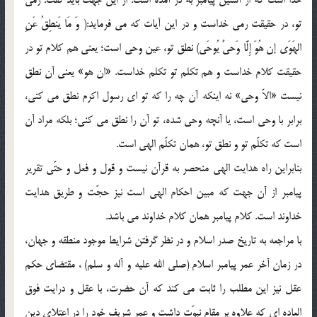
تو، در حقیقت رمی خداست و در این آیات که می فرماید:( وَ مَا یَنطِقُ عَنِ
الهَوَی إن هُوَ إِلَّا وَحیٌ یُوحَی) نطق تو، عین وحی است؛ یعنی هم کلام تو در
حقیقت کلام خداست و هم تکلم تو تکلم خداست. «ان هو» یعنی آن نطق
نیست «الاّ وحی» نه اینکه آن چه را که تو ای رسول اکرم نطق می کنی،
برابر با وحی است، یا آنچه وحی شده، تو آن را نطق می کنی؛ بلکه مراد آن
است که تکلّم تو و نطق تو، همان تکلّم الهی است.
بنابراین راه هدایت الهی منحصر به قرآن نیست و قول و فعل و حتّی تقریر
پیامبر از آن جهت که مبین احکام الهی است نیز حجّت و طریق هدایت
خداوند است. کلام پیامبر همان کلام خداوند می باشد.
با مراجعه به تاریخ صدر اسلام و در نظر گرفتن شرایط موجود منطقه و جهان،
در زمان آخر عمر پیامبر اسلام (صلی الله علیه و آله و سلم) ، مقتضای حکم
عقل نیز این مطلب را ثابت می کند که آن حضرت، با عقل و درایت فوق
العاده ای که علاوه بر مقام نبوّت داشت و عمر شریف خود را در اعتلای دین