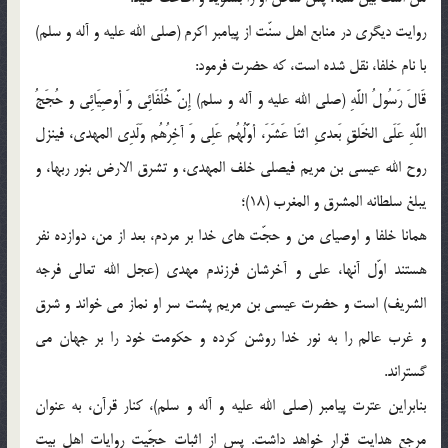
روایت دیگری در منابع اهل سنّت از پیامبر اکرم (صلی الله علیه و آله و سلم)
با نام خلفا، نقل شده است، که حضرت فرمود:
قَالَ رَسُولُ اللَّهِ (صلی الله علیه و آله و سلم) إِنَّ خُلَفَائِی وَ أوصِیَائِی و حُجَجُ
اللَّهِ عَلَی الخَلقِ بَعدیِ اثنَا عَشَرَ، أوَّلُهُم عَلِی وَ آخِرُهُم وَلَدِی المهدی، فینزل
روح الله عیسی بن مریم فیصلی خلف المهدی، و تشرق الارض بنور ربها، و
یبلغ سلطانه المشرق و المغرب (18)؛
همانا خلفا و اوصیای من و حجّت های خدا بر مردم، بعد از من، دوازده نفر
هستند اوّل آنها، علی و آخرشان فرزندم مهدی (عجل الله تعالی فرجه
الشریف) است و حضرت عیسی بن مریم پشت سر او نماز می خواند و شرق
و غرب عالم را به نور خدا روشن کرده و حکومت خود را بر جهان می
گستراند.
بنابراین عترت پیامبر (صلی الله علیه و آله و سلم)، کنار قرآن، به عنوان
مرجع هدایت قرار خواهد داشت. پس از اثبات حجّیت روایات اهل بیت