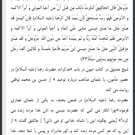
عَزَّوَجَلَّ قَالَ الجَاثَلِیقُ أنکَرتُ ذَلِکَ مِن قِبَلِ أنَّ مَن أحیَا المَوتَی وَ أبرَأ الأکمَهَ
وَ الأبرَصَ فَهُوَ رَبٌّ مُستَحِقٌّ لِأن یُعبَدَ قَالَ الرَّضَا (علیه السّلام) فَإنَّ الیَسَعَ قَد
صَنَعَ مِثلَ مَا صَنَعَ عِیسیَ مَشِی عَلَی المَاءِ وَ أحیَا المَوتَی وَ أبرَأ الأکمَهَ وَ
الأبرَصَ فَلَم تَتَّخِذهُ أمَّتُهُ رَبّاً وَ لَم یَعبُدهُ أحَدٌ مِن دُونِ اللَّهِ عَزَّوَجَلَّ وَ لَقَد صَنَعَ
حِزقیِلُ النَّبِی مِثلَ مَا صَنَعَ عِیسیَ ابنُ مَریَمَ فَأحیَا خَمسَةً وَ ثَلَاثِینَ ألفَ رَجُلٍ
مِن بَعدِ مَوتِهِم بِسِتِّینَ سَنَةً(23)؛
شیخ صدوق در کتاب عیون در باب «مذکرات حضرت رضا (علیه السّلام) در
حضور مأمون، با علمای مذاهب درباره توحید » از حسن بن محمد نوفلی
روایت می کند:
حضرت رضا (علیه السّلام) در ضمن بحث، به یکی از علمای نصاری
فرمود:«چرا انکار می کنی که حضرت عیسی به اذن خدا مرده زنده می
کرد؟» [یعنی چگونه این را نشانه خدایی او می دانی؟ ] جاثلیق گفت: « از
این رو که هر کس مرده زنده کند و کور مادرزاد و پیس را شفا دهد، خدا