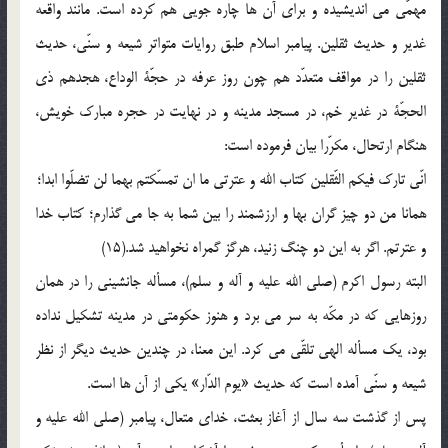
مهمّی می اندیشیده و برای آن ها چاره جویی هم کرده است. مانند واقعه
غدیر و حدیث ثقلین. پیامبر اسلام طبق روایات متواتر شیعه و سنّی، حدیث
ثقلین را در مواقف متعدّد هم چون روز عرفه در حجّة الوداع، هجدهم ذی
الحجّة در غدیر خم، در مسجد مدینه و در نهایت در حجره مبارک خویش،
هنگام ارتحال، مکرّرا بیان فرموده است:
انّی تارک فیکم الثّقلین کتاب الله و عترتی ما ان تمسّکتم بهما لن تضلّوا ابدا؛
همانا من دو چیز گران بها و ارزشمند را بین شما به جا می گذارم؛ کتاب خدا
و عترتم. اگر به این دو چنگ زنید، هرگز گمراه نخواهید شد.(15)
البته رسول اکرم (صلی الله علیه و آله و سلم)، مسأله جانشینی را در همان
روزهایی که در مکّه به سر می برد و هنوز حکومتی در مدینه تشکیل نداده
بود، یک مسأله الهی تلقّی می کرد. این معنا، در چندین حدیث دیگر از نظر
شیعه و سنّی آمده است که حدیث «یوم الدّار» یکی از آن ها است.
پس از گذشت سه سال از آغاز بعثت، خدای متعال، پیامبر (صلی الله علیه و