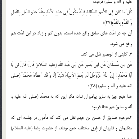
علیه و آله و سلم) فرمود:
کُلَّ مَا کَانَ فِی الأُمَمِ السَّالِفَةِ فَإِنَّهُ یَکُونُ فِی هَذِهِ الأُمَّةِ مِثلُهُ حَذوَ النَّعلِ بِالنَّعلِ
وَ القُذَّهِ بِالقُذَّهِ(27)؛
آن چه در امّت های سابق واقع شده است، بدون کم و زیاد در این امّت هم
واقع می شود.
3. کلینی از ابوبصیر نقل می کند:
عَن ابنِ مُسکَانَ عَن أبِی بَصیِر عَن أبِی عَبدِ اللَّهِ (علیه السّلام) قَالَ: قَالَ لِی یَا
أبَا مُحَمَّدٍ ! إِنَّ اللَّهَ عَزَّوَجَلَّ لَم یُعطِ الأنبِیَاءَ شَیئاً إلَّا وَ قَد أعطَاهُ مُحَمَّداً (صلی
الله علیه و آله و سلم) (28)؛
خدا هیچ چیز به سایر پیامبران نداد، مگر این که به محمّد (صلی الله علیه و
آله و سلم) هم عطا فرمود.
4.مرحوم صدوق از حسن بن جهم نقل می کند که مأمون در جلسه ای که
متکلمان و فقیهان از فِرق مختلف جمع بودند، از حضرت رضا (علیه السّلام)
پرسید: