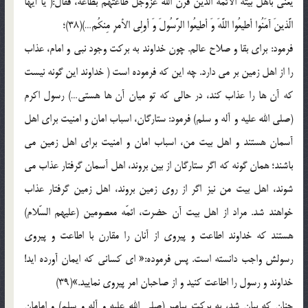
یعنی بأهل بیته الأئمّة الّذین قرن الله عزّوجلّ طاعتهم بطاعه، فقال:( یا أیُّهَا
الَّذینَ آمَنُوا أطیعُوا اللَّهَ وَ أطیعُوا الرَّسُولَ وَ أولِی الأمرِ مِنکُم…)(38)؛
فرمود: برای بقا و صلاح عالم. چون خداوند به برکت وجود نبی و امام، عذاب
را از اهل زمین بر می دارد. چه این که فرموده است ( خداوند این گونه نیست
که آن ها را عذاب کند، در حالی که تو میان آن ها هستی…) رسول اکرم
(صلی الله علیه و آله و سلم) فرمود: ستارگان، اسباب امان و امنیت برای اهل
آسمان هستند و اهل بیت من، اسباب امان و امنیت برای اهل زمین می
باشند؛ همان گونه که اگر ستارگان از بین بروند، اهل آسمان گرفتار عذاب می
شوند، اهل بیت من نیز اگر از روی زمین بروند، اهل زمین گرفتار عذاب
خواهند شد. مراد از اهل بیت آن حضرت، ائمّه معصومین (علیهم السّلام)
هستند که خداوند اطاعت و پیروی از آنان را مقارن با اطاعت و پیروی
رسولش واجب دانسته است. پس فرموده:« ای کسانی که ایمان آورده اید!
خداوند و رسول را اطاعت کنید و از صاحبان امر پیروی نمایید.»(39)
چنان که بیان شد، به برکت پیامبر (صلی الله علیه و آله و سلم) و امامان