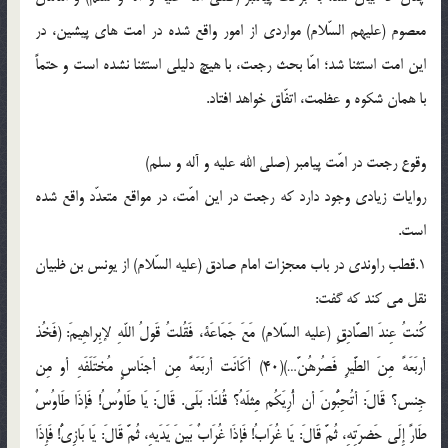
معصوم (علیهم السّلام) مواردی از امور واقع شده در امت های پیشین، در
این امت استثنا شد؛ امّا بحث رجعت، با هیچ دلیلی استثنا نشده است و حتماً
با همان شکوه و عظمت، اتفّاق خواهد افتاد.
وقوع رجعت در امّت پیامبر (صلی الله علیه و آله و سلم)
روایات زیادی وجود دارد که رجعت در این امّت، در مواقع متعدّد واقع شده
است.
1.قطب راوندی در باب معجزات امام صادق (علیه السّلام) از یونس بن ظبیان
نقل می کند که گفت:
کُنتُ عِندَ الصَّادِقِ (علیه السّلام) مَعَ جَمَاعَة، فَقُلتُ قَولُ اللّهِ لإبِراهِیمَ: (فَخُذ
أربَعَهً مِنَ الطَّیرِ فَصُرهُنَّ…)(40) أکَانَت أربَعَهً مِن أجنَاسٍ مُختَلَفَهِ أو مِن
جِنس؟ قَالَ: أتُحِبُّونَ أن أُرِیَکُم مِثلَهُ؟ قُلنَا: بَلَی. قَالَ: یَا طَاوُسُ! فَإذَا طَاوُسٌ
طَارً إِلَی حَضرَتِهِ، ثُمَّ قَالَ: یَا غُرَابُ! فَإذَا غُرَابٌ بَینَ یَدَیهِ، ثُمَّ قَالَ: یَا بَازِیُّ! فَإِذَا