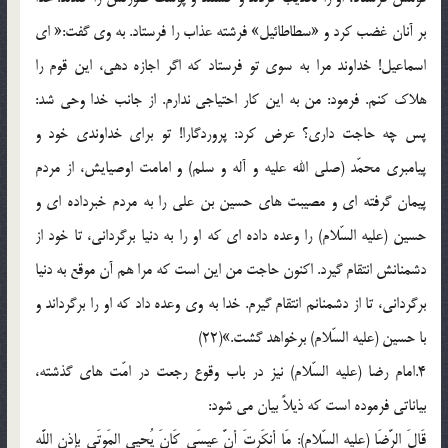
بر آنان غضب کرد و «سطاطائیل» فرشته عذاب را فرستاد. به وی گفت:« ای
اسماعیل! خداوند مرا به سوی تو فرستاد که اگر اجازه دهی، این قوم را
هلاک کنم. فرمود: من به این کار احتیاجی ندارم. از جانب خدا وحی شد:
پس چه حاجت داری؟ عرض کرد: پروردگارا! تو برای خداوندی خود و
پیامبری محمّد (صلی الله علیه و آله و سلم) و امامت اوصیایش، از مردم
پیمان گرفته ای و مصیبت های حسین بن علی را به مردم خبرداده ای و
حسین (علیه السّلام) را وعده داده ای که او را به دنیا برگردانی، تا خود از
دشمنانش انتقام گیرد. اکنون حاجت من این است که مرا هم آن موقع به دنیا
برگردانی، تا از دشمنانم انتقام گیرم. خدا به وی وعده داد که او را برگرداند و
با حسین (علیه السّلام) برخواهد گشت.»(22)
4.امام رضا (علیه السّلام) نیز در باب وقوع رجعت در امّت های گذشته،
بیاناتی فرموده است که ذیلاً بیان می شود:
قَالَ الرَّضَا (علیه السّلام): مَا أنکَرتَ أنَّ عِیسَی کَانَ یُحیِی المَوتَی بِإذنِ اللَّهِ