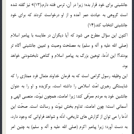
جانشینی برای خود قرار بده؛ زیرا در آن، ترس فتنه دارم.(13)» نیز گفته شده
است گروهی به عیادت عمر آمده و از او درخواست کردند که برای خود
جانشینی انتخاب کند.(14)
اکنون این سؤال مطرح می شود که آیا دیگران در مقایسه با پیامبر اسلام
(صلی الله علیه و آله و سلم) به مصلحت وصیت و تعیین جانشینی آگاه تر
بودند؟! این ادّعا، توهین بزرگ به پیامبر اسلام و گناهی نابخشودنی خواهد
بود.
این وظیفه رسول گرامی است که به فرمان خداوند متعال فرد ممتازی را که
شایستگی رهبری امّت اسلامی را داشته است، برگزیده و او را به عنوان
جانشین خود به مردم معرّفی کند؛ زیرا امامت، همچون نبوّت، منصبی الهی و
آسمانی است؛ چون امامت، تداوم بخش نبوّت و رسالت است. صحّت این
ادّعا را می توان از گزارش های تاریخی، ادّله و شواهد فراوانی که وجود دارد،
به دست آورد؛ زیرا پیامبر اکرم (صلی الله علیه و آله و سلم) به چنین امر