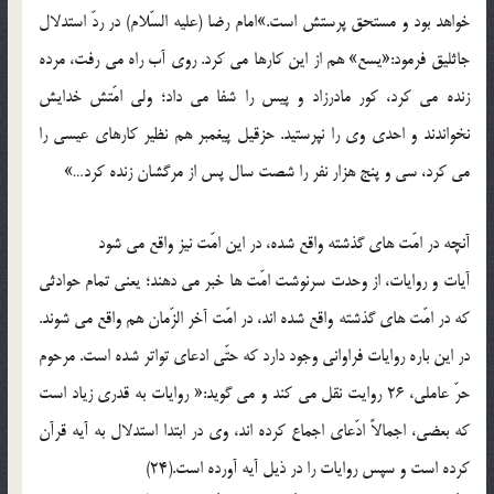
خواهد بود و مستحق پرستش است.»امام رضا (علیه السّلام) در ردّ استدلال
جاثلیق فرمود:«یسع» هم از این کارها می کرد. روی آب راه می رفت، مرده
زنده می کرد، کور مادرزاد و پیس را شفا می داد؛ ولی امّتش خدایش
نخواندند و احدی وی را نپرستید. حزقیل پیغمبر هم نظیر کارهای عیسی را
می کرد، سی و پنج هزار نفر را شصت سال پس از مرگشان زنده کرد…»
آنچه در امّت های گذشته واقع شده، در این امّت نیز واقع می شود
آیات و روایات، از وحدت سرنوشت امّت ها خبر می دهند؛ یعنی تمام حوادثی
که در امّت های گذشته واقع شده اند، در امّت آخر الزّمان هم واقع می شوند.
در این باره روایات فراوانی وجود دارد که حتّی ادعای تواتر شده است. مرحوم
حرّ عاملی، 26 روایت نقل می کند و می گوید:« روایات به قدری زیاد است
که بعضی، اجمالاً ادّعای اجماع کرده اند، وی در ابتدا استدلال به آیه قرآن
کرده است و سپس روایات را در ذیل آیه آورده است.(24)