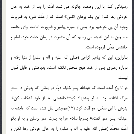
رسیدگی کند. با این وصف، چگونه می شود امّت را بعد از خود به حال
خودش رها کند؟ این یک برهان «لّمی» است که از علّت شیء به ضرورت
وجود آن پی خواهیم برد. یعنی از سیره پیامبر و ضرورت امامت برای جامعه
مسلمین به این نتیجه می رسیم که آن حضرت در زمان حیات خود، امام و
جانشین معیّن فرموده است.
بنابراین، این که پیامبر گرامی (صلی الله علیه و آله و سلم) از دنیا رفته و
درباره رهبری پس از خود هیچ سخنی نگفته است، پذیرفتنی و قابل قبول
نیست.
در تاریخ آمده است که عبدالله پسر خلیفه دوّم در زمانی که پدرش در بستر
مرگ افتاده بود، به او پیشنهاد کرد:«جانشینی بعد از خود انتخاب کن».
پدرش با این سخن، موافقت کرد. (12)همچنین نقل شده است که عایشه به
عبدالله پسر عمو گفت:« پسرم! سلام مرا به پدرت عمر برسان و به او بگو
امّت محمّد (صلی الله علیه و آله و سلم) را به حال خودش رها نکن و