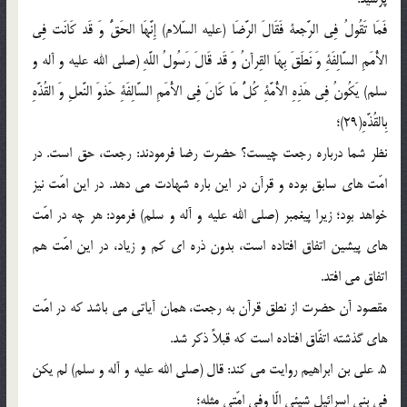
فَمَا تَقُولُ فِی الرَّجعة فَقَالَ الرَّضَا (علیه السّلام) إِنَّهَا الحَقُّ وَ قَد کَانَت فِی
الأٌمَمِ السَّالِفَةِ وَ نَطَقَ بِهَا القِرآنُ وَ قَد قَالَ رَسُولُ اللَّهِ (صلی الله علیه و آله و
سلم) یَکُونُ فِی هَذِهِ الأٌمَّةِ کُلُّ مَا کَانَ فِی الأُمَمِ السَّالِفَةِ حَذوَ النَّعلِ وَ القُذَّهِ
بِالقُذَّهِ(29)؛
نظر شما درباره رجعت چیست؟ حضرت رضا فرمودند: رجعت، حق است. در
امّت های سابق بوده و قرآن در این باره شهادت می دهد. در این امّت نیز
خواهد بود؛ زیرا پیغمبر (صلی الله علیه و آله و سلم) فرمود: هر چه در امّت
های پیشین اتفاق افتاده است، بدون ذره ای کم و زیاد، در این امّت هم
اتفاق می افتد.
مقصود آن حضرت از نطق قرآن به رجعت، همان آیاتی می باشد که در امّت
های گذشته اتفّاق افتاده است که قبلاً ذکر شد.
5. علی بن ابراهیم روایت می کند: قال (صلی الله علیه و آله و سلم) لم یکن
فی بنی اسرائیل شیئی الّا وفی امّتی مثله؛