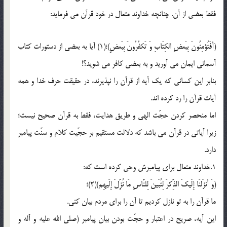
فقط بعضی از آن. چنانچه خداوند متعال در خود قرآن می فرماید:
(أفَتُؤمِنُونَ بِبَعضِ الکِتَابِ وَ تَکفُرُونَ بِبَعضٍ)؛(1) آیا به بعضی از دستورات کتاب
آسمانی ایمان می آورید و به بعضی کافر می شوید؟!
بنابر این کسانی که یک آیه از قرآن را نپذیرند، در حقیقت حرف خدا و همه
آیات قرآن را رد کرده اند.
اما منحصر کردن حجّت الهی و طریق هدایت، فقط به قرآن صحیح نیست؛
زیرا آیاتی در قرآن می باشد که دلالت مستقیم بر حجّیت کلام و سنّت پیامبر
دارد.
1.خداوند متعال برای پیامبرش وحی کرده است که:
(وَ أنزَلنَا إِلَیکَ الذِّکرَ لِتُبَینَ لِلنَّاسِ مَا نُزِّلَ إِلَیهِم)(2)؛
ما قرآن را به تو نازل کردیم تا آن را برای مردم بیان کنی.
این آیه، صریح در اعتبار و حجّت بودن بیان پیامبر (صلی الله علیه و آله و