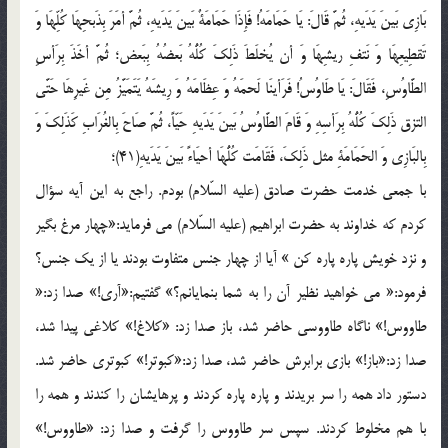
بَازِی بَینَ یَدَیهِ، ثُمَّ قَالَ: یَا حَمَامَهُ! فَإِذَا حَمَامَةٌ بَینَ یَدَیهِ، ثُمَّ أمَرَ بِذَبحِهَا کُلِّهَا وَ
تَقطِیعِهَا وَ نَتفِ ریشِهَا وَ أن یُخلَطَ ذَلِکَ کُلُّهُ بَعضُهُ بِبَعض؛ ثُمَّ أخَذَ بِرَأسِ
الطَّاوُسِ، فَقَالَ: یَا طَاوُسُ! فَرَأینَا لَحمَهُ وَ عِظَامَهُ وَ رِیشَهُ یَتَمَیَّزُ مِن غَیرِهَا حَتَّی
التزق ذَلِکَ کُلُّهُ بِرَأسِهِ وَ قَامَ الطَّاوُسُ بَینَ یَدَیهِ حَیّاً، ثُمَّ صَاحَ بِالغُرَابِ کَذَلِکَ وَ
بِالبَازِی وَ الحَمَامَةِ مثل ذَلِکَ، فَقَامَت کُلُّهَا أحیَاءً بَینَ یَدَیهِ(41)؛
با جمعی خدمت حضرت صادق (علیه السّلام) بودم. راجع به این آیه سؤال
کردم که خداوند به حضرت ابراهیم (علیه السّلام) می فرماید:«چهار مرغ بگیر
و نزد خویش پاره پاره کن » آیا از چهار جنس متفاوت بودند یا از یک جنس؟
فرمود:« می خواهید نظیر آن را به شما بنمایانم؟» گفتیم:«آری!» صدا زد:«
طاووس!» ناگاه طاووسی حاضر شد، باز صدا زد: «کلاغ!» کلاغی پیدا شد،
صدا زد:«باز!» بازی برابرش حاضر شد، صدا زد:«کبوتر!» کبوتری حاضر شد.
دستور داد همه را سر بریدند و پاره پاره کردند و پرهایشان را کندند و همه را
با هم مخلوط کردند. سپس سر طاووس را گرفت و صدا زد: «طاووس!»