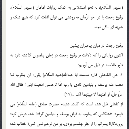
(علیهم السّلام)، به نحو استدلالی به کمک روایات امامان (علیهم السّلام)،
وقوع رجعت را در آخر الزّمان به روشنی می توان اثبات کرد که هیچ شک و
شبهه ای باقی نماند.
وقوع رجعت در میان پیامبران پیشین
اکنون روایاتی را که دلالت بر وقوع رجعت در زمان پیامبران گذشته دارد به
طور خلاصه در ذیل می آوریم:
1. عن الکاهلی قال: سمعت ابا عبدالله(علیه السّلام) یقول: ان یعقوب لما
ذهب منه یوسف و بنیامین نادی یا رب امّا ترحمنی اذهبت ابنی؟ فقال الله
عزّوجلّ: لو امتهما لاحییتهما لک …(19)؛
از کاهلی نقل شده است که گفت: شنیدم حضرت صادق (علیه السّلام) می
فرمود: «هنگامی که یعقوب به فراق یوسف و بنیامین گرفتار شد، عرض کرد:
پروردگارا! پسرانم را از جلو چشمم بردی، بر من ترحم نمی کنی؟ خطاب شد: