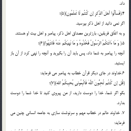
داد.
4.(فَسأَلُوا أهلَ الذِّکرِ إن کُنتُم لَا تَعلَمُون)(5)؛
اگر نمی دانید از اهل ذکر بپرسید.
و به اتفّاق فریقین، بارزترین مصداق اهل ذکر، پیامبر و اهل بیت او هستند.
5.( وَ مَا ءَاتَئکُمُ الرَّسُولُ فَخُذُوهُ وَ مَا نَهیَکُم عَنهُ فَانتَهُوا)(6)؛
آنچه را پیامبر به شما داد، پس باید آن را بگیرید و آنچه را نهی کرد از آن باز
ایستید.
6.خداوند در جای دیگر قرآن خطاب به پیامبر می فرماید:
(قُل إن کُنتُم تُحِبُّونَ اللَّهَ فَاتَّبِعُونیِ یُحبِبکُمُ الله)(7)؛
بگو اگر شما، خدا را دوست دارید، از من پیروی کنید تا خدا شما را دوست
بدارد.
7. خداوند عالم در خطاب مهم و سرنوشت سازی به جامعه انسانی چنین می
فرماید: