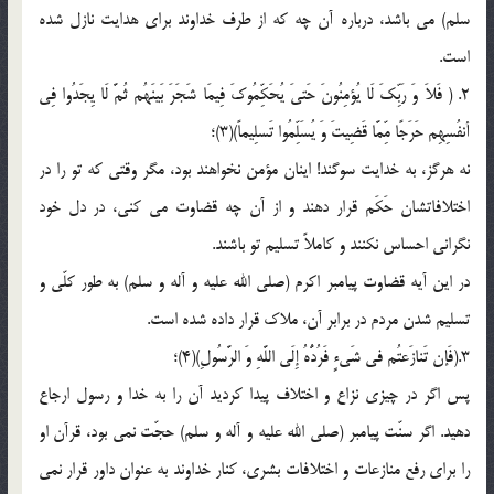
سلم) می باشد، درباره آن چه که از طرف خداوند برای هدایت نازل شده
است.
2. ( فَلاَ وَ رَبِّکَ لَا یُؤمِنُونَ حَتیَ یُحَکِّمُوکَ فِیمَا شَجَرَ بَینَهُم ثُمَّ لَا یِجَدُوا فِی
أنفُسِهِم حَرَجًا مِّمَّا قَضِیتَ وَ یُسَلِّمُوا تَسلِیماً)(3)؛
نه هرگز، به خدایت سوگند! اینان مؤمن نخواهند بود، مگر وقتی که تو را در
اختلافاتشان حَکَم قرار دهند و از آن چه قضاوت می کنی، در دل خود
نگرانی احساس نکنند و کاملاً تسلیم تو باشند.
در این آیه قضاوت پیامبر اکرم (صلی الله علیه و آله و سلم) به طور کلّی و
تسلیم شدن مردم در برابر آن، ملاک قرار داده شده است.
3.(فَإن تَنازَعتُم فی شَیءٍ فَرُدُّهُ إِلَی اللَّهِ وَ الرَّسُولِ)(4)؛
پس اگر در چیزی نزاع و اختلاف پیدا کردید آن را به خدا و رسول ارجاع
دهید. اگر سنّت پیامبر (صلی الله علیه و آله و سلم) حجّت نمی بود، قرآن او
را برای رفع منازعات و اختلافات بشری، کنار خداوند به عنوان داور قرار نمی