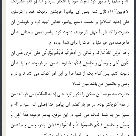
آله و سلم) را مأمور کرد دعوت خود را آشکار سازد و آیه (و انذر عشیرتک
الاقربین)(16) نازل شد؛ یعنی ای پیامبر! خویشان نزدیک خود را بترسان.
علی (علیه السّلام) بر حسب دستور پیامبر، غذایی تهیه کرد و خویشان آن
حضرت را که تقریباً چهل نفر بودند، دعوت کرد. پیامبر ضمن سخنانی به آن
ها فرمود: من خیر دنیا و آخرت را برای شما آورده ام.
وَ قَد أمَرَنِی اللَّهُ تَبَارَکَ وَ تَعَالَی أن أدعُوکُم فَأیُّکُم یُؤَازِرُنیِ عَلَی أمرِی عَلَی أن
یَکُونَ أخِی وَ وَصِیَّی وَ خَلِیفَتِی فِیکُم؛ خداوند به من امر فرموده شما را به آن
دعوت کنم. پس کدام یک از شما مرا بر این امر کمک می کند تا برادر و
وصی و جانشین من باشد میان شما؟
حضرت سه مرتبه این سخن را تکرار کرد. علی (علیه السّلام) می فرماید: من
از همه کوچکتر بودم. در هر بار گفتم: ای پیامبر خدا (صلی الله علیه و آله و
سلم) من به شما کمک می کنم. در این موقع، پیامبر فرمود: هَذَا أخِی وَ
وَصِیَّی وَ خَلِیفَتِی فِیکُم فَاسمَعُوا لَهُ وَ أطِیعُوا (17)این برادر، وصی و جانشین
من است بین شما؛ پس سخن او را بشنوید و اطاعت کنید.