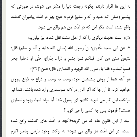
به این ها اقرار دارند، چگونه رجعت دنیا را منکر می شوند، در صورتی که
پیغمبر (صلی الله علیه و آله و سلم) فرمود: هیچ چیز در امّت پیامبران گذشته
واقع نشده است مگر این که در امّت من هم واقع می شود.
لازم است حدیث دیگری را که از اهل سنت نقل شده، نیز بیاوریم:
7. عن ابی سعید خُدری: انّ رسول الله (صلی الله علیه و آله و سلم) قال:
لتتبعنّ سنن من کان قبلکم شبرا بشبرٍ و ذراعا بذراع، حتّی لو دخلوا جحر
ضبٍّ تبعتموه قلنا یا رسول الله الیهود و النصاری قال: فمن؟(32)؛
هر آینه شما از روش پیشینیان خود، وجب به وجب و ذراع به ذراع پیروی
خواهید کرد، تا آن جا که اگر آنان در لانه سوسماری وارد شده باشند، شما نیز
مرتکب این کار می شوید. گفتیم ای رسول خدا! آیا مراد شما، یهود و نصاری
هستند؟ فرمود: پس چه کسی را می گویم؟
البته از این قانون عام که می گوید:«آنچه در امّت های گذشته واقع شده
است، در این امّت نیز واقع می شود» به برکت وجود نازنین پیامبر اکرم