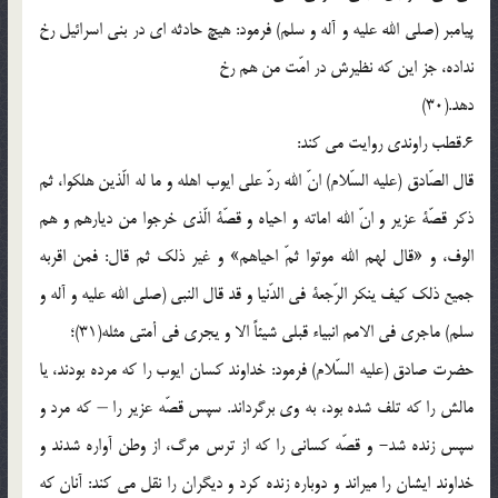
پیامبر (صلی الله علیه و آله و سلم) فرمود: هیچ حادثه ای در بنی اسرائیل رخ
نداده، جز این که نظیرش در امّت من هم رخ
دهد.(30)
6.قطب راوندی روایت می کند:
قال الصّادق (علیه السّلام) انّ الله ردّ علی ایوب اهله و ما له الّذین هلکوا، ثم
ذکر قصّة عزیر و انّ الله اماته و احیاه و قصّة الّذی خرجوا من دیارهم و هم
الوف، و «قال لهم الله موتوا ثمّ احیاهم» و غیر ذلک ثم قال: فمن اقربه
جمیع ذلک کیف ینکر الرّجعة فی الدّنیا و قد قال النبی (صلی الله علیه و آله و
سلم) ماجری فی الامم انبیاء قبلی شیئاً الا و یجری فی أمتی مثله(31)؛
حضرت صادق (علیه السّلام) فرمود: خداوند کسان ایوب را که مرده بودند، یا
مالش را که تلف شده بود، به وی برگرداند. سپس قصّه عزیر را – که مرد و
سپس زنده شد- و قصّه کسانی را که از ترس مرگ، از وطن آواره شدند و
خداوند ایشان را میراند و دوباره زنده کرد و دیگران را نقل می کند: آنان که