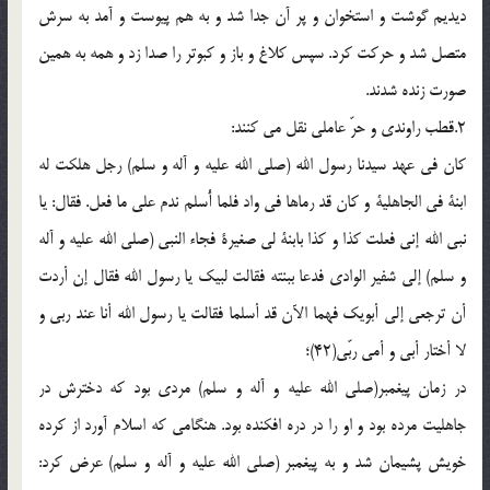
دیدیم گوشت و استخوان و پر آن جدا شد و به هم پیوست و آمد به سرش
متصل شد و حرکت کرد. سپس کلاغ و باز و کبوتر را صدا زد و همه به همین
صورت زنده شدند.
2.قطب راوندی و حرّ عاملی نقل می کنند:
کان فی عهد سیدنا رسول الله (صلی الله علیه و آله و سلم) رجل هلکت له
ابنة فی الجاهلیة و کان قد رماها فی واد فلما أُسلم ندم علی ما فعل. فقال: یا
نبی الله إنی فعلت کذا و کذا بابنة لی صغیرة فجاء النبی (صلی الله علیه و آله
و سلم) إلی شفیر الوادی فدعا ببنته فقالت لبیک یا رسول الله فقال إن أردت
أن ترجعی إلی أبویک فهما الآن قد أسلما فقالت یا رسول الله أنا عند ربی و
لا أختار أبی و أمی ربّی(42)؛
در زمان پیغمبر(صلی الله علیه و آله و سلم) مردی بود که دخترش در
جاهلیت مرده بود و او را در دره افکنده بود. هنگامی که اسلام آورد از کرده
خویش پشیمان شد و به پیغمبر (صلی الله علیه و آله و سلم) عرض کرد: