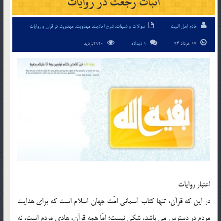
اثبات رجعت در روایات
خادم اهل البیت
سوالات و شبهات
,
شرح احادیث
,
مهدویت
,
مهدویت در قرآن و روایات
17 خرداد 94
1 دیدگاه
2920بازدید
اعتبار روایات
در این که قرآن، تنها کتاب آسمانی امّت جهان اسلام است که برای هدایت
مردم در دسترس می باشد، شکی نیست؛ امّا همه قرآن، هادی مردم است، نه