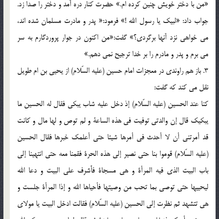
«من با دختر خویش چنین کرده ام.» حضرت کنار دره آمد و دختر را صدا زد.
جواب داد: «لبیک یا رسول الله !» فرمود:« پدر و مادرت مسلمان شده اند،
می خواهی نزد آنها برگردی؟» گفت:«من اکنون در جوار پروردگارم به سر
می برم و پدر و مادرم را بر خدا ترجیح نمی دهم.»
3. باز هم راوندی در معجزات امام حسین (علیه السّلام) از یحیی بن ام طویل
نقل می کند که گفت:
کنا عند الحسین (علیه السّلام) إذ دخل علیه شاب یبکی فقال له الحسین ما
یبکیک قال إن والدتی توفیت فی هذه الساعة و لم توص و لها مال و کانت
قد أمرتنی أن لا أحدث فی أمرها شیئا حتی أعلمک خبرها فقال الحسین
(علیه السّلام) قوموا بنا حتی نصیر إلی هذه الحرة فقمنا معه حتی انتهینا إلی
باب البیت الذی فیه المرأة و هی مسجاة فأَشرف علی البیت و دعا الله
لیحییها حتی توصی بما تحب من وصیتها فأحیاها الله و إذا المرأة جلست و
هی تتشهد ثم نظرت إلی الحسین (علیه السّلام) فقالت ادخل البیت یا مولای