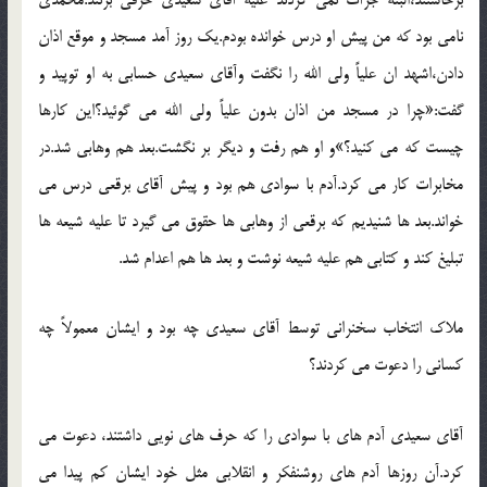
نامي بود که من پيش او درس خوانده بودم.يک روز آمد مسجد و موقع اذان
دادن،اشهد ان علياً ولي الله را نگفت وآقاي سعيدي حسابي به او توپيد و
گفت:«چرا در مسجد من اذان بدون علياً ولي الله مي گوئيد؟اين کارها
چيست که مي کنيد؟»و او هم رفت و ديگر بر نگشت.بعد هم وهابي شد.در
مخابرات کار مي کرد.آدم با سوادي هم بود و پيش آقاي برقعي درس مي
خواند.بعد ها شنيديم که برقعي از وهابي ها حقوق مي گيرد تا عليه شيعه ها
تبليغ کند و کتابي هم عليه شيعه نوشت و بعد ها هم اعدام شد.
ملاک انتخاب سخنراني توسط آقاي سعيدي چه بود و ايشان معمولاً چه
کساني را دعوت مي کردند؟
آقاي سعيدي آدم هاي با سوادي را که حرف هاي نويي داشتند، دعوت مي
کرد.آن روزها آدم هاي روشنفکر و انقلابي مثل خود ايشان کم پيدا مي