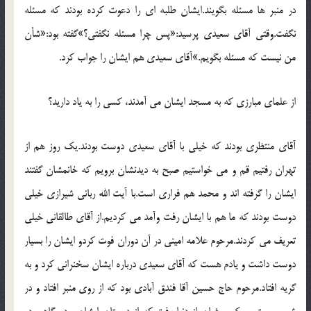
در منبر ها مسئله بگويند.ايشان طلبه اي را دعوت کرده بودند که مسئله
نگفت.وقتي آقاي سعيدي پرسيد:«پس چرا مسئله نگفتي؟»گفته بود:«شأن
من نيست که مسئله بگويم.»آقاي سعيدي هم ايشان را جواب کرد.
از علماي مبارزي که به مسجد ايشان مي آمدند، کسي را به ياد داريد؟
آقاي منتظري بودند که خيلي با آقاي سعيدي دوست بودند.يک روز هم از
تهران رفتيم قم و مي خواستيم صبح به ديدنشان برويم که خانمشان گفتند
ايشان را گرفته اند و محمد هم فراري است.با آيت الله رباني شيرازي خيلي
دوست بودند که ما هم با ايشان رفت وآمد مي کرديم.از آقاي طالقاني خيلي
تعريف مي کردند.مرحوم علامه اميني در آن دوران فوت کردو ايشان را بسيار
دوست داشت و يادم هست که آقاي سعيدي درباره ايشان سخنراني کرد و به
گريه افتاد.مرحوم حاج حسين آقا فندق آبادي بود که از روي منبر افتاد و در