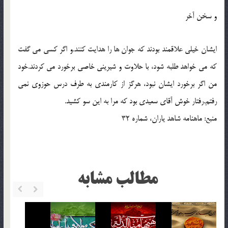
و سخن آخر
ايشان خيلي علاقمند بودند که جوان ها را هدايت کنند.و اگر کسي مي گفت
که مي خواهد طلبه شود، با حلاوت و شيريني خاصي برخورد مي کردند.خود
من اگر برخورد ايشان نبود، هرگز از کارمندي به طرف درس حوزوي نمي
رفتم.رفتار خوش آقاي سعيدي بود که مرا به اين سو کشيد.
منبع: ماهنامه شاهد یاران، شماره 32
مطالب مشابه