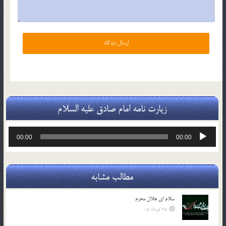
زیارت نامه امام صادق علیه السلام
پخش‌کننده
00:00
00:00
صوت
مطالب مشابه
سلام ای هلال محرم
25 خرداد 05