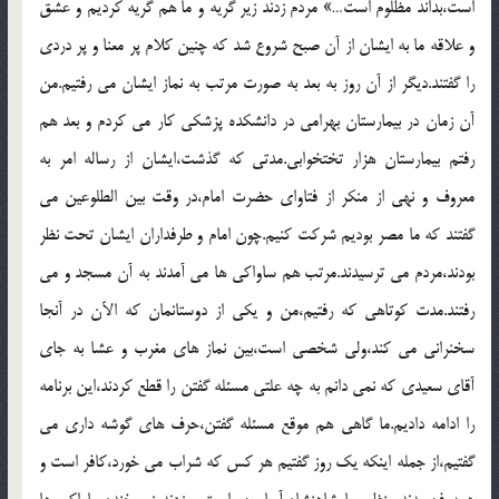
است،بداند مظلوم است…» مردم زدند زير گريه و ما هم گريه کرديم و عشق
و علاقه ما به ايشان از آن صبح شروع شد که چنين کلام پر معنا و پر دردي
را گفتند.ديگر از آن روز به بعد به صورت مرتب به نماز ايشان مي رفتيم.من
آن زمان در بيمارستان بهرامي در دانشکده پزشکي کار مي کردم و بعد هم
رفتم بيمارستان هزار تختخوابي.مدتي که گذشت،ايشان از رساله امر به
معروف و نهي از منکر از فتاواي حضرت امام،در وقت بين الطلوعين مي
گفتند که ما مصر بوديم شرکت کنيم.چون امام و طرفداران ايشان تحت نظر
بودند،مردم مي ترسيدند.مرتب هم ساواکي ها مي آمدند به آن مسجد و مي
رفتند.مدت کوتاهي که رفتيم،من و يکي از دوستانمان که الآن در آنجا
سخنراني مي کند،ولي شخصي است،بين نماز هاي مغرب و عشا به جاي
آقاي سعيدي که نمي دانم به چه علتي مسئله گفتن را قطع کردند،اين برنامه
را ادامه داديم.ما گاهي هم موقع مسئله گفتن،حرف هاي گوشه داري مي
گفتيم،از جمله اينکه يک روز گفتيم هر کس که شراب مي خورد،کافر است و