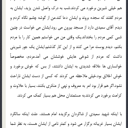
هم خيلي شيرين برخورد مي کردند.شب به درک واصل شدن يزيد، ايشان به
مردم گفتند که سجده بروند و ايشان دعا کند.من از گوشه چشم نگاه کردم و
ديدم آقاي سعيدي دارد از مسجد بيرون مي رود.ايشان مي خواست در چنين
شبي کمي مردم را بخنداند.يک وقتي من مي خواستم همين کار را با مردم
بکنم، ديدم پوست مرا مي کنند و از اين کار گذشتم.ايشان يک جور شيريني
داشت که مردم از شوخي هايش خوششان مي آمد.مردم، مخصوصاً
خوانساري ها علاقه شديدي به ايشان داشتند، از بس که خوش برخورد و
خوش اخلاق بود.خيلي ملاحظه مي کردند که کسي از دست ايشان ناراحت
نشود.اگر هم قرار بود امر به معروف و نهي از منکري بکنند، بسيار با حلاوت و
کرامت برخورد مي کردند.به مستمندان محل هم بسيار کمک مي کردند.
با اينکه شهيد سعيدي از شاگردان برگزيده امام هستند، علت اينکه سالگرد
ايشان بسيار غريبانه برگزار مي شود و کمتر نامي از ايشان هست، به نظر شما