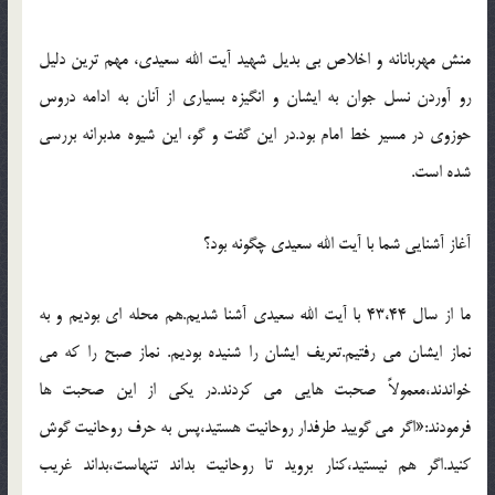
منش مهربانانه و اخلاص بي بديل شهيد آیت الله سعيدي، مهم ترين دليل
رو آوردن نسل جوان به ايشان و انگيزه بسياري از آنان به ادامه دروس
حوزوي در مسير خط امام بود.در اين گفت و گو، اين شيوه مدبرانه بررسي
شده است.
آغاز آشنايي شما با آيت الله سعيدي چگونه بود؟
ما از سال 43،44 با آيت الله سعيدي آشنا شديم.هم محله اي بوديم و به
نماز ايشان مي رفتيم.تعريف ايشان را شنيده بوديم. نماز صبح را که مي
خواندند،معمولاً صحبت هايي مي کردند.در يکي از اين صحبت ها
فرمودند:«اگر مي گوييد طرفدار روحانيت هستيد،پس به حرف روحانيت گوش
کنيد.اگر هم نيستيد،کنار برويد تا روحانيت بداند تنهاست،بداند غريب