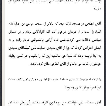
بودند که چرا از آقاي سعيدي حمايت نمي کنيد.آيا از اين ماجرا خاطره اي
داريد؟
آقاي ابطحي در مسجد نيک عهد که بالاتر از مسجد موسي بن جعفر(علیه
السلام) است و از مريدان مرحوم آيت الله گلپايگاني بودند و در مسائل
سياسي دخالت نمي کردند.خيلي مرد آرامي بودند.وقتي مردم رفتند و به
ايشان اعتراض کردند که چرا از آقاي سعيدي حمايت نمي کنيد،آقاي سعيدي
به آنها توپيده بودند که شما حق نداشتيد اين کار را بکنيد و هر کسي وظيفه
خودش را خوب مي داند و از آقاي ابطحي دفاع کرده بودند.
با اينکه امام جماعت هاي مساجد اطراف از ايشان حمايتي نمي کردند،علت
اين نحوه برخوردشان چه بود؟
آقاي سعيدي نمي خواستند بين روحانيون تفرقه بيفتد.در آن زمان عده اي