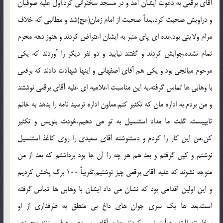
آقاي برقعي به دعوت ايشان آمد و در مسجد سخنراني کرد.اول عليه صوفيان
و دراويش صحبت کرد،بعداً صحبت از امام زمان(عج)شد و مطالبي که خلاف
مرام ولايتي بود.عده اي پاي منبر به ايشان اعتراض کردند و هنوز دهه محرم
تمام نشده،جوابش کردند و گفتند نياييد و دو نفر ديگر را آوردند که يکي
مرحوم ميانجي بود و يکي هم آقاي اصفهاني و اينها شهادت دادند که برقعي
با وهابي ها تماس گرفته.به اين مناسبت اعلاميه اي عليه آقاي برقعي نوشتند
و من بردم به اداره مان که تکثير کنم.معاون اداره ترسيد نامه را بدهد به خانم
تايپيست. گفت ما مداد استنسيل به تو مي دهيم،خودت بنويس و تکثير
کن.من اين کار را کردم و دستنوشته آقاي سعيدي را روي کاغذ استنسيل
نوشتم و کپي گرفتم و بعد هم هر چه را آن جا بود برداشتم که بعد از من
متوجه نشوند که عليه آقاي برقعي چيز نوشتيم.تقريباً 100 برگ پخش کرديم
و اين اولين اقدامي بود که نشان مي داد ايشان با وهابي ها تماس گرفته
است.بعد ها يک سري جوان هاي داغ بي منطق به طرفداري از او
برخاستند،البته جرأت نمي کردند عليه آقاي سعيدي حرفي بزنند.محمدي