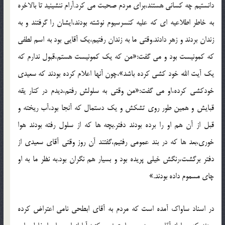
دانستيم چه کساني هستند،براي مردم صحبت مي کرد.آرام ننشينيد تا بالاخره
به خاطر اطلاعيه اي که عليه کنسرسيوم نوشته بودند،ايشان را گرفتند و به
زندان بردند و زهر دادند.وقتي ما به زندان رفتيم،يک آقايي بود به اسم لطفي
که کمونيست بود و مي گفت:«من که يک کمونيست هستم،قبول ندارم که
يک آيت الله خود کشي کرده باشد»،چون آنها اعلام کرده بودند که سعيدي
خودکشي کرده،او مي گفت:«من وقتي به سلولش رفتم،ديدم در کنار يقه
قبايش و همين طور روي تشکش و يک دستمال که آنجا بود،آب ريخته و
قبل از آن هم او را برده بودند دفتر.بچه ها که از سلول رفته بودند هوا
خوري،بعد ها که در بند عمومي رفتيم،گفتند آن روز وقتي آقاي سعيدي از
دفتر برگشت،رنگش خيلي پريده بود و بسيار هم نگران بود.به نظر ما به او
چاي مسموم داده بودند.»
در اسناد ساواک آمده است که مردم به آقاي ابطحي نامي اعتراض کرده