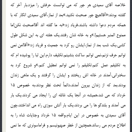
خلاصه آقاي سعيدي هر جور که مي توانست حرفش را ميزد.بار آخر که
گفتنه بودند:«آقا!هيچ جور صحبت نکنيد.»بعد از نماز،آقاي سعيدي انگار که با
همکه مردم دعوا داشته باشند،فرياد زد:«به ما گفته اند آقا!صحبت نکن!ما
ممنوع المنبر هستيم!.»و به خانه شان رفتند.يک هفته اي به اين شکل طول
کشي،يک شب بعد از نماز،ايشان رو کرد به جمعيت و فرياد زد:«آقا!من نمي
توانم حرف نزنم،نمي توانم ساکت بنشينم.تکليف دارم.اين لبا را پوشيده ام که
به تکليفم عمل کنم.تکليفم را نمي توانم تعطيل کنم.»و شروع کرد به
سخنراني.آمدند در خانه اش ريختند و ايشان را گرفتند و يک ماهي زندان
بودند.بعد که از زندان بيرون آمدند،دائماً تحت نظر بودند،به خصوص 15
خرداد که مي شد،هميشه در آنجا يک غائله اي را ايجاد مي کردند،يک بار
مي آمدند و بلندگو ها را مي بردند،يک بار آتش سوزي راه مي انداختند،چون
آقاي سعيدي به خصوص در اين ايام،واقعه 15 خرداد وجنايات شاه را به
اطلاع مردم مي رساند.همچنين از خطر صهيونيسم و فراماسونري که ما نمي