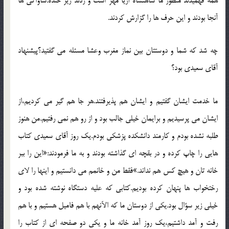
همه فهميدند منظور ما شاهنشاه آريا مهر است و زدند زير خنده.ساواکي ها
آنجا بودند و اين حرف ها را گزارش کردند.
چه شد که شما و دوستتان بين نماز مغرب وعشا مسئله مي گفتيد؟پيشنهاد
آقاي سعيدي بود؟
ما خدمت ايشان گفتيم و ايشان هم پذيرفتند.هر جا هم گير مي کرديم،از
ايشان مي پرسيديم و برايمان خيلي جالب بود و از رو هم نمي رفتيم.من هنوز
طلبه نشده بودم و کارمند دانشکده پزشکي بودم.يک روز آقاي سعيدي کتاب
هايي را چاپ کرده و در بقچه اي گذاشته بودند و به ما فرمودند:«اين را ببر
خانه تان و هيچ کس هم نداند.»فقط من و خانمم مي دانستيم و اينها را لاي
رختخواب ها پنهان کرده بوديم.کتابي که عليه دستگاه نوشته شده بود و
خيلي زير سؤال بود.يکي از دوستان ما که الآنهم با هم فاميل هستيم و با هم
رفت و آمد داشتيم،يک روز آمد خانه ما و يکي دو صفحه اي از کتاب را