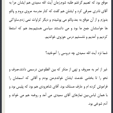
موقع بود که تصيم گرغتم طلبه شوم.زمان آيت الله سعيدي هم ايشان مرا به
آقاي نادري معرفي کرد و ايشلن هم گفت که کنار مدرسه مروي بروم و پالتو
بدوزم و از آن موقع به بعد،پالتو مي پوشيدم و ديگر کراوات نمي زدم.ساواکي
ها حواسشان جمع ما بود و مي دانستند سياسي هستيم.بعد هم که استعفا
کرديم و آمديم و نشستيم درس حوزوي خوانديم.
شما نزد آيت الله سعيدي چه دروسي را آموختيد؟
غير از امر به معروف و نهي از منکر که بين الطلوعين درسمي دادند،صرف و
نحو را تا بخشي خدمت ايشان خواندم.من بودم و آقائي که اسمشان را
فراموش کرده ام و عارف مسلک بود. آقاي شاهرودي هم بود که پليس بود و
با همان لباس،بين نمازهاي آقاي سعيدي مي آمد و روضه هم مي خواند و
آدم شوخي بود.