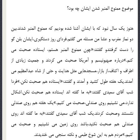
موضوع ممنوع المنبر شدن ايشان چه بود؟
هنوز يک سال نبود که با ايشان آشنا شده بوديم که ممنوع المنبر شدند.بين
دو نماز مغرب و عشا من مسئله مي گفتم.فرداي روز دستگيري،ايشان بلن گو
را دست گرفتندو گفتند:«چون ممنوع المنبر هستم، ايستاده صحبت مي
کنم.»درباره صهيونيسم و آمريکا صحبت مي کردند و جمعيت زيادي از
اطراف و اکناف،از بازار،مسجدهايي مثل هدايت و حتي از شاه عبدالعظيم مي
آمدند.يک هفته طول کشيد و آمدند و گفتند:«ايستاده هم صحبت نکن.»فردا
شب آقاي سعيدي گفتند:«به ما گفته اند ايستاده هم صحبت نکن.اشکال
ندارد،مي نشينيم روي صندلي،صحبت مي کنيم.»يک هفته هم روي صندلي
نشستند وصحبت کردند.يک شب آقاي سعيدي گفتند:«به ما گفته اند روي
صندلي هم صحبت نکنيد،باشد روي زمين مي نشينيم و صحبت مي
کنيم.»مردم هم به اين شوخ طبعي و نکته سنجي مي خنديدند.