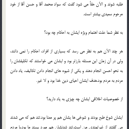
طلبه شوند و الآن حقاً مي شود گفت که سواد محمد آقا و حسن آقا از خود
مرحوم سعيدي بيشتر است.
به نظر شما علت اهتمام ويژه ايشان به احکام چه بود؟
هر چند الآن هم به نظر مي رسد که بسياري از افراد، احکام را نمي دانند،
ولي در آن زمان اين مسئله بارزتر بود و ايشان مي خواستند که تکليفشان را
به نحو احسن انجام دهند و يکي از شيوه هاي انجام دادن تکاليف، ياد دادن
مردم به مردم بود.هدف ايشان احياي دين خدا بود و لا غير.
از خصوصيات اخلاقي ايشان چه چيزي به ياد داريد؟
ايشان شوخ طبع بودند و شوخي ها يشان هم پر معنا بود.تند هم که مي شدند
مي گفتند از غيرتمندي من است.تند شدنشان هم مورد پسند ما بود.با مردم