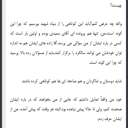
چيست؟
والله چه عرض کنم؟بايد اين کوتاهي را از بنياد شهيد بپرسيم که چرا اين
گونه است.من، تنها هم پرونده اي آقاي سعيدي بودم و اولين بار است که
کسي در باره ايشان از من سؤالي مي پرسد.آقا زاده هاي ايشان هم به اندازه
توان خودشان مي توانند سالگرد را برگزار کنند.بايد از مسؤلان رده بالا پرسيد
که چرا اين گونه است.
شايد دوستان و شاگردان و هم مباحثه اي ها هم کوتاهي کرده باشند.
خود من واقعاً تمايل داشتم که جايي از من بخواهند که در باره ايشان
صحبت کنم، ولي تا حالا پيش نيامده بود.البته هر وقت که پيش آمده، من از
ايشان حرف زدم.