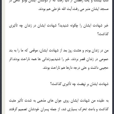
شب بيست و يک رمضان از دنيا رفت که از دوستان ايشان بودو گاهي در
مسجد ايشان منبر مي رفت.آيت الله خزعلي هم بودند.
خبر شهادت ايشان را چگونه شنيديد؟ شهادت ايشان در زندان چه تأثيري
گذاشت؟
من در زندان بودم و هشت روز بعد از شهادت ايشان، موقعي که ما را به بند
عمومي در زندان قصر بردند، خبر را شنيديم.زنداني ها همه ناراحت بودند.اثر
عجيبي داشت و حتي درجه دارها هم ناراحت بودند.
شهادت ايشان بر نهضت چه تأثيري گذاشت؟
به عقيده من شهادت ايشان روي جوان هاي مذهبي به شدت تأثير مثبت
گذاشت و باعث تحرک بسياري شد، از جمله پسران خودشان تصميم گرفتند