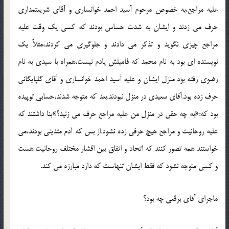
عليه مراجع،به خصوص مرحوم آسيد احمد خوانساري و آقاي شريعتمداري
حرف مي زدند و ايشان به شدت حساس بودند که کسي يک وقت عليه
مراجع چيزي نگويد و تذکر مي دادند و جلوگيري مي کردند،مثلاً يک
نويسنده اي بود به نام محمد که فاميلش يادم نيست،همراه با سيدي به نام
رضوي رفته بود منزل ايشان و عليه آسيد احمد خوانساري و آقاي گلپايگاني
حرف زده بود.آقاي سعيدي در منزل نبودند.بعد که متوجه شدند،حسابي توپيده
بود که:«به چه حقي در منزل من عليه مراجع حرف مي زنيد؟»بنا داشتند که
عليه روحانيت و مراجع هيچ حرفي زده نشود.از بس که آدم متديني بودند،مي
خواستند همه تصور کنند که اتحاد و اتفاق بين اقشار مختلف روحانيت هست
و کسي متوجه نشود که فقط ايشان تنهاست که دارد مبارزه مي کند.
ماجراي آقاي برقعي چه بود؟