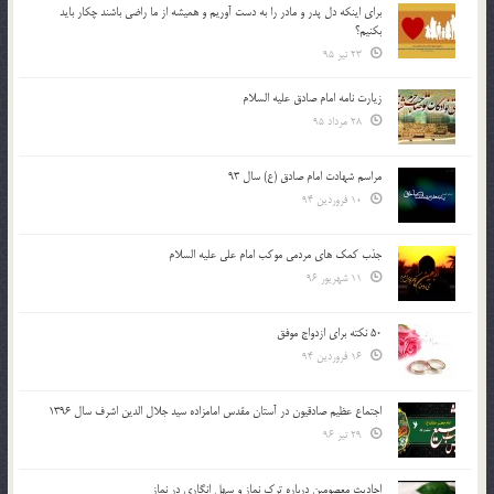
براي اينكه دل پدر و مادر را به دست آوريم و هميشه از ما راضي باشند چكار بايد
بكنيم؟
23 تیر 95
زیارت نامه امام صادق علیه السلام
28 مرداد 95
مراسم شهادت امام صادق (ع) سال 93
10 فروردین 94
جذب کمک های مردمی موکب امام علی علیه السلام
11 شهریور 96
50 نکته برای ازدواج موفق
16 فروردین 94
اجتماع عظیم صادقیون در آستان مقدس امامزاده سید جلال الدین اشرف سال 1396
29 تیر 96
احادیث معصومین درباره ترک نماز و سهل انگاری در نماز