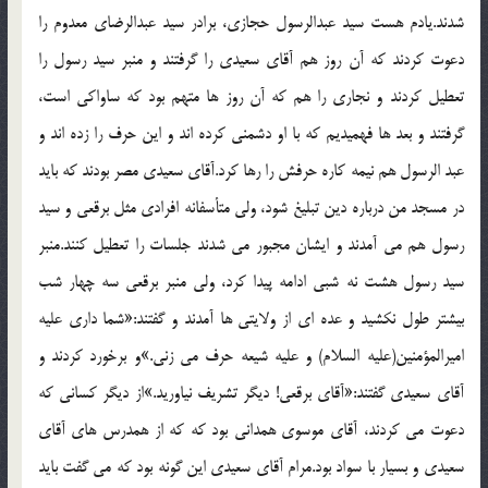
شدند.يادم هست سيد عبدالرسول حجازي، برادر سيد عبدالرضاي معدوم را
دعوت کردند که آن روز هم آقاي سعيدي را گرفتند و منبر سيد رسول را
تعطيل کردند و نجاري را هم که آن روز ها متهم بود که ساواکي است،
گرفتند و بعد ها فهميديم که با او دشمني کرده اند و اين حرف را زده اند و
عبد الرسول هم نيمه کاره حرفش را رها کرد.آقاي سعيدي مصر بودند که بايد
در مسجد من درباره دين تبليغ شود، ولي متأسفانه افرادي مثل برقعي و سيد
رسول هم مي آمدند و ايشان مجبور مي شدند جلسات را تعطيل کنند.منبر
سيد رسول هشت نه شبي ادامه پيدا کرد، ولي منبر برقعي سه چهار شب
بيشتر طول نکشيد و عده اي از ولايتي ها آمدند و گفتند:«شما داري عليه
اميرالمؤمنين(علیه السلام) و عليه شيعه حرف مي زني.»و برخورد کردند و
آقاي سعيدي گفتند:«آقاي برقعي! ديگر تشريف نياوريد.»از ديگر کساني که
دعوت مي کردند، آقاي موسوي همداني بود که که از همدرس هاي آقاي
سعيدي و بسيار با سواد بود.مرام آقاي سعيدي اين گونه بود که مي گفت بايد