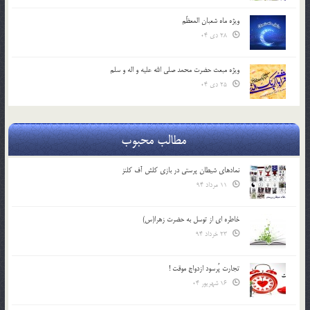
ویژه ماه شعبان المعظّم
28 دی 04
ویژه مبعث حضرت محمد صلی الله علیه و اله و سلم
25 دی 04
مطالب محبوب
نمادهای شیطان پرستی در بازی کلش آف کلنز
11 مرداد 94
خاطره ای از توسل به حضرت زهرا(س)
23 خرداد 94
تجارت پُرسود ازدواج موقت !
16 شهریور 04