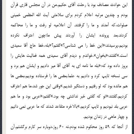
اين حوادث مصادف بود با رحلت آقاي حکيم.من در آن مجلس قاري قرآن
بودم و چندين مرتبه اعلام کردم براي سلامتي آيت الله العظمي خميني
صلوات،که آمدند و ما را گرفتند. آن اعلاميه لو رفت و ما را محاکمه
کردند.بعد پرونده ايشان را آوردند پيش ما؛چون اعتراف نکرده
بوديم،پرسيدند:«اين خط را مي شناسي؟»گفتم؟«بله،خط حاج آقا سعيدي
است.»گفتند:«بخوان».خواندم و ديدم آقاي سعيدي همه فعاليت هايش را
بروز داده بود که:«بله ما نامه اي به آقاي آقا مير داديم و ايشان هم برد و
سي نسخه تايپ کرد و داديم به علما.بعضي ها را فرستاده بوديم،بعضي ها
هم مانده بود که لو رفتيم و دستگير شديم.»وقتي اين جور شد،ما هم اعتراف
کرديم.گفتند:«تو که گفتي خبر نداشتي چه بود.»گفتم:«عربي بود و ما هم
عربي بلد نبوديم و تايپ کرديم.»بالاخره متقاعد شدند که ما عربي نمي دانيم
و چهار ماهي در زندان بوديم.
از آنجا که 59 روز محکوم شده بودم،نه 60 روز،دوباره سر کارم برگشتم.آن