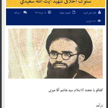
سلوک اخلاقی شهيد آیت الله سعيدي
خادم اهل البیت
گنجینه معارف
18 خرداد 94
0 دیدگاه
1107بازدید
گفتگو با حجت الاسلام سيد هاشم آقا ميري
درآمد