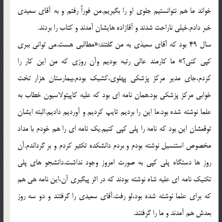
خواند ما هم نتوانستيم جلوي او را بگيريم.من فوراً رفتم و به آقاي سعيدي
خبر دادم.خيلي ناراحت شدند و آقازاده هايشان آمدند و کتاب را بردند.
سال 49 بود که آقاي سعيذي به من گفتند:«مطالبي هست.مي تواني ببري
کپي کني؟» ما کارمند عالي رتبه بوديم وآن روزي که من اين کار را
کردم،جاي مدير مرکز پزشکي پهلوي،کشيک بودم.بيمارستان هزار تخت
خوابي مرکز پزشکي بود.همان نامه اي بود که عليه کاپيتولاسيون خطاب به
علما نوشته شده بود.ما اين را برديم تايپ کرديم و آورديم داديم.البته ايشان
توقعشان اين بود که نامه را پلي کپي کنيم.يک نامه اي را هم خودم با مداد
مخصوص استنسيل نوشته بودم و بردم دانشکده تکثير کردم و بر گرداندم.آن
روز ها دستگاه پلي کپي به صورت امروز وجود نداشت.دانشجو هاي پلي
تکنيک نامه اي عليه شاه نوشته بودند که در اثر پيگيري آن،اين نامه هي هم
که براي علما نوشته شده بود،لو رفت.آقاي سعيدي را گرفتند و دو سه روز
بعدش هم آمدند و ما را گرفتند.