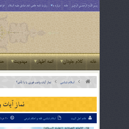
بِسْمِ اللَّـهِ الرَّحْمَـٰنِ الرَّحِيمِ
خانه
درباره ما
زیارت نامه خاص امام صادق علیه السلام
فراخو
خانه
کلام جاودان
ائمه اطهار
مهدویت
حد
اسلام شناسی
نماز آیات واجب فوری یا با تأخیر؟
نماز آیات 
خادم اهل البیت
اسلام شناسی
,
فقه و احکام شرعی
20 خرداد 94