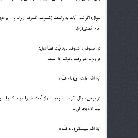
سوال: اگر نماز آیات به واسطه (خسوف، کسوف، زلزله و…) بر عهده 
امام خمینی(ره):
در خسوف و کسوف: باید نیّت قضا نماید.
در زلزله: هر وقت بخواند ادا است.
آیة الله خامنه ای(دام ظلّه):
در فرض سوال اگر سبب وجوب نماز آیات خسوف و یا کسوف بوده واج
نیّت اداء بجا آورد.
آیة الله سیستانی(دام ظلّه):