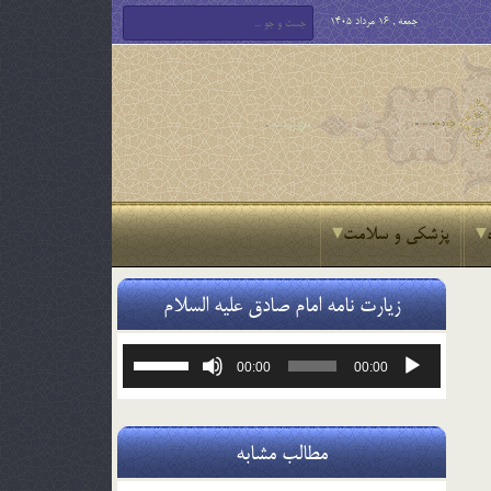
جمعه , 16 مرداد 1405
پزشکی و سلامت
زیارت نامه امام صادق علیه السلام
پخش‌کننده
برای
00:00
00:00
صوت
افزایش
یا
کاهش
صدا
مطالب مشابه
از
کلیدهای