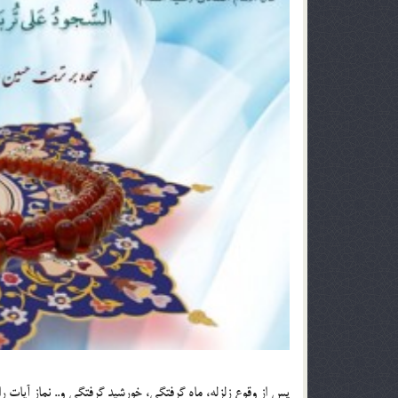
پس از وقوع زلزله، ماه گرفتگی، خورشید گرفتگی و.. نماز آیات ر