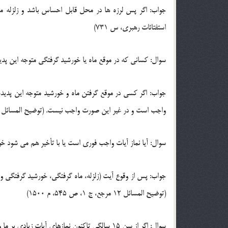
استفتائات رهبری، س 731)
سوال: کسانی که در موقع ماه یا خورشید گرفتگی متوجه این پدیده
جواب: اگر کسی در موقع گرفتن ماه و خورشید متوجه این پدیده ن
واجب است و در غیر این صورت واجب نیست. (توضیح المسائل 12 مرجع، ج 1، ص 545، م 1499)
سوال: آیا نماز آیات واجب فوری است یا با تأخیر هم می شود خو
جواب: پس از وقوع آیت (زلزله، ماه گرفتگی، خورشید گرفتگی و…)
(توضیح المسائل 12 مرجع، ج 1، ص 545، م 1500)
سوال: اگر از سن 15 سالگی تاکنون نمازهای آیات زیادی بر ما واجب شده است و ندانیم چه میزان است، چگونه باید قضا کنیم؟