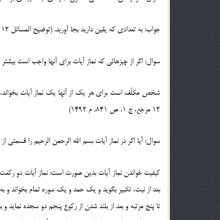
جواب: به تعدادی که یقین دارید بجا آورید. (توضیح المسائل 12 مرجع، ج 1، ص 781، م 1383)
سوال: اگر از چیزهائی که نماز آیات برای آنها واجب است بیشتر از
شخص مکلّف است برای هر یک از آنها یک نماز آیات بخواند، مثل
12 مرجع، ج 1، ص 841، م 1492)
سوال: آیا اگر در نماز آیات بسم الله الرحمن الرحیم را قسمتی 
کیفیت خواندن نماز آیات بدین صورت است: نماز آیات دو رکعت ا
بعد از نیت، تکبیر بگوید و یک حمد و یک سوره تمام بخواند و به 
تا پنج مرتبه و بعد از بلند شدن از رکوع پنجم دو سجده نماید و