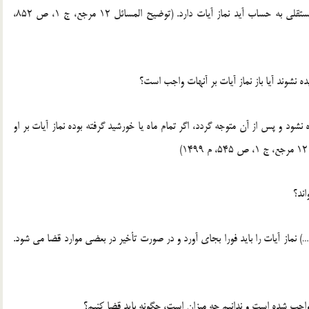
جواب: اگر پس لرزه ها در محل قابل احساس باشد و زلزله مستقلی به حساب آید نماز آیات دارد. (توضیح المسائل 12 مرجع، ج 1، ص 852،
 نشوند آیا باز نماز آیات بر آنهات واجب است؟
شود و پس از آن متوجه گردد، اگر تمام ماه یا خورشید گرفته بوده نماز آیات بر او
اند؟
 نماز آیات را باید فورا بجای آورد و در صورت تأخیر در بعضی موارد قضا می شود.