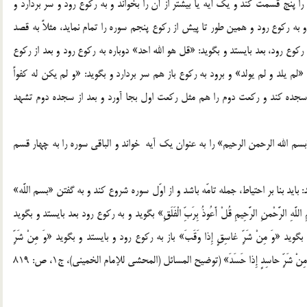
را پنج قسمت کند و یک آیه یا بیشتر از آن را بخواند و به رکوع رود و سر بردارد و
به رکوع رود و همین طور تا پیش از رکوع پنجم سوره را تمام نماید، مثلاً به قصد
کوع رود، بعد بایستد و بگوید: «قل هو الله احد» دوباره به رکوع رود و بعد از رکوع
 «لم یلد و لم یولد» و برود به رکوع باز هم سر بردارد و بگوید: «و لم یکن له کفواً
و سجده کند و رکعت دوم را هم مثل رکعت اول بجا آورد و بعد از سجده دوم تشهد
سم الله الرحمن الرحیم» را به عنوان یک آیه خواند و الباقی سوره را به چهار قسم
باید بنا بر احتیاط، جمله تامّه باشد و از اوّل سوره شروع کند و به گفتن «بسم اللَّه»
الرَّحْمنِ الرَّحِیمِ قُلْ أَعُوذُ بِرَبِّ الْفَلَقِ» بگوید و به رکوع رود بعد بایستد و بگوید
وید «وَ مِنْ شَرِّ غاسِقٍ إِذا وَقَبَ» باز به رکوع رود و بایستد و بگوید «وَ مِنْ شَرِّ
النَّفَّاثاتِ فِی الْعُقَدِ» و برود به رکوع باز هم سر بردارد و بگوید «وَ مِنْ شَرِّ حاسِدٍ إِذا حَسَدَ» (توضیح المسائل (المحشى للإمام الخمینی)، ج‏1، ص: 819