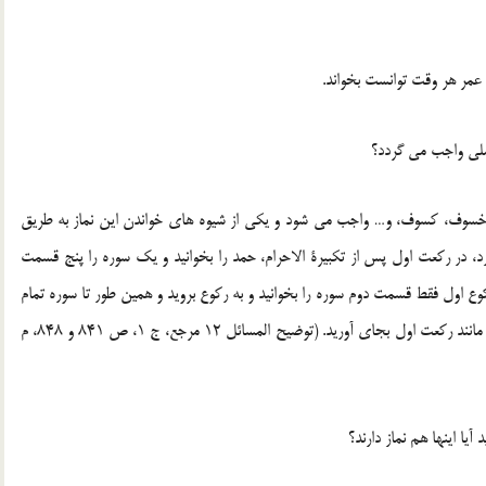
 عمر هر وقت توانست بخواند.
ملی واجب می گردد؟
له، خسوف، کسوف، و… واجب می شود و یکی از شیوه های خواندن این نماز به طریق
، در رکعت اول پس از تکبیرة الاحرام، حمد را بخوانید و یک سوره را پنج قسمت
ع اول فقط قسمت دوم سوره را بخوانید و به رکوع بروید و همین طور تا سوره تمام
شود سپس به سجده بروید و پس از دو سجده رکعت دوم را نیز مانند رکعت اول بجای آورید. (توضیح المسائل 12 مرجع، ج 1، ص 841 و 848، م
یا اینها هم نماز دارند؟