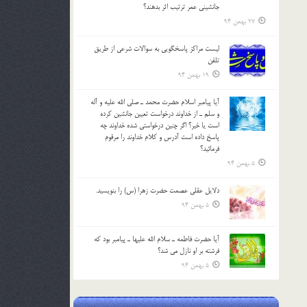
جانشيني عمر ترتیب اثر بدهند؟
27 بهمن 94
لیست مراکز پاسخگویی به سوالات شرعی از طریق
تلفن
19 بهمن 94
آيا پيامبر اسلام حضرت محمد ـ صلي الله عليه و آله
و سلم ـ از خداوند درخواست تعيين جانشين کرده
است يا خير؟ اگر چنين درخواستي شده خداوند چه
پاسخ داده است آدرس و کلام خداوند را مرقوم
فرمائيد؟
5 بهمن 94
دلايل عقلي عصمت حضرت زهرا (س) را بنويسيد.
5 بهمن 94
آيا حضرت فاطمه ـ سلام الله عليها ـ پيامبر بود كه
فرشته بر او نازل مي شد؟
5 بهمن 94