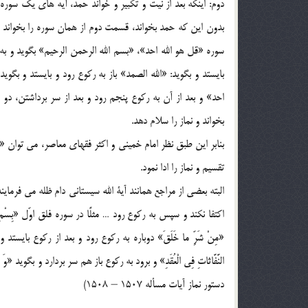
دوم: اینکه بعد از نیت و تکبیر و خواند حمد، آیه های یک سوره 
بدون این که حمد بخواند، قسمت دوم از همان سوره را بخواند و 
سوره «قل هو الله احد»، «بسم الله الرحمن الرحیم» بگوید و به ر
بایستد و بگوید: «الله الصمد» باز به رکوع رود و بایستد و بگوید
احد» و بعد از آن به رکوع پنجم رود و بعد از سر برداشتن، د
بخواند و نماز را سلام دهد.
بنابر این طبق نظر امام خمینی و اکثر فقهای معاصر، می توان «ب
تقسیم و نماز را ادا نمود.
البته بعضی از مراجع همانند آیة الله سیستانی دام ظله می فرمایند: 
اکتفا نکند و سپس به رکوع رود … مثلًا در سوره فلق اوّل «بِسْمِ اللَّهِ 
«مِنْ شَرِّ ما خَلَقَ» دوباره به رکوع رود و بعد از رکوع بایستد و بگ
دستور نماز آیات مسأله 1507 – 1508)