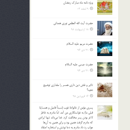
ویژه نامه ماه مبارک رمضان
بالا
9 اسفند 03
و
پایین
استفاده
حضرت آیت الله العظمی نوری همدانی
کنید.
18 اردیبهشت 98
حضرت مریم علیه السلام
21 دی 96
حضرت عیسی علیه السلام
21 دی 96
تاثير و نقش دين داري همسر را مقداري توضيح
دهيد؟
16 فروردین 95
پسري مؤمن از خانوادة خوب (نسبتاً فاميل و همساية
قبلي ما) به خواستگاري من آمد. امّا مادرم به خاطر
لاغر بودن پسر مخالفت كرد. خدا مي‌داند تنها ايرادي
كه مادرم گرفت همين بود و براي همين به آن‌ها
جواب رد داد مادرم به دعا نوشتن و استخاره اعتقاد