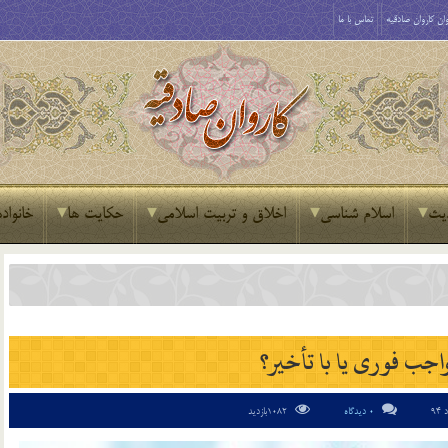
ان کاروان صادقیه
تماس با ما
یث
اسلام شناسی
اخلاق و تربیت اسلامی
حکایت ها
خانواده
واجب فوری یا با تأخیر؟
0 دیدگاه
1082بازدید