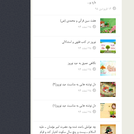
دارد و…
16 فروردین 95
هفت سین قرآنی و محمدی (ص)
25 اسفند 94
نوروز در كتب فقهى و استدلالى‏
25 اسفند 94
نگاهى عميق به عيد نوروز
25 اسفند 94
دل نوشته هایی به مناسبت عید نوروز(2)
25 اسفند 94
دل نوشته هایی به مناسبت عید نوروز(1)
25 اسفند 94
چه عواملي باعث شده بود حضرت امير مؤمنان ـ عليه
السلام ـ بيست و پنج سال سکوت اختيار کند و قيام