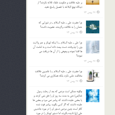
بر عليه خلافت و حکومت خلفاء ثلاثه نکردند؟ از
ديدگاه نهج البلاغه با تفصيل پاسخ دهيد.
27 بهمن 94
چرا حضرت علي ـ عليه السلام ـ در شورايي كه
عثمان را به خلافت برگزيدند، عضويت داشت؟
27 بهمن 94
چرا علي ـ عليه السلام ـ با اينكه ابوبكر و عمر ولايت
وي را نپذيرفتند، دست بيعت داده است و به امامت آن
ها اقتدا نموده و وجوهي را از آن ها دريافت مي
نموده؟
27 بهمن 94
چرا حضرت علي ـ عليه السلام ـ با غاصبين خلافت
مخالفت علني نکرد، بلكه همكاري مي کردند؟
27 بهمن 94
چگونه ممكن است مردمي كه بعد از رحلت رسول
خدا(ص) حتی به مدت سه روز او را دفن نمي كردند و
یا بعضي عقيده داشتند كه پيامبر نمي ميرد و بعضي ها
عقيده داشتند كه اگر كسي بگويد: پيامبر فوت شده
كافر است، چنین مردمی دستور او را در مورد جانشيني
علي (ع) ناديده بگيرند، اما دستور ابوبكر را در مورد