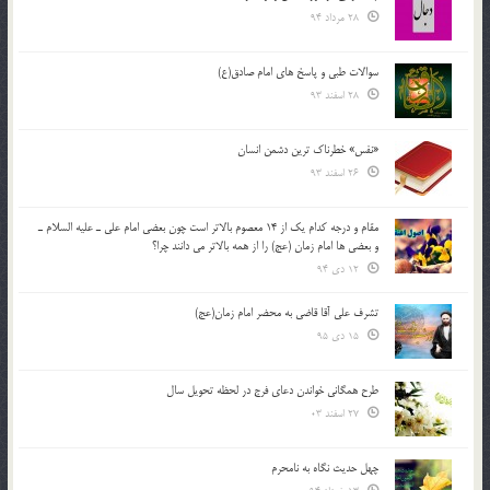
28 مرداد 94
سوالات طبی و پاسخ های امام صادق(ع)
28 اسفند 93
«نفس» خطرناک ترین دشمن انسان
26 اسفند 93
مقام و درجه كدام يك از 14 معصوم بالاتر است چون بعضي امام علي ـ عليه السلام ـ
و بعضي ها امام زمان (عج) را از همه بالاتر مي دانند چرا؟
12 دی 94
تشرف علي آقا قاضي به محضر امام زمان(عج)
15 دی 95
طرح همگانی خواندن دعای فرج در لحظه تحویل سال
27 اسفند 03
چهل حدیث نگاه به نامحرم