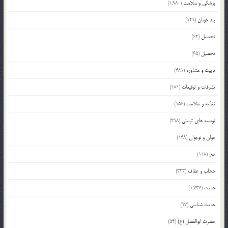
پزشکی و سلامت
(1,980)
پند خوبان
(129)
تحصیل
(62)
تحصیل
(65)
تربیت و مشاوره
(481)
تشرفات و توقیعات
(181)
تغذیه و سلامت
(156)
توصیه های تربیتی
(498)
جوان و نوجوان
(148)
حج
(118)
حجاب و عفاف
(333)
حدیث
(1,737)
حدیث شناسی
(97)
حضرت ابوالفضل (ع)
(54)