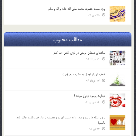
ویژه مبعث حضرت محمد صلی الله علیه و اله و سلم
25 دی 04
مطالب محبوب
نمادهای شیطان پرستی در بازی کلش آف کلنز
11 مرداد 94
خاطره ای از توسل به حضرت زهرا(س)
23 خرداد 94
تجارت پُرسود ازدواج موقت !
16 شهریور 04
براي اينكه دل پدر و مادر را به دست آوريم و هميشه از ما راضي باشند چكار بايد
بكنيم؟
23 تیر 95