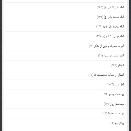
امام علی النقی (ع)
(165)
امام محمد باقر (ع)
(165)
امام محمد تقی (ع)
(146)
امام موسی کاظم (ع)
(152)
امر به معروف و نهی از منکر
(63)
امور تربیتی فرزندان
(51)
انتظار
(164)
انتظار از دیدگاه شخصیت ها
(17)
اهل بیت
(104)
بهداشت جسم
(73)
بهداشت روان
(26)
بهداشت محیط
(18)
بودائیسم
(15)