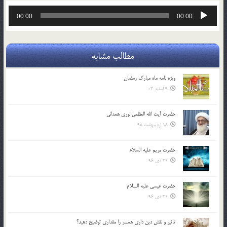
پخش‌کننده
00:00
00:00
صوت
مطالب مشابه
ویژه نامه ماه مبارک رمضان
9 اسفند 03
حضرت آیت الله العظمی نوری همدانی
18 اردیبهشت 98
حضرت مریم علیه السلام
21 دی 96
حضرت عیسی علیه السلام
21 دی 96
تاثير و نقش دين داري همسر را مقداري توضيح دهيد؟