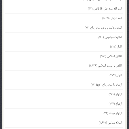
آیت الله سید علی آقا قاضی
(42)
ائمه اطهار
(5,038)
اثبات ولایت و وجود امام زمان
(73)
احادیث موضوعی
(550)
اخبار
(717)
اخلاق اسلامی
(956)
اخلاق و تربیت اسلامی
(2,836)
ادیان
(474)
ارتباط با امام زمان (عج)
(14)
ازدواج
(371)
ازدواج
(117)
ازدواج موقت
(32)
اسلام شناسی
(2,661)