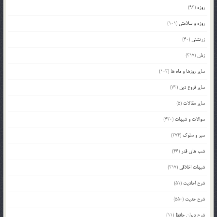
روزه
(93)
روزه و سلامتی
(101)
زرتشتی
(40)
زنان
(317)
سایر روزها و ماه ها
(103)
سایر فروع دین
(72)
سایر مقالات
(5)
سوالات و شبهات
(420)
سیر و سلوک
(274)
شب های قدر
(46)
شبهات اخلاقی
(217)
شرح احادیث
(51)
شرح حدیث
(550)
شرح دیوان حافظ
(11)