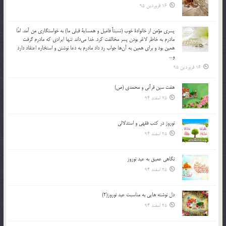
16 فروردین 95
پسري مؤمن از خانوادة خوب (نسبتاً فاميل و همساية قبلي ما) به خواستگاري من آمد. امّا
مادرم به خاطر لاغر بودن پسر مخالفت كرد. خدا مي‌داند تنها ايرادي كه مادرم گرفت
همين بود و براي همين به آن‌ها جواب رد داد مادرم به دعا نوشتن و استخاره اعتقاد دارد
و…
16 فروردین 95
هفت سین قرآنی و محمدی (ص)
25 اسفند 94
نوروز در كتب فقهى و استدلالى‏
25 اسفند 94
نگاهى عميق به عيد نوروز
25 اسفند 94
دل نوشته هایی به مناسبت عید نوروز(2)
25 اسفند 94