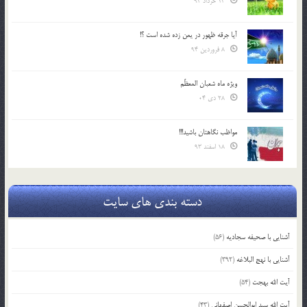
13 خرداد 94
آیا جرقه ظهور در یمن زده شده است ؟!
8 فروردین 94
ویژه ماه شعبان المعظّم
28 دی 04
مواظب نگاهتان باشید!!!
18 اسفند 93
دسته بندی های سایت
آشنایی با صحیفه سجادیه
(56)
آشنایی با نهج البلاغه
(392)
آیت الله بهجت
(54)
آیت الله سید ابوالحسن اصفهانی
(43)