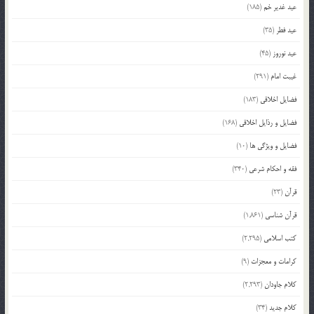
عید غدیر خم
(185)
عید فطر
(35)
عید نوروز
(45)
غیبت امام
(291)
فضایل اخلاقی
(183)
فضایل و رذایل اخلاقی
(168)
فضایل و ویژگی ها
(10)
فقه و احکام شرعی
(340)
قرآن
(23)
قرآن شناسی
(1,861)
کتب اسلامی
(2,295)
کرامات و معجزات
(9)
کلام جاودان
(2,293)
کلام جدید
(34)