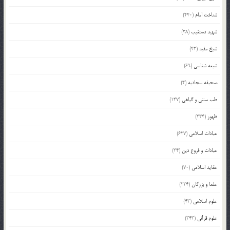
شناخت امام
(440)
شهید دستغیب
(38)
شیخ مفید
(42)
شیعه شناسی
(69)
صحیفه سجادیه
(4)
طب سنتی و گیاهی
(147)
ظهور
(334)
عبادات اسلامی
(627)
عبادات و فروع دین
(34)
عقاید اسلامی
(70)
علما و بزرگان
(224)
علوم اسلامی
(43)
علوم قرآنی
(343)