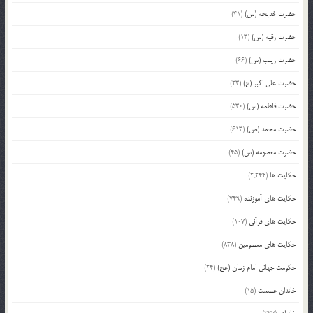
حضرت خدیجه (س)
(41)
حضرت رقیه (س)
(13)
حضرت زینب (س)
(66)
حضرت علی اکبر (ع)
(23)
حضرت فاطمه (س)
(530)
حضرت محمد (ص)
(613)
حضرت معصومه (س)
(45)
حکایت ها
(2,244)
حکایت های آموزنده
(749)
حکایت های قرآنی
(107)
حکایت های معصومین
(838)
حکومت جهانی امام زمان (عج)
(24)
خاندان عصمت
(15)