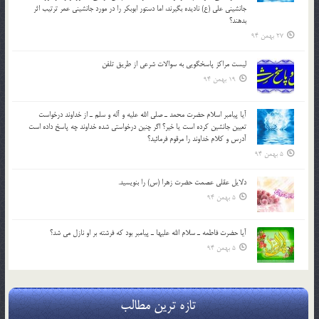
جانشيني علي (ع) ناديده بگيرند، اما دستور ابوبكر را در مورد جانشيني عمر ترتیب اثر
بدهند؟
27 بهمن 94
لیست مراکز پاسخگویی به سوالات شرعی از طریق تلفن
19 بهمن 94
آيا پيامبر اسلام حضرت محمد ـ صلي الله عليه و آله و سلم ـ از خداوند درخواست
تعيين جانشين کرده است يا خير؟ اگر چنين درخواستي شده خداوند چه پاسخ داده است
آدرس و کلام خداوند را مرقوم فرمائيد؟
5 بهمن 94
دلايل عقلي عصمت حضرت زهرا (س) را بنويسيد.
5 بهمن 94
آيا حضرت فاطمه ـ سلام الله عليها ـ پيامبر بود كه فرشته بر او نازل مي شد؟
5 بهمن 94
تازه ترین مطالب