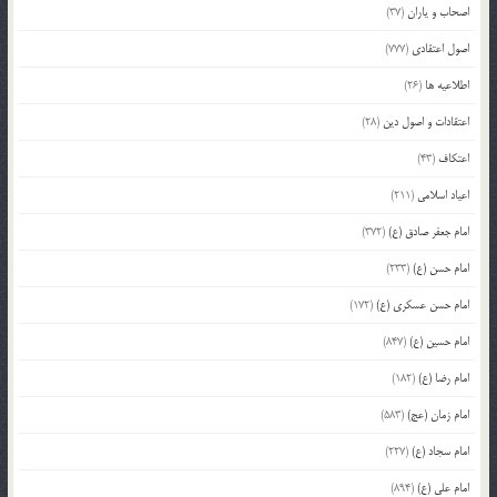
اصحاب و یاران
(37)
اصول اعتقادی
(777)
اطلاعیه ها
(26)
اعتقادات و اصول دین
(28)
اعتکاف
(43)
اعیاد اسلامی
(211)
امام جعفر صادق (ع)
(372)
امام حسن (ع)
(233)
امام حسن عسکری (ع)
(172)
امام حسین (ع)
(847)
امام رضا (ع)
(182)
امام زمان (عج)
(583)
امام سجاد (ع)
(227)
امام علی (ع)
(894)