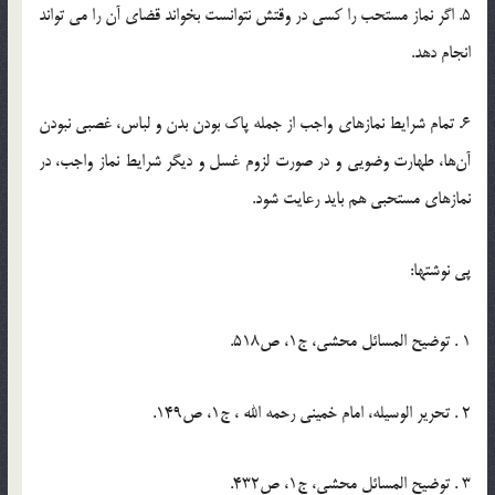
5. اگر نماز مستحب را كسی در وقتش نتوانست بخواند قضای آن را می تواند
انجام دهد.
6. تمام شرایط نمازهای واجب از جمله پاك بودن بدن و لباس، غصبی نبودن
آن‌ها، طهارت وضویی و در صورت لزوم غسل و دیگر شرایط نماز واجب، در
نمازهای مستحبی هم باید رعایت شود.
پی نوشتها:
1 . توضیح المسائل محشی، ج‏1، ص‏518.
2 . تحریر الوسیله، امام خمینی رحمه الله ، ج‏1، ص‏149.
3 . توضیح المسائل محشی، ج‏1، ص‏432.