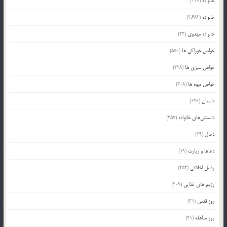
خانواده
(227)
خانواده
(2,682)
خانواده مهدوی
(22)
خواص خوراکی ها
(550)
خواص سبزی ها
(228)
خواص میوه ها
(308)
داستان
(146)
دانستنی‌های خانواده
(357)
دجال
(29)
دعاها و زیارت
(19)
رذایل اخلاقی
(252)
رژیم های غذایی
(209)
روز قدس
(31)
روز مباهله
(41)