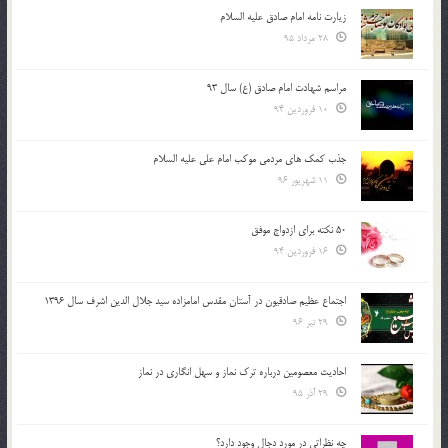
زیارت نامه امام صادق علیه السلام
28 مرداد 95
مراسم شهادت امام صادق (ع) سال 93
10 فروردین 94
جذب کمک های مردمی موکب امام علی علیه السلام
11 شهریور 96
50 نکته برای ازدواج موفق
16 فروردین 94
اجتماع عظیم صادقیون در آستان مقدس امامزاده سید جلال الدین اشرف سال 1396
29 تیر 96
احادیث معصومین درباره ترک نماز و سهل انگاری در نماز
29 آذر 95
چه نظراتی در مورد دجال وجود دارد؟