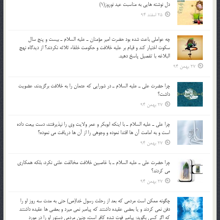
دل نوشته هایی به مناسبت عید نوروز(1)
25 اسفند 94
چه عواملي باعث شده بود حضرت امير مؤمنان ـ عليه السلام ـ بيست و پنج سال
سکوت اختيار کند و قيام بر عليه خلافت و حکومت خلفاء ثلاثه نکردند؟ از ديدگاه نهج
البلاغه با تفصيل پاسخ دهيد.
27 بهمن 94
چرا حضرت علي ـ عليه السلام ـ در شورايي كه عثمان را به خلافت برگزيدند، عضويت
داشت؟
27 بهمن 94
چرا علي ـ عليه السلام ـ با اينكه ابوبكر و عمر ولايت وي را نپذيرفتند، دست بيعت داده
است و به امامت آن ها اقتدا نموده و وجوهي را از آن ها دريافت مي نموده؟
27 بهمن 94
چرا حضرت علي ـ عليه السلام ـ با غاصبين خلافت مخالفت علني نکرد، بلكه همكاري
مي کردند؟
27 بهمن 94
چگونه ممكن است مردمي كه بعد از رحلت رسول خدا(ص) حتی به مدت سه روز او را
دفن نمي كردند و یا بعضي عقيده داشتند كه پيامبر نمي ميرد و بعضي ها عقيده داشتند
كه اگر كسي بگويد: پيامبر فوت شده كافر است، چنین مردمی دستور او را در مورد