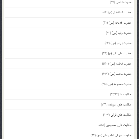
حدیث شناسی
(97)
حضرت ابوالفضل (ع)
(54)
حضرت خدیجه (س)
(41)
حضرت رقیه (س)
(13)
حضرت زینب (س)
(66)
حضرت علی اکبر (ع)
(23)
حضرت فاطمه (س)
(530)
حضرت محمد (ص)
(613)
حضرت معصومه (س)
(45)
حکایت ها
(2,244)
حکایت های آموزنده
(749)
حکایت های قرآنی
(107)
حکایت های معصومین
(838)
حکومت جهانی امام زمان (عج)
(24)