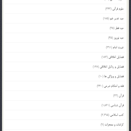
علوم قرآنی
(343)
عید غدیر خم
(185)
عید فطر
(35)
عید نوروز
(45)
غیبت امام
(291)
فضایل اخلاقی
(183)
فضایل و رذایل اخلاقی
(168)
فضایل و ویژگی ها
(10)
فقه و احکام شرعی
(340)
قرآن
(23)
قرآن شناسی
(1,861)
کتب اسلامی
(2,295)
کرامات و معجزات
(9)