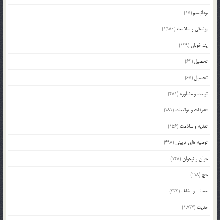
بودائیسم
(15)
پزشکی و سلامت
(1,980)
پند خوبان
(129)
تحصیل
(62)
تحصیل
(65)
تربیت و مشاوره
(481)
تشرفات و توقیعات
(181)
تغذیه و سلامت
(156)
توصیه های تربیتی
(498)
جوان و نوجوان
(148)
حج
(118)
حجاب و عفاف
(333)
حدیث
(1,737)