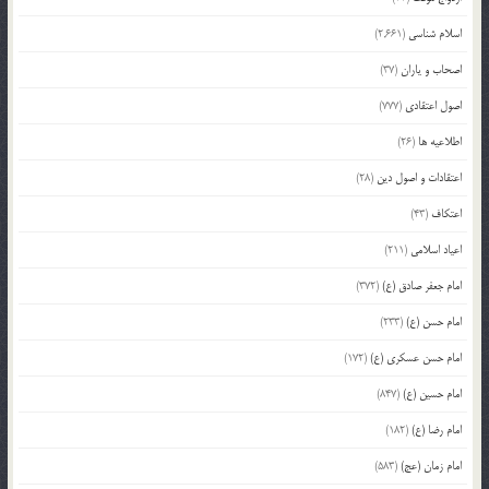
اسلام شناسی
(2,661)
اصحاب و یاران
(37)
اصول اعتقادی
(777)
اطلاعیه ها
(26)
اعتقادات و اصول دین
(28)
اعتکاف
(43)
اعیاد اسلامی
(211)
امام جعفر صادق (ع)
(372)
امام حسن (ع)
(233)
امام حسن عسکری (ع)
(172)
امام حسین (ع)
(847)
امام رضا (ع)
(182)
امام زمان (عج)
(583)