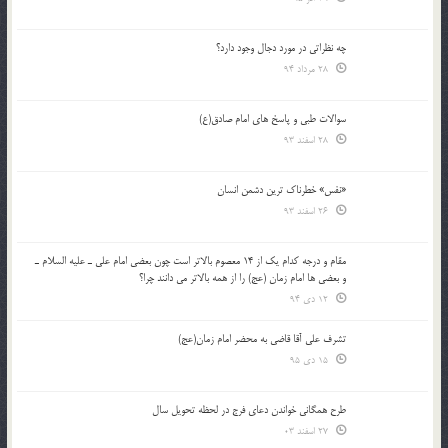
چه نظراتی در مورد دجال وجود دارد؟
28 مرداد 94
سوالات طبی و پاسخ های امام صادق(ع)
28 اسفند 93
«نفس» خطرناک ترین دشمن انسان
26 اسفند 93
مقام و درجه كدام يك از 14 معصوم بالاتر است چون بعضي امام علي ـ عليه السلام ـ
و بعضي ها امام زمان (عج) را از همه بالاتر مي دانند چرا؟
12 دی 94
تشرف علي آقا قاضي به محضر امام زمان(عج)
15 دی 95
طرح همگانی خواندن دعای فرج در لحظه تحویل سال
27 اسفند 03