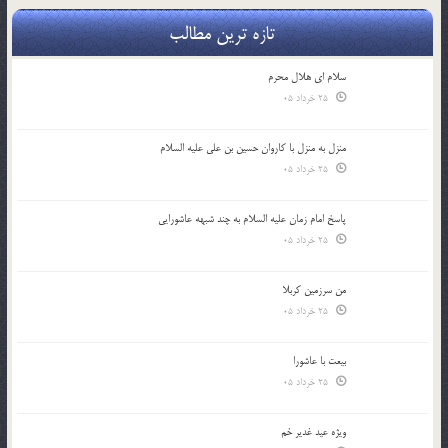
تازه ترین مطالب
سلام ای هلال محرم
25 خرداد 05
منزل به منزل با کاروان حسین بن علی علیه السلام
25 خرداد 05
پاسخ امام زمان علیه السلام به چند شبهه عاشورایی
25 خرداد 05
من سرزمین کربلا
25 خرداد 05
بیعت با عاشورا
25 خرداد 05
ویژه عید غدیر خم