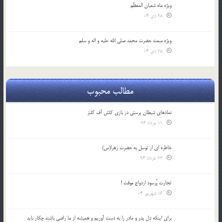
ویژه ماه شعبان المعظّم
28 دی 04
ویژه مبعث حضرت محمد صلی الله علیه و اله و سلم
25 دی 04
مطالب محبوب
نمادهای شیطان پرستی در بازی کلش آف کلنز
11 مرداد 94
خاطره ای از توسل به حضرت زهرا(س)
23 خرداد 94
تجارت پُرسود ازدواج موقت !
16 شهریور 04
براي اينكه دل پدر و مادر را به دست آوريم و هميشه از ما راضي باشند چكار بايد