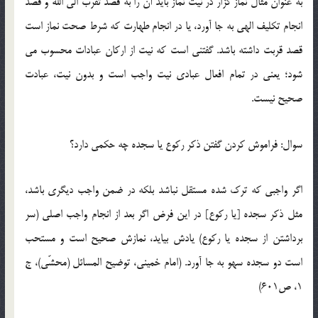
به عنوان مثال نماز گزار در نیت نماز باید آن را به قصد تقرب الی الله و قصد
انجام تکلیف الهی به جا آورد، یا در انجام طهارت که شرط صحت نماز است
قصد قربت داشته باشد. گفتنی است که نیت از ارکان عبادات محسوب می
شود؛ یعنی در تمام افعال عبادی نیت واجب است و بدون نیت، عبادت
صحیح نیست.
سوال: فراموش کردن گفتن ذکر رکوع یا سجده چه حکمی دارد؟
اگر واجبى که ترک شده مستقل نباشد بلکه در ضمن واجب دیگرى باشد،
مثل ذکر سجده [یا رکوع] در این فرض اگر بعد از انجام واجب اصلى (سر
برداشتن از سجده یا رکوع) یادش بیاید، نمازش صحیح است و مستحب
است دو سجده سهو به جا آورد. (امام خمینی، توضیح المسائل (محشّی)، ج
1، ص601)