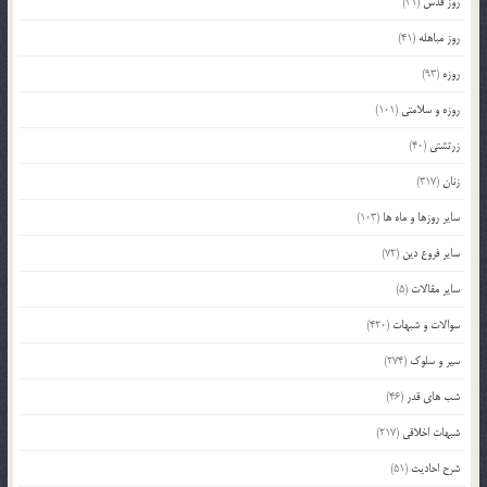
روز قدس
(31)
روز مباهله
(41)
روزه
(93)
روزه و سلامتی
(101)
زرتشتی
(40)
زنان
(317)
سایر روزها و ماه ها
(103)
سایر فروع دین
(72)
سایر مقالات
(5)
سوالات و شبهات
(420)
سیر و سلوک
(274)
شب های قدر
(46)
شبهات اخلاقی
(217)
شرح احادیث
(51)