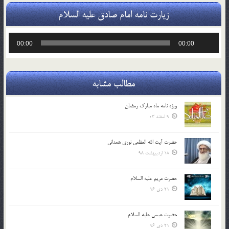
زیارت نامه امام صادق علیه السلام
پخش‌کننده
00:00
00:00
صوت
مطالب مشابه
ویژه نامه ماه مبارک رمضان
9 اسفند 03
حضرت آیت الله العظمی نوری همدانی
18 اردیبهشت 98
حضرت مریم علیه السلام
21 دی 96
حضرت عیسی علیه السلام
21 دی 96