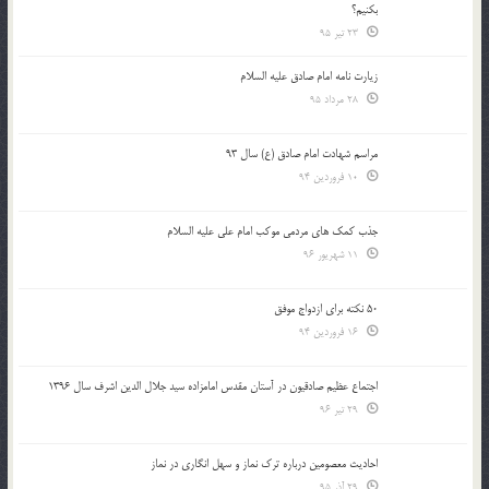
بكنيم؟
23 تیر 95
زیارت نامه امام صادق علیه السلام
28 مرداد 95
مراسم شهادت امام صادق (ع) سال 93
10 فروردین 94
جذب کمک های مردمی موکب امام علی علیه السلام
11 شهریور 96
50 نکته برای ازدواج موفق
16 فروردین 94
اجتماع عظیم صادقیون در آستان مقدس امامزاده سید جلال الدین اشرف سال 1396
29 تیر 96
احادیث معصومین درباره ترک نماز و سهل انگاری در نماز
29 آذر 95