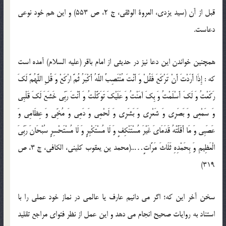
قبل از آن (سید یزدی، العروة الوثقی، ج 2، ص 553) و این هم خود نوعی
دعاست.
همچنین خواندن این دعا نیز در حدیثی از امام باقر (علیه السلام) آمده است
که : إِذَا أَرَدْتَ أَنْ تَرْکَعَ فَقُلْ وَ أَنْتَ مُنْتَصِبٌ اللَّهُ أَکْبَرُ ثُمَّ ارْکَعْ وَ قُلِ اللَّهُمَّ لَکَ
رَکَعْتُ وَ لَکَ أَسْلَمْتُ وَ بِکَ آمَنْتُ وَ عَلَیْکَ تَوَکَّلْتُ وَ أَنْتَ رَبِّی خَشَعَ لَکَ قَلْبِی
وَ سَمْعِی وَ بَصَرِی وَ شَعْرِی وَ بَشَرِی وَ لَحْمِی وَ دَمِی وَ مُخِّی وَ عِظَامِی وَ
عَصَبِی وَ مَا أَقَلَّتْهُ قَدَمَایَ غَیْرَ مُسْتَنْکِفٍ وَ لَا مُسْتَکْبِرٍ وَ لَا مُسْتَحْسِرٍ سُبْحَانَ رَبِّیَ
الْعَظِیمِ وَ بِحَمْدِهِ ثَلَاثَ مَرَّاتٍ‏…..(محمد ین یعقوب کلینی، الکافی، ج 3، ص
319)
سخن آخر این که؛ اگر می دانیم عارف یا عالمی در نماز خود عملی را با
استناد به روایات صحیح انجام می دهد و این عمل از نظر فتوای مراجع تقلید