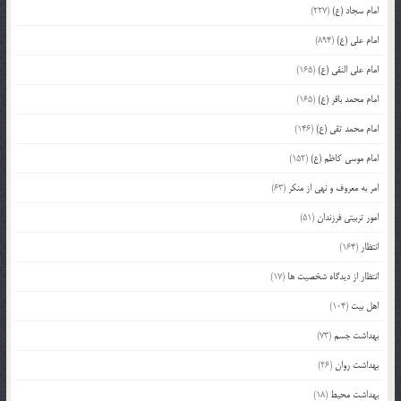
امام سجاد (ع)
(227)
امام علی (ع)
(894)
امام علی النقی (ع)
(165)
امام محمد باقر (ع)
(165)
امام محمد تقی (ع)
(146)
امام موسی کاظم (ع)
(152)
امر به معروف و نهی از منکر
(63)
امور تربیتی فرزندان
(51)
انتظار
(164)
انتظار از دیدگاه شخصیت ها
(17)
اهل بیت
(104)
بهداشت جسم
(73)
بهداشت روان
(26)
بهداشت محیط
(18)