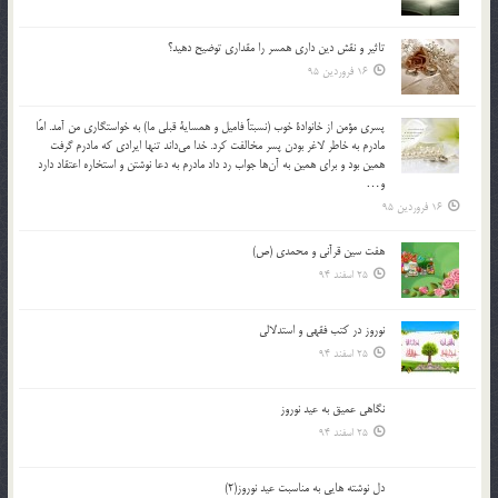
تاثير و نقش دين داري همسر را مقداري توضيح دهيد؟
16 فروردین 95
پسري مؤمن از خانوادة خوب (نسبتاً فاميل و همساية قبلي ما) به خواستگاري من آمد. امّا
مادرم به خاطر لاغر بودن پسر مخالفت كرد. خدا مي‌داند تنها ايرادي كه مادرم گرفت
همين بود و براي همين به آن‌ها جواب رد داد مادرم به دعا نوشتن و استخاره اعتقاد دارد
و…
16 فروردین 95
هفت سین قرآنی و محمدی (ص)
25 اسفند 94
نوروز در كتب فقهى و استدلالى‏
25 اسفند 94
نگاهى عميق به عيد نوروز
25 اسفند 94
دل نوشته هایی به مناسبت عید نوروز(2)