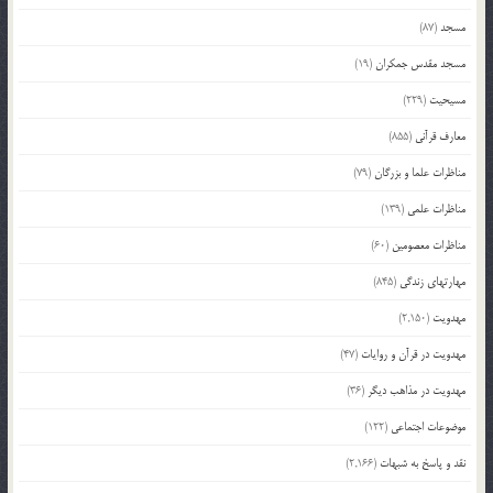
مسجد
(87)
مسجد مقدس جمکران
(19)
مسیحیت
(229)
معارف قرآنی
(855)
مناظرات علما و بزرگان
(79)
مناظرات علمی
(139)
مناظرات معصومین
(60)
مهارتهای زندگی
(845)
مهدویت
(2,150)
مهدویت در قرآن و روایات
(47)
مهدویت در مذاهب دیگر
(36)
موضوعات اجتماعی
(122)
نقد و پاسخ به شبهات
(2,166)