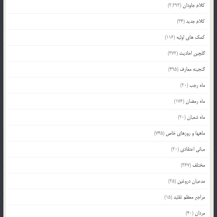
کلام جاودان
(2,293)
کلام جدید
(34)
کمک های اولیه
(116)
گلچین احادیث
(372)
گنجینه معارف
(495)
ماه رجب
(20)
ماه رمضان
(176)
ماه شعبان
(20)
ماهها و روزهای خاص
(745)
مبانی اعتقادی
(20)
مختلف
(367)
مدعیان دروغین
(25)
مراجع معظم تقلید
(15)
مردان
(40)