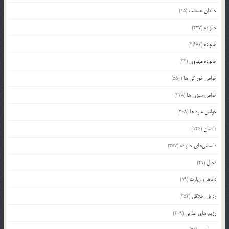
خاندان عصمت
(15)
خانواده
(227)
خانواده
(2,682)
خانواده مهدوی
(22)
خواص خوراکی ها
(550)
خواص سبزی ها
(228)
خواص میوه ها
(308)
داستان
(146)
دانستنی‌های خانواده
(357)
دجال
(29)
دعاها و زیارت
(19)
رذایل اخلاقی
(252)
رژیم های غذایی
(209)