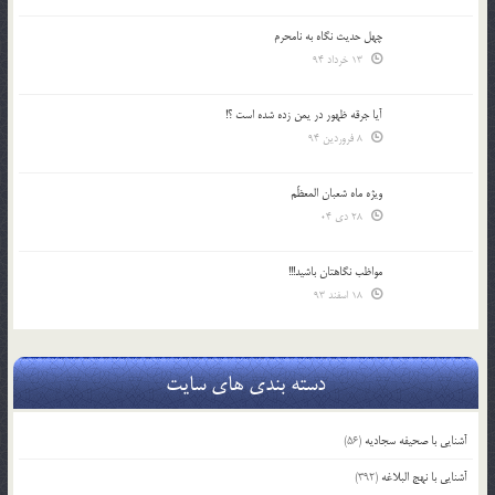
چهل حدیث نگاه به نامحرم
13 خرداد 94
آیا جرقه ظهور در یمن زده شده است ؟!
8 فروردین 94
ویژه ماه شعبان المعظّم
28 دی 04
مواظب نگاهتان باشید!!!
18 اسفند 93
دسته بندی های سایت
آشنایی با صحیفه سجادیه
(56)
آشنایی با نهج البلاغه
(392)