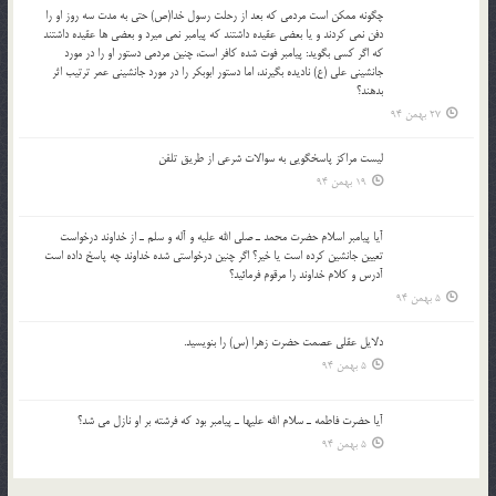
چگونه ممكن است مردمي كه بعد از رحلت رسول خدا(ص) حتی به مدت سه روز او را
دفن نمي كردند و یا بعضي عقيده داشتند كه پيامبر نمي ميرد و بعضي ها عقيده داشتند
كه اگر كسي بگويد: پيامبر فوت شده كافر است، چنین مردمی دستور او را در مورد
جانشيني علي (ع) ناديده بگيرند، اما دستور ابوبكر را در مورد جانشيني عمر ترتیب اثر
بدهند؟
27 بهمن 94
لیست مراکز پاسخگویی به سوالات شرعی از طریق تلفن
19 بهمن 94
آيا پيامبر اسلام حضرت محمد ـ صلي الله عليه و آله و سلم ـ از خداوند درخواست
تعيين جانشين کرده است يا خير؟ اگر چنين درخواستي شده خداوند چه پاسخ داده است
آدرس و کلام خداوند را مرقوم فرمائيد؟
5 بهمن 94
دلايل عقلي عصمت حضرت زهرا (س) را بنويسيد.
5 بهمن 94
آيا حضرت فاطمه ـ سلام الله عليها ـ پيامبر بود كه فرشته بر او نازل مي شد؟
5 بهمن 94