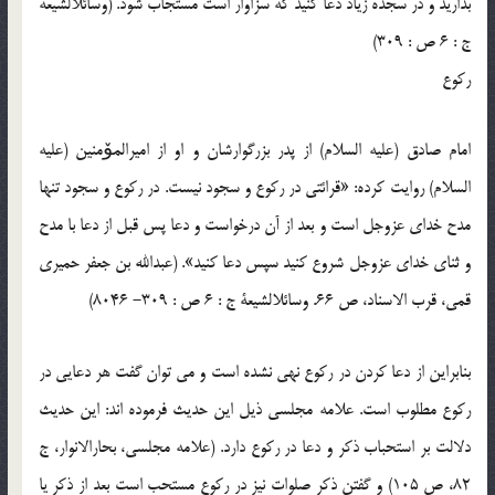
بدارید و در سجده زیاد دعا کنید که سزاوار است مستجاب شود. (وسائل‏الشیعه
ج : 6 ص : 309)
رکوع
امام صادق (علیه السلام) از پدر بزرگوارشان و او از امیرالمۆمنین (علیه
السلام) روایت کرده: «قرائتی در رکوع و سجود نیست. در رکوع و سجود تنها
مدح خدای عزوجل است و بعد از آن درخواست و دعا پس قبل از دعا با مدح
و ثنای خدای عزوجل شروع کنید سپس دعا کنید». (عبدالله بن جعفر حمیری
قمی، قرب الاسناد، ص 66. وسائل‏الشیعة ج : 6 ص : 309- 8046)
بنابراین از دعا کردن در رکوع نهی نشده است و می توان گفت هر دعایی در
رکوع مطلوب است. علامه مجلسی ذیل این حدیث فرموده اند: این حدیث
دلالت بر استحباب ذکر و دعا در رکوع دارد. (علامه مجلسی، بحارالانوار، ج
82، ص 105) و گفتن ذکر صلوات نیز در رکوع مستحب است بعد از ذکر یا