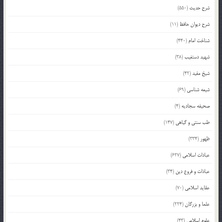
شرح حدیث
(550)
شرح دیوان حافظ
(11)
شناخت امام
(440)
شهید دستغیب
(38)
شیخ مفید
(42)
شیعه شناسی
(69)
صحیفه سجادیه
(4)
طب سنتی و گیاهی
(147)
ظهور
(334)
عبادات اسلامی
(627)
عبادات و فروع دین
(34)
عقاید اسلامی
(70)
علما و بزرگان
(224)
علوم اسلامی
(43)