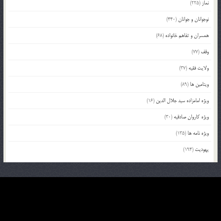
نماز
(225)
نوجوانان و جوانان
(440)
همسران و تفاهم خانواده
(68)
وقف
(77)
ولایت فقیه
(37)
ویتامین ها
(89)
ویژه امامزاده سید جلال الدین
(16)
ویژه کاروان صادقیه
(30)
ویژه نامه ها
(135)
یهودیت
(194)