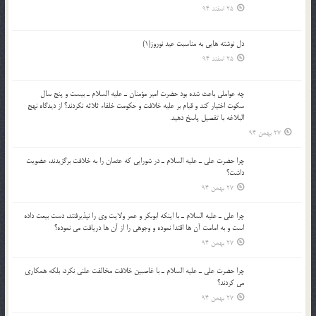
25 اسفند 94
دل نوشته هایی به مناسبت عید نوروز(1)
25 اسفند 94
چه عواملي باعث شده بود حضرت امير مؤمنان ـ عليه السلام ـ بيست و پنج سال
سکوت اختيار کند و قيام بر عليه خلافت و حکومت خلفاء ثلاثه نکردند؟ از ديدگاه نهج
البلاغه با تفصيل پاسخ دهيد.
27 بهمن 94
چرا حضرت علي ـ عليه السلام ـ در شورايي كه عثمان را به خلافت برگزيدند، عضويت
داشت؟
27 بهمن 94
چرا علي ـ عليه السلام ـ با اينكه ابوبكر و عمر ولايت وي را نپذيرفتند، دست بيعت داده
است و به امامت آن ها اقتدا نموده و وجوهي را از آن ها دريافت مي نموده؟
27 بهمن 94
چرا حضرت علي ـ عليه السلام ـ با غاصبين خلافت مخالفت علني نکرد، بلكه همكاري
مي کردند؟
27 بهمن 94