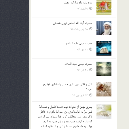
ویژه نامه ماه مبارک رمضان
بالا
9 اسفند 03
و
پایین
استفاده
حضرت آیت الله العظمی نوری همدانی
کنید.
18 اردیبهشت 98
حضرت مریم علیه السلام
21 دی 96
حضرت عیسی علیه السلام
21 دی 96
تاثير و نقش دين داري همسر را مقداري توضيح
دهيد؟
16 فروردین 95
پسري مؤمن از خانوادة خوب (نسبتاً فاميل و همساية
قبلي ما) به خواستگاري من آمد. امّا مادرم به خاطر
لاغر بودن پسر مخالفت كرد. خدا مي‌داند تنها ايرادي
كه مادرم گرفت همين بود و براي همين به آن‌ها
جواب رد داد مادرم به دعا نوشتن و استخاره اعتقاد