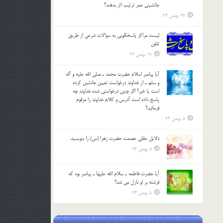
جانشيني عمر ترتیب اثر بدهند؟
27 بهمن 94
لیست مراکز پاسخگویی به سوالات شرعی از طریق
تلفن
19 بهمن 94
آيا پيامبر اسلام حضرت محمد ـ صلي الله عليه و آله
و سلم ـ از خداوند درخواست تعيين جانشين کرده
است يا خير؟ اگر چنين درخواستي شده خداوند چه
پاسخ داده است آدرس و کلام خداوند را مرقوم
فرمائيد؟
5 بهمن 94
دلايل عقلي عصمت حضرت زهرا (س) را بنويسيد.
5 بهمن 94
آيا حضرت فاطمه ـ سلام الله عليها ـ پيامبر بود كه
فرشته بر او نازل مي شد؟
5 بهمن 94