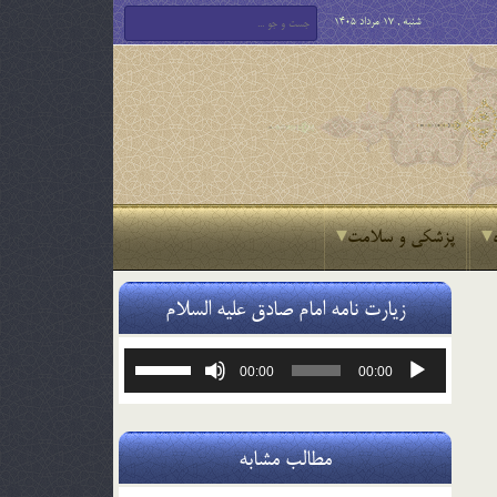
شنبه , 17 مرداد 1405
پزشکی و سلامت
زیارت نامه امام صادق علیه السلام
پخش‌کننده
برای
00:00
00:00
صوت
افزایش
یا
کاهش
صدا
مطالب مشابه
از
کلیدهای