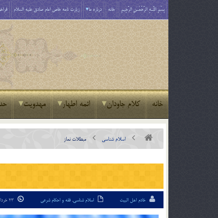
بِسْمِ اللَّـهِ الرَّحْمَـٰنِ الرَّحِيمِ
خانه
درباره ما
زیارت نامه خاص امام صادق علیه السلام
فراخو
خانه
کلام جاودان
ائمه اطهار
مهدویت
حد
اسلام شناسی
مبطلات نماز
خادم اهل البیت
اسلام شناسی
,
فقه و احکام شرعی
23 خرداد 94