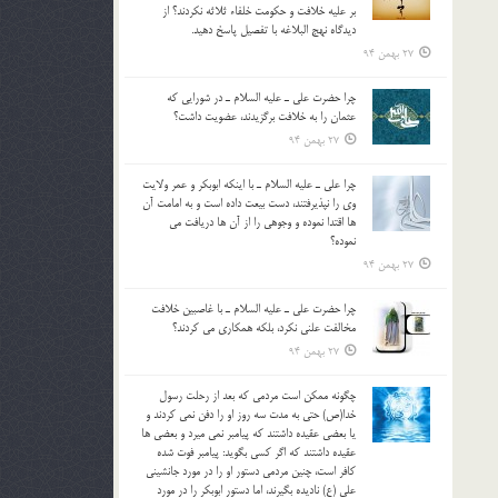
بر عليه خلافت و حکومت خلفاء ثلاثه نکردند؟ از
ديدگاه نهج البلاغه با تفصيل پاسخ دهيد.
27 بهمن 94
چرا حضرت علي ـ عليه السلام ـ در شورايي كه
عثمان را به خلافت برگزيدند، عضويت داشت؟
27 بهمن 94
چرا علي ـ عليه السلام ـ با اينكه ابوبكر و عمر ولايت
وي را نپذيرفتند، دست بيعت داده است و به امامت آن
ها اقتدا نموده و وجوهي را از آن ها دريافت مي
نموده؟
27 بهمن 94
چرا حضرت علي ـ عليه السلام ـ با غاصبين خلافت
مخالفت علني نکرد، بلكه همكاري مي کردند؟
27 بهمن 94
چگونه ممكن است مردمي كه بعد از رحلت رسول
خدا(ص) حتی به مدت سه روز او را دفن نمي كردند و
یا بعضي عقيده داشتند كه پيامبر نمي ميرد و بعضي ها
عقيده داشتند كه اگر كسي بگويد: پيامبر فوت شده
كافر است، چنین مردمی دستور او را در مورد جانشيني
علي (ع) ناديده بگيرند، اما دستور ابوبكر را در مورد