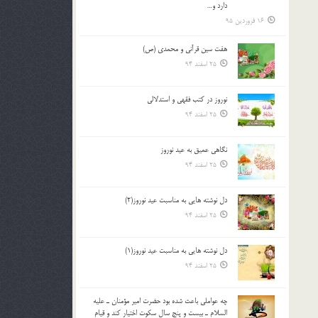
دارد و…
16 فروردین 95
هفت سین قرآنی و محمدی (ص)
25 اسفند 94
نوروز در كتب فقهى و استدلالى‏
25 اسفند 94
نگاهى عميق به عيد نوروز
25 اسفند 94
دل نوشته هایی به مناسبت عید نوروز(2)
25 اسفند 94
دل نوشته هایی به مناسبت عید نوروز(1)
25 اسفند 94
چه عواملي باعث شده بود حضرت امير مؤمنان ـ عليه
السلام ـ بيست و پنج سال سکوت اختيار کند و قيام