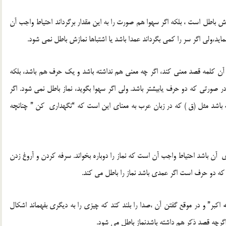
ش باطل است ، بلکه اگر سهوا هم صورت را به این مقدار برگرداند احتیاط واجب آن
نماید،ولی اگر سر را کمی بگرداند عمدا باشد یا اشتباها نمازش باطل نمی شود.
 آن کلمه قصد معنی کند، اگر چه معنی هم نداشته باشد و یک حرف هم باشد، بلکه
د در صورتی که دو حرف یابیشتر باشد. ولی اگر سهوا بگوید، نماز باطل نمی شود. اگر
 باشد مثل (ق ) که در زبان عرب به معنای این است که “نگهداری کن ” چنانچه
ی آن باشد احتیاط واجب آن است که نماز را دوباره بخواند. سرفه کردن و آروغ زدن
ها که دو حرف است اگر عمدی باشد نماز را باطل می کند.
له اکبر” و در موقع گفتن آن ،صدا را بلند کند که چیزی را به دیگری بفهماند اشکال
اگرچه قصد ذکر هم داشته باشدنماز باطل می شود.