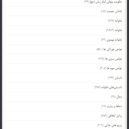
حکومت جهانی امام زمان (عج)
(24)
خاندان عصمت
(15)
خانواده
(227)
خانواده
(2,682)
خانواده مهدوی
(22)
خواص خوراکی ها
(550)
خواص سبزی ها
(228)
خواص میوه ها
(308)
داستان
(146)
دانستنی‌های خانواده
(357)
دجال
(29)
دعاها و زیارت
(19)
رذایل اخلاقی
(252)
رژیم های غذایی
(209)