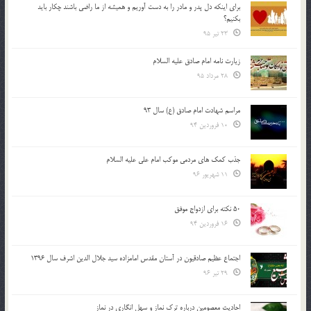
براي اينكه دل پدر و مادر را به دست آوريم و هميشه از ما راضي باشند چكار بايد
بكنيم؟
23 تیر 95
زیارت نامه امام صادق علیه السلام
28 مرداد 95
مراسم شهادت امام صادق (ع) سال 93
10 فروردین 94
جذب کمک های مردمی موکب امام علی علیه السلام
11 شهریور 96
50 نکته برای ازدواج موفق
16 فروردین 94
اجتماع عظیم صادقیون در آستان مقدس امامزاده سید جلال الدین اشرف سال 1396
29 تیر 96
احادیث معصومین درباره ترک نماز و سهل انگاری در نماز