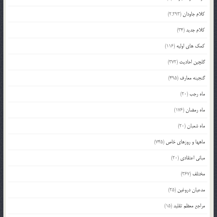
کلام جاودان
(2,293)
کلام جدید
(34)
کمک های اولیه
(116)
گلچین احادیث
(372)
گنجینه معارف
(495)
ماه رجب
(20)
ماه رمضان
(176)
ماه شعبان
(20)
ماهها و روزهای خاص
(745)
مبانی اعتقادی
(20)
مختلف
(367)
مدعیان دروغین
(25)
مراجع معظم تقلید
(15)