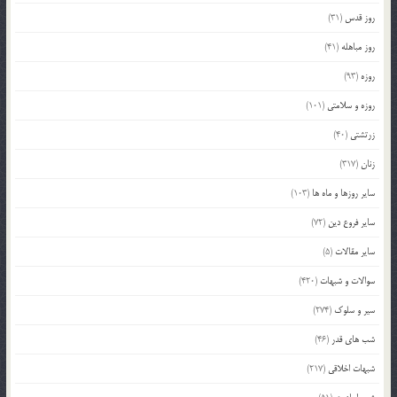
روز قدس
(31)
روز مباهله
(41)
روزه
(93)
روزه و سلامتی
(101)
زرتشتی
(40)
زنان
(317)
سایر روزها و ماه ها
(103)
سایر فروع دین
(72)
سایر مقالات
(5)
سوالات و شبهات
(420)
سیر و سلوک
(274)
شب های قدر
(46)
شبهات اخلاقی
(217)