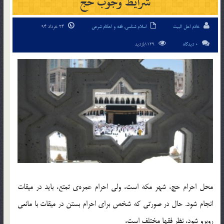
شرایط وجوب حج
خادم اهل البیت
اسلام شناسی
,
فقه و احکام شرعی
24 خرداد 94
0 دیدگاه
1129بازدید
محل احرام حج، شهر مکه است، ولی احرام عمره‌ی تمتع، باید در میقات
انجام شود. حال در صورتی که شخص برای احرام بستن در میقات با مانعی
روبرو شود، نظر فقها مختلف است،