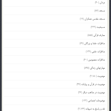
مردان
(40)
مسجد
(87)
مسجد مقدس جمکران
(19)
مسیحیت
(229)
معارف قرآنی
(855)
مناظرات علما و بزرگان
(79)
مناظرات علمی
(139)
مناظرات معصومین
(60)
مهارتهای زندگی
(845)
مهدویت
(2,150)
مهدویت در قرآن و روایات
(47)
مهدویت در مذاهب دیگر
(36)
موضوعات اجتماعی
(122)
نقد و پاسخ به شبهات
(2,166)