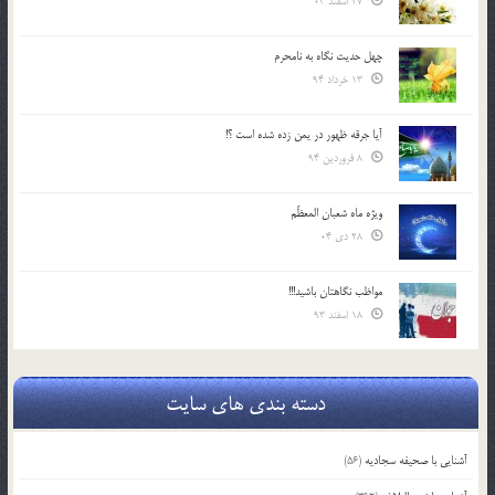
27 اسفند 03
چهل حدیث نگاه به نامحرم
13 خرداد 94
آیا جرقه ظهور در یمن زده شده است ؟!
8 فروردین 94
ویژه ماه شعبان المعظّم
28 دی 04
مواظب نگاهتان باشید!!!
18 اسفند 93
دسته بندی های سایت
آشنایی با صحیفه سجادیه
(56)