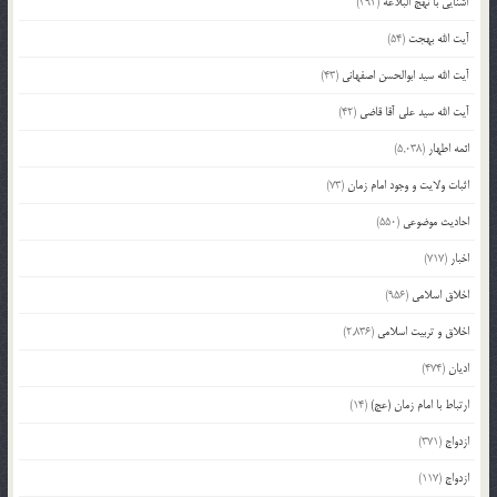
آشنایی با نهج البلاغه
(392)
آیت الله بهجت
(54)
آیت الله سید ابوالحسن اصفهانی
(43)
آیت الله سید علی آقا قاضی
(42)
ائمه اطهار
(5,038)
اثبات ولایت و وجود امام زمان
(73)
احادیث موضوعی
(550)
اخبار
(717)
اخلاق اسلامی
(956)
اخلاق و تربیت اسلامی
(2,836)
ادیان
(474)
ارتباط با امام زمان (عج)
(14)
ازدواج
(371)
ازدواج
(117)