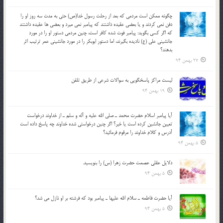
چگونه ممكن است مردمي كه بعد از رحلت رسول خدا(ص) حتی به مدت سه روز او را
دفن نمي كردند و یا بعضي عقيده داشتند كه پيامبر نمي ميرد و بعضي ها عقيده داشتند
كه اگر كسي بگويد: پيامبر فوت شده كافر است، چنین مردمی دستور او را در مورد
جانشيني علي (ع) ناديده بگيرند، اما دستور ابوبكر را در مورد جانشيني عمر ترتیب اثر
بدهند؟
27 بهمن 94
لیست مراکز پاسخگویی به سوالات شرعی از طریق تلفن
19 بهمن 94
آيا پيامبر اسلام حضرت محمد ـ صلي الله عليه و آله و سلم ـ از خداوند درخواست
تعيين جانشين کرده است يا خير؟ اگر چنين درخواستي شده خداوند چه پاسخ داده است
آدرس و کلام خداوند را مرقوم فرمائيد؟
5 بهمن 94
دلايل عقلي عصمت حضرت زهرا (س) را بنويسيد.
5 بهمن 94
آيا حضرت فاطمه ـ سلام الله عليها ـ پيامبر بود كه فرشته بر او نازل مي شد؟
5 بهمن 94