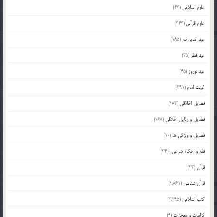
علوم اسلامی
(43)
علوم قرآنی
(343)
عید غدیر خم
(185)
عید فطر
(35)
عید نوروز
(45)
غیبت امام
(291)
فضایل اخلاقی
(183)
فضایل و رذایل اخلاقی
(168)
فضایل و ویژگی ها
(10)
فقه و احکام شرعی
(340)
قرآن
(23)
قرآن شناسی
(1,861)
کتب اسلامی
(2,295)
کرامات و معجزات
(9)