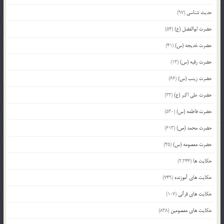
حدیث شناسی
(97)
حضرت ابوالفضل (ع)
(54)
حضرت خدیجه (س)
(41)
حضرت رقیه (س)
(13)
حضرت زینب (س)
(66)
حضرت علی اکبر (ع)
(23)
حضرت فاطمه (س)
(530)
حضرت محمد (ص)
(613)
حضرت معصومه (س)
(45)
حکایت ها
(2,244)
حکایت های آموزنده
(749)
حکایت های قرآنی
(107)
حکایت های معصومین
(838)