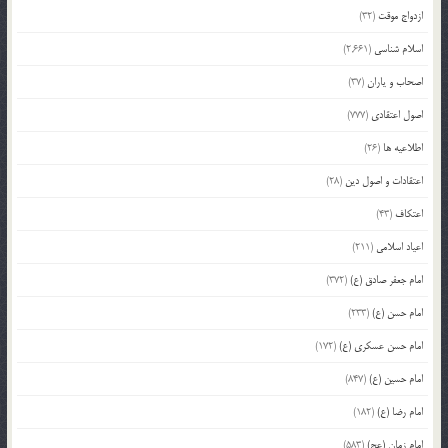
ازدواج موقت
(32)
اسلام شناسی
(2,661)
اصحاب و یاران
(37)
اصول اعتقادی
(777)
اطلاعیه ها
(26)
اعتقادات و اصول دین
(28)
اعتکاف
(43)
اعیاد اسلامی
(211)
امام جعفر صادق (ع)
(372)
امام حسن (ع)
(233)
امام حسن عسکری (ع)
(172)
امام حسین (ع)
(847)
امام رضا (ع)
(182)
امام زمان (عج)
(583)