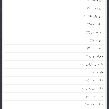
شرح احادیث
(51)
شرح حدیث
(550)
شرح دیوان حافظ
(11)
شناخت امام
(440)
شهید دستغیب
(38)
شیخ مفید
(42)
شیعه شناسی
(69)
صحیفه سجادیه
(4)
طب سنتی و گیاهی
(147)
ظهور
(334)
عبادات اسلامی
(627)
عبادات و فروع دین
(34)
عقاید اسلامی
(70)
علما و بزرگان
(224)