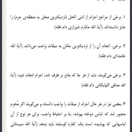
1. برخی از مراجع احرام از ادنی الحل (نزدیکترین محل به منطقه‌ی حرم) را
جایز دانسته‌اند. (آیة الله مکارم شیرازی دام ظله)
2. برخی، انجام آن را از نزدیکترین مکان به میقات واجب می‌دانند. (آیة الله
خامنه‌ای دام ظله)
3. برخی می‌گویند، باید از هر جا که مانع بر طرف شد، احرام انجام شود. (آیة
الله صافی گلپایگانی دام ظله)
4. بعضی نیز در هر حال احرام از میقات را واجب دانسته و می‌گویند اگر مُحرم
مجبور شد که لباس دوخته بپوشد، بنا بر احتیاط واجب، برای هر نوع از آن
لباسهایی که پوشیده است یک کفاره گوسفند باید بدهد. (آیة الله سیستانی