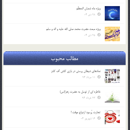
ویژه ماه شعبان المعظّم
28 دی 04
ویژه مبعث حضرت محمد صلی الله علیه و اله و سلم
25 دی 04
مطالب محبوب
نمادهای شیطان پرستی در بازی کلش آف کلنز
11 مرداد 94
خاطره ای از توسل به حضرت زهرا(س)
23 خرداد 94
تجارت پُرسود ازدواج موقت !
16 شهریور 04