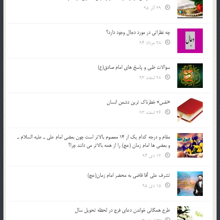
29 آذر 95
چه نظراتی در مورد دجال وجود دارد؟
28 مرداد 94
سوالات طبی و پاسخ های امام صادق(ع)
28 اسفند 93
«نفس» خطرناک ترین دشمن انسان
26 اسفند 93
مقام و درجه كدام يك از 14 معصوم بالاتر است چون بعضي امام علي ـ عليه السلام ـ
و بعضي ها امام زمان (عج) را از همه بالاتر مي دانند چرا؟
12 دی 94
تشرف علي آقا قاضي به محضر امام زمان(عج)
15 دی 95
طرح همگانی خواندن دعای فرج در لحظه تحویل سال