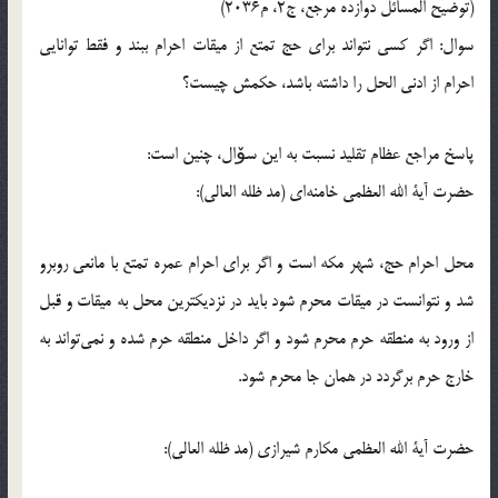
(توضیح المسائل دوازده مرجع، ج2، م2036)
سوال: اگر کسی نتواند برای حج تمتع از میقات احرام ببند و فقط توانایی
احرام از ادنی الحل را داشته باشد، حکمش چیست؟
پاسخ مراجع عظام تقلید نسبت به این سۆال، چنین است:
حضرت آیة الله العظمی خامنه‌ای (مد ظله العالی):
محل احرام حج، شهر مکه است و اگر براى‌ احرام عمره تمتع با مانعى‌ روبرو
شد و نتوانست در میقات محرم شود باید در نزدیکترین محل به میقات و قبل
از ورود به منطقه حرم محرم شود و اگر داخل منطقه حرم شده و نمى‌تواند به
خارج حرم برگردد در همان جا محرم شود.
حضرت آیة الله العظمی مکارم شیرازی (مد ظله العالی):