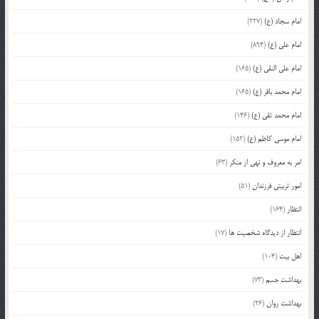
امام سجاد (ع)
(227)
امام علی (ع)
(894)
امام علی النقی (ع)
(165)
امام محمد باقر (ع)
(165)
امام محمد تقی (ع)
(146)
امام موسی کاظم (ع)
(152)
امر به معروف و نهی از منکر
(63)
امور تربیتی فرزندان
(51)
انتظار
(164)
انتظار از دیدگاه شخصیت ها
(17)
اهل بیت
(104)
بهداشت جسم
(73)
بهداشت روان
(26)