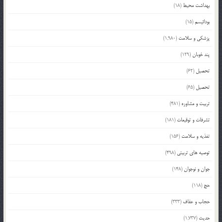
بهداشت محیط
(18)
بودائیسم
(15)
پزشکی و سلامت
(1,980)
پند خوبان
(129)
تحصیل
(62)
تحصیل
(65)
تربیت و مشاوره
(481)
تشرفات و توقیعات
(181)
تغذیه و سلامت
(156)
توصیه های تربیتی
(498)
جوان و نوجوان
(148)
حج
(118)
حجاب و عفاف
(333)
حدیث
(1,737)