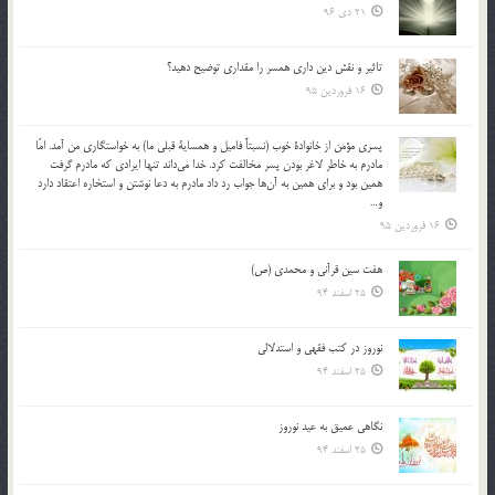
21 دی 96
تاثير و نقش دين داري همسر را مقداري توضيح دهيد؟
16 فروردین 95
پسري مؤمن از خانوادة خوب (نسبتاً فاميل و همساية قبلي ما) به خواستگاري من آمد. امّا
مادرم به خاطر لاغر بودن پسر مخالفت كرد. خدا مي‌داند تنها ايرادي كه مادرم گرفت
همين بود و براي همين به آن‌ها جواب رد داد مادرم به دعا نوشتن و استخاره اعتقاد دارد
و…
16 فروردین 95
هفت سین قرآنی و محمدی (ص)
25 اسفند 94
نوروز در كتب فقهى و استدلالى‏
25 اسفند 94
نگاهى عميق به عيد نوروز
25 اسفند 94