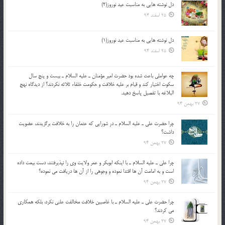
دل نوشته هایی به مناسبت عید نوروز(2)
25 اسفند 94
دل نوشته هایی به مناسبت عید نوروز(1)
25 اسفند 94
چه عواملي باعث شده بود حضرت امير مؤمنان ـ عليه السلام ـ بيست و پنج سال
سکوت اختيار کند و قيام بر عليه خلافت و حکومت خلفاء ثلاثه نکردند؟ از ديدگاه نهج
البلاغه با تفصيل پاسخ دهيد.
27 بهمن 94
چرا حضرت علي ـ عليه السلام ـ در شورايي كه عثمان را به خلافت برگزيدند، عضويت
داشت؟
27 بهمن 94
چرا علي ـ عليه السلام ـ با اينكه ابوبكر و عمر ولايت وي را نپذيرفتند، دست بيعت داده
است و به امامت آن ها اقتدا نموده و وجوهي را از آن ها دريافت مي نموده؟
27 بهمن 94
چرا حضرت علي ـ عليه السلام ـ با غاصبين خلافت مخالفت علني نکرد، بلكه همكاري
مي کردند؟
27 بهمن 94