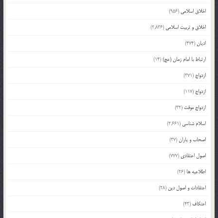
اخلاق اسلامی
(956)
اخلاق و تربیت اسلامی
(2,836)
ادیان
(474)
ارتباط با امام زمان (عج)
(14)
ازدواج
(371)
ازدواج
(117)
ازدواج موقت
(32)
اسلام شناسی
(2,661)
اصحاب و یاران
(37)
اصول اعتقادی
(777)
اطلاعیه ها
(26)
اعتقادات و اصول دین
(28)
اعتکاف
(43)