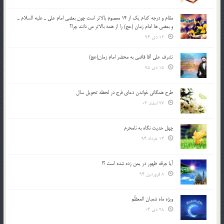
مقام و درجه كدام يك از 14 معصوم بالاتر است چون بعضي امام علي ـ عليه السلام ـ
و بعضي ها امام زمان (عج) را از همه بالاتر مي دانند چرا؟
12 دی 94
تشرف علي آقا قاضي به محضر امام زمان(عج)
15 دی 95
طرح همگانی خواندن دعای فرج در لحظه تحویل سال
27 اسفند 03
چهل حدیث نگاه به نامحرم
13 خرداد 94
آیا جرقه ظهور در یمن زده شده است ؟!
8 فروردین 94
ویژه ماه شعبان المعظّم
28 دی 04