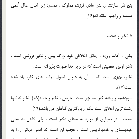
پنج نفر عبارتند از: پدر، مادر، فرزند، مملوك ، همسر؛ زیرا اینان عیال آدمى
هستند و واجب النفقه اند(16)
5. تكبر و عجب
یكى از آفات روزه از رذائل اخلاقى خود بزرگ بینى و تكبر فروشى است .
تكبر اولین معصیتى است كه در برابر خدا صورت پذیرفته است .
تكبر، چیزى است كه از آن به عنوان اصول ریشه هاى كفر، یاد شده
است(17).
سرچشمه و ریشه كفر سه چیز است : حرص ، تكبر و حسد(18). تكبر نه تنها
زشت ترین اخلاق است بلكه از بزرگترین گناهان مى باشد.(19)
عجب ، در بسیارى از موارد به معناى تكبر است ، ولى گاهى به معنى
خودپسندى و خودبرتربینى است ، عجب آن است كه آدمى دیگران را به