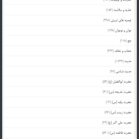
تغذیه و سلامت
(156)
توصیه های تربیتی
(498)
جوان و نوجوان
(148)
حج
(118)
حجاب و عفاف
(333)
حدیث
(1,737)
حدیث شناسی
(97)
حضرت ابوالفضل (ع)
(54)
حضرت خدیجه (س)
(41)
حضرت رقیه (س)
(13)
حضرت زینب (س)
(66)
حضرت علی اکبر (ع)
(23)
حضرت فاطمه (س)
(530)