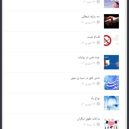
29 اسفند 03
سه رذیله شیطانی
24 شهریور 03
اقسام غيبت
24 شهریور 03
عزت نفس در روايات
24 شهریور 03
حسن خلق در سيره ي نبوي
24 شهریور 03
چراغ راه
24 شهریور 03
مراعات حقوق ديگران
15 مرداد 03