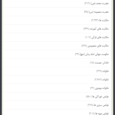
حضرت محمد (ص)
(613)
حضرت معصومه (س)
(45)
حکایت ها
(2,244)
حکایت های آموزنده
(749)
حکایت های قرآنی
(107)
حکایت های معصومین
(838)
حکومت جهانی امام زمان (عج)
(24)
خاندان عصمت
(15)
خانواده
(227)
خانواده
(2,682)
خانواده مهدوی
(22)
خواص خوراکی ها
(550)
خواص سبزی ها
(228)
خواص میوه ها
(308)