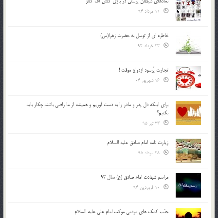
نمادهای شیطان پرستی در بازی کلش آف کلنز
11 مرداد 94
خاطره ای از توسل به حضرت زهرا(س)
23 خرداد 94
تجارت پُرسود ازدواج موقت !
16 شهریور 04
براي اينكه دل پدر و مادر را به دست آوريم و هميشه از ما راضي باشند چكار بايد
بكنيم؟
23 تیر 95
زیارت نامه امام صادق علیه السلام
28 مرداد 95
مراسم شهادت امام صادق (ع) سال 93
10 فروردین 94
جذب کمک های مردمی موکب امام علی علیه السلام