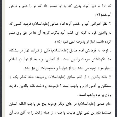
كه ترا به دنیا آورد، پدرى كه به تو همسر داد كه تو را علم و دانش
آموخت(14).
2. نظر اعتراض آمیز و خشم آلود: امام صادق (علیه‌السلام) فرمود: كسى كه
به والدین خود به گونه اى خشم آلود بنگرد، گرچه آن ها در حق وى ستم
كرده باشند، نماز او پذیرفته نمى شود (15).
با توجه به فرمایش امام صادق (علیه‌السلام) یكى از شرایط نماز در پیشگاه
خدا نگهداشتن حرمت والدین است . از آنجایى روزه بعد از نماز در اسلام
بسیار مورد توجه مى باشد باید از شرایط و خصوصیات آن نیز باشد.
3. نفقه والدین : از امام صادق (علیه‌السلام) پرسیدند: نفقه كدام یك از
بستگان بر آدمى لازم و واجب است ؟ فرمودند: پرداخت نفقه والدین ، فرزند
و زن بر مرد واجب است .
امام صادق (علیه‌السلام) در جاى دیگر فرمود: پنج نفر واجب النفقه انسان
هستند؛ بنابراین نمى توان مالیات واجب ، از جمله زكات را به آنان داد. آن