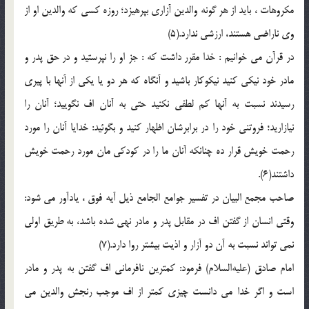
مكروهات ، باید از هر گونه والدین آزارى بپرهیزد؛ روزه كسى كه والدین او از
وى ناراضى هستند، ارزشى ندارد.(5)
در قرآن مى خوانیم : خدا مقرر داشت كه : جز او را نپرستید و در حق پدر و
مادر خود نیكى كنید نیكوكار باشید و آنگاه كه هر دو یا یكى از آنها با پیرى
رسیدند نسبت به آنها كم لطفى نكنید حتى به آنان اف نگویید؛ آنان را
نیازارید؛ فروتنى خود را در برابرشان اظهار كنید و بگوئید: خدایا آنان را مورد
رحمت خویش قرار ده چنانكه آنان ما را در كودكى مان مورد رحمت خویش
داشتند(6).
صاحب مجمع البیان در تفسیر جوامع الجامع ذیل آیه فوق ، یادآور مى شود:
وقتى انسان از گفتن اف در مقابل پدر و مادر نهى شده باشد، به طریق اولى
نمى تواند نسبت به آن دو آزار و اذیت بیشتر روا دارد.(7)
امام صادق (علیه‌السلام) فرمود: كمترین نافرمانى اف گفتن به پدر و مادر
است و اگر خدا مى دانست چیزى كمتر از اف موجب رنجش والدین مى