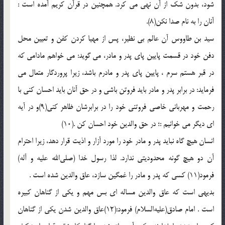
شود، بدون شك از آن نهى مى كرد. همچنین در قرآن كریم آمده است :
آنان را به نام صدا نكن(8).
سید بن طاووس آن عالم بى نظیر، پس از مهیا كردن كفن و تعیین محل
دفن خود در قسمت پایین پاى پدر و مادر، مى گوید: مى خواهم مادامى كه
در قبر هستم سرم ، پایین پاى پدر و مادرم باشد، زیرا پروردگار متعال مى
فرماید: در برابر پدر و مادر باید فروتن باشى و در حق آنان باید احسان كنى با
رحمت و مهربانى خاصى فروتنى خود را در برابرشان ظاهر كنى(9)و در آیه
اى دیگر مى خوانیم :؛ در حق والدین خود احسان كن .(10)
انسان هیچ گاه نباید پدر و مادر خود را مورد آزار و اذیت قرار دهد، زیرا احترام
آن دو هیچ گونه محدودیتى ندارد. لذا رسول خدا (صلی‌الله‌ علیه و آله)
فرمود(11) كسى كه پدر و مادر را غمگین سازد، عاق والدین شده است .
بدیهى است كه عاق والدین مساله اى بس مهم و یكى از گناهان كبیره
است . امام صادق(علیه‌السلام) فرمود:(12)عاق والدین شدن یكى از گناهان