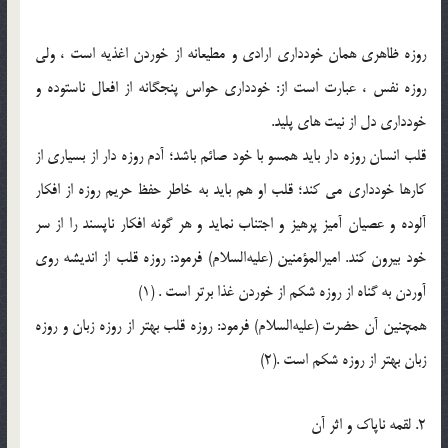
روزه ظاهرى همان خوددارى ارادى و مطیعانه از خوردن اغذیه است ، ولى
روزه نفس ، عبارت است از: خوددارى حواس پنجگانه از افعال ناستوده و
خوددارى دل از نیت هاى پلید.
قلب انسان روزه دار باید همسو با خود صائم باشد؛ آدم روزه دار از بسیارى از
كارها خوددارى مى كند؛ قلب او هم باید به خاطر حفظ حریم روزه از افكار
آلوده و عصیان آمیز پرهیز و اجتناب نماید و هر گونه افكار ناپسند را از سر
خود بیرون كند. امیرالمؤمنین (علیه‌السلام) فرمود: روزه قلب از اندیشه روى
آوردن به گناه از روزه شكم از خوردن غذا برتر است . (1)
همچنین آن حضرت (علیه‌السلام) فرمود: روزه قلب بهتر از روزه زبان و روزه
زبان بهتر از روزه شكم است .(2)
2. لقمه ناپاك و اثر آن