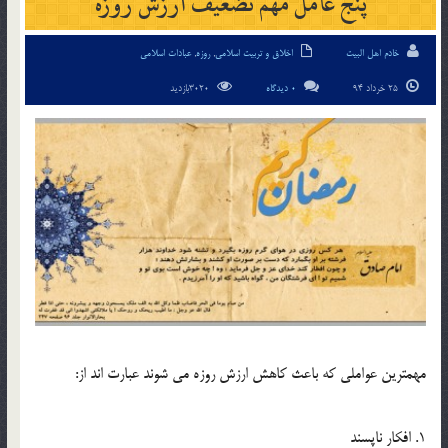
پنج عامل مهم تضعیف ارزش روزه
خادم اهل البیت
اخلاق و تربیت اسلامی
,
روزه
,
عبادات اسلامی
25 خرداد 94
0 دیدگاه
3020بازدید
مهمترین عواملی که باعث کاهش ارزش روزه می شوند عبارت اند از:
1. افكار ناپسند