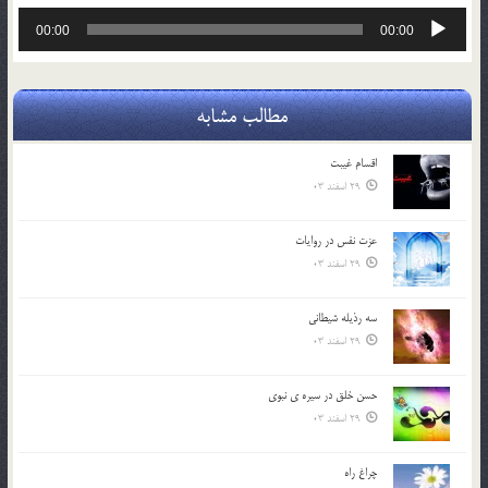
پخش‌کننده
00:00
00:00
صوت
مطالب مشابه
اقسام غيبت
29 اسفند 03
عزت نفس در روايات
29 اسفند 03
سه رذیله شیطانی
29 اسفند 03
حسن خلق در سيره ي نبوي
29 اسفند 03
چراغ راه