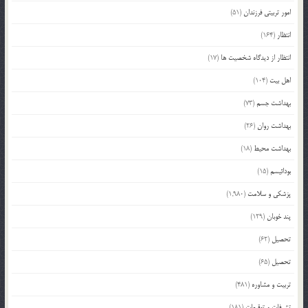
امور تربیتی فرزندان
(51)
انتظار
(164)
انتظار از دیدگاه شخصیت ها
(17)
اهل بیت
(104)
بهداشت جسم
(73)
بهداشت روان
(26)
بهداشت محیط
(18)
بودائیسم
(15)
پزشکی و سلامت
(1,980)
پند خوبان
(129)
تحصیل
(62)
تحصیل
(65)
تربیت و مشاوره
(481)
تشرفات و توقیعات
(181)