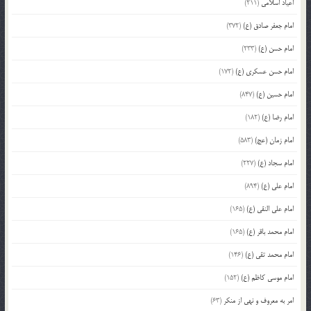
اعیاد اسلامی
(211)
امام جعفر صادق (ع)
(372)
امام حسن (ع)
(233)
امام حسن عسکری (ع)
(172)
امام حسین (ع)
(847)
امام رضا (ع)
(182)
امام زمان (عج)
(583)
امام سجاد (ع)
(227)
امام علی (ع)
(894)
امام علی النقی (ع)
(165)
امام محمد باقر (ع)
(165)
امام محمد تقی (ع)
(146)
امام موسی کاظم (ع)
(152)
امر به معروف و نهی از منکر
(63)