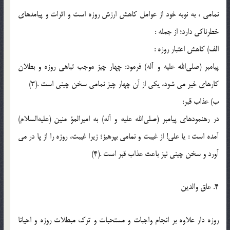
نمامى ، به نوبه خود از عوامل كاهش ارزش روزه است و اثرات و پیامدهاى
خطرناكى دارد؛ از جمله :
الف) كاهش اعتبار روزه :
پیامبر (صلی‌الله‌ علیه و آله) فرمود: چهار چیز موجب تباهى روزه و بطلان
كارهاى خیر مى شود، یكى از آن چهار چیز نمامى سخن چینى است .(3)
ب) عذاب قبر:
در رهنمودهاى پیامبر (صلی‌الله‌ علیه و آله) به امیرالمؤ منین (علیه‌السلام)
آمده است : یا على! از غیبت و نمامى بپرهیز؛ زیرا غیبت، روزه را از پا در مى
آورد و سخن چینى نیز باعث عذاب قبر است .(4)
4. عاق والدین
روزه دار علاوه بر انجام واجبات و مستحبات و ترك مبطلات روزه و احیانا