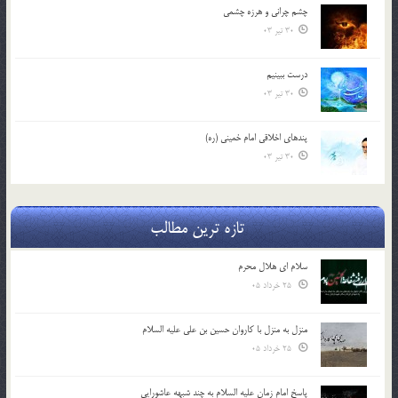
چشم ‏چرانى و هرزه‏ چشمى
30 تیر 03
درست ببينيم
30 تیر 03
پندهاي اخلاقي امام خميني (ره)
30 تیر 03
تازه ترین مطالب
سلام ای هلال محرم
25 خرداد 05
منزل به منزل با کاروان حسین بن علی علیه السلام
25 خرداد 05
پاسخ امام زمان علیه السلام به چند شبهه عاشورایی