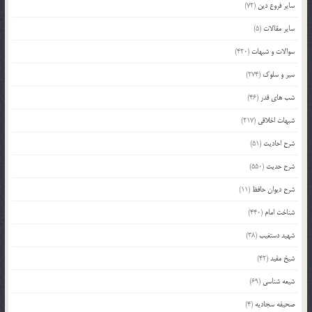
سایر فروع دین
(72)
سایر مقالات
(5)
سوالات و شبهات
(420)
سیر و سلوک
(274)
شب های قدر
(46)
شبهات اخلاقی
(217)
شرح احادیث
(51)
شرح حدیث
(550)
شرح دیوان حافظ
(11)
شناخت امام
(440)
شهید دستغیب
(38)
شیخ مفید
(42)
شیعه شناسی
(69)
صحیفه سجادیه
(4)