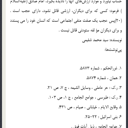
حساب نیاورد و موارد ارزش‌هاى آنها را نادیده بگیرد، امام صادق (علیه‌السلام
) فرمود: كسى كه براى دیگران، ارزشى قائل نشود، داراى عجب است .
(20)پس عجب یك صفت منفى اجتماعى است كه انسان خود را مى پسندد
و براى دیگران مؤ لفه ستودنى قائل نیست .
نویسنده: سید محمد شفیعى
پي‌نوشت‌ها:
1. غررالحكم ، شماره 5873.
2. همان ، شماره 5874.
3. ر.ك : حر عاملى ، وسایل الشیعه ، ج 7، ص 21.
4. ر.ك : طبرسى ، جوامع الجامع ، ج 1، ص 103.
5. وقایع الایام ، خیابانى ، صیام ، ص 431.
6. بنى اسرائیل : 22-25.
7. جوامع الجامع ، ذیل آیات فوق .