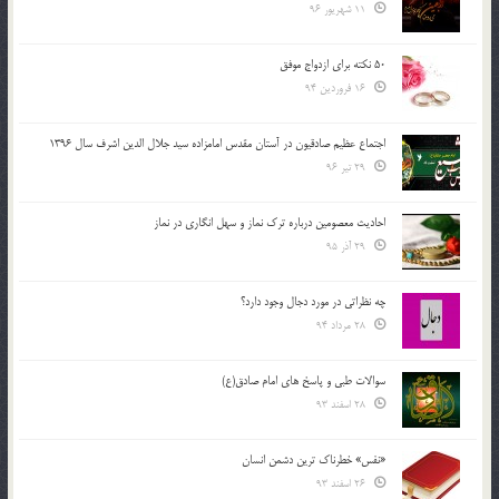
11 شهریور 96
50 نکته برای ازدواج موفق
16 فروردین 94
اجتماع عظیم صادقیون در آستان مقدس امامزاده سید جلال الدین اشرف سال 1396
29 تیر 96
احادیث معصومین درباره ترک نماز و سهل انگاری در نماز
29 آذر 95
چه نظراتی در مورد دجال وجود دارد؟
28 مرداد 94
سوالات طبی و پاسخ های امام صادق(ع)
28 اسفند 93
«نفس» خطرناک ترین دشمن انسان
26 اسفند 93