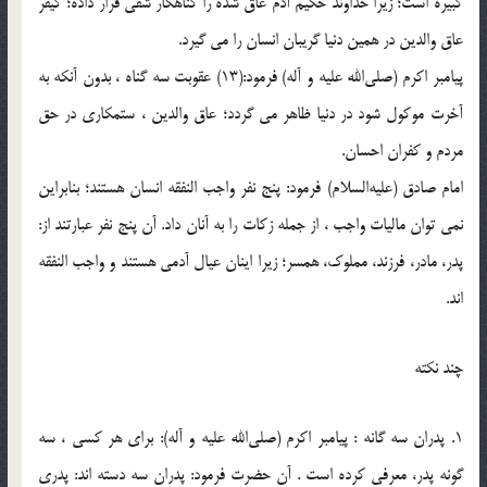
كبیره است؛ زیرا خداوند حكیم آدم عاق شده را گناهكار شقى قرار داده؛ كیفر
عاق والدین در همین دنیا گریبان انسان را مى گیرد.
پیامبر اكرم (صلی‌الله‌ علیه و آله) فرمود:(13) عقوبت سه گناه ، بدون آنكه به
آخرت موكول شود در دنیا ظاهر مى گردد؛ عاق والدین ، ستمكارى در حق
مردم و كفران احسان.
امام صادق (علیه‌السلام) فرمود: پنج نفر واجب النفقه انسان هستند؛ بنابراین
نمى توان مالیات واجب ، از جمله زكات را به آنان داد. آن پنج نفر عبارتند از:
پدر، مادر، فرزند، مملوك، همسر؛ زیرا اینان عیال آدمى هستند و واجب النفقه
اند.
چند نكته
1. پدران سه گانه : پیامبر اكرم (صلی‌الله‌ علیه و آله): براى هر كسى ، سه
گونه پدر، معرفى كرده است . آن حضرت فرمود: پدران سه دسته اند: پدرى