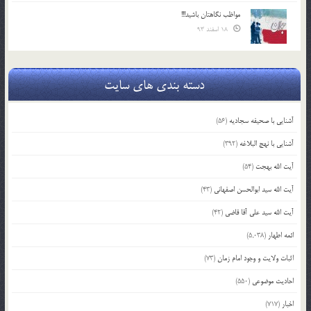
مواظب نگاهتان باشید!!!
18 اسفند 93
دسته بندی های سایت
آشنایی با صحیفه سجادیه
(56)
آشنایی با نهج البلاغه
(392)
آیت الله بهجت
(54)
آیت الله سید ابوالحسن اصفهانی
(43)
آیت الله سید علی آقا قاضی
(42)
ائمه اطهار
(5,038)
اثبات ولایت و وجود امام زمان
(73)
احادیث موضوعی
(550)
اخبار
(717)