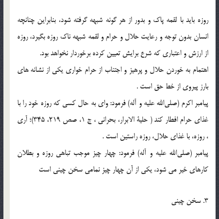
روزه باید با لقمه پاك و بدور از هر گونه شبهه گرفته شود، بنابراین چنانچه
انسان بدون توجه و رعایت حلال و حرام و لقمه شبهه ناك روزه بگیرد، روزه
از ارزش و اعتبارى كه شرع برایش تعیین كرده برخوردار نخواهد بود.
اهتمام به خوردن حلال و پرهیز و اجتناب از حرام خوارى یكى از نشانه هاى
بارز پیروى از خط حق است .
پیامبر اكرم (صلی‌الله‌ علیه و آله) فرمود: واى به حال كسى كه روزه خود را با
غذاى حرام افطار كند ( حلیة الابرار، بحرانى ، ج 1، صص 219، 345)؛ آرى
، روزه، با غذاى حلال، روزه راستین است .
پیامبر (صلی‌الله‌ علیه و آله) فرمود: چهار چیز موجب تباهى روزه و بطلان
كارهاى خیر مى شود، یكى از آن چهار چیز نمامى سخن چینى است
3. سخن چینى