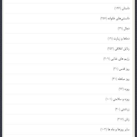
داستان
(146)
دانستنی‌های خانواده
(357)
دجال
(29)
دعاها و زیارت
(19)
رذایل اخلاقی
(252)
رژیم های غذایی
(209)
روز قدس
(31)
روز مباهله
(41)
روزه
(93)
روزه و سلامتی
(101)
زرتشتی
(40)
زنان
(317)
سایر روزها و ماه ها
(103)