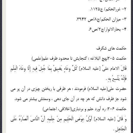
2- غررالحکم/ ج1125.
3- میزان الحکم/ج8/ص 3942.
4- بحارالانوار/ج2/ص6.
حکمت های شگرف
حكمت 205نهج البلاغه : گنجايش نا محدود ظرف علم(علمى)
قَالَ الامام علیٌ [عليه السلام] كُلُّ وِعَاءٍ يَضِيقُ بِمَا جُعِلَ فِيهِ إِلَّا وِعَاءَ الْعِلْمِ
فَإِنَّهُ يَتَّسِعُ بِهِ .
حضرت علی(علیه السلام) فرمودند : هر ظرفى با ريختن چيزى در آن پر مى
شود جز ظرف دانش كه هر چه در آن جاى دهى ، وسعتش بيشتر مى شود.
حكمت 206: ره آورد حلم و بردبارى(اخلاقى، اجتماعى)
وَ قَالَ [عليه السلام] أَوَّلُ عِوَضِ الْحَلِيمِ مِنْ حِلْمِهِ أَنَّ النَّاسَ أَنْصَارُهُ عَلَى
الْجَاهِلِ .