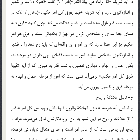
در آیه شریفه «انا انزلناه فى لیلة القدر»(قدر / 1) كلمه «قدر» دلالت‌ بر تقدیر
و اندازه‌گیرى دارد و آیه شریفه «فیها یفرق كل امر حكیم.‌»(دخان / 6)كه در
وصف شب قدر نازل شده است‌ بر تقدیر دلالت مى‌كند. چون كلمه «فرق‌» به
معناى جدا سازى و مشخص كردن دو چیز از یكدیگر است. و فرق هر امر
حكیم جز این معنا ندارد كه آن امر و آن واقعه‌اى كه باید رخ دهد را با تقدیر
و اندازه‌گیرى مشخص سازند. امور به حسب قضاى الهى داراى دو مرحله‌اند،
یكى اجمال و ابهام و دیگرى تفصیل. و شب قدر به طورى كه از آیه «فیها
یفرق كل امر حكیم.‌» برمى‌آید شبى است كه امور از مرحله اجمال و ابهام به
مرحله فرق و تفصیل بیرون مى‌آیند.
ج- نزول ملائكة و روح
بر اساس آیه شریفه « تنزل الملئكة والروح فیها باذن ربهم من كل امر.»(قدر
/ 4) ملائكه و روح در این شب به اذن پروردگارشان نازل مى‌شوند. مراد از
روح، آن روحى است كه از عالم امر است و خداى متعال درباره‌اش فرموده