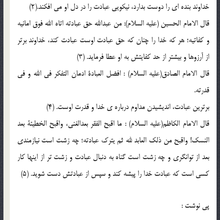
خداوند بنده ای را دوست بدارد، نیکویی عبادت را در دل او می افکند.(2)
قال الامام الحسین (علیه السلام): من عبدالله حق عبادته اتاه الله فوق امانیه
و کفاتیه؛ هر که خدا را چنان که حق عبادت اوست عبادت کند، خداوند برتر
از آرزوها و بیشتر از حد کفایتش به او عطا فرماید. (3)
قال الامام الصادق(علیه السلام) : افضل العبادة ادمان التفکر فی الله و فی
قدرته.
برترین عبادت، اندیشیدن مداوم درباره ی خدا و قدرت اوست. (4)
قال الامام الکاظم(علیه السلام) : ما اقبح الفقر بعدالغنی، واقبح الخطیئة بعد
النسک! واقبح من ذلک العابد لله ثم یترک عبادته؛ چه زشت است نیازمندی
بعد از توانگری و چه زشت است گناه به دنبال عبادت و زشت تر از اینها کار
کسی است که عبادت خدا را پیشه کند و سپس از عبادتش دست شوید. (5)
پي نوشت :