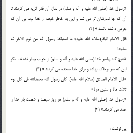
«رسول خدا (صلی الله علیه و آله و سلم) در نماز، آن قدر گریه می کردند تا
آن که جا نمازشان تر می شد و این به خاطر خوف از خدا بود، بی آن که
جرمی داشته باشند.» (2)
قال الامام الباقر(سلام الله علیه): ما استیقظ رسول الله من نوم الاخر لله
ساجدا.
«هیچ گاه پیامبر خدا (صلی الله علیه و آله و سلم) از خواب بیدار نشدند، مگر
این که سر برخاک نهاده و برای خدا سجده می کردند.» (3)
«قال الامام الصادق (سلام الله علیه): کان رسول الله یحمدالله فی کل یوم
ثلاث ماة و سنین مرة»
«رسول خدا (صلی الله علیه و آله و سلم) هر روز سیصد و شصت بار خدا را
حمد می کردند.» (4)
پي نوشت :