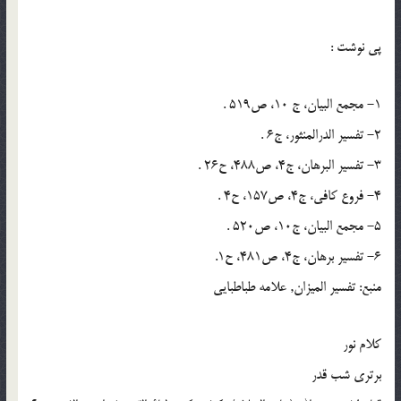
پي نوشت :
1- مجمع البیان، ج 10، ص‌519 .
2- تفسیر الدرالمنثور، ج‌6 .
3- تفسیر البرهان، ج‌4، ص‌488، ح‌26 .
4- فروع كافى، ج‌4، ص‌157، ح‌4 .
5- مجمع البیان، ج‌10، ص‌520 .
6- تفسیر برهان، ج‌4، ص‌481، ح‌1.
منبع: تفسیر المیزان, علامه طباطبایی
کلام نور
برترى شب قدر