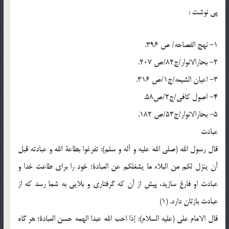
پي نوشت :
1- نهج الفصاحه/ ص 396.
2- بحارالانوار/ج82/ص 207.
3- اعیان الشیعه/ج1/ص 316.
4- اصول کافی/ج2/ص58.
5- بحارالانوار/ج53/ص 182.
عبادت
قال رسول الله (صلی الله علیه و آله و سلم): تفرغوا بطاعة الله و عبادته قبل
أن ینزل لکم من البلاء ما یشغلکم عن العبادة؛ خود را برای طاعت خدا و
عبادت او فارغ سازید، پیش از آن که گرفتاری و بلایی به شما رسد که از
عبادت بازتان دارد. (1)
قال الامام علی (علیه السلام): إذا احب الله عبدا الهمه حسن العبادة؛ هر گاه