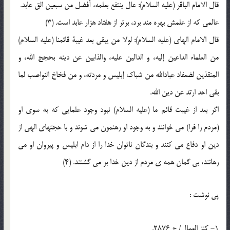
قال الامام الباقر (علیه السلام): عال ینتفع بعلمه، أفضل من سبعین الق عابد.
عالمی که از علمش بهره مند برد، برتر از هفتاد هزار عابد است. (3)
قال الامام الهای (علیه السلام): لولا من یبقی بعد غیبة قائمنا (علیه السلام)
من العلماء الداعین إلیه، و الدالین علیه، والذابین عن دینه بحجج الله، و
المنقذین لضعفاد عبادالله من شباک إبلیس و مردته، و من فخاخ النواصب لما
بقی احد ارتد عن دین الله.
اگر بعد از غیبت قائم ما (علیه السلام) نبود وجود علمایی که به سوی او
(مردم را فرا) می خوانند و به وجود او رهنمون می شوند و با حجتهای الهی از
دین او دفاع می کنند و بندگان ناتوان خدا را از دام ابلیس و پیروان او می
رهانند، بی گمان همه ی مردم از دین خدا بر می گشتند. (4)
پي نوشت :
1- کنز العمال/ ج 2876.