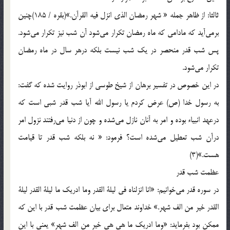
ثالثا: از ظاهر جمله « شهر رمضان الذى انزل فیه القرآن‌.»(بقره / 185)چنین
برمى‌آید كه مادامى كه ماه رمضان تكرار مى‌شود آن شب نیز تكرار مى‌شود.
پس شب قدر منحصر در یك شب نیست ‌بلكه درهر سال در ماه رمضان
تكرار مى‌شود.
در این خصوص در تفسیر برهان از شیخ طوسى از ابوذر روایت‌ شده كه گفت:
به رسول خدا (ص) عرض كردم یا رسول الله آیا شب قدر شبى است كه
درعهد انبیاء بوده و امر به آنان نازل مى‌شده و چون از دنیا مى‌رفتند نزول امر
درآن شب تعطیل مى‌شده است؟ فرمود: « نه بلكه شب قدر تا قیامت
هست.‌»(3)
عظمت‌ شب قدر
در سوره قدر مى‌خوانیم: «انا انزلناه فى لیلة القدر وما ادریك ما لیلة القدر لیلة
القدر خیر من الف شهر.» خداوند متعال براى بیان عظمت ‌شب قدر با این كه
ممكن بود بفرماید: «وما ادریك ما هى هى خیر من الف شهر» یعنى با این