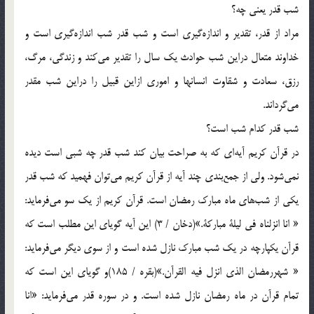
شب قدر یعنى چه؟
مراد از قدر، تقدیر و اندازه‌گیرى است و شب قدر شب اندازه‌گیرى است و
خداوند متعال دراین شب حوادث یك سال را تقدیر مى‌كند و زندگى، مرگ،
رزق، سعادت و شقاوت انسانها و امورى ازاین قبیل را دراین شب مقدر
مى‌گرداند.
شب قدر كدام شب است؟
در قرآن كریم آیه‌اى كه به صراحت ‌بیان كند شب قدر چه شبى است دیده
نمى‌شود. ولى از جمع‌بندى چند آیه از قرآن كریم مى‌توان فهمید كه شب قدر
یكى از شب‌هاى ماه مبارك رمضان است. قرآن كریم از یك سو مى‌فرماید:
« انا انزلناه فى لیلة مباركة‌.»(دخان / 3) این آیه گویاى این مطلب است كه
قرآن یكپارچه در یك شب مبارك نازل شده است و از سوى دیگر مى‌فرماید:
« شهررمضان الذى انزل فیه القرآن‌.»(بقره / 185)و گویاى این است كه
تمام قرآن در ماه رمضان نازل شده است. و در سوره قدر مى‌فرماید: «انا