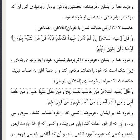
و درود خدا بر ایشان ، فرمودند : نخستين پاداش بردبار از بردبارى اش آن كه
مردم در برابر نادان ، پشتيبان او خواهند بود.
حكمت 207: ارزش همانند شدن با خوبان(اخلاقى، اجتماعى)
وَ قَالَ [عليه السلام] إِنْ لَمْ تَكُنْ حَلِيماً فَتَحَلَّمْ فَإِنَّهُ قَلَّ مَنْ تَشَبَّهَ بِقَوْمٍ إِلَّا
أَوْشَكَ أَنْ يَكُونَ مِنْهُمْ .
و درود خدا بر ایشان ، فرمودند : اگر بردبار نيستي، خود را به بردبارى بنماى ،
زيرا اندك است كه خود را همانند مردمى كند و از جملة آنان به حساب نيايد.
حكمت 208 : مراحل خودسازي (اخلاقى، تربيتى)
وَ قَالَ [عليه السلام] مَنْ حَاسَبَ نَفْسَهُ رَبِحَ وَ مَنْ غَفَلَ عَنْهَا خَسِرَ وَ مَنْ خَافَ
أَمِنَ وَ مَنِ اعْتَبَرَ أَبْصَرَ وَ مَنْ أَبْصَرَ فَهِمَ وَ مَنْ فَهِمَ عَلِمَ .
و درود خدا بر ایشان ، فرمودند : كسى كه از خود حساب كشد ، سودى مى
برد، و آن كه از خود غفلت كند زيان مى بيند ، و كسى كه از خدا بترسد ايمن
باشد، و كسى كه عبرت آموزد اگاهى يابد، و آن كه آگاهى يابد مى فهمد ، و