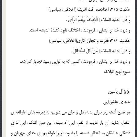
حكمت 215: اختلاف، آفت انديشه(اخلاقى، سياسى)
وَ قَالَ [عليه السلام] الْخِلَافُ يَهْدِمُ الرَّأْيَ .
و درود خدا بر ایشان ، فرمودند : اختلاف نابود كنندة انديشه است.
حكمت 216: قدرت و تجاوز كارى(اخلاقى، سياسى)
وَ قَالَ [عليه السلام] مَنْ نَالَ اسْتَطَالَ .
و درود خدا بر ایشان ، فرمودند : كسى كه به نوايى رسيد تجاوز كار شد.
منبع: نهج البلاغه
عزیزآل یاسین
ندبه ی عاشورایی
هر صبح آدینه زیر باران ندبه، دل و جان می شوییم به زمزمه های عارفانه ی
انتظار، شاید آن یار غایب از نظر، این آه سینه، این سوز اشک، این ندای
دلتنگی عاشقان به انتظار نشسته را بشنود. تو را خواندیم ای خدای مهربان و