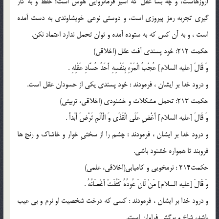
آروزهاست، و چه بسا عقل كه اسير فرمانروايى هوس است؛ حفظ و به كار
گيرى تجربه رمز پيروزى است، و دوستى نوعى خويشاوندى به دست آمده
است ، و به آن كس كه به ستوده آمده و توان تحمل ندارد اعتماد نكن.
حكمت 212: خود پسندى آفت عقل (اخلاقى)
وَ قَالَ [عليه السلام] عُجْبُ الْمَرْءِ بِنَفْسِهِ أَحَدُ حُسَّادِ عَقْلِهِ .
و درود خدا بر ایشان ، فرمودند : خود پسندى يكى از حسودان عقل است.
حكمت 213: تحمل مشكلات و خشنودى (اخلاقى، تربيتى)
وَ قَالَ [عليه السلام] أَغْضِ عَلَى الْقَذَى وَ الْأَلَمِ تَرْضَ أَبَداً .
و درود خدا بر ایشان ، فرمودند : چشم را از سختيِ خوار و خاشاك و رنج ها
فروبند تا همواره خشنود باشي.
حكمت214 : نرمخويى و كاميابى(اخلاقى، علمى)
وَ قَالَ [عليه السلام] مَنْ لَانَ عُودُهُ كَثُفَتْ أَغْصَانُهُ .
و درود خدا بر ایشان ، فرمودند : كسى كه درخت شخصيت او نرم و بى عيب
باشد، شاخ و برگش فراوان است.