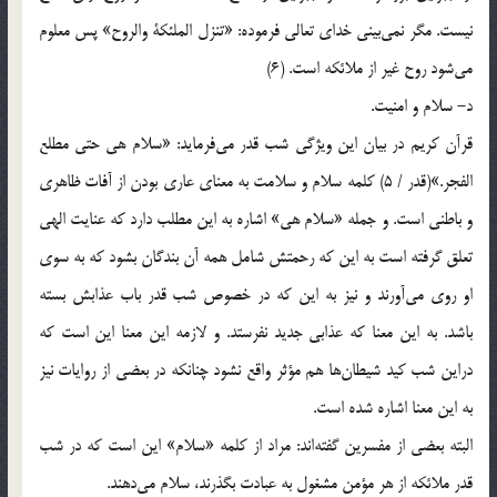
نیست. مگر نمى‌بینى خداى تعالى فرموده: «تنزل الملئكة والروح‌» پس معلوم
مى‌شود روح غیر از ملائكه است. (6)
د- سلام و امنیت.
قرآن كریم در بیان این ویژگى شب قدر مى‌فرماید: «سلام هى حتى مطلع
الفجر.»(قدر / 5) كلمه سلام و سلامت ‌به معناى عارى بودن از آفات ظاهرى
و باطنى است. و جمله «سلام هى‌» اشاره به این مطلب دارد كه عنایت الهى
تعلق گرفته است‌ به این كه رحمتش شامل همه آن بندگان بشود كه به سوى
او روى مى‌آورند و نیز به این كه در خصوص شب قدر باب عذابش بسته
باشد. به این معنا كه عذابى جدید نفرستد. و لازمه این معنا این است كه
دراین شب كید شیطان‌ها هم مؤثر واقع نشود چنانكه در بعضى از روایات نیز
به این معنا اشاره شده است.
البته بعضى از مفسرین گفته‌اند: مراد از كلمه «سلام‌» این است كه در شب
قدر ملائكه از هر مؤمن مشغول به عبادت بگذرند، سلام مى‌دهند.