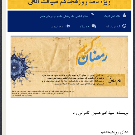
ویژه نامه روزهجدهم ضیافت الهی
خادم اهل البیت
اسلام شناسی
,
ماه رمضان
,
ماهها و روزهای خاص
26 خرداد 94
0 دیدگاه
1181بازدید
نويسنده: سید امیرحسین کامرانی راد
دعای روزهيجدهم