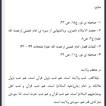
منابع:
1- صحیفه ی نور، ج15، ص 63.
2- حجت الاسلام ناصری، برداشتهایی از سیره ی امام خمینی (رحمت الله
علیه) ج3، ص8.
3- کلمات قصار، امام خمینی (رحمت الله علیه) صفحات 44 – 43.
4- صحیفه ی نور، ج11، ص 39.
در محضر ولایت
…ليلةالقدر، شب ولايت است. هم شب نزول قرآن است، هم شب نزول
ملائكه بر امام زمان(علیه السلام) است، هم شب قرآن و شب اهل
بيت(علیهم السلام) است، هم شب قرآن و هم شب عترت است. لذا سوره‌ى
مباركه‌ى قدر هم، سوره‌ى ولايت است.