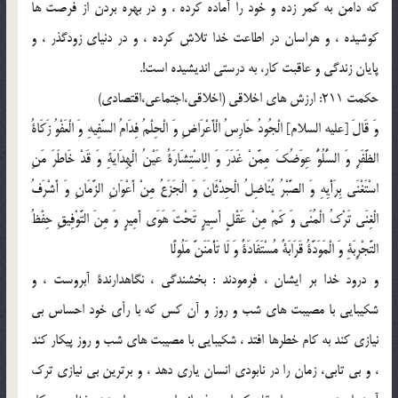
كه دامن به كمر زده و خود را آماده كرده ، و در بهره بردن از فرصت ها
كوشيده ، و هراسان در اطاعت خدا تلاش كرده ، و در دنياى زودگذر ، و
پايان زندگى و عاقبت كار، به درستى انديشيده است!.
حكمت 211: ارزش هاى اخلاقى (اخلاقى،اجتماعى،اقتصادى)
وَ قَالَ [عليه السلام] الْجُودُ حَارِسُ الْأَعْرَاضِ وَ الْحِلْمُ فِدَامُ السَّفِيهِ وَ الْعَفْوُ زَكَاةُ
الظَّفَرِ وَ السُّلُوُّ عِوَضُكَ مِمَّنْ غَدَرَ وَ الِاسْتِشَارَةُ عَيْنُ الْهِدَايَةِ وَ قَدْ خَاطَرَ مَنِ
اسْتَغْنَى بِرَأْيِهِ وَ الصَّبْرُ يُنَاضِلُ الْحِدْثَانَ وَ الْجَزَعُ مِنْ أَعْوَانِ الزَّمَانِ وَ أَشْرَفُ
الْغِنَى تَرْكُ الْمُنَى وَ كَمْ مِنْ عَقْلٍ أَسِيرٍ تَحْتَ هَوَى أَمِيرٍ وَ مِنَ التَّوْفِيقِ حِفْظُ
التَّجْرِبَةِ وَ الْمَوَدَّةُ قَرَابَةٌ مُسْتَفَادَةٌ وَ لَا تَأْمَنَنَّ مَلُولًا
و درود خدا بر ایشان ، فرمودند : بخشندگى ، نگاهدارندة آبروست ، و
شكيبايى با مصيبت هاى شب و روز و آن كس كه با رأى خود احساس بى
نيازى كند به كام خطرها افتد ، شكيبايى با مصيبت هاى شب و روز پيكار كند
، و بى تابي، زمان را در نابودى انسان يارى دهد ، و برترين بى نيازى ترك