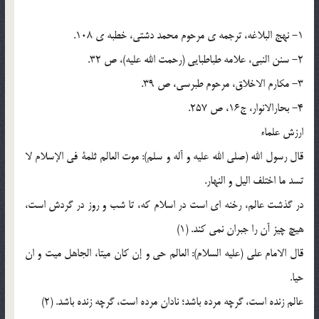
1- نهج البلاغه، ترجمه ی مرحوم محمد دشتی، خطبه ی 108.
2- سنن النبی، علامه طباطبایی (رحمت الله علیه)، ص 32.
3- مکارم الاخلاق، مرحوم طبرسی، ص 39.
4- بحارالانوار، ج16، ص 257.
ارزش علماء
قال رسول الله (صلی الله علیه و آله و سلم): موت العالم ثلمة فی الإسلام لا
تسد ما اختلف الیل و النهار.
در گذشت عالم، رخنه ای است در اسلام که، تا شب و روز در گردش است،
هیچ چیز آن را جبران نمی کند. (1)
قال الامام علی (علیه السلام): العالم حی و إن کان میتا، الجاهل میت و ان
حیا.
عالم زنده است، گرچه مرده باشد؛ نادان مرده است، گرچه زنده باشد. (2)