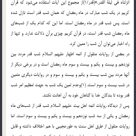
انزلناه فى لیلة القدر.»(قدر/1)از مجموع این آیات استفاده مى‌شود كه قرآن
كریم در یك شب مبارك در ماه رمضان كه همان شب قدر است نازل شده
است. پس شب قدر در ماه رمضان است. اما این كه كدام یك از شب‌هاى
ماه رمضان شب قدر است، در قرآن كریم چیزى برآن دلالت ندارد. و تنها از
راه اخبار مى‌توان آن شب را معین كرد.
در بعضى از روایات منقول از ائمه اطهار علیهم السلام شب قدر مردد بین
نوزدهم و بیست و یكم و بیست و سوم ماه رمضان است و در برخى دیگر از
آنها مردد بین شب بیست و یكم و بیست و سوم و در روایات دیگرى متعین
در شب بیست و سوم است. (1)وعدم تعین یك شب به جهت تعظیم امر شب
قدر بوده تا بندگان خدا با گناهان خود به آن اهانت نكنند.
پس از دیدگاه روایات ائمه اهل بیت علیهم السلام شب قدر از شب‌هاى ماه
رمضان و یكى از سه شب نوزدهم و بیست و یكم و بیست و سوم است. اما
روایات منقول از طرق اهل سنت‌ به طورعجیبى با هم اختلاف داشته و قابل