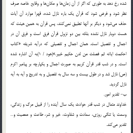
شده رخ دهد به طورى كه اگر از آن زمان‌ها و مكان‌ها و وقایع خاصه صرف
نظر شود و فرض شود كه قرآن یك باره نازل شده، قهرا موارد آن آیات
حذف مى‌شود و دیگر بر آنها تطبیق نمى‌كنند، پس قرآن به همین هیئت كه
هست دوبار نازل نشده بلكه بین دو نزول قرآن فرق است و فرق آن در
اجمال و تفصیل است. همان اجمال و تفصیلى كه درآیه شریفه «كتاب
احكمت ایاته ثم فصلت من لدن حكیم خبیر.»(هود / 1)به آن اشاره شده
است. و در شب قدر قرآن كریم به صورت اجمال و یكپارچه بر پیامبر اكرم
(ص) نازل شد و در طول بیست و سه سال به تفصیل و به تدریج و آیه به آیه
نازل گردید.
ب- تقدیر امور.
خداوند متعال در شب قدر حوادث یك سال آینده را از قبیل مرگ و زندگى،
وسعت ‌یا تنگى روزى، سعادت و شقاوت، خیر و شر، طاعت و معصیت و…
تقدیر مى‌كند.