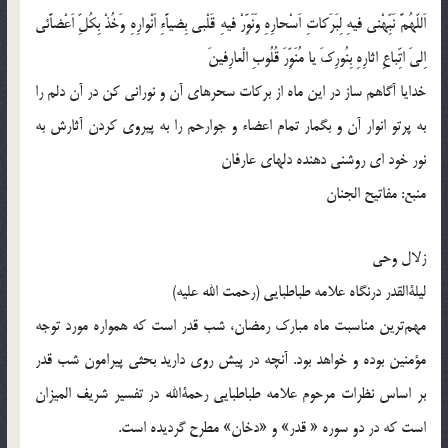
اَللّهُمَّ نَبِّهْنى فيهِ لِبَرَكاتِ اَسْحارِهِ وَنَوِّرْ فيهِ قَلْبى بِضياَّءِ اَنْوارِهِ وَخُذْ بِكُلِّ اَعْضاَّئى
اِلىَ اتِّباعِ اثارِهِ بِنُورِكَ يا مُنَوِّرَ قُلُوبِ الْعارِفينَ
خدايا آگاهم ساز در اين ماه از بركات سحرهاى آن و نورانى كن در آن دلم را
به پرتو انوار آن و بگمار تمام اعضاء و جوارحم را به پيروى كردن آثارش به
نور خود اى روشنى دهنده دلهاى عارفان
منبع: مفاتیح الجنان
زلال وحی
لیلةالقدر درنگاه علامه طباطبایى (رحمت الله علیه)
مهم‌ترین مناسبت ماه مبارك رمضان، شب قدر است كه همواره مورد توجه
مؤمنین بوده و خواهد بود. آنچه در پیش روى دارید بحثى پیرامون شب قدر
بر اساس نظرات مرحوم علامه طباطبایى رحمةالله در تفسیر شریف المیزان
است كه در دو سوره « قدر» و «دخان‌» مطرح گردیده است.