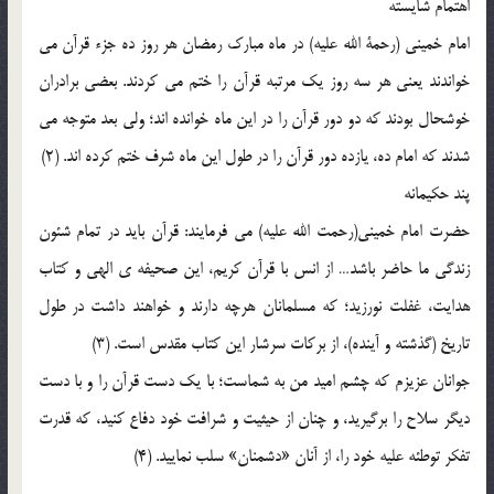
اهتمام شایسته
امام خمینی (رحمة الله علیه) در ماه مبارک رمضان هر روز ده جزء قرآن می
خواندند یعنی هر سه روز یک مرتبه قرآن را ختم می کردند. بعضی برادران
خوشحال بودند که دو دور قرآن را در این ماه خوانده اند؛ ولی بعد متوجه می
شدند که امام ده، یازده دور قرآن را در طول این ماه شرف ختم کرده اند. (2)
پند حکیمانه
حضرت امام خمینی(رحمت الله علیه) می فرمایند: قرآن باید در تمام شئون
زندگی ما حاضر باشد… از انس با قرآن کریم، این صحیفه ی الهی و کتاب
هدایت، غفلت نورزید؛ که مسلمانان هرچه دارند و خواهند داشت در طول
تاریخ (گذشته و آینده)، از برکات سرشار این کتاب مقدس است. (3)
جوانان عزیزم که چشم امید من به شماست؛ با یک دست قرآن را و با دست
دیگر سلاح را برگیرید، و چنان از حیثیت و شرافت خود دفاع کنید، که قدرت
تفکر توطئه علیه خود را، از آنان «دشمنان» سلب نمایید. (4)