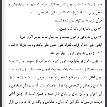
قدر نازل شده است و چون تعبیر به انزال كرده كه ظهور در یكپارچگى و
دفعى بودن دارد نه تنزیل، كه ظاهر در نزول تدریجى است.
قرآن كریم به دو گونه نازل شده است:
1- نزول یكباره در یك شب معین.
2- نزول تدریجى در طول بیست و سه سال نبوت پیامبر اكرم (ص) .
آیاتى چون «قرانا فرقناه لتقراه على الناس على مكث ونزلناه تنزیلا.»( اسراء
/ 106) نزول تدریجى قرآن را بیان مى‌كند.
در نزول دفعى (و یكپارچه)، قرآن كریم كه مركب از سوره‌ها و آیات است
‌یك دفعه نازل نشده است ‌بلكه بهصورت اجمال همه قرآن نازل شده است
چون آیاتى كه درباره وقایع شخصى و حوادث جزیى نازل شده ارتباط كامل
با زمان و مكان و اشخاص و احوال خاصه‌اى دارد كه درباره آن اشخاص و
آن احوال و درآن زمان و مكان نازل شده و معلوم است كه چنین آیاتى
درست در نمى‌آید مگر این كه زمان و مكانش و واقعه‌اى كه درباره‌اش نازل