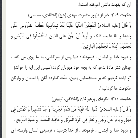
آن كه بفهمد دانش آموخته است!.
حكمت 209: خبر از ظهور حضرت مهدى (عج) (اعتقادى، سياسى)
وَ قَالَ [عليه السلام] لَتَعْطِفَنَّ الدُّنْيَا عَلَيْنَا بَعْدَ شِمَاسِهَا عَطْفَ الضَّرُوسِ عَلَى
وَلَدِهَا وَ تَلَا عَقِيبَ ذَلِكَ وَ نُرِيدُ أَنْ نَمُنَّ عَلَى الَّذِينَ اسْتُضْعِفُوا فِى الْأَرْضِ وَ
نَجْعَلَهُمْ أَئِمَّةً وَ نَجْعَلَهُمُ الْوارِثِينَ .
و درود خدا بر ایشان ، فرمودند : دنيا پس از سركشي، به ما روى مى كند ،
چونان شتر مادة بدخو كه به بچه خود مهربان گردد.(سپس اين آيه را خواند)
“و اراده كرديم كه بر مستضعفين زمين، منّت گذارده آنان را امامان و وارثان
حكومت ها گردانيم”.
حكمت 210: الگوهاى پرهيزكارى(اخلاقى، تربيتى)
وَ قَالَ [عليه السلام] اتَّقُوا اللَّهَ تَقِيَّةَ مَنْ شَمَّرَ تَجْرِيداً وَ جَدَّ تَشْمِيراً وَ كَمَّشَ فِى
مَهَلٍ وَ بَادَرَ عَنْ وَجَلٍ وَ نَظَرَ فِى كَرَّةِ الْمَوْئِلِ وَ عَاقِبَةِ الْمَصْدَرِ وَ مَغَبَّةِ الْمَرْجِعِ .
و درود خدا بر ایشان ، فرمودند : از خدا بترسيد ، ترسيدن انسان وارسته اى