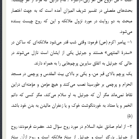
است « قل الروح من امر ربى‌.»(اسراء / 85) دراین كه مراد از امر چیست؟
بحث‌هاى مفصلى در تفسیر شریف المیزان آمده است كه به جهت اختصار
مبحث ‌به دو روایت در مورد نزول ملائكه و این كه روح چیست ‌بسنده
مى‌شود.
1- پیامبر اكرم (ص) فرمود: وقتى شب قدر مى‌شود ملائكه‌اى كه ساكن در
«سدرة المنتهى‌» هستند و جبرئیل یكى از ایشان است نازل مى‌شوند در
حالى كه جبرئیل به اتفاق سایرین پرچم‌هایى را به همراه دارند.
یك پرچم بالاى قبر من، و یكى بر بالاى بیت المقدس و پرچمى در مسجد
الحرام و پرچمى بر طورسینا نصب مى‌كنند و هیچ مؤمن و مؤمنه‌اى دراین
نقاط نمى‌ماند مگر آن كه جبرئیل به او سلام مى‌كند، مگر كسى كه دائم
الخمر و یا معتاد به خوردنگوشت ‌خوك و یا زعفران مالیدن به بدن خود باشد.
(5)
2- از امام صادق علیه السلام در مورد روح سؤال شد. حضرت فرمودند: روح
از جبرئیل بزرگتر است و جبرئیل از سنخ ملائكه است و روح ازآن سنخ