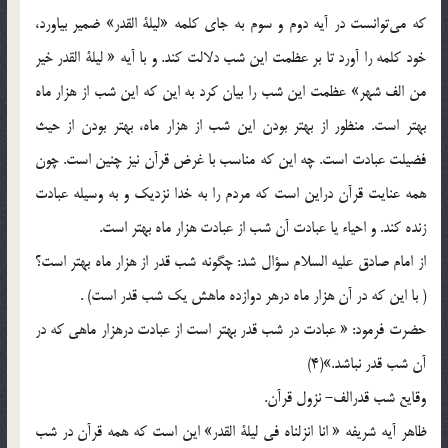
كه مى‌توانست در آیه دوم و سوم به جاى كلمه «لیلة القدر» ضمیر بیاورد،
خود كلمه را آورد تا بر عظمت این شب دلالت كند. و با آیه « لیلة القدر خیر
من الف شهر» عظمت این شب را بیان كرد به این كه این شب از هزار ماه
بهتر است. منظور از بهتر بودن این شب از هزار ماه، بهتر بودن از حیث
فضیلت عبادت است. چه این كه مناسب با غرض قرآن نیز چنین است. چون
همه عنایت قرآن دراین است كه مردم را به خدا نزدیك و به وسیله عبادت
زنده كند. و احیاء یا عبادت آن شب از عبادت هزار ماه بهتر است.
از امام صادق علیه السلام سؤال شد: چگونه شب قدر از هزار ماه بهتر است؟
( با این كه در آن هزار ماه درهر دوازده ماهش یك شب قدر است) .
حضرت فرمود: « عبادت در شب قدر بهتر است از عبادت درهزار ماهى كه در
آن شب قدر نباشد.»(4)
وقایع شب قدرالف- نزول قرآن.
ظاهر آیه شریفه « انا انزلناه فى لیلة القدر» این است كه همه قرآن در شب