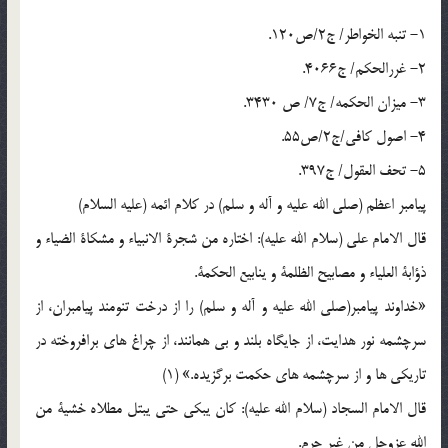
1- تنبه الخواطر/ ج2/ص120.
2- غررالحکم/ ج4066.
3- میزان الحکمه/ ج7/ ص 3430.
4- اصول کافی/ج2/ص55.
5- تحف العقول/ ج397.
پیامبر اعظم (صلی الله علیه و آله و سلم) در کلام ائمه (علیه السلام)
قال الامام علی (سلام الله علیه): اختاره من شجرة الانبیاء و مشکاة الضیاء و
ذؤابة العلیاء و مصابیح الظلمة و ینابیع الحکمة.
«خداوند پیامبر(صلی الله علیه و آله و سلم) را از درخت تنومند پیامبران، از
سرچشمه نور هدایت، از جایگاه بلند و بی همانند، از چراغ های برافروخته در
تاریکی ها و از سرچشمه های حکمت برگزیده.» (1)
قال الامام السجاد (سلام الله علیه): کان یبکی حتی یبتل مطلاه خشیة من
الله عزوجل من غیر جرم.