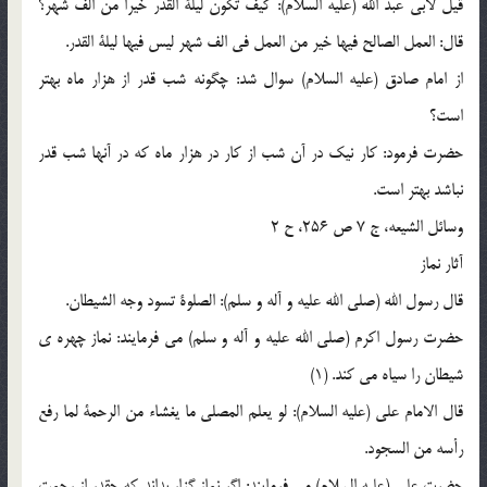
قيل لابى عبد الله (عليه السلام): كيف تكون ليلة القدر خيرا من الف شهر؟
قال: العمل الصالح فيها خير من العمل فى الف شهر ليس فيها ليلة القدر.
از امام صادق (عليه السلام) سوال شد: چگونه شب قدر از هزار ماه بهتر
است؟
حضرت فرمود: كار نيك در آن شب از كار در هزار ماه كه در آنها شب قدر
نباشد بهتر است.
وسائل الشيعه، ج 7 ص 256، ح 2
آثار نماز
قال رسول الله (صلی الله علیه و آله و سلم): الصلوة تسود وجه الشیطان.
حضرت رسول اکرم (صلی الله علیه و آله و سلم) می فرمایند: نماز چهره ی
شیطان را سیاه می کند. (1)
قال الامام علی (علیه السلام): لو یعلم المصلی ما یغشاء من الرحمة لما رفع
رأسه من السجود.
حضرت علی (علیه السلام) می فرمایند: اگر نماز گزار بداند که چقدر از رحمت