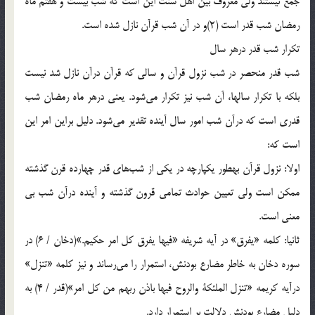
جمع نیستند ولى معروف بین اهل سنت این است كه شب بیست و هفتم ماه
رمضان شب قدر است (2)و در آن شب قرآن نازل شده است.
تكرار شب قدر درهر سال
شب قدر منحصر در شب نزول قرآن و سالى كه قرآن درآن نازل شد نیست
‌بلكه با تكرار سالها، آن شب نیز تكرار مى‌شود. یعنى درهر ماه رمضان شب
قدرى است كه درآن شب امور سال آینده تقدیر مى‌شود. دلیل براین امر این
است كه:
اولا: نزول قرآن بهطور یكپارچه در یكى از شب‌هاى قدر چهارده قرن گذشته
ممكن است ولى تعیین حوادث تمامى قرون گذشته و آینده درآن شب بى‌
معنى است.
ثانیا: كلمه «یفرق‌» در آیه شریفه «فیها یفرق كل امر حكیم‌.»(دخان / 6) در
سوره دخان به خاطر مضارع بودنش، استمرار را مى‌رساند و نیز كلمه «تنزل‌»
درآیه كریمه «تنزل الملئكة والروح فیها باذن ربهم من كل امر»(قدر / 4) به
دلیل مضارع بودنش دلالت ‌بر استمرار دارد.