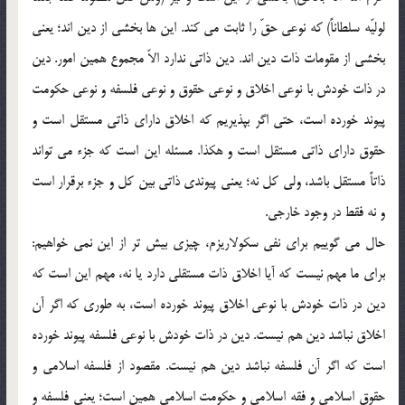
لوليّه سلطاناً) كه نوعي حقّ را ثابت مي كند. اين ها بخشي از دين اند؛ يعني
بخشي از مقومات ذات دين اند. دين ذاتي ندارد الاّ مجموع همين امور. دين
در ذات خودش با نوعي اخلاق و نوعي حقوق و نوعي فلسفه و نوعي حكومت
پيوند خورده است، حتي اگر بپذيريم كه اخلاق داراي ذاتي مستقل است و
حقوق داراي ذاتي مستقل است و هكذا. مسئله اين است كه جزء مي تواند
ذاتاً مستقل باشد، ولي كل نه؛ يعني پيوندي ذاتي بين كل و جزء برقرار است
و نه فقط در وجود خارجي.
حال مي گوييم براي نفي سكولاريزم، چيزي بيش تر از اين نمي خواهيم:
براي ما مهم نيست كه آيا اخلاق ذات مستقلي دارد يا نه، مهم اين است كه
دين در ذات خودش با نوعي اخلاق پيوند خورده است، به طوري كه اگر آن
اخلاق نباشد دين هم نيست. دين در ذات خودش با نوعي فلسفه پيوند خورده
است كه اگر آن فلسفه نباشد دين هم نيست. مقصود از فلسفه اسلامي و
حقوق اسلامي و فقه اسلامي و حكومت اسلامي همين است؛ يعني فلسفه و