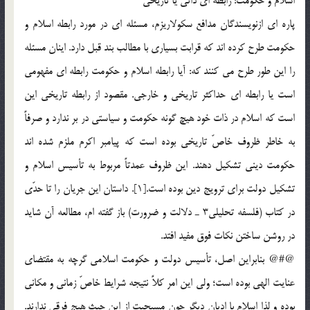
اسلام و حكومت: رابطه اي ذاتي يا تاريخي
پاره اي ازنويسندگان مدافع سكولاريزم، مسئله اي در مورد رابطه اسلام و
حكومت طرح كرده اند كه قرابت بسياري با مطالب بند قبل دارد. اينان مسئله
را اين طور طرح مي كنند كه: آيا رابطه اسلام و حكومت رابطه اي مفهومي
است يا رابطه اي حداكثر تاريخي و خارجي. مقصود از رابطه تاريخي اين
است كه اسلام در ذات خود هيچ گونه حكومت و سياستي در بر ندارد و صرفاً
به خاطر ظروف خاصّ تاريخي بوده است كه پيامبر اكرم ملزم شده اند
حكومت ديني تشكيل دهند. اين ظروف عمدتاً مربوط به تأسيس اسلام و
تشكيل دولت براي ترويج دين بوده است.[1]. داستان اين جريان را تا حدّى
در كتاب (فلسفه تحليلى3 ـ دلالت و ضرورت) باز گفته ام، مطالعه آن شايد
در روشن ساختن نكات فوق مفيد افتد.
@#@ بنابراين اصل، تأسيس دولت و حكومت اسلامي گرچه به مقتضاي
عنايت الهي بوده است؛ ولي اين امر كلاً نتيجه شرايط خاصّ زماني و مكاني
بوده و لذا اسلام با اديان ديگر چون مسيحيت از اين حيث هيج فرقي ندارند.