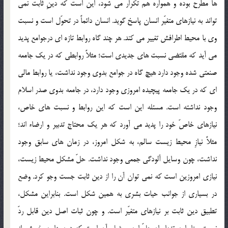
ها مطرح بوده و همواره هم تكرار مي شود، اين است كه دينِ ثابت نمي
تواند به نيازهاي متغيّر انسان پاسخ گويد. انسان دائماً در تحوّل است و نسبت
وي با محيط اطرافش تغيير مي كند. هر چند گاه روابط تازه اي درجوامع پديد
مي آيد كه مقتضي نسبت هاي جديدي است؛ مثلاً روابطي كه در يك جامعه
صنعتي شده وجود دارد هيچ گاه در جوامع بدوي وجود نداشت، يا روابط مالي
اي كه در يك جامعه پيچيده امروزي وجود دارد، در جامعه بدوي صدر اسلام
وجود نداشته است. مسئله اين است كه اين روابط و نسبت هاي خاص،
نيازهاي خاصّ خود را پديد مي آورد كه هر يك محتاج تدبير و ارضاء اند؛
مثلاً نيازِ محيط زيست سالم، به شكل امروز، در زمان هاي سابق وجود
نداشت، چون وسايل آلودگي جمعي وجود نداشت. حلّ مشكل محيط زيست،
نيازي امروزين است كه نمي توان آن را از دين ثابت جست وجو كرد. وضع
در بسياري از جوانب حيات بشري به همين شكل است. بنابراين مشكل،
تطبيق دين ثابت بر نيازهاي متغيّر است. و چون ثبات اصل دين قابل ردّ