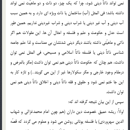
نمي تواند ذاتاً ديني شود، چرا كه يك چيز، دو ذات و دو ماهيّت نمي تواند
داشته باشد؛ في المثل (آب) ساختمان يا ذات ويژه اي دارد. و به همين سبب
آب ديني و آب غير ديني يا شراب ديني و شراب غيرديني نداريم. همين طور
است عدل و حكومت و علم و فلسفه و امثال آن ها. اين مقولات هم اگر
ذاتي و ماهيّتي داشته باشند ديگر ديني شدنشان بي معناست و لذا علم جامعه
شناسي ذاتاً ديني يا فلسفه ذاتاً اسلامي و مسيحي، في المثل نمي توان
داشت، هم چنان كه حكومت ذاتاً ديني هم نمي توان داشت (مگر بالعرض و
درمقام وجود خارجي و مگر سكولارها غير از اين مي گويند…) و تازه كار به
اين جا ختم نمي شود و حقوق و فقه ذاتاً ديني و اخلاق ذاتاً ديني هم نمي
توان داشت.
سپس از اين بيان نتيجه گرفته اند كه:
اولاً: ريشه عميق خصومت دين داران (هم چون امام محمدغزالي و شهاب
الدين سهروردي) با فلسفه يوناني روشن مي شود و معلوم مي گردد كه قصّه