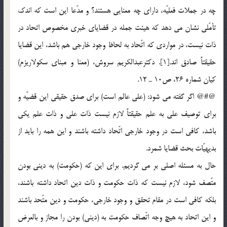
چه در جملات فعليّه، داراي چه معنايي هستند؟ و مدّعا اين است كه اندك
تأمّلي نشان مي دهد كه هيئت جمله در قضاياي خبري مخصوص اتحاد در
ذات نيست، در مواردي كه اتّحاد به لحاظ وجود خارجي هم باشد، اين قضايا
حقيقتاً صادق اند.[1]. دكترعبدالكريم سروش، (معنا و مبناى سكولاريزم)
كيان شماره 26، ص10 ـ 12.
@#@ اگر گفته مي شود: (علي عالم است) براي صدق حقيقي اين قضيّه و
براي توصيف علي به علم حقيقتاً لازم نيست ذات علي و ذات علم يكي
باشد، كافي است در وجود خارجي اتّحاد داشته باشند و اين همه را بايد از
بديهيّات بحث قضايا شمرد.
حال به مسئله اصلي بر مي گرديم. براي اين كه (حكومت) به ديني بودن
متّصف شود، لازم نيست كه ذات حكومت و ذات دين اتحاد داشته باشند،
بلكه كافي است در مقام تحقق و وجود خارجي، حكومت و دين متّحد باشند
و اين اتحاد به هيچ وجه اتّصاف حكومت به (ديني) بودن را مجاز و بالعرض