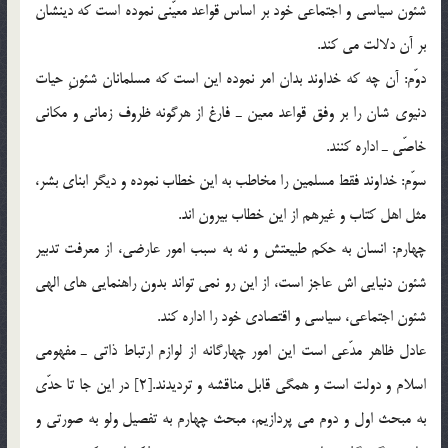
شئون سياسي و اجتماعي خود بر اساس قواعد معيّني نموده است كه دينشان
بر آن دلالت مي كند.
دوّم: آن چه كه خداوند بدان امر نموده اين است كه مسلمانان شئونِ حيات
دنيوي شان را بر وفق قواعد معين ـ فارغ از هرگونه ظروف زماني و مكاني
خاصّي ـ اداره كنند.
سوّم: خداوند فقط مسلمين را مخاطب به اين خطاب نموده و ديگر ابناي بشر،
مثل اهل كتاب و غيرهم از اين خطاب بيرون اند.
چهارم: انسان به حكم طبيعتش و نه به سبب امور عارضي، از معرفت تدبير
شئون دنيايي اش عاجز است، از اين رو نمي تواند بدون راهنمايي هاي الهي
شئون اجتماعي، سياسي و اقتصادي خود را اداره كند.
عادل ظاهر مدّعي است اين امور چهارگانه از لوازم ارتباط ذاتي ـ مفهومي
اسلام و دولت است و همگي قابل مناقشه و ترديدند.[2] در اين جا تا حدّي
به مبحث اول و دوم مي پردازيم، مبحث چهارم به تفصيل ولو به صورتي و