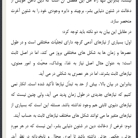
نيست، بنابراين تنها راه حلّ اين معضل آن است كه دين دامن خويش از
دخالت در شئون دنيايي بشر، برچيند و دايره وجودي خود را به شئونِ آخرت
منحصر سازد.
در مقابل اين بيان به دو نكته بايد توجه كرد:
اول: بسياري از نيازهاي آدمي گرچه داراي تجليّات مختلفي است و در طول
عصرها و زمان ها به شكل هاي مختلفي بروز مي كند، اما در اصل ثابت
است؛ به عنوان مثال اصل نياز به غذا، پوشاك، محبّت و امور معنوي،
نيازهاي ثابت بشرند، اما در هر عصري به شكلي در مي آيد.
بنابراين در بيان بالا، بيش از حد به تبدّل نيازها تأكيد شده است. انكار نمي
كنيم كه نيازهاي جديدي در طول زمان پديد مي آيد، ولي چنين نيست كه
نيازهاي دنيوي ثابتي هم وجود نداشته باشد. مسئله اين است كه بسياري از
نيازهاي متغير ما مي توانند شكل هاي مختلف نيازهاي ثابت به حساب آيند.
دوم: غرض از دخالت دين در شئونِ دنيايي بشر، اين نيست كه در هر موردِ
جزئي، حكمي جزئي داشته باشد تا امري محال و نابخردانه در نظر آيد.