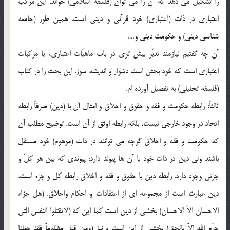
را تشكيل مي دهد كه آن را مي توان (فلسفه اسلامي) خواند. اين مركب
اعتباري در ذات (اعتباري) خود قرآني و ديني است. همين طور (جامعه
شناسي ديني) و حكومت ديني و….
آن چه گفتيم نيازمند تدبّر بيش تري در باب ماهيّات اعتباري، يا مركبات
اعتباري است كه خود بحثي است دشوار و انديشه سوز. اين بحث را در كتاب
(فلسفه تحليلي) به تفصيل آورده ام.
ثالثاً: رابطه حكومت و فقه و حقوق و اخلاق و امثال آن با (دين) صرفاً رابطه
اتحاد در وجود خارجي نيست، بلكه رابطه اوثق از آن است. توضيح مطلب آن
كه حكومت و فقه و اخلاق گرچه مي توانند در ذات (موهوم) خود مستقل
باشند ولي دين در ذات خود با آن ها پيوند دارد: پيوندي كه بين هر كلّ و
جزئي وجود دارد. رابطه دين با حقوق و فقه و اخلاق رابطه كل و جزء است.
دين عبارت است از مجموعه اي از اعتقادات و احكام واخلاق. (هل جزاء
الاحسان الاّ الاحسان) بخشي از دين است كما اين كه (لاتقتلوا النفس التي
حرّم الله الاّ بالحق) بخشي از اين است و نيز (ومن قتل مظلوماً فقد جعلنا