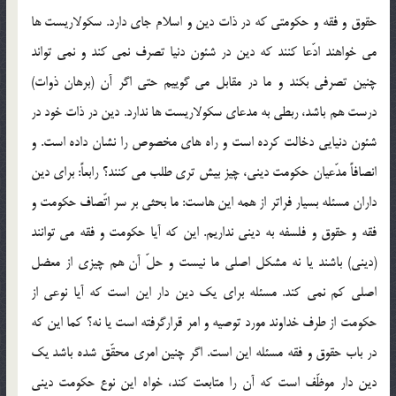
حقوق و فقه و حكومتي كه در ذات دين و اسلام جاي دارد. سكولاريست ها
مي خواهند ادّعا كنند كه دين در شئون دنيا تصرف نمي كند و نمي تواند
چنين تصرفي بكند و ما در مقابل مي گوييم حتي اگر آن (برهان ذوات)
درست هم باشد، ربطي به مدعاي سكولاريست ها ندارد. دين در ذات خود در
شئون دنيايي دخالت كرده است و راه هاي مخصوص را نشان داده است. و
انصافاً مدّعيان حكومت ديني، چيز بيش تري طلب مي كنند؟ رابعاً: براي دين
داران مسئله بسيار فراتر از همه اين هاست: ما بحثي بر سر اتّصاف حكومت و
فقه و حقوق و فلسفه به ديني نداريم. اين كه آيا حكومت و فقه مي توانند
(ديني) باشند يا نه مشكل اصلي ما نيست و حلّ آن هم چيزي از معضل
اصلي كم نمي كند. مسئله براي يك دين دار اين است كه آيا نوعي از
حكومت از طرف خداوند مورد توصيه و امر قرارگرفته است يا نه؟ كما اين كه
در باب حقوق و فقه مسئله اين است. اگر چنين امري محقّق شده باشد يك
دين دار موظّف است كه آن را متابعت كند، خواه اين نوع حكومت ديني