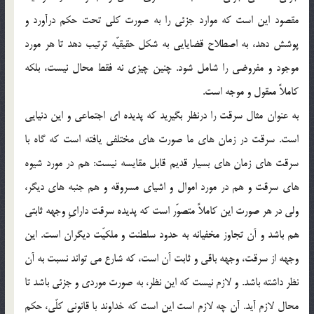
مقصود اين است كه موارد جزئي را به صورت كلي تحت حكم درآورد و
پوشش دهد، به اصطلاح قضايايي به شكل حقيقيّه ترتيب دهد تا هر مورد
موجود و مفروضي را شامل شود. چنين چيزي نه فقط محال نيست، بلكه
كاملاً معقول و موجه است.
به عنوان مثال سرقت را درنظر بگيريد كه پديده اي اجتماعي و اين دنيايي
است. سرقت در زمان هاي ما صورت هاي مختلفي يافته است كه گاه با
سرقت هاي زمان هاي بسيار قديم قابل مقايسه نيست: هم در مورد شيوه
هاي سرقت و هم در مورد اموال و اشياي مسروقه و هم جنبه هاي ديگر،
ولي در هر صورت اين كاملاً متصوّر است كه پديده سرقت دارايِ وجهه ثابتي
هم باشد و آن تجاوز مخفيانه به حدود سلطنت و ملكيّت ديگران است. اين
وجهه از سرقت، وجهه باقي و ثابت آن است، كه شارع مي تواند نسبت به آن
نظر داشته باشد. و لازم نيست كه اين نظر، به صورت موردي و جزئي باشد تا
محال لازم آيد. آن چه لازم است اين است كه خداوند با قانوني كلّي، حكم