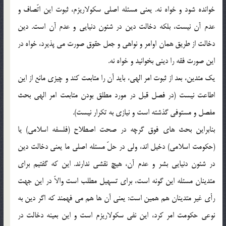
خوانده شود و خواه نه. يعني مسئله اصلي سكولاريزم، ثبوت اين اتّصاف و
عدم آن نيست، بلكه دخالت دين در شئون دنيايي و عدم آن است. دين
دخالت از طريق همان اوامر و نواهي و جعل حقوق صورت مي پذيرد، خواه در
اين صورت فقه را ديني بخوانيد و خواه نه.
يك متدين، بعد از ثبوت امر الهي، بايد آن را متابعت كند و چيزي مانع از اين
اطاعت نيست (در فصل قبل در مورد مطلق بودن متابعت امر الهي بحث
مفصل و مستوفي گذشته است و نيازي به تكرار نيست).
بنابراين بحث هاي فوق گرچه در صحت اصطلاح (فلسفه اسلامي) يا
(حكومت اسلامي) دخيل اند، ولي در حلّ مسئله اصلي ما يعني دخالت دين
در شئون دنيايي بشر و عدم آن، هيچ نقشي ندارند. اين كه گفتيم براي
متدينان مسئله اين گونه است، براي تسهيل مطلب است والاّ در اين جهت
رأي غير متدينان هم همين است: يعني آن ها هم مي فهمند كه اگر دين به
نوعي حكومت امر كرد، اين نفي سكولاريزم است و اين بعينه دخالت در