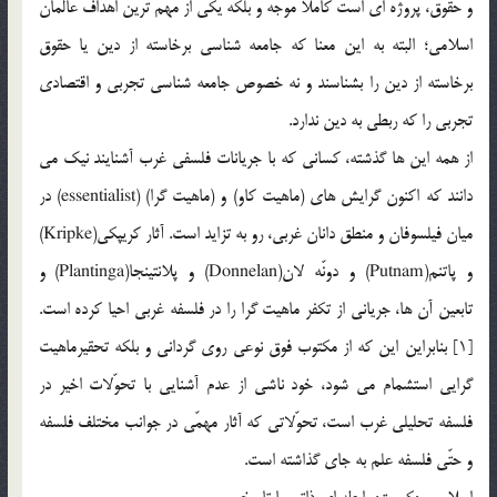
و حقوق، پروژه اي است كاملاً موجّه و بلكه يكي از مهم ترين اهداف عالمان
اسلامي؛ البته به اين معنا كه جامعه شناسي برخاسته از دين يا حقوق
برخاسته از دين را بشناسند و نه خصوص جامعه شناسي تجربي و اقتصادي
تجربي را كه ربطي به دين ندارد.
از همه اين ها گذشته، كساني كه با جريانات فلسفي غرب آشنايند نيك مي
دانند كه اكنون گرايش هاي (ماهيت كاو) و (ماهيت گرا) (essentialist) در
ميان فيلسوفان و منطق دانان غربي، رو به تزايد است. آثار كريپكي(Kripke)
و پاتنم(Putnam) و دونّه لان(Donnelan) و پلانتينجا(Plantinga) و
تابعين آن ها، جرياني از تكفر ماهيت گرا را در فلسفه غربي احيا كرده است.
[1] بنابراين اين كه از مكتوب فوق نوعي روي گرداني و بلكه تحقيرماهيت
گرايي استشمام مي شود، خود ناشي از عدم آشنايي با تحوّلات اخير در
فلسفه تحليلي غرب است، تحوّلاتي كه آثار مهمّي در جوانب مختلف فلسفه
و حتّي فلسفه علم به جاي گذاشته است.