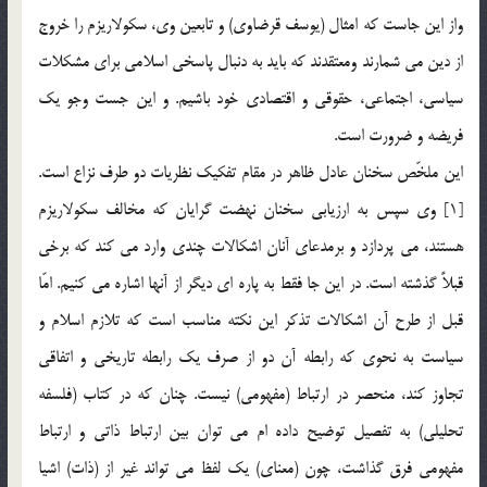
واز اين جاست كه امثال (يوسف قرضاوي) و تابعين وي، سكولاريزم را خروج
از دين مي شمارند ومعتقدند كه بايد به دنبال پاسخي اسلامي براي مشكلات
سياسي، اجتماعي، حقوقي و اقتصادي خود باشيم. و اين جست وجو يك
فريضه و ضرورت است.
اين ملخّص سخنان عادل ظاهر در مقام تفكيك نظريات دو طرف نزاع است.
[1] وي سپس به ارزيابي سخنان نهضت گرايان كه مخالف سكولاريزم
هستند، مي پردازد و برمدعاي آنان اشكالات چندي وارد مي كند كه برخي
قبلاً گذشته است. در اين جا فقط به پاره اي ديگر از آنها اشاره مي كنيم. امّا
قبل از طرح آن اشكالات تذكر اين نكته مناسب است كه تلازم اسلام و
سياست به نحوي كه رابطه آن دو از صرف يك رابطه تاريخي و اتفاقي
تجاوز كند، منحصر در ارتباط (مفهومي) نيست. چنان كه در كتاب (فلسفه
تحليلي) به تفصيل توضيح داده ام مي توان بين ارتباط ذاتي و ارتباط
مفهومي فرق گذاشت، چون (معناي) يك لفظ مي تواند غير از (ذات) اشيا