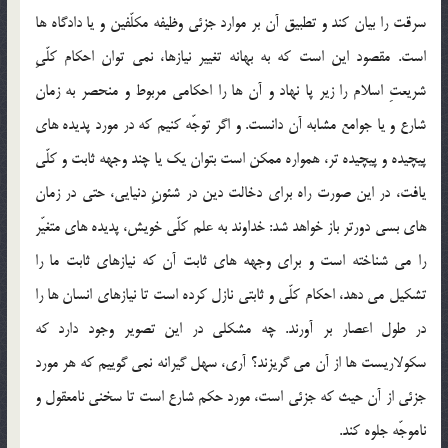
سرقت را بيان كند و تطبيق آن بر موارد جزئي وظيفه مكلّفين و يا دادگاه ها
است. مقصود اين است كه به بهانه تغيير نيازها، نمي توان احكام كلّيِ
شريعتِ اسلام را زير پا نهاد و آن ها را احكامي مربوط و منحصر به زمان
شارع و يا جوامع مشابه آن دانست. و اگر توجّه كنيم كه در مورد پديده هاي
پيچيده و پيچيده تر، همواره ممكن است بتوان يك يا چند وجهه ثابت و كلّي
يافت، در اين صورت راه براي دخالت دين در شئونِ دنيايي، حتي در زمان
هاي بسي دورتر باز خواهد شد: خداوند به علم كلّي خويش، پديده هاي متغيّر
را مي شناخته است و براي وجهه هاي ثابت آن كه نيازهاي ثابت ما را
تشكيل مي دهد، احكام كلّي و ثابتي نازل كرده است تا نيازهاي انسان ها را
در طول اعصار بر آورند. چه مشكلي در اين تصوير وجود دارد كه
سكولاريست ها از آن مي گريزند؟ آري، سهل گيرانه نمي گوييم كه هر مورد
جزئي از آن حيث كه جزئي است، مورد حكم شارع است تا سخني نامعقول و
ناموجّه جلوه كند.