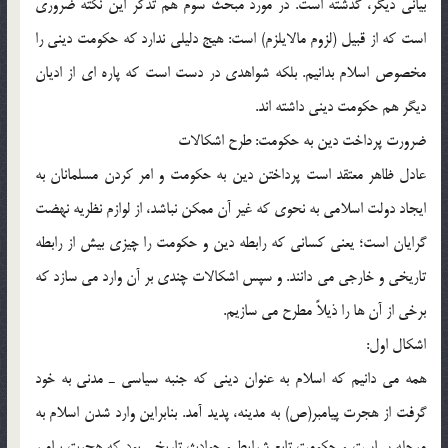
بياني ديگر، گذشته است. در مورد مبحث سوم هم تذكر اين نكته ضروري
است كه از قبيل (لزوم مالايلزم) است: هيج دليلي ندارد كه حكومت ديني را
مخصوص اسلام بدانيم. بلكه شواهدي در دست است كه پاره اي از اديان
ديگر هم حكومت ديني داشته اند.
ضرورت پرداخت دين به حكومت: طرح اشكالات
عادل ظاهر معتقد است پرداختن دين به حكومت و امر كردن مسلمانان به
ايجاد دولت اسلامي به نحوي كه غير آن ممكن نباشد، از لوازم نظريه نهضت
گرايان است؛ يعني كساني كه رابطه دين و حكومت را چيزي بيش از رابطه
تاريخي و خارجي مي دانند. و سپس اشكالات چندي بر آن وارد مي سازد كه
برخي از آن ها را ذيلاً مطرح مي سازيم.
اشكال اول:
همه مي دانيم كه اسلام به عنوان ديني كه جنبه سياسي ـ مدني به خود
گرفت از هجرت پيامبر(ص) به مدينه، پديد آمد. بنابراين وارد شدن اسلام به
مرحله سياست و حكومت تابع شرايط و حوادث تاريخي بود كه هجرت پيامبر