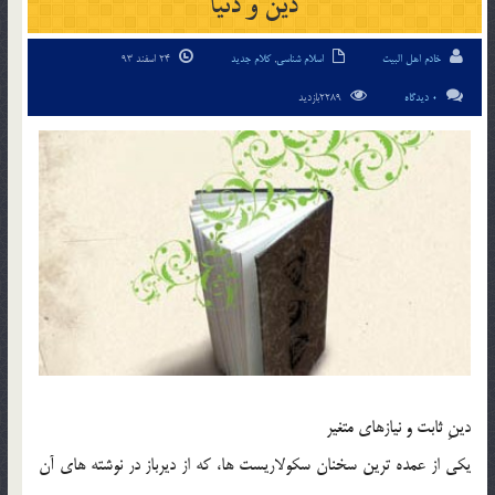
دین و دنیا
خادم اهل البیت
اسلام شناسی
,
کلام جدید
24 اسفند 93
0 دیدگاه
2289بازدید
دينِ ثابت و نيازهاي متغير
يكي از عمده ترين سخنان سكولاريست ها، كه از ديرباز در نوشته هاي آن