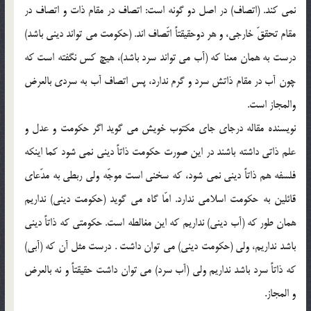
نمي كند. (اتصاف) در اصل دو گونه است: اتصاف در مقام ذات و اتصاف در
مقام تحققّ خارجي، و هر دوحقيقتاً اتّصاف اند. (حكومت مي تواند ديني باشد)
درست به همان معنا كه (آب مي تواند سرد باشد)، هيچ كس نگفته است كه
چون آب در مقام ذاتش سرد و گرم ندارد، پس اتصاف آب به سردي بالعرض
والمجاز است.
نويسنده مقاله درجاي جاي مكتوب خويش مي گويد اگر حكومت و عدل و
علم ذاتي داشته باشند در اين صورت حكومت ذاتاً ديني نمي شود كما اينكه
فلسفه هم ذاتاً ديني نمي شود، كه سخني است موجّه ولي ربطي به مدّعاي
قائلين به حكومت اسلامي ندارد. امّا گاه مي گويد (حكومت ديني) نداريم
همان طور كه (آب ديني) نداريم كه اين مغالطه است. حكومتي كه ذاتاً ديني
باشد نداريم، ولي (حكومت ديني) مي توان داشت . درست مثل آن كه (آبي)
كه ذاتاً سرد باشد نداريم ولي (آب سرد) مي توان داشت حقيقتاً و نه بالعرض
و المجاز.