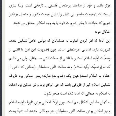
مؤثر باشد و خود از مباحث پرجنجال فلسفي ـ تاريخي است. ولذا نيازي
نيست كه درمبحث حاضر، بي دليل وارد اين مبحث دشوار و جنجال برانگيز
شويم كه حوادث تاريخي ضرورت دارند يا به وجه امكاني محقق مي شوند.
اشكال دوم:
اين ادّعا كه امر كردن خداوند به مسلمانان كه دولتي خاصّ تشكيل دهند،
ضرورت دارد، ادعايي غيرمنطقي است. چون (ضرورت اين امر) يا ناشي از
وضعيّت اوّليه اسلام است و يا ناشي از صفات ذاتي مسلمانان. ولي مي دانيم
كه نه (وضعيّت اوّليه اسلام) و نه صفات ذاتي مسلمانان (صفاتي كه ناشي از
اعتقاد به اسلام است) هيچ يك (ضرورت) ندارند؛ يعني ممكن بود ظروف
تشكيل اسلام غير از ظروفي باشد كه في الواقع بود. و نيز ممكن بود اعتقاد
به اسلام به صفاتي كه ادعا شده است منجر نشود.
به گمان ما، اين اشكال هم است. چون اوّلاً: امكاني بودن ظروف اوليه اسلام
و نيز امكاني بودن صفات ذاتي مسلمانان، هر دو قابل خدشه اند. ثانياً: بحث