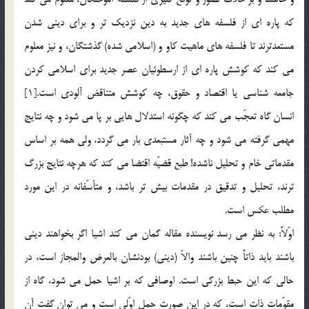
كه پاره اي از فلسفه هاي جديد به دين نزديك تر و براي ديني شدن
مستعدترند تا فلسفه هاي ماهيت كاو و (اسلامي شده) گذشتگان، و نيز معلوم
مي كند كه كوشش پاره اي از ارسطوئيان عصر جديد براي اسلامي كردن
جامعه شناسي يا اقتصاد و حقوق، چه كوشش متناقض آلودي است.[1]
انسان گاه تعجّب مي كند كه چگونه استدلال هايي بر پا مي شود و چه نتايج
مهمي گرفته مي شود و چه آثار مستبعدي بار مي گردد، ولي همه بر اساس
مقدماتي خام و تحليل ناشده! طبع قضيّه اقتضا مي كند كه هرچه نتايج بزرگ
ترند، تحليل و تدقيق در مقدمات بيش تر باشد، و متأسّفانه در اين مورد
مطلب عكس است.
اوّلاً: به نظر مي رسد نويسنده مقاله گمان مي كند اشيا اگر بخواهند ديني
باشند بايد ذاتاً چنين باشند والاّ (ديني) بودنشان بالعرض والمجاز است، در
حالي كه اين حبط بزرگي است. اوصافي كه بر اشيا حمل مي شود، گاه از
مقوّمات ذات است، كه در اين صورت حمل اوّلي است و مي توان گفت آن