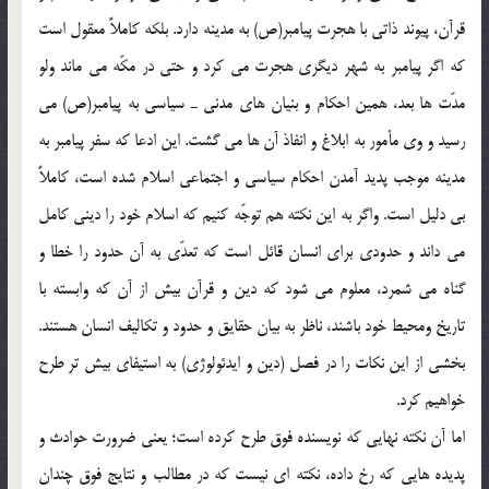
قرآن، پيوند ذاتي با هجرت پيامبر(ص) به مدينه دارد. بلكه كاملاً معقول است
كه اگر پيامبر به شهر ديگري هجرت مي كرد و حتي در مكّه مي ماند ولو
مدّت ها بعد، همين احكام و بنيان هاي مدني ـ سياسي به پيامبر(ص) مي
رسيد و وي مأمور به ابلاغ و انفاذ آن ها مي گشت. اين ادعا كه سفر پيامبر به
مدينه موجب پديد آمدن احكام سياسي و اجتماعي اسلام شده است، كاملاً
بي دليل است. واگر به اين نكته هم توجّه كنيم كه اسلام خود را ديني كامل
مي داند و حدودي براي انسان قائل است كه تعدّي به آن حدود را خطا و
گناه مي شمرد، معلوم مي شود كه دين و قرآن بيش از آن كه وابسته با
تاريخ ومحيط خود باشند، ناظر به بيان حقايق و حدود و تكاليف انسان هستند.
بخشي از اين نكات را در فصل (دين و ايدئولوژي) به استيفاي بيش تر طرح
خواهيم كرد.
اما آن نكته نهايي كه نويسنده فوق طرح كرده است؛ يعني ضرورت حوادث و
پديده هايي كه رخ داده، نكته اي نيست كه در مطالب و نتايج فوق چندان