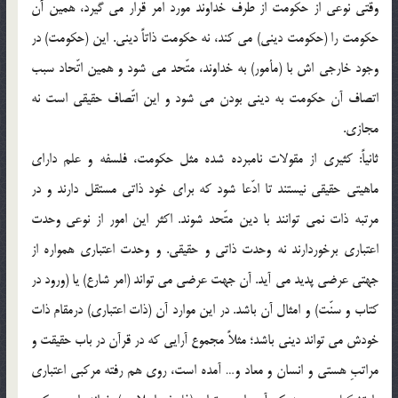
وقتي نوعي از حكومت از طرف خداوند مورد امر قرار مي گيرد، همين آن
حكومت را (حكومت ديني) مي كند، نه حكومت ذاتاً ديني. اين (حكومت) در
وجود خارجي اش با (مأمور) به خداوند، متّحد مي شود و همين اتّحاد سبب
اتصاف آن حكومت به ديني بودن مي شود و اين اتّصاف حقيقي است نه
مجازي.
ثانياً: كثيري از مقولات نامبرده شده مثل حكومت، فلسفه و علم داراي
ماهيتي حقيقي نيستند تا ادّعا شود كه براي خود ذاتي مستقل دارند و در
مرتبه ذات نمي توانند با دين متّحد شوند. اكثر اين امور از نوعي وحدت
اعتباري برخوردارند نه وحدت ذاتي و حقيقي. و وحدت اعتباري همواره از
جهتي عرضي پديد مي آيد. آن جهت عرضي مي تواند (امر شارع) يا (ورود در
كتاب و سنّت) و امثال آن باشد. در اين موارد آن (ذات اعتباري) درمقام ذات
خودش مي تواند ديني باشد؛ مثلاً مجموع آرايي كه در قرآن در باب حقيقت و
مراتبِ هستي و انسان و معاد و… آمده است، روي هم رفته مركبي اعتباري