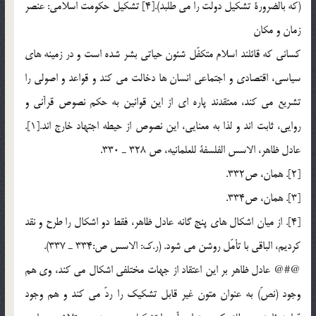
(كه بالضرورة تشكيل دولت را مي طلبد).[4] تشكيل حكومت اسلامي: عنصر
زمان و مكان
كساني كه قائلند اسلام متكفّل شئون حياتي بشر شده است و در زمينه هاي
سياسي، اقتصادي و اجتماعي انسان ها دخالت مي كند و قواعد و اصولي را
تشريع مي كند، معتقدند پاره اي از اين قوانين به حكم نصوص قرآني و
روايي، ثابت اند و لذا به معنايي، اين نصوص از حيطه اجتهاد خارج اند.[1].
عادل ظاهر، الاسس الفلسفة للعلمانيه، ص 328 ـ 330.
[2]. همان، ص332.
[3]. همان، ص334.
[4]. از ميان اشكال هاى پنج گانه عادل ظاهر، فقط دو اشكال را طرح و نقد
كرديم، الباقى با تأمّل روشن مى شود. (ر.ك: الاسس ص:334 ـ 337).
@#@ عادل ظاهر بر اين اعتقاد از جهات مختلفي اشكال مي كند، وي هم
وجود (نصّ) به عنوان متون غير قابل تشكيك را ردّ مي كند و هم وجود