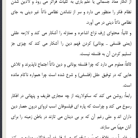
از انكار معاد جسماني يا علم باري به كليّات فراتر مي رود و لادين شدن
نظام فكر را منظور مي دارد و سر از نشاندن نظامي ذاتاً غير ديني به جاي
نظامي ذاتاً ديني در مي آورد.
و ثانياً: محتواي ژرف نزاع اشاعره و معتزله را آشكار مي كند و لازمه عقلي
(يعني فلسفي ـ يوناني) كردن فهم دين را آشكار مي كند كه چيزي جز
تسليم كردن آن به فلسفه نيست.
ثالثاً: معلوم مي دارد كه چرا فلسفه يوناني و دين ذاتاً اجتماع ناپذيرند و تلاش
هايي كه در توفيق عقل (فلسفي) و شرع شده است چرا همواره ناكام مانده
است.
رابعاً: روشن مي كند كه سكولاريته از چه مجاري ظريف و پنهاني در افكار
رسوخ مي كند و چراست كه پاره اي فيلسوفان اسب تروايِ درون حصار دين
داران اند و علي رغم آن كه بر بي دينان مي تازند در باطن زمينه را براي
آنان مهيّا مي سازند.
و خامساً و بر خلاف تصوّر و توقع كثيري از فلسفه آموختگان، معلوم مي كند