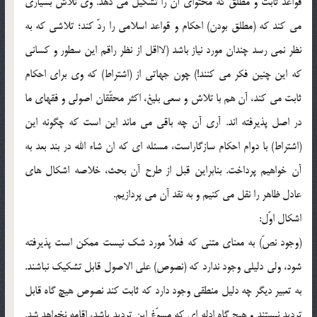
قواعد ثابت و مطلق كه محتواي آن را تشكيل مي دهد. وي تلاش بسياري
مي كند كه (مطلق بودن) احكام و قواعد اسلامي را ردّ كند؛ تلاشي كه به
نظر نمي رسد چندان مورد نياز باشد (لااقل از نظر راقم اين سطور و كساني
كه اين چنين فكر مي كنند!) چون جهاتي از (اشتراط) كه وي براي احكام
ثابت مي كند، آن هم با تلاش و سعي بليغ، اكثر محقّقان اصولي و فقهاي ما
در اصل پذيرفته اند. آري آن چه باقي مي ماند اين است كه چگونه اين
(اشتراط) با دوام احكام سازگاراست، مسئله اي كه ان شاء الله در بند بعد به
آن خواهيم پرداخت. بنابراين قبل از طرح آن بحث، خلاصه اشكال هاي
عادل ظاهر را نقل مي كنيم و به نقد آن مي پردازيم.
اشكال اوّل:
(وجود نصّ) به معناي متني كه فعلاً مورد شك نيست ممكن است پذيرفته
شود، ولي دليلي وجود ندارد كه (نصوص) علي الاصول قابل تشكيك نباشند.
به تعبير ديگر چه دليل منطقي وجود دارد كه ثابت كند نصوص هيچ گاه قابل
ترديد نيستند و هيچ گاه ادله اي كه مسوّغ اين ترديد باشد، اقامه نخواهد شد.