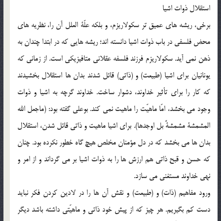
استقلال ذوات اشيا
برخي، ريشه هاي عميق تر سكولاريزم، و بلكه علّة العلل آن را، نظريه هاي
محض فلسفي در باب ذوات اشيا دانسته اند؛ ريشه هايي كه در ابتدا چندان به
ذهن نمي آيد. سكولاريزم فرزند فلسفه عقلاني متافيزيكي است. از زماني كه
يونانيان براي اشيا (طبيعت) و (ذاتي) قائل شدند بدان ها استقلال بخشيدند
كه كار را براي تأثير خداوند، دشوار ساخت. خداوند گرچه به اشيا و ذوات
وجود مي بخشد، امّا ماهيّت را ماهيت نمي كند. بوعلي گفته بود: (ماجعل الله
المشمشة مشمشةً بل اوجدها). براي اشيا ماهيت و ذاتي قائل شدن، استقلال
بدان ها مي بخشد كه در دل مؤمنان مخلص هيچ گاه خطور نكرده بود. چنان
كه حسن و قبح ذاتي هم ارزش ها را به ذوات اشيا بر مي گرداند و از امر و
نهي خداوند مستغني مي سازد.
ورود مفاهيم (ذات) و (طبيعت) و نقش آن ها را در لادين كردن فكر نبايد
دست كم بگيريم. هر چيز كه از پيش خود ذاتي و ماهيّتي داشته باشد ديگر