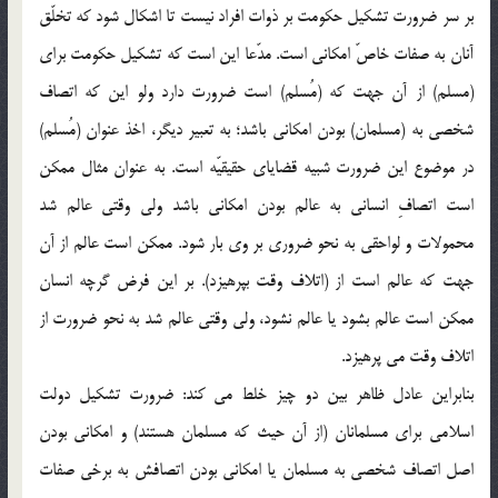
بر سر ضرورت تشكيل حكومت بر ذوات افراد نيست تا اشكال شود كه تخلّق
آنان به صفات خاصّ امكاني است. مدّعا اين است كه تشكيل حكومت براي
(مسلم) از آن جهت كه (مُسلم) است ضرورت دارد ولو اين كه اتصاف
شخصي به (مسلمان) بودن امكاني باشد؛ به تعبير ديگر، اخذ عنوان (مُسلم)
در موضوع اين ضرورت شبيه قضاياي حقيقيّه است. به عنوان مثال ممكن
است اتصافِ انساني به عالم بودن امكاني باشد ولي وقتي عالم شد
محمولات و لواحقي به نحو ضروري بر وي بار شود. ممكن است عالم از آن
جهت كه عالم است از (اتلاف وقت بپرهيزد). بر اين فرض گرچه انسان
ممكن است عالم بشود يا عالم نشود، ولي وقتي عالم شد به نحو ضرورت از
اتلاف وقت مي پرهيزد.
بنابراين عادل ظاهر بين دو چيز خلط مي كند: ضرورت تشكيل دولت
اسلامي براي مسلمانان (از آن حيث كه مسلمان هستند) و امكاني بودن
اصل اتصاف شخصي به مسلمان يا امكاني بودن اتصافش به برخي صفات