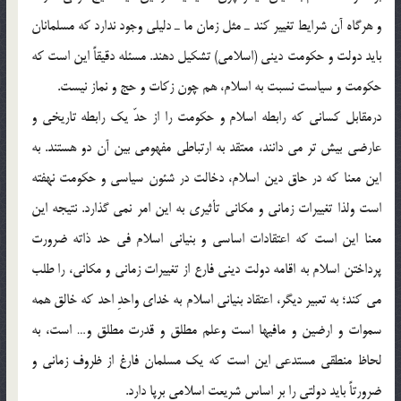
و هرگاه آن شرايط تغيير كند ـ مثل زمان ما ـ دليلي وجود ندارد كه مسلمانان
بايد دولت و حكومت ديني (اسلامي) تشكيل دهند. مسئله دقيقاً اين است كه
حكومت و سياست نسبت به اسلام، هم چون زكات و حج و نماز نيست.
درمقابل كساني كه رابطه اسلام و حكومت را از حدّ يك رابطه تاريخي و
عارضي بيش تر مي دانند، معتقد به ارتباطي مفهومي بين آن دو هستند. به
اين معنا كه در حاق دين اسلام، دخالت در شئون سياسي و حكومت نهفته
است ولذا تغييرات زماني و مكاني تأثيري به اين امر نمي گذارد. نتيجه اين
معنا اين است كه اعتقادات اساسي و بنياني اسلام في حد ذاته ضرورت
پرداختن اسلام به اقامه دولت ديني فارع از تغييرات زماني و مكاني، را طلب
مي كند؛ به تعبير ديگر، اعتقاد بنياني اسلام به خداي واحدِ احد كه خالق همه
سموات و ارضين و مافيها است وعلم مطلق و قدرت مطلق و… است، به
لحاظ منطقي مستدعي اين است كه يك مسلمان فارغ از ظروف زماني و
ضرورتاً بايد دولتي را بر اساس شريعت اسلامي برپا دارد.