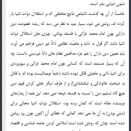
شئونِ دنيايي بشر است.
خامساً: از آن چه گذشت ناتمامي نتايج مختلفي كه بر استقلال ذوات اشيا بار
كرده اند، روشن مي شود. بسيار بعيد به نظر مي رسد كه ريشه خصومت دين
داراني چون امام محمد غزّالي با فلسفه يوناني، چيزي مثلِ استقلال ذوات
اشيا باشد. اگر قول به ذات و ماهيّت نظامي ذاتاً غير ديني فراهم مي آورد،
بايد همين دين داران را هم جزء مدافعين نظام هاي ذاتاً غيرديني دانست، چه
آن كه بسيار مستبعد است كه كساني چون امام محمد غزالي و سهروردي
براي اشيا ذاتي و ماهيتي قائل نبوده باشند (حتماً نوميناليست بوده اند يا قائل
به شباهت خانوادگي و تيكنشتاين!) و از طرف ديگر عقلي كردن فهم دين
هيچ گاه تسليم دين را نسبت به فلسفه نتيجه نمي دهد، اين همه از پندارهاي
نويسنده مقاله است كه گمان برده بود، استقلال ذوات اشيا مجالي براي
(ديني بودن) به آن ها نمي دهد. گماني كه خطاي آن اكنون چون روز روشن
شده است. چنان كه روشن شده است اسلامي كردن جامعه شناسي و اقتصاد