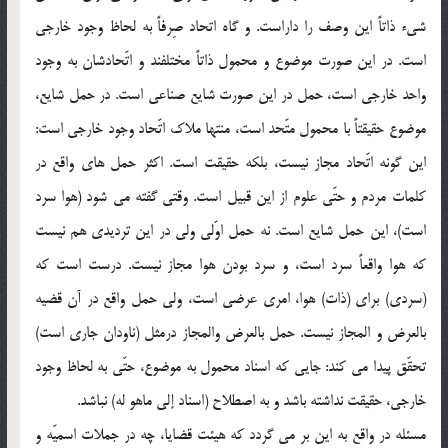
شيء ذاتاً اين وصف را داراست. و گاه اتحاد صِرفاً به لحاظ وجود خارجي
است. در اين صورت موضوع و محمول ذاتاً مختلفند و اتّحادشان به وجود
واحد خارجي است، حمل در اين صورت شايع صناعي است. در حمل شايع،
موضوع حقيقتاً با محمول متّحد است، منتها ملاك اتّحاد وجود خارجي است:
اين گونه اتّحاد مجاز نيست، بلكه حقيقت است. اكثر حمل هاي واقع در
كلمات مردم و حتّي علوم از اين قبيل است. وقتي گفته مي شود (هوا سرد
است)، اين حمل شايع است. نه حمل اوّلي ولي در اين ترديدي هم نيست
كه هوا واقعاً سرد است، و سرد بودن هوا مجاز نيست. درست است كه
(سردي) براي (ذات) هوا، امري عرضي است، ولي حمل واقع در آن قضيه
بالعرض و المجاز نيست. حمل بالعرض والمجاز درمثل (ناودان جاري است)
تحقّق پيدا مي كند: جايي كه اسناد محمول به موضوع، حتّي به لحاظ وجود
خارجي، حقيقت نداشته باشد و به اصطلاح (اسناد إلي ماهو له) نباشد.
مسئله در واقع به اين بر مي گردد كه هيئت قضايا، چه در جملات اسميّه و