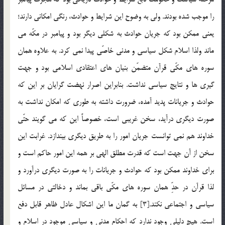
را موجب شده بودند. ولي به وضوح اين شرايط و حوادث، رنگي امكاني دارند؛
يعني ممكن بود كه جريان حوادث به شكلي ديگر بود و پيامبر در مكّه مي
ماند ولذا اسلام شكل سياسي و مدني خاصّي پيدا نمي كرد. به علاوه همان
سوره هاي مكّي قرآن متضمّن بنيان هاي اعتقادي اسلامي بود و جهت
گيري ها و نتايج سياسي نداشت. بنابراين اصرار نهضت گرايان بر اين كه
حوادث و جريانات پديد آمده، ضرورت داشته به طوري كه امكان نداشت به
صورت ديگري درآيد، سخن غريبي است، خصوصاً اين كه مي گويند حتّي
خداوند هم نمي توانست جريان امور را به طريق ديگري بيندازد. غرابت اين
سخن از آن جهت است كه قدرت مطلق الهي بر همه اين امور حاكم است و
براي خداوند ممكن بود كه حوادث و جريانات را به صورت ديگري درآورد و
لذا قرآن در حدِّ همان سوره هاي مكّي باقي بماند و دخالتي در مسائل
سياسي و اجتماعي نكند.[3] به گمان ما اين اشكال عادل ظاهر قابل دفع
است. هيچ دليلي وجود ندارد كه احكام مدني و سياسي موجود در اسلام و