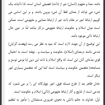
باشد، معنا و مفهوم (انسان) غير از (ذات) تفصيلي انسان است. لذا ذاتيات يك
شيء مي توانند از معناي لفظ آن شيء بيرون باشند. و بر اين اساس مي
گوييم ارتباط امور در مقام ذات غير از ارتباط معنايي و مفهومي است. ممكن
است ميان اسلام و حكومت ارتباط مفهومي دركار نباشد امّا در عين حال
ارتباط ذاتي موجود باشد.
اين توضيح از آن جهت لازم است كه بعيد به نظر مي رسد (نهضت گرايان)
مدعي باشند درمعناي (اسلام)، حكومت و سياست و… نهفته است. به احتمال
قوي مدّعاي آنان اين است كه واقع اسلام يا ذات اين دين (با نوعي توسع و
مسامحه) متضمن حكومت و سياست است كما اين كه متضمن بسياري امور
ديگر است.
عادل ظاهر بعد از طرح مسئله فوق، امور چهارگانه اي را بر مي شمرد كه
مدعي است از نتايج و آثار ارتباط مفهومي (ذاتي) اسلام و حكومت است.
اوّل: خداوند به حكم ذاتش به نحوي ضروري مسلمانان را مأمور به تنظيم