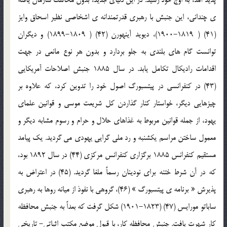
ي چنداني، اين جنبش با رهبري قدرتمندانه ي اشخاصي نظير اسحاق وايز
(41) ( 1819-1900)، ديويد آينهورن (42) ( 1809-1899) و ديگران
توانست گام هاي بلندي به جلو بردارد و بدون هر نوع مانعي در جهت
اقدامات راديكال تكامل يابد. در سال 1885 جنبش اصلاحات آمريكايي
(43) در كنفرانسي در پيتسبورگ اصول خود را تدوين كرد، كه علاوه بر
چيزهايي ديگر، خواستار كنار گذاردن كل شريعت موسي و قوانين علماي
يهود، از جمله قوانين مربوط به غذاهاي حلال و حرام و رسوم مشابه ديگر و
معمول ساختن مراسم يكشنبه و رد ملي گرايي يهودي مي گرديد. يك پيامد
مستقيم كنفرانس 1885 برگزاري كنفرانس مركزي (44) در سال 1892 بود،
كه در آن شرط ختنه براي نودينان رسماً ملغا گرديد. ‌(45) در اعتراض به
پذيرش « برنامه ي پيتسبورگ » (46)، گروهي با نفوذ از ميانه روها به رهبري
ساباتو مورايس (47) (1823-1901) شكل گرفت كه بعداً به جنبش محافظه
كار شهرت يافت. جنبش محافظه كار، با قبول موضع مكتب اثباتي- تاريخي