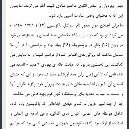
ديني يهوديان بر اساس الگوي مراسم عبادي كليسا آغاز مي گردد، اما بدون
اين كه به محتواي واقعي عبادات آسيبي وارد شود.
ماجراي اصلاح حول محور نام اسرائيل ياكوبسون (24) ( 1768-1828 )
مي گردد. او بود كه در سال 1810 نخستين معبد اصلاح را به هزينه ي خود
در زيزن (25) واقع در برونسويك (26) بنياد نهاد و مراسمي را در آن جا
معمول ساخت كه ويژگي هاي اقتباس شده از مراسم كليسا را به نمايش مي
گذاشت. اين نخستين بار بود كه عبادت خانه ي يهودي « معبد » ناميده مي
شد، نامي كه تا اين زمان براي معبد اورشليم حفظ شده بود، و اين كه جنبش
اصلاح آن را براي اشاره به مكان هاي عبادت پيروان خود برگزيد نگرش آنها
را نسبت به اميد به تجديد بناي پرستشگاه كهن قوم يهود فاش مي ساخت.
جدا از چند تغيير جزيي در شعاير عبادي، ابداعاتي كه ياكوبسون وارد كرد،
شامل موعظه هاي آلماني، كورال هاي آلماني، برخي ادعيه ي آلماني و
استفاده از ارگ بود. (27) ياكوبسون همچنين نخستين كسي بود كه مراسم