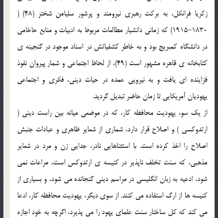
زكريا فرانكل، به بركت رهبري نيرومند و پرشور سليامن شختر (48) (
1830-1915) كه زماني دانشيار مطالعات مربوط به ادبيات و منابع حاخامي
در دانشگاه كمبريج بود و به خاطر كشفياتش در اسناد موجود در گنجينه ي
كتابخانه ي قاهره مشهور است (49)، از لحاظ اجتماعي و شمار پيروان نفوذ
فزاينده اي يافت و به نيرويي عمده در حيات ديني، فكري و اجتماعي
يهوديان آمريكايي تا زمان حاضر تبديل گرديد.
از يك سو، يهوديت محافظه كار، كه در موضعي ميانه بين راست ديني (
ارتدوكسي ) و اصلاح قرار دارد، شماري از شعاير ظاهري و عبادات جنبش
اصلاح را اخذ كرده است. با استثناهايي نادر، جدايي زن و مرد در شعاير
مذهبي، كه سنت تخلف ناپذير در كنيسه ي ارتدوكس است، مراعات نمي
شود، ادعيه به زبان انگليسي در مراسم ديني گنجانده مي شود، و بسياري از
كنيسه ها از ارگ استفاده مي كنند. از سوي ديگر، يهوديت محافظه كار، ادعا
مي كند كه كل ساختار سنت علماي يهود را مي پذيرد، اگرچه به خود اجازه