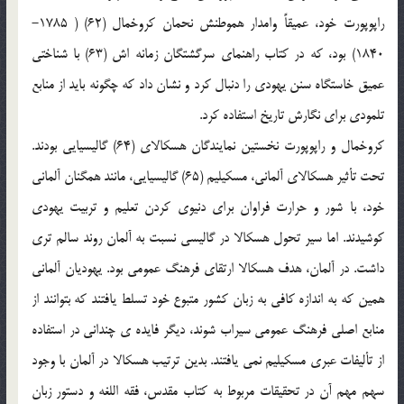
راپوپورت خود، عميقاً وامدار هموطنش نحمان كروخمال (62) ( 1785-
1840) بود، كه در كتاب راهنماي سرگشتگان زمانه اش (63) با شناختي
عميق خاستگاه سنن يهودي را دنبال كرد و نشان داد كه چگونه بايد از منابع
تلمودي براي نگارش تاريخ استفاده كرد.
كروخمال و راپوپورت نخستين نمايندگان هسكالاي (64) گاليسيايي بودند.
تحت تأثير هسكالاي آلماني، مسكيليم (65) گاليسيايي، مانند همگنان آلماني
خود، با شور و حرارت فراوان براي دنيوي كردن تعليم و تربيت يهودي
كوشيدند. اما سير تحول هسكالا در گاليسي نسبت به آلمان روند سالم تري
داشت. در آلمان، هدف هسكالا ارتقاي فرهنگ عمومي بود. يهوديان آلماني
همين كه به اندازه كافي به زبان كشور متبوع خود تسلط يافتند كه بتوانند از
منابع اصلي فرهنگ عمومي سيراب شوند، ديگر فايده ي چنداني در استفاده
از تأليفات عبري مسكيليم نمي يافتند. بدين ترتيب هسكالا در آلمان با وجود
سهم مهم آن در تحقيقات مربوط به كتاب مقدس، فقه اللغه و دستور زبان