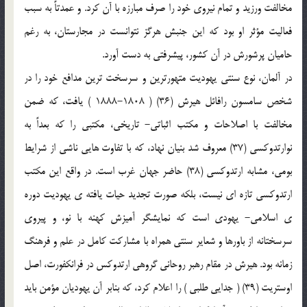
مخالفت ورزيد و تمام نيروي خود را صرف مبارزه با آن كرد. و عمدتاً به سبب
فعاليت مؤثر او بود كه اين جنبش هرگز نتوانست در مجارستان، به رغم
حاميان پرشورش در آن كشور، پيشرفتي به دست آورد.
در آلمان، نوع سنتي يهوديت متهورترين و سرسخت ترين مدافع خود را در
شخص سامسون رافائل هيرش (36) ( 1808-1888 ) يافت، كه ضمن
مخالفت با اصلاحات و مكتب اثباتي- تاريخي، مكتبي را كه بعداً به
نوارتدوكسي (37) معروف شد بنيان نهاد، كه با تفاوت هايي ناشي از شرايط
بومي، مشابه ارتدوكسي (38) حاضر جهان غرب است. در واقع اين مكتب
ارتدوكسي تازه اي نيست، بلكه صورت تجديد حيات يافته ي يهوديت دوره
ي اسلامي- يهودي است كه نمايشگر آميزش كهنه با نو، و پيروي
سرسختانه از باورها و شعاير سنتي همراه با مشاركت كامل در علم و فرهنگ
زمانه بود. هيرش در مقام رهبر روحاني گروهي ارتدوكس در فرانكفورت، اصل
اوستريت (39) ( جدايي طلبي ) را اعلام كرد، كه بنابر آن يهوديان مؤمن بايد