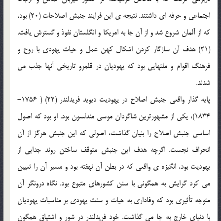
اجتماعي و حرفه اي داشتند. نتيجه ي اين فرايند جنبش اصلاحات (20) بود،
كه از آلمان شروع شد و از آن جا به امريكا و انگلستان نفوذ و گسترش يافت.
(21) هدف آن سازگار كردن اشكال كهن عمل و حيات يهودي با روح و
فرهنگ اقوام و ملتهايي بود كه يهوديان در قلمرو تاريخي آنها جذب مي
شدند.
پايه گذار واقعي جنبش اصلاح در يهوديت ديويد فريدلندر (22) ( 1756-
1834)، يكي از مشهورترين شاگردان موسي مندلسون بود. او بود كه اصول
اساسي جنبش اصلاح را بنيان گذاشت، اصولي كه اين جنبش هرگز از آن
انحراف نجست. اگرچه هدف اين جنبش متوقف ساختن روند جدايي از
يهوديت بود، انگيزه ي واقعي كه در بطن آن نهفته بود و مسير آن را تعيين
مي كرد گرايش به همگوني با سنن كشورهاي متبوع بود. نگاه درونگر آن
متوجه تأثيري بود كه وفاداري به حيات و سنت يهودي بر مناسبات يهوديان
با دنياي خارج به جا مي گذاشت. خود فريدلندر در شور و اشتياق همگون