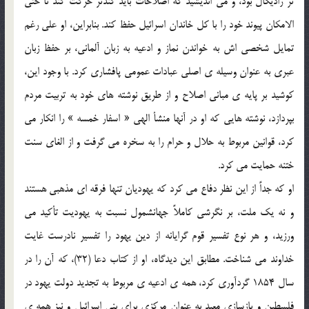
تر راديكال بود، و مي انديشيد كه اصلاحات بايد كندتر حركت كند تا حتي
الامكان پيوند خود را با كل خاندان اسرائيل حفظ كند. بنابراين، او علي رغم
تمايل شخصي اش به خواندن نماز و ادعيه به زبان آلماني، بر حفظ زبان
عبري به عنوان وسيله ي اصلي عبادات عمومي پافشاري كرد. با وجود اين،
كوشيد بر پايه ي مباني اصلاح و از طريق نوشته هاي خود به تربيت مردم
بپردازد، نوشته هايي كه او در آنها منشأ الهي « اسفار خمسه » را انكار مي
كرد، قوانين مربوط به حلال و حرام را به سخره مي گرفت و از الغاي سنت
ختنه حمايت مي كرد.
او كه جداً از اين نظر دفاع مي كرد كه يهوديان تنها فرقه اي مذهبي هستند
و نه يك ملت، بر نگرشي كاملاً جهانشمول نسبت به يهوديت تأكيد مي
ورزيد، و هر نوع تفسير قوم گرايانه از دين يهود را تفسير نادرست غايت
خداوند مي شناخت. مطابق اين ديدگاه، او از كتاب دعا (32)، كه آن را در
سال 1854 گردآوري كرد، همه ي ادعيه ي مربوط به تجديد دولت يهود در
فلسطين و بازسازي معبد به عنوان مركزي براي بني اسرائيل و نيز همه ي