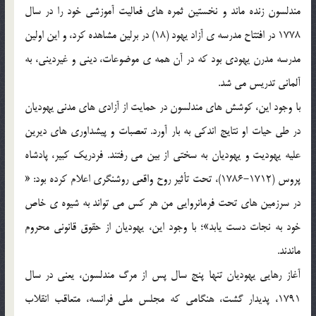
مندلسون زنده ماند و نخستين ثمره هاي فعاليت آموزشي خود را در سال
1778 در افتتاح مدرسه ي آزاد يهود (18) در برلين مشاهده كرد، و اين اولين
مدرسه مدرن يهودي بود كه در آن همه ي موضوعات، ديني و غيرديني، به
آلماني تدريس مي شد.
با وجود اين، كوشش هاي مندلسون در حمايت از آزادي هاي مدني يهوديان
در طي حيات او نتايج اندكي به بار آورد. تعصبات و پيشداوري هاي ديرين
عليه يهوديت و يهوديان به سختي از بين مي رفتند. فردريك كبير، پادشاه
پروس (1712-1786)، تحت تأثير روح واقعي روشنگري اعلام كرده بود: «
در سرزمين هاي تحت فرمانروايي من هر كس مي تواند به شيوه ي خاص
خود به نجات دست يابد»؛ با وجود اين، يهوديان از حقوق قانوني محروم
ماندند.
آغاز رهايي يهوديان تنها پنج سال پس از مرگ مندلسون، يعني در سال
1791، پديدار گشت، هنگامي كه مجلس ملي فرانسه، متعاقب انقلاب