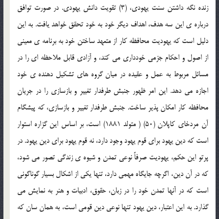
زنده نگه داشتن سنت يهودي، (3) تقويت دانش يهودي. در صورت توافق
درباره ي اين سه هدف، اهداف ديگر خود به خود تحقق خواهد يافت. به اين
دليل است كه يهوديت محافظه كار از متعهد ساختن خود به برنامه ي معيني
از اصول و احكام جزمي خودداري مي كند، و آزادي قابل ملاحظه اي را در
مسائل مربوط به عمل و عقيده در ميان گروه هاي تشكيل دهنده ي خود
اجازه مي دهد. اين امر ظهور جنبش طرفدار تغيير و بازسازي را در جريان
محافظه كار امكان پذير ساخت. جنبش طرفدار تغيير و بازسازي، كه پيشگام
آن مردخاي كاپلان (50) ( متولد 1881) است، بر اساس اين گزاره استوار
است كه دين يهود براي قوم يهود وجود دارد، نه قوم يهود براي دين يهود. در
پرتو اين حكم، يهوديت صرفاً نوعي تمدن و شيوه ي زندگي تصور مي شود،
كه در آن دين، اگرچه جايگاه مهمي دارد، تنها يكي از اشكال بسيار گوناگوني
است كه در آنها تمدن خود را در زبان، حقوق، ادبيات و هنر به نمايش مي
گذارد. به اين اعتبار، دين يهود تنها نوعي دين قومي است، به همان سان كه