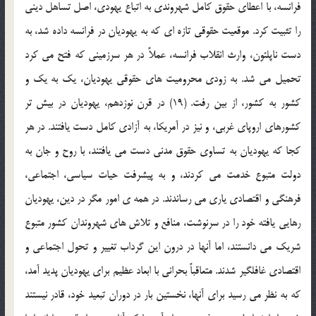
فرانسه، با اعطاي حقوق كامل شهروندي به اتباع يهودي، اصل تساهل ديني
را تثبيت كرد. موقعيت حقوقي تازه اي كه به يهوديان در فرانسه داده شد، به
دست ناپلئون، وارث انقلاب فرانسه، عملاً در هر سرزميني كه فتح مي كرد
تحميل مي شد. به زودي محروميت هاي حقوقي يهوديان، يك به يك و
كشور به كشور، از بين رفت. (19) در قرن نوزدهم، يهوديان در بيش تر
كشورهاي اروپاي غربي، و نيز در آمريكا، به آزادي كامل دست يافتند. در هر
كجا كه يهوديان به تساوي حقوق مدني دست مي يافتند، با روح و جان به
دولت متبوع خدمت مي كردند، و به پيشرفت حيات سياسي، اجتماعي،
فرهنگي و اقتصادي ياري مي رساندند. در همه ي امور مگر در دين، يهوديان
رهايي يافته خود را در سرنوشت، منافع و تلاش هاي شهروندان كشور متبوع
شريك مي دانستند، اما آنها در درون اين گرداب تغيير و تحول اجتماعي و
اقتصادي غافلگير شدند. متعاقباً بحراني با ابعاد عظيم براي يهوديان پديد آمد،
كه به نظر مي رسيد براي آنها، نخستين بار در دوران تبعيد خود، قادر نيستند