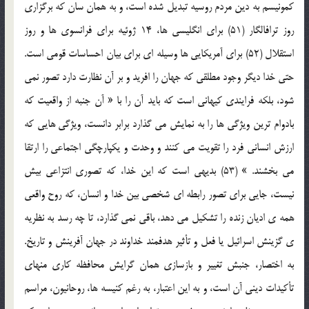
كمونيسم به دين مردم روسيه تبديل شده است، و به همان سان كه برگزاري
روز ترافالگار (51) براي انگليسي ها، 14 ژوئيه براي فرانسوي ها و روز
استقلال (52) براي آمريكايي ها وسيله اي براي بيان احساسات قومي است.
حتي خدا ديگر وجود مطلقي كه جهان را افريد و بر آن نظارت دارد تصور نمي
شود، بلكه فرايندي كيهاني است كه بايد آن را با « آن جنبه از واقعيت كه
بادوام ترين ويژگي ها را به نمايش مي گذارد برابر دانست، ويژگي هايي كه
ارزش انساني فرد را تقويت مي كنند و وحدت و يكپارچگي اجتماعي را ارتقا
مي بخشند. » (53) بديهي است كه اين خدا، كه تصوري انتزاعي بيش
نيست، جايي براي تصور رابطه اي شخصي بين خدا و انسان، كه روح واقعي
همه ي اديان زنده را تشكيل مي دهد، باقي نمي گذارد، تا چه رسد به نظريه
ي گزينش اسرائيل يا فعل و تأثير هدفمند خداوند در جهان آفرينش و تاريخ.
به اختصار، جنبش تغيير و بازسازي همان گرايش محافظه كاري منهاي
تأكيدات ديني آن است، و به اين اعتبار، به رغم كنيسه ها، روحانيون، مراسم