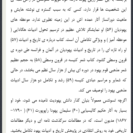
اين شخصيت ها قرار دارد، كسي كه به سبب گستره ي نوشته هايش و
ماهيت دورانساز آثار عمده اش در اين زمينه نظيري ندارد. موعظه هاي
يهوديان (56) او نمايشگر تلاش عظيم در ترسيم تحول ادبيات هگادايي (
موعظه آميز ) و ويژگي تكاملي آن است. كتاب درباره ي تاريخ و ادبيات (57)
او راه تازه اي را در تاريخ و ادبيات يهوديان در آلمان و فرانسه طي دوره ي
قرون وسطي گشود. كتاب شعر كنيسه در قرون وسطي (58) به حجم عظيم
شعر مذهبي قوم يهود در دوره اي بيش از هزار سال نظم مي بخشد، در حالي
كه شعاير و مراسم عبادي كنيسه (59) رشد و تكامل دو هزار سال ادبيات
مذهبي يهود را توصيف مي كند.
اگرچه تسونتس معمولاً بنيان گذار دانش يهوديت ناميده مي شود، خود او
بسيار به آثار حكيم گاليسيايي (60) سليمان يهودا راپوپورت (61) ( 1790-
1867) مديون است، كه در مطالعات سرگذشت نامه اي و ديگر مطالعات
تاريخي خود به روش انتقادي در پژوهش تاريخ و ادبيات يهود تكامل بخشيد.