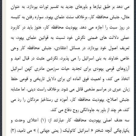
مي دهد بر طبق نيازها و باورهاي جديد به تفسير تورات بپردازد. به عنوان
مثال، جنبش محافظه كار، برخلاف سنت علماي يهود، سواره رفتن به كنيسه
در روز سبت را اجازه مي دهد. يهوديت محافظه كار، هنوز بايد در كاربرد
عملي دلالت هاي ضمني نگرش خود نسبت به قوانين علماي يهود، به
تعريف اصول خود بپردازد. در مسائل اعتقادي، جنبش محافظه كار وحي
خاص خداوند به بني اسرائيل را مي پذيرد، نگرشي مثبت در قبال اميد و
آرزوهاي قومي يهودي براي تجديد حيات سرزمين مادري كهن اسرائيل
اتخاذ مي كند، و اهميت فوق العاده اي براي دلايل تاريخي و قومي حفظ
زبان عبري در مراسم مذهبي قائل مي شود. برخلاف راست ديني، اما مشابه
جنبش اصلاح، يهوديت محافظه كار، آموزه ي رستاخيز مردگان را رد مي
كند، هر چند از باور به جاودانگي روح دفاع مي كند.
سه هدف اصلي يهوديت محافظه كار عبارتند از: (1) اعتلاي وحدت و
يكپارچگي آنچه شختر « اسرائيل كاتوليك ( ‌يعني جهاني ) » مي ناميد، (2)