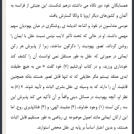
همسايگان خود دور نگاه مي داشتند درهم شكست. اين جنبش از فرانسه به
آلمان و كشورهاي ديگر اروپا تا ولگا گسترش يافت.
موسي مندلسون در نفوذ و اشاعه انديشه ي روشنگري در ميان يهوديان سهم
مهمي داشت. او در حالي كه تحت تأثير لايب نيتس نسبت عقل با ايمان را
روشن گرداند، تصور يهوديت را دگرگون ساخت، زيرا از پذيرش هر ركن
ايماني در صورتي كه عقل به طور مستقل نمي توانست آن را كشف كند
خودداري ورزيد، و در كتاب اورشليم (7) خود گفت « من به هيچ حقيقت
ابدي معتقد نيستم مگر حقايقي كه نه تنها قابل تصور هستند بلكه همچنين
قابليت آن را دارند كه به وسيله ي عقل بشري اثبات و تأييد شوند. » (8) به
نظر او، آنچه يهوديت در مسائل ديني واقعاً‌ بر آن تأكيد مي كند پذيرش اين
سه ركن است: (1) وجود خداوند، (2) مشيت الهي، و (3) فناناپذيري روح. اما
اين اركان ايماني مانند اصول موضوعه ي رياضي به طور مستقيم قابل اثبات
هستند، و بدين اعتبار اساساً بر پايه ي عقل محض استوارند.