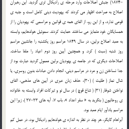
-1874) جنبش اصلاحات وارد مرحله ي راديكال تري گرديد. اين رهبران
اصلاح به صراحت اظهار مي كردند كه يهوديت ديني كامل است و جنبه ي
قومي ندارد، و از اين رو، از الغاي همه ي قوانين و مراسمي كه يهوديان را از
همسايگان خود متمايز مي ساختند حمايت كردند. سموئيل هولدهايم، وابسته
به معبد اصلاح برلين، در سال 1849 مراسم روز يكشنبه را جانشين مراسم
روز شنبه (سبت ) كرد. و همچنين آيين روز دوم اعياد را ملغا ساخت.
اصلاحات ديگري كه در جامعه ي يهوديان برلين معمول گرديد عبارت بود از
جدا نساختن زن و مرد در مراسم ديني، انجام دادن عبادات بدون روسري، يا
شال نماز ( طليت ) (30)، حذف زبان عبري در آيين هاي مذهبي، الغاي
نواختن شوفار (31) ( شاخ قوچ ) در سال نو و تبركات افراد وابسته به خانواده
ي روحانيون ( بنگريد به « سفر اعداد »، باب 7، آيه هاي 23-27 )، زيرا اين
مراسم يادآور ايام معبد بود.
آبراهام گايگر، هر چند در نظر به اندازه ي هولدهايم راديكال بود، در عمل كم