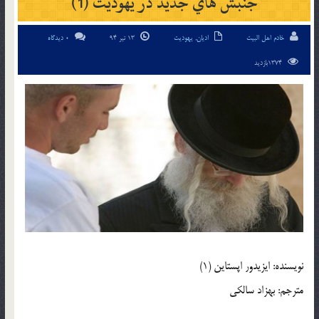
جنبش هاي جديد در يهوديت (1)
خادم اهل البیت
ادیان
,
یهودیت
13 تیر 94
0 دیدگاه
1374بازدید
نويسنده: ايزيدور اپستاين (1)
مترجم: بهزاد سالكي