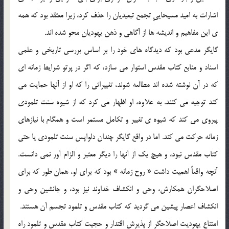
اشارات به اميد مسيحاييِ تجمع تبعيديان را حذف كرد، زيرا معتقد بود كه همه
ي اين مفاهيم و انديشه ها از آگاهي و ذهن يهوديان محو شده اند.
گايگر مدعي بود كه ديدگاه هاي خود را بر اساس بررسي تاريخي و علمي
اسناد و منابع كتاب مقدس استوار مي سازد، كه اگر در پرتو شرايط زمانه اي
كه در آن نوشته شده اند مطالعه شوند، تغييراتي را كه او از آنها حمايت مي
كند توجيه مي كنند. به علاوه، او اظهار مي كرد كه از شيوه سنت تلمودي
پيروي مي كند كه شيوه ي تغيير و تكامل مستمر است و همگام با نيازهاي
زمانه حركت مي كند. اما در واقع گايگر چندان دلواپس سنت تلمودي يا حتي
كتاب مقدس نبود، و هيچ يك از آنها را ديگر معتبر و الزام آور نمي دانست.
آنچه واقعاً اهميت داشت « روح زمانه » بود كه براي او، همان طور كه براي
اصلاحگران همكارش، وحي و انكشاف خداوند نيز بود، و جانشين وحي و
انكشاف اعصار پيشين مي گرديد كه كتاب مقدس و تلمود تجسم آن هستند.
امتناع يهوديت اصلاحگر از پذيرش اقتدار و حجيت كتاب مقدس و تلمود راه