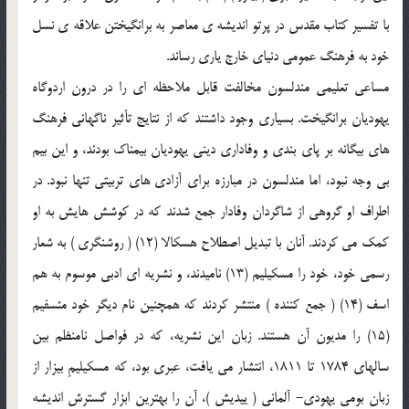
با تفسير كتاب مقدس در پرتو انديشه ي معاصر به برانگيختن علاقه ي نسل
خود به فرهنگ عمومي دنياي خارج ياري رساند.
مساعي تعليمي مندلسون مخالفت قابل ملاحظه اي را در درون اردوگاه
يهوديان برانگيخت. بسياري وجود داشتند كه از نتايج تأثير ناگهاني فرهنگ
هاي بيگانه بر پاي بندي و وفاداري ديني يهوديان بيمناك بودند، و اين بيم
بي وجه نبود، اما مندلسون در مبارزه براي آزادي هاي تربيتي تنها نبود. در
اطراف او گروهي از شاگردان وفادار جمع شدند كه در كوشش هايش به او
كمك مي كردند. آنان با تبديل اصطلاح هسكالا (12) ( روشنگري ) به شعار
رسمي خود، خود را مسكيليم (13) ناميدند، و نشريه اي ادبي موسوم به هم
اسف (14) ( جمع كننده ) منتشر كردند كه همچنين نام ديگر خود مئسفيم
(15) را مديون آن هستند. زبان اين نشريه، كه در فواصل نامنظم بين
سالهاي 1784 تا 1811، انتشار مي يافت، عبري بود، كه مسكيليمِ بيزار از
زبان بومي يهودي- آلماني ( ييديش‌ )، آن را بهترين ابزار گسترش انديشه