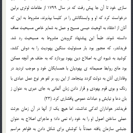
سازي خود تا آن جا پيش رفت كه در سال 1799 از مقامات لوتري برلين
درخواست كرد كه او و وابستگانش را در كليسا بپذيرند، مشروط به اين كه
آنان از اعتقاد به الوهيت عيسي مسيح و عمل به شعاير خاص مسيحيت معاف
دانسته شوند. طبعاً اين پيشنهاد گرويدن مشروط به مسيحيت رد شد.
فريدلندر، كه مجبور بود بار مسئوليت سنگين يهوديت را به دوش كشد،
كوشيد به شيوه اي به اصلاح دين يهود بپردازد كه به حذف هر آنچه ممكن
بود مانع روابط صميمانه ي يهوديان با همسايگان خود و موجب ترديد در
وفاداري آنان به دولت گردد بينجامد. از اين رو، بر لغو هر نوع عمل عبادي با
رنگ و بوي قوم يهودي و قرار دادن زبان آلماني به جاي عبري به عنوان ز
بان دعا و نيايش و عبادات عمومي پافشاري كرد. (23)
فريدلندر هواداران اندكي نداشت، اما هيچ يك از آنها در آن زمان جرئت
عملي ساختن اصول او را به خود راه نمي داد؛ و ماجراي اصلاح به عنوان
جنبشي سازمان يافته عمدتاً با كوشش براي شكل دادن به ظواهر مراسم