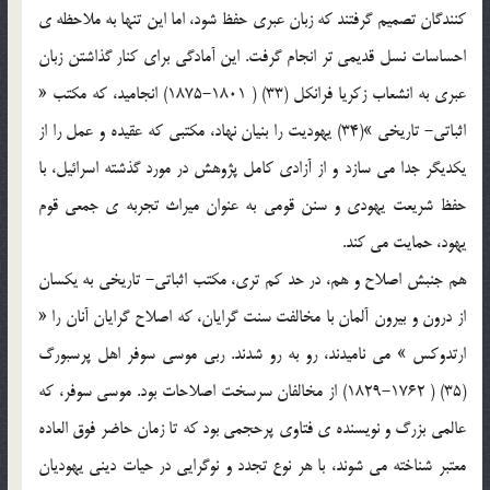
كنندگان تصميم گرفتند كه زبان عبري حفظ شود، اما اين تنها به ملاحظه ي
احساسات نسل قديمي تر انجام گرفت. اين آمادگي براي كنار گذاشتن زبان
عبري به انشعاب زكريا فرانكل (33) ( 1801-1875) انجاميد، كه مكتب «
اثباتي- تاريخي »(34) يهوديت را بنيان نهاد، مكتبي كه عقيده و عمل را از
يكديگر جدا مي سازد و از آزادي كامل پژوهش در مورد گذشته اسرائيل، با
حفظ شريعت يهودي و سنن قومي به عنوان ميراث تجربه ي جمعي قوم
يهود، حمايت مي كند.
هم جنبش اصلاح و هم، در حد كم تري، مكتب اثباتي- تاريخي به يكسان
از درون و بيرون آلمان با مخالفت سنت گرايان، كه اصلاح گرايان آنان را «
ارتدوكس » مي ناميدند، رو به رو شدند. ربي موسي سوفر اهل پرسبورگ
(35) ( 1762-1829) از مخالفان سرسخت اصلاحات بود. موسي سوفر، كه
عالمي بزرگ و نويسنده ي فتاوي پرحجمي بود كه تا زمان حاضر فوق العاده
معتبر شناخته مي شوند، با هر نوع تجدد و نوگرايي در حيات ديني يهوديان