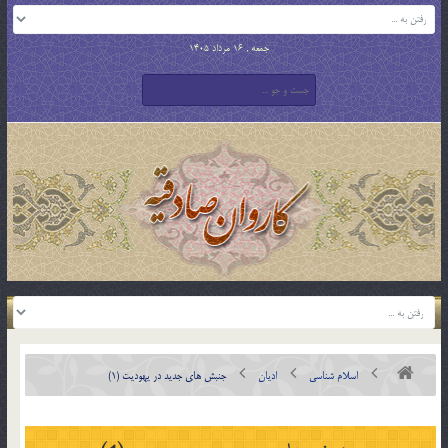
جمعه , 16 مرداد 1405
اسلام شناسی
ادیان
جنبش هاي جديد در يهوديت (1)