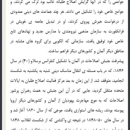
جوامعي را كه در آنها گرايش اصلاح طلبانه غالب بود ترك مي كردند، و
جوامع خاص خود را تشكيل مي دادند. هر چند جماعت هاي ديني معدودي
از درخواست هيرش پيروي كردند، او در تبديل جامعه ي خويش در
فرانكفورت به سازمان مذهبي نيرومندي با مدارس جديد و نهادهاي تابع
خاص خود توفيق يافت، سازماني كه الگويي براي گروه هاي مشابه در
مناطق ديگر آلمان و كشورهاي ديگر فراهم ساخت.
پيشرفت جنبش اصلاحات در آلمان با تشكيل كنفرانس برسلاو (40) در سال
1846، كه در باب مسئله ي انتقال مناسك ديني شنبه به يكشنبه به شكست
انجاميد، متوقف شد. از اين زمان به بعد مركز فعاليت اصلاح طلبان به ايالات
متحده منتقل گرديد، جايي كه در آن اين جنبش به همت رهبران پرشور
اصلاحات كه به موج مهاجرت يهوديان از آلمان و كشورهاي ديگر اروپا
پيوسته بودند، ريشه هاي استواري يافت، موجي كه از سال 1830 آغاز شد و
در سال هاي 50-1848 در نتيجه ي واكنشي كه از شكست انقلاب 1848
پديد آمد، به اوج خود رسيد. در اين دنياي جديد، بدون مخالفت سازمان يافته