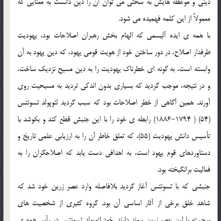
ديني و موعظه هايش به سختي مي توان ان را دين دانست به معنايي كه
معمولاً از اين كلمه فهميده مي شود.
با همه ي ايده آليسمي كه الهام بخش رهبران اصلاحات بود، يهوديت
طرفدار اصلاح، در دور ساختن خود از هويت قومي يهود، كه دين يهود به آن
وابسته است، به گونه اي خطرناك يهوديت را به دين مسيح نزديك ساخت،
و در نتيجه، موجب گرديد كه بسياري بدون اندكي ترديد به مسيحيت روي
آورند. همين آگاهي از خطر اصلاحات بود كه سبب گرديد لئوپولد تسونتس
(54) ( 1794-1886) رابطه ي خود را با اين جنبش قطع كند و بكوشد با
تأسيس دانش يهوديت (55)، كه تعلق خاطر آن را به ارزيابي علمي تاريخ و
دستاوردهاي قوم يهود است، به اهدافي دست يابد كه اصلاحگران را به
فعاليت برانگيخته بود.
جنبشي كه با تسونتس آغاز گرديد بلافاصله وارد عصر زرين خود شد كه
شاهد خلق برخي از آثار اساسي آن بود. گروه كثيري از شخصيت هاي
برجسته با اين عصر زرين پيوند دارند. خود لئوپولد تسونتس در رأس همه ي