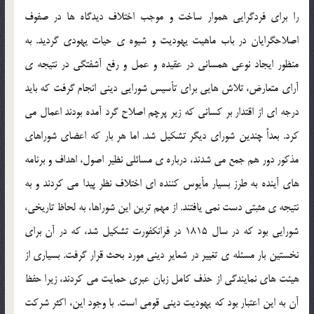
را براي فردگرايي هموار ساخت و موجب اختلاف ديدگاه ها در صفوف
اصلاحگرايان در باب ماهيت يهوديت و شيوه ي حيات يهودي گرديد. به
منظور ايجاد نوعي همساني در عقيده و عمل و رفع آشفتگي در نتيجه ي
آراي متعارض، تلاش هايي براي تأسيس شورايي ديني انجام گرفت كه بايد
درجه اي از اقتدار بر كساني كه زير پرچم اصلاح گرد آمده بودند اعمال مي
كرد. بعداً چندين شوراي ديگر تشكيل شد. اما هر بار كه اعضاي شوراهاي
مذكور دور هم جمع مي شدند، درباره ي مسائلي نظير اصول، اهداف و برنامه
هاي آينده به طرز بسيار مأيوس كننده اي اختلاف نظر پيدا مي كردند و به
نتيجه ي مثبتي دست نمي يافتند. از مهم ترين اين شوراها، به لحاظ تاريخي،
شورايي بود كه در سال 1815 در فرانكفورت تشكيل شد، كه در آن براي
نخستين بار مسئله ي تغيير در شعاير ديني مورد بحث قرار گرفت. بسياري از
هيئت هاي نمايندگي از حذف كامل زبان عبري حمايت مي كردند، زيرا حفظ
آن به اين اعتبار بود كه يهوديت ديني قومي است. با وجود اين، اكثر شركت