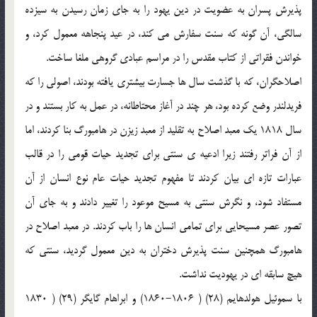
پذيرش پسران به عضويت در دين يهود را به جاي زمان رسيدن به سيزده
سالگي، آن گونه كه سنت سفارش مي كند، در عيد پنجاهه معمول كرد، و
خواندن فقراتي از كتاب مقدس را در مراسم عبادي گروهي ملغا ساخت.
اصلاحگران، كه با گذشت سال ها جسارت بيشتري يافته بودند، اصولي را كه
فريدلندر وضع كرده بود، هر چند در آغاز محتاطانه، در عمل به كار بستند و در
سال 1818 يك معبد اصلاح به تقليد از معبد زيزن در هامبورگ بنا كردند، اما
از آن فراتر رفتند زيرا ادعيه ي سنتي براي تجديد حيات قومي را در قالب
عبارات تازه اي بيان كردند تا مفهوم تجديد حيات عام نوع انسان از آن
مستفاد شود، و نگرش سنتي به مسيح موعود را تغيير دادند و به جاي آن
تصور عصر مسيحايي براي تمامي انسان ها را باب كردند. در معبد اصلاح در
هامبورگ همچنين سنت پذيرش دختران به دين معمول گرديد، سنتي كه
هيچ سابقه اي در يهوديت نداشت.
با سموئيل هولدهايم (28) ( 1806-1860)‌ و ابراهام گايگر (29) ( 1830