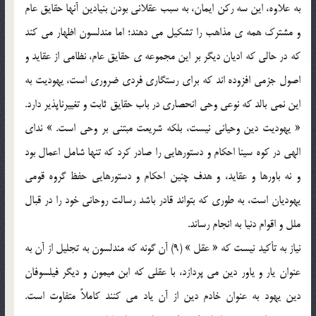
به علاوه، اين سه ركن ايمان، به سبب عقلاني بودن بنيادين آنها حقايق عام
و مشترك همه ي مذاهب را تشكيل مي دهند؛ اما مندلسون اظهار مي كند
كه در حالي كه اديان ديگر بر اين مجموعه ي حقايق عام، نظامي از عقايد و
اصول جزمي افزوده اند كه براي رستگاري فردي ضروري است، يهوديت به
اين نمي بالد كه نوعي وحي انحصاري در باب حقايق ثابت و تغييرناپذير دارد.
« يهوديت دين وحياني نيست، بلكه شريعت مبتني بر وحي است. » نداي
الهي در كوه سينا احكام و دستورهايي را صادر كرد كه تنها شامل اعمال بود
و نه باورها و عقايد، و هدف چنين احكام و دستورهايي حفظ گروه قومي
يهوديان است، به طوري كه بتواند قادر باشد رسالت روحاني خود را در قبال
ملل و اقوام دنيا به انجام رساند.
نياز به تأكيد نيست كه « عقل » (9) آن گونه كه مندلسون به تجليل از آن به
عنوان يار و ياور دين مي پردازد، با عقلي كه ابن ميمون و ديگر فيلسوفان
دين يهود به عنوان خادم دين از آن ياد مي كنند كاملاً متفاوت است.