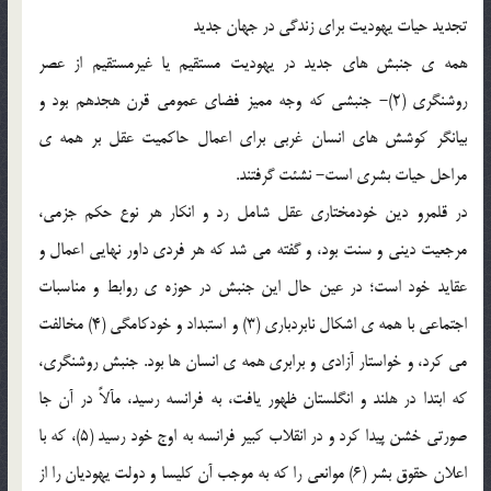
تجديد حيات يهوديت براي زندگي در جهان جديد
همه ي جنبش هاي جديد در يهوديت مستقيم يا غيرمستقيم از عصر
روشنگري (2)- جنبشي كه وجه مميز فضاي عمومي قرن هجدهم بود و
بيانگر كوشش هاي انسان غربي براي اعمال حاكميت عقل بر همه ي
مراحل حيات بشري است- نشئت گرفتند.
در قلمرو دين خودمختاري عقل شامل رد و انكار هر نوع حكم جزمي،
مرجعيت ديني و سنت بود، و گفته مي شد كه هر فردي داور نهايي اعمال و
عقايد خود است؛ در عين حال اين جنبش در حوزه ي روابط و مناسبات
اجتماعي با همه ي اشكال نابردباري (3) و استبداد و خودكامگي (4) مخالفت
مي كرد، و خواستار آزادي و برابري همه ي انسان ها بود. جنبش روشنگري،
كه ابتدا در هلند و انگلستان ظهور يافت‌، به فرانسه رسيد، مآلاً در آن جا
صورتي خشن پيدا كرد و در انقلاب كبير فرانسه به اوج خود رسيد (5)، كه با
اعلان حقوق بشر (6) موانعي را كه به موجب آن كليسا و دولت يهوديان را از