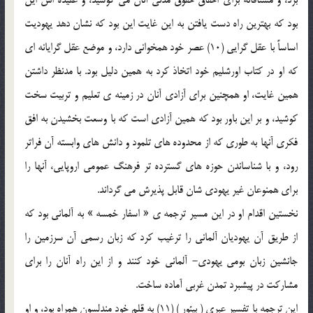
بود كه بهترين راه دست يافتن به اين غايت اين بود كه نشان دهد يهوديت
اساساً با عقل گرايي (10) عصر خود همخواني دارد، و موضع عقل گرايانه اي
كه او در كتاب اورشليم خود اتخاذ كرد به همين دليل بود. با مدنظر داشتن
همين غايت، او همچنين براي آزادي آنان در زمينه ي تعليم و تربيت سخت
كوشيد، و بر اين باور بود كه همين آزادي است كه با وسعت بخشيدن به افق
فكري آنها به طوري كه از محدوده هاي تلمود و دانش هاي وابسته آن فراتر
رود، و با شناساندن حوزه هاي گسترده تر فرهنگ عمومي اروپايي، آنها را
براي همنوعان غير يهودي شان قابل پذيرش مي گرداند.
نخستين اقدام او در اين مسير ترجمه ي « اسفار خمسه » به آلماني بود كه
از طريق آن يهوديان آلماني را ترغيب كرد كه زبان رسمي آن سرزمين را
جانشين زبان بومي يهودي- آلماني خود كنند و از اين راه آنان را براي
مشاركت در پيشبرد تمدن غربي آماده ساخت.
اين ترجمه با تفسير عبري ( بيئور ) (11) به قلم خود مندلسون همراه بود، و او