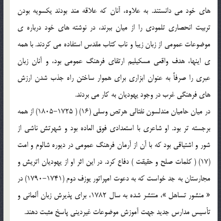
هاي خود مي دانستند. به علاوه، آنان كه علاقه مند بودند يكسويه بودن
تربيت انحصاري تلمودي را از ميان ببرند، در نوشته هاي خود درباره ي
موضوعات عمومي از زبان زيبا و ناب كتاب مقدس استفاده مي كردند. با همه
ي اينها، هدف واقعي مسكيليم ارتقاي فرهنگ عمومي بود، و آنان زبان
عبري را صرفاً به عنوان ابزاري براي هموار ساختن راه جذب شدن ارزش
هاي فرهنگي غرب در وجود يهوديان به كار مي بردند.
در ميان حاميان مندلسون نفتالي هرتص وسلي (16) ( 1725-1805) از همه
برجسته تر بود. او شاعري با استعدادي فوق العاده بود و شهرتش ناشي از
شور و اشتياقي بود كه با آن از آرمان فرهنگ عمومي در ديوره شالوم و امت
(17) ( كلمات صلح و حقيقت ) دفاع كرد. در اين اثر او از يهوديان اتريش و
مجارستان به جد خواست كه به دعوت امپراتور يوزف دوم (1741-1790) در
« منشور تساهل »، منتشر شده به سال 1782، ‌براي پذيرش زبان آلماني و
تأسيس مدارس جديد جهت آموزش موضوعات غيرديني پاسخ مثبت دهند.