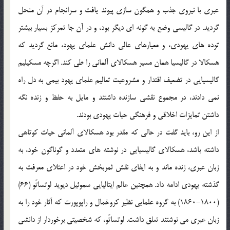
عبري با نيروي جذب و همگون سازي پيوند يافت و سرانجام در آن منحل
گرديد. در گاليسي وضع به گونه اي ديگر بود، و در آن جا تمركز بسيار بيشتر
توده هاي يهودي، و معيارهاي عالي دانش علماي يهود، مانع گرديد كه
هسكالا در گاليسيا همان مسير هسكالاي آلماني را طي كند. اگرچه مسكيليم
گاليسيايي در تضعيف اقتدار و مشروعيت تعاليم علماي يهود بيمي به دل راه
نمي دادند، در مجموع نقشي سازنده داشتند و مايل به حفظ و زنده نگه
داشتن تمايزات اخلاقي و فرهنگي حيات يهودي بودند.
از اين رو، بايد گفت در حالي كه مقدر بود هسكالاي آلماني حيات كوتاهي
داشته باشد، هسكالاي گاليسيايي در نوشته هاي متعدد و گوناگون خود، به
زبان عبري، زنده ماند و به ايفاي نقش ثمربخش خود در اعتلاي معرفت به
گذشته يهودي ادامه داد. همچنين عالم ايتاليايي سموئيل ديويد لوتساتّو (66)
(1800-1860) به گروه علمايي نظير كروخمال و راپوپورت كه آثار خود را به
زبان عبري مي نوشتند تعلق داشت. لوتساتّو، كه شخصيتي برخوردار از دانشي