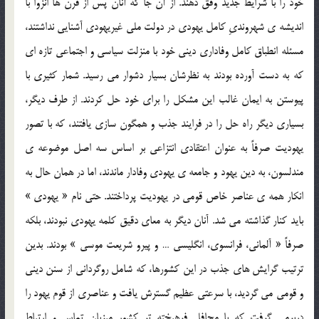
خود را با شرايط جديد وفق دهند. از آن جا كه آنان پس از قرن ها انزوا با
انديشه ي شهرونديِ كامل يهودي در دولت ملي غيريهودي آشنايي نداشتند،
مسئله انطباق كامل وفاداري ديني خود با منزلت سياسي و اجتماعي تازه اي
كه به دست آورده بودند به نظرشان بسيار دشوار مي رسيد. شمار كثيري با
پيوستن به ايمان غالب اين مشكل را براي خود حل كردند. از طرف ديگر،
بسياري ديگر راه حل را در فرايند جذب و همگون سازي يافتند، كه با تصور
يهوديت صرفاً به عنوان اعتقادي انتزاعي بر اساس سه اصل موضوعه ي
مندلسون، به دين يهود و جامعه ي يهودي وفادار ماندند، اما در همان حال به
انكار همه ي عناصر خاص قومي در يهوديت پرداختند. حتي نام « يهودي »
بايد كنار گذاشته مي شد. آنان ديگر به معاي دقيق كلمه يهودي نبودند، بلكه
صرفاً « آلماني، فرانسوي، انگليسي … و پيرو شريعت موسي » بودند. بدين
ترتيب گرايش هاي جذب در اين كشورها، كه شامل روگرداني از سنن ديني
و قومي مي گرديد، با سرعتي عظيم گسترش يافت و عناصري از قوم يهود را
دربرمي گرفت كه با محافل فرهيخته تر كشور ميزبان تماس و ارتباط