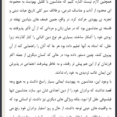
همچنين لازم نيست اشاره كنيم كه مندلسون با تقليل يهوديت به مجموعه
اي محدود از آداب و مناسك شرعي، برخلاف سير كلي تاريخ حيات ديني و
تجربه ي يهودي حركت كرد. در واقع، همين ضعف هاي بنيادين نهفته در
فلسفه ي مندلسون بود كه در ميان زنان و مرداني كه از آن تأثير پذيرفتند به
زودي خود را آشكار ساخت. بسياري هر نوع دين اثباتي را كنار گذاردند زيرا
عقل، كه استاد به آنها تعليم داده بود هر جا كه آنان را راهنمايي كند از آن
پيروي كنند، چنين دستور داده بود؛ در حالي كه كسان ديگري از جمله اكثر
فرزندان او از اين هم پيش تر رفتند، و به خاطر پيشرفت اجتماعي در پذيرش
اين ايمان غالب ترديدي به خود راه ندادند.
با وجود اين، مندلسون به يهوديت ايماني بسيار راسخ داشت و به هيچ وجه
قصد نداشت كه برادران خود را از دين اجدادي شان دور سازد. مندلسون تنها
فيلسوفي عقل گرا نبود، بلكه ويژگي هاي ديگري نيز داشت. او انساني بود كه
به واقعيت هاي عيني توجه داشت، از حال و روز اسفبار برادران خود رنج مي
برد، و مشتاقانه براي احقاق حقوق مدني آنان مي كوشيد، و عقيده اش اين