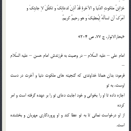
خزائِنُ ملكوتِ الدّنيا و الآخرةِ قَدْ أذِنَ لدعائِكَ و تكفَّلَ لاِ جابتِكَ و
أمَرَكَ أن تسألَهُ لِيُعطيكَ و هو رحيمٌ كريمٌ.
«بحارالانوار، ج 77، ص 204»
امام علي – عليه السّلام – در وصيت به فرزندش امام حسن – عليه السّلام
–
فرمود: بدان همانا خداوندي كه گنجينه هاي ملكوت دنيا و آخرت در دست
اوست، به تو
اجازه داده تا او را بخواني و خود اجابت دعاي تو را بر عهده گرفته است و امر
كرده
از او درخواست نمائي تا به تو عطا كند و او پروردگاري مهربان و بخشنده
است.