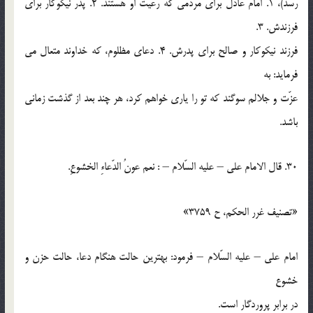
رسد)، 1. امام عادل براي مردمي كه رعيّت او هستند. 2. پدر نيكوكار براي
فرزندش. 3.
فرزند نيكوكار و صالح براي پدرش. 4. دعاي مظلوم، که خداوند متعال مي
فرمايد: به
عزّت و جلالم سوگند كه تو را ياري خواهم كرد، هر چند بعد از گذشت زماني
باشد.
30. قال الامام علي – عليه السّلام – : نعم عونُ الدّعاءِ الخشوعِ.
«تصنيف غرر الحكم، ح 3759»
امام علي – عليه السّلام – فرمود: بهترين حالت هنگام دعا، حالت حزن و
خشوع
در برابر پروردگار است.