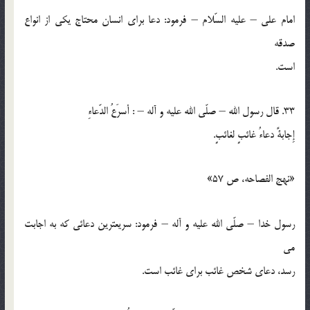
امام علي – عليه السّلام – فرمود: دعا براي انسان محتاج يكي از انواع
صدقه
است.
33. قال رسول الله – صلّي الله عليه و آله – : أسرَعُ الدّعاءِ
إِجابةً دعاءُ غائبٍ لغائبٍ.
«نهج الفصاحه، ص 57»
رسول خدا – صلّي الله عليه و آله – فرمود: سريعترين دعائي كه به اجابت
مي
رسد، دعاي شخص غائب براي غائب است.