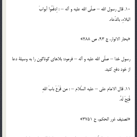
10. قال رسول الله – صلّي الله عليه و آله – : اِدفَعُوا أبوابَ
البلاءِ، بالدّعاء.
«بحار الانوار، ج 93، ص 288»
رسول خدا – صلّي الله عليه و آله – فرمود: بلاهاي گوناگون را به وسيلة دعا
از خود دفع كنيد.
11. قال الامام علي – عليه السّلام – : من قَرَعَ بابَ اللهِ
فُتِحَ لَهُ.
«تصنيف غرر الحكم، ح 3751»