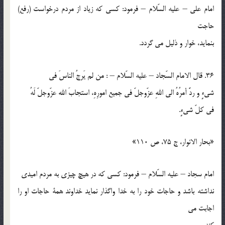
امام علي – عليه السّلام – فرمود: كسي كه زياد از مردم درخواست (رفع)
حاجت
بنمايد، خوار و ذليل مي گردد.
36. قال الامام السّجاد – عليه السّلام – : من لم يَرجُ الناسَ في
شيءٍ و ردَّ أمرُهُ الي اللهِ عزّوجلّ في جميع امورِهِ، استجابَ الله عزّوجلّ لَهُ
في كلّ شيءٍ.
«بحار الانوار، ج 75، ص 110»
امام سجاد – عليه السّلام – فرمود: كسي كه در هيچ چيزي به مردم اميدي
نداشته باشد و حاجات خود را به خدا واگذار نمايد خداوند همة حاجات او را
اجابت مي