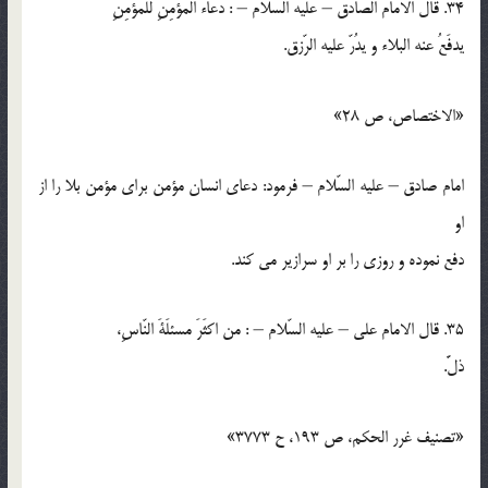
34. قال الامام الصادق – عليه السّلام – : دعاءُ المؤمِنِ للمؤمِنِ
يدفَعُ عنه البلاء و يدُرّ عليه الرّزق.
«الاختصاص، ص 28»
امام صادق – عليه السّلام – فرمود: دعاي انسان مؤمن براي مؤمن بلا را از
او
دفع نموده و روزي را بر او سرازير مي كند.
35. قال الامام علي – عليه السّلام – : من اكثَرَ مسئلَةَ النّاسِ،
ذلَّ.
«تصنيف غرر الحكم، ص 193، ح 3773»