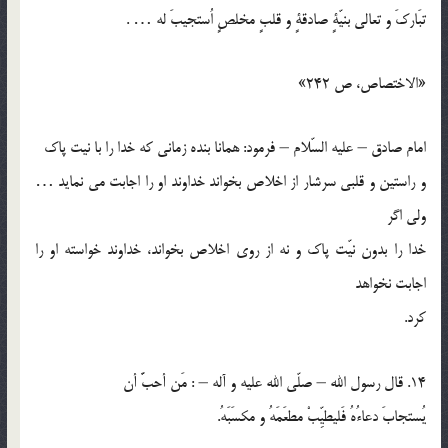
تبَاركَ و تعالي بنيّةٍ صادقةٍ و قلبٍ مخلصٍ اُستجيبَ له … .
«الاختصاص، ص 242»
امام صادق – عليه السّلام – فرمود: همانا بنده زماني كه خدا را با نيت پاك
و راستين و قلبي سرشار از اخلاص بخواند خداوند او را اجابت مي نمايد …
ولي اگر
خدا را بدون نيّت پاك و نه از روي اخلاص بخواند، خداوند خواسته او را
اجابت نخواهد
کرد.
14. قال رسول الله – صلّي الله عليه و آله – : مَن أحبَّ أن
يُستجابَ دعاءُهُ فَليطيِّبْ مطعَمَهُ و مكسَبَهُ.