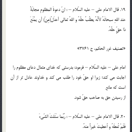
19. قال الامام علي – عليه السّلام – : انّ دعوةَ المظلومِ مجابَةٌ
عند اللهِ سبحانَهُ لأنَّهُ يطلُبُ حقَّهُ و اللهُ تعالي أعدَلُ(مِنْ) أن يمَْنَعَ
ذا حقٍّ حقَّهُ.
«تصنيف غرر الحكم، ح 3761»
امام علي – عليه السّلام – فرمود: بدرستي كه خداي متعال دعاي مظلوم را
اجابت مي كند؛ زيرا او حقّ خود را طلب مي كند و خداوند عادل تر از آن
است كه مانع
از رسيدن حق به صاحب حقّ شود.
20. قال الامام علي – عليه السّلام – : رُبّما سَئَلتَ الشّيءَ
فَلَمْ تُعطَهُ و اُعطيتَ خيراً منهُ.