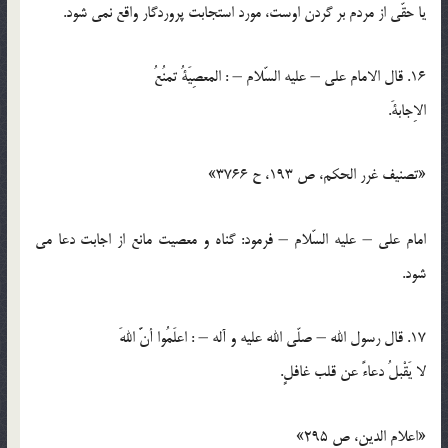
يا حقّي از مردم بر گردن اوست، مورد استجابت پروردگار واقع نمي شود.
16. قال الامام علي – عليه السّلام – : المعصِيَةُ تمنُعُ
الاِجابةَ.
«تصنيف غرر الحكم، ص 193، ح 3766»
امام علي – عليه السّلام – فرمود: گناه و معصيت مانع از اجابت دعا مي
شود.
17. قال رسول الله – صلّي الله عليه و آله – : اعلَمُوا أنَّ اللهَ
لا يَقْبلُ دعاءً عن قلب غافلٍ.
«اعلام الدين، ص 295»