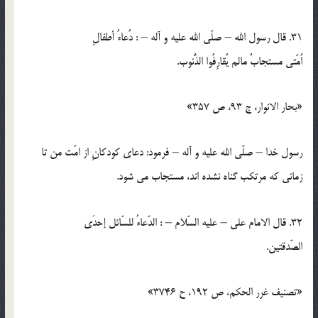
31. قال رسول الله – صلّي الله عليه و آله – : دُعاءُ أطفالِ
اُمّتي مستجابٌ مالم يُقارِفُوا الذُّنوب.
«بحار الانوار، ج 93، ص 357»
رسول خدا – صلّي الله عليه و آله – فرمود: دعاي كودكانِ از امّت من تا
زماني كه مرتكب گناه نشده اند، مستجاب مي شود.
32. قال الامام علي – عليه السّلام – : الدّعاءُ للسّائل إحدَي
الصّدقتين.
«تصنيف غرر الحكم، ص 192، ح 3746»