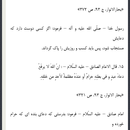
«بحارالانوار، ج 93، ص 372»
رسول خدا – صلّي الله عليه و آله – فرمود: اگر كسي دوست دارد كه
دعايش
مستجاب شود، پس بايد كسب و روزيش را پاك گرداند.
15. قال الامام الصادق – عليه السّلام – : انّ اللهَ لا يرفَعُ
دعاءَ عبدٍ و في بطنِهِ حرامٌ أو عندَهُ مظلمةٌ لأحدٍ من خلقِهِ.
«بحار الانوار، ج 93، ص 321»
امام صادق – عليه السّلام – فرمود: بدرستي كه دعاي بنده اي كه حرام
خورده و