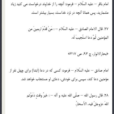
امام باقر – عليه السّلام – فرمود: آنچه را از خداوند درخواست مي كنيد زياد
مشماريد، پس همانا آنچه در نزد خداست، بسيار بيشتر است.
27. قال الامام الصادق – عليه السّلام – : مَنْ قدَّمَ اربعينَ من
المؤمنين ثُمَّ دعا استُجيبَ لَه.
«بحارالانوار، ج 93، ص 317»
امام صادق – عليه السّلام – فرمود: كسي كه در دعا (ابتدا) براي چهل نفر از
مؤمنين دعا كند، سپس براي خودش، دعاي او مستجاب خواهد شد.
28. قال رسول الله – صلّي الله عليه و آله – : خيرُ وقتٍ دَعَوْتم
اللهَ عزوجلّ فيه، الأسحارُ.