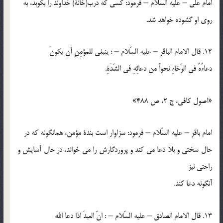
امام علي – عليه السّلام – فرمود: كسي كه درب(خانة) خداوند را بكوبد، به
روي او گشوده خواهد شد.
12. قال الامام الباقر – عليه السّلام – : ينبغي للمؤمِنِ أن يكونَ
دعاءُهُ في الرّخاءِ نحواً من دعائِهِ في الشّدَةِ.
«اصول کافي، ج 2، ص 488»
امام باقر – عليه السّلام – فرمود: سزاوار است بندة مؤمن، همانگونه كه در
حال سختي و بلا دعا مي كند و پروردگارش را مي خواند، در حال آسايش و
راحتي نيز
آنگونه دعا كند.
13. قال الامام الصادق – عليه السّلام – : انّ العبدَ اذا دعا الله