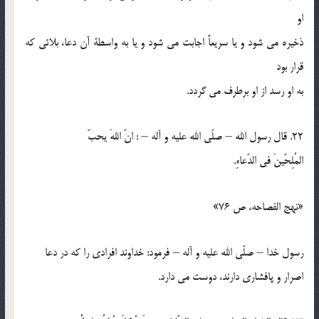
او
ذخيره مي شود و يا سريعاً اجابت مي شود و يا به واسطة آن دعا، بلائي كه
قرار بود
به او رسد از او برطرف مي گردد.
22. قال رسول الله – صلّي الله عليه و آله – : انّ اللهَ يحبّ
المُلِحّينَ في الدّعاءِ.
«نهج الفصاحه، ص 76»
رسول خدا – صلّي الله عليه و آله – فرمود: خداوند افرادي را كه در دعا
اصرار و پافشاري دارند، دوست مي دارد.