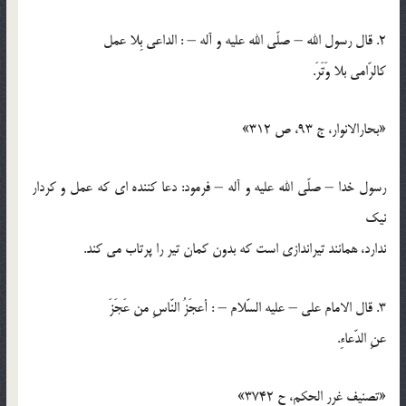
2. قال رسول الله – صلّي الله عليه و آله – : الداعي بِلا عمل
كالرّامي بلا وَتَرَ.
«بحارالانوار، ج 93، ص 312»
رسول خدا – صلّي الله عليه و آله – فرمود: دعا كننده اي كه عمل و كردار
نيك
ندارد، همانند تيراندازي است كه بدون كمان تير را پرتاب مي كند.
3. قال الامام علي – عليه السّلام – : أعجَزُ النّاسِ من عَجَزَ
عنِ الدّعاءِ.
«تصنيف غرر الحكم، ح 3742»