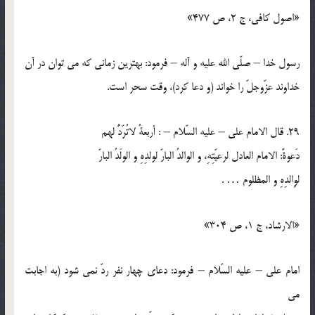
«اصول کافي، ‌ج 2، ص 477»
رسول خدا – صلّي الله عليه و آله – فرمود: بهترين زماني كه مي توان در آن
خداوند عزّوجلّ را خواند (و دعا كرد)، وقت سحر است.
29. قال الامام علي – عليه السّلام – : أربعةٌ لاتُرّدُّ لهم
دَعوةً: الامام العادل لرعيّتِهِ، و الوالدُ البارّ لولدِهِ و الولَدُ البارّ
لوِالدِهِ و المظلوم … .
«الارشاد، ج 1، ص 304»
امام علي – عليه السّلام – فرمود: دعاي چهار نفر ردّ نمي شود (به اجابت
مي