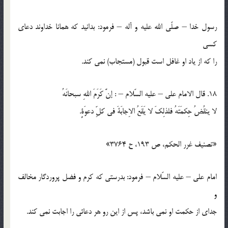
رسول خدا – صلّي الله عليه و آله – فرمود: بدانيد كه همانا خداوند دعاي
کسي
را كه از ياد او غافل است قبول (مستجاب) نمي كند.
18. قال الامام علي – عليه السّلام – : إنَّ كَرَمَ اللهِ سبحانَهُ
لا ينقُضُ حِكمَتَهُ فلذلِكَ لا يَقَعُ الاِجابَةَ في كلِّ دعوَةٍ.
«تصنيف غرر الحكم، ص 193، ح 3764»
امام علي – عليه السّلام – فرمود: بدرستي كه كرم و فضل پروردگار مخالف
و
جداي از حكمت او نمي باشد، پس از اين رو هر دعائي را اجابت نمي كند.