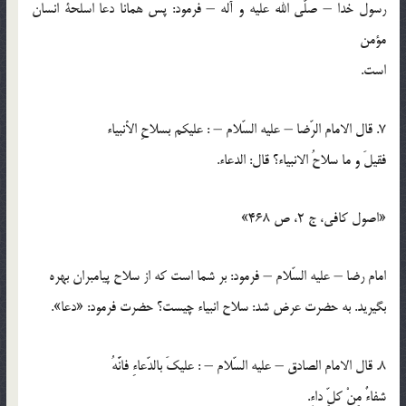
رسول خدا – صلّي الله عليه و آله – فرمود: پس همانا دعا اسلحة انسان
مؤمن
است.
7. قال الامام الرّضا – عليه السّلام – : عليكم بسلاحِ الأنبياء
فقيلَ و ما سلاحُ الانبياء؟ قال: الدعاء.
«اصول کافي، ج 2، ص 468»
امام رضا – عليه السّلام – فرمود: بر شما است كه از سلاح پيامبران بهره
بگيريد. به حضرت عرض شد: سلاح انبياء چيست؟ حضرت فرمود: «دعا».
8. قال الامام الصادق – عليه السّلام – : عليكَ بالدّعاءِ فانَّهُ
شفاءٌ مِنْ كلِّ داءٍ.