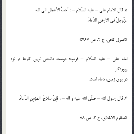
5. قال الامام علي – عليه السّلام – : أحبُّ الأعمالِ الي الله
عزّوجلَّ في الارضِ الدّعاءُ.
«اصول کافي، ج 2، ص 467»
امام علي – عليه السّلام – فرمود: دوست داشتني ترين كارها در نزد
پروردگار
در روي زمين، دعاء است.
6. قال رسول الله – صلّي الله عليه و آله – : فاِنَّ سلاحَ المؤمِنِ الدّعاءُ.
«مكارم الاخلاق، ج 2، ص 8»