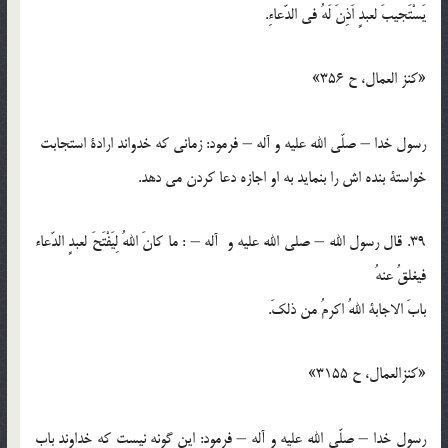
يَسْتَجيبَ لعبدٍ اَذِنَ لَهُ في الدّعاءِ.
«كنز العمال، ح 356»
رسول خدا – صلّي الله عليه و آله – فرمود: زماني كه خدواند ارادة استجابت
خواستة بنده اش را بنمايد به او اجازه دعا كردن مي دهد.
39. قال رسول الله – صلي الله عليه و آله – : ما كانَ اللهُ لِيَفْتَحَ لعبدٍ الدّعاء
فيغلقُ عنهُ
بابَ الاجابة اللهُ اكرمُ من ذلكَ.
«كنزالعمال، ح 3155»
رسول خدا – صلّي الله عليه و آله – فرمود: اين گونه نيست كه خداوند باب