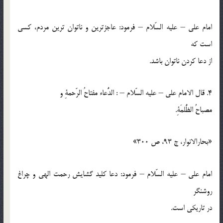
امام علي – عليه السّلام – فرمود: عاجزترين و ناتوان ترين مردم، كسي
است كه
از دعا كردن ناتوان باشد.
4. قال الامام علي – عليه السّلام – : الدُّعاء مفتاحُ الرّحمةِ و
مصباحُ الظُّلمَةِ.
«بحارالانوار، ج 93، ص 300»
امام علي – عليه السّلام – فرمود: دعا كليد گشايش رحمت الهي و چراغ
روشنگر
در تاريكي است.