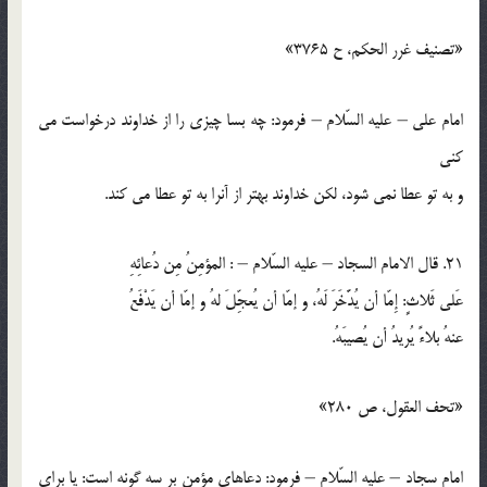
«تصنيف غرر الحكم، ح 3765»
امام علي – عليه السّلام – فرمود: چه بسا چيزي را از خداوند درخواست مي
كني
و به تو عطا نمي شود، لكن خداوند بهتر از آنرا به تو عطا مي كند.
21. قال الامام السجاد – عليه السّلام – : المؤمِنُ مِن دُعائِهِ
عَلي ثَلاثٍ: إِمّا أن يُدَّخَرَ لَهُ، و إمّا أن يُعجِّلَ لهُ و إمّا أن يَدْفَعُ
عنهُ بلاءً يُريدُ أن يُصيبَهُ.
«تحف العقول، ص 280»
امام سجاد – عليه السّلام – فرمود: دعاهاي مؤمن بر سه گونه است: يا براي