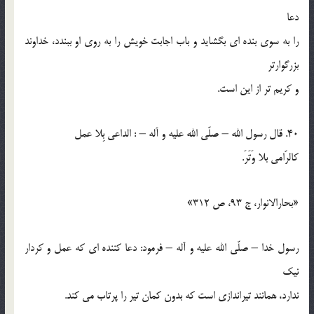
دعا
را به سوي بنده اي بگشايد و باب اجابت خويش را به روي او ببندد، خداوند
بزرگوارتر
و كريم تر از اين است.
40. قال رسول الله – صلّي الله عليه و آله – : الداعي بِلا عمل
كالرّامي بلا وَتَرَ.
«بحارالانوار، ج 93، ص 312»
رسول خدا – صلّي الله عليه و آله – فرمود: دعا كننده اي كه عمل و كردار
نيك
ندارد، همانند تيراندازي است كه بدون كمان تير را پرتاب مي كند.