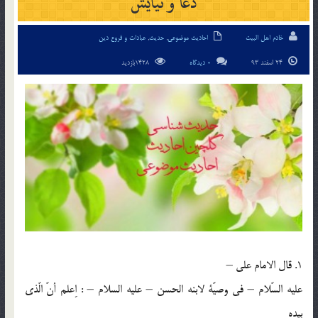
دعا و نیایش
خادم اهل البیت
احادیث موضوعی
,
حدیث
,
عبادات و فروع دین
24 اسفند 93
0 دیدگاه
1428بازدید
1. قال الامام علي –
عليه السّلام – في وصيّة لابنه الحسن – عليه السلام – : اِعلم أنّ الّذي
بيدهِ