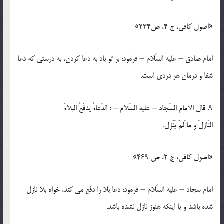
«اصول کافي، ج 4، ص234»
امام صادق – عليه السّلام – فرمود: بر تو باد به دعا كردن، به درستي كه دعا
شفا و درمان هر دردي است.
9. قال الامام السّجاد – عليه السّلام – : الدّعاءُ يدفَعُ البلاءَ
النّازلَ و ما َلمْ يَنْزل.
«اصول کافي، ج 2، ص 469»
امام سجاد – عليه السّلام – فرمود: دعا بلا را دفع مي كند، خواه بلا نازل
شده باشد و يا اينكه هنوز نازل نشده باشد.