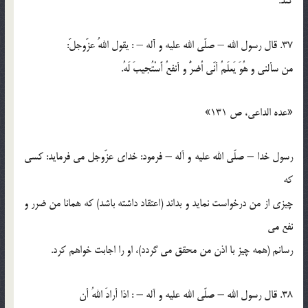
كند.
37. قال رسول الله – صلّي الله عليه و آله – : يقول اللهُ عزّوجلّ:
من سألني و هُوَ يَعلَمُ أنّي اُضرُّ و أنفعُ أَسْتُجيبَ لَهُ.
«عده الداعي، ص 131»
رسول خدا – صلّي الله عليه و آله – فرمود: خداي عزّوجل مي فرمايد: كسي
كه
چيزي از من درخواست نمايد و بداند (اعتقاد داشته باشد) كه همانا من ضرر و
نفع مي
رسانم (همه چيز با اذن من محقق مي گردد)، او را اجابت خواهم كرد.
38. قال رسول الله – صلّي الله عليه و آله – : اذا أرادَ اللهُ أن