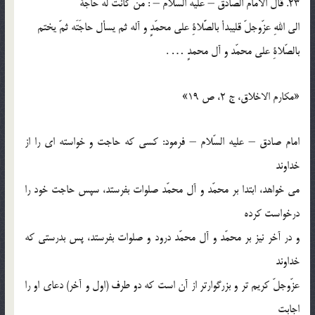
23. قال الامام الصادق – عليه السّلام – : مَنْ كانَتْ لهُ حاجةٌ
الي اللهِ عزّوجلّ قليبدأ بالصَّلاةِ علي محمّدٍ و آله ثم يسأل حاجَتَه ثمّ يختم
بالصّلاةِ علي محمّد و آل محمدٍ … .
«مكارم الاخلاق، ج 2، ص 19»
امام صادق – عليه السّلام – فرمود: كسي كه حاجت و خواسته اي را از
خداوند
مي خواهد، ابتدا بر محمّد و آل محمّد صلوات بفرستد، سپس حاجت خود را
درخواست كرده
و در آخر نيز بر محمّد و آل محمّد درود و صلوات بفرستد، پس بدرستي كه
خداوند
عزّوجلّ كريم تر و بزرگوارتر از آن است كه دو طرف (اول و آخر) دعاي او را
اجابت