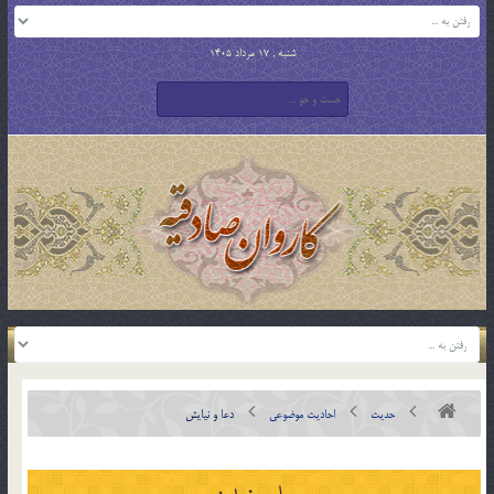
شنبه , 17 مرداد 1405
حدیث
احادیث موضوعی
دعا و نیایش