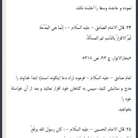
نموده و حاجت وسط را اجابت نكند.
24. قال الامام الصادق – عليه السّلام – : إنّما هي المَدْحَة
ثُمَّ الاقرارُ بالذّنبِ ثم المسألَةُ.
«بحارالانوار، ج 93، ص 318»
امام صادق – عليه السّلام – فرمود: (راه دعا اينگونه است): ابتدا خداوند را
مدح و ستايش كنيد، سپس به گناهان خود اقرار نمائيد و بعد از آن خواستة
خود را
بخواهيد.
25. قال الامام الحسين – عليه السّلام – : كان رسول الله يرفَعُ