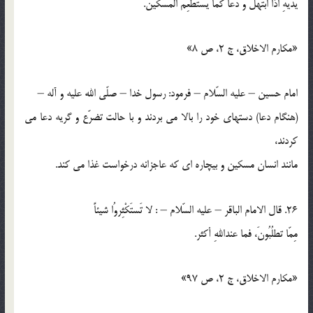
يَدَيْهِ اذا ابْتَهَلَ و دَعا كَما يَسْتطْعِمُ المسكينُ.
«مكارم الاخلاق، ج 2، ص 8»
امام حسين – عليه السّلام – فرمود: رسول خدا – صلّي الله عليه و آله –
(هنگام دعا) دستهاي خود را بالا مي بردند و با حالت تضرّع و گريه دعا مي
كردند،
مانند انسان مسكين و بيچاره اي كه عاجزانه درخواست غذا مي كند.
26. قال الامام الباقر – عليه السّلام – : لا تَستَكْثِروُا شيئاً
مِمّا تطلُبُونَ، فما عنداللهِ أكثر.
«مكارم الاخلاق، ج 2، ص 97»