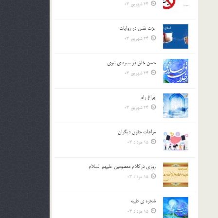
24 شهریور 03
عزت نفس در روايات
24 شهریور 03
حسن خلق در سيره ي نبوي
24 شهریور 03
چراغ راه
24 شهریور 03
مراعات حقوق ديگران
15 مرداد 03
روزي دركلام معصومين عليهم السلام
15 مرداد 03
شجره ي طيبه
15 مرداد 03