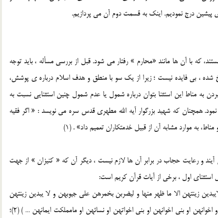
ي پيشين درج نموديم. اينک به قسمت دوم آن مي پردازيم.
ند، که با آن ها مانند «محارم » رفتار مي شود. قبل از بررسي مسأله ، بايد توجه
 شده ، بي فايده نيست ؛ زيرا از يک سو با منطق و هدف اسلام درباره ي پوشش،
ن به مناط اين استثنا بتوان درباره شمول يا عدم شمول چنين استثنايي نسبت به
ت نمود. همچنان که شهيد بزرگوار آيه الله مطهري قدس سره مي نويسد : « اگر فقيه
اط، به موارد مشابه آن از قبيل خدمتکاران تعميم داد» . (1)
يند و رعايت حجاب در برابر آن ها لازم نيست ، ديگر آن که « کنيزان » از جهت
ليل استثناي اول ، برخي از آيات قرآن کريم است:
دين زينتهن الا ما ظهر منها و ليضربن بخمرهن علي جيوبهن و لا يبدين زينتهن
الا لبعولتهن او ابائهن او اباء بعولتهن او ابنائهن او ابناء بعولتهن او اخوانهن او بني اخوانهن او بني اخواتهن او نسائهن او مامملکت ايمانهن … ) (2)؛