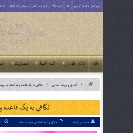
بِسْمِ اللَّـهِ الرَّحْمَـٰنِ الرَّحِيمِ
خانه
درباره ما
زیارت نامه خاص امام صادق علیه السلام
فراخو
خانه
کلام جاودان
ائمه اطهار
مهدویت
حد
اخلاق و تربیت اسلامی
نگاهي به يک قاعده و دو استثنا در موضو
نگاهي به يک قاعده و
خادم اهل البیت
اخلاق و تربیت اسلامی
,
حجاب و عفاف
26 تیر 94