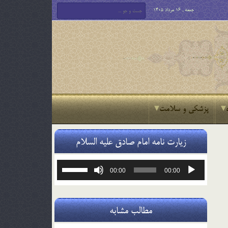
جمعه , 16 مرداد 1405
پزشکی و سلامت
زیارت نامه امام صادق علیه السلام
پخش‌کننده
برای
00:00
00:00
صوت
افزایش
یا
کاهش
صدا
مطالب مشابه
از
کلیدهای