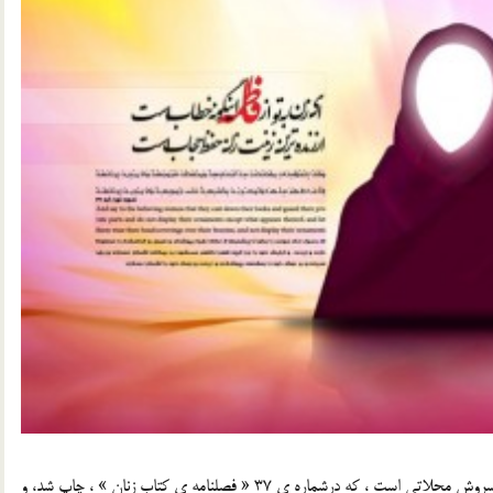
اشاره : نوشتار پيش رو به قلم حجه الاسلام و المسلمين محمد سروش محلاتي است ، که درشماره ي 37 « فصلنامه ي کتاب زنان » ، چاپ شد، و