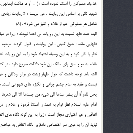
خداوند مملوکان را استثنا نموده است : ( … أو ما ملکت ايمانهن…. 
شهيد ثاني بر اساس اين روايت ، مي نويسد : « روايات زيادي ب
شامل هر مملوکي اعم از غلام و کنيز مي شود» . (8)
البته همه فقها نسبت به اين روايات بي اعتنا نبودند ؛ زيرا در م
فقهايي مانند : شيخ کليني ، اين روايات را قبول کردند. مرحو
غلام به مو و ساق پاي مالک زن خود دلالت صريح دارد ، در کتاب 
البته بايد توجه داشت که جواز اظهار زينت در برابر بردگان و ج
نيست و مقيد به عدم چشم چراني و انگيزه هاي شهواني است. د
يحل للمرأة أن ينظر عبدها الي شيء من جسدها الا الي شعرها غير
امام عليه السلام نظر توام به تعمد را استثنا فرمود و غلام ر
اتفاقي و غير اختياري مجاز است ؛ زيرا به اين گونه نگاه هاي اتف
نبايد آن را به موي سر اختصاص داد؛زيرا نگاه اتفاقي به مواضع د