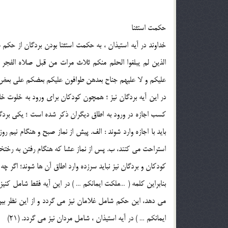
حکمت استثنا
خداوند در آيه استيذان ، به حکمت استثنا بودن بردگان از حکم ست
الذين لم يبلغوا الحلم منکم ثلاث مرات من قبل صلاه الفجر
عليکم و لا عليهم جناح بعدهن طوافون عليکم بعضکم علي بعض …) 
در اين آيه بردگان نيز ؛ همچون کودکان براي ورود به خلوت خانو
کسب اجازه در ورود به اطاق ديگران ذکر شده است ؛ يکي بردگ
بايد با اجازه وارد شوند : الف. پيش از نماز صبح و هنگام نيم ر
استراحت مي کنند، ب. پس از نماز عشا که هنگام رفتن به رختخو
کودکان و بردگان نيز نبايد سرزده وارد اطاق آن ها شوند؛ اگر چه
بنابراين کلمه ( …ملکت ايمانکم … ) در اين آيه فقط شامل کني
مي دهد، اين حکم شامل غلامان نيز مي گردد و از اين نظر بين
ايمانکم … ) در آيه استيذان ، شامل مردان نيز مي گردد. (21)