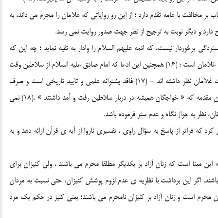
 بر مخالفت با عامه تقدم دارد ؛ از اين رو رواياتي که غلامان را محرم مي داند، به
ح دارد و ديگر نوبت به ترجيح از نظر جهت صدور روايت نمي رسد.
ستردگي برخوردار نيست، که ائمه عليهم السلام را وادار به تقيه نمايد ؛ چه اين که
فتواي ابوحنيفه که در آن عصر ، فقيه شاخص بود، عدم محرميت غلامان است ؛ (16) همچنين اين ادعا که امام صادق عليه السلام از سلاطين وقت
( نه از فقهاي عامه ) تقيه نموده است – چون آنان به محرميت غلامان نظر داشته اند – (17) فاقد پشتوانه علمي و تاييد تاريخي است و صرف
احتمال، نمي توان روايات معتبر را کنار گذاشت ؛ همچنين از اين مقدمه که « خواجگان هميشه در دربار سلاطين رفت و آمد داشتند » ،(18) نمي
، نظر به جواز نگاه و عدم ستر فرموده باشد.
ي کرد که فراتر از پاسخ به سؤال راوي ، تفسيري ناروا از آيه ي قرآن ارائه دهد و به
ه اين معنا است که زنان آزاد بر يکديگر مطلقا محرم مي باشند ، ولي کنيزان براي
باشند. اگر اين برداشت با نظريه ي عدم لزوم پوشش کنيزان، حتي نسبت به مردان
ان محرم است و زنان آزاد بر کنيزان نامحرم مي باشند؛ يعني کنيز در حکم يک مرد