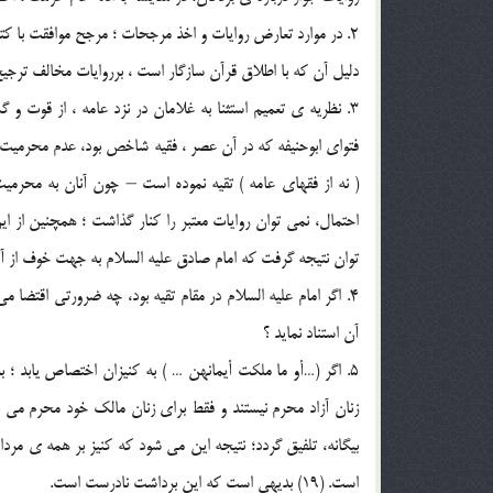
2. در موارد تعارض روايات و اخذ مرجحات ؛ مرجح موافقت با کتاب
دليل آن که با اطلاق قرآن سازگار است ، برروايات مخالف ترجي
3. نظريه ي تعميم استثنا به غلامان در نزد عامه ، از قوت و گ
توان نتيجه گرفت که امام صادق عليه السلام به جهت خوف از آنان
4. اگر امام عليه السلام در مقام تقيه بود، چه ضرورتي اقتضا م
آن استناد نمايد ؟
5. اگر (…أو ما ملکت أيمانهن … ) به کنيزان اختصاص يابد ؛ ب
زنان آزاد محرم نيستند و فقط براي زنان مالک خود محرم مي 
بيگانه، تلفيق گردد؛ نتيجه اين مي شود که کنيز بر همه ي مرد
است. (19) بديهي است که اين برداشت نادرست است.