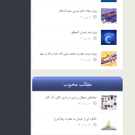
ویژه میلاد امام حسین علیه السلام
2 بهمن 04
ویژه ماه شعبان المعظّم
28 دی 04
ویژه مبعث حضرت محمد صلی الله علیه و اله و سلم
25 دی 04
مطالب محبوب
نمادهای شیطان پرستی در بازی کلش آف کلنز
11 مرداد 94
خاطره ای از توسل به حضرت زهرا(س)
23 خرداد 94