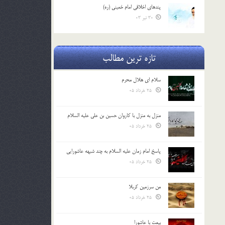
پندهاي اخلاقي امام خميني (ره)
30 تیر 03
تازه ترین مطالب
سلام ای هلال محرم
25 خرداد 05
منزل به منزل با کاروان حسین بن علی علیه السلام
25 خرداد 05
پاسخ امام زمان علیه السلام به چند شبهه عاشورایی
25 خرداد 05
من سرزمین کربلا
25 خرداد 05
بیعت با عاشورا