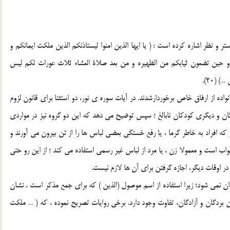
ر و نظر اشاره کرده است : ( يا ايها الذين امنوا ليستاذنکم الذين ملکت ايمانکم و
 و حين تضعون ثيابکم من الظهيره و من بعد صلاة العشاء ثلاث عورات لکم ليس
(20).
اده از ارفاق خاص برخوردارشدند. در آيات سوره ي نور، دو استثنا براي قانون لزوم
ان و ديگري کودکان نابالغ ؛ سپس توضيح مي دهد که اين دو گروه نيز در مواردي
وز که افراد به خاطر گرما ، يا رفع خستگي بعضي لباس ها را از تن بيرون مي آورند و
اب است و معمولا زن ، يا مرد از لباس غير رسمي استفاده مي کند ؛ از اين رو حتي
 در اوقات ديگر، اجازه گرفتن براي آن ها لازم نيست.
زان نمي شود؛ زيرا استفاده از اسم موصول (الذين ) که براي جمع مذکر است ، نشان
 بردگان و آزادگان، تفاوت وجود دارد. برخي روايات تصريح نموده ، که ( … ملکت