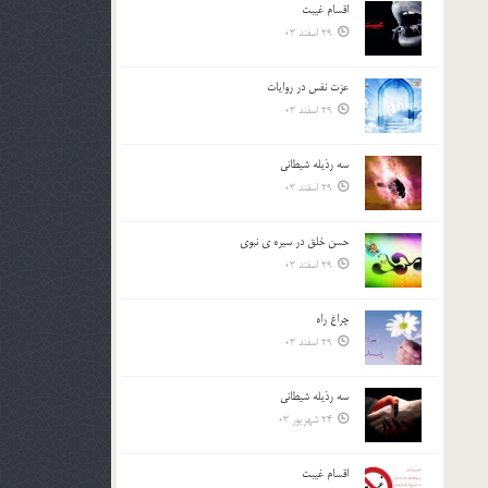
اقسام غيبت
بالا
29 اسفند 03
و
پایین
استفاده
عزت نفس در روايات
کنید.
29 اسفند 03
سه رذیله شیطانی
29 اسفند 03
حسن خلق در سيره ي نبوي
29 اسفند 03
چراغ راه
29 اسفند 03
سه رذیله شیطانی
24 شهریور 03
اقسام غيبت