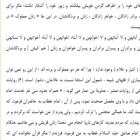
ي خود را بر اطراف گردن خويش بيفکنند و زيور خود را آشکار نکنند؛ مگر براي
برادر زادگان ، خواهر زادگان ، زنان و بردگانشان. در اين جا « زنان مملوک » در
نيست.
بائهن و لا أبنائهن و لا اخوانهن و لا أبناء اخوانهن و لا أبناء أخواتهن و لا نسائهن
ر مورد پدران ، پسران و برادران و پسران برادران و پسران خواهران و زنان [ هم کيش ] و بردگانشان
ن زن و بردگان مرد ( کنيز و غلام ) وجود ندارد ؛ چرا که هر دو مملوک و برده اند ؛ از اين رو نمي توان
حکم استثنا را به « کنيزان » اختصاص داد؛ (5) اگر چه براي بسياري از فقهاي شيعه ، شمول اين استثنا نسبت به غلامان، دشوار است. (6) روايات
کي از روايات معتبر ، معاوية بن عمار مي گويد : « همراه حدود سي نفر خدمت امام
د جاي داد و با وي مفصل صحبت نمود، پس از آن ، امام خطاب به حاضران فرمود، که
 کند. ما همگي مجلس را ترک کرديم ، ولي پدرم از من خواست که برگردم و در
دارد که مردم مدينه کارهاي ناروا انجام مي دهند! زنان قريش و بني هاشم، هنگام
امام صادق عليه السلام خطاب به من فرمود: فرزندم ! مگر قرآن نخوانده اي که