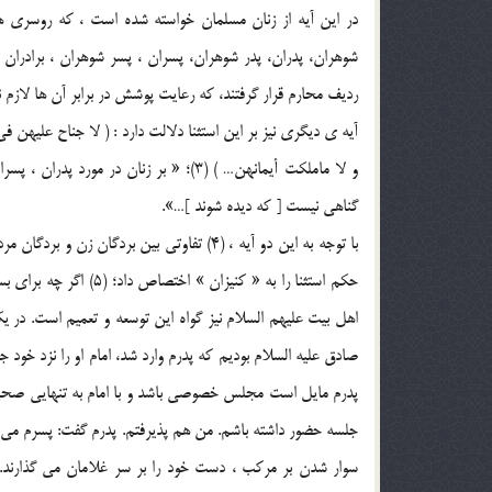
در اين آيه از زنان مسلمان خواسته شده است ، که روسري ها
شوهران، پدران، پدر شوهران، پسران ، پسر شوهران ، برادران ، 
رديف محارم قرار گرفتند، که رعايت پوشش در برابر آن ها لازم 
آيه ي ديگري نيز بر اين استثنا دلالت دارد : ( لا جناح عليهن في آ
و لا ماملکت أيمانهن… ) (3)؛ « بر زنان د
گناهي نيست [ که ديده شوند ]…».
با توجه به اين دو آيه ، (4) تفاوتي بين بردگا
اهل بيت عليهم السلام نيز گواه اين توسعه و تعميم است. در ي
صادق عليه السلام بوديم که پدرم وارد شد، امام او را نزد خو
پدرم مايل است مجلس خصوصي باشد و با امام به تنهايي صحبت
جلسه حضور داشته باشم. من هم پذيرفتم. پدرم گفت: پسرم مي پن
سوار شدن بر مرکب ، دست خود را بر سر غلامان مي گذارند. 