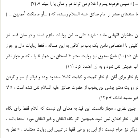
) ؛ سپس فرمود: پسرم ! غلام مي تواند مو و ساق پا را ببيند ». (7)
ا سندهاي معتبر از امام صادق عليه السلام رسيده، که ( …أو ماملکت أيمانهن … )
يان متاخران فقهايي مانند : شهيد ثاني به اين روايات ملتزم شدند و در ميان قدما نيز
م کليني با اختصاص دادن يک باب در کافي به اين مساله ، فقط روايات دال بر جواز
نظر را نقل کرد و به اين وسيله اعتماد خود را به اين روايات نشان داد.(10) شيخ صدوق نيز روايت معتبر « اسحاق بن عمار » را ، که بر جواز نظر
خويش نقل نمود و به آن اعتماد کرد. (11)
واز نظر براي آنان، از نظر کميت و کيفيت کاملا محدود بوده و فراتر از سر و گردن
ر روايت معتبر يونس بن يعقوب از حضرت صادق عليه السلام نقل شده است : « لا
 متعمد لذلک » ؛(12)
ا در چنين نظري ، مجاز دانست. اين قيد به معناي آن نيست که غلام فقط براي نگاه
اقي ، نظر اطلاق نمي شود. همچنين اگر نگاه اتفاقي و غير اتفاقي مورد استثنا باشد ،
يگر نيز حرام نيست ؛ از اين رو برخي فقها در تبيين اين روايت معتقدند : « نظر به