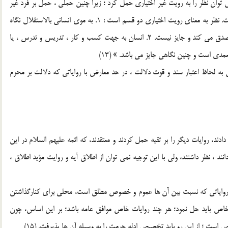
وان نظر را به رويت غير اختياري حمل کرد ؛ زيرا چنين حملي ، حمل بر فرد غير
متعارف از نظر مي باشد ، چون « نظر » ، غير از « رويت » است. نظر به معناي رويت اختياري دو قسم است : 1. به موي انساني بالاستقلال نگاه
کند و خصوصيات مو را مورد بررسي قرار دهد، که تعمد بر آن صدق مي کند و جايز نيست. 2. انسان به جهت کسب و کار ، تدريس و تدرس ، يا
تعمدي است و چنين نگاهي جايز مي باشد. » (13)
ي به لحاظ اعتبار سند و قوت دلالت ، در حد معارض با رواياتي که دلالت بر محرم
دند، روايات ديگر را بر تقيه حمل کردند و معتقدند، که ائمه عليهم السلام در اين
ند ، نظر داشتند، ولي با اين توجيه نمي توان از اطلاق آيه و روايت مؤيد اطلاق ،
 ي رواياتي که نسبت بين آن ها عموم و خصوص مطلق است، محلي براي کنارگذاشتن
ر خاص بايد حل نمود؛ هر چند روايات خاص موافق عامه باشد؛ بر اين اساس، چون
ص است ؛ از اين رو بايد تخصيص ادله حرمت را به وسيله آن ها پذيرفت. (15)