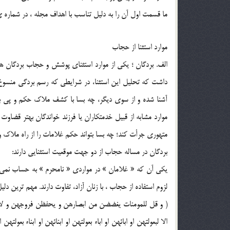
ما قسمت اول آن را به دليل تناسب با اهداف مجله ، در شماره 
موارد استثنا از حجاب
الف. بردگان ؛ يکي از موارد استثناي پوشش و حجاب بردگان هست
داشت که تحليل اين استثنا، در شرايطي که رسم بردگي منسوخ
آشنا شده و از سوي ديگر، چه بسا با کشف ملاک حکم و پي برد
موارد مشابه از قبيل خدمتکاران يا فرزند خواندگان بهتر قضاو
متهوري جرأت کند؛ چه بسا بتواند حکم غلامات را از راه ملاک و من
بردگان در مساله حجاب از دو جهت موقعيت استثنايي دارند:
يکي آن که « غلامان » در مواردي « نامحرم » به حساب نمي آ
لزوم استفاده از حجاب ، با زنان آزاد، تفاوت دارند. مهم ترين د
( و قل للمومنات يغضضن من ابصارهن و يحفظن فروجهن و لايب