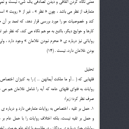
معني نگاه کردن اتفاقي و ديدن تصادفي يک شيء نيست و نمي ت
کارها و حوايج ديگر، بالتبع به مو هم نگاه مي کند، که نظر غير 
رواياتي نيز درباره ي « محرم نبودن غلامان » وجود دارد ، ول
بودن غلامان دارد، نيست . (14)
تحليل
فقهايي که ( …أو ما ملکت أيمانهن … ) را به کنيزان اختصاص دا
روايات به فتواي فقهاي عامه که آيه را شامل غلامان هم مي دان
صرف نظر کرد؛ زيرا:
1. حمل بر تقيه ، اختصاص به روايات متعارض دارد و درباره
و حمل بر تقيه نيست، بلکه اختلاف روايات را با حمل عام ب
روايات جواز درباره ي بردگان، در مقايسه با ادله عام حرمت ، اخ