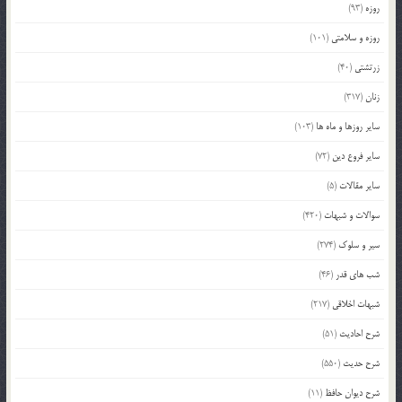
روزه
(93)
روزه و سلامتی
(101)
زرتشتی
(40)
زنان
(317)
سایر روزها و ماه ها
(103)
سایر فروع دین
(72)
سایر مقالات
(5)
سوالات و شبهات
(420)
سیر و سلوک
(274)
شب های قدر
(46)
شبهات اخلاقی
(217)
شرح احادیث
(51)
شرح حدیث
(550)
شرح دیوان حافظ
(11)