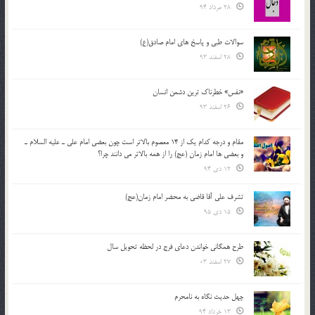
28 مرداد 94
سوالات طبی و پاسخ های امام صادق(ع)
28 اسفند 93
«نفس» خطرناک ترین دشمن انسان
26 اسفند 93
مقام و درجه كدام يك از 14 معصوم بالاتر است چون بعضي امام علي ـ عليه السلام ـ
و بعضي ها امام زمان (عج) را از همه بالاتر مي دانند چرا؟
12 دی 94
تشرف علي آقا قاضي به محضر امام زمان(عج)
15 دی 95
طرح همگانی خواندن دعای فرج در لحظه تحویل سال
27 اسفند 03
چهل حدیث نگاه به نامحرم
13 خرداد 94