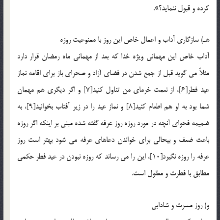
کرده و قبول ننماید؟».
هـ) سازگاری آداب و اعمال خاص این روز با ممنوعیت روزه
آداب خاص این مهمانی ویژه خدا که بعد از مهمانی ماه رمضان قرار دارد
مثلاً می گوید قبل از جمع شدن در فضای آزاد و صحرای باز برای اقامه نماز
عید فطر[6]، از نعمت خرمای من تناول کنید[7] و اگر دیگری هم مهمان
شما بود به او هم اطعام کنید[8] و نماز عید را در زیر آفتاب بخوانید[9]، به
ضمیمه فحوای آنچه در مورد روزه روز عرفه گفته شده مبنی بر اینکه اگر روزه
باعث ضعف و بیحالی برای خواندن دعاهاى عرفه می شود بهتر است روز
عرفه را روزه نگيرد[10]، این را می رساند که روزه نبودن در عید فطر حکمی
مطابق با فطرت و معقول است.
و) روز مسرت و شادابی