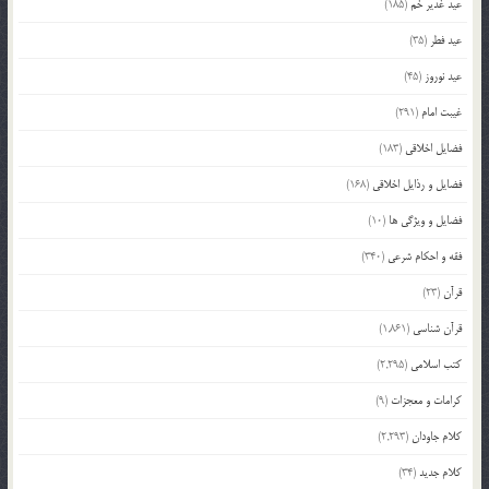
عید غدیر خم
(185)
عید فطر
(35)
عید نوروز
(45)
غیبت امام
(291)
فضایل اخلاقی
(183)
فضایل و رذایل اخلاقی
(168)
فضایل و ویژگی ها
(10)
فقه و احکام شرعی
(340)
قرآن
(23)
قرآن شناسی
(1,861)
کتب اسلامی
(2,295)
کرامات و معجزات
(9)
کلام جاودان
(2,293)
کلام جدید
(34)