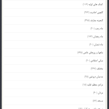
کمک های اولیه
(116)
گلچین احادیث
(372)
گنجینه معارف
(495)
ماه رجب
(20)
ماه رمضان
(176)
ماه شعبان
(20)
ماهها و روزهای خاص
(745)
مبانی اعتقادی
(20)
مختلف
(367)
مدعیان دروغین
(25)
مراجع معظم تقلید
(15)
مردان
(40)
مسجد
(87)
مسجد مقدس جمکران
(19)