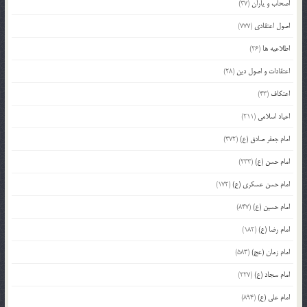
اصحاب و یاران
(37)
اصول اعتقادی
(777)
اطلاعیه ها
(26)
اعتقادات و اصول دین
(28)
اعتکاف
(43)
اعیاد اسلامی
(211)
امام جعفر صادق (ع)
(372)
امام حسن (ع)
(233)
امام حسن عسکری (ع)
(172)
امام حسین (ع)
(847)
امام رضا (ع)
(182)
امام زمان (عج)
(583)
امام سجاد (ع)
(227)
امام علی (ع)
(894)