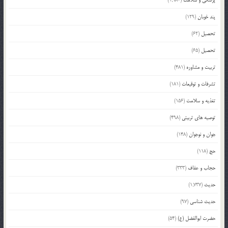
پزشکی و سلامت
(1,980)
پند خوبان
(129)
تحصیل
(62)
تحصیل
(65)
تربیت و مشاوره
(481)
تشرفات و توقیعات
(181)
تغذیه و سلامت
(156)
توصیه های تربیتی
(498)
جوان و نوجوان
(148)
حج
(118)
حجاب و عفاف
(333)
حدیث
(1,737)
حدیث شناسی
(97)
حضرت ابوالفضل (ع)
(54)