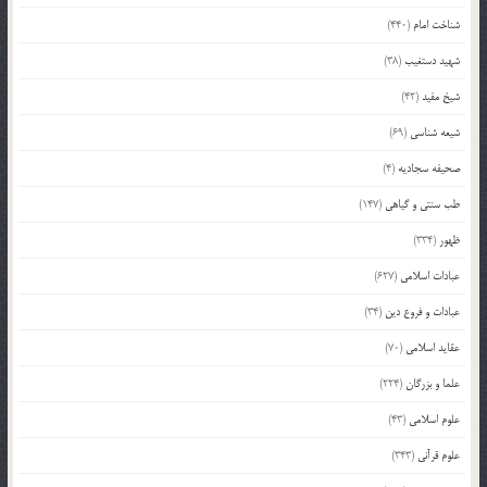
شناخت امام
(440)
شهید دستغیب
(38)
شیخ مفید
(42)
شیعه شناسی
(69)
صحیفه سجادیه
(4)
طب سنتی و گیاهی
(147)
ظهور
(334)
عبادات اسلامی
(627)
عبادات و فروع دین
(34)
عقاید اسلامی
(70)
علما و بزرگان
(224)
علوم اسلامی
(43)
علوم قرآنی
(343)