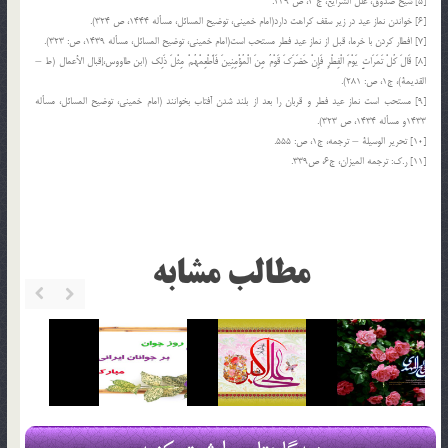
[5] شیخ صدوق، علل الشرايع،‌ ج 2، ص 239.
[6] خواندن نماز عيد در زير سقف كراهت دارد(امام خمينى، توضيح المسائل، مسأله 1444، ص 324‌).
[7] افطار كردن با خرما، قبل از نماز عيد فطر مستحب است(امام خمينى، توضيح المسائل، مسأله 1439، ص: 323‌).
[8] قَالَ‏ كُلْ تَمَرَاتٍ يَوْمَ الْفِطْرِ فَإِنْ حَضَرَكَ قَوْمٌ مِنَ الْمُؤْمِنِينَ فَأَطْعِمْهُمْ مِثْلَ ذَلِك‏ (ابن طاووس،إقبال الأعمال (ط –
القديمة)، ج‏1، ص: 281).
[9] مستحب است نماز عيد فطر و قربان را بعد از بلند شدن آفتاب بخوانند (امام خمينى، توضيح المسائل، مسأله
1433و مسأله 1434، ص 323‌).
[10] تحرير الوسيلة – ترجمه، ج‌1، ص: 555.
[11] ر.ك: ترجمه المیزان، ج6، ص339.
مطالب مشابه