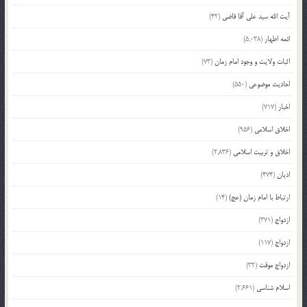
آیت الله سید علی آقا قاضی
(42)
ائمه اطهار
(5,038)
اثبات ولایت و وجود امام زمان
(73)
احادیث موضوعی
(550)
اخبار
(717)
اخلاق اسلامی
(956)
اخلاق و تربیت اسلامی
(2,836)
ادیان
(474)
ارتباط با امام زمان (عج)
(14)
ازدواج
(371)
ازدواج
(117)
ازدواج موقت
(32)
اسلام شناسی
(2,661)