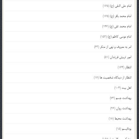
امام علی النقی (ع)
(165)
امام محمد باقر (ع)
(165)
امام محمد تقی (ع)
(146)
امام موسی کاظم (ع)
(152)
امر به معروف و نهی از منکر
(63)
امور تربیتی فرزندان
(51)
انتظار
(164)
انتظار از دیدگاه شخصیت ها
(17)
اهل بیت
(104)
بهداشت جسم
(73)
بهداشت روان
(26)
بهداشت محیط
(18)
بودائیسم
(15)