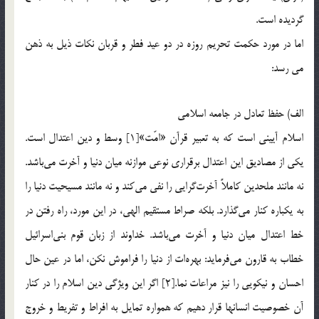
گرديده است.
اما در مورد حکمت تحريم روزه در دو عيد فطر و قربان نکات ذیل به ذهن
می رسد:
الف) حفظ تعادل در جامعه اسلامي
اسلام آييني است كه به تعبير قرآن «امّت»[1] وسط و دين اعتدال است.
يكي از مصاديق اين اعتدال برقراري نوعي موازنه ميان دنيا و آخرت مي‌باشد.
نه مانند ملحدين كاملاً آخرت‌گرايي را نفي مي‌كند و نه مانند مسيحيت دنيا را
به يكباره كنار مي‌گذارد. بلکه صراط مستقيم الهي، در اين مورد، راه رفتن در
خط اعتدال ميان دنيا و آخرت مي‌باشد. خداوند از زبان قوم بني‌اسرائيل
خطاب به قارون مي‌فرمايد: بهره‌ات از دنيا را فراموش نكن، اما در عين حال
احسان و نيكويي را نيز مراعات نما.[2] اگر اين ويژگي دين اسلام را در كنار
آن خصوصيت انسانها قرار دهيم كه همواره تمايل به افراط و تفريط و خروج