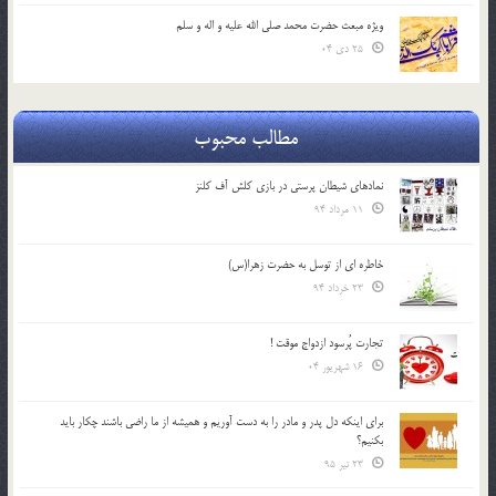
ویژه مبعث حضرت محمد صلی الله علیه و اله و سلم
25 دی 04
مطالب محبوب
نمادهای شیطان پرستی در بازی کلش آف کلنز
11 مرداد 94
خاطره ای از توسل به حضرت زهرا(س)
23 خرداد 94
تجارت پُرسود ازدواج موقت !
16 شهریور 04
براي اينكه دل پدر و مادر را به دست آوريم و هميشه از ما راضي باشند چكار بايد
بكنيم؟
23 تیر 95