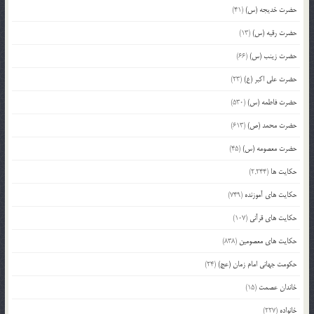
حضرت خدیجه (س)
(41)
حضرت رقیه (س)
(13)
حضرت زینب (س)
(66)
حضرت علی اکبر (ع)
(23)
حضرت فاطمه (س)
(530)
حضرت محمد (ص)
(613)
حضرت معصومه (س)
(45)
حکایت ها
(2,244)
حکایت های آموزنده
(749)
حکایت های قرآنی
(107)
حکایت های معصومین
(838)
حکومت جهانی امام زمان (عج)
(24)
خاندان عصمت
(15)
خانواده
(227)