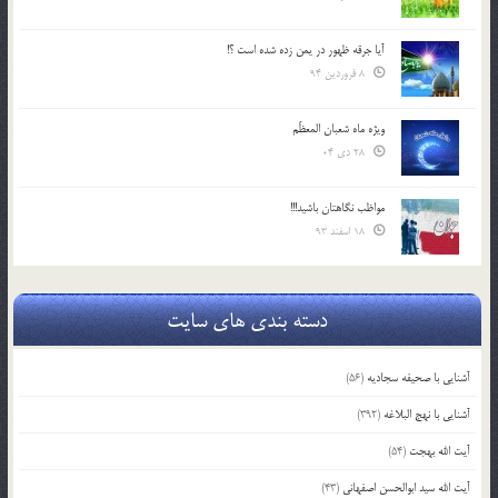
آیا جرقه ظهور در یمن زده شده است ؟!
8 فروردین 94
ویژه ماه شعبان المعظّم
28 دی 04
مواظب نگاهتان باشید!!!
18 اسفند 93
دسته بندی های سایت
آشنایی با صحیفه سجادیه
(56)
آشنایی با نهج البلاغه
(392)
آیت الله بهجت
(54)
آیت الله سید ابوالحسن اصفهانی
(43)