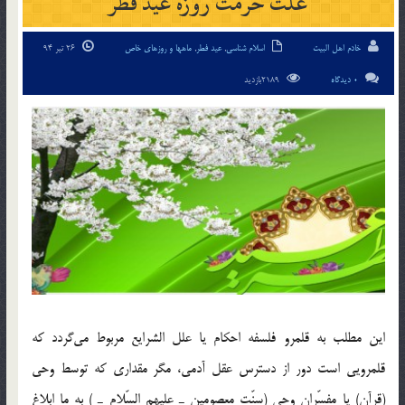
علت حرمت روزه عید فطر
خادم اهل البیت
اسلام شناسی
,
عید فطر
,
ماهها و روزهای خاص
26 تیر 94
0 دیدگاه
2189بازدید
این مطلب به قلمرو فلسفه احكام يا علل ‌الشرايع مربوط مي‌گردد كه
قلمرويي است دور از دسترس عقل آدمي، مگر مقداري كه توسط وحي
(قرآن) يا مفسّران وحي (سنّت معصومين ـ عليهم السّلام ـ ) به ما ابلاغ