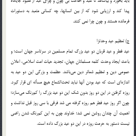
باید بخورد و بیاشامد تا تعبد و اطاعت بی چون و چرای عبد از معبود جایگاه
پیدا کند و ارزیابی شود که از بین انسانها، چه کسانی متعبد به دستورات
فرمانده هستند و چون چرا نمی کنند.
ج) تعظیم عید وحدتزا
عید فطر و عید قربان دو عید بزرگ تمام مسلمین در سرتاسر جهان است؛ و
باعث ایجاد وحدت کلمه مسلمانان جهان، تجدید حیات امت اسلامی، اعلان
عمومی دین و تعظیم شعائر دین می‌باشد. عظمت و بزرگي اين دو عيد به
اندازه‌اي است كه عيد بودن آنها نبايد تحت‌الشعاع هیچ مسأله ای قرار گيرد.
روزه گرفتن در اين دو روز بدون شك اين دو عيد بزرگ را كم‌رنگ مي‌سازد؛
چون اگر روز عید فطر هم روزه گرفته می شد فرقی با سی روز قبل نداشت و
اهمیت آن چندان روشن نمی شد؛ خداوند چون به اين كم‌رنگ شدن راضي
نيست دستور به حرمت روزه در این دو عید بزرگ داده است.