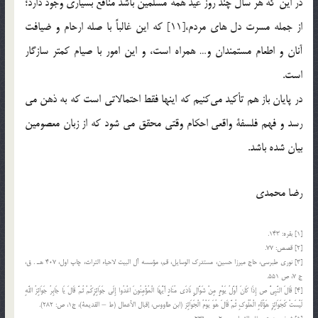
در این كه هر سال چند روز عید همه مسلمین باشد منافع بسیاری وجود دارد؛
از جمله مسرت دل های مردم،[11] كه این غالباً با صله ارحام و ضیافت
آنان و اطعام مستمندان و… همراه است، و این امور با صیام كمتر سازگار
است.
در پایان باز هم تأكيد مي‌كنيم كه اينها فقط احتمالاتی است که به ذهن می
رسد و فهم فلسفۀ واقعي احكام وقتی محقق می شود که از زبان معصومین
بیان شده باشد.
رضا محمدی
[1] بقره: 143.
[2] قصص: 77.
[3] نوري طبرسي، حاج ميرزا حسين، مستدرك الوسايل، قم، مؤسسه آل‌ البيت لاحياء التراث، چاپ اول، 407 هـ . ق،
ج 7، ص 551.
[4] قَالَ النَّبِيُّ ص‏ إِذَا كَانَ أَوَّلُ يَوْمٍ مِنْ شَوَّالٍ نَادَى مُنَادٍ أَيُّهَا الْمُؤْمِنُونَ اغْدُوا إِلَى جَوَائِزِكُمْ ثُمَّ قَالَ يَا جَابِرُ جَوَائِزُ اللَّهِ
لَيْسَتْ كَجَوَائِزِ هَؤُلَاءِ الْمُلُوكِ ثُمَّ قَالَ هُوَ يَوْمُ الْجَوَائِز (ابن طاووس، إقبال الأعمال (ط – القديمة)، ج‏1، ص: 282).