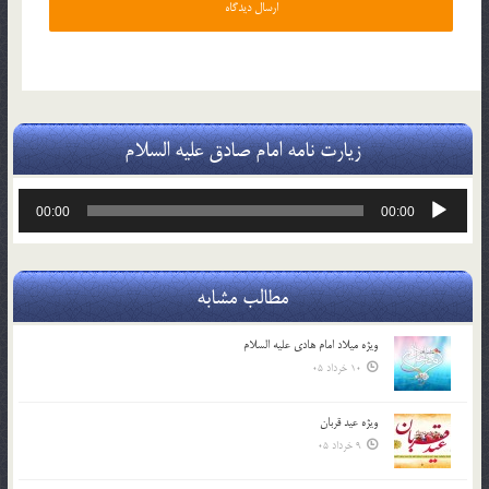
زیارت نامه امام صادق علیه السلام
پخش‌کننده
00:00
00:00
صوت
مطالب مشابه
ویژه میلاد امام هادی علیه السلام
10 خرداد 05
ویژه عید قربان
9 خرداد 05