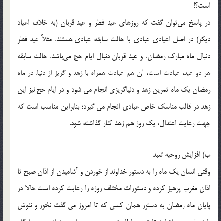
است؟!
در پاسخ مي‌توان گفت که روزهاي عيد فطر و عيد قربان (به خلاف اعیاد
دیگر) در اصل اعيادی عبادي با حالت سابقه عبادی هستند. مثلاًُ عيد فطر
دنبال ماه مبارك رمضان، و عيد قربان دنبال ايام حج مي‌باشد. حالت سابقه
هر دو عید، عبادت است، آن هم عبادت همراه با زهد و گريز از دنيا. در ماه
رمضان يك ماه تمرين زهد و دنياگريزي انجام می شود و در ايام حج نيز این
زهد در قالب مناسک خاص عبادی انجام می گیرد؛ بنابراين مناسب است كه
جهت رعايت اعتدال، يك روز هم زهد كنار گذاشته شود.
ب) افزایش روحیه تعبد
وقتی انسان یک ماه را به دستور خداوند از خوردن و آشامیدن از اذان صبح تا
اذان مغرب پرهیز کرده و دستورات مختلف روزه را رعایت کرده است حالا در
پایان ماه رمضان به دستور همان کسی که تا امروز می گفت نخور و ننوش