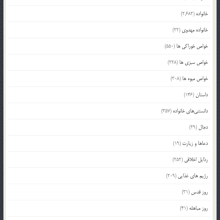
خانواده
(2,682)
خانواده مهدوی
(22)
خواص خوراکی ها
(550)
خواص سبزی ها
(228)
خواص میوه ها
(308)
داستان
(146)
دانستنی‌های خانواده
(357)
دجال
(29)
دعاها و زیارت
(19)
رذایل اخلاقی
(252)
رژیم های غذایی
(209)
روز قدس
(31)
روز مباهله
(41)