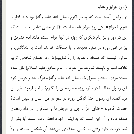
د) روز جوایز و هدایا
در روایتی آمده است که پیامبر اکرم (صلی الله علیه وآله) روز عید فطر را
«یوم الجوائز» یعنی روز جوایز نامیده است.[4] در بعضي تعابير آمده است كه
اين دو روز و نيز ايام ديگري كه روزه در آنها حرام است، مانند ايام تشريق و
نيز در نفي روزه در سفر، هديه‌ها و يا صدقات خداوند است بر بندگانش، و
سزاوار نيست كه صدقه و هديه را ردّ نماييم.[5] رد احسان شخص کریم
خلاف ادب و ناپسند شمرده می شود. از امام صادق(علیه السلام) نقل شده
است: مردى محضر رسول خدا(صلی الله علیه وآله) مشرّف شد و عرض کرد
:اى رسول خدا! آیا در سفر، روزه ماه رمضان را بگیرم؟ پیامبر فرمود: خیر. آن
مرد گفت: ای رسول خدا! گرفتن روزه در سفر بر من آسان و سهل است؟
حضرت فرمود: «خدای عزّ و جل بر مریض‌ها و مسافران در ماه رمضان
صدقه داده و آن این است که به ایشان اجازه افطار داده است. آیا یکى از
شما دوست دارد وقتى به کسى صدقه‌اى می‌دهد آن شخص صدقه را ردّ