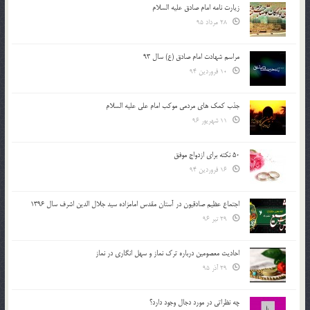
زیارت نامه امام صادق علیه السلام
28 مرداد 95
مراسم شهادت امام صادق (ع) سال 93
10 فروردین 94
جذب کمک های مردمی موکب امام علی علیه السلام
11 شهریور 96
50 نکته برای ازدواج موفق
16 فروردین 94
اجتماع عظیم صادقیون در آستان مقدس امامزاده سید جلال الدین اشرف سال 1396
29 تیر 96
احادیث معصومین درباره ترک نماز و سهل انگاری در نماز
29 آذر 95
چه نظراتی در مورد دجال وجود دارد؟