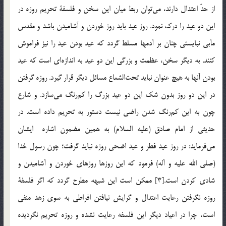
از حدّ اعتدال دارند، مي‌توان ربط ميان اين سخن و فلسفۀ تحريم روزه در
اين دو عيد را درك نمود. روز عيد بايد روز خوردن و آشاميدن باشد و مقدس
مآبي نبايستي چنان بر آدمها مسلط گردد كه عيد بودن عيد را نيز فراموش
كنند. به ديگر سخن، عظمت و بزرگي اين دو عيد به اندازه‌اي است كه عيد
بودن آنها به هيچ عنوان نبايد تحت‌الشعاع مسائل ديگر قرار گيرد. روزه گرفتن
در اين دو روز بدون شك اين دو عيد بزرگ را كم‌رنگ مي‌سازد. و شارع
چون به اين كم‌رنگ شدن راضي نيست دستور به تحريم داده است. در
حديثي از امام صادق (عليه السلام) به همين مضمون اشاره ايشان
مي‌فرمايد: در روز عيد فطر و عيد اضحي روزه نبايد گرفت؛ چون رسول خدا
(صلي الله عليه و آله) فرمود كه اين روزها روزهاي خوردن و آشاميدن و
شادي كردن است.[3] ممكن است اين شبهه مطرح گردد كه اگر فلسفۀ
روزه نگرفتن رعايت اعتدال و گرايش نيافتن افراطي به سوي زهد منفي
است، چرا در اعياد ديگر اين فلسفه رعايت نشده و روزه تحريم نگرديده