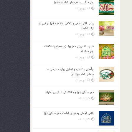
روش‌شناسی مناظره‌های امام جواد (ع)
16 شهریور 03
بررسی نقش علمی و کلامی امام جواد (ع) در تبیین و
اثبات امامت
16 شهریور 03
احادیث تفسیری امام جواد (ع) همراه با ملاحظات
روش‌شناسانه
16 شهریور 03
درآمدی بر تقسیم و تحلیل روایات سیاسی –
اجتماعی امام جواد (ع)
16 شهریور 03
امام عسکری(ع) چه انتظاراتی از شیعیان دارند
7 مرداد 03
نگاهی اجمالی به دوران امامت امام عسکری(ع)
7 مرداد 03