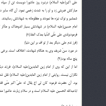
علي اكبر(علیه السلام) درنبرد روز عاشورا دويست تن از سپاه
مباركش ضربتي زد و او را به شدت زخمي نمود. آن گاه ساير د
شمشير و نوك نيزه ها نمودند و مظلومانه به شهادتش رسانيدند.
امام حسين(علیه السلام) در شهادتش بسيار اندوهناك و متأث
فرمود:ولدي علي عَلَي الدّنيا بعدك العفا.(8)
(فرز ندم علي ،ديگر بعد از تو اف بر اين دنيا)
در مورد سنّ شريف وي به هنگام شهادت، اختلاف است. برخي م
پنج ساله بود.(9)
اما از اين كه وي از امام زين العابدين(علیه السلام)، فرزند 
نگاران نيست. روايتي از امام زين العابدين(علیه السلام) نقل
اباعبدالله الحسين عليه السلام است و در سلام زيارت عاشورا من