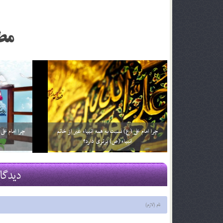
مط
چرا به امام علی (علیه السلام) حیدرکرار می گفتند؟
چرا تولد حضر
29 اسفند 03
29 اسفند 03
دیدگا