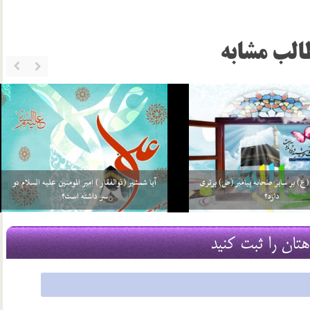
الب مشابه
ت علی (ع) در کعبه بوده است؟
اخلاق اجتماعی امام جواد (ع)
16 شهریور 03
هتان را ثبت کنید