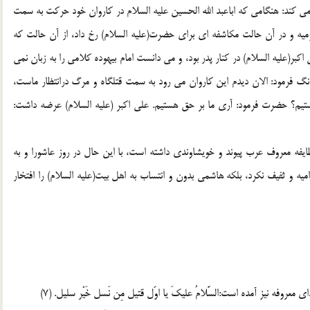
كند: هنگامي كه اباعبد الله الحسين عليه السلام در كاروان خود حركت به سمت
وميه و در آن حالت مكاشفه اي براي حضرت(علیه السلام) رخ داد، از آن حالت كه
ي اكبر(علیه السلام) در كنار پدر بود، و مي دانست امام بيهوده كلامي را به زبان نمي
نگ فرمود: الان ديدم اين كاروان مي رود به سمت قتلگاه و مرگ درانتظار ماست،
يستيم؟ حضرت فرمود: آري ما بر حق هستيم. علي اكبر (علیه السلام) عرضه داشت:
يفه معروف عرب پيوند و خويشاوندي داشته است، با اين حال در روز عاشورا و به
اميه و ثفيف نكرد، بلكه هاشمي بدون و انتساب به اهل بيت(علیه السلام) را افتخار
وفه نيز آمده است:السَّلامُ عليكَ يا اوّل قتيل مِن نَسل خَيْر سليل. (7)