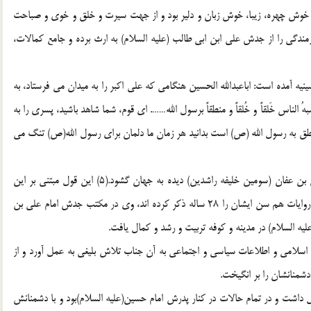
ي خوش چهره، زيبا، خوش زبان و دلير بود و از جهت سيرت و خلق و خوي و صباحت
مندگي را از جدش علي ابن ابي طالب (علیه السلام) به ارث برده و جامع كمالات،
ه آمده است: اباعبدالله الحسين هنگامي كه علي اكبر را به ميدان مي فرستاد، به
ُ الناس خَلقاً و خُلقاً و منطقاً برسول الله……. اي قوم، شما شاهد باشيد، پسري را به
طق به رسول الله (ص) است بدانيد هر زمان ما دلمان براي رسول الله(ص) تنگ مي
بنا به نقل ابوالفرج اصفهاني، آن حضرت درعصر خلافت عثمان بن عفان (سومين خليفه راشدين) ديده به جهان گشود.(5) اين قول مبتني بر اين
است كه وي به هنگام شهادت بيست و پنج ساله بود. در برخي روايات هم سن ايشان را 28 ساله ذكر كرده اند، وي در مكتب جدش امام علي بن
یه السلام) در مدينه و كوفه تربيت و رشد و كمال يافت.
 اسلامي و اطلاعات سياسي و اجتماعي به آن جناب تلاش بليغي به عمل آورد و از
منانشان را بر انگيخت.
ل داشت و در تمام حالات در كنار پدرش امام حسين(علیه السلام)بود و با دشمنانش