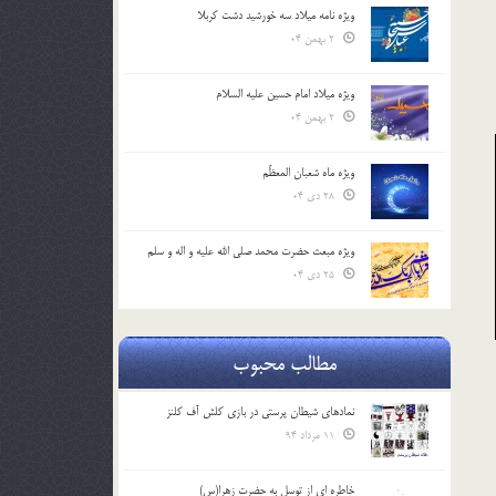
ویژه نامه میلاد سه خورشید دشت کربلا
2 بهمن 04
ویژه میلاد امام حسین علیه السلام
2 بهمن 04
ویژه ماه شعبان المعظّم
28 دی 04
ویژه مبعث حضرت محمد صلی الله علیه و اله و سلم
25 دی 04
مطالب محبوب
نمادهای شیطان پرستی در بازی کلش آف کلنز
11 مرداد 94
خاطره ای از توسل به حضرت زهرا(س)