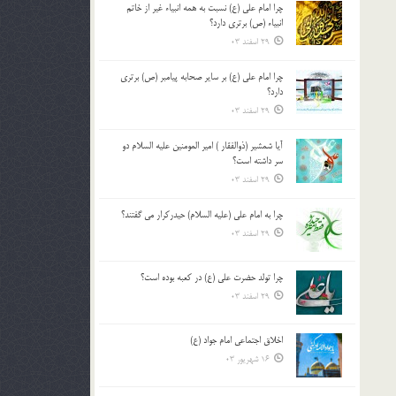
چرا امام علی (ع) نسبت به همه انبیاء غیر از خاتم
بالا
انبیاء (ص) برتری دارد؟
و
29 اسفند 03
پایین
استفاده
چرا امام علی (ع) بر سایر صحابه پیامبر (ص) برتری
کنید.
دارد؟
29 اسفند 03
آیا شمشیر (ذوالفقار ) امیر المومنین علیه السلام دو
سر داشته است؟
29 اسفند 03
چرا به امام علی (علیه السلام) حیدرکرار می گفتند؟
29 اسفند 03
چرا تولد حضرت علی (ع) در کعبه بوده است؟
29 اسفند 03
اخلاق اجتماعی امام جواد (ع)
16 شهریور 03