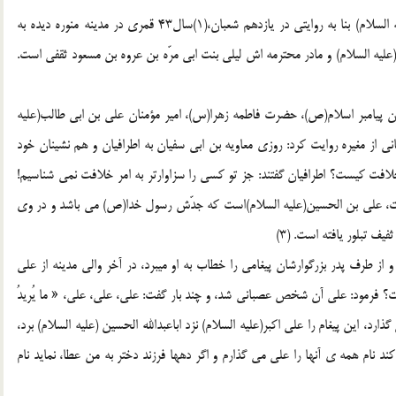
حضرت علي اكبر (علیه السلام) فرزند ابي عبدالله الحسين(علیه السلام) بنا به روايتي در يازدهم شعبان،(1)سال43 قمري در مدينه منوره ديده به
یه السلام) و مادر محترمه اش ليلي بنت ابي مرّه بن عروه بن مسعود ثقفي است.
ون پيامبر اسلام(ص)، حضرت فاطمه زهرا(س)، امير مؤمنان علي بن ابي طالب(علیه
اني از مغيره روايت كرد: روزي معاويه بن ابي سفيان به اطرافيان و هم نشينان خود
لافت كيست؟ اطرافيان گفتند: جز تو كسي را سزاوارتر به امر خلافت نمي شناسيم!
افت، علي بن الحسين(علیه السلام)است كه جدّش رسول خدا(ص) مي باشد و در وي
 تبلور يافته است. (3)
و از طرف پدر بزرگوارشان پيغامي را خطاب به او ميبرد، در آخر والي مدينه از علي
رت؟ فرمود: علي آن شخص عصباني شد، و چند بار گفت: علي، علي، علي، « ما يُريدُ
د، اين پيغام را علي اكبر(علیه السلام) نزد اباعبدالله الحسين (علیه السلام) برد،
كند نام همه ي آنها را علي مي گذارم و اگر دهها فرزند دختر به من عطا، نمايد نام