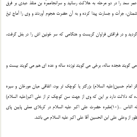
 عمر سعد را در دو مرحله به هلاكت رسانيد و سرانجاممرّه بن منقذ عبدي بر فرق
شمنان، جرأت و جسارت پيدا كرده و به آن حضرت هجوم آوردند و وي را آماج تيغ
ر گرديد و در فراقش فراوان گريست و هنگامي كه سر خونين اش را در بغل گرفت،
ي گويند هجده ساله، برخي مي گويند نوزده ساله و عده اي هم مي گويند بيست و
ديگر امام حسين(علیه السلام) بزرگتر يا كوچك تر بود، اتفاقي ميان مورخان و سيره
 شده كه دلالت دارد بر اين كه وي از جهت سن كوچك تر از علي اكبر(علیه السلام)
بود. آن حضرت فرمود: كان لي اخ يقال له عليّ اكبر منّي قتله الناس …(10)مقبره حضرت علي اكبر عليه السلام در كربلاي معلي پايين پاي
ظور از وعلي علي ابن الحسين آقا علي اكبر عليه السلام مي باشد.