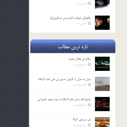
22 تیر 03
چگونگی شهادت امام حسن عسکری(ع)
22 تیر 03
تازه ترین مطالب
سلام ای هلال محرم
25 خرداد 05
منزل به منزل با کاروان حسین بن علی علیه السلام
25 خرداد 05
پاسخ امام زمان علیه السلام به چند شبهه عاشورایی
25 خرداد 05
من سرزمین کربلا
25 خرداد 05