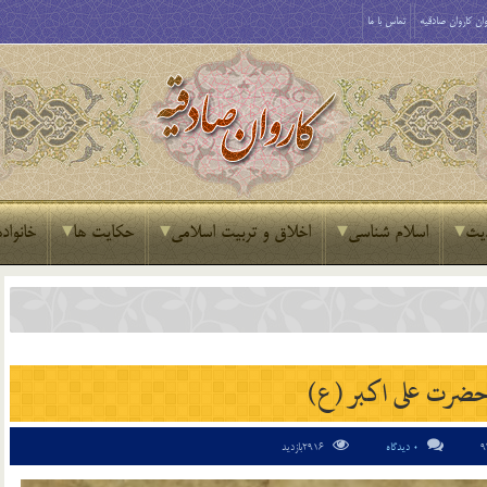
ان کاروان صادقیه
تماس با ما
یث
اسلام شناسی
اخلاق و تربیت اسلامی
حکایت ها
خانواده
ضرت علی اکبر (ع)
0 دیدگاه
2916بازدید