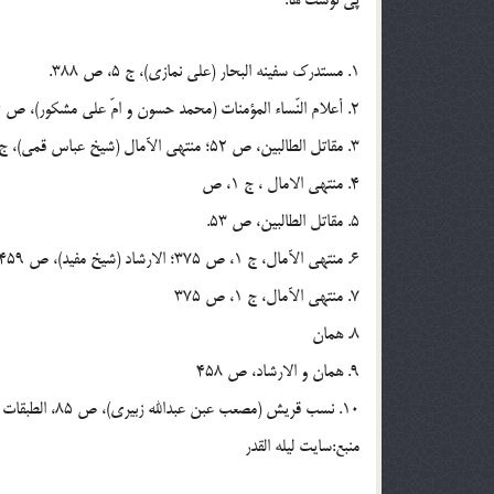
پى نوشت ها:
1. مستدرك سفينه البحار (علي نمازي)، ج 5، ص 388.
2. أعلام النّساء المؤمنات (محمد حسون و امّ علی مشكور)، ص 126؛ مقاتل الطالبين (ابوالفرج اصفهانی)، ص 52.
3. مقاتل الطالبين، ص 52؛ منتهی الآمال (شيخ عباس قمی)، ج 1، ص 373 و ص 464.
4. منتهي الامال ، ج 1، ص
5. مقاتل الطالبين، ص 53.
6. منتهي الآمال، ج 1، ص 375؛ الارشاد (شيخ مفيد)، ص 459
7. منتهي الآمال، ج 1، ص 375
8. همان
9. همان و الارشاد، ص 458
10. نسب قريش (مصعب عبن عبدالله زبيري)، ص 85، الطبقات الكبري (محمد بن سعد زهري)، ج 5، ص 211 و برگرفته از سایت تبیان می باشد.
منبع:سایت لیله القدر