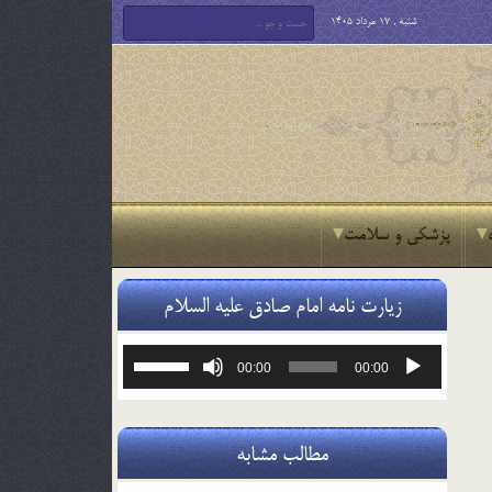
شنبه , 17 مرداد 1405
پزشکی و سلامت
زیارت نامه امام صادق علیه السلام
پخش‌کننده
برای
00:00
00:00
صوت
افزایش
یا
کاهش
صدا
مطالب مشابه
از
کلیدهای