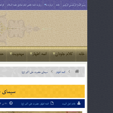
بِسْمِ اللَّـهِ الرَّحْمَـٰنِ الرَّحِيمِ
خانه
درباره ما
زیارت نامه خاص امام صادق علیه السلام
فراخو
خانه
کلام جاودان
ائمه اطهار
مهدویت
حد
ائمه اطهار
سیمای حضرت علی اکبر (ع)
سیمای ح
خادم اهل البیت
ائمه اطهار
,
حضرت علی اکبر (ع)
31 تیر 94