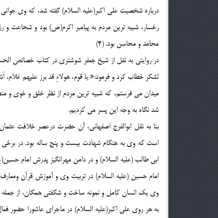
درباره شخصيت علي اكبر(علیه السلام) گفته شد، كه وي جوان
رخسار، شبيه ترين مردم به پيامبر اكرم(ص) بود و شجاعت و رز
محامد و محاسن بود. (4)
در روايتي به نقل از شيخ جعفر شوشتري در كتاب خصائص الحسيني
لشگر خطاب كرد و فرمود:« يا قوم، هولاءِ قد برز عليهم غلام، اَشبه
ميدان مي فرستم، كه شبيه ترين مردم از نظر خلق و خوي و من
شد نگاه به وجه اين پسر مي كرديم.
ابي طالب (علیه السلام) و در دامن مهرانگيز پدرش امام حسين(عل
امام حسين (علیه السلام) در تربيت وي و آموزش قرآن ومعارف
وي يك انسان كامل و نمونه ساخت و شگفتي همگان، از جمله دش
به هر روي علي اكبر(علیه السلام) در ماجراي عاشورا حضور فعا