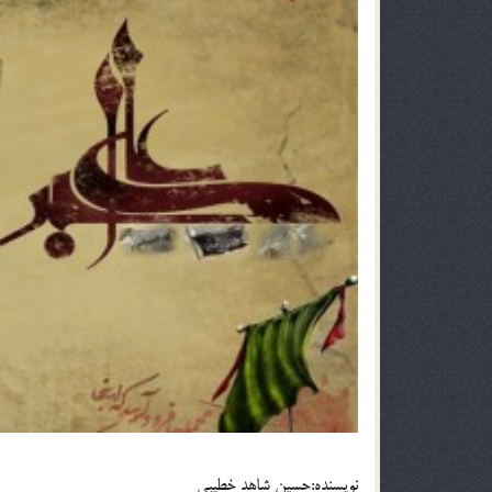
نويسنده:حسين شاهد خطيبي