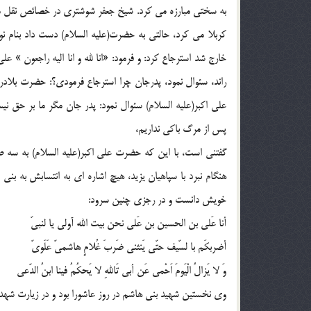
به سختي مبارزه مي كرد. شيخ جعفر شوشتري در خصائص نقل مي 
كربلا مي كرد، حالتي به حضرت(علیه السلام) دست داد بنام ن
خارج شد استرجاع كرد: و فرمود: «انا لله و انا اليه راجعون » عل
راند، سئوال نمود، پدرجان چرا استرجاع فرمودي؟: حضرت بلادر
علي اكبر(علیه السلام) سئوال نمود: پدر جان مگر ما بر حق ن
پس از مرگ باكي نداريم،
گفتني است، با اين كه حضرت علي اكبر(علیه السلام) به سه طا
هنگام نبرد با سپاهيان يزيد، هيچ اشاره اي به انتسابش به بني 
خويش دانست و در رجزي چنين سرود:
أنا عَلي بن الحسين بن عَلي نحن بيت الله آولي يا لنبيّ
أضربكَم با لسّيف حتّي يَنثني ضَربَ غُلامٍ هاشميّ عَلَويّ
وَ لا يَزالُ الْيَومَ اَحْمي عَن أبي تَاللهِ لا يَحكُمُ فينا ابنُ الدّعي
وي نخستين شهيد بني هاشم در روز عاشورا بود و در زيارت شهداي معر