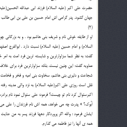
جهان گشود. پدر گرامي اش امام حسين بن علي بن ابي طالب (عل
(2)
او از طايفه خوش نام و شريف بني هاشم بود . و به بزرگاني چ
السلام) و امام حسين (علیه السلام) نسبت دارد . ابوالفرج اصفه
گفت: به نظر شما سزاوارترين و شايسته ترين فرد امت به امر خ
معاويه گفت: اين چنين نيست. بلكه سزاوارترين فرد براي خل
شجاعت و دليري بني هاشم، سخاوت بني اميه و فخر و فخامت ثفيف
نقل است روزي علي اكبر(علیه السلام) به نزد والي مدينه رفته 
اكبرسئوال كرد نام تو چيست؟ فرمود: علي سئوال نمود نام براد
اَبُوك؟ » پدرت چه مي خواهد، همه اش نام فرزندان را علي مي گذار
ايشان فرمود : والله اگر پروردگار دهها فرزند پسر به من عنايت 
همه ي آنها را نيز فاطمه مي گذارم.