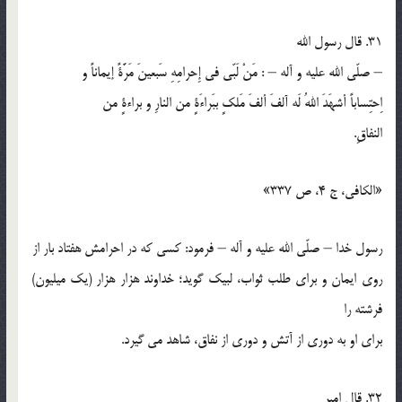
31. قال رسول الله
– صلّي الله عليه و آله – : مَنْ لَبّي في إِحرامِهِ سَبعينَ مَرَّةً إيماناً و
اِحتِساباً أشهَدَ اللهُ لَه آلفَ ألفَ مَلكٍ ببَراءَةٍ من النارِ و براءةٍ من
النفاقِ.
«الكافي، ج 4، ص 337»
رسول خدا – صلّي الله عليه و آله – فرمود: كسي كه در احرامش هفتاد بار از
روي ايمان و براي طلب ثواب، لبيك گويد؛ خداوند هزار هزار (يك ميليون)
فرشته را
براي او به دوري از آتش و دوري از نفاق، شاهد مي گيرد.
32. قال امير