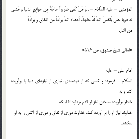
المؤمنين – عليه السّلام – : وَ مَنْ كَفي ضَريراً حاجَةً مِن حوائِجِ الدنيا و مَشي
له فيها حتي يَقضِيَ اللهُ لَهُ حاجةً، أَعطاه اللهُ براءَةً من النفاقِ و براءَةً
من النار.
«امالي شيخ صدوق، ص 516»
امام علي – عليه
السّلام – فرمود: و كسي كه از دردمندي، نيازي از نيازهاي دنيا را برآورده
كند و به
خاطر برآورده ساختن نياز او قدم بردارد تا اينكه
خداوند نياز او را بر آورده كند، خداوند دوري از نفاق و دوري از آتش را به او
ببخشد.