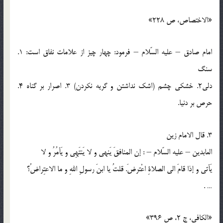
«الاختصاص، ص 228»
امام صادق – عليه السّلام – فرمود: چهار چيز از علامات نفاق است: 1.
سنگ
دلي2. خشكي چشم (اشك نداشتن و گريه نكردن) 3. اصرار بر گناه 4.
حرص بر دنيا.
3. قال الامام زين
العابدين – عليه السّلام – : إن المنافقَ يَنهي و لا يَنتَهِي و يَأمُرُ و لا
يَأتي و إذا قامَ الي الصلاةِ اعْترضَ. قلتُ يا ابنَ رسولِ اللهِ و ما الاعتِراضُ؟
… .
«الكافي، ج 2، ص 396»