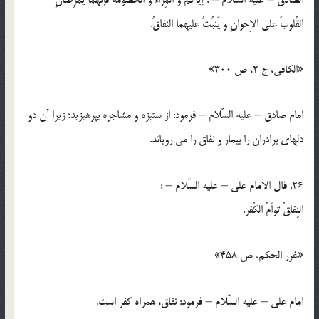
القُلوبَ علي الاِخوانِ و يَنبُتُ عليهما النفاقُ.
«الكافي، ج 2، ص 300»
امام صادق – عليه السّلام – فرمود: از ستيزه و مشاجره بپرهيزيد؛ زيرا آن دو
دلهاي برادران را بيمار و نفاق را مي روياند.
26. قال الامام علي – عليه السّلام – :
النِفاقُ تواَمُ الكُفر.
«غرر الحكم، ص 458»
امام علي – عليه السّلام – فرمود: نفاق، همراه كفر است.