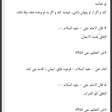
تو خيانت
كند و اگر از او پنهان باشي، غيبتت كند و اگر به تو وعده دهد، وفا نكند.
4. قال الامام علي – عليه السّلام – :
النِفاقُ يُفسِدُ الايمانَ.
«غرر الحكم، ص 458»
امام علي – عليه السّلام – فرمود: نفاق، ايمان را فاسد مي کند.
5. قال الامام علي – عليه السّلام – :
النِفاقُ اَخُو الشِركِ.
«غرر الحكم، ص 458»