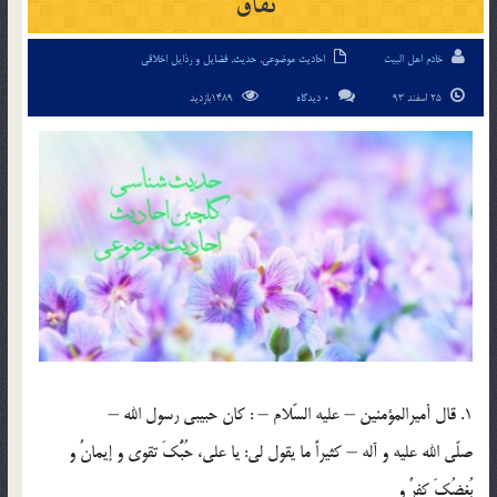
نفاق
خادم اهل البیت
احادیث موضوعی
,
حدیث
,
فضایل و رذایل اخلاقی
25 اسفند 93
0 دیدگاه
1489بازدید
1. قال أميرالمؤمنين – عليه السّلام – : كان حبيبي رسول الله –
صلّي الله عليه و آله – كثيراً ما يقول لي: يا علي، حُبُّكَ تقوي و إيمانٌ و
بُغضُكَ كفرٌ و