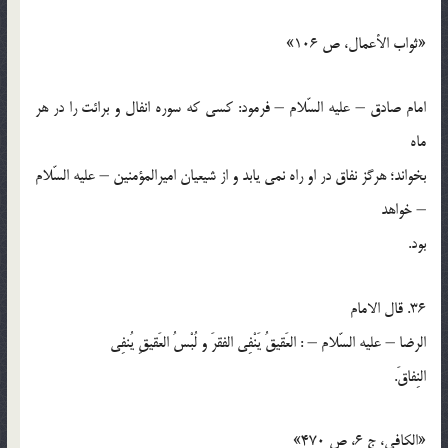
«ثواب الأعمال، ص 106»
امام صادق – عليه السّلام – فرمود: كسي كه سوره انفال و برائت را در هر
ماه
بخواند؛ هرگز نفاق در او راه نمي يابد و از شيعيان اميرالمؤمنين – عليه السّلام
– خواهد
بود.
36. قال الامام
الرضا – عليه السّلام – : العَقيقُ يَنْفِي الفقرَ و لُبْسُ العَقيقِ يُنفِي
النِفاقَ.
«الكافي، ج 6، ص 470»