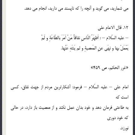
مي شماريد، مي گويد و آنچه را كه ناپسند مي داريد، انجام مي دهد.
12. قال الامام علي
– عليه السّلام – : اَظهَرُ النّاسِ نفاقاً مَنْ اَمَرَ بالطّاعَةِ و لَمْ
يَعْمَلْ بها و نهَي عنِ المَعصيةِ و لم يَنتَهِ عَنْها.
«غرر الحكم، ص 459»
امام علي – عليه السّلام – فرمود: آشكارترين مردم از جهت نفاق، كسي
است كه
به طاعتي فرمان دهد و خود بدان عمل نكند و از معصيت باز دارد، در حالي
كه خود دوري
نورزد.