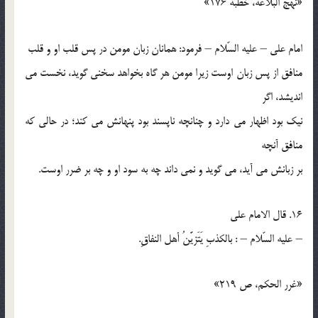
«نهج البلاغه، خطبه 176»
امام علي – عليه السّلام – فرمود: همانان زبان مومن در پس قلب او و قلب
منافق از پس زبان اوست زيرا مومن هر گاه بخواهد سخني گويد، نخست مي
انديشد، اگر
نيك بود اظهار مي دارد و چنانچه ناپسند بود پنهانش مي كند؛ در حالي كه
منافق آنچه
بر زبانش مي آيد، مي گويد و نمي داند چه به سود او و چه بر ضرر اوست.
16. قال الامام علي
– عليه السّلام – : بالكذبِ يَتَزيَّنُ أهل النفاقِ.
«غرر الحكم، ص 219»