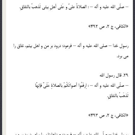
– صلّي الله عليه و آله – : الصلاةُ عليَّ و عَلي أهلِ بيتي تَذهبُ بالنفاقِ.
«الكافي، ج 2، ص 492»
رسول خدا – صلي الله عليه و آله – فرمود: درود بر من و اهل بيتم، نفاق را
مي برد.
29. قال رسول الله
– صلّي الله عليه و آله – : اِرفَعُوا أصواتَكُمْ بالصلاةِ عَلَيَّ فإنهَّا
تَذهَبُ بالنفاقِ.
«الكافي، ج 2، ص 493»
رسول خدا – صلّي الله عليه و آله – فرمود: صداهايتان را براي درود بر من