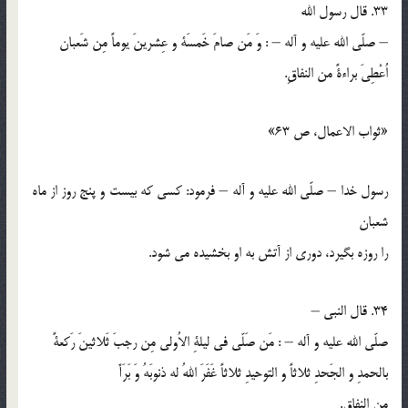
33. قال رسول الله
– صلّي الله عليه و آله – : وَ مَن صامَ خَمسَة و عِشرينَ يوماً مِن شَعبان
اُعْطِيَ براءةً من النفاقِ.
«ثواب الاعمال، ص 63»
رسول خدا – صلّي الله عليه و آله – فرمود: كسي كه بيست و پنج روز از ماه
شعبان
را روزه بگيرد، دوري از آتش به او بخشيده مي شود.
34. قال النبي –
صلّي الله عليه و آله – : مَن صَلّي في ليلةِ الاُولي مِن رجبَ ثَلاثينَ رَكعةً
بالحمدِ و الجَحدِ ثلاثاً و التوحيدِ ثلاثاً غَفَرَ اللهُ له ذنوبَهُ وَ بَرَأَ
مِن النفاقِ.