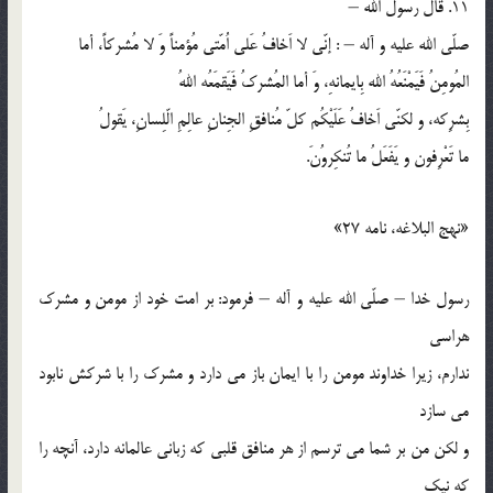
11. قال رسول الله –
صلّي الله عليه و آله – : إنّي لا اَخافُ عَلي اُمّتي مُؤمناً وَ لا مُشركاً، أما
المُومِنُ فَيَمْنَعُهُ الله بِايمانهِ، وَ أما المُشركُ فَيَقمَعُه اللهُ
بِشرِكه، و لكنّي اَخافُ عَلَيْكُم كلّ مُنافقِ الجِنانِ عالِمِ الّلِسانِ، يَقولُ
ما تَعْرِفون و يَفَعَلُ ما تُنكِروُنَ.
«نهج البلاغه، نامه 27»
رسول خدا – صلّي الله عليه و آله – فرمود: بر امت خود از مومن و مشرك
هراسي
ندارم، زيرا خداوند مومن را با ايمان باز مي دارد و مشرك را با شركش نابود
مي سازد
و لكن من بر شما مي ترسم از هر منافق قلبي كه زباني عالمانه دارد، آنچه را
كه نيك