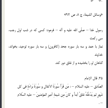
«وسائل الشيعة، ج 8، ص 92»
رسول خدا – صلّي الله عليه و آله – فرمود: كسي كه در شب اول رجب،
سي ركعت
نماز با حمد و سه بار سوره جحد (كافرون) و سه بار سوره توحيد، بخواند،
خداوند
گناهان او را بخشيده و از نفاق دور كند.
35. قال الإمام
الصّادق – عليه السلام – : مَن قَرَأَ سُورَةَ الاَنفالِ و سُورَةَ بَراءَةٍ في كل
شَهرٍ لم يَدْخُلْهُ نفاقٌ أبداً و كانَ مِن شيعةِ أميرِ المؤمنينَ – عليه السّلام
– .