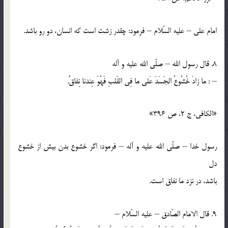
امام علي – عليه السّلام – فرمود: چقدر زشت است كه انسان، دو رو باشد.
8. قال رسول الله – صلّي الله عليه و آله
– : ما زادَ خُشُوعُ الجَسَدَ عَلي ما فِي القَلبِ فَهُوَ عِندنا نِفاقٌ.
«الكافي، ج 2، ص 396»
رسول خدا – صلّي الله عليه و آله – فرمود: اگر خشوع بدن بيش از خشوع
دل
باشد، در نزد ما نفاق است.
9. قال الامام الصّادق – عليه السّلام –