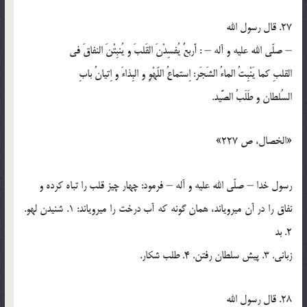
27. قال رسول الله
– صلّي الله عليه و آله – : أَربعٌ يُفسِدْنَ القَلبَ و يُنبِتْنَ النفاقَ في
القلبِ كما يَنْبِتُ الماءُ الشَجَر: اِستماعُ اللّهْوِ و البِذاءَ و اِتيانُ بابِ
السُلطان و طَلَبُ الصَّيد.
«الخصال، ص 227»
رسول خدا – صلّي الله عليه و آله – فرمود: چهار چيز قلب را تباه کرده و
نفاق را در آن ميروياند، همان گونه كه آب درخت را ميروياند: 1. شنيدن لهو.
2. بد
زباني. 3. پيش سلطان رفتن. 4. طلب شكار.
28. قال رسول الله