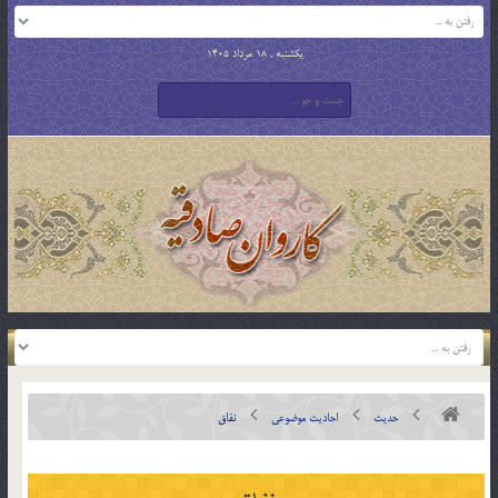
یکشنبه , 18 مرداد 1405
حدیث
احادیث موضوعی
نفاق