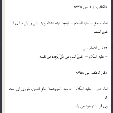
«الكافي، ج 2، ص 325»
امام صادق – عليه السّلام – فرمود: البته دشنام و بد زباني و زبان درازي از
نفاق است.
19.قال الامام علي
– عليه السّلام – : نِفاقُ المرءِ مِنْ ذُلٍّ يَجِدهُ في نفسه.
«غرر الحكم، ص 458»
امام علي – عليه السّلام – فرمود: (سرچشمه) نفاقِ انسان، خواري اي است
كه
وي آن را در خود مي يابد.