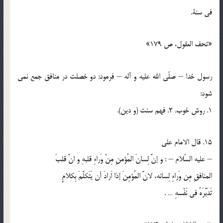
في سنة.
«تحف العقول، ص 179»
رسول خدا – صلّي الله عليه و آله – فرمود: دو خصلت در منافق جمع نمي
شود:
1. روش خوب. 2. فهم سنت (و دين).
15. قال الامام علي
– عليه السّلام – : و إنَّ لِسانَ المُؤمنِ مِنْ وَراءِ قلبهِ و انَّ قلبَ
المنافقِ مِن وَراءِ لِسانه، لانَّ المُؤمِنَ إذا اَرادَ أن يَتَكلَّمَ بِكلامٍ
تَدَبَّرَهُ في نَفْسهِ … .