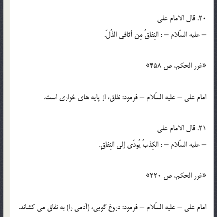
20. قال الامام علي
– عليه السّلام – : النِفاقُ مِن أثافي الذُلّ.
«غرر الحكم، ص 458»
امام علي – عليه السّلام – فرمود: نفاق، از پايه هاي خواري است.
21. قال الامام علي
– عليه السّلام – : الكِذبُ يُودّي إلي النِفاقِ.
«غرر الحكم، ص 220»
امام علي – عليه السّلام – فرمود: دروغ گويي، (آدمي را) به نفاق مي كشاند.