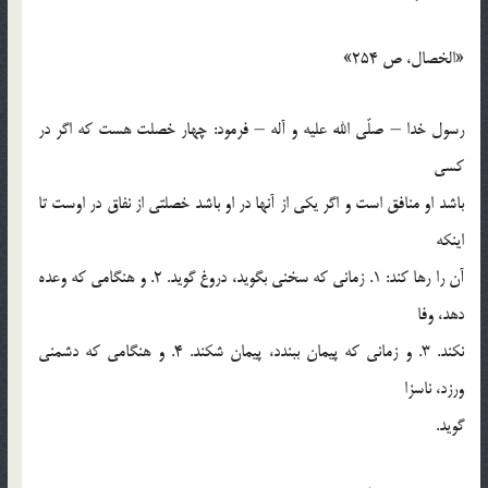
«الخصال، ص 254»
رسول خدا – صلّي الله عليه و آله – فرمود: چهار خصلت هست كه اگر در
كسي
باشد او منافق است و اگر يكي از آنها در او باشد خصلتي از نفاق در اوست تا
اينكه
آن را رها كند: 1. زماني كه سخني بگويد، دروغ گويد. 2. و هنگامي كه وعده
دهد، وفا
نكند. 3. و زماني كه پيمان ببندد، پيمان شكند. 4. و هنگامي كه دشمني
ورزد، ناسزا
گويد.