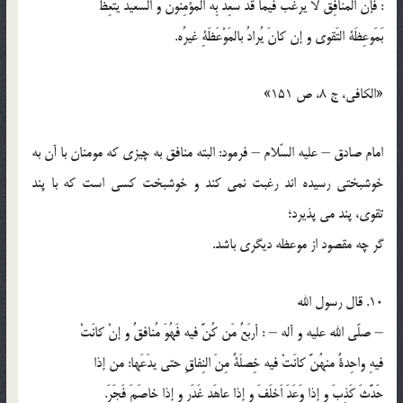
: فإن المُنافِقَ لا يَرغَبُ فيما قَد سَعِدَ بِه المُؤمِنوُن و السَعيدُ يتَّعِظُ
بَمَوعِظَة التَقوي و إن كانَ يُرادُ بالمَوْعَظَةِ غيرُه.
«الكافي، ج 8، ص 151»
امام صادق – عليه السّلام – فرمود: البته منافق به چيزي كه مومنان با آن به
خوشبختي رسيده اند رغبت نمي كند و خوشبخت كسي است كه با پند
تقوي، پند مي پذيرد؛
گر چه مقصود از موعظه ديگري باشد.
10. قال رسول الله
– صلّي الله عليه و آله – : أربَعٌ مَن كُنَّ فيه فَهُوَ مُنافقٌ و إنْ كانَتْ
فيهِ واحِدةٌ منهُنَّ كانَتْ فيه خِصلَةٌ مِنَ النِفاقِ حتي يدَعَها: من إذا
حَدَّثَ كَذِبَ و إذا وَعَدَ اَخلَفَ و إذا عاهَد غَدَر و إذا خاصَمَ فَجَرَ.