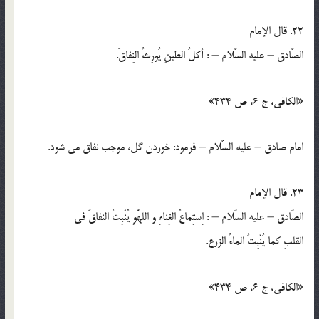
22. قال الإمام
الصّادق – عليه السّلام – : أكلُ الطينِ يُورِثُ النِفاقَ.
«الكافي، ج 6، ص 434»
امام صادق – عليه السّلام – فرمود: خوردن گل، موجب نفاق مي شود.
23. قال الإمام
الصّادق – عليه السّلام – : اِستِماعُ الغِناءِ و اللهَّوِ يُنْبِتُ النفاقَ في
القلبِ كما يُنْبِتُ الماءُ الزرع.
«الكافي، ج 6، ص 434»