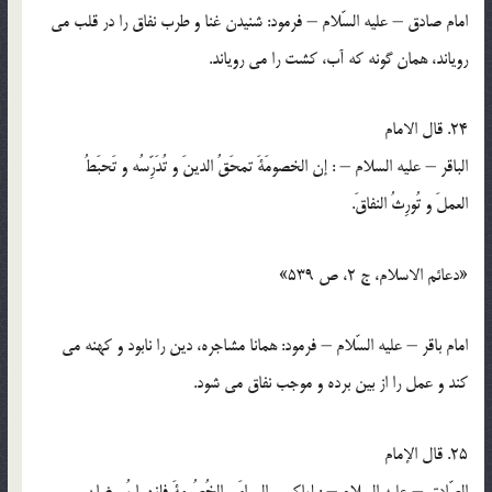
امام صادق – عليه السّلام – فرمود: شنيدن غنا و طرب نفاق را در قلب مي
روياند، همان گونه كه آب، کشت را مي روياند.
24. قال الامام
الباقر – عليه السلام – : إن الخصومَةَ تمحَقُ الدينَ و تُدَرِّسُه و تَحبَطُ
العملَ و تُورِثُ النفاقَ.
«دعائم الاسلام، ج 2، ص 539»
امام باقر – عليه السّلام – فرمود: همانا مشاجره، دين را نابود و كهنه مي
كند و عمل را از بين برده و موجب نفاق مي شود.
25. قال الإمام
الصّادق – عليه السلام – : إياكم و المِراءَ و الخُصُومةَ فإنهما يُمرِضانِ