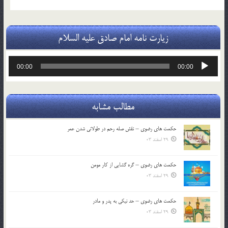
زیارت نامه امام صادق علیه السلام
پخش‌کننده
00:00
00:00
صوت
مطالب مشابه
حکمت های رضوی – نقش صله رحم در طولانی شدن عمر
29 اسفند 03
حکمت های رضوی – گره گشایی از کار مومن
29 اسفند 03
حکمت های رضوی – حد نیکی به پدر و مادر
29 اسفند 03