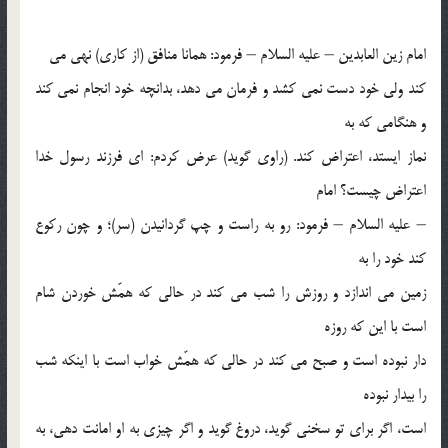
امام زين العابدين – عليه السلام – فرمود: همانا منافق (از كاري) نهي مي
كند ولي خود دست نمي كشد و فرمان مي دهد، بدانچه خود انجام نمي كند
و هنگامي كه به
نماز ايستد، اعتراض كند. (راوي گويد) عرض كردم: اي فرزند رسول خدا
اعتراض چيست؟ امام
– عليه السلام – فرمود: رو به راست و چپ گردانيدن (سر)؛ و چون ركوع
كند خود را به
زمين مي اندازد و روزش را شب مي كند در حالي كه همّش خوردن شام
است با اين كه روزه
دار نبوده است و صبح مي كند در حالي كه همّش خواب است با اينكه شب
را بيدار نبوده
است، اگر براي تو سخني گويد، دروغ گويد و اگر چيزي به او امانت دهي، به