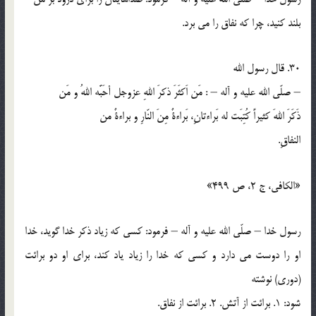
بلند كنيد، چرا كه نفاق را مي برد.
30. قال رسول الله
– صلّي الله عليه و آله – : مَن اَكثَرَ ذكرَ اللهِ عزوجل أحَبَّه اللهُ و مَن
ذَكَرَ اللهَ كثيراً كُتِبَت له بَراءتانِ، بَراءةٌ مِنَ النّارِ و براءةٌ من
النفاقِ.
«الكافي، ج 2، ص 499»
رسول خدا – صلّي الله عليه و آله – فرمود: كسي كه زياد ذكر خدا گويد، خدا
او را دوست مي دارد و كسي كه خدا را زياد ياد كند، براي او دو برائت
(دوري) نوشته
شود: 1. برائت از آتش. 2. برائت از نفاق.