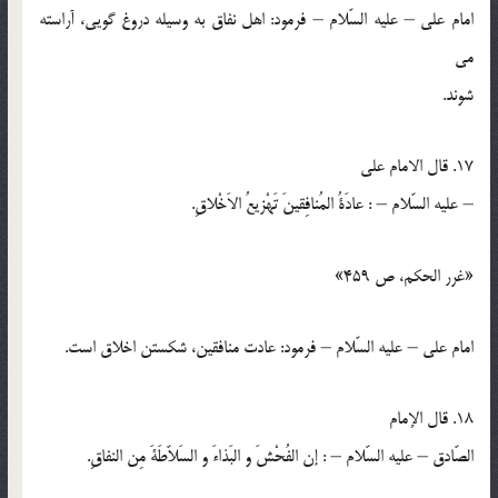
امام علي – عليه السّلام – فرمود: اهل نفاق به وسيله دروغ گويي، آراسته
مي
شوند.
17. قال الامام علي
– عليه السّلام – : عادَةُ المُنافِقينَ تَهْزيعُ الاَخْلاقِ.
«غرر الحكم، ص 459»
امام علي – عليه السّلام – فرمود: عادت منافقين، شكستن اخلاق است.
18. قال الإمام
الصّادق – عليه السّلام – : إن الفُحْشَ و البَذاءَ و السَلاّطَةَ مِن النفاقِ.