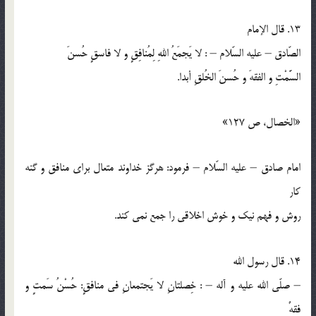
13. قال الإمام
الصّادق – عليه السّلام – : لا يَجمَعُ اللهِ لِمُنافِقٍ و لا فاسقٍ حُسنَ
السَّمْتِ و الفقهَ و حُسنَ الخُلقِ أبدا.
«الخصال، ص 127»
امام صادق – عليه السّلام – فرمود: هرگز خداوند متعال براي منافق و گنه
كار
روش و فهم نيک و خوش اخلاقي را جمع نمي كند.
14. قال رسول الله
– صلّي الله عليه و آله – : خِصلتانِ لا يَجتمعانِ في منافقٍ: حُسْنُ سَمتٍ و
فقهٌ