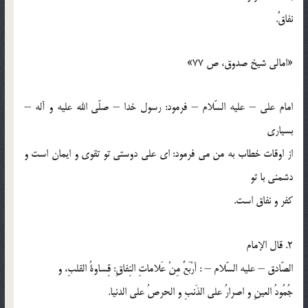
نفاقٌ.
«امالي شيخ صدوق، ص 77»
امام علي – عليه السّلام – فرمود: رسول خدا – صلّي الله عليه و آله –
بسياري
از اوقات خطاب به من مي فرمود: اي علي دوستي تو تقوي و ايمان است و
دشمني با تو
كفر و نفاق است.
2. قال الإمام
الصّادق – عليه السّلام – : أرْبَعٌ مِنْ عَلاماتِ النِفاقِ: قِساوةُ القلبِ، و
جُمُودُ العينِ و اصرارُ علي الذَنبِ و الحرصُ علي الدنيا.