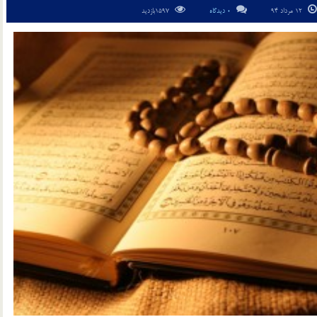
12 مرداد 94
0 دیدگاه
1597بازدید