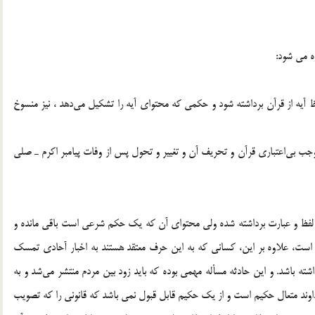
ه مي شود:
آيه از قرآن برداشته شود و حكمي كه محتواي آيه را تشكيل مي‌دهد ، نيز منسوخ
موجب بي‌اعتباري قرآن و تحريف آن و تغيير و تحول پس از وفات پيامبر اكرم ـ صلي
 لفظ و عبارت برداشته شده ولي محتواي آن كه يك حكم شرعي است باقي مانده و
ست، علاوه بر اين، كساني كه به اين حرف معتقد هستند به اخبار آحادي تمسك
شته باشد. و اين حادثه مسأله مهمي بوده كه بايد زود بين مردم منتشر مي‌شد و به
عا بايد گفت که خداوند متعال حکيم است و از يک حکيم قابل قبول نمي باشد که قانوني را که تصويب