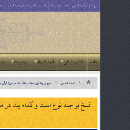
بِسْمِ اللَّـهِ الرَّحْمَـٰنِ الرَّحِيمِ
خانه
درباره ما
زیارت نامه خاص امام صادق علیه السلام
فراخو
خانه
کلام جاودان
ائمه اطهار
مهدویت
حد
اسلام شناسی
نسخ بر چند نوع است و كدام يك در مورد قرآن ص
نسخ بر چند نوع است و كدام يك در مو