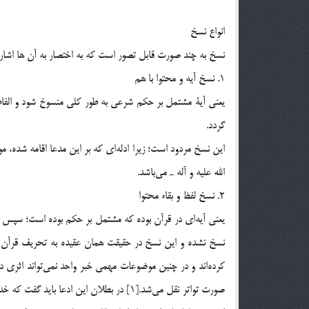
انواع نسخ
نسخ به چند صورت قابل تصور است كه به اختصار به آن ها اشار
1. نسخ آيه و محتوا با هم
يعني آية مشتمل بر حكم شرعي به طور كلي منسوخ شود و الفاظ 
گردد.
اين نسخ مردود است؛ زيرا ادله‌اي كه بر اين مدعا اقامه شده، 
الله عليه و آله ـ مي‌باشد.
2. نسخ لفظ و بقاء محتوا
يعني آيه‌اي در قرآن بوده كه مشتمل بر حكم بوده است؛ سپس
نسخ نشده و اين نسخ در حقيقت همان عقيده به تحريف قرآن ا
كرده‌اند و در چنين موضوعات مهمي خبر واحد نمي‌تواند اثري دا
صورت تواتر نقل مي‌شد.[1] در بطلان اين اد