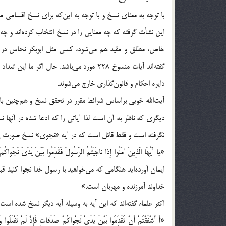
با توجه به معناي نسخ و با توجه به اين‌كه براي نسخ اقسامي 
اين نشأت گرفته كه چه معنايي را در نسخ انتخاب كرده‌اند و چه 
گفته‌اند آيات منسوخ 228 مورد مي‌باشد. حال
دايره احكام و قانون‌گذاري خارج مي‌شوند.
آيت‌الله خويي براساس شرائط مقرر در تحقق نسخ و هم‌چنين ب
ديگري كه ناظر به آن است لذا آياتي را كه ادعا شده در آنها
نگرفته است و فقط قائل است كه در آيه «نجوي» نسخ صورت پذيرفته است،[4] و آيه
ايمان آورده‌ايد هنگامي كه مي‌خواهيد با رسول خدا نجوا كنيد قبل
خداوند آمرزنده و مهربان است.»
اكثر علماء گفته‌اند كه اين آيه به وسيله آيه ديگر نسخ شده است
«أَ أَشْفَقْتُمْ أَنْ تُقَدِّمُوا بَيْنَ يَدَيْ نَجْواكُمْ صَدَقاتٍ فَإِذْ لَمْ تَفْعَلُوا وَ 