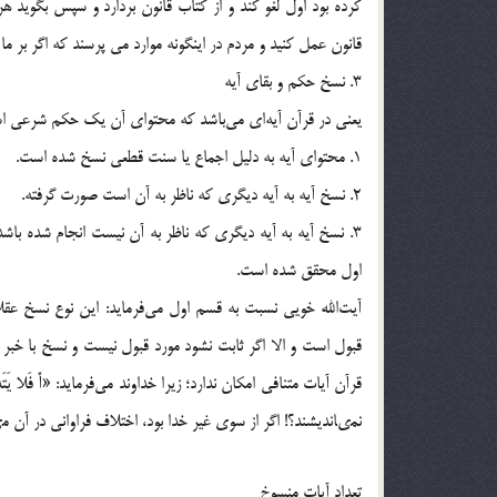
کرده بود اول لغو کند و از کتاب قانون بردارد و سپس بگويد هر
قانون عمل کنيد و مردم در اينگونه موارد مي پرسند که اگر بر 
3. نسخ حكم و بقاي آيه
يعني در قرآن آيه‌اي مي‌باشد كه محتواي آن يك حكم شرعي اس
1. محتواي آيه به دليل اجماع يا سنت قطعي نسخ شده است.
2. نسخ آيه به آيه ديگري كه ناظر به آن است صورت گرفته.
3. نسخ آيه به آيه ديگري كه ناظر به آن نيست انجام شده باشد
اول محقق شده است.
آيت‌الله خويي نسبت به قسم اول مي‌فرمايد: اين نوع نسخ عقلا
قبول است و الا اگر ثابت نشود مورد قبول نيست و نسخ با خبر
نمى‏انديشند؟! اگر از سوى غير خدا بود، اختلاف فراوانى در آن مى‏
تعداد آيات منسوخ