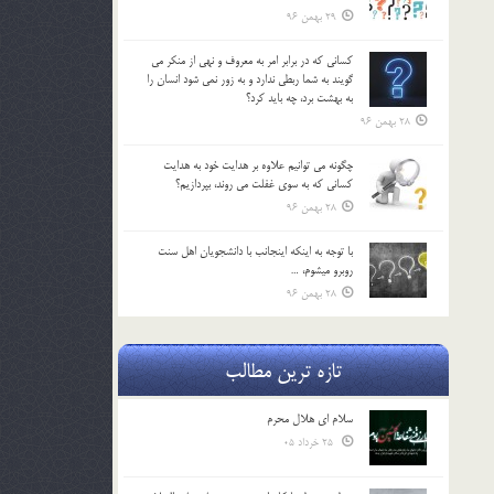
29 بهمن 96
كساني كه در برابر امر به معروف و نهي از منكر مي
گويند به شما ربطي ندارد و به زور نمي شود انسان را
به بهشت برد، چه بايد كرد؟
28 بهمن 96
چگونه مي توانيم علاوه بر هدايت خود به هدايت
كساني كه به سوي غفلت مي روند، بپردازيم؟
28 بهمن 96
با توجه به اينكه اينجانب با دانشجويان اهل سنت
روبرو مي‎شوم، …
28 بهمن 96
تازه ترین مطالب
سلام ای هلال محرم
25 خرداد 05