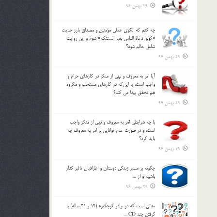
29 بهمن 96
چه كنم كه الگوي عملي مؤمنين و مصداق بارز حديث
«كونوا دعاة الناس بغير السنتكم» شوم و اين روايت
شامل حالم شود؟
29 بهمن 96
آيا امر به معروف و نهي از منكر در كارهاي حرام و
واجب است، يا اين‌كه در كارهاي مستحب و مكروه
هم تحقق پيدا مي كند؟
29 بهمن 96
با چه شرايطي امر به معروف و نهي از منکر واجب
است، و در صورت عدم توانايي بر امر به معروف چه
بايد کرد؟
29 بهمن 96
چگونه بر مسير زندگي دوستان و اطرافيان تاثير گذار
باشيم و از …
29 بهمن 96
مدتي است كه دو برادر كوچكترم (14 و 21 ساله) با
گرفتن چند CD …