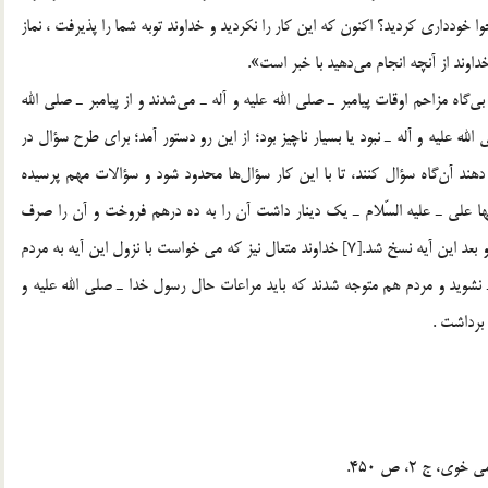
ل از نجوا خودداري كرديد؟ اكنون كه اين كار را نكرديد و خداوند توبه شما را پذيرفت ، نماز
خداوند از آنچه انجام مي‌دهيد با خبر است».
گاه مزاحم اوقات پيامبر ـ صلي الله عليه و آله ـ مي‌شدند و از پيامبر ـ صلي الله
لله عليه و آله ـ نبود يا بسيار ناچيز بود؛ از اين رو دستور آمد؛ براي طرح سؤال در
هند آن‌گاه سؤال كنند، تا با اين كار سؤال‌ها محدود شود و سؤالات مهم پرسيده
ا علي ـ عليه السّلام ـ يك دينار داشت آن را به ده درهم فروخت و آن را صرف
مسائل ضروري در پيش‌گاه پيامبر ـ صلي الله عليه و آله ـ نمود و بعد اين آيه نسخ شد.[7] خداوند متعال نيز که مي خواست با نزول اين آيه به مردم
 نشويد و مردم هم متوجه شدند که بايد مراعات حال رسول خدا ـ صلي الله عليه و
 برداشت .