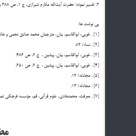
3. تفسير نمونه؛ حضرت ‌آيت‌الله مكارم شيرازي، ج 1، ص 388 و ص 481.
پي نوشت ها:
[1] . خويي، ابوالقاسم، بيان، مترجمان محمد صادق نجمي و هاشم‌زاده هريسي، ناشر دانشگاه آزاد خوي، چاپ پنجم، 1375، ج 2، ص 484.
[2] . نساء/ 82.
[3] . خويي، ابوالقاسم، بيان، پيشين ، ج 2، ص 486.
[4] . خويي، ابوالقاسم، بيان، پيشين ، ج 2، ص 650.
[5] . مجادله/ 12.
[6] . مجادله/ 13.
[7] . معرفت، محمدهادي، علوم قرآني، قم، مؤسسه فرهنگي تمجيد، چاپ اول، 1378، ص 261.
مط