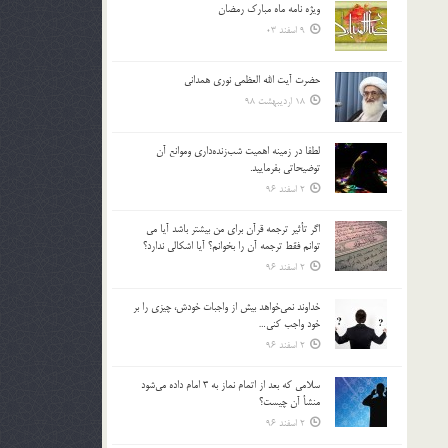
ویژه نامه ماه مبارک رمضان
بالا
9 اسفند 03
و
پایین
استفاده
حضرت آیت الله العظمی نوری همدانی
کنید.
18 اردیبهشت 98
لطفا در زمينه اهميت شب‌زنده‌داري وموانع آن
توضيحاتي بفرماييد.
2 اسفند 96
اگر تأثير ترجمه قرآن براي من بيشتر باشد آيا مي
توانم فقط ترجمه آن را بخوانم؟ آيا اشكالي ندارد؟
2 اسفند 96
خداوند نمي‌خواهد بيش از واجبات خودش، چيزي را بر
خود واجب كني…
2 اسفند 96
سلامي كه بعد از اتمام نماز به 3 امام داده مي‌شود
منشأ آن چيست؟
2 اسفند 96