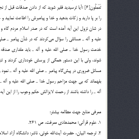
تَعْمَلُون[6] ؛آيا ترسيديد فقير شويد كه از دادن صدقات قب
را بر پا داريد و زكات بدهيد و خدا و پيامبرش را اطاعت نماييد و 
در شان نزول اين آيه آمده است که در صدر اسلام مردم گاه و بي‌
عليه و آله ـ مسائلي را سؤال مي‌كردند كه در شأن پيامبر ـ صلي ا
خدمت رسول خدا ـ صلي الله عليه و آله ـ بايد مقداري صدقه د
شوند، ولي با اين دستور همگي از پرسش خودداري كردند و تنه
بفهماند که بي جهت مزاحم رسول خدا ـ صلي الله عليه و آله ـ
آله ـ را داشته باشند از رحمت لايزالش حکم وجوب را از اين آيه
معرفي منابع جهت مطالعه بيشتر:
1. علوم قرآني؛ محمدهادي معرفت، ص 261.
2. ترجمه البيان، حضرت آيت‌الله خوئي، ناشر: دانشگاه آزاد اسلامي خوي، ج 2، ص 450.