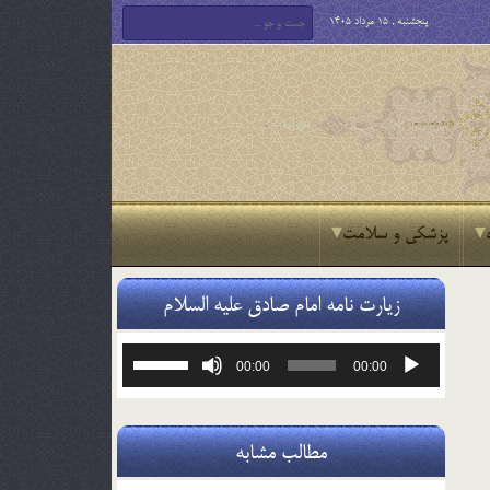
پنجشنبه , 15 مرداد 1405
پزشکی و سلامت
زیارت نامه امام صادق علیه السلام
پخش‌کننده
برای
00:00
00:00
صوت
افزایش
یا
کاهش
صدا
مطالب مشابه
از
کلیدهای