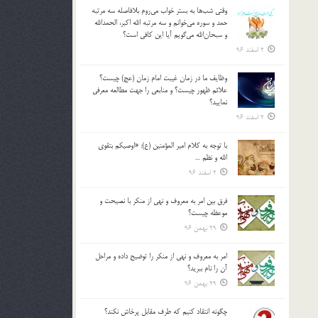
وقتي شب‌ها به بستر خواب مي‌روم بلافاصله سه مرتبه
حمد و سوره مي‌خوانم و سه مرتبه الله اكبر، الحمدالله
و سبحان‌الله مي‌گويم آيا اين كافي است؟
2 اسفند 96
وظايف ما در زمان غيبت امام زمان (عج) چيست؟
علائم ظهور چيست؟ و منابعي را جهت مطالعه معرفي
نماييد؟
2 اسفند 96
با توجه به كلام امير المؤمنين (ع): «اوصيكم بتقوي
الله و نظم …
2 اسفند 96
فرق بين امر به معروف و نهي از منكر با نصيحت و
موعظه چيست؟
29 بهمن 96
امر به معروف و نهي از منكر را توضيح داده و مراحل
آن را نام ببريد؟
29 بهمن 96
چگونه انتقاد كنيم كه طرف مقابل پرخاش نكند؟