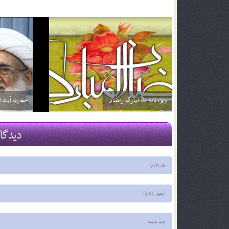
اگر تأثير ترجمه قرآن براي من بيشتر باشد آيا مي توانم
خداوند نمي‌
فقط ترجمه آن را بخوانم؟ آيا اشكالي ندارد؟
2 اسفند 96
2 اسفند 96
دیدگا