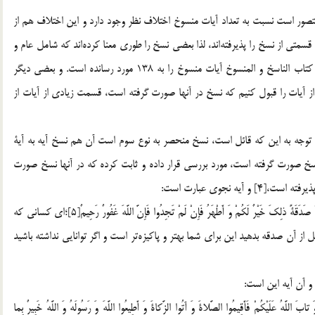
متصور است نسبت به تعداد آيات منسوخ اختلاف نظر وجود دارد و اين اختلاف هم از
قسمتي از نسخ را پذيرفته‌اند، لذا بعضي نسخ را طوري معنا كرده‌اند كه شامل عام و
خاص، مطلق و مقيد هم مي‌شود، كسي مثل ابوبكر نحاس در كتاب الناسخ و المنسوخ آيات منسوخ را به 138 مورد رسانده است. و بعضي ديگر
 اگر ما اين تعداد از آيات را قبول كنيم كه نسخ در آنها صورت گرفته است، قسمت زيادي از آيات از
ا توجه به اين كه قائل است، نسخ منحصر به نوع سوم است آن هم نسخ آيه به آية
 نسخ صورت گرفته است، مورد بررسي قرار داده و ثابت كرده كه در آنها نسخ صورت
 نجوي عبارت است:
«يا أَيُّهَا الَّذِينَ آمَنُوا إِذا ناجَيْتُمُ الرَّسُولَ فَقَدِّمُوا بَيْنَ يَدَيْ نَجْواكُمْ صَدَقَةً ذلِكَ خَيْرٌ لَكُمْ وَ أَطْهَرُ فَإِنْ لَمْ تَجِدُوا فَإِنَّ اللَّهَ غَفُورٌ رَحِيمٌ[5]؛اي كساني كه
 از آن صدقه بدهيد اين براي شما بهتر و پاكيزه‌تر است و اگر توانايي نداشته باشيد
 و آن آيه اين است:
تابَ اللَّهُ عَلَيْكُمْ فَأَقِيمُوا الصَّلاةَ وَ آتُوا الزَّكاةَ وَ أَطِيعُوا اللَّهَ وَ رَسُولَهُ وَ اللَّهُ خَبِيرٌ بِما