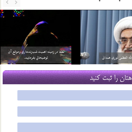
خواهد بيش از واجبات خودش، چيزي را
سلامي كه بعد از اتمام نماز به 3 امام داده مي‌شود منشأ
بر خود واجب كني…
آن چيست؟
2 اسفند 96
هتان را ثبت کنید