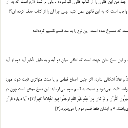
 چند من اين قانون را از کتاب قانون لغو نمودم ، ولي بر شما لازم است که به آن
ما واجب است که به اين قانون عمل کنيم ،پس چرا آن را از کتاب حذف کرده اي؟!
ت كه منسوخ شده است. اين نوع را به سه قسم تقسيم كرده‌اند:
 و اين نسخ بدان جهت است كه تنافي ميان دو آيه و به دليل تأخير آيه دوم از آيه
ً و نقلاً اشكالي ندارد، اگر چنين اجماع قطعي و يا سنت متواتري ثابت شود، مورد
 واحد ثابت نمي‌شود و نسبت به قسم سوم مي‌فرمايد: اين نسخ ممتنع است چون در
قرآن آيات متنافي امكان ندارد؛ زيرا خداوند مي‌فرمايد: «أَ فَلا يَتَدَبَّرُونَ الْقُرْآنَ وَ لَوْ كانَ مِنْ عِنْدِ غَيْرِ اللَّهِ لَوَجَدُوا فِيهِ اخْتِلافاً كَثِيراً[2] ؛ آيا درباره قرآن
يافتند. » و ايشان فقط قسم دوم را مي‌پذيرد.[3]