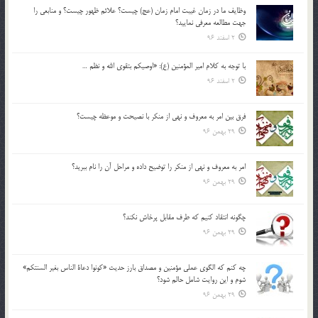
وظايف ما در زمان غيبت امام زمان (عج) چيست؟ علائم ظهور چيست؟ و منابعي را
جهت مطالعه معرفي نماييد؟
2 اسفند 96
با توجه به كلام امير المؤمنين (ع): «اوصيكم بتقوي الله و نظم …
2 اسفند 96
فرق بين امر به معروف و نهي از منكر با نصيحت و موعظه چيست؟
29 بهمن 96
امر به معروف و نهي از منكر را توضيح داده و مراحل آن را نام ببريد؟
29 بهمن 96
چگونه انتقاد كنيم كه طرف مقابل پرخاش نكند؟
29 بهمن 96
چه كنم كه الگوي عملي مؤمنين و مصداق بارز حديث «كونوا دعاة الناس بغير السنتكم»
شوم و اين روايت شامل حالم شود؟
29 بهمن 96