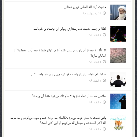
حضرت آیت الله العظمی نوری همدانی
18 اردیبهشت 98
لطفا در زمينه اهميت شب‌زنده‌داري وموانع آن توضيحاتي بفرماييد.
2 اسفند 96
اگر تأثير ترجمه قرآن براي من بيشتر باشد آيا مي توانم فقط ترجمه آن را بخوانم؟ آيا
اشكالي ندارد؟
2 اسفند 96
خداوند نمي‌خواهد بيش از واجبات خودش، چيزي را بر خود واجب كني…
2 اسفند 96
سلامي كه بعد از اتمام نماز به 3 امام داده مي‌شود منشأ آن چيست؟
2 اسفند 96
وقتي شب‌ها به بستر خواب مي‌روم بلافاصله سه مرتبه حمد و سوره مي‌خوانم و سه مرتبه
الله اكبر، الحمدالله و سبحان‌الله مي‌گويم آيا اين كافي است؟
2 اسفند 96