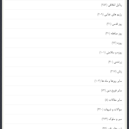
رذایل اخلاقی
(252)
رژیم های غذایی
(209)
روز قدس
(31)
روز مباهله
(41)
روزه
(93)
روزه و سلامتی
(101)
زرتشتی
(40)
زنان
(317)
سایر روزها و ماه ها
(103)
سایر فروع دین
(72)
سایر مقالات
(5)
سوالات و شبهات
(420)
سیر و سلوک
(274)
شب های قدر
(46)