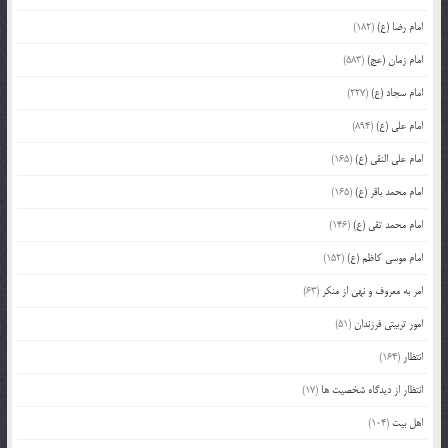
امام رضا (ع)
(182)
امام زمان (عج)
(583)
امام سجاد (ع)
(227)
امام علی (ع)
(894)
امام علی النقی (ع)
(165)
امام محمد باقر (ع)
(165)
امام محمد تقی (ع)
(146)
امام موسی کاظم (ع)
(152)
امر به معروف و نهی از منکر
(63)
امور تربیتی فرزندان
(51)
انتظار
(164)
انتظار از دیدگاه شخصیت ها
(17)
اهل بیت
(104)