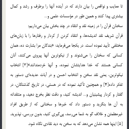
تا معايب و نواقص را بيان دارند كه در آينده آنها را برطرف و رشد و كمال
بيشتري پيدا كنند و همين طور در مؤسسات علمي و…
سخنان قرآن را در زمينه نقد و انتقاد در چند بخش بيان مي‌داريم:
قرآن شريف نقد انديشه‌ها، و انتقاد کردن از كردار و رفتارها را با زبان‌هاي
مختلفي تأييد نموده است. در يكجا مي‌فرمايد: «بندگان مرا بشارت ده، همان
كساني كه سخنان را مي‌شنوند و از نيكوترين آنها پيروي مي‌كنند، آنان
كساني هستند كه خدا هدايتشان نموده، و آنها خردمندانند»[3] انتخاب
نيكوترين، يعني نقد سخن و انتخاب احسن و در آيات عديده‌اي دستور به
تفكر داده[4] و همچنين تأكيد نموده كه در هستي، در تاريخ گذشتگان، در
گفتار و كردار پيشينيان و… انديشه كنيد، و دقت نظر بخرج دهيد، و منتقدانه
به آن ها بنگريد و دستور داد كه خبرها و سخناني كه از طريق افراد
غيرمطمئن و خلاف گو به شما مي‌رسد، پي‌گيري كنيد، بدون بررسي، نپذيريد.
[5] اينها همه نشان مي‌دهد كه به سخن به ديد نقادي نگاه شود.