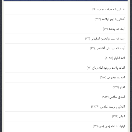
آشنایی با صحیفه سجادیه
(56)
آشنایی با نهج البلاغه
(392)
آیت الله بهجت
(54)
آیت الله سید ابوالحسن اصفهانی
(43)
آیت الله سید علی آقا قاضی
(42)
ائمه اطهار
(5,038)
اثبات ولایت و وجود امام زمان
(73)
احادیث موضوعی
(550)
اخبار
(717)
اخلاق اسلامی
(956)
اخلاق و تربیت اسلامی
(2,836)
ادیان
(474)
ارتباط با امام زمان (عج)
(14)