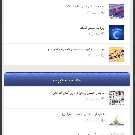
ویژه میلاد امام حسین علیه السلام
2 بهمن 04
ویژه ماه شعبان المعظّم
28 دی 04
ویژه مبعث حضرت محمد صلی الله علیه و اله و سلم
25 دی 04
مطالب محبوب
نمادهای شیطان پرستی در بازی کلش آف کلنز
11 مرداد 94
خاطره ای از توسل به حضرت زهرا(س)
23 خرداد 94