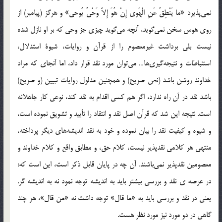
نمي‌پذيرد «ما يَنْطِقُ عَنِ الْهَوى إِنْ هُوَ إِلاَّ وَحْيٌ يُوحى» و هرگز (پيامبر) از
روي هوس سخن نمي‌گويد، آنچه مي‌گويد چيزي جز وحي كه بر او نازل شده
نيست بلي برداشت غيرمعصوم را از قرآن و روايات، شيوة استدلال،
استنباطات و نتيجه‌گيري‌ها… مي‌توان مورد نقد قرار داد، اما آنجاي كه مراد
خداوند روشن باشد (نص صريح) و همچنين مدلول روايات تبيين (و صريح)
باشد نقد در آن راه ندارد، اگر هم كسي اقدام به نقد كند، نوعي کار جاهلانه
است. نتيجه اين شد كه قرآن اصل نقد و انتقاد را تأييد و تشويق نموده است،
و شيوه و كيفيت نقد را بيان نموده و خود به نقد انديشه‌هاي ديگر پرداخته،
منتهي هر كلامي نقدپذير نيست، كلام حق، و مطابق واقع و كلام خداوند و
معصومين نقدپذير نمي‌باشند. آن چه در پايان قابل ذکر است، اين است که:
در عرصه ي نقد و بررسي بيشتر بايد به انديشه توجه نمود نه به انديشه گر.
يعني در نقد و بررسي بايد به «ما قال» توجه داشت نه «من قال»، هر چند
گاهي در دو مورد نيز مورد نظر هست.