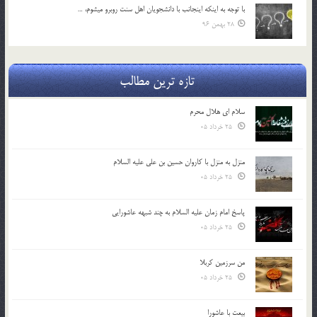
با توجه به اينكه اينجانب با دانشجويان اهل سنت روبرو مي‎شوم، …
28 بهمن 96
تازه ترین مطالب
سلام ای هلال محرم
25 خرداد 05
منزل به منزل با کاروان حسین بن علی علیه السلام
25 خرداد 05
پاسخ امام زمان علیه السلام به چند شبهه عاشورایی
25 خرداد 05
من سرزمین کربلا
25 خرداد 05
بیعت با عاشورا