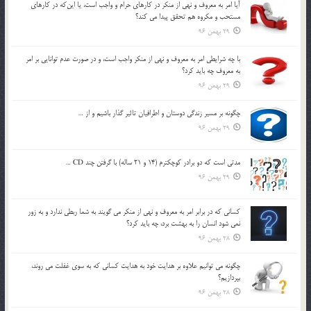
آيا امر به معروف و نهي از منكر در كارهاي حرام و واجب است، يا اين‌كه در كارهاي
مستحب و مكروه هم تحقق پيدا مي كند؟
29 بهمن 96
با چه شرايطي امر به معروف و نهي از منکر واجب است، و در صورت عدم توانايي بر امر
به معروف چه بايد کرد؟
29 بهمن 96
چگونه بر مسير زندگي دوستان و اطرافيان تاثير گذار باشيم و از …
29 بهمن 96
مدتي است كه دو برادر كوچكترم (14 و 21 ساله) با گرفتن چند CD …
29 بهمن 96
كساني كه در برابر امر به معروف و نهي از منكر مي گويند به شما ربطي ندارد و به زور
نمي شود انسان را به بهشت برد، چه بايد كرد؟
28 بهمن 96
چگونه مي توانيم علاوه بر هدايت خود به هدايت كساني كه به سوي غفلت مي روند،
بپردازيم؟
28 بهمن 96