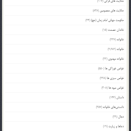
حکایت های قرآنی
(107)
حکایت های معصومین
(838)
حکومت جهانی امام زمان (عج)
(24)
خاندان عصمت
(15)
خانواده
(227)
خانواده
(2,682)
خانواده مهدوی
(22)
خواص خوراکی ها
(550)
خواص سبزی ها
(228)
خواص میوه ها
(308)
داستان
(146)
دانستنی‌های خانواده
(357)
دجال
(29)
دعاها و زیارت
(19)