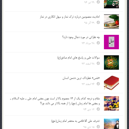
29 تیر 96
احادیث معصومین درباره ترک نماز و سهل انگاری در نماز
29 آذر 95
چه نظراتی در مورد دجال وجود دارد؟
28 مرداد 94
سوالات طبی و پاسخ های امام صادق(ع)
28 اسفند 93
«نفس» خطرناک ترین دشمن انسان
26 اسفند 93
مقام و درجه كدام يك از 14 معصوم بالاتر است چون بعضي امام علي ـ عليه السلام ـ
و بعضي ها امام زمان (عج) را از همه بالاتر مي دانند چرا؟
12 دی 94
تشرف علي آقا قاضي به محضر امام زمان(عج)
15 دی 95