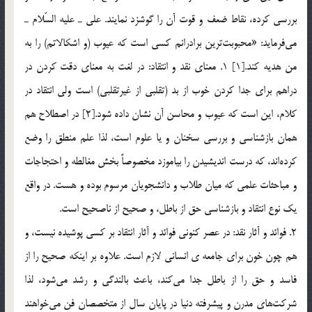
بررسي كرده، نقاط ضعف و قوت آن را گوشزد نمايند. علي ـ عليه السّلام ـ
مي‌فرمايد: «محبوبت‌ترين برادرانم كسي است كه عيوب (و اشكالاتم) را به
من هديه كند.[1] 1. معناي نقد و انتقاد: در لغت به معناي دقت كردن در
دراهم براي جدا كردن خوب از بد (تقلبي از غيرتقلبي) است ولي انتقاد در
كلام، اين است كه عيوب و محاسن آن نشان داده شود.[2] در اصطلاح هم
همان بازشناسي و بررسي سخنان و يا علوم است، لذا علم منطق را وضع
كرده‌اند، كه درست انديشيدن را بياموزد مخصوصاً بخش مغالطه و احتجاجات
و مباحثات علمي كه ميان طلاب و دانشجويان مرسوم بوده و هست. در واقع
يك نوع انتقاد و بازشناسي حق از باطل، و صحيح از ناصحيح است.
2. فوائد و آثار نقد: در عصر كنوني فوائد و آثار انتقاد بر كسي پوشيده نيست، و
هم چون خون براي جامعه ي انساني لازم است. علاوه بر اينكه صحيح را از
فاسد و حق را از باطل جدا مي‌كند، باعث بالندگي و رشد مي‌شود، لذا
شركت‌هاي مدرن و پيشرفته دنيا در پايان سال از متخصصان فن مي‌خواهند