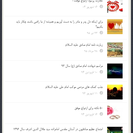
تجارت پُرسود ازدواج موقت !
16 شهریور 04
براي اينكه دل پدر و مادر را به دست آوريم و هميشه از ما راضي باشند چكار بايد
بكنيم؟
23 تیر 95
زیارت نامه امام صادق علیه السلام
28 مرداد 95
مراسم شهادت امام صادق (ع) سال 93
10 فروردین 94
جذب کمک های مردمی موکب امام علی علیه السلام
11 شهریور 96
50 نکته برای ازدواج موفق
16 فروردین 94
اجتماع عظیم صادقیون در آستان مقدس امامزاده سید جلال الدین اشرف سال 1396