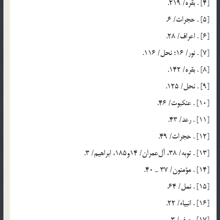
[4] . بقره/ 219.
[5] . حجرات/ 6.
[6] . اعراف/ 28.
[7] . نور/ 16؛ نحل/ 116.
[8] . بقره/ 142.
[9] . نحل/ 125.
[10] . عنكبوت/ 46.
[11] . رعد/ 43.
[12] . حجرات/ 49.
[13] . توبه/ 38، آل‌عمران/ 14و185، ابراهيم/ 3.
[14] . مؤمنون/ 37 ـ 40.
[15] . نمل/ 64.
[16] . انبياء/ 22.