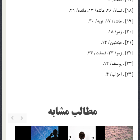
[17] . صف/ 3.
[18] . نساء/ 46، مائده/ 13، مائده/ 41.
[19] . مائده/ 17، توبه/ 30.
[20] . زمر/ 18.
[21] . مؤمنون/ 14.
[22] . زمر/ 23، فصلت/ 33.
[23] . يوسف/ 12.
[24] . احزاب/ 4.
مطالب مشابه