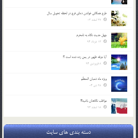
طرح همگانی خواندن دعای فرج در لحظه تحویل سال
27 اسفند 03
چهل حدیث نگاه به نامحرم
13 خرداد 94
آیا جرقه ظهور در یمن زده شده است ؟!
8 فروردین 94
ویژه ماه شعبان المعظّم
28 دی 04
مواظب نگاهتان باشید!!!
18 اسفند 93
دسته بندی های سایت