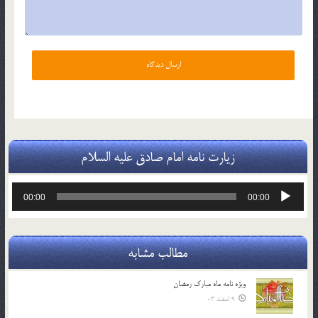
زیارت نامه امام صادق علیه السلام
پخش‌کننده
00:00
00:00
صوت
مطالب مشابه
ویژه نامه ماه مبارک رمضان
9 اسفند 03