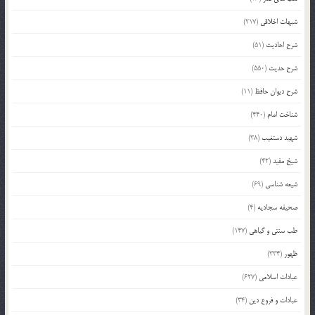
شبهات اخلاقی
(217)
شرح احادیث
(51)
شرح حدیث
(550)
شرح دیوان حافظ
(11)
شناخت امام
(440)
شهید دستغیب
(38)
شیخ مفید
(42)
شیعه شناسی
(69)
صحیفه سجادیه
(4)
طب سنتی و گیاهی
(147)
ظهور
(334)
عبادات اسلامی
(627)
عبادات و فروع دین
(34)