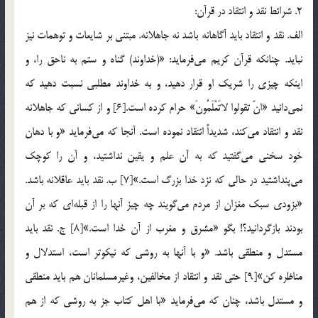
2. شرائط نقد و انتقاد در قرآن:
الف. نقد و انتقاد بايد آگاهانه باشد نه جاهلانه. مبتني بر شايعات و توهمات نيز
نبايد. چنانكه قرآن كريم مي‌فرمايد: «(خداوند) گناه و ستم به ناحق را، و
اينكه چيزي را شريك او قرار دهيد، و به خداوند مطلبي نسبت دهيد كه
نمي‌دانيد «انّ تقولوا لاتَعْلَمُونَ» حرام كرده است.[6] و از كساني كه جاهلانه
نقد و انتقاد مي‌كند، شديداً انتقاد نموده است. آنجا كه مي‌فرمايد «و با دهان
خود سخني مي‌گفتيد كه به آن علم و يقين نداشتيد، و آن را كوچك
مي‌پنداشتيد در حالي كه نزد خدا بزرگ است.»[7] ب. نقد بايد عاقلانه باشد.
«بزودي سبك مغزان از مردم مي‌گويند چه چيز آنها را از قبله‌اي كه بر آن
بودند بازگردانيد؟! بگو «مشرق و مغرب از آن خدا است.»[8] ج. نقد بايد
مستدل و منطقي باشد. «و با آنها به روشي كه نيكوتر است، استدلال و
مناظره كن»[9] حتي نقد و انتقاد از مخالفين، وغيرمسلمانان هم بايد منطقي
و مستدل باشد، چنان كه مي‌فرمايد «با اهل كتاب جز به روشي كه از هم