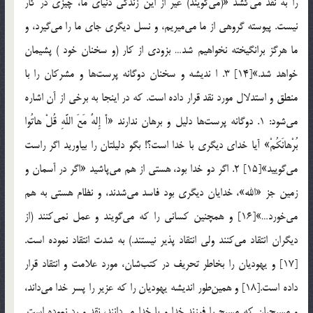
را به نقد مي‌كشد «(مي‌گويند) غير از اين زندگي دنياي ما، چيزي در كار
نيست. پيوسته گروهي از ما مي‌ميريم، و نسل ديگري جاي ما را مي‌گيرد، و
ما هرگز برانگيخته نخواهيم شد… بزودي از كار (و سخنان خود ) پشيمان
خواهد شد.»[14] 3. ا نديشه و سخنان دوگانه پرست‌ها و مشركان را با
منطق و استدلال مورد نقد قرار داده است. كه در اينجا به برخي از آن اشاره
مي‌شود: 1. دوگانه پرست‌ها دليل و برهان ندارند «أَ إِلهٌ مَعَ اللَّهِ قُلْ هاتُوا
بُرْهانَكُمْ» آيا خداي ديگري با خدا است؟! بگو دليلتان را بياوريد اگر راست
مي‌گوييد»[15] 2. اگر دو خدا بود، هستي از هم مي‌پاشيد «اگر در آسمان و
زمين جز «الله»، خدايان ديگري بود فاسد مي‌شدند، و نظام هستي به هم
مي‌خورد…»[16] و همچنين كساني را كه مي‌گويند و عمل نمي‌كنند (از
ديگران انتقاد مي‌كنند ولي انتقاد پذير نيستند.) به شدت انتقاد نموده است.
[17] و يهوديان را بخاطر تحريف در كتب‌شان، مورد علامت و انتقاد قرار
داده است.[18] و همين‌طور انديشه يهوديان را كه عزير را پسر خدا مي‌داند،
و مسيحيان كه مسيح را فرزند خدا و يا خدا مي‌دانند، نقد و رد نموده است.