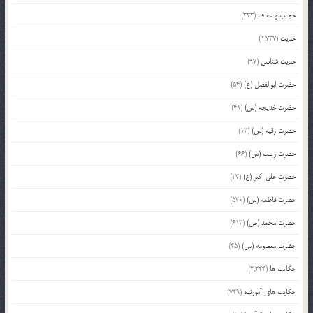
حجاب و عفاف
(333)
حدیث
(1,737)
حدیث شناسی
(97)
حضرت ابوالفضل (ع)
(54)
حضرت خدیجه (س)
(41)
حضرت رقیه (س)
(13)
حضرت زینب (س)
(66)
حضرت علی اکبر (ع)
(23)
حضرت فاطمه (س)
(530)
حضرت محمد (ص)
(613)
حضرت معصومه (س)
(45)
حکایت ها
(2,244)
حکایت های آموزنده
(749)