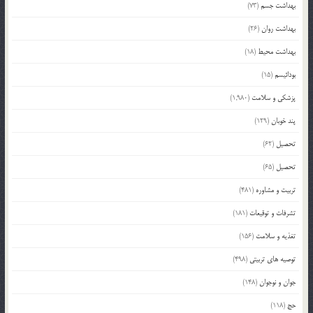
بهداشت جسم
(73)
بهداشت روان
(26)
بهداشت محیط
(18)
بودائیسم
(15)
پزشکی و سلامت
(1,980)
پند خوبان
(129)
تحصیل
(62)
تحصیل
(65)
تربیت و مشاوره
(481)
تشرفات و توقیعات
(181)
تغذیه و سلامت
(156)
توصیه های تربیتی
(498)
جوان و نوجوان
(148)
حج
(118)