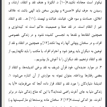
نيكوتر است مجادله نكنيد.»[10] د. انگيزة و هدف نقد و انتقاد، ارشاد، و
رسيدن به حرف نيكو «احسن» و بهترين سخن بايد الهي باشد، نه خلاف
اخلاق، حسادت و سوء ظن، خيانت، خباثت و تهمت…[11] هـ . نقد و انتقاد
غير از انتقام است. در نقد صفا و صميميت حاكم است نه كينه‌توزي و
همچنين انتقادها و نقدها به تجسس كشيده نشود و در زندگي خصوصي
افراد، و در سخنان پنهاني آنها راه پيدا نكند.[12] و همچنين در انتقاد و نقد از
توهين به ديگران بايد پرهيز شود و احترام افراد، يا مكتب را بايد نگهداريم، از
نقد و انتقاد نرنجيم، نقد ديگران را با ‎آغوش باز بپذيريم…
3. در موارد عديده‌اي، خود قرآن شريف به نقد برخي انديشه‌ها، و انتقاد از
بعضي رفتارها پرداخته. بعنوان نمونه به مواردي از آن اشاره مي‌شود: 1.
انديشة دنيازدگان را مورد نقد و انتقاد قرار داده آنجا كه مي‌فرمايد: «آيا به
زندگي دنيا به جاي آخرت راضي شده‌ايد؟! با اين كه متاع زندگي دنيا، در برابر
آخرت، جز اندكي نيست.»[13] 2. سخنان ماده پرست‌ها (و ماركسيستها و..)