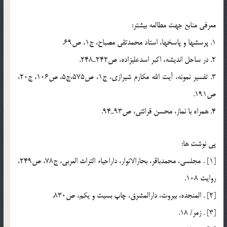
معرفي منابع جهت مطالعه بيشتر:
1. پرسشها و پاسخها، استاد محمدتقي مصباح، ج1، ص69.
2. در ساحل انديشه، اكبر اسدعليزاده، ص242ـ248.
3. تفسير نمونه، آيت الله مكارم شيرازي، ج1، ص575،‌ج5، ص106، ج20،
ص191.
4. همراه با نماز، محسن قرائتي، ص93ـ94.
پي نوشت ها:
[1] . مجلسي، محمدباقر، بحارالانوار، داراحياء التراث العربي، ج78، ص249،
روايت 108.
[2] . المنجده، بيروت، دارالمشرق، چاپ بسيت و يكم، ص830.
[3] . زمر/ 18.