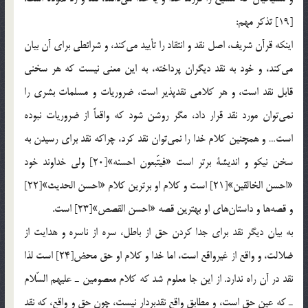
[19] تذكر مهم:
اينكه قرآن شريف، اصل نقد و انتقاد را تأييد مي‌كند، و شرائطي براي آن بيان
مي‌كند، و خود به نقد ديگران پرداخته، به اين معني نيست كه هر سخني
قابل نقد است، و هر كلامي نقدپذير است، ضروريات و مسلمات بشري را
نمي‌توان مورد نقد قرار داد، مگر روشن شود كه واقعاً از ضروريات نبوده
است… و همچنين كلام خدا را نمي‌توان نقد كرد، چراكه نقد براي رسيدن به
سخن نيكو و انديشة برتر است «فيتّبعون احسنه»[20] ولي خداوند خود
«احسن الخالقين»[21] است و كلام او برترين كلام «احسن الحديث»[22]
و قصه‌ها و داستان‌هاي او بهترين قصه «احسن القصص»[23] است.
به بيان ديگر نقد براي جدا كردن حق از باطل، سره از ناسره و هدايت از
ضلالت، و واقع از غيرواقع است، اما خدا و كلام او حق محض[24] است لذا
نقد در آن راه ندارد. از اين جا معلوم شد كه كلام معصومين ـ عليهم السّلام
ـ كه عين حق است، و مطابق واقع نقدبردار نيست، چون حق و واقع، كه نقد