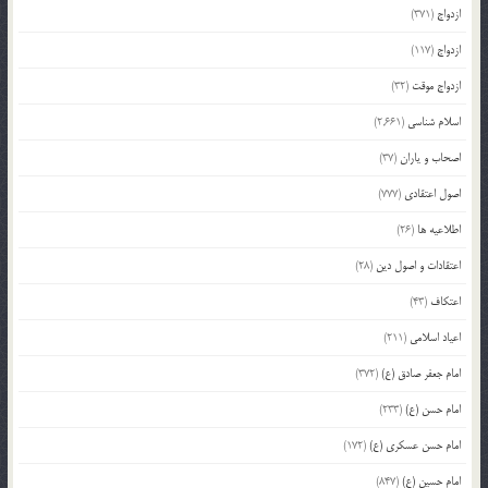
ازدواج
(371)
ازدواج
(117)
ازدواج موقت
(32)
اسلام شناسی
(2,661)
اصحاب و یاران
(37)
اصول اعتقادی
(777)
اطلاعیه ها
(26)
اعتقادات و اصول دین
(28)
اعتکاف
(43)
اعیاد اسلامی
(211)
امام جعفر صادق (ع)
(372)
امام حسن (ع)
(233)
امام حسن عسکری (ع)
(172)
امام حسین (ع)
(847)