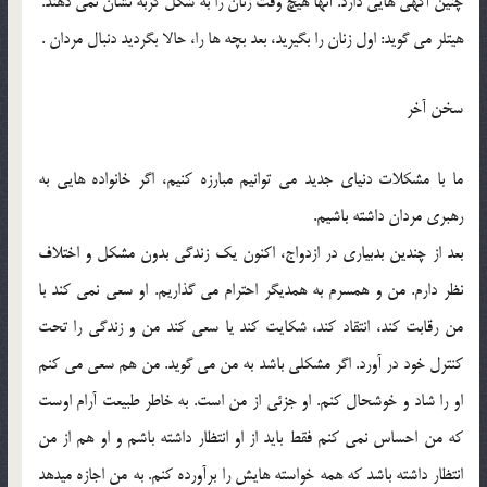
چنين آگهي هايي دارد. آنها هيچ وقت زنان را به شكل گربه نشان نمي دهند.
هيتلر مي گويد: اول زنان را بگيريد، بعد بچه ها را، حالا بگرديد دنبال مردان .
سخن آخر
ما با مشكلات دنياي جديد مي توانيم مبارزه كنيم، اگر خانواده هايي به
رهبري مردان داشته باشيم.
بعد از چندين بدبياري در ازدواج، اكنون يك زندگي بدون مشكل و اختلاف
نظر دارم. من و همسرم به همديگر احترام مي گذاريم. او سعي نمي كند با
من رقابت كند، انتقاد كند، شكايت كند يا سعي كند من و زندگي را تحت
كنترل خود در آورد. اگر مشكلي باشد به من مي گويد. من هم سعي مي كنم
او را شاد و خوشحال كنم. او جزئي از من است. به خاطر طبيعت آرام اوست
كه من احساس نمي كنم فقط بايد از او انتظار داشته باشم و او هم از من
انتظار داشته باشد كه همه خواسته هايش را برآورده كنم. به من اجازه ميدهد