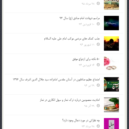
28 مرداد 95
مراسم شهادت امام صادق (ع) سال 93
10 فروردین 94
جذب کمک های مردمی موکب امام علی علیه السلام
11 شهریور 96
50 نکته برای ازدواج موفق
16 فروردین 94
اجتماع عظیم صادقیون در آستان مقدس امامزاده سید جلال الدین اشرف سال 1396
29 تیر 96
احادیث معصومین درباره ترک نماز و سهل انگاری در نماز
29 آذر 95
چه نظراتی در مورد دجال وجود دارد؟
28 مرداد 94