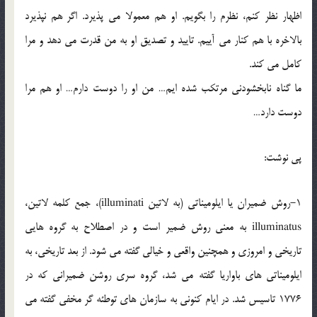
اظهار نظر كنم، نظرم را بگويم. او هم معمولا مي پذيرد. اگر هم نپذيرد
بالاخره با هم كنار مي آييم. تاييد و تصديق او به من قدرت مي دهد و مرا
كامل مي كند.
ما گناه نابخشودني مرتكب شده ايم… من او را دوست دارم… او هم مرا
دوست دارد…
پي نوشت:
1-روش ضميران يا ايلوميناتي (به لاتين illuminati)، جمع كلمه لاتين،
illuminatus به معني روش ضمير است و در اصطلاح به گروه هايي
تاريخي و امروزي و همچنين واقعي و خيالي گفته مي شود. از بعد تاريخي، به
ايلوميناتي هاي باواريا گفته مي شد، گروه سري روشن ضميراني كه در
1776 تاسيس شد. در ايام كنوني به سازمان هاي توطئه گر مخفي گفته مي