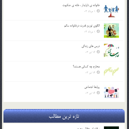
خانواده ي ناپايدار ، خانه ي عنکبوت
1 مرداد 03
الگوي توزيع قدرت درخانواده سالم
1 مرداد 03
درس هاي زندگي
16 تیر 03
محارم چه کساني هستند؟
16 تیر 03
روابط اجتماعي
16 تیر 03
تازه ترین مطالب
سلام ای هلال محرم