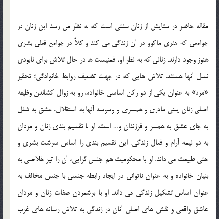
مقاله حاضر در ستايش از زنان سنتي است كه به نظر مي رسد اين زنان در
جوامعي كه هنري ماكوو در آن زندگي مي كند و كلاً در جوامع فعلي بشري
هنوز وجود دارند. زناني كه به نظر او، فمنيست ها در حال تلاش براي نابودي
نسل آنها هستند. تلاش هايي كه در جهت تضعيف روابط خانوادگي؛ تحقير
«مرد» به عنوان يكي از دو ركن اساسي خانواده، رو به زوال كشاندن وظيفه
اصلي زنان يعني مادري و همسري و وسوسه آنها به استقلال، عشق به شغل
به جاي عشق به همسر و فرزندان و… است. او با تقسيم بندي زنان و مردان
به دو نيمه آرام و فعال زندگي، اين تقسيم بندي را اساس سرشت بشري و
حتي طبيعت مي داند. او با محكوميت هم جنس گرايي، آن را تير خلاصي به
بنيان خانواده و به عنوان ناتواني در ايجاد رابطه جنسي با جنس مخالف به
عنوان اساس تشكيل زندگي مي داند. او با برشمردن صفات زنان و مردان
عاشق واقعي و نقش هاي اصلي آنان در زندگي به تلاش رسانه هاي غرب