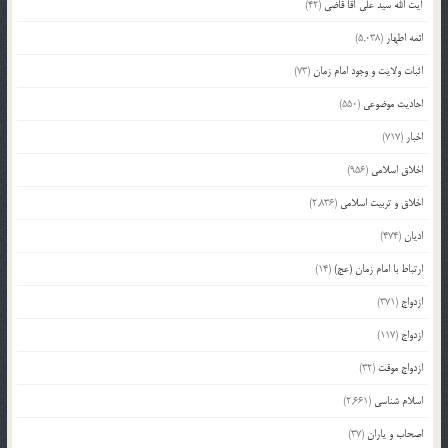
آیت الله سید علی آقا قاضی
(42)
ائمه اطهار
(5,038)
اثبات ولایت و وجود امام زمان
(73)
احادیث موضوعی
(550)
اخبار
(717)
اخلاق اسلامی
(956)
اخلاق و تربیت اسلامی
(2,836)
ادیان
(474)
ارتباط با امام زمان (عج)
(14)
ازدواج
(371)
ازدواج
(117)
ازدواج موقت
(32)
اسلام شناسی
(2,661)
اصحاب و یاران
(37)