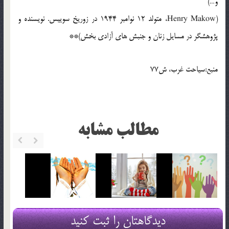
و…)
(Henry Makow، متولد 12 نوامبر 1944 در زوريخ سوييس. نويسنده و
پژوهشگر در مسايل زنان و جنبش هاي آزادي بخش)**
منبع:سياحت غرب، ش77
مطالب مشابه
دیدگاهتان را ثبت کنید