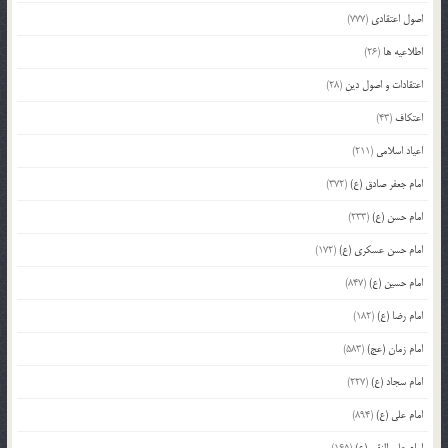
اصول اعتقادی
(777)
اطلاعیه ها
(26)
اعتقادات و اصول دین
(28)
اعتکاف
(43)
اعیاد اسلامی
(211)
امام جعفر صادق (ع)
(372)
امام حسن (ع)
(233)
امام حسن عسکری (ع)
(172)
امام حسین (ع)
(847)
امام رضا (ع)
(182)
امام زمان (عج)
(583)
امام سجاد (ع)
(227)
امام علی (ع)
(894)