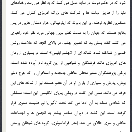
شود كه در حكم دولت در سايه عمل مي كنند كه به نظر مي رسد رخدادهاي
دنيا را از طريق دولت ها و شركت هاي بزرگ امروزي كنترل مي كنند.
معتقدين نظريه توطئه، بر اين باورند كه ايلوميناتي، هزار دستان هايي در پس
وقايع هستند كه جهان را به سمت نظم نوين جهاني مورد نظر خود راهبري
مي كنند. گفته يمش ود كه تصوير چشم، در بالاي آنچه كه علامت روشن
ضميران شناخته شده، نشانه اي از «چشم ابليس» است. در بسياري از رمان
هاي امروزي مانند فرشتگان و شياطين از اين گروه نام آورده شده است.
برخي پژوهشگران معتبر محفل مخفي جمجمه و استخوان را كه جرج دبليو
بوش، پدرش و بسياري از ياران او در آن عضو هستند نيز از شاخه هاي اين
فرقه مي دانند. معني اين كلمه در ويكي پدياي انگليسي اين است: مسلكي
كه شخص معتقد به آن ادعا مي كند تحت تأثير يا نور طبيعت معنوي قرار
گرفته است. اين كلمه در دوران معاصر بيشتر به انجمن ها و اجتماعات
مخفي و سري اطلاق مي شد. (مثل فراماسونري، گروه هاي شيطان پرستي