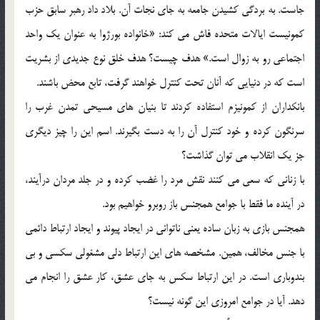
جاست. به بردگي كشيدن جامعه به جاي نجات آن. بلاد داد رهبر سابق حزب
كمونيست ايالات متحده فاش مي كند: «خانواده بورژوا به عنوان يك واحد
اجتماعي رو به زوال است.» هدف چيست؟ هدف خلق نوع جديدي از بشريت
است كه در دنيايي كه آنان تحت كنترل خواهند گرفت، تابع محض باشند.
بانكداران از كمونيزم استفاده كردند تا بنيان هاي مسيحي تمدن غرب را
سرنگون كرده و خود كنترل آن را به دست بگيرند. اسم اين را چيز ديگري
جز يك انقلاب مي توان گذاشت؟
با زناني كه سعي مي كنند نقش مرد را غضب كرده و در جلد مردان درآيند،
در آينده ما فقط با جوامع همجنس باز روبرو خواهيم بود.
همجنس بازي به زبان ساده يعني ناتواني در ايجاد پيوند و ايجاد ارتباط دائمي
با جنس مخالف، همين. مشخصه هاي اين ارتباط دلي مشغولي سكسي و بي
بندوباري است. در اين ارتباط سكس به جاي عشق، كار عشق را انجام مي
دهد. آيا در جوامع امروزي اين گونه نيست؟