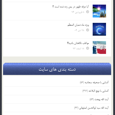
آیا جرقه ظهور در یمن زده شده است ؟!
8 فروردین 94
ویژه ماه شعبان المعظّم
28 دی 04
مواظب نگاهتان باشید!!!
18 اسفند 93
دسته بندی های سایت
آشنایی با صحیفه سجادیه
(56)
آشنایی با نهج البلاغه
(392)
آیت الله بهجت
(54)
آیت الله سید ابوالحسن اصفهانی
(43)