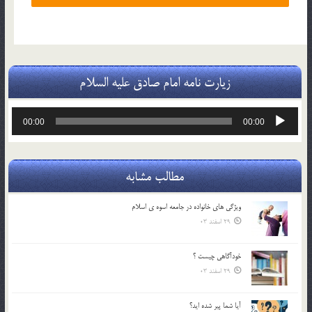
زیارت نامه امام صادق علیه السلام
پخش‌کننده
00:00
00:00
صوت
مطالب مشابه
ويژگي هاي خانواده در جامعه اسوه ي اسلام
29 اسفند 03
خودآگاهى چيست ؟
29 اسفند 03
آیا شما پیر شده اید؟