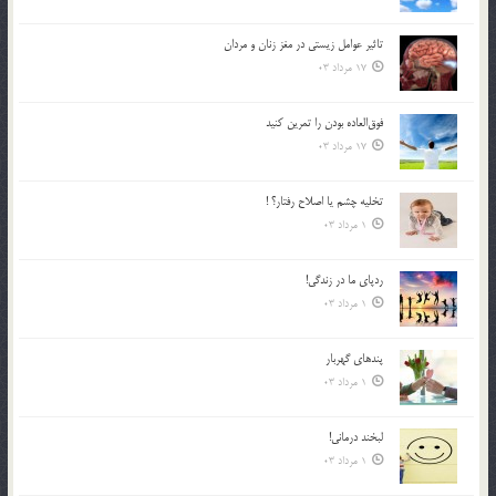
تاثیر عوامل زيستي در مغز زنان و مردان
17 مرداد 03
فوق‌العاده بودن را تمرين كنيد
17 مرداد 03
تخليه چشم يا اصلاح رفتار؟ !
1 مرداد 03
ردپاى ما در زندگى!
1 مرداد 03
پندهاي گهربار
1 مرداد 03
لبخند درمانى!
1 مرداد 03