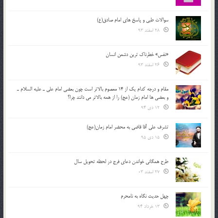
سوالات طبی و پاسخ های امام صادق(ع)
28 اسفند 93
«نفس» خطرناک ترین دشمن انسان
26 اسفند 93
مقام و درجه كدام يك از 14 معصوم بالاتر است چون بعضي امام علي ـ عليه السلام ـ
و بعضي ها امام زمان (عج) را از همه بالاتر مي دانند چرا؟
12 دی 94
تشرف علي آقا قاضي به محضر امام زمان(عج)
15 دی 95
طرح همگانی خواندن دعای فرج در لحظه تحویل سال
27 اسفند 03
چهل حدیث نگاه به نامحرم
13 خرداد 94