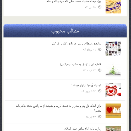
ویژه مبعث حضرت محمد صلی الله علیه و اله و سلم
25 دی 04
مطالب محبوب
نمادهای شیطان پرستی در بازی کلش آف کلنز
11 مرداد 94
خاطره ای از توسل به حضرت زهرا(س)
23 خرداد 94
تجارت پُرسود ازدواج موقت !
16 شهریور 04
براي اينكه دل پدر و مادر را به دست آوريم و هميشه از ما راضي باشند چكار بايد
بكنيم؟
23 تیر 95
زیارت نامه امام صادق علیه السلام