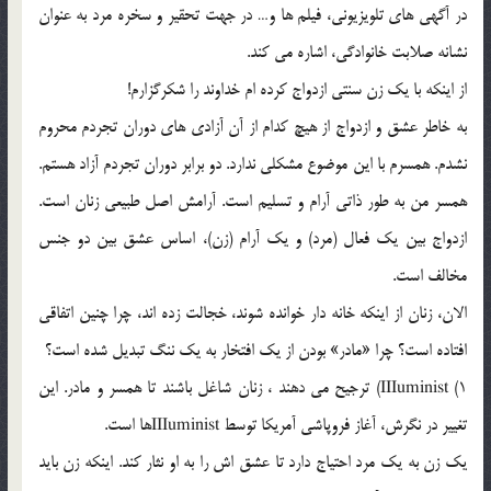
در آگهي هاي تلويزيوني، فيلم ها و… در جهت تحقير و سخره مرد به عنوان
نشانه صلابت خانوادگي، اشاره مي كند.
از اينكه با يك زن سنتي ازدواج كرده ام خداوند را شكرگزارم!
به خاطر عشق و ازدواج از هيچ كدام از آن آزادي هاي دوران تجردم محروم
نشدم. همسرم با اين موضوع مشكلي ندارد. دو برابر دوران تجردم آزاد هستم.
همسر من به طور ذاتي آرام و تسليم است. آرامش اصل طبيعي زنان است.
ازدواج بين يك فعال (مرد) و يك آرام (زن)، اساس عشق بين دو جنس
مخالف است.
الان، زنان از اينكه خانه دار خوانده شوند، خجالت زده اند، چرا چنين اتفاقي
افتاده است؟ چرا «مادر» بودن از يك افتخار به يك ننگ تبديل شده است؟
IIIuminist (1) ترجيح مي دهند ، زنان شاغل باشند تا همسر و مادر. اين
تغيير در نگرش، آغاز فروپاشي آمريكا توسط IIIuministها است.
يك زن به يك مرد احتياج دارد تا عشق اش را به او نثار كند. اينكه زن بايد