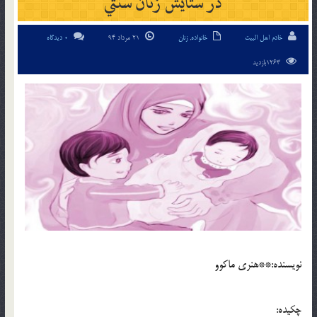
در ستايش زنان سنتي
خادم اهل البیت
خانواده
,
زنان
21 مرداد 94
0 دیدگاه
1263بازدید
نويسنده:**هنري ماكوو
چكيده: