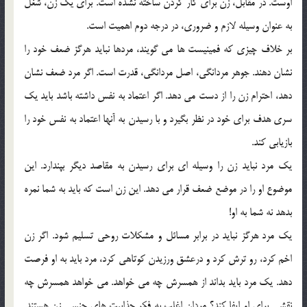
اوست. در مقابل، زن براي كار كردن ساخته نشده است. براي يك زن، شغل
به عنوان وسيله لازم و ضروري، در درجه دوم اهميت است.
بر خلاف چيزي كه فمينيست ها مي گويند، مردها نبايد هرگز ضعف خود را
نشان دهند. جوهر مردانگي، اصل مردانگي، قدرت است. اگر مرد ضعف نشان
دهد، احترام زن را از دست مي دهد. اگر اعتماد به نفس داشته باشد بايد يك
سري هدف براي خود در نظر بگيرد و با رسيدن به آنها اعتماد به نفس خود را
بازيابي كند.
يك مرد نبايد زن را وسيله اي براي رسيدن به مقاصد ديگر بپندارد. اين
موضوع او را در موضع ضعف قرار مي دهد. اين زن است كه بايد به شما نمره
بدهد نه شما به او!
يك مرد هرگز نبايد در برابر مسائل و مشكلات روحي تسليم شود. اگر زن
اخم كرد، رو ترش كرد و درعشق ورزيدن كوتاهي كرد، مرد بايد به او فرصت
دهد. يك مرد بايد بداند از همسرش چه مي خواهد. مي خواهد همسرش چه
نقشي براي او ايفا كند؟ مردان اغلب به فكر جذابيت هاي جنسي زن هستند.