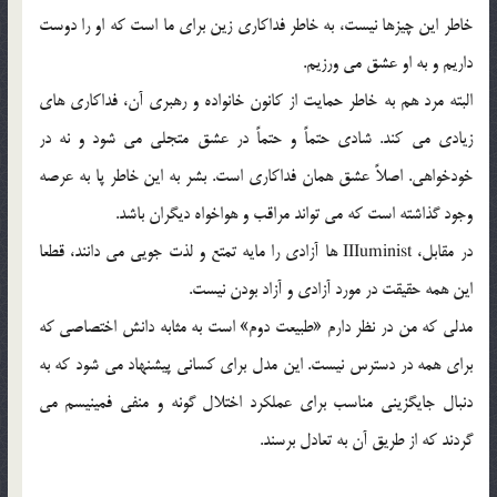
خاطر اين چيزها نيست، به خاطر فداكاري زين براي ما است كه او را دوست
داريم و به او عشق مي ورزيم.
البته مرد هم به خاطر حمايت از كانون خانواده و رهبري آن، فداكاري هاي
زيادي مي كند. شادي حتماً و حتماً در عشق متجلي مي شود و نه در
خودخواهي. اصلاً عشق همان فداكاري است. بشر به اين خاطر پا به عرصه
وجود گذاشته است كه مي تواند مراقب و هواخواه ديگران باشد.
در مقابل، IIIuminist ها آزادي را مايه تمتع و لذت جويي مي دانند، قطعا
اين همه حقيقت در مورد آزادي و آزاد بودن نيست.
مدلي كه من در نظر دارم «طبيعت دوم» است به مثابه دانش اختصاصي كه
براي همه در دسترس نيست. اين مدل براي كساني پيشنهاد مي شود كه به
دنبال جايگزيني مناسب براي عملكرد اختلال گونه و منفي فمينيسم مي
گردند كه از طريق آن به تعادل برسند.