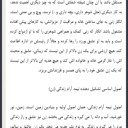
مستقل باشد يا آن چنان شيفته شغلش است كه به چيز ديگري اهميت ندهد،
به كار ديگري (مثل شوهر داري، بچه داري و…) نرسد، پوچ و بي معني است.
انگار زني به جاي ساختن خانه و مراقبت از عزيزانش، به كارهاي پيش افتاده
مشغول باشد. انگار كه زني كمك و همراهي شوهري را كه با او ازدواج كرده
است و بايد به او عشق بورزد را رها كرده و مثلاً از رئيسش در اداره اطاعت
كند. هيچ ارزشي براي يك زن بالاتر از اين نيست كه زيبائي، عشق و محبت
اش را نثار گرمي خانه و خانواده اش كند و هيچ هديه اي بالاتر از اين نيست
كه يك زن عشق خود را به پاي همسر و فرزندانش بريزد.
اصول اساسي تشكيل دهنده نيمه آرام زندگي (زن)
اصول نيمه آرام زندگي، همان اصول اوليه و بنيادين زمين است. زمين، نور
خورشيد، آب و دانه را مي گيرد و زندگي مي بخشد. زن نيز عشق و راز زندگي
مرد را مي گيرد و زندگي به نوع بشر هديه مي دهد. يك زن عاشق و سالم،