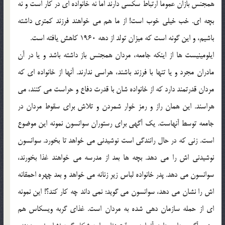
همجنس بازان عموماً ارتباط سكسي دارند اما نه خانواده اي در كار است و نه
بچه اي. خب خيلي خوب است! از ما هم مي خواهند فرزند كمتري داشته
باشيم، و اين گونه است كه ميزان تولد از دهه 1960 كاهش يافته است.
ايلومينيست ها از اينكه جامعه، مردان همجنس باز داشته باشد و يا در آن
مادران مجرد و يا تنها با فرزند باشند، هراسي ندارند. آنها از خانواده اي كه
مردان قدرتمند دارد كه از خانواده شان با قدرت دفاع و حراست مي كنند، مي
هراسند. اين همان راز و رمز خوار شمردن و تلاش براي سقوط مردان در
جامعه توسط آنهاست. يك آگهي براي رستوران سوانسون نمونه اين موضوع
است. زني كه در حال رانندگي است نوشيدني مي خواهد تا بخورد. سوانسون
نوشيدني اش را مي دهد. بچه ها بعد از مدرسه مي خواهند غذا بخورند،
سوانسون مي دهد. پدر خانواده لباس زير زنانه مي خواهد و بعد چهره احمقانه
اش را نشان مي دهد، سوانسون مي گويد: نمي داند چه كار كند؟! اين نمونه
اي از حمله سازمان دهي شده به مردان است. غذاي گربه ويسكاس هم