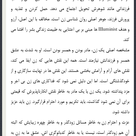
فرزنداني مانند شوهرش تحويل اجتماع مي دهد. حمل كردن و تغذيه و
پرورش فرزند، جوهر اصلي روان شناسي زن است. مخالف با اين اصل، آرزو
و هدف IIIuminist ها مبني بر بي اعتنايي به طبيعت زندگي بشر را افشا مي
كند.
مشخصه اصلي يك زن، مادر بودن و همسر بودن است. او به شدت به عشق
همسر و فرزندانش نيازمند است. همه اين نقش هايي كه زن ايفا مي كند،
نقش هاي آرام و آرامش بخشي هستند. اين نقش ها در نهايت سازگاري و از
خودگذشتگي است. اما اين دليل نمي شود كه فداكاري هاي زن بي اجر و
مزد پنداشته شود. يك زن يا يك مادر به خاطر نقش انكارناپذيرش كه قيمتي
براي آن نمي شود گذاشت، بايد تكريم و مورد احترام قرارگيرد. زن بايد عزيز
داشته شود.
عزت و احترام زن به خاطر مسائل زودگذر و به خاطر چهره زيبايش كه البته
آن هم زودگذر است، نيست يا به خاطر كدبانوگري اش. عشق ما به زن به