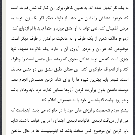
به يك نفر تبديل شده اند. به همين خاطر، براي زن كنار گذاشتن قدرت است
كه جوهره عشقش را نشان مي دهد. از طرف ديگر اگر يك زن نتواند به
مردي اطمينان كند، نمي تواند به او عشق بورزد و حتما نبايد با او ازدواج كند.
ازدواج مالك شدن از يك طرف و به مالكيت درآمدن از طرف ديگر است.
موضوعي كه هر زن و مردي آرزوي آن را دارد. يك خانواده متعهد، تنها
چيزي است كه مي تواند عطش معنوي كه ريشه ميل جنسي است را برطرف
كند و از انحراف جلوگيري كند؛ اين معناي دقيق عشق بين دو جنس مخالف
است. شوهر بايد بهترين شيوه ها را براي شاد كردن همسرش انجام دهد.
دوست داشتن بدون برآورده كردن آرزوها معنايي ندارد. مرد بايد وفادار باشد
و هر روز نهايت قدرشناسي خود را به همسرش اعلام كند.
بيشتر مردم شخصيت و ارزش هاي خود را در خانواده مي يابند. اينجاست كه
مي توان دريافت نابودي خانواده، نابودي اجتماع را در پي خواهد داشت. شايد
باور كردن اين موضوع كمي سخت باشد كه ايلومينيست ها در حال ساختن