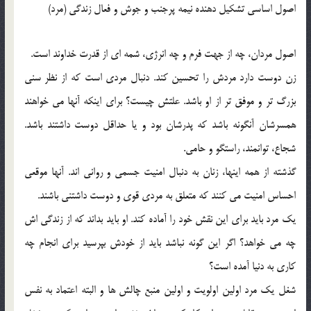
اصول اساسي تشكيل دهنده نيمه پرجنب و جوش و فعال زندگي (مرد)
اصول مردان، چه از جهت فرم و چه انرژي، شمه اي از قدرت خداوند است.
زن دوست دارد مردش را تحسين كند. دنبال مردي است كه از نظر سني
بزرگ تر و موفق تر از او باشد. علتش چيست؟ براي اينكه آنها مي خواهند
همسرشان آنگونه باشد كه پدرشان بود و يا حداقل دوست داشتند باشد.
شجاع، توانمند، راستگو و حامي.
گذشته از همه اينها، زنان به دنبال امنيت جسمي و رواني اند. آنها موقعي
احساس امنيت مي كنند كه متعلق به مردي قوي و دوست داشتني باشند.
يك مرد بايد براي اين نقش خود را آماده كند. او بايد بداند كه از زندگي اش
چه مي خواهد؟ اگر اين گونه نباشد بايد از خودش بپرسيد براي انجام چه
كاري به دنيا آمده است؟
شغل يك مرد اولين اولويت و اولين منبع چالش ها و البته اعتماد به نفس