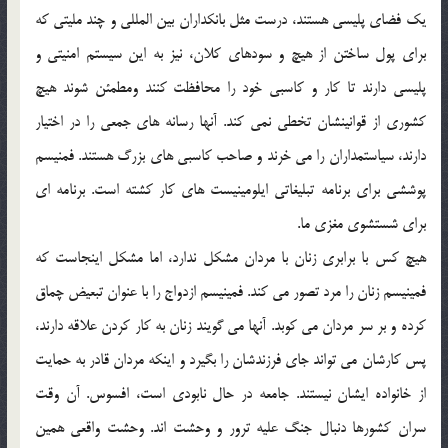
يك فضاي پليسي هستند، درست مثل بانكداران بين المللي و چند مليتي كه
براي پول ساختن از هيچ و سودهاي كلان، نيز به اين سيستم امنيتي و
پليسي دارند تا كار و كاسبي خود را محافظت كنند ومطمئن شوند هيچ
كشوري از قوانينشان تخطي نمي كند. آنها رسانه هاي جمعي را در اختيار
دارند، سياستمداران را مي خرند و صاحب كاسبي هاي بزرگ هستند. فمنيسم
پوششي براي برنامه تبليغاتي ايلومينيست هاي كار كشته است. برنامه اي
براي شستشوي مغزي ما.
هيچ كس با برابري زنان با مردان مشكل ندارد، اما مشكل اينجاست كه
فمينيسم زنان را مرد تصور مي كند. فمينيسم ازدواج را با عنوان تبعيض چماق
كرده و بر سر مردان مي كوبد. آنها مي گويند زنان به كار كردن علاقه دارند،
پس كارشان مي تواند جاي فرزندشان را بگيرد و اينكه مردان قادر به حمايت
از خانواده ايشان نيستند. جامعه در حال نابودي است، افسوس. آن وقت
سران كشورها دنبال جنگ عليه ترور و وحشت اند. وحشت واقعي همين