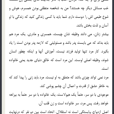
خب مسائل ديگر چه هستند؟ من به شخصه منطقي بودن همسرم، هوش و
شوخ طبعي اش را دوست دارم. شما بايد با كسي زندگي كنيد كه زندگي با او
آسان و لذت بخش باشد.
بيشتر زنان، مي دانند وظيفه شان چيست، همسري و مادري. يك مرد هم
بايد بداند كه مي بايست پدر باشد و مسئوليتي كه لازمه پدر بودن است را ياد
بگيرد. كار مرد تنها توليد فرزند نيست، آموزش آنها و اينكه چطور انسان
شوند، وظيفه اصلي اوست. اين مرد است كه خالق دنياي جديد يعني خانواده
است.
مرد نمي تواند چيزي باشد كه متعلق به او نيست. مرد بايد زني را پيدا كند كه
به خاطر عشق از قدرت و اعمال آن چشم پوشي كند.
موجودي با دو سر، حتماً يك هيولاست، يك خانواده با دو سر حتماً به بيراهه
خواهد رفت. پس مرد، سر خانواده است و زن قلب آن.
اصل ازدواج، وابستگي است نه استقلال. اتحاد است بين دو نفر كه درنهايت