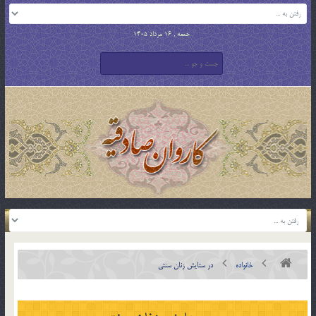
جمعه , 16 مرداد 1405
خانواده
در ستايش زنان سنتي