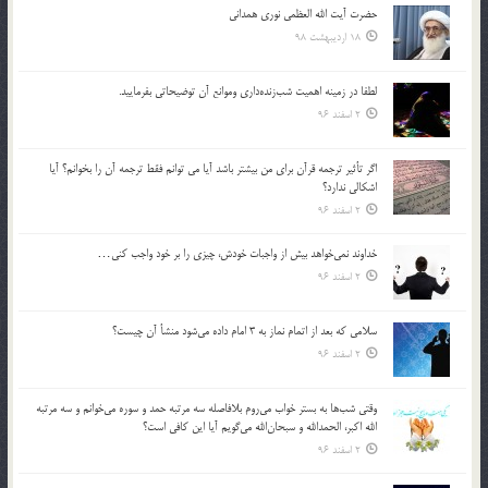
حضرت آیت الله العظمی نوری همدانی
18 اردیبهشت 98
لطفا در زمينه اهميت شب‌زنده‌داري وموانع آن توضيحاتي بفرماييد.
2 اسفند 96
اگر تأثير ترجمه قرآن براي من بيشتر باشد آيا مي توانم فقط ترجمه آن را بخوانم؟ آيا
اشكالي ندارد؟
2 اسفند 96
خداوند نمي‌خواهد بيش از واجبات خودش، چيزي را بر خود واجب كني…
2 اسفند 96
سلامي كه بعد از اتمام نماز به 3 امام داده مي‌شود منشأ آن چيست؟
2 اسفند 96
وقتي شب‌ها به بستر خواب مي‌روم بلافاصله سه مرتبه حمد و سوره مي‌خوانم و سه مرتبه
الله اكبر، الحمدالله و سبحان‌الله مي‌گويم آيا اين كافي است؟
2 اسفند 96