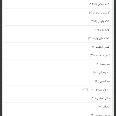
کتب اسلامی
(2,295)
کرامات و معجزات
(9)
کلام جاودان
(2,293)
کلام جدید
(34)
کمک های اولیه
(116)
گلچین احادیث
(372)
گنجینه معارف
(495)
ماه رجب
(20)
ماه رمضان
(176)
ماه شعبان
(20)
ماهها و روزهای خاص
(745)
مبانی اعتقادی
(20)
مختلف
(367)
مدعیان دروغین
(25)