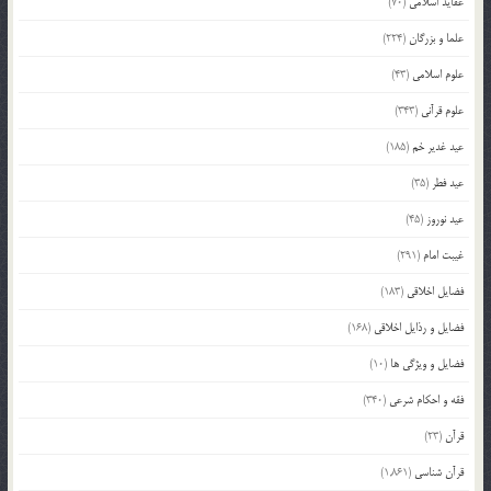
عقاید اسلامی
(70)
علما و بزرگان
(224)
علوم اسلامی
(43)
علوم قرآنی
(343)
عید غدیر خم
(185)
عید فطر
(35)
عید نوروز
(45)
غیبت امام
(291)
فضایل اخلاقی
(183)
فضایل و رذایل اخلاقی
(168)
فضایل و ویژگی ها
(10)
فقه و احکام شرعی
(340)
قرآن
(23)
قرآن شناسی
(1,861)