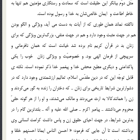
مَثَل دوّم بيانگر اين حقيقت است كه سعادت و رستگاري مؤمنين هم تنها به
خاطر اطاعت و ايمان خالص‎شان به خدا و رسول بوده است.
ناگفته نماند همان طوري كه از آيات به دست مي آيد، ويژگي و الگو بودن
هم در جهت مثبت وجود دارد و هم در جهت منفي، بزرگ‎ترين ويژگي كه براي
زنان بد در قرآن کریم نام برده شد خيانت است كه همان نافرماني و
سرپيچي از فرمان الهي بود. و خصوصيّت و ويژگي زنان خوب را يكي
پاكدامني و ديگري مطيع محض خدا و پيغمبر خدا ذكر نموده است. نكته ي
قابل توجّه اين كه در دين مقدّس اسلام، تعاليم ارزشمندي وجود دارد كه در
دشوارترين شرايط تاريخي براي زنان ـ كه دختران را زنده به گور مي‌كردند و
زن را همانندكالا به ارث مي‌بردند و مالك مي‌شدند، و او را از هر گونه حقيّ
محروم مي‌داشتند ـ پيامبر اكرم ـ صلي الله عليه و آله ـ بلندترين گام را در
بدترين شرايط، در جهت احياي حقوق زن و پاس داشت كرامت انساني وي
برداشته است تا آن جايي كه فرمود: « احسن الناس ايمانا احسنهم خلقا و