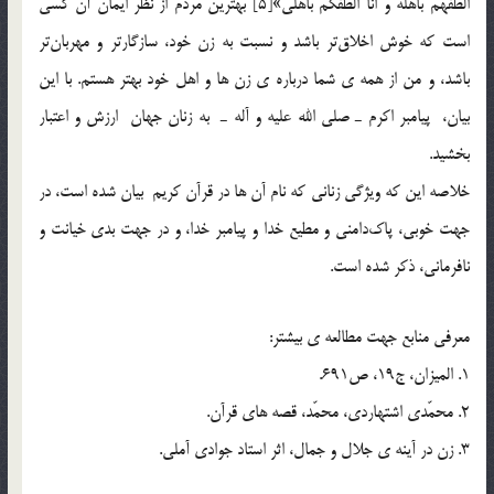
الطفهم باهله و انا الطفكم باهلي»[5] بهترين مردم از نظر ايمان آن كسي
است كه خوش اخلاق‌تر باشد و نسبت به زن خود، سازگارتر و مهربان‌تر
باشد، و من از همه ي شما درباره ي زن ها و اهل خود بهتر هستم. با اين
بيان، پيامبر اكرم ـ صلي الله عليه و آله ـ به زنان جهان ارزش و اعتبار
بخشيد.
خلاصه اين كه ويژگي زناني كه نام آن ها در قرآن كريم بيان شده است، در
جهت خوبي، پاك‌دامني و مطيع خدا و پيامبر خدا، و در جهت بدي خيانت و
نافرماني، ذكر شده است.
معرفي منابع جهت مطالعه ي بيشتر:
1. الميزان، ج19، ص691.
2. محمّدي اشتهاردي، محمّد، قصه هاي قرآن.
3. زن در آينه ي جلال و جمال، اثر استاد جوادي آملي.