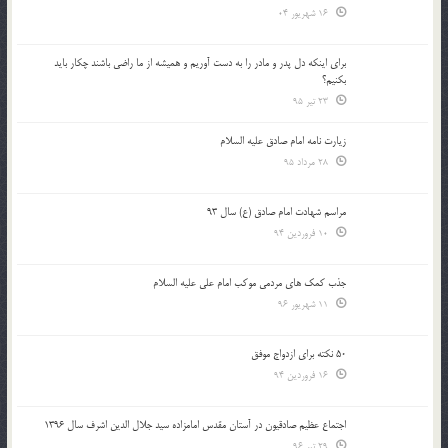
16 شهریور 04
براي اينكه دل پدر و مادر را به دست آوريم و هميشه از ما راضي باشند چكار بايد
بكنيم؟
23 تیر 95
زیارت نامه امام صادق علیه السلام
28 مرداد 95
مراسم شهادت امام صادق (ع) سال 93
10 فروردین 94
جذب کمک های مردمی موکب امام علی علیه السلام
11 شهریور 96
50 نکته برای ازدواج موفق
16 فروردین 94
اجتماع عظیم صادقیون در آستان مقدس امامزاده سید جلال الدین اشرف سال 1396
29 تیر 96