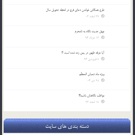
طرح همگانی خواندن دعای فرج در لحظه تحویل سال
27 اسفند 03
چهل حدیث نگاه به نامحرم
13 خرداد 94
آیا جرقه ظهور در یمن زده شده است ؟!
8 فروردین 94
ویژه ماه شعبان المعظّم
28 دی 04
مواظب نگاهتان باشید!!!
18 اسفند 93
دسته بندی های سایت