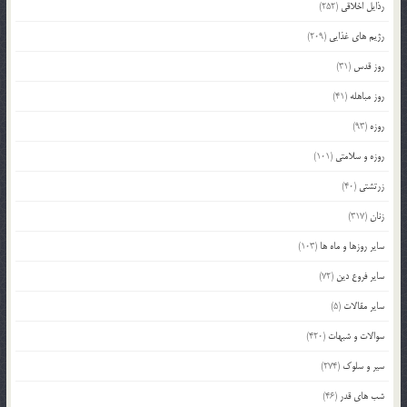
رذایل اخلاقی
(252)
رژیم های غذایی
(209)
روز قدس
(31)
روز مباهله
(41)
روزه
(93)
روزه و سلامتی
(101)
زرتشتی
(40)
زنان
(317)
سایر روزها و ماه ها
(103)
سایر فروع دین
(72)
سایر مقالات
(5)
سوالات و شبهات
(420)
سیر و سلوک
(274)
شب های قدر
(46)