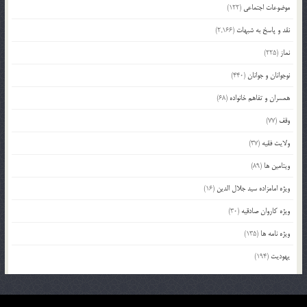
موضوعات اجتماعی
(122)
نقد و پاسخ به شبهات
(2,166)
نماز
(225)
نوجوانان و جوانان
(440)
همسران و تفاهم خانواده
(68)
وقف
(77)
ولایت فقیه
(37)
ویتامین ها
(89)
ویژه امامزاده سید جلال الدین
(16)
ویژه کاروان صادقیه
(30)
ویژه نامه ها
(135)
یهودیت
(194)