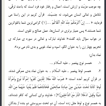
چه موجب مزيّت و ارزش است، اعمال و رفتار خود فرد است كه باعث ترقّي،
تكامل و تعالي انسان مي‎شود، نه جنسيّت. قرآن كريم در اين راستا مي
فرمايد: « … إِنَّ أَكْرَمَكُمْ عِنْدَ اللَّهِ أَتْقَاكُمْ …[1]؛ گرامي‎ترين شما باتقواترين
شما هستند.» پس معيار برتري در انسان‎ها، عمل صالح و تقوي است.
در جواب سؤال بايد گفت:« خداوند تبارك و تعالي در سوره ي مباركه ي
تحريم چهار زن را به عنوان الگو، اسوه و نماد خوبي و بدي نام مي برد».
نماد بدان:
1. همسر نوح پيغمبر ـ عليه السّلام ـ .
2. همسر لوط پيغمبر ـ عليه السّلام ـ به عنوان نماد بدي معرّفي شدند.
در قرآن كريم آمده است: « ضَرَبَ اللَّهُ مَثَلا لِلَّذِينَ كَفَرُوا اِمْرَأَةَ نُوحٍ وَامْرَأَةَ
لُوطٍ كَانَتَا تَحْتَ عَبْدَيْنِ مِنْ عِبَادِنَا صَالِحَيْنِ فَخَانَتَاهُمَا فَلَمْ يُغْنِيَا عَنْهُمَا مِنَ اللَّهِ
شَيْئًا وَقِيلَ ادْخُلا النَّارَ مَعَ الدَّاخِلِينَ[2] ؛ خداوند براي كساني كه كافر شده‎اند،
به همسر نوح و لوط مثل زده است، آن دو تحت سرپرستي دو بنده از بندگان