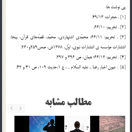
پي نوشت ها:
[1] . حجرات: 49/13.
[2] . تحريم: 66/10.
[3] . تحريم: 66/11؛ محمّدي اشتهاردي، محمّد، قصّه‎هاي قرآن، بيجا:
انتشارات مؤسسه ي انتشارات نبوي، اوّل، 1378ش، صص259و260.
[4] . تحريم: 66/12؛ همان، ص 396 و 397.
[5] . عيون اخبار رضا ـ عليه السّلام ـ ، ج 1،حديث 109، ص 41 و 42.
مطالب مشابه