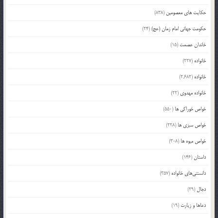
حکایت های معصومین
(838)
حکومت جهانی امام زمان (عج)
(24)
خاندان عصمت
(15)
خانواده
(227)
خانواده
(2,682)
خانواده مهدوی
(22)
خواص خوراکی ها
(550)
خواص سبزی ها
(228)
خواص میوه ها
(308)
داستان
(146)
دانستنی‌های خانواده
(357)
دجال
(29)
دعاها و زیارت
(19)