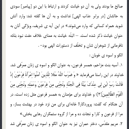
صالح ما بودند ولي به آن دو خيانت كردند و ارتباط با اين دو [پيامبر] سودي
به حالشان [در برابر عذاب الهي] نداشت و به آن ها گفته شد: وارد آتش
شويد همراه كساني كه وارد مي‎شوند.» در اين آيه ي شريف، ويژگي آنان به
عنوان خيانت ذكر شده است. – البتّه خيانت به معناي خلاف عفت نبود بلكه
نافرماني از شوهران شان و تخلّف از دستورات الهي بود- .
الگو و اسوه ي خوبان :
1. آسيه بنت مزاحم، همسر فرعون، به عنوان الگو و اسوه ي زنان معرّفي شد.
خداوند در اين راستا مي‎فرمايد « وَ ضَرَبَ اللَّهُ مَثَلا لِلَّذِينَ آمَنُوا اِمْرَأَةَ فِرْعَوْنَ إِذْ
قَالَتْ رَبِّ ابْنِ لِي عِنْدَكَ بَيْتًا فِي الْجَنَّةِ وَنَجِّنِي مِنْ فِرْعَوْنَ وَعَمَلِهِ وَنَجِّنِي مِنَ
الْقَوْمِ الظَّالِمِينَ[3]؛ و خداوند براي مؤمنان به همسر فرعون مثل زده است، در
آن هنگام كه گفت: پروردگارا! خانه‎اي براي من نزد خود در بهشت بساز، و
مرا از فرعون و كارا و نجات ده و مرا از گروه ستمگران رهايي بخش.»
2. مريم مقدّس، دختر عمران نيز به عنوان الگو و اسوه ي زنان معرّفي شد