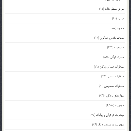
مراجع معظم تقلید
(15)
مردان
(40)
مسجد
(87)
مسجد مقدس جمکران
(19)
مسیحیت
(229)
معارف قرآنی
(855)
مناظرات علما و بزرگان
(79)
مناظرات علمی
(139)
مناظرات معصومین
(60)
مهارتهای زندگی
(845)
مهدویت
(2,150)
مهدویت در قرآن و روایات
(47)
مهدویت در مذاهب دیگر
(36)