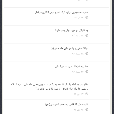
احادیث معصومین درباره ترک نماز و سهل انگاری در نماز
29 آذر 95
چه نظراتی در مورد دجال وجود دارد؟
28 مرداد 94
سوالات طبی و پاسخ های امام صادق(ع)
28 اسفند 93
«نفس» خطرناک ترین دشمن انسان
26 اسفند 93
مقام و درجه كدام يك از 14 معصوم بالاتر است چون بعضي امام علي ـ عليه السلام ـ
و بعضي ها امام زمان (عج) را از همه بالاتر مي دانند چرا؟
12 دی 94
تشرف علي آقا قاضي به محضر امام زمان(عج)
15 دی 95