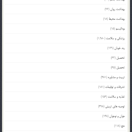
بهداشت روان
(26)
بهداشت محیط
(18)
بودائیسم
(15)
پزشکی و سلامت
(1,980)
پند خوبان
(129)
تحصیل
(62)
تحصیل
(65)
تربیت و مشاوره
(481)
تشرفات و توقیعات
(181)
تغذیه و سلامت
(156)
توصیه های تربیتی
(498)
جوان و نوجوان
(148)
حج
(118)