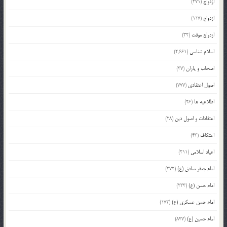
ازدواج
(371)
ازدواج
(117)
ازدواج موقت
(32)
اسلام شناسی
(2,661)
اصحاب و یاران
(37)
اصول اعتقادی
(777)
اطلاعیه ها
(26)
اعتقادات و اصول دین
(28)
اعتکاف
(43)
اعیاد اسلامی
(211)
امام جعفر صادق (ع)
(372)
امام حسن (ع)
(233)
امام حسن عسکری (ع)
(172)
امام حسین (ع)
(847)