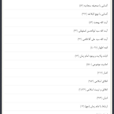
آشنایی با صحیفه سجادیه
(56)
آشنایی با نهج البلاغه
(392)
آیت الله بهجت
(54)
آیت الله سید ابوالحسن اصفهانی
(43)
آیت الله سید علی آقا قاضی
(42)
ائمه اطهار
(5,038)
اثبات ولایت و وجود امام زمان
(73)
احادیث موضوعی
(550)
اخبار
(717)
اخلاق اسلامی
(956)
اخلاق و تربیت اسلامی
(2,836)
ادیان
(474)
ارتباط با امام زمان (عج)
(14)