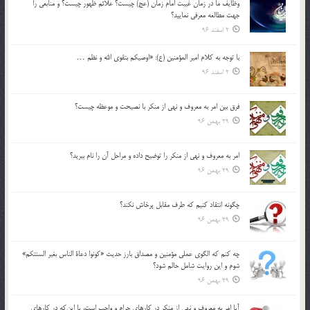
وظايف ما در زمان غيبت امام زمان (عج) چيست؟ علائم ظهور چيست؟ و منابعي را
جهت مطالعه معرفي نماييد؟
2 اسفند 96
با توجه به كلام امير المؤمنين (ع): «اوصيكم بتقوي الله و نظم …
2 اسفند 96
فرق بين امر به معروف و نهي از منكر با نصيحت و موعظه چيست؟
29 بهمن 96
امر به معروف و نهي از منكر را توضيح داده و مراحل آن را نام ببريد؟
29 بهمن 96
چگونه انتقاد كنيم كه طرف مقابل پرخاش نكند؟
29 بهمن 96
چه كنم كه الگوي عملي مؤمنين و مصداق بارز حديث «كونوا دعاة الناس بغير السنتكم»
شوم و اين روايت شامل حالم شود؟
29 بهمن 96
آيا امر به معروف و نهي از منكر در كارهاي حرام و واجب است، يا اين‌كه در كارهاي