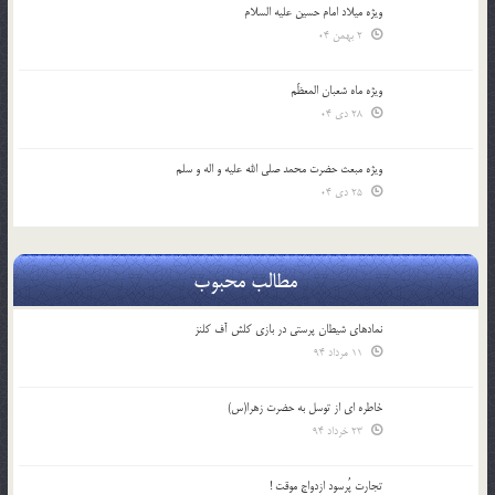
ویژه میلاد امام حسین علیه السلام
2 بهمن 04
ویژه ماه شعبان المعظّم
28 دی 04
ویژه مبعث حضرت محمد صلی الله علیه و اله و سلم
25 دی 04
مطالب محبوب
نمادهای شیطان پرستی در بازی کلش آف کلنز
11 مرداد 94
خاطره ای از توسل به حضرت زهرا(س)
23 خرداد 94
تجارت پُرسود ازدواج موقت !