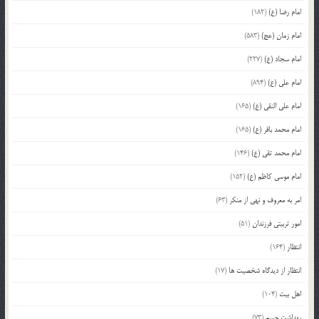
امام رضا (ع)
(182)
امام زمان (عج)
(583)
امام سجاد (ع)
(227)
امام علی (ع)
(894)
امام علی النقی (ع)
(165)
امام محمد باقر (ع)
(165)
امام محمد تقی (ع)
(146)
امام موسی کاظم (ع)
(152)
امر به معروف و نهی از منکر
(63)
امور تربیتی فرزندان
(51)
انتظار
(164)
انتظار از دیدگاه شخصیت ها
(17)
اهل بیت
(104)
بهداشت جسم
(73)