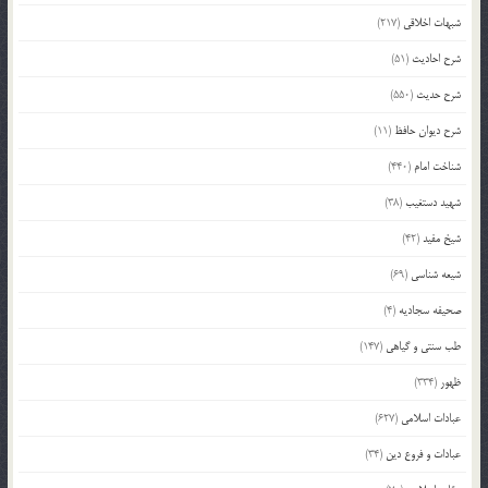
شبهات اخلاقی
(217)
شرح احادیث
(51)
شرح حدیث
(550)
شرح دیوان حافظ
(11)
شناخت امام
(440)
شهید دستغیب
(38)
شیخ مفید
(42)
شیعه شناسی
(69)
صحیفه سجادیه
(4)
طب سنتی و گیاهی
(147)
ظهور
(334)
عبادات اسلامی
(627)
عبادات و فروع دین
(34)