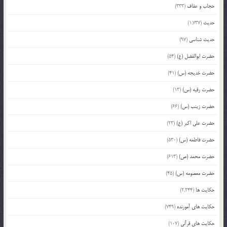
حجاب و عفاف
(333)
حدیث
(1,737)
حدیث شناسی
(97)
حضرت ابوالفضل (ع)
(54)
حضرت خدیجه (س)
(41)
حضرت رقیه (س)
(13)
حضرت زینب (س)
(66)
حضرت علی اکبر (ع)
(23)
حضرت فاطمه (س)
(530)
حضرت محمد (ص)
(613)
حضرت معصومه (س)
(45)
حکایت ها
(2,244)
حکایت های آموزنده
(749)
حکایت های قرآنی
(107)