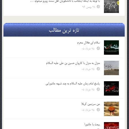
با توجه به اينكه اينجانب با دانشجويان اهل سنت روبرو مي‎شوم، …
28 بهمن 96
تازه ترین مطالب
سلام ای هلال محرم
25 خرداد 05
منزل به منزل با کاروان حسین بن علی علیه السلام
25 خرداد 05
پاسخ امام زمان علیه السلام به چند شبهه عاشورایی
25 خرداد 05
من سرزمین کربلا
25 خرداد 05
بیعت با عاشورا