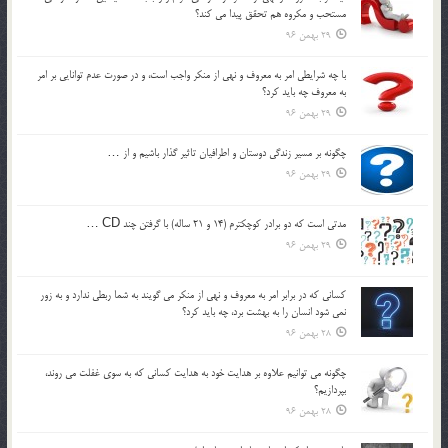
مستحب و مكروه هم تحقق پيدا مي كند؟
29 بهمن 96
با چه شرايطي امر به معروف و نهي از منکر واجب است، و در صورت عدم توانايي بر امر
به معروف چه بايد کرد؟
29 بهمن 96
چگونه بر مسير زندگي دوستان و اطرافيان تاثير گذار باشيم و از …
29 بهمن 96
مدتي است كه دو برادر كوچكترم (14 و 21 ساله) با گرفتن چند CD …
29 بهمن 96
كساني كه در برابر امر به معروف و نهي از منكر مي گويند به شما ربطي ندارد و به زور
نمي شود انسان را به بهشت برد، چه بايد كرد؟
28 بهمن 96
چگونه مي توانيم علاوه بر هدايت خود به هدايت كساني كه به سوي غفلت مي روند،
بپردازيم؟
28 بهمن 96