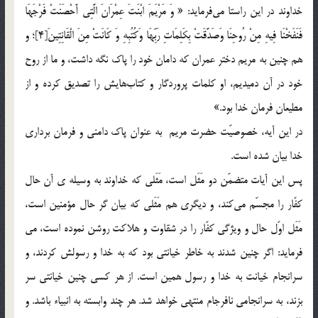
خداوند در اين راستا مي‎فرمايد: « وَ مَرْيَمَ ابْنَتَ عِمْرَانَ الَّتِي أَحْصَنَتْ فَرْجَهَا
فَنَفَخْنَا فِيهِ مِنْ رُوحِنَا وَصَدَّقَتْ بِكَلِمَاتِ رَبِّهَا وَكُتُبِهِ وَ كَانَتْ مِنَ الْقَانِتِينَ[4]؛ و
هم چنين به مريم دختر عمران كه دامان خود را پاك نگه داشت، و ما از روح
خود در آن دميديم، او كلمات پروردگار و كتاب‎هايش را تصديق كرده و از
مطيعان فرمان خدا بود.»
در اين آيه، خصوصيّت حضرت مريم به عنوان پاك دامني و فرمان برداري
خدا بيان شده است.
پس اين آيات متضمّن دو مَثَل است، مَثَلي كه خداوند به وسيله ي آن حال
كفّار را مجسّم مي‎كند، و ديگري هم مَثَلي كه بيان گر حال مؤمنين است،
مَثَل اوّل حال و ويژگي كفّار را در شقاوت و هلاكت روشن نموده است، مي
فرمايد: اگر چنين شدند به خاطر خيانتي بود كه به خدا و رسولش كردند، و
سرانجام خيانت به خدا و رسول همين است. از هر كسي چنين خيانتي سر
بزند، به سرانجامي نافرجام منتهي خواهد شد. هر چند وابسته به انبياء باشد. و