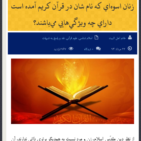
زنان اسوه‌اي كه نام شان در قرآن كريم آمده است
داراي چه ويژگي‌هايي مي‌باشند؟
خادم اهل البیت
اسلام شناسی
,
علوم قرآنی
,
نقد و پاسخ به شبهات
22 مرداد 94
0 دیدگاه
1967بازدید
از نظر دين مقدّس اسلام، زن و مرد نسبت به همديگر برتري ذاتي ندارند، آن