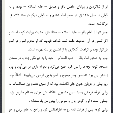
او از شاگردان و روایان امامین باقر و صادق – علیه السلام – بوده، و به
قولی در سال 128 ق. در عصر امام ششم و به قولی دیگر در سنه 132 ق.
درگذشته است.
جابر تنها از امام باقر – علیه السلام – هفتاد هزار حدیث روایت كرده است و
اگر كسی در آن احادیث دقت كند، خواهد فهمید كه او محرم اسرار دو امام
بزرگوار بوده و كرامات آشكاری را از ایشان روایت نموده است.
جابر به دستور امام باقر – علیه السلام – خود را به دیوانگی زده و در صحن
مسجد كوفه بچه‌ها را دور خود جمع می‌كرد و دیوانه بازی در می‌آورد و ورد
زبانش این بود: «منصور پسر جمهور را امیر بدون فرمان می‌یابم» . اتفاقاً چند
روز بیش از جریان جنون جابر نگذشته بود كه از سوی هشام بن عبدالملك به
والی كوفه فرمانی رسید بدین مضمون: «نگاه كن مردی به نام جابربن یزید
جعفی است ؛ او را گردن بزن و سرش را پیش من بفرست!» .
والی كوفه پس از قرائت نامه رو به اطرافیانش كرد و راجع به جابر پرس و جو