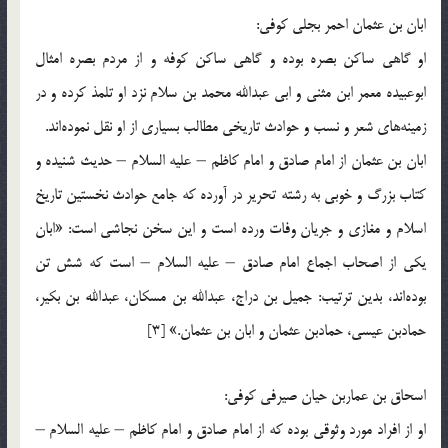
ابان بن عثمان احمر بجلی كوفی:
او گاهی ساكن بصره بوده و گاهی ساكن كوفه و از مردم بصره امثال
ابوعبیده معمر ابن مثنی و ابی عبدالله محمد بن سلام نزد او تلمذ كرده و در
زمینه‌های شعر و نسب و حوادث تاریخی مطالب بسیاری از او نقل نموده‌اند.
ابان بن عثمان از امام صادق و امام كاظم – علیه السلام – حدیث شنیده و
كتاب بزرگ و خوبی به رشته تحریر در آورده كه جامع حوادث نخستین تاریخ
اسلام و مغازی و جریان وفات ورده است و این سخن نجاشی است: «ابان
یكی از اصحاب اجماع امام صادق – علیه السلام – است كه شش تن
بوده‌اند، بدین ترتیب: جمیل بن دراج، عبدالله بن مسكان، عبدالله بن بكیر،
حمادبن عیسی، حمادبن عثمان و ابان بن عثمان.» [3]
اسحاق بن عماربن حیان صیرفی كوفی:
او از افراد مورد وثوقی بوده كه از امام صادق و امام كاظم – علیه السلام –