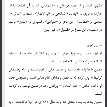
مشهور است و از جمله مورخان و دانشمندانی كه به آن اشارت دارند،
عبارتنداز: نووی در «تهذیب» شبلنجی در «نورالابصار» ، سبط در «تذكره» ،
شافعی در «مطالب» ، ابن حجر در «صواعق» ، قندوزی در «ینابیع» ابونعیم
در «حلیه» ، ابن صباغ در «فصول» و غیر اینان.
سفیان ثوری:
او فرزند سعید بن مسروق كوفی، از روایان و شاگردان امام صادق – علیه
السلام – و از مشاهیر اعلام اهل سنت است.
سفیان بارها وارد بغداد شده و حدیث هائی از امام شنیده و امام وصیتهائی
گرانبها به وی كرده كه در فصل وصایای امام مذكور است و همچنین بحث
او با امام صادق – علیه السلام – پیرامون زهد در همین نوشتار یاد گردیده
است.
سفیان بعدها به بصره منتقل شد و به سال 161 ق. در آنجا درگذشت. او به