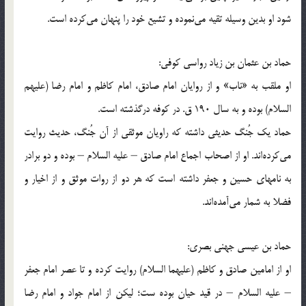
شود او بدین وسیله تقیه می‌نموده و تشیع خود را پنهان می‌كرده است.
حماد بن عثمان بن زیاد رواسی كوفی:
او ملقب به «ناب» و از روایان امام صادق، امام كاظم و امام رضا (علیهم
السلام) بوده و به سال 190 ق. در كوفه درگذشته است.
حماد یك جُنگ حدیثی داشته كه راویان موثقی از آن جُنگ، حدیث روایت
می‌كرده‌اند. او از اصحاب اجماع امام صادق – علیه السلام – بوده و دو برادر
به نامهای حسین و جعفر داشته است كه هر دو از روات موثق و از اخیار و
فضلا به شمار می‌آمده‌اند.
حماد بن عیسی جهنی بصری:
او از امامین صادق و كاظم (علیهما السلام) روایت كرده و تا عصر امام جعفر
– علیه السلام – در قید حیان بوده ست؛ لیكن از امام جواد و امام رضا