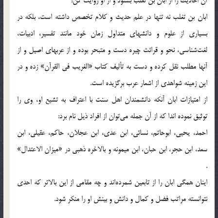
آن احادیث را از ابان بن تغلب بشنود و از او روایت كن!
ابان بن تغلب نه تنها در علم حدیث و كلام تخصص داشته است، بلكه در
بسیاری از علوم و دانشهای متداول زمان خود مانند تفسیر، ادبیات،
لغت‌شناسی، نحو و قرائت چیره دست و متبحر بوده و از عربهای اصیل و از
آنها مطلب نقل كرده و دست به تألیف كتاب «الغریب فی القرآن» زده و در
این زمینه شواهدی از اشعار عرب برگزیده است.
از امتیازات ابان آنكه دانشمندان اهل سنت با اعتراف به تشیع او، وی را
توثیق نموده اندا كه از آن جمله می‌توان از افراد ذیل نام برد:
احمد، یحیی، ابوحاتم، نسائی، ابن عدی، ابن عجلان، حاكم، عقیلی، ابن
سعد، ابن حجر، ابن حبان، ابن میمونه و بالاخره ذهبی در «میزان الاعتدال»
.
اینان همگی ابان را از تابعین شمرده‌اند و چه مقامی از این بالاتر كه احدی
نتوانسته مراتب فضل و كمال و دانش و بینش او را منكر شود.