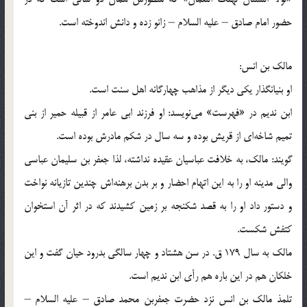
حضور امام صادق – علیه السلام – زانو زده و دانش اندوخته است.
مالك بن انس:
او بنیانگذار یكی دیگر از مذاهب چهارگانه اهل سنت است.
ابن ندیم در «فهرست» می‌نویسد: او فرزند ابی عامر از قبیله حمیر از بنی
تمیم شاخه‌ای از قریش بوده و سه سال در شكم مادرش بوده است.
گویند: مالك، به خلافت عباسیان عقیده نداشته، لذا جعفر بن سلیمان عباسی
والی مدینه او را به این اتهام احضار و بر بدن برهنه‌اش چندین تازیانه نواخت
و دستور داد او را به قصد شكنجه بر زمین كشیدند كه در اثر آن استخوان
كتفش شكست.
مالك به سال 179 ق. در سن هشتاد و چهار سالگی بدرود حیان گفت و این
خلكان هم در این باره هم رأی ابن ندیم است.
تلمذ مالك بن انس نزد حضرت جعفربن محمد صادق – علیه السلام –