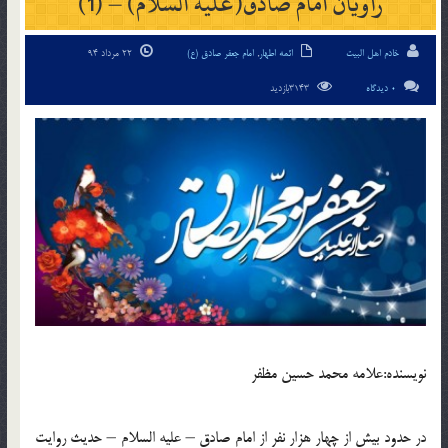
راویان امام صادق(علیه السلام) – (1)
خادم اهل البیت
ائمه اطهار
,
امام جعفر صادق (ع)
22 مرداد 94
0 دیدگاه
3143بازدید
نويسنده:علامه محمد حسين مظفر
در حدود بیش از چهار هزار نفر از امام صادق – علیه السلام – حدیث روایت