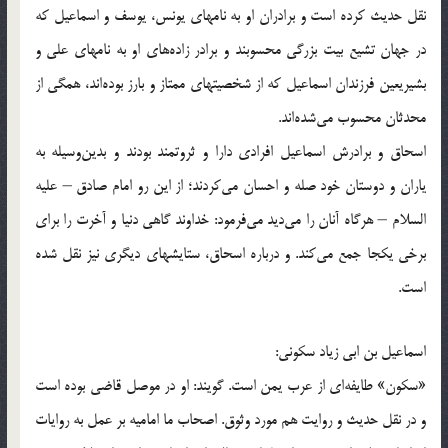
نقل حدیث كرده است و برادران او به نامهای یونس، یوسف و اسماعیل كه
در جهان تشیع بیت بزرگی محسوبند و برادر زاده‌های او به نامهای علی و
بشیریعین فرزندان اسماعیل كه از شخصیتهای ممتاز و بارز بوده‌اند، همگی از
محدثان محسوب می‌شده‌اند.
اسحاق و برادرش اسماعیل افرادی دارا و ثروتمند بودند و بدین‌وسیله به
یاران و دوستان خود صله و احسان می‌كردند؛ از این رو امام صادق – علیه
السلام – هرگاه آنان را می‌دید می‌فرمود: خداوند گاهی دنیا و آخرت را برای
برخی یكجا جمع می‌كند. و درباره اسحاق، ستایشهای دیگری نیز نقل شده
است.
اسماعیل بن ابی زیاد سكونی:
«سكون» طایفه‌ای از عرب یمن است. گویند: او در موصل قاضی بوده است
و در نقل حدیث و روایت هم مورد وثوق. اصحاب ما امامیه بر عمل به روایات