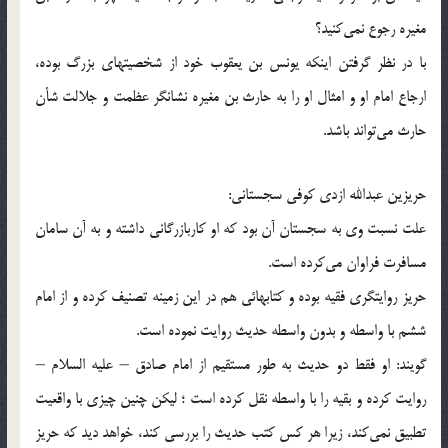
مغیره رجوع نمی‌كنید؟
با در نظر گرفتن اینكه یونس بن یعقوب خود از شخصیتهای بزرگ بوده،
ارجاع امام او و امثال او را به حارث بن مغیره نشانگر عظمت و جلالت شأن
حارث می‌تواند باشد.
حریزین عبدالله ازدی كوفی سجستانی:
علت نسبت وی به سجستان آن بود كه او كاربازرگانی داشته و به آن سامان
مسافرت فراوان می‌كرده است.
حریز روایتگری فقیه بوده و كتابهائی هم در این زمینه تصنیف كرده و از امام
ششم با واسطه و بدون واسطه حدیث روایت نموده است.
گویند: او فقط دو حدیث به طور مستقیم از امام صادق – علیه السلام –
روایت كرده و بقیه را با واسطه نقل كرده است ؛ لیكن چنین چیزی با واقعیت
تطبیق نمی‌كند، زیرا هر كس كتب حدیث را بررسی كند، خواهد دید كه حریز