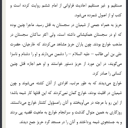
مستقیم و غیر مستقیم احادیث فراوانی از امام ششم روایت كرده است و
كتب او از اصول شمرده می‌شود.
حریز به همراه جمعی از شیعیان در سجستان به قتل رسید. ماجرا چنین بوده
كه او در سجستان همكیشانی داشته است، ولی اكثر ساكنان سجستان در
مذهب خوارج بودند. چون یاران حریز مشاهد می‌كردند كه خارجیان، حضرت
علی بن ابی طالب – علیه السلام – را دشمن می‌دارند و او را دشنام و ناسزا
می‌گویند، در این مورد از حریز دستور خواستند و او هم اجازه قتل چنین
كسانی را صادر كرد.
خوارج می‌دیدند كه به طور مرتب، افرادی از آنان كشته می‌شوند و چون
شیعیان در اقلیت بودند، خوارج گمان نمی‌كردند كه این قتلها كار شیعه باشد؛
از این رو با مرجئه در می‌آویختند و آنان رامسؤول كشتار خوارج می‌دانستند.
روزگاری به همین منوال گذشت و سرانجام خوارج به ماهیت قضیه پی بردند
و به جستجوی شیعه پرداختند و آنان را در مسجد گرد حریز جمع دیدند.