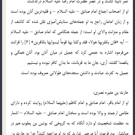
عمر نابینا گشت و در عصر حضرت امام رضا علیه السلام درگذشت.
او از اصحاب اجماع امام صادق – علیه السلام – و فقیه‌ترین آنان بوده است
و از زبان امامان راجع به او جمله‌های ستایش‌آمیزی نقل شده كه كاشف از
مقام و منزلت والای او است؛ از جمله هنگامی كه امام صادق – علیه السلام
– آیه «فان یكفربها هولاء فقد وكلنا بها قوماً لیسوابها بكافرین» [6] را قرائت
می‌فرمود اشاره به جمعی كرد كه جمیل در میان آنان بود. آنان همگی و
یكصدا گفتند: آری، جان ما به قربانت، ما بدان كافر نبوده و نیستیم.
جمیل به كثرت عبادت و داشتن سجده‌های طولانی معروف بوده است.
حارث بن مغیره نصری:
او از امام باقر، امام صادق و امام كاظم (علیهما السلام) روایت كرده و دارای
مقامی ارجمند و والا بوده است و سخنان امام صادق – علیه السلام – اشعار
به عظمت شخصیت او دارد آنگاه كه به گروهی كه یونس بن یعقوب هم در
میانشان بود فرمود: آیا مرجعی ندارید كه به او مراجعه كنید؟ چرا به حارث بن