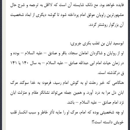
فایده خواهد بود. مع ذلك شایسته آن است كه لااقل به ترجمه و شرح حال
مشهورترین راویان موثق امام پرداخته شود تا گوشه دیگری از ابعاد شخصیت
آن بزرگوار روشنتر گردد.
ابوسعید ابان بن تغلب بكری جریری:
او از روایان و شاگردان امامان سجاد، باقر و صادق – علیه السلام – بوده و
در زمان حیات امام ابی عبدالله صادق – علیه السلام – به سال 140 یا 141
ق درگذشته است.
هنگامی كه خبر رحلت او به گوش امام رسید، فرمود: به خدا سوگند مرگ
ابان دل مرا به درد آورد. و همین جمله می‌تواند نشانگر مقام و منزلت ابان
نزد امام صادق – علیه السلام – باشد.
او چه شخصیتی بوده كه امام، مرگ او را مایه تأثر خاطر و سبب انكسار قلب
خویش دانسته است؟!