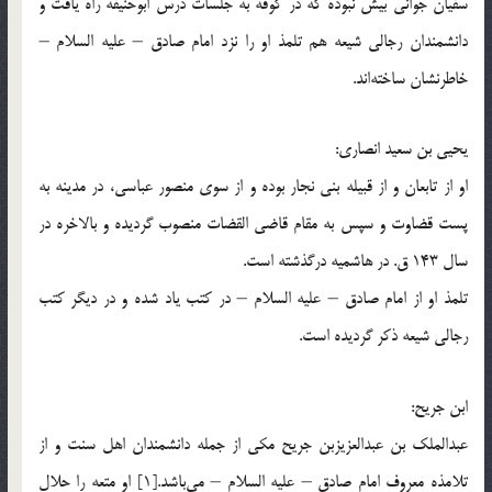
سفیان جوانی بیش نبوده كه در كوفه به جلسات درس ابوحنیفه راه یافت و
دانشمندان رجالی شیعه هم تلمذ او را نزد امام صادق – علیه السلام –
خاطرنشان ساخته‌اند.
یحیی بن سعید انصاری:
او از تابعان و از قبیله بنی نجار بوده و از سوی منصور عباسی، در مدینه به
پست قضاوت و سپس به مقام قاضی القضات منصوب گردیده و بالاخره در
سال 143 ق. در هاشمیه درگذشته است.
تلمذ او از امام صادق – علیه السلام – در كتب یاد شده و در دیگر كتب
رجالی شیعه ذكر گردیده است.
ابن جریح:
عبدالملك بن عبدالعزیزبن جریح مكی از جمله دانشمندان اهل سنت و از
تلامذه معروف امام صادق – علیه السلام – می‌باشد.[1] او متعه را حلال