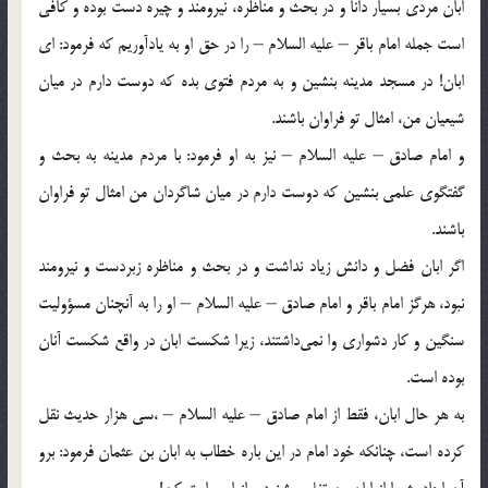
ابان مردی بسیار دانا و در بحث و مناظره، نیرومند و چیره دست بوده و كافی
است جمله امام باقر – علیه السلام – را در حق او به یادآوریم كه فرمود: ای
ابان! در مسجد مدینه بنشین و به مردم فتوی بده كه دوست دارم در میان
شیعیان من، امثال تو فراوان باشند.
و امام صادق – علیه السلام – نیز به او فرمود: با مردم مدینه به بحث و
گفتگوی علمی بنشین كه دوست دارم در میان شاگردان من امثال تو فراوان
باشند.
اگر ابان فضل و دانش زیاد نداشت و در بحث و مناظره زبردست و نیرومند
نبود، هرگز امام باقر و امام صادق – علیه السلام – او را به آنچنان مسؤولیت
سنگین و كار دشواری وا نمی‌داشتند، زیرا شكست ابان در واقع شكست آنان
بوده است.
به هر حال ابان، فقط از امام صادق – علیه السلام – ،سی هزار حدیث نقل
كرده است، چنانكه خود امام در این باره خطاب به ابان بن عثمان فرمود: برو