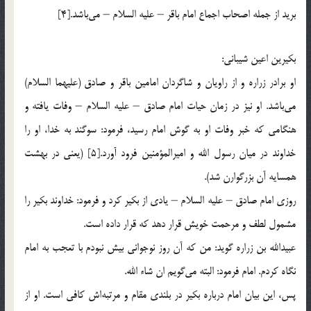
برید از جمله اصحاب اجماع امام باقر – علیه السلام – می‌باشد.[4]
بكیرین اعین شیبانی:
او برادر زراره و از راویان و شاگردان امامین باقر و صادق (علیهما السلام)
می‌باشد. او نیز در زمان حیات امام صادق – علیه السلام – وفات یافته و
هنگامی كه خبر وفات او به گوش امام رسید، فرمود: سوگند به خدا، او را
خداوند در میان رسول الله و امیرالمؤمنین فرود آورد.[5] (یعنی در بهشت
همسایه آن بزرگوارن شد).
روزی امام صادق – علیه السلام – یادی از بكیر كرد و فرمود: خداوند بكیر را
مشمول لطف و مرحمت خویش قرار دهد كه قرار داده است.
عبیدالله بن زراره گوید: من كه آن روز نوجوانی بیش نبودم با تعجب به امام
نگاه كردم. امام فرمود: البته می‌گویم ان شاء الله.
پس، این بیان امام درباره بكیر در بلندی مقام و مرتبه‌اش كافی است. او از