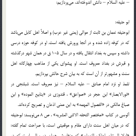
– علیه السلام – دانش اندوخته‌اند، می‌پردازیم:
ابو حنیفه:
ابوحنیفه نعمان بن ثابت از موالی (یعنی غیر عرب) و اصلاً اهل كابل می‌باشد
كه در كوفه زاده شده و در آنجا پرورش یافته است. او در كوفه حوزه درسی
داشته و سپس به بغداد انتقال یافته و در سال 105 ق در همان شهر درگذشته
و قبرش در بغداد معروف است. او پیشوای یكی از مذاهب چهارگانه اهل
سنت و مشهورتر از آن است كه به بیان شرح حالش بپردازیم.
تلمذ او نزد امام صادق – علیه السلام – نیز معروف است. شبلنجی در
«نورالابصار» ابن حجر در «صواعق» ، قندوزی در «ینابیع الموده» و ابن
صباغ مالكی در «الفصول المهمه» به این معنی اذعان و تصریح كرده‌اند.
آلوسی در كتاب «مختصر التحفه الاثنی العشریه» ، ص 8 می‌نویسد: ابوحنیفه
كه در میان اهل سنت دارای مقام و موقعیتی است، با صراحت تمام گفته:
«لولا السنتان لهلك النعمان» كه منظورش همان دو سالی است كه در