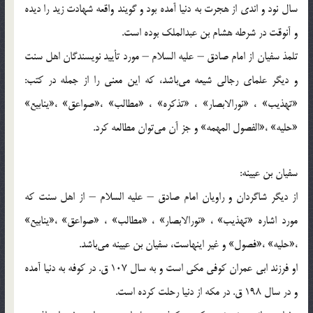
سال نود و اندی از هجرت به دنیا آمده بود و گویند واقعه شهادت زید را دیده
و آنوقت در شرطه هشام بن عبدالملك بوده است.
تلمذ سفیان از امام صادق – علیه السلام – مورد تأیید نویسندگان اهل سنت
و دیگر علمای رجالی شیعه می‌باشد، كه این معنی را از جمله در كتب:
«تهذیب» ، «نورالابصار» ، «تذكره» ، «مطالب» ،«صواعق» ،«ینابیع»
«حلیه» ،«الفصول المهمه» و جز آن می‌توان مطالعه كرد.
سفیان بن عیینه:
از دیگر شاگردان و راویان امام صادق – علیه السلام – از اهل سنت كه
مورد اشاره «تهذیب» ، «نورالابصار» ، «مطالب» ، «صواعق» ،«ینابیع»
،«حلیه» ،«فصول» و غیر اینهاست، سفیان بن عیینه می‌باشد.
او فرزند ابی عمران كوفی مكی است و به سال 107 ق. در كوفه به دنیا آمده
و در سال 198 ق. در مكه از دنیا رحلت كرده است.