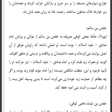
خوارج دیوارهای مسجد را بر سر حریز و یارانش خراب كردند و همه‌شان را
زیر خوارها خاك مدفون ساختند. رحمت خدا به روان همه شان باد.
حفص بن سالم:
ابوولاّد حنّاط جعفی كوفی معروف به حفص بن سالم از موالی و روایان امام
صادق – علیه السلام – بوده است. او اصلی داشته كه راویان موثق از آن
اصل روایت می‌كرده‌اند و همه دانشمندان بر وثاقت و درستی او متفق القولند.
گویند او همراه زید قیام كرد و امام صادق – علیه السلام – نیز حركت او را
تأیید فرمود و این، مطلب شگفتی نیست؛ زیرا امام مؤید قیام زید بوده، و اگر
چه بظاهر از حمایت زید خودداری می‌كرده است تا بدین وسیله اهل بیت را
از گزند آسیب و اذیت بنی امیه حفظ كند.
حفص بن غیاث نخعی كوفی: