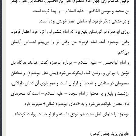
توفیق خدمتگزاری چهار امام معصوم: علی بن الحسین، محمد بن علی، جعفر
بن محمد و موسی الكاظم – علیه السلام – را پیدا كرده است.
و در حدیثی دیگر فرمود: او سلمان عصر خویش بوده است.
روزی ابوحمزه در گورستان بقیع بود كه امام ششم او را نزد خود احضار فرمود.
وقتی ابوحمزه آمد، امام فرمود: من وقتی تو را می‌بینم احساس آرامش
می‌كنم.
و امام ابوالحسن – علیه السلام – درباره ابوحمزه گفت: خداوند هرگاه دل
مؤمن را نورانی و روشن كند، اینگونه می‌شود (یعنی مثل ابوحمزه). و سخنان
معصومان در ستایش و تمجید او فراوان است و همو راوی آن دعای طولانی،
ارزشمند و بلیغ و پر محتوا از امام سجاد – علیه السلام – است كه سحرهای
ماه رمضان خوانده می‌شود و به «دعای ابوحمزه ثمالی» شهرت دارد.
ابوحمزه را علمای اهل سنت هم موثق دانسته و از او حدیث روایت كرده‌اند.
جابربن یزید جعفی كوفی: