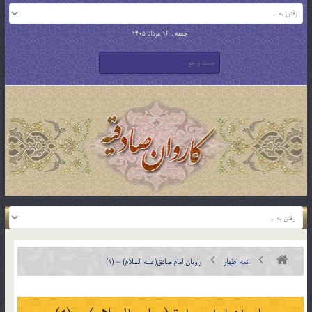
جمعه , 16 مرداد 1405
ائمه اطهار
راویان امام صادق(علیه السلام) – (1)