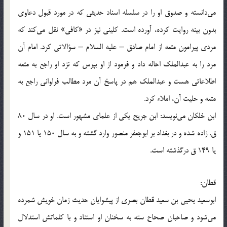
می‌دانسته و صدوق او را در سلسله اسناد حدیثی كه در مورد قبول دعاوی
بدون بینه روایت كرده، آورده است. كلینی نیز در «كافی» نقل می‌كند كه
مردی پیرامون متعه از امام صادق – علیه السلام – سؤالاتی كرد. امام آن
مرد را به عبدالملك احاله داد و فرمود از او بپرس كه نزد او راجع به متعه
اطلاعاتی هست و عبدالملك هم در پاسخ آن مرد مطالب فراوانی راجع به
متعه و حلیت آن، املاء كرد.
ابن خلكان می‌نویسد: ابن جریح یكی از علمای مشهور است. او در سال 80
ق. زاده شده و در بغداد بر ابوجعفر منصور وارد گشته و به سال 150 یا 151 و
یا 149 ق درگذشته است.
قطان:
ابوسعید یحیی بن سعید قطان بصری از پیشوایان حدیث زمان خویش شمرده
می‌شود و صاحبان صحاح سته به سخنان او استناد و با كلماتش استدلال