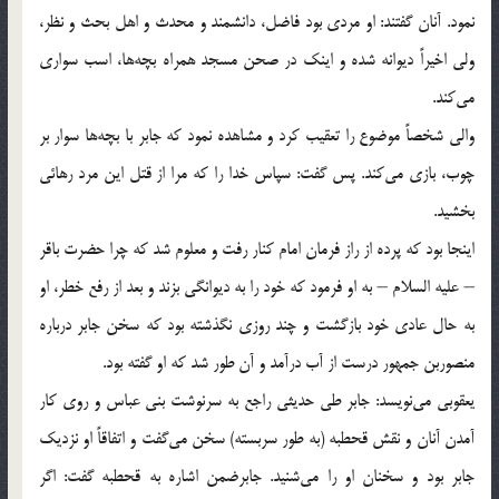
نمود. آنان گفتند: او مردی بود فاضل، دانشمند و محدث و اهل بحث و نظر،
ولی اخیراً دیوانه شده و اینك در صحن مسجد همراه بچه‌ها، اسب سواری
می‌كند.
والی شخصاً موضوع را تعقیب كرد و مشاهده نمود كه جابر با بچه‌ها سوار بر
چوب، بازی می‌كند. پس گفت: سپاس خدا را كه مرا از قتل این مرد رهائی
بخشید.
اینجا بود كه پرده از راز فرمان امام كنار رفت و معلوم شد كه چرا حضرت باقر
– علیه السلام – به او فرمود كه خود را به دیوانگی بزند و بعد از رفع خطر، او
به حال عادی خود بازگشت و چند روزی نگذشته بود كه سخن جابر درباره
منصوربن جمهور درست از آب درآمد و آن طور شد كه او گفته بود.
یعقوبی می‌نویسد: جابر طی حدیثی راجع به سرنوشت بنی عباس و روی كار
آمدن آنان و نقش قحطبه (به طور سربسته) سخن می‌گفت و اتفاقاً او نزدیك
جابر بود و سخنان او را می‌شنید. جابرضمن اشاره به قحطبه گفت: اگر