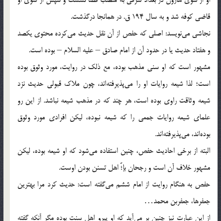
او از سوی هارون در بغداد شرقی به منصب قضا نشست و سپس از سوی او
قاضی كوفه شد و به سال 194 ق. در همانجا درگذشت.
نجاشی می‌نویسد: اصلی كه حفص از آن نقل حدیث می‌كرده محتوی یكصد
و هفتاد حدیث یا در حدود آن از امام صادق – علیه السلام – بوده است.
مشهور است كه او سنی مذهب بوده، مع ذلك در روایت، مورد وثوق بوده
است؛ لذا شیعه روایات او را می‌پذیرفته‌اند، چون ملاك قبولی حدیث نزد
شیعه وثاقت راوی بوده است، هر چند كه در مذهب شیعه نباشد. از این رو
علمای شیعه روایات جمعی را كه شیعه نبوده، لیكن افرادی مورد وثوق
بوده‌اند، می‌پذیرفته‌اند.
البته از برخی احادیث حفص، چنین استفاده می‌شود كه او شیعه بوده، لیكن
مشهور خلاف آن است و رجحان بإ؛ّّ اهل تسنن بودن اوست.
حفص به هنگام روایت از امام ششم می‌گفته است: حدیث كرد مرا بهترین
جعفرها، جعفربن محمد…
از این عبارت نیز چنین بر می‌آید كه او پیرو اهل سنت بوده مگر آنكه گفته