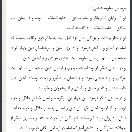
برید بن معاویه عجلی:
او از روایان امام باقر و امام صادق – علیه السلام – بوده و در زمان امام
صادق – علیه السلام – درگذشته است.
او از نظر جلالت و بزرگی شأن نزد اهل بیت به مقام فوق وثاقت رسیده كه
امام درباره او و یارانش فرمود: اوتاد روی زمین و سرشناسان دین چهار نفرند:
محمد بن مسلم، بریدبن معاویه، لیث بختری مرادی و زراره بن اعین.
و در سخنی دیگر فرمود: اصحاب پدرم، زراره بن اعین، محمد بن مسلم، لیث
مرادی و برید عجلی، مرده و زنده‌شان مایه آبرو و زینت بوده‌اند. اینان به پا
دارنده عدل و داد و صدق و راستی و از پیشروان و مقربانند.
و در حدیثی دیگر فرمود: این چهار تن، برگزیده و امین خدا بر حلال و حرام
اویند. و باز فرمود: اینان نگهبانان دین و امینان پدرم بر حلال و حرام خدایند؛
اینان پیشروان در دنیا و سبقت گیرندگان در آخرت هستند. و بسیاری دیگر از
جملات عطرآگین و ستایش‌آمیز كه امام درباره این نیكان فرموده است.