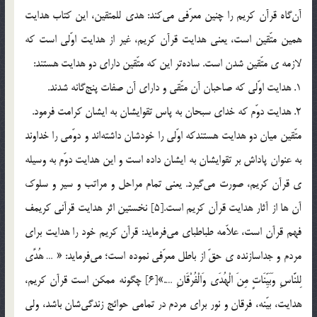
آن‌گاه قرآن كريم را چنين معرّفي مي‌كند: هدي للمتقين، اين كتاب هدايت
همين متّقين است، يعني هدايت قرآن كريم، غير از هدايت اوّلي است كه
لازمه ي متّقين شدن است. ساده‌تر اين كه متّقين داراي دو هدايت هستند:
1. هدايت اوّلي كه صاحبان آن متّقي و داراي آن صفات پنج‌گانه شدند.
2. هدايت دوّم ‌كه خداي سبحان به پاس تقوايشان به ايشان كرامت فرمود.
متّقين ميان دو هدايت هستندكه اوّلي را خودشان داشته‌اند و دوّمي را خداوند
به عنوان پاداش بر تقوايشان به ايشان داده است و اين هدايت دوّم به وسيله
ي قرآن كريم، صورت مي‌گيرد. يعني تمام مراحل و مراتب و سير و سلوك
آن ها از آثار هدايت قرآن كريم است.[5] نخستين اثر هدايت قرآني كريمف
فهم قرآن است، علاّمه طباطباي مي‌فرمايد: قرآن كريم خود را هدايت براي
مردم و جداسازنده ي حقّ از باطل معرّفي نموده است؛ مي‌فرمايد: « … هُدًى
لِلنَّاسِ وَبَيِّنَاتٍ مِنَ الْهُدَى وَالْفُرْقَانِ ….»[6] چگونه ممكن است قرآن كريم،
هدايت، بيّنه، فرقان و نور براي مردم در تمامي حوائج زندگي‌شان باشد، ولي