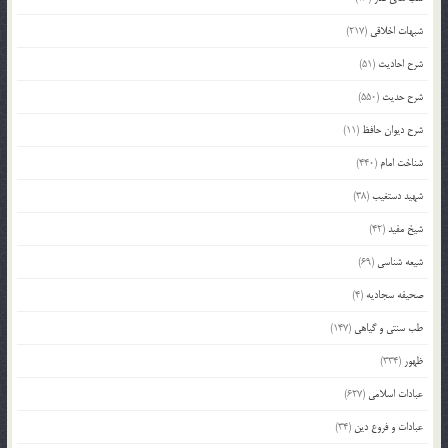
شبهات اخلاقی
(217)
شرح احادیث
(51)
شرح حدیث
(550)
شرح دیوان حافظ
(11)
شناخت امام
(440)
شهید دستغیب
(38)
شیخ مفید
(42)
شیعه شناسی
(69)
صحیفه سجادیه
(4)
طب سنتی و گیاهی
(147)
ظهور
(334)
عبادات اسلامی
(627)
عبادات و فروع دین
(34)