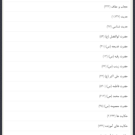
حجاب و عفاف
(333)
حدیث
(1,737)
حدیث شناسی
(97)
حضرت ابوالفضل (ع)
(54)
حضرت خدیجه (س)
(41)
حضرت رقیه (س)
(13)
حضرت زینب (س)
(66)
حضرت علی اکبر (ع)
(23)
حضرت فاطمه (س)
(530)
حضرت محمد (ص)
(613)
حضرت معصومه (س)
(45)
حکایت ها
(2,244)
حکایت های آموزنده
(749)