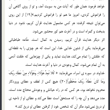
خواهد فرمود: همان طور كه آيات من به سويت آمد، و تو از روي آگاهي آن
را فراموش كردي، امروز ما هم تو را فراموش كرديم.»[19] از اين روي
مي‌توان نتيجه گرفت: هر كس مشمول هدايت قرآن كريم، نشود در دنيا
بدبخت و گمراه است و در آخرت هم كور محشور مي‌شود.
اثر ديگر هدايت قرآن كريم، رسيدن به كمال است. علّامه طباطبائي
مي‌فرمايد: يكي از شئون خدايي خدا، اين است كه هر چيزي را به نقطه‌اي
كه خلقش را تمام مي‌كند، هدايت نمايد و يكي از چيزهايي كه خلقت آدمي
به آن تمام مي‌شود، كمال وجودي در دنيا و آخرت هدايت است.
خداوند در سوره ي اسراء، مي‌فرمايد: « كُلا نُمِدُّ هَؤُلاءِ وَهَؤُلاءِ مِنْ عَطَاءِ رَبِّكَ
وَمَا كَانَ عَطَاءُ رَبِّكَ مَحْظُورًا[20]؛ هيچ كس از لطف و عطاي پروردگار
محروم نخواهد بود، هر كس كه در راه حياتش و وجودش محتاج مدد است،
مدد مي‌دهد و آن چه را كه مستحقّ است عطا مي‌كند و عطاي او از ناحيه ي
او دريغ نمي‌شود مگر آن كه شخص خود از گرفتن عطاي او دريغ كند.»