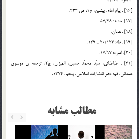
2. بقره: 2/282.
[16] . پيام امام، پيشين، ج1، ص 433.
[17]. حديد: 57/28.
[18] . همان.
[19] . طه: 20/123 ـ 129.
[20]. اسراء: 17/17.
[21] . طباطبائي، سيّد محمّد حسين، الميزان، ج2، ترجمه ي موسوي
همداني، قم: دفتر انتشارات اسلامي، پنجم، 1374،
مطالب مشابه