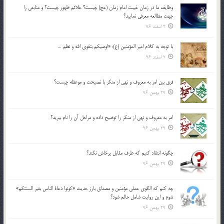
وظايف ما در زمان غيبت امام زمان (عج) چيست؟ علائم ظهور چيست؟ و منابعي را
جهت مطالعه معرفي نماييد؟
2 اسفند 96
با توجه به كلام امير المؤمنين (ع): «اوصيكم بتقوي الله و نظم …
2 اسفند 96
فرق بين امر به معروف و نهي از منكر با نصيحت و موعظه چيست؟
29 بهمن 96
امر به معروف و نهي از منكر را توضيح داده و مراحل آن را نام ببريد؟
29 بهمن 96
چگونه انتقاد كنيم كه طرف مقابل پرخاش نكند؟
29 بهمن 96
چه كنم كه الگوي عملي مؤمنين و مصداق بارز حديث «كونوا دعاة الناس بغير السنتكم»
شوم و اين روايت شامل حالم شود؟
29 بهمن 96