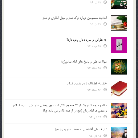
29 تیر 96
احادیث معصومین درباره ترک نماز و سهل انگاری در نماز
29 آذر 95
چه نظراتی در مورد دجال وجود دارد؟
28 مرداد 94
سوالات طبی و پاسخ های امام صادق(ع)
28 اسفند 93
«نفس» خطرناک ترین دشمن انسان
26 اسفند 93
مقام و درجه كدام يك از 14 معصوم بالاتر است چون بعضي امام علي ـ عليه السلام ـ
و بعضي ها امام زمان (عج) را از همه بالاتر مي دانند چرا؟
12 دی 94
تشرف علي آقا قاضي به محضر امام زمان(عج)
15 دی 95