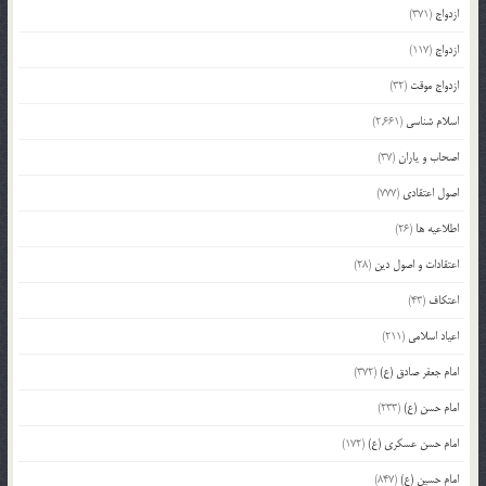
ازدواج
(371)
ازدواج
(117)
ازدواج موقت
(32)
اسلام شناسی
(2,661)
اصحاب و یاران
(37)
اصول اعتقادی
(777)
اطلاعیه ها
(26)
اعتقادات و اصول دین
(28)
اعتکاف
(43)
اعیاد اسلامی
(211)
امام جعفر صادق (ع)
(372)
امام حسن (ع)
(233)
امام حسن عسکری (ع)
(172)
امام حسین (ع)
(847)