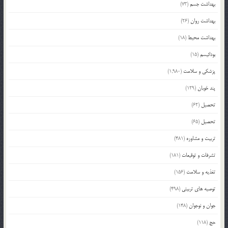
بهداشت جسم
(73)
بهداشت روان
(26)
بهداشت محیط
(18)
بودائیسم
(15)
پزشکی و سلامت
(1,980)
پند خوبان
(129)
تحصیل
(62)
تحصیل
(65)
تربیت و مشاوره
(481)
تشرفات و توقیعات
(181)
تغذیه و سلامت
(156)
توصیه های تربیتی
(498)
جوان و نوجوان
(148)
حج
(118)