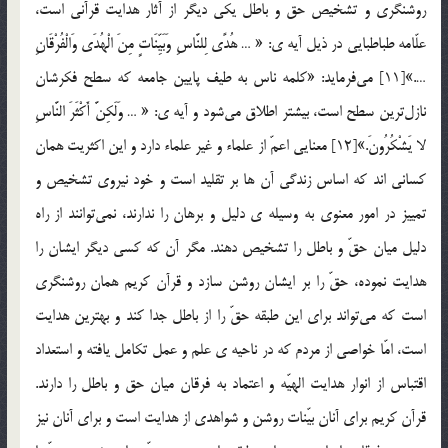
روشنگري و تشخيص حق و باطل يكي ديگر از آثار هدايت قرآني است،
علّامه طباطبايي در ذيل آيه ي: « … هُدًى لِلنَّاسِ وَبَيِّنَاتٍ مِنَ الْهُدَى وَالْفُرْقَانِ
….»[11] مي‌فرمايد: «كلمه ناس به طيف پايين جامعه كه سطح فكرشان
نازل‌ترين سطح است، بيشتر اطلاق مي‌شود و آيه ي: « … وَلَكِنَّ أَكْثَرَ النَّاسِ
لا يَشْكُرُونَ.»[12] معنايي اعمّ از علماء و غير علماء دارد و اين اكثريت همان
كساني اند كه اساس زندگي آن ها بر تقليد است و خود نيروي تشخيص و
تمييز در امور معنوي به وسيله ي دليل و برهان را ندارند، نمي‌توانند از راه
دليل ميان حقّ و باطل را تشخيص دهند. مگر آن كه كسي ديگر ايشان را
هدايت نموده، حقّ را بر ايشان روشن سازد و قرآن كريم همان روشنگري
است كه مي‌تواند براي اين طبقه حقّ را از باطل جدا كند و بهترين هدايت
است، امّا خواصي از مردم كه در ناحيه ي علم و عمل تكامل يافته و استعداد
اقتباس از انوار هدايت الهيّه و اعتماد به فرقان ميان حق و باطل را دارند.
قرآن كريم براي آنان بيّنات روشن و شواهدي از هدايت است و براي آنان نيز