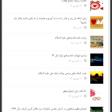
تجارت پُرسود ازدواج موقت !
16 شهریور 04
براي اينكه دل پدر و مادر را به دست آوريم و هميشه از ما راضي باشند چكار بايد
بكنيم؟
23 تیر 95
زیارت نامه امام صادق علیه السلام
28 مرداد 95
مراسم شهادت امام صادق (ع) سال 93
10 فروردین 94
جذب کمک های مردمی موکب امام علی علیه السلام
11 شهریور 96
50 نکته برای ازدواج موفق
16 فروردین 94
اجتماع عظیم صادقیون در آستان مقدس امامزاده سید جلال الدین اشرف سال 1396