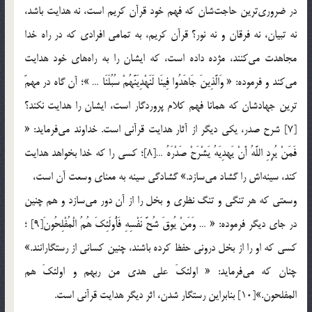
در ضروري‌ترين حاجت‌شان كه فهم خود قرآن كريم است، نه هدايت باشد،
نه تبيان، نه فرقان و نه نور؟ قرآن كريم، به تمامي افرادي كه در راه خدا
مجاهدت مي‌كنند، مژده داده است، كه ايشان را به راه‌هاي خود هدايت
مي‌كند و فرموده: « وَالَّذِينَ جَاهَدُوا فِينَا لَنَهْدِيَنَّهُمْ سُبُلَنَا … »؛ آن گاه در مهمّ
‌ترين جهادشان كه همانا فهم كلام پروردگار است، ايشان را هدايت نكند؟
[7] شرح صدر، يكي ديگر از آثار هدايت قرآني است. خداوند مي‌فرمايد: «
فَمَنْ يُرِدِ اللَّهُ أَنْ يَهدِيَهُ يَشْرَحْ صَدْرَهُ …[8]؛ كسي را كه خدا بخواهد هدايت
كند، سينه‌اش را گشاد مي‌سازد.» گشادگي سينه به معناي وسعت آن است،
وسعتي كه هر تنگي و تنگ نظري و بخل را از آن دور مي‌سازد و هم چنين
در جاي ديگر فرموده: « … وَمَنْ يُوقَ شُحَّ نَفْسِهِ فَأُولَئِكَ هُمُ الْمُفْلِحُونَ[9] ؛
كسي كه او را از بخل دروني حفظ كرده باشند، چنين كساني از رستگارانند.»
چنان كه مي‌فرمايد: « اولئكَ علي هدي من ربهم و اولئكَ هم
المفلحون.»[10] بنابراين رستگار شدن، اثر ديگر هدايت قرآني است.