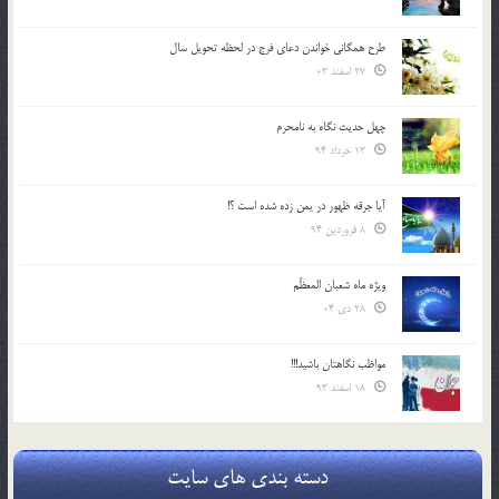
طرح همگانی خواندن دعای فرج در لحظه تحویل سال
27 اسفند 03
چهل حدیث نگاه به نامحرم
13 خرداد 94
آیا جرقه ظهور در یمن زده شده است ؟!
8 فروردین 94
ویژه ماه شعبان المعظّم
28 دی 04
مواظب نگاهتان باشید!!!
18 اسفند 93
دسته بندی های سایت