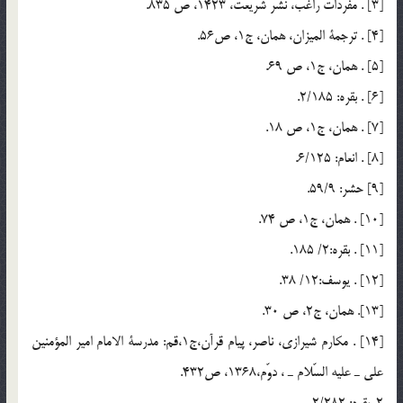
[3] . مفردات راغب، نشر شريعت، 1423، ص 835.
[4] . ترجمة الميزان، همان، ج1، ص56.
[5] . همان، ج1، ص 69.
[6] . بقره: 2/185.
[7] . همان، ج1، ص 18.
[8] . انعام: 6/125.
[9] حشر: 59/9.
[10] . همان، ج1، ص 74.
[11] . بقره:2/ 185.
[12] . يوسف:12/ 38.
[13]. همان، ج2، ص 30.
[14] . مكارم شيرازي، ناصر، پيام قرآن،ج1،قم: مدرسة الامام امير المؤمنين
علي ـ عليه السّلام ـ ، دوّم،1368، ص432.