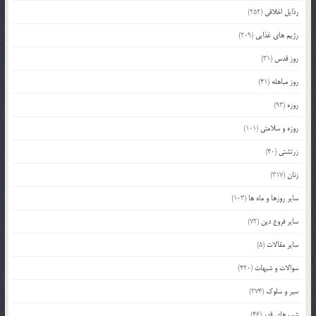
رذایل اخلاقی
(252)
رژیم های غذایی
(209)
روز قدس
(31)
روز مباهله
(41)
روزه
(93)
روزه و سلامتی
(101)
زرتشتی
(40)
زنان
(317)
سایر روزها و ماه ها
(103)
سایر فروع دین
(72)
سایر مقالات
(5)
سوالات و شبهات
(420)
سیر و سلوک
(274)
شب های قدر
(46)