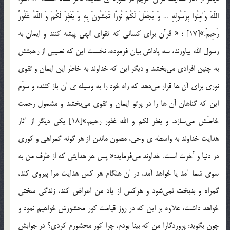
اللَّهَ وَآمِنُوا بِرَسُولِهِ … وَ يَجْعَلْ لَكُمْ نُورًا تَمْشُونَ بِهِ وَ يَغْفِرْ لَكُمْ وَ اللَّهُ غَفُورٌ
رَحِيمٌ.»[17] ؛ « قرآن براي كساني كه تقواي الهي پيشه كنند و ايمان به
رسول الله بياورند، سه پاداش بيان فرموده، نخست اين كه نصيبي از رحمتش
به چنين افرادي مي‌بخشد و ديگر اين كه خداوند به خاطر اين ايمان و تقوي
نوري براي آن ها قرار مي‌دهد كه راه خود را به وسيله ي آن باز كنند، و سوّم
اين كه گناهان آن ها را در پرتو ايمان و تقوي مي‌بخشد و مشمول رحمت
خاصّش مي‌سازد. و يغفر لكم و الله غفور رحيم.»[18] يكي ديگر از آثار
هدايت‌ خداوند به واسطه ي وحي، مصون ماندن از هر گونه گمراهي و كوري
در دنيا و آخرت است. خداوند مي‌فرمايد:« پس هر هدايتي كه از طرف من به
سوي شما آمد يا خواهد آمد، در آن هنگام هر كس هدايت مرا پيروي كند،
گمراه و بدبخت نمي‌شود و هركس از ياد من اعراض كند، زندگي سختي
خواهد داشت، علاوه بر اين كه در روز قيامت كور محشورش خواهيم نمود و
چون بگويد: پروردگارا من كه بينا بودم، چرا كور محشورم كردي؟ در جوابش