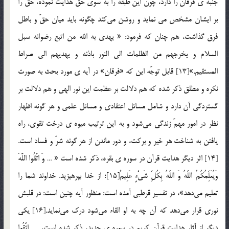
جنبه ي فرقان را دارد، چون اين طبقه را به سوي حقّ هدايت نموده، حقّ را
بر ايشان مشخص مي‌ نمايد و روشن مي‌كند چگونه بايد ميان حقّ و باطل
فرق گذاشت، هم چنان كه فرمود: « يهدي به الله من اتبع رضوانه سبل
السلام و يخرجهم من الظلمات الي النور باذنه و يهديهم الي صراط
المستقيم.»[13] قابل توجّه اين كه «فرقان» در آيه ي مورد بحث به صورت
نكره و مطلق ذكر شده كه هم دلالت بر عظمت اين نور الهي و هم دلالت بر
گستردگي آن دارد و شامل مسائل اعتقادي و مسائل علمي و هر گونه اظهار
نظر در امور مهمّ زندگي مي‌شود و به اين ترتيب ميوه ي درخت تقوي، راه
يافتن به شناخت هر خير و بركت، و دور ماندن از هر گونه شرّ و فساد است.
[14] اثر ديگر هدايت قرآن در سوره ي بقره، ذكر شده است « … وَ اتَّقُوا اللَّهَ
وَيُعَلِّمُكُمُ اللَّهُ وَ اللَّهُ بِكُلِّ شَيْءٍ عَلِيمٌ[15]؛ از خدا بپرهيزيد. خداوند شما را
تعليم مي‌دهد»، در تفسير قرطبي آمده است: منظور آيه چنين است: در قلبش
نوري قرار مي‌دهد كه آن چه به او القاء مي‌شود درك مي‌نمايد.[16] يكي
ديگر از آثار هدايت قرآن كريم در سوره ي حديد، ذكر شده است، … اتَّقُوا