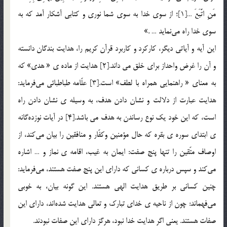
مَنِ اتَّبَعَ …[1]؛ از سوي خدا به سوي شما نوري و كتابي آشكار آمد كه به
سوي خدا راه مي‌نمايد … .»
اين آيه و آياتي ديگر، كاركرد و كاربرد قرآن كريم را، هدايت بندگان دانسته
و آن را غرض واحداز براي خلق مي داند.[2] هدايت از ماده ي « هدي» كه
به معناي « راهنمايي همراه با لطف» است.[3] علّامه طباطبائي مي‌فرمايد:
هدايت عبارت از دلالت و نشان دادن هدف، به وسيله ي نشان دادن راه
است، كه اين خود يك نوع رساندن به هدف مي باشد.[4] در آيات نوزده‌گانه
ي ابتداي سوره ي بقره كه حال مؤمنين وكفّار و منافقين را بيان مي‌كند، از
اوصاف متّقين را تنها پنج صفت: ايمان به غيب، اقامه ي نماز و … اشاره
مي‌كند و سپس درباره ي كساني كه داراي اين پنج صفت هستند، مي‌فرمايد:
چنين كساني بر طريق هدايت الهي هستند. اين گونه بيان، به خوبي
مي‌فهماند: چون از ناحيه ي خداي تبارك و تعالي هدايت شده‌اند، داراي اين
صفات هستند. يعني اگر هدايت خدا نبود، هرگز داراي اين صفات نبودند.