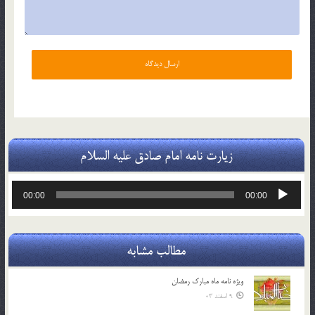
زیارت نامه امام صادق علیه السلام
پخش‌کننده
00:00
00:00
صوت
مطالب مشابه
ویژه نامه ماه مبارک رمضان
9 اسفند 03