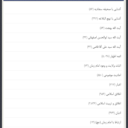
آشنایی با صحیفه سجادیه
(56)
آشنایی با نهج البلاغه
(392)
آیت الله بهجت
(54)
آیت الله سید ابوالحسن اصفهانی
(43)
آیت الله سید علی آقا قاضی
(42)
ائمه اطهار
(5,038)
اثبات ولایت و وجود امام زمان
(73)
احادیث موضوعی
(550)
اخبار
(717)
اخلاق اسلامی
(956)
اخلاق و تربیت اسلامی
(2,836)
ادیان
(474)
ارتباط با امام زمان (عج)
(14)