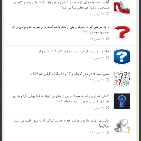
آيا امر به معروف و نهي از منكر در كارهاي حرام و واجب است، يا اين‌كه در كارهاي
مستحب و مكروه هم تحقق پيدا مي كند؟
29 بهمن 96
با چه شرايطي امر به معروف و نهي از منکر واجب است، و در صورت عدم توانايي بر امر
به معروف چه بايد کرد؟
29 بهمن 96
چگونه بر مسير زندگي دوستان و اطرافيان تاثير گذار باشيم و از …
29 بهمن 96
مدتي است كه دو برادر كوچكترم (14 و 21 ساله) با گرفتن چند CD …
29 بهمن 96
كساني كه در برابر امر به معروف و نهي از منكر مي گويند به شما ربطي ندارد و به زور
نمي شود انسان را به بهشت برد، چه بايد كرد؟
28 بهمن 96
چگونه مي توانيم علاوه بر هدايت خود به هدايت كساني كه به سوي غفلت مي روند،
بپردازيم؟
28 بهمن 96