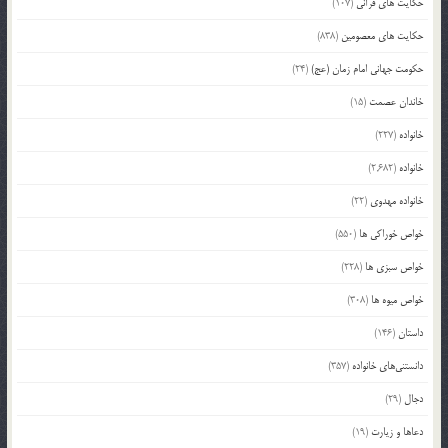
حکایت های قرآنی
(107)
حکایت های معصومین
(838)
حکومت جهانی امام زمان (عج)
(24)
خاندان عصمت
(15)
خانواده
(227)
خانواده
(2,682)
خانواده مهدوی
(22)
خواص خوراکی ها
(550)
خواص سبزی ها
(228)
خواص میوه ها
(308)
داستان
(146)
دانستنی‌های خانواده
(357)
دجال
(29)
دعاها و زیارت
(19)