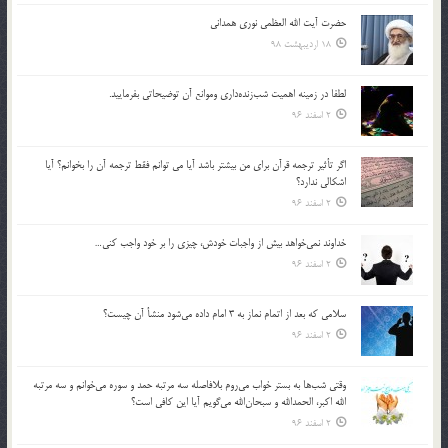
حضرت آیت الله العظمی نوری همدانی
18 اردیبهشت 98
لطفا در زمينه اهميت شب‌زنده‌داري وموانع آن توضيحاتي بفرماييد.
2 اسفند 96
اگر تأثير ترجمه قرآن براي من بيشتر باشد آيا مي توانم فقط ترجمه آن را بخوانم؟ آيا
اشكالي ندارد؟
2 اسفند 96
خداوند نمي‌خواهد بيش از واجبات خودش، چيزي را بر خود واجب كني…
2 اسفند 96
سلامي كه بعد از اتمام نماز به 3 امام داده مي‌شود منشأ آن چيست؟
2 اسفند 96
وقتي شب‌ها به بستر خواب مي‌روم بلافاصله سه مرتبه حمد و سوره مي‌خوانم و سه مرتبه
الله اكبر، الحمدالله و سبحان‌الله مي‌گويم آيا اين كافي است؟
2 اسفند 96