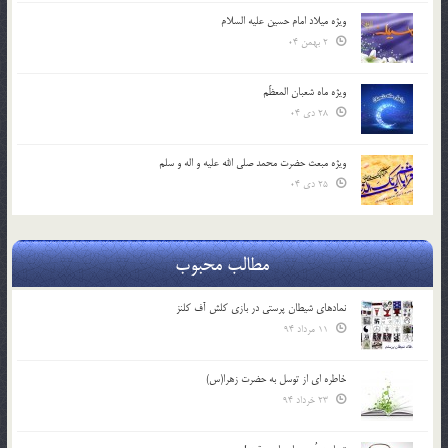
ویژه میلاد امام حسین علیه السلام
2 بهمن 04
ویژه ماه شعبان المعظّم
28 دی 04
ویژه مبعث حضرت محمد صلی الله علیه و اله و سلم
25 دی 04
مطالب محبوب
نمادهای شیطان پرستی در بازی کلش آف کلنز
11 مرداد 94
خاطره ای از توسل به حضرت زهرا(س)
23 خرداد 94