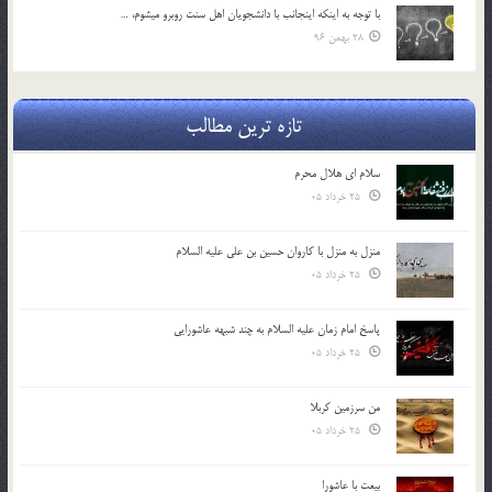
با توجه به اينكه اينجانب با دانشجويان اهل سنت روبرو مي‎شوم، …
28 بهمن 96
تازه ترین مطالب
سلام ای هلال محرم
25 خرداد 05
منزل به منزل با کاروان حسین بن علی علیه السلام
25 خرداد 05
پاسخ امام زمان علیه السلام به چند شبهه عاشورایی
25 خرداد 05
من سرزمین کربلا
25 خرداد 05
بیعت با عاشورا