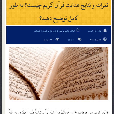
ثمرات و نتايج هدايت قرآن كريم چيست؟ به طور
كامل توضيح دهيد؟
خادم اهل البیت
اسلام شناسی
,
علوم قرآنی
,
نقد و پاسخ به شبهات
24 مرداد 94
0 دیدگاه
1710بازدید
قرآن كريم مي فرمايد: « … جَاءَكُمْ مِنَ اللَّهِ نُورٌ وَكِتَابٌ مُبِينٌ يَهْدِي بِهِ اللَّهُ