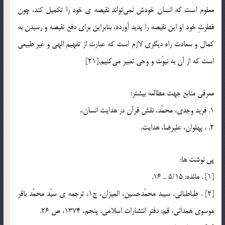
معلوم است كه انسان خودش نمي‌تواند نقيصه ي خود را تكميل كند، چون
فطرتِ خود او اين نقيصه را پديد آورده، بنابراين براي دفع نقيصه و رسيدن به
كمال و سعادت راه ديگري لازم است كه عبارت از تفهيم الهي و غير طبيعي
است كه از آن به نبوّت و وحي تعبير مي‌كنيم.[21]
معرفي منابع جهت مطالعه بيشتر:
1. فريد وجدي، محمّد، نقش قرآن در هدايت انسان،.
2. ، پهلوان، عليرضا، هدايت.
پي نوشت ها:
[1] . مائده: 5/15 ـ 16.
[2] . طباطبائي، سيبد محمّدحسين، الميزان، ج1، ترجمه ي سيّد محمّد باقر
موسوي همداني، قم: دفتر انتشارات اسلامي، پنجم، 1374، ص 26.