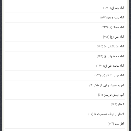
امام رضا (ع)
(182)
امام زمان (عج)
(583)
امام سجاد (ع)
(227)
امام علی (ع)
(894)
امام علی النقی (ع)
(165)
امام محمد باقر (ع)
(165)
امام محمد تقی (ع)
(146)
امام موسی کاظم (ع)
(152)
امر به معروف و نهی از منکر
(63)
امور تربیتی فرزندان
(51)
انتظار
(164)
انتظار از دیدگاه شخصیت ها
(17)
اهل بیت
(104)