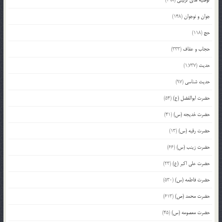
توصیه های تربیتی
(498)
جوان و نوجوان
(148)
حج
(118)
حجاب و عفاف
(333)
حدیث
(1,737)
حدیث شناسی
(97)
حضرت ابوالفضل (ع)
(54)
حضرت خدیجه (س)
(41)
حضرت رقیه (س)
(13)
حضرت زینب (س)
(66)
حضرت علی اکبر (ع)
(23)
حضرت فاطمه (س)
(530)
حضرت محمد (ص)
(613)
حضرت معصومه (س)
(45)