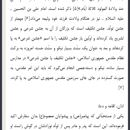
عند ولادة المولود ثلاثة ايّام.»[5] ذكر شده است. امام علي بن الحسين ـ
عليه السلام ـ نيز در هنگام ولادت فرزند خود وليمه مي‌داد.[6] مهمتر از
جشن تولّد، جشن تكليف است كه بزرگان از آن به جشن شرعي و جشن
تشريع ياد كرده‌اند و اوّلين بار جشن تكليف را با اسم «جشن شرعي» به پا
کرده­اند و بعد به عنوان يک سنّت بسيار نيكو و سنّت حسنه امروزه به بركت
نظام مقدس جمهوري اسلامي، «جشن تكليف يا جشن شرعي» در مدارس
بسيار ساده، نيكو و دسته‌جمعي انجام مي‌گيرد كه بايد اين امر مقدس، به
صورت گسترده در جاي جاي سرزمين مقدس جمهوري اسلامي به پا گردد.
[7]
اذان، اقامه و دعا:
يكي از مستحبّاتي كه پيامبر(ص) و پيشوايان معصوم(ع) بدان سفارش اكيد
فرموده‌اند‌،‌ اين است كه پدر و مادر پس از تولّد نوزادشان در گوش راست او