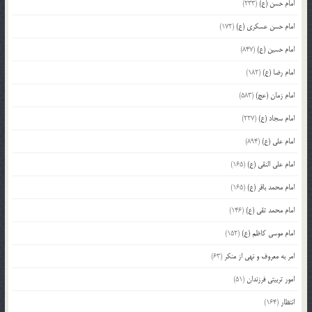
امام حسن (ع)
(233)
امام حسن عسکری (ع)
(172)
امام حسین (ع)
(847)
امام رضا (ع)
(182)
امام زمان (عج)
(583)
امام سجاد (ع)
(227)
امام علی (ع)
(894)
امام علی النقی (ع)
(165)
امام محمد باقر (ع)
(165)
امام محمد تقی (ع)
(146)
امام موسی کاظم (ع)
(152)
امر به معروف و نهی از منکر
(63)
امور تربیتی فرزندان
(51)
انتظار
(164)