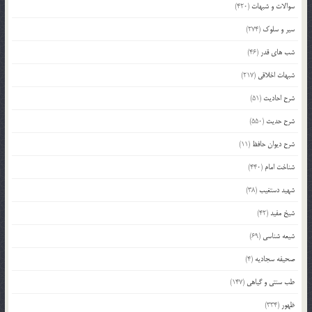
سوالات و شبهات
(420)
سیر و سلوک
(274)
شب های قدر
(46)
شبهات اخلاقی
(217)
شرح احادیث
(51)
شرح حدیث
(550)
شرح دیوان حافظ
(11)
شناخت امام
(440)
شهید دستغیب
(38)
شیخ مفید
(42)
شیعه شناسی
(69)
صحیفه سجادیه
(4)
طب سنتی و گیاهی
(147)
ظهور
(334)