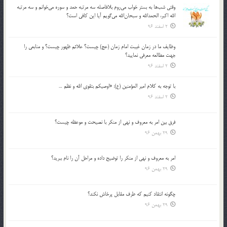
وقتي شب‌ها به بستر خواب مي‌روم بلافاصله سه مرتبه حمد و سوره مي‌خوانم و سه مرتبه
الله اكبر، الحمدالله و سبحان‌الله مي‌گويم آيا اين كافي است؟
2 اسفند 96
وظايف ما در زمان غيبت امام زمان (عج) چيست؟ علائم ظهور چيست؟ و منابعي را
جهت مطالعه معرفي نماييد؟
2 اسفند 96
با توجه به كلام امير المؤمنين (ع): «اوصيكم بتقوي الله و نظم …
2 اسفند 96
فرق بين امر به معروف و نهي از منكر با نصيحت و موعظه چيست؟
29 بهمن 96
امر به معروف و نهي از منكر را توضيح داده و مراحل آن را نام ببريد؟
29 بهمن 96
چگونه انتقاد كنيم كه طرف مقابل پرخاش نكند؟
29 بهمن 96