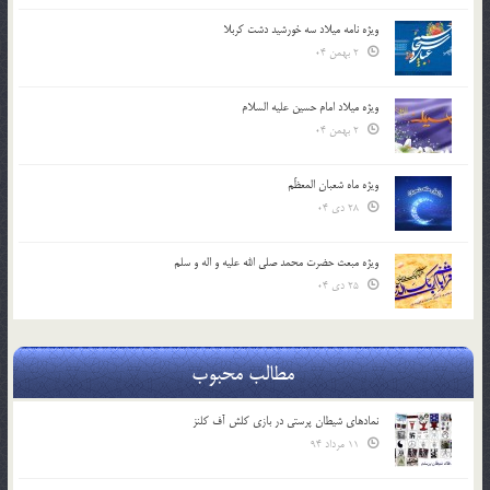
ویژه نامه میلاد سه خورشید دشت کربلا
2 بهمن 04
ویژه میلاد امام حسین علیه السلام
2 بهمن 04
ویژه ماه شعبان المعظّم
28 دی 04
ویژه مبعث حضرت محمد صلی الله علیه و اله و سلم
25 دی 04
مطالب محبوب
نمادهای شیطان پرستی در بازی کلش آف کلنز
11 مرداد 94