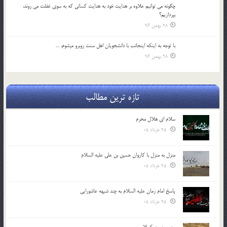
چگونه مي توانيم علاوه بر هدايت خود به هدايت كساني كه به سوي غفلت مي روند،
بپردازيم؟
28 بهمن 96
با توجه به اينكه اينجانب با دانشجويان اهل سنت روبرو مي‎شوم، …
28 بهمن 96
تازه ترین مطالب
سلام ای هلال محرم
25 خرداد 05
منزل به منزل با کاروان حسین بن علی علیه السلام
25 خرداد 05
پاسخ امام زمان علیه السلام به چند شبهه عاشورایی
25 خرداد 05