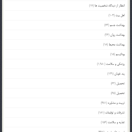
انتظار از دیدگاه شخصیت ها
(17)
اهل بیت
(104)
بهداشت جسم
(73)
بهداشت روان
(26)
بهداشت محیط
(18)
بودائیسم
(15)
پزشکی و سلامت
(1,980)
پند خوبان
(129)
تحصیل
(62)
تحصیل
(65)
تربیت و مشاوره
(481)
تشرفات و توقیعات
(181)
تغذیه و سلامت
(156)