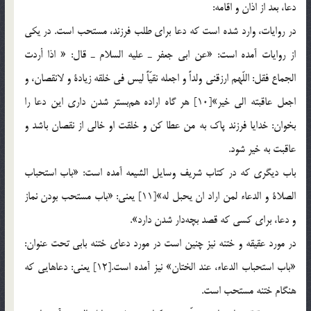
دعا، بعد از اذان و اقامه:
در روايات، وارد شده است كه دعا براي طلب فرزند، مستحب است. در يكي
از روايات آمده است: «عن ابي جعفر ـ عليه السلام ـ قال: « اذا أردت
الجماع فقل: اللّهم ارزقني ولداً و اجعله نقيّاً ليس في خلقه زيادة و لانقصان، و
اجعل عاقبته الي خير»[10] هر گاه اراده هم‌بستر شدن داري اين دعا را
بخوان: خدايا فرزند پاك به من عطا كن و خلقت او خالي از نقصان باشد و
عاقبت به خير شود.
باب ديگري که در كتاب شريف وسايل الشيعه آمده است: «باب استحباب
الصلاة و الدعاء لمن اراد ان يحبل له»[11] يعني: «باب مستحب بودن نماز
و دعا، براي كسي كه قصد بچه‌دار شدن دارد».
در مورد عقيقه و ختنه نيز چنين است در مورد دعاي ختنه بابي تحت عنوان:
«باب استحباب الدعاء، عند الختان» نيز آمده است.[12] يعني: دعاهايي که
هنگام ختنه مستحب است.