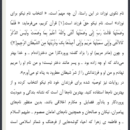
نام نكوي نوزاد: در اين راستا، آن چه مهمّ است، « انتخاب نام نيكو براي
نوزاد» است. نام نيكو حقّ فرزند است.[1] قرآن كريم، مي‌فرمايد: « فَلَمَّا
وَضَعَتْهَا قَالَتْ رَبِّ إِنِّي وَضَعْتُهَا أُنْثَى وَاللَّهُ أَعْلَمُ بِمَا وَضَعَتْ وَلَيْسَ الذَّكَرُ
كَالأنْثَى وَإِنِّي سَمَّيْتُهَا مَرْيَمَ وَإِنِّي أُعِيذُهَا بِكَ وَذُرِّيَّتَهَا مِنَ الشَّيْطَانِ الرَّجِيمِ[2]؛
و چون (مادر مريم) او را بزاد گفت: پروردگارا من دخترزاده‌ام ـ‌ و خدا بهتر
مي‌داند كه او چه زاده بود ‌ـ و پسر مانند دختر نيست؛ و من نام او را مريم
نهادم و من او و فرزندانش را از شرّ شيطان مطرود به پناه تو مي‌آورم».
در روايات نيز توصيّه شده براي فرزندان خود نام نيكو انتخاب کرده و از
بهترين‌ نام‌ها استفاده كنيد. بهترين‌ نام‌ها آن است كه نشانه بندگي و عبوديّت
پروردگار و يادآور فضايل و مكارم اخلاقي باشد، بدين منظور نام‌هاي
پيامبران، نيكان و صالحان و همچنين نام‌هاي امامان معصوم ـ عليهم السلام
ـ و فاطمه ي زهرا كه احياء گوشه‌هايي از فرهنگ و شعائر اسلامي است