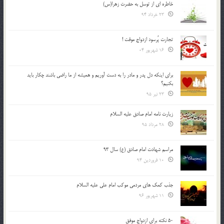
خاطره ای از توسل به حضرت زهرا(س)
23 خرداد 94
تجارت پُرسود ازدواج موقت !
16 شهریور 04
براي اينكه دل پدر و مادر را به دست آوريم و هميشه از ما راضي باشند چكار بايد
بكنيم؟
23 تیر 95
زیارت نامه امام صادق علیه السلام
28 مرداد 95
مراسم شهادت امام صادق (ع) سال 93
10 فروردین 94
جذب کمک های مردمی موکب امام علی علیه السلام
11 شهریور 96
50 نکته برای ازدواج موفق