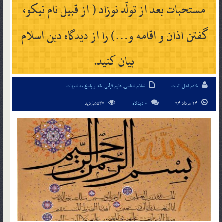
مستحبات بعد از تولّد نوزاد ( از قبيل نام نيکو،
گفتن اذان و اقامه و…) را از ديدگاه دين اسلام
بيان کنيد.
خادم اهل البیت
اسلام شناسی
,
علوم قرآنی
,
نقد و پاسخ به شبهات
24 مرداد 94
0 دیدگاه
5537بازدید