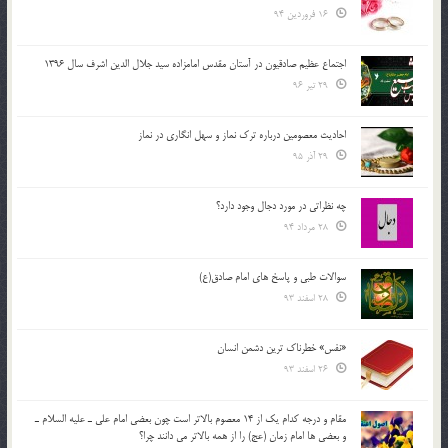
16 فروردین 94
اجتماع عظیم صادقیون در آستان مقدس امامزاده سید جلال الدین اشرف سال 1396
29 تیر 96
احادیث معصومین درباره ترک نماز و سهل انگاری در نماز
29 آذر 95
چه نظراتی در مورد دجال وجود دارد؟
28 مرداد 94
سوالات طبی و پاسخ های امام صادق(ع)
28 اسفند 93
«نفس» خطرناک ترین دشمن انسان
26 اسفند 93
مقام و درجه كدام يك از 14 معصوم بالاتر است چون بعضي امام علي ـ عليه السلام ـ
و بعضي ها امام زمان (عج) را از همه بالاتر مي دانند چرا؟