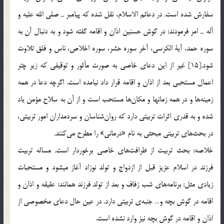
سفارش شده است. در دعائم الاسلام، نقل شده كه پيامبر ـ صلي الله عليه و
آله ـ امر فرمودند: در گوش حسنين اذان و اقامه گفته شود و به دنبال آن به
سوره حمد، آية الكرسي، آخر سوره حشر، سوره اخلاص، ناس و ‏فلق تلاوت
شود.[15] غير از اين دعاي خاصي به صورت مأثور و توقيفي كه زير چتر
اعمال مستحبي بعد از اذان و اقامه قرار داد نيامده است. اگرچه دعا در همه
زمينه‌ها و در همه‌ زمانها و مكان‌ها مستحب است و از آن به سلاح مؤمن ياد
شده و به قدري اثرات تربيتي دارد كه روان‌شناسان و سردمداران امور تربيتي،
در بحث‌هاي تربيتي مبحثي به نام «درماني» را مطرح مي‌كنند.
خلاصه: بحث تربيت از ظرافت‌هاي خاصي برخوردار است. مساله تربيت
فرزند در اسلام عزيز قبل از ازدواج و تولد نوزاد آغاز مي­شود و مستحبات
زيادي مثل: برنامه‌هاي شب زفاف و بعد از تولد فرزند همانند: عقيقه و اذان و
اقامه در گوش بچه و… جنبه‌ي تربيتي دارد. در عين حال دعاي مخصوصي از
اذان و اقامه در گوش بچه نيز وارد نشده است.