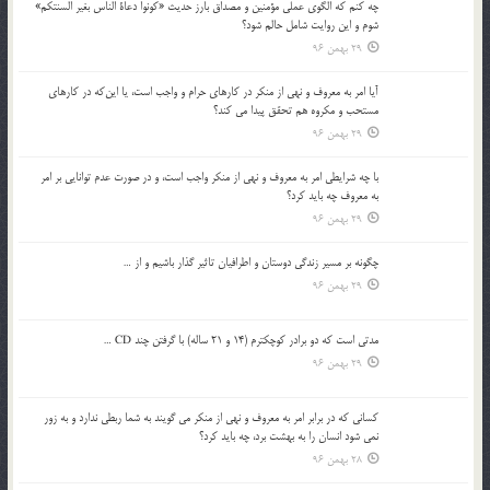
چه كنم كه الگوي عملي مؤمنين و مصداق بارز حديث «كونوا دعاة الناس بغير السنتكم»
شوم و اين روايت شامل حالم شود؟
29 بهمن 96
آيا امر به معروف و نهي از منكر در كارهاي حرام و واجب است، يا اين‌كه در كارهاي
مستحب و مكروه هم تحقق پيدا مي كند؟
29 بهمن 96
با چه شرايطي امر به معروف و نهي از منکر واجب است، و در صورت عدم توانايي بر امر
به معروف چه بايد کرد؟
29 بهمن 96
چگونه بر مسير زندگي دوستان و اطرافيان تاثير گذار باشيم و از …
29 بهمن 96
مدتي است كه دو برادر كوچكترم (14 و 21 ساله) با گرفتن چند CD …
29 بهمن 96
كساني كه در برابر امر به معروف و نهي از منكر مي گويند به شما ربطي ندارد و به زور
نمي شود انسان را به بهشت برد، چه بايد كرد؟
28 بهمن 96