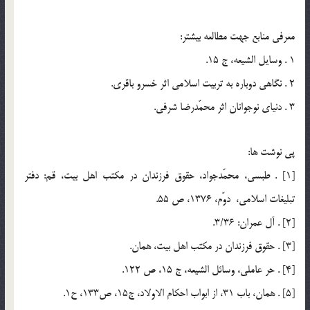
معرفي منابع جهت مطالعه بيشتر:
1 . وسايل الشيعه، ج 15.
2 . نگاهي دوباره به تربيت اسلامي اثر خسرو باقري.
3 . دنياي نوجوانان اثر محمّدرضا شرفي.
پي نوشت ها:
[1] . طبسي، محمّدجواد، حقوق فرزندان در مكتب اهل بيت، قم: دفتر
تبليغات اسلامي، دوّم، 1376، ص 55.
[2] . آل عمران: 3/36.
[3] . حقوق فرزندان در مكتب اهل بيت، همان.
[4] . حر عاملي، وسائل الشيعه، ج 15‌، ص 122.
[5] . همان، باب 31، از ابواب احكام الاولاد، ج15، ص133، ح1.