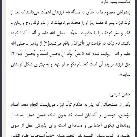
مناسبت بسيار دارد.
پيشوايان معصوم ما به حدّي به مسألة نام فرزندان اهميّت مي‌دادند كه بعد از
تولّد نوزاد پسر تا هفت روز او را محمّد مي‌ناميدند تا از بدو تولّد روح و روان و
فكر و مغز كودك را با حضرت محمّد ـ صلي الله عليه و آله ـ آشنا كرده
باشند. نام نيك در قيامت نيز تأثيرگذار واقع مي‌شود.[3] از پيامبر ـ صلي الله
عليه و آله ـ روايت شده كه: « حقُّ الوَلَد اَن يحسِنَ اِسْمَهُ و يُحسِنَ ادَبَهُ؛[4]
حق فرزند بر پدر آن است كه: نام نكو بر او بنهد و به بهترين شكل تربيتش
نمايد».
جشن شرعي:
يكي از مستحبّاتي كه پدر به هنگام تولّد نوزاد مي‌بايست انجام دهد، اطعام
مؤمنين، دوستان و آشنايان است كه بدون شك همين عمل زمينه‌ساز
پيوندهاي نيكوي اجتماعي و مقدمه‌اي است براي پذيرش طفل از سوي
جامعه. در كتاب وسايل الشيعه بابي تحت عنوان «بابُ استحبابِ اطعامِ النّاس