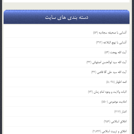
دسته بندی های سایت
آشنایی با صحیفه سجادیه
(56)
آشنایی با نهج البلاغه
(392)
آیت الله بهجت
(54)
آیت الله سید ابوالحسن اصفهانی
(43)
آیت الله سید علی آقا قاضی
(42)
ائمه اطهار
(5,038)
اثبات ولایت و وجود امام زمان
(73)
احادیث موضوعی
(550)
اخبار
(717)
اخلاق اسلامی
(956)
اخلاق و تربیت اسلامی
(2,836)