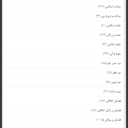
عبادات اسلامی
(627)
عبادات و فروع دین
(34)
عقاید اسلامی
(70)
علما و بزرگان
(224)
علوم اسلامی
(43)
علوم قرآنی
(343)
عید غدیر خم
(185)
عید فطر
(35)
عید نوروز
(45)
غیبت امام
(291)
فضایل اخلاقی
(183)
فضایل و رذایل اخلاقی
(168)
فضایل و ویژگی ها
(10)