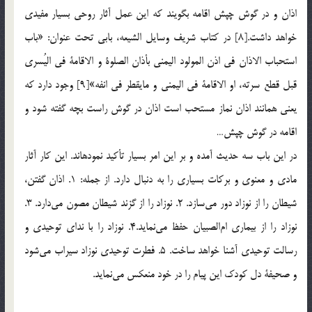
اذان و در گوش چپش اقامه بگويند كه اين عمل آثار روحي بسيار مفيدي
خواهد داشت.[8] در كتاب شريف وسايل الشيعه، بابي تحت عنوان: «باب
استحباب الاذان في اذن المولود اليمني بأذان الصلوة و الاقامة في اليُسري
قبل قطع سرته، او الاقامة في اليمني و مايقطر في انفه»[9] وجود دارد که
يعني همانند اذان نماز مستحب است اذان در گوش راست بچه گفته شود و
اقامه در گوش چپش…
در اين باب سه حديث آمده و بر اين امر بسيار تأكيد نموده­اند. اين كار آثار
مادي و معنوي و بركات بسياري را به دنبال دارد. از جمله: 1. اذان گفتن،
شيطان را از نوزاد دور مي‌سازد. 2. نوزاد را از گزند شيطان مصون مي‌دارد. 3.
نوزاد را از بيماري ام‌الصبيان حفظ مي‌نمايد.4. نوزاد را با نداي توحيدي و
رسالت توحيدي آشنا خواهد ساخت. 5. فطرت توحيدي نوزاد سيراب مي‌شود
و صحيفة دل كودك اين پيام را در خود منعكس مي‌نمايد.