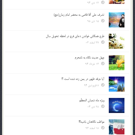
12 دی 94
تشرف علي آقا قاضي به محضر امام زمان(عج)
15 دی 95
طرح همگانی خواندن دعای فرج در لحظه تحویل سال
27 اسفند 03
چهل حدیث نگاه به نامحرم
13 خرداد 94
آیا جرقه ظهور در یمن زده شده است ؟!
8 فروردین 94
ویژه ماه شعبان المعظّم
28 دی 04
مواظب نگاهتان باشید!!!
18 اسفند 93