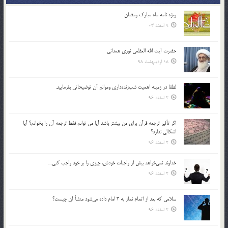
ویژه نامه ماه مبارک رمضان
9 اسفند 03
حضرت آیت الله العظمی نوری همدانی
18 اردیبهشت 98
لطفا در زمينه اهميت شب‌زنده‌داري وموانع آن توضيحاتي بفرماييد.
2 اسفند 96
اگر تأثير ترجمه قرآن براي من بيشتر باشد آيا مي توانم فقط ترجمه آن را بخوانم؟ آيا
اشكالي ندارد؟
2 اسفند 96
خداوند نمي‌خواهد بيش از واجبات خودش، چيزي را بر خود واجب كني…
2 اسفند 96
سلامي كه بعد از اتمام نماز به 3 امام داده مي‌شود منشأ آن چيست؟
2 اسفند 96