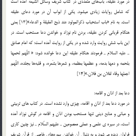
در مورد عقيقه، باب‌هاي متعدّدي در كتاب شريف وسائل الشيعه آمده است
كه شامل روايات زيادي مي­شود. يكي از ابواب آن در مورد دعاي عقيقه
است. به نام «باب استحباب ذكرالمولود عند ذبح العقيقة و الدعاء»[13] يعني
هنگام قرباني كردن عقيقه، بردن نام نوزاد و خواندن دعا مستحب است. در
اين باب شش روايت وارد شده و در يكي از روايت آمده است: كه امام صادق
ـ عليه السلام ـ فرمودند هنگام عقيقه اين دعا خوانده شود: « اللّهم لحمها
بلحمه و دمها بدمه، و عظمها بعظمه، و شعرها بشَعره، و قلبه‌ها بجلده، اللّهم
اجعلها وقاء لفلان بن فلان.»[14]
دعا بعد از اذان و اقامه:
در مورد دعا بعد از اذان و اقامه، چيزي وارد نشده است. در كتاب هاي تربيتي
و مباني و منابع ديني تنها مستحب بودن اذان و اقامه در گوش نوزاد آمده
است، در سيره ي علمي و عملي معصومين ـ عليهم السّلام ـ نيز چنين كاري
فراوان ديده مي‌شود و به دنبال آن خواندن سوره‌هاي خاصي از قرآن شريف