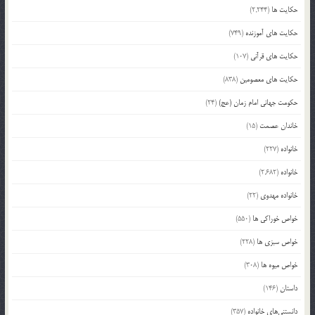
حکایت ها
(2,244)
حکایت های آموزنده
(749)
حکایت های قرآنی
(107)
حکایت های معصومین
(838)
حکومت جهانی امام زمان (عج)
(24)
خاندان عصمت
(15)
خانواده
(227)
خانواده
(2,682)
خانواده مهدوی
(22)
خواص خوراکی ها
(550)
خواص سبزی ها
(228)
خواص میوه ها
(308)
داستان
(146)
دانستنی‌های خانواده
(357)