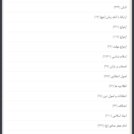
ادیان
(474)
ارتباط با امام زمان (عج)
(14)
ازدواج
(371)
ازدواج
(117)
ازدواج موقت
(32)
اسلام شناسی
(2,661)
اصحاب و یاران
(37)
اصول اعتقادی
(777)
اطلاعیه ها
(26)
اعتقادات و اصول دین
(28)
اعتکاف
(43)
اعیاد اسلامی
(211)
امام جعفر صادق (ع)
(372)