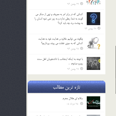
29 بهمن 96
كساني كه در برابر امر به معروف و نهي از منكر مي
گويند به شما ربطي ندارد و به زور نمي شود انسان را
به بهشت برد، چه بايد كرد؟
28 بهمن 96
چگونه مي توانيم علاوه بر هدايت خود به هدايت
كساني كه به سوي غفلت مي روند، بپردازيم؟
28 بهمن 96
با توجه به اينكه اينجانب با دانشجويان اهل سنت
روبرو مي‎شوم، …
28 بهمن 96
تازه ترین مطالب
سلام ای هلال محرم
25 خرداد 05