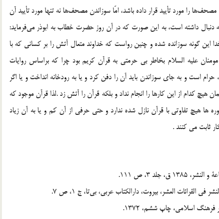
دارد كه حضرت علي ـ عليه السّلام ـ گر چه اصل يكسان سازي مصحف‎ها را مورد تأييد قرار داده باشد، امّا سوزاندن مصحف‎ها نه تنها مورد تأييد آن
حضرت قرار نگرفته، بلكه انتقاد و اعتراض شديد آن حضرت را به دنبال داشته است، به اين صورت كه در آن روز حضرت خطاب به ابوذر مي‎فرمايد:
وع پيوسته و كتاب خدا اين گونه سوزانده شده و چنين رواست كه خداوند متعال آتش را بر كساني كه با
 كرده‎اند، مسلط سازد.»[4] نگراني امير مومنان عليه السلام بخاطر بي حرمتي به قرآن کريم بود چرا که براساس روايات
رام است و به جاي سوزاندن بايد آن را دفن کرد و يا به رودخانه انداخت و يا اگر
ن هيچ کدام از اين کارها را انجام نداد و بلکه قرآن را آتش زد .لذا قرآن موجود که
 ها هيچ تفاوتي با قرآن نازل شده ندارد و حتي حرفي از آن کم و يا به آن زياد
ر ثابت مي کنند .