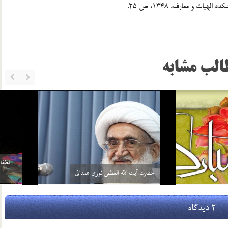
الب مشابه
خواهد بيش از واجبات خودش، چيزي را
سلامي كه بعد از اتمام نماز به 3 امام داده مي‌شود منشأ
بر خود واجب كني…
آن چيست؟
2 اسفند 96
2 دیدگاه