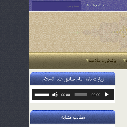
شنبه , 17 مرداد 1405
پزشکی و سلامت
زیارت نامه امام صادق علیه السلام
پخش‌کننده
برای
00:00
00:00
صوت
افزایش
یا
کاهش
صدا
مطالب مشابه
از
کلیدهای