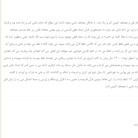
م علی و مصحف کنونی کم و زیاد نشد. یا حداقل مصحف هایی وجود داشت اون موقع که حرف هایی کم و زیاد شده بود و فرضا
ام) برای این ادعا دلیل هم میارم نه همینجوری. قرأن صنعا خطی قدیمی تر روی بعضی صفحه هاش زیر خط جدیدتر مصحف
 شده یا مثلا کلمه ی «هم» در اون بوده که در نسخه فعلی موجود نیست یا سوره توبه بسم الله داشته. یعنی منظورم اینه که
قیق و بی نقص حفظ باشن. خود مادر من که کلاس حفظ قرآن می رفت، میومد می خوند گاها با غلط می خوند و معنی و سیاق آیه
ه این کار رو راحت تر انجام می ده. در اشعار فارسی خودمون هم میوفته این اتفاق. بنی آدم اعضای یک پیکرند، بنی آدم اعضای
یکدیگرند. هر دو مدلش بین مردم باب شده ولی یکیش درسته. یا مثلا انگاری اینطور نبوده ۱۴۰۰ سال پیش یه کاتب شروع می کرده به نوشتن و وقتی می خواسته غلط بنویسه یه فرشته میومده و دستش
بود میومده و تصحیحش می کرده و می رفته. ما سالیان سال مسئله رو ساده گرفتیم. البته من رد نمی کنم که امداد های غیبی
 که هر چی پولس به خوردشون داد مثل دوغ باور کردن و شریعت و احکام رو گذاشتند کنار و حتی به شرک رو آوردند یا گفتند
عیسی کفاره ی گناهانمونه. در ضمن قرآن صنعا سنش بر اساس تاریخ نگاری کربن ۱۴ انجام شده و از این لحاظ سومین قرآن قدیمیه و همین سه تا قرآن بیرمنگام و پاریس و صنعا احتمال می ره برا زمان قبل
وت هایی با مصحف کنونی داره.
دند