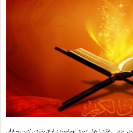
 تاريخ مشهور است و بحثي جنجان برانگيز با عنوان «حراق المصاحف» در اوراق نخستين كتب علوم قرآني