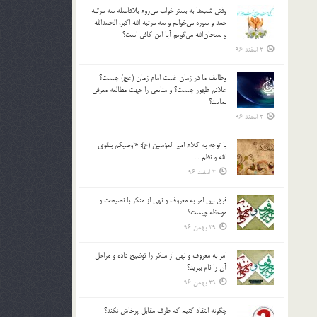
وقتي شب‌ها به بستر خواب مي‌روم بلافاصله سه مرتبه
حمد و سوره مي‌خوانم و سه مرتبه الله اكبر، الحمدالله
و سبحان‌الله مي‌گويم آيا اين كافي است؟
2 اسفند 96
وظايف ما در زمان غيبت امام زمان (عج) چيست؟
علائم ظهور چيست؟ و منابعي را جهت مطالعه معرفي
نماييد؟
2 اسفند 96
با توجه به كلام امير المؤمنين (ع): «اوصيكم بتقوي
الله و نظم …
2 اسفند 96
فرق بين امر به معروف و نهي از منكر با نصيحت و
موعظه چيست؟
29 بهمن 96
امر به معروف و نهي از منكر را توضيح داده و مراحل
آن را نام ببريد؟
29 بهمن 96
چگونه انتقاد كنيم كه طرف مقابل پرخاش نكند؟