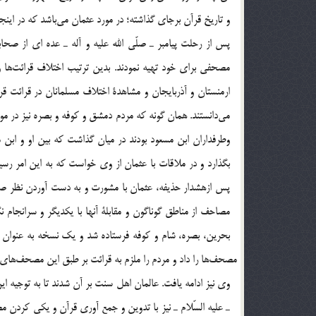
و تاريخ قرآن برجاي گذاشته؛ در مورد عثمان مي‎باشد که در اينجا بر اين واقعه نظري مي‎افكنيم:
ارمنستان و آذربايجان و مشاهدة اختلاف مسلمانان در قرائت 
وطرفداران ابن مسعود بودند در ميان گذاشت كه بين او و ابن
بگذارد و در ملاقات با عثمان از وي خواست كه به اين امر رسي
وي نيز ادامه يافت. عالمان اهل سنت بر آن شدند تا به توجيه ا