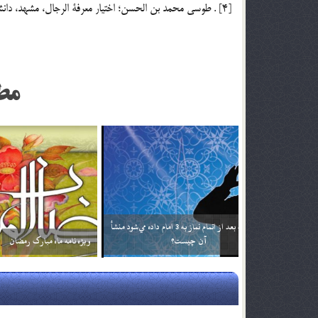
[4] . طوسي محمد بن الحسن؛ اختيار معرفة الرجال، مشهد، دانشكده الهيات و معارف، 1348، ص 25.
مط
اگر تأثير ترجمه قرآن براي من بيشتر باشد آيا مي توانم
خداوند نمي‌
فقط ترجمه آن را بخوانم؟ آيا اشكالي ندارد؟
2 اسفند 96
2 اسفند 96