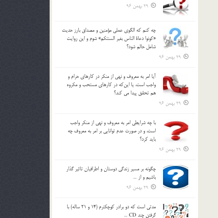
29 بهمن 96
چه كنم كه الگوي عملي مؤمنين و مصداق بارز حديث
«كونوا دعاة الناس بغير السنتكم» شوم و اين روايت
شامل حالم شود؟
29 بهمن 96
آيا امر به معروف و نهي از منكر در كارهاي حرام و
واجب است، يا اين‌كه در كارهاي مستحب و مكروه
هم تحقق پيدا مي كند؟
29 بهمن 96
با چه شرايطي امر به معروف و نهي از منکر واجب
است، و در صورت عدم توانايي بر امر به معروف چه
بايد کرد؟
29 بهمن 96
چگونه بر مسير زندگي دوستان و اطرافيان تاثير گذار
باشيم و از …
29 بهمن 96
مدتي است كه دو برادر كوچكترم (14 و 21 ساله) با
گرفتن چند CD …