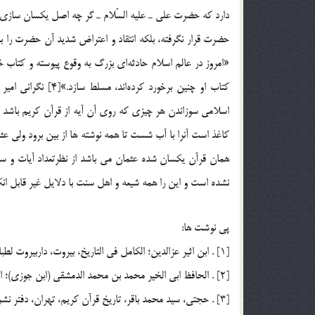
«امروز در عالم اسلام حادثه‎اي بزرگ به وق
كتاب او چنين برخورد
اسلامي سوزاندن هر چيزي که روي آن آيه از قرآن کريم باشد ، ح
کاغذ است آنرا با آب شست تا همه نوشته ها از بين برود ولي عثما
همان قرآن يکسان شده عثمان مي باشد از نظرتعداد آيات و سوره
نشده است و اين را همه شيعه و اهل سنت با دلايل غير قابل انکا
پي نوشت ها:
[1] . ابن اثير عزالدين؛ الكامل في التاريخ، بيروت، داربيروت لطباعة و النشر، 1385 ق، ‌جلد 3، ص 111.
[2] . الحافظ ابي الخير محمد بن محمد الدمشقي (ابن جوزي)؛ النشر في القرائات العشر، بيروت، دارالكتاب عربي، بي‎تا، ج 1، ص 7.
[3] . حجتي، سيد محمد باقر، تاريخ قرآن كريم، تهران، دفتر نشر فرهنگ اسلامي، چاپ ششم، 1372.