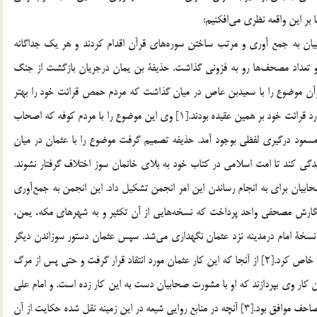
پس از رحلت پيامبر ـ صلّي الله عليه و آله ـ عده اي از صحابيان به جمع آوري و مرتب ساختن سوره‎هاي قرآن اقدام كردند و هر يك جداگانه
مصحفي براي خود تهيه نمودند. بدين ترتيب اختلاف قرائت‎ها و تعداد مصحف‎ها رو به فزوني گذاشت. حذيفة بن يمان درجريان بازگشت از جنگ
قرآن موضوع را با سعيدبن عاص در ميان گذاشت كه مردم حمص قرائت خود را بهتر
مي‎دانستند. همان گونه كه مردم دمشق و كوفه و بصره نيز در مورد قرائت خود بر همين عقيده بودند.[1] وي اين موضوع را با مردم كوفه كه اصحاب
 مسعود درگيري لفظي بوجود آمد. حذيفه تصميم گرفت موضوع را با عثمان در ميان
دگي كند تا امت اسلامي در كتاب خود به بلاي خانمان سوز اختلاف گرفتار نشوند.
پس ازهشدار حذيفه، عثمان با مشورت و به دست آوردن نظر صحابيان براي به انجام رساندن اين امر انجمن تشكيل داد. اين انجمن به جمع‎آوري
مصاحف از مناطق گوناگون و مقابلة آنها با يكديگر و سرانجام نگارش مصحفي واحد پرداخت كه نسخه‎هايي از آن تكثير و به شهرهاي مكه، يمن،
بحرين، بصره، شام و كوفه فرستاده شد و يك نسخه به عنوان نسخة امام درمدينه نزد عثمان نگهداري مي‎شد. سپس عثمان دستور سوزاندن ديگر
مصحف‎ها را داد و مردم را ملزم به قرائت بر طبق اين مصحف‎هاي خاص كرد.[2] از آنجا كه اين كار عثمان مورد انتقاد قرار گرفت و حتي پس از مرگ
ين كار وي بپردازند كه او با مشورت صحابيان دست به اين كار زده است. و امام علي
ـ عليه السّلام ـ نيز با تدوين و جمع آوري قرآن و يکي کردن مصاحف موافق بود.[3] آنچه در منابع روايي شيعه در اين زمينه نقل شده حكايت از آن