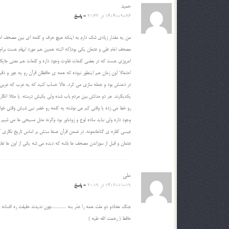
حمید
1404-09-26 در 21:32
- پاسخ
من یه مقدار زیادی شک دارم به اینکه هیچ حرف و کلمه ای بین مصحف اما
مصحف امام علی و عثمان یکی بود(که البته همین هم مورد ابهام هست بر
امروزی هست که در بعضی کلمات تفاوت وجود داره و کلمات هم معنی جایگزین
احتمالا اون زمان هم اینطور نبوده که همه ی حافظان قرآن رو یه جور و د
در ذهنش بود و جمله سازی می کرد. حالا حساب کنید که یه عرب که عربی بلد
رو خط می زده یا وقتی کم می نوشته یه کلمه رو خضر نبی شبش وقتی خواب 
وجود داره ولی نباید ساده لوح و زودباور بود وگرنه مثل مسیحی ها می شیم
عثمان و قبل از سوزاندن مصحف ها باشه که دیده می شه یکی از اون ها تفا
علی
1402-11-19 در 20:19
- پاسخ
جنگ هفتادو دو ملت همه را عذر بنه …………..چون ندیدند حقیقت ره افسانه ز
حافظ ( رحمت الله علیه )