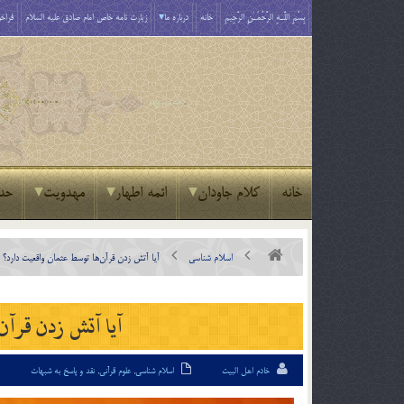
بِسْمِ اللَّـهِ الرَّحْمَـٰنِ الرَّحِيمِ
خانه
درباره ما
زیارت نامه خاص امام صادق علیه السلام
فراخو
خانه
کلام جاودان
ائمه اطهار
مهدویت
حد
اسلام شناسی
آيا آتش زدن قرآن‎ها توسط عثمان واقعيت دارد؟
آيا آتش زدن قرآن‎ها توسط عثمان واقعيت دارد؟
خادم اهل البیت
اسلام شناسی
,
علوم قرآنی
,
نقد و پاسخ به شبهات