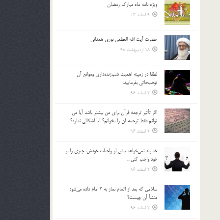
ویژه نامه ماه مبارک رمضان
بالا
9 اسفند 03
و
پایین
استفاده
حضرت آیت الله العظمی نوری همدانی
کنید.
18 اردیبهشت 98
لطفا در زمينه اهميت شب‌زنده‌داري وموانع آن
توضيحاتي بفرماييد.
2 اسفند 96
اگر تأثير ترجمه قرآن براي من بيشتر باشد آيا مي
توانم فقط ترجمه آن را بخوانم؟ آيا اشكالي ندارد؟
2 اسفند 96
خداوند نمي‌خواهد بيش از واجبات خودش، چيزي را بر
خود واجب كني…
2 اسفند 96
سلامي كه بعد از اتمام نماز به 3 امام داده مي‌شود
منشأ آن چيست؟
2 اسفند 96