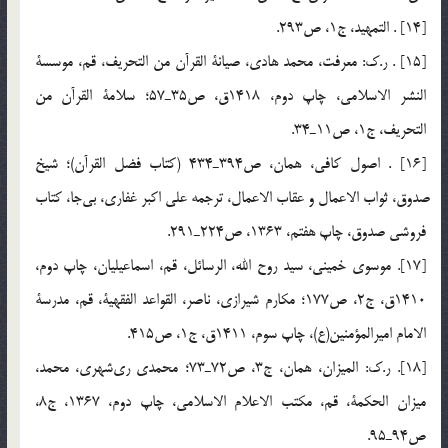
[14] . التمهيد، ج1، ص293.
[15] . ر.ك: معرفت، محمد هادي، صيانة القرآن من التحريف، قم، موسسة
النشر الاسلامي، چاپ دوم، 1418ق، ص35ـ57؛ سلامة القرآن من
التحريف، ج1، ص11ـ34.
[16] . اصول كافي، همان، ص394ـ434 (كتاب فضل القرآن)؛ شيخ
صدوق، ثواب الاعمال و عقاب الاعمال، ترجمه علي اكبر غفاري، بي‎جا، كتاب
فروشي صدوق، چاپ هفتم، 1363، ص224ـ291.
[17]. موسوي خميني، سيد روح الله، الرسائل، قم، اسماعيليان، چاپ دوم،
1410ق، ج2، ص177؛ مكارم شيرازي، ناصر، القواعد الفقهية، قم، مدرسة
الامام اميرالمؤمنين(ع)، چاپ سوم، 1411ق، ج1، ص415.
[18]. ر.ك: الميزان، همان، ج3، ص72ـ73؛ محمدي ري‎شهري، محمد،
ميزان الحكمة، قم، مكتب الاعلام الاسلامي، چاپ دوم، 1367، ج8،
ص94ـ95.