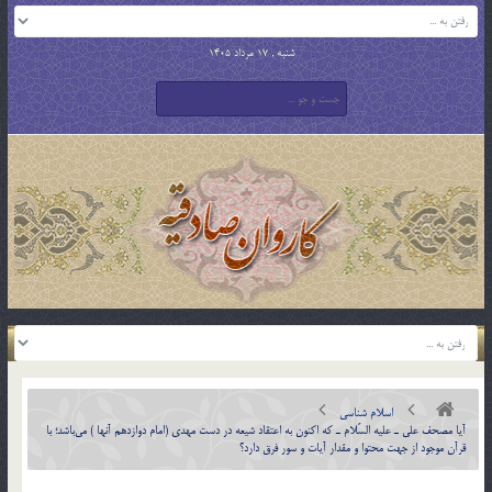
شنبه , 17 مرداد 1405
اسلام شناسی
آيا مصحف علي ـ عليه السّلام ـ كه اكنون به اعتقاد شيعه در دست مهدي (امام دوازدهم آنها ) مي‎باشد؛ با
قرآن موجود از جهت محتوا و مقدار آيات و سور فرق دارد؟