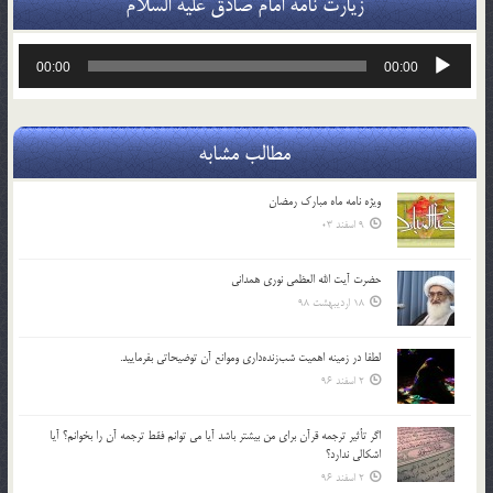
زیارت نامه امام صادق علیه السلام
پخش‌کننده
00:00
00:00
صوت
مطالب مشابه
ویژه نامه ماه مبارک رمضان
9 اسفند 03
حضرت آیت الله العظمی نوری همدانی
18 اردیبهشت 98
لطفا در زمينه اهميت شب‌زنده‌داري وموانع آن توضيحاتي بفرماييد.
2 اسفند 96
اگر تأثير ترجمه قرآن براي من بيشتر باشد آيا مي توانم فقط ترجمه آن را بخوانم؟ آيا
اشكالي ندارد؟
2 اسفند 96