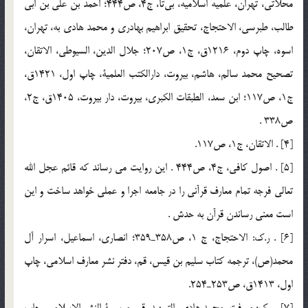
محلاتي، تهران، علميه اسلاميه، بي‎تا، ج4، ص444؛ احمد بن علي بن ابي
طالب، طبرسي، الاحتجاج، تحقيق ابراهيم بهادري و محمد هادي به، تهران،
اسوه، چاپ دوم، 1216ق، ج1، ص207؛ جلال الدين، السيوطي، الاتقان،
تصحيح محمد سالم، هاشم، بيروت، دارالكتب العلمية، چاپ اول، 1421ق،
ج1، ص117؛ ابن سعد، الطبقات الكبري، بيروت، دار بيروت، 1405ق، ج2،
ص338 .
[4] . الاتقان، ج1، ص117.
[5] . اصول كافي، ج4، ص444 . اين روايت مي رساند که قائم عجل الله
تعالي فرجه تمام معارف قرآني را در جامعه اجرا و عملي خواهد ساخت و اين
است معني رساندن قرآن به حدش .
[6] . ر.ك: الاحتجاج، ج 1، ص358ـ359؛ انصاري، اسماعيل، اسرار آل
محمد(ص)، ترجمه كتاب سليم بن قيس، قم، دفتر نشر معارف اسلامي، چاپ
اول، 1413ق، ص253ـ254.
[7] . ر.ك: معرفت، محمد هادي، التمهيد، قم، موسسة النشر الاسلامي، چاپ