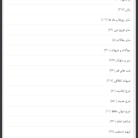
زنان
(317)
سایر روزها و ماه ها
(103)
سایر فروع دین
(72)
سایر مقالات
(5)
سوالات و شبهات
(420)
سیر و سلوک
(274)
شب های قدر
(46)
شبهات اخلاقی
(217)
شرح احادیث
(51)
شرح حدیث
(550)
شرح دیوان حافظ
(11)
شناخت امام
(440)
شهید دستغیب
(38)