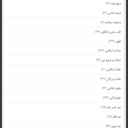
شیخ مفید
(42)
شیعه شناسی
(69)
صحیفه سجادیه
(4)
طب سنتی و گیاهی
(147)
ظهور
(334)
عبادات اسلامی
(627)
عبادات و فروع دین
(34)
عقاید اسلامی
(70)
علما و بزرگان
(224)
علوم اسلامی
(43)
علوم قرآنی
(343)
عید غدیر خم
(185)
عید فطر
(35)
عید نوروز
(45)