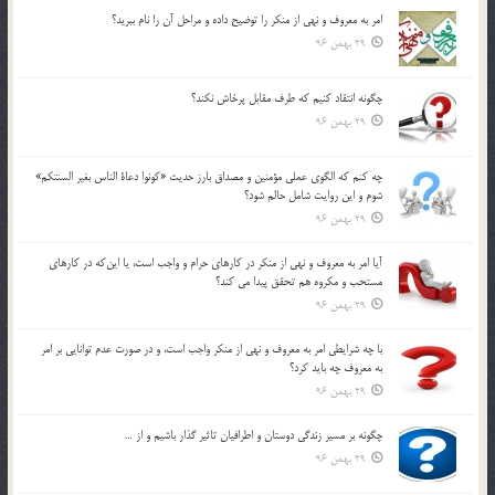
امر به معروف و نهي از منكر را توضيح داده و مراحل آن را نام ببريد؟
29 بهمن 96
چگونه انتقاد كنيم كه طرف مقابل پرخاش نكند؟
29 بهمن 96
چه كنم كه الگوي عملي مؤمنين و مصداق بارز حديث «كونوا دعاة الناس بغير السنتكم»
شوم و اين روايت شامل حالم شود؟
29 بهمن 96
آيا امر به معروف و نهي از منكر در كارهاي حرام و واجب است، يا اين‌كه در كارهاي
مستحب و مكروه هم تحقق پيدا مي كند؟
29 بهمن 96
با چه شرايطي امر به معروف و نهي از منکر واجب است، و در صورت عدم توانايي بر امر
به معروف چه بايد کرد؟
29 بهمن 96
چگونه بر مسير زندگي دوستان و اطرافيان تاثير گذار باشيم و از …
29 بهمن 96