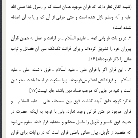
(شيعه اتفاق نظر دارند که قرآن موجود همان است که بر رسول خدا صلي الله
عليه و آله وسلم نازل شده است و حتي حرفي از آن کم و يا به آن اضافه
نشده است)
2. در روايات فراواني ائمه ـ عليهم السّلام ـ بر قرائت و عمل به همين قرآن
پيروان خود را تشويق كرده‎اند و براي قرائت تك‎تك سور آن فضائل و ثواب
هائي را ذكر فرموده‎اند[16].
3. . اين قرآن اگر با قرآن علي ـ عليه السّلام ـ فرق داشت، علي ـ عليه
السّلام ـ و فرزندانش اعلام مي‎فرمودند، زيرا سكوت در اينجا باعث محو دين
است و تقيه در جايي كه موجب فساد دين باشد، جايز نيست[17].
تذكر: گرچه طبق آنچه گذشت فرق بين مصحف علي ـ عليه السّلام ـ و
قرآن موجود در متن قرآني وجود ندارد، ولي با توجه به اينكه حضرت در
حديث فوق تفسير و تأويل را مقابل محكم و متشابه قرار دادند معلوم مي‎شود
كه مقصود از تأويل، بيان معاني باطني قرآن است كه در روايات براي قرآن