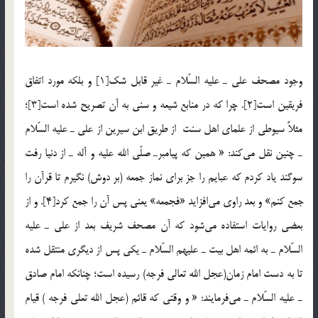
وجود مصحف علي ـ عليه السّلام ـ غير قابل شك[1] و بلكه مورد اتفاق
فريقين است[2]. چرا كه در منابع شيعه و سني به آن تصريح شده است[3]؛
مثلاً سيوطي از علماي اهل سنت از طريق ابن سيرين از علي ـ عليه السّلام
ـ چنين نقل مي‎كند: « همين كه پيامبرـ صلّي الله عليه و آله ـ از دنيا رفت
سوگند ياد كردم كه عبايم را جز براي نماز جمعه (بر دوش) نگيرم تا قرآن را
جمع كنم» و بعد راوي مي‎افزايد «فجمعه» يعني پس آن را جمع كرد[4]. و از
بعضي روايات استفاده مي‎شود كه آن مصحف شريف بعد از علي ـ عليه
السّلام ـ به ائمه اهل بيت ـ عليهم السّلام ـ يكي پس از ديگري منتقل شده
تا به دست امام زمان(عجل الله تعالي فرجه) رسيده است؛ چنانكه امام صادق
ـ عليه السّلام ـ مي‎فرمايند: « و وقتي كه قائم (عجل الله تعلي فرجه ) قيام