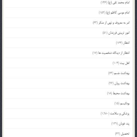
امام محمد تقی (ع)
(146)
امام موسی کاظم (ع)
(152)
امر به معروف و نهی از منکر
(63)
امور تربیتی فرزندان
(51)
انتظار
(164)
انتظار از دیدگاه شخصیت ها
(17)
اهل بیت
(104)
بهداشت جسم
(73)
بهداشت روان
(26)
بهداشت محیط
(18)
بودائیسم
(15)
پزشکی و سلامت
(1,980)
پند خوبان
(129)
تحصیل
(62)