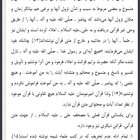
منسوخ و بعضي مربوط به سبب و شأن نزول آنها و برخي هم بيانگر زمان و
مكان نزول آنها مي‎باشد كه پيامبر ـ صلّي الله عليه و آله ـ آنها را از طريق
وحي غير قرآني دريافت و به علي‎ـ‎عليه السّلام ـ املاء كرده است و ايشان نيز
ـ طبعاً ـ آنها را در حاشيه و خارج از متن قرآن نوشته‎اند[13]. چنانكه خود
ايشان مي‎فرمايند: «هيچ آيه‎اي بر رسول خدا ـ صلّي الله عليه و آله ـ نازل
نشده مگر آنكه حضرت برايم قرائت و املاء فرمود و من آنرا نوشتم و تأويل و
تفسير و ناسخ و منسوخ و محكم و متشابه آيات را به من آموخت… و هيچ
علمي را كه پيامبر ـ صلّي الله عليه و آله ـ به من آموخت فراموش نكردم و
نوشتم.»[14] ولذا قرآن اميرمومنان عليه السلام هيچ تفاوتي با قرآن موجود
از نظر تعداد آيات و محتواي متن قرآن ندارد.
براي يكساني قرآن فعلي با مصحف علي ـ عليه السّلام ـ از جهت متن
قرآني، قرائن ديگري نيز وجود دارد:
1. تمام ادله عدم تحريف كه در كتب علماء شيعه نوشته شده است[15].