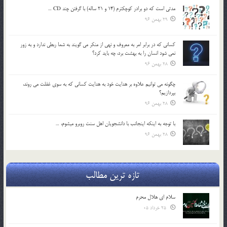
مدتي است كه دو برادر كوچكترم (14 و 21 ساله) با گرفتن چند CD …
29 بهمن 96
كساني كه در برابر امر به معروف و نهي از منكر مي گويند به شما ربطي ندارد و به زور
نمي شود انسان را به بهشت برد، چه بايد كرد؟
28 بهمن 96
چگونه مي توانيم علاوه بر هدايت خود به هدايت كساني كه به سوي غفلت مي روند،
بپردازيم؟
28 بهمن 96
با توجه به اينكه اينجانب با دانشجويان اهل سنت روبرو مي‎شوم، …
28 بهمن 96
تازه ترین مطالب
سلام ای هلال محرم
25 خرداد 05