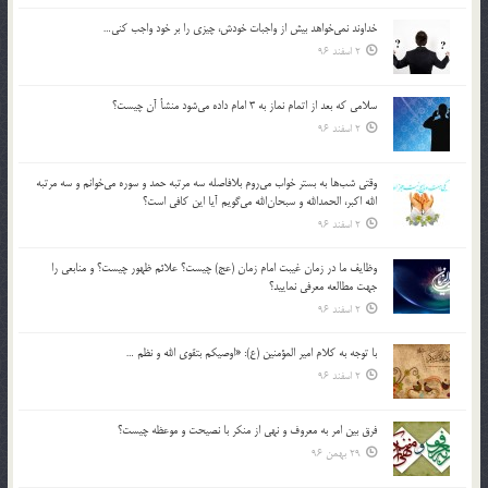
خداوند نمي‌خواهد بيش از واجبات خودش، چيزي را بر خود واجب كني…
2 اسفند 96
سلامي كه بعد از اتمام نماز به 3 امام داده مي‌شود منشأ آن چيست؟
2 اسفند 96
وقتي شب‌ها به بستر خواب مي‌روم بلافاصله سه مرتبه حمد و سوره مي‌خوانم و سه مرتبه
الله اكبر، الحمدالله و سبحان‌الله مي‌گويم آيا اين كافي است؟
2 اسفند 96
وظايف ما در زمان غيبت امام زمان (عج) چيست؟ علائم ظهور چيست؟ و منابعي را
جهت مطالعه معرفي نماييد؟
2 اسفند 96
با توجه به كلام امير المؤمنين (ع): «اوصيكم بتقوي الله و نظم …
2 اسفند 96
فرق بين امر به معروف و نهي از منكر با نصيحت و موعظه چيست؟
29 بهمن 96