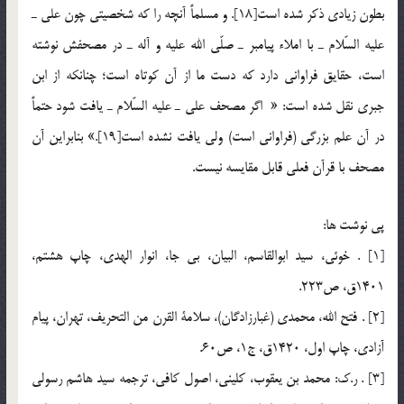
بطون زيادي ذكر شده است[18]. و مسلماً آنچه را كه شخصيتي چون علي ـ
عليه السّلام ـ با املاء پيامبر ـ صلّي الله عليه و آله ـ در مصحفش نوشته
است، حقايق فراواني دارد كه دست ما از آن كوتاه است؛ چنانكه از ابن
جبري نقل شده است: « اگر مصحف علي ـ عليه السّلام ـ يافت شود حتماً
در آن علم بزرگي (فراواني است) ولي يافت نشده است[19].» بنابراين آن
مصحف با قرآن فعلي قابل مقايسه نيست.
پي نوشت ها:
[1] . خوئي، سيد ابوالقاسم، البيان، بي جا، انوار الهدي، چاپ هشتم،
1401ق، ص223.
[2] . فتح الله، محمدي (غبارزادگان)، سلامة القرن من التحريف، تهران، پيام
آزادي، چاپ اول، 1420ق، ج1، ص60.
[3] . ر.ك: محمد بن يعقوب، كليني، اصول كافي، ترجمه سيد هاشم رسولي