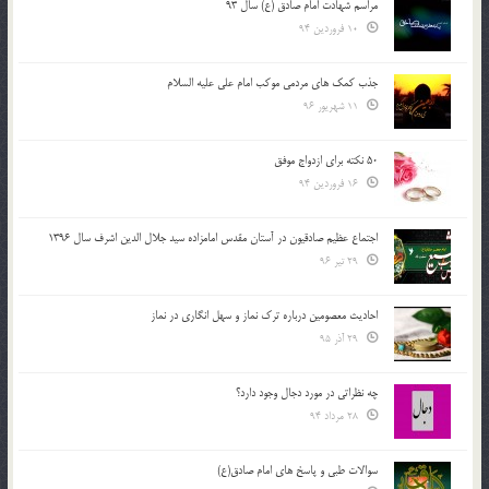
مراسم شهادت امام صادق (ع) سال 93
10 فروردین 94
جذب کمک های مردمی موکب امام علی علیه السلام
11 شهریور 96
50 نکته برای ازدواج موفق
16 فروردین 94
اجتماع عظیم صادقیون در آستان مقدس امامزاده سید جلال الدین اشرف سال 1396
29 تیر 96
احادیث معصومین درباره ترک نماز و سهل انگاری در نماز
29 آذر 95
چه نظراتی در مورد دجال وجود دارد؟
28 مرداد 94
سوالات طبی و پاسخ های امام صادق(ع)