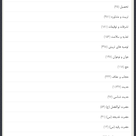
تحصیل
(65)
تربیت و مشاوره
(481)
تشرفات و توقیعات
(181)
تغذیه و سلامت
(156)
توصیه های تربیتی
(498)
جوان و نوجوان
(148)
حج
(118)
حجاب و عفاف
(333)
حدیث
(1,737)
حدیث شناسی
(97)
حضرت ابوالفضل (ع)
(54)
حضرت خدیجه (س)
(41)
حضرت رقیه (س)
(13)