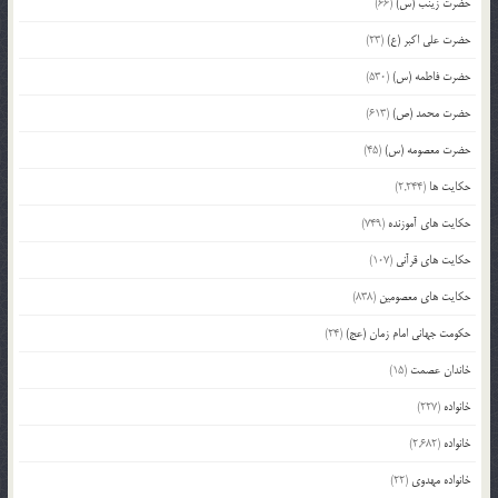
حضرت زینب (س)
(66)
حضرت علی اکبر (ع)
(23)
حضرت فاطمه (س)
(530)
حضرت محمد (ص)
(613)
حضرت معصومه (س)
(45)
حکایت ها
(2,244)
حکایت های آموزنده
(749)
حکایت های قرآنی
(107)
حکایت های معصومین
(838)
حکومت جهانی امام زمان (عج)
(24)
خاندان عصمت
(15)
خانواده
(227)
خانواده
(2,682)
خانواده مهدوی
(22)