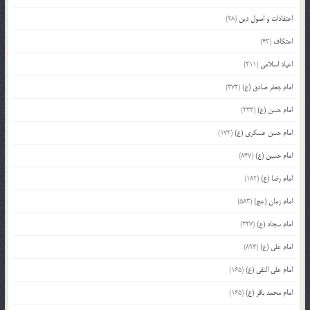
اعتقادات و اصول دین
(28)
اعتکاف
(43)
اعیاد اسلامی
(211)
امام جعفر صادق (ع)
(372)
امام حسن (ع)
(233)
امام حسن عسکری (ع)
(172)
امام حسین (ع)
(847)
امام رضا (ع)
(182)
امام زمان (عج)
(583)
امام سجاد (ع)
(227)
امام علی (ع)
(894)
امام علی النقی (ع)
(165)
امام محمد باقر (ع)
(165)