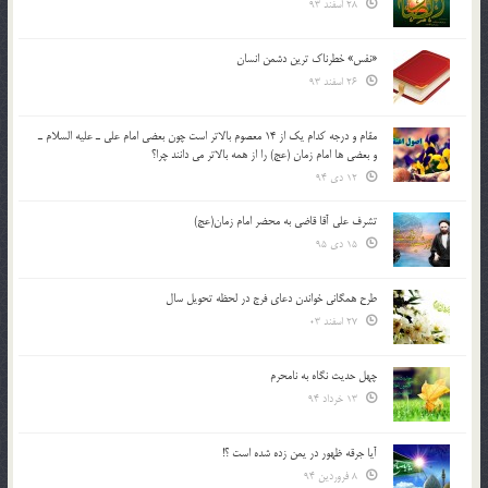
28 اسفند 93
«نفس» خطرناک ترین دشمن انسان
26 اسفند 93
مقام و درجه كدام يك از 14 معصوم بالاتر است چون بعضي امام علي ـ عليه السلام ـ
و بعضي ها امام زمان (عج) را از همه بالاتر مي دانند چرا؟
12 دی 94
تشرف علي آقا قاضي به محضر امام زمان(عج)
15 دی 95
طرح همگانی خواندن دعای فرج در لحظه تحویل سال
27 اسفند 03
چهل حدیث نگاه به نامحرم
13 خرداد 94
آیا جرقه ظهور در یمن زده شده است ؟!
8 فروردین 94