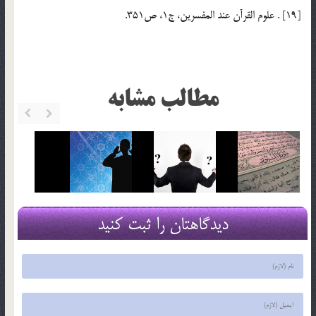
[19] . علوم القرآن عند المفسرين، ج1، ص351.
مطالب مشابه
دیدگاهتان را ثبت کنید