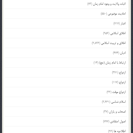
اثبات ولایت و وجود امام زمان
(73)
احادیث موضوعی
(550)
اخبار
(717)
اخلاق اسلامی
(956)
اخلاق و تربیت اسلامی
(2,836)
ادیان
(474)
ارتباط با امام زمان (عج)
(14)
ازدواج
(371)
ازدواج
(117)
ازدواج موقت
(32)
اسلام شناسی
(2,661)
اصحاب و یاران
(37)
اصول اعتقادی
(777)
اطلاعیه ها
(26)