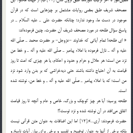
مصحف شريف طبق بعضي روايات مشتمل بر چيزهايي است كه در قرآن
موجود در دست ما، وجود ندارد؛ چنانكه حضرت علي ـ عليه السّلام ـ در
پاسخ سؤال طلحه در مورد مصحف شريف آن حضرت، چنين فرموده‎اند:
« اي طلحه! تمام آياتي كه خداوند -عزوجل- بر حضرت محمد ـ صلّي الله
عليه و آله ـ نازل فرموده با املاء پيامبر ـ صلّي الله عليه و آله ـ و خط من
نزد من است؛ هر حلال و حرام و حدود و احكام، يا هر چيزي كه امت تا روز
قيامت به آن احتياج داشته باشند حتي ديه‎خراشي كه بر بدن وارد شود نزد
من است؛ كه با املاء پيامبر ـ صلّي الله عليه و آله ـ و خط من، نوشته شده
است.
طلحه پرسيد: آيا هر چيز كوچك و بزرگ، خاص و عام و آنچه تا روز قيامت
اتفاق مي‎افتد در آن نوشته شده و نزد توست؟!
حضرت فرمودند: آري…».[12] اما اين اضافات به عنوان متن قرآني نيست
بلكه برخي از آنها به عنوان توضيح و تفسير و برخي براي بيان آيات ناسخ و