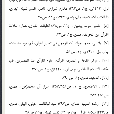
اول، 1412ق، ج1، ص292؛ مكارم شيرازي، ناصر، تفسير نمونه، تهران،
دارالكتب الاسلاميه، چاپ پنجم، 1364، ج11، ص28.
[8] . تفسير نمونه، پيشين ، ج11، ص28.؛ الطبقات الكبري، همان؛ سلامة
القرآن من التحريف، همان، ج1، ص62.
[9] . بلاغي، محمد جواد، آلاء الرحمن في تفسير القرآن، قم، موسسه بعثت،
چاپ اول، 1420ق، ج1، ص51.
[10] . مركز الثقافة و المعارف القرآنيه، علوم القرآن عند المفسرين، قم،
مكتب الاعلام السلامي، چاپ اول، 1420ق، ج1، ص351.
[11] . التمهيد، همان،ج1، ص290.
[12] . الاحتجاج، ج 1، ص356ـ357؛ اسرار آل محمد(ص)، همان،
ص251ـ252.
[13] . ر.ك: التمهيد، همان، ص292؛ سيد ابوالقاسم، خوئي، البيان، همان،
ص223؛ سلامة القرآن، ج1، ص63؛ تفسير نمونه، ج11، ص28.