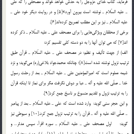
فرمايد، كتاب خداي عزوجل را به حدش خواهد خواند و مصحفي را كه علي
ـ عليه السّلام ـ نوشته است بيرون آورد»[5] و در روايت ديگر خود علي ـ
عليه السّلام ـ نيز بر اين مطلب تصريح كرده‎اند[6].
برخي از محققان ويژگي‎هايي را براي مصحف علي ـ عليه السّلام ـ ذكر كرده
اند[7] كه مي توان آنها را به دو دسته كلي تقسيم كرد:
الف) از جهت تأليف و نظم: در مصحف علي ـ عليه السّلام ـ قرآن طبق
ترتيب نزول نوشته شده است[8]؛ چنانكه محمدجواد بلاغي(ره) مي‎گويد: و نزد
شيعه معلوم است كه اميرالمؤمنين علي ـ عليه السّلام ـ بعد از رحلت رسول
خدا ـ صلّي الله عليه و آله ـ عبا بر دوش نگرفت مگر براي نماز تا اينكه قرآن
را به ترتيب نزول و تقديم منسوخ بر ناسخ جمع كرد[9].
و ابن حجر سني گويد: وارد شده است كه علي ـ عليه السّلام ـ بعد از پيامبر
ـ صلّي الله عليه و آله ـ قرآن را به ترتيب نزول جمع كرد.[10] و سيوطي نيز
گويد: اول مصحف علي ـ عليه السّلام ـ سوره اقرأ، سپس مدثر… و
همين‎طور تا آخر ترتيب سوره‎ها طبق نزول شان. [11] ب) از جهت محتوا: اين