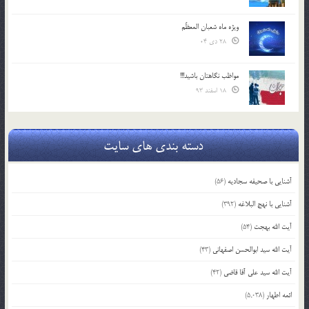
ویژه ماه شعبان المعظّم
28 دی 04
مواظب نگاهتان باشید!!!
18 اسفند 93
دسته بندی های سایت
آشنایی با صحیفه سجادیه
(56)
آشنایی با نهج البلاغه
(392)
آیت الله بهجت
(54)
آیت الله سید ابوالحسن اصفهانی
(43)
آیت الله سید علی آقا قاضی
(42)
ائمه اطهار
(5,038)