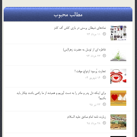
مطالب محبوب
نمادهای شیطان پرستی در بازی کلش آف کلنز
11 مرداد 94
خاطره ای از توسل به حضرت زهرا(س)
23 خرداد 94
تجارت پُرسود ازدواج موقت !
16 شهریور 04
براي اينكه دل پدر و مادر را به دست آوريم و هميشه از ما راضي باشند چكار بايد
بكنيم؟
23 تیر 95
زیارت نامه امام صادق علیه السلام
28 مرداد 95