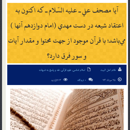
آيا مصحف علي ـ عليه السّلام ـ كه اكنون به
اعتقاد شيعه در دست مهدي (امام دوازدهم آنها )
مي‎باشد؛ با قرآن موجود از جهت محتوا و مقدار آيات
و سور فرق دارد؟
خادم اهل البیت
اسلام شناسی
,
علوم قرآنی
,
نقد و پاسخ به شبهات
25 مرداد 94
0 دیدگاه
913بازدید