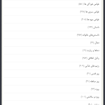
خواص خوراکی ها
(550)
خواص سبزی ها
(228)
خواص میوه ها
(308)
داستان
(146)
دانستنی‌های خانواده
(357)
دجال
(29)
دعاها و زیارت
(19)
رذایل اخلاقی
(252)
رژیم های غذایی
(209)
روز قدس
(31)
روز مباهله
(41)
روزه
(93)
روزه و سلامتی
(101)
زرتشتی
(40)