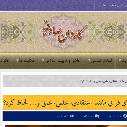
ان کاروان صادقیه
تماس با ما
یث
اسلام شناسی
اخلاق و تربیت اسلامی
حکایت ها
خانواده
آني مانند: اعتقادي، علمي، عملي و… لحاظ كرد؟
‌‌هاي قرآني مانند: اعتقادي، علمي، عملي و… لحاظ كرد؟
25 مرداد 94
0 دیدگاه
1543بازدید