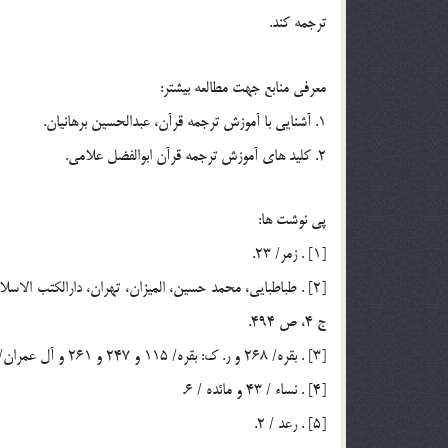
ترجمه كند.
معرفي منابع جهت مطالعه بيشتر:
1. آشنايي با آموزش ترجمه قرآن، عبدالحسين برهانيان.
2. کليد هاي آموزش ترجمه قرآن ابوالفضل علامي.
پي نوشت ها:
[1] . زمر/ 23.
ج 4، ص 494.
[3] . بقره/ 268 و ر. ك: بقره/ 115 و 247 و 261 و آل عمران/ 73 و مائده/ 54 و نور/ 32.
[4] . نساء / 43 و مائده / 6.
[5] . رعد / 2.