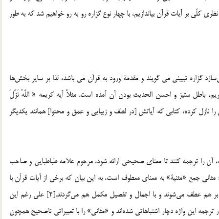
نظري كلّي بر آيات قرآن بياندازيم، با چهار نوع گزاره رو به رو خواهيم شد كه به طور
‌سازد گزاره تبييني مي گويند و مقدمة ورود به قرآن مي باشد، لذا بر ساير بخش‌ها
، باطل ستيز و احسن الحديث بودن آن آمده است. مثلاً آيه كريمه « اللَّهُ نَزَّلَ
شَابِهًا مَثَانِيَ …[1]؛ خداوند بهترين سخن را نازل كرده‏، كتابى كه آياتش [در لطف و زيبايى و عمق و محتوا] همانند يكديگر
يفه، آن را ترجمه كنند تا معناي صحيحي ارائه شود، مرحوم علامه طباطبايي و صاحب
د: مثاني جمع «مثنية» به معناي معطوف است، به اين بيان كه برخي از آيات قرآن با
شرح و بيان آيات ديگر، بدون آن‌كه ميان شان اختلافي باشد، بر هم عطف مي‌شوند و با اجمال و تفصيل مكمل هم مي‌گردند.[2] علي رغم اين
 در ترجمه اين واژه دچار اشتباهاتي شده‌اند و «مثاني» را با تعبيراتي ناصحيح همچون