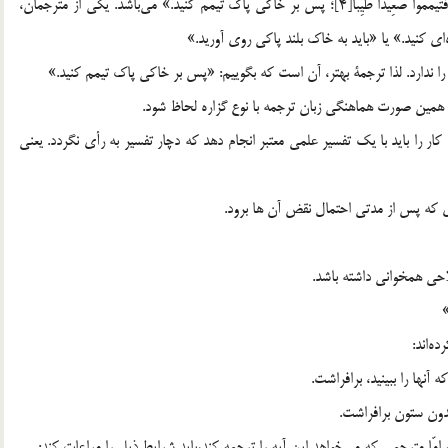
خودش به ترجمه درآورد. يك نمونه از گزاره‌هاي عملي، آيه « فَتَيَمَّمُوا صَعِيدًا طَيِّبًا[4]؛ پس بر خاكي پاك تيمم كنيد.» مي‌باشد. يكي از مترجمان،
اي كنيد.» يا «بايد به خاك بلند پاكي روي آوريد.»
 ندارد. لذا ترجمة بهتر، آن است كه بگوييم: «پس بر خاكي پاك تيمم كنيد.»
ه همين صورت هماهنگي زبان ترجمه با نوع گزاره لحاظ شود.
ار را بايد با يك تفسير علمي معتبر انجام دهد كه دچار تفسير به رأي نگردد. يعني
يري كه پس از مدتي احتمال نقض آن ها برود.
احي همخواني داشته باشد.
ه‌اند:
نها را ببينيد، برافراشت.
دون ستون برافراشت.
 امّا مترجمي كه مي‌خواهد اين آيه را ترجمه كند،بايد شرايط ذيل را مراعات کند: