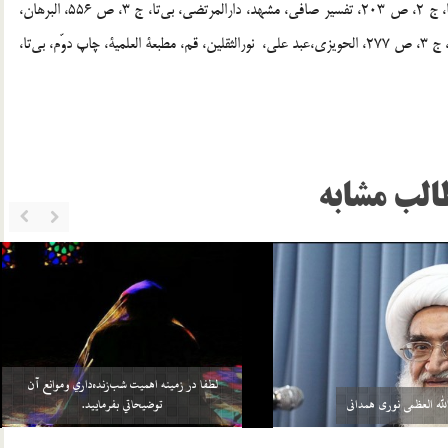
[6] . رک : تفسير عياشي، تهران، مكتبة العلميه الاسلاميه، بي‌تا، ج 2، ص 203، تفسير صافي، مشهد، دارالمرتضي، بي‌تا، ج 3، ص 556، البرهان،
حسيني بحراني، هاشم ، تهران، بنياد بعثت، چاپ اول، 1415 ق، ج 3، ص 277، الحويزي،عبد علی، نورالثقلين، قم، مطبعة العلمية، چاپ دوّم، بي‌تا،
الب مشابه
خواهد بيش از واجبات خودش، چيزي را
سلامي كه بعد از اتمام نماز به 3 امام داده مي‌شود منشأ
بر خود واجب كني…
آن چيست؟
2 اسفند 96