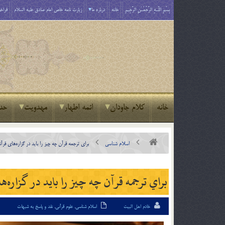
بِسْمِ اللَّـهِ الرَّحْمَـٰنِ الرَّحِيمِ
خانه
درباره ما
زیارت نامه خاص امام صادق علیه السلام
فراخو
خانه
کلام جاودان
ائمه اطهار
مهدویت
حد
اسلام شناسی
براي ترجمه قرآن چه چيز را بايد در گزاره‌‌هاي قر
براي ترجمه قرآن چه چيز را بايد در گزاره
خادم اهل البیت
اسلام شناسی
,
علوم قرآنی
,
نقد و پاسخ به شبهات