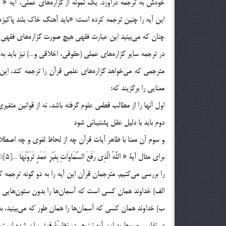
اين آيه را چنين ترجمه كرده است: «بايد آهنگ خاك بلند پاكيزه‌
چنان كه مي‌بينيد اين عبارت فقهي هيچ صورت گزاره‌هاي فقهي را
در ترجمه ساير گزاره‌هاي عملي (حقوقي، اخلاقي و…) نيز بايد ب
مترجمي كه مي‌خواهد گزاره‌هاي علمي قرآن را ترجمه كند، اين ك
معنايي را برگزيند كه:
اول آنها را از مطالب قطعي علوم گرفته باشد، نه از قوانين متغ
دوم بايد با دليل عقل پشتيباني شود
و سوم ‌آن معنا با ظاهر آيات قرآن چه از لحاظ لغوي و چه اصطل
براي مثال آية « اللَّهُ الَّذِي رَفَعَ السَّمَاوَاتِ بِغَيْرِ عَمَدٍ تَرَوْنَهَا …[5]؛»
را بررسي مي‌كنيم. مترجمان قرآن اين آيه را به دو گونه ترجمه كرد
الف) خداوند همان كسي است كه آسمان‌ها را بدون ستون‌هايي كه آ
ب) خداوند همان كسي كه آسمان‌ها را همان طور كه مي‌بينيد، ب
در تفاسير مربوط به اين آيه نيز هر دو نظريّة فوق بيان شده است،