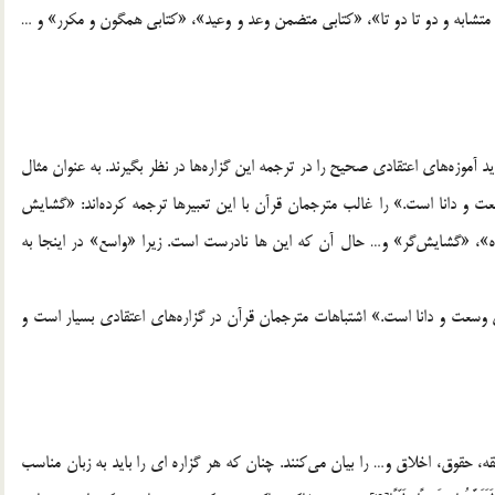
ي متشابه و دو تا دو تا»، «كتابي متضمن وعد و وعيد»، «كتابي همگون و مكرر» و …
 آموزه‌هاي اعتقادي صحيح را در ترجمه اين گزاره‌ها در نظر بگيرند. به عنوان مثال
لَّهُ وَاسِعٌ عَلِيمٌ[3]؛ و خدا داراي وسعت و دانا است.» را غالب مترجمان قرآن با اين تعبيرها ترجمه كرده‌اند: «گشايش
 «گشايش‌گر» و… حال آن كه اين ها نادرست است. زيرا «واسع» در اينجا به
 وسعت و دانا است.» اشتباهات مترجمان قرآن در گزاره‌هاي اعتقادي بسيار است و
، حقوق، اخلاق و… را بيان مي‌كنند. چنان كه هر گزاره اي را بايد به زبان مناسب