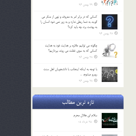
29 بهمن 96
كساني كه در برابر امر به معروف و نهي از منكر مي
گويند به شما ربطي ندارد و به زور نمي شود انسان را
به بهشت برد، چه بايد كرد؟
28 بهمن 96
چگونه مي توانيم علاوه بر هدايت خود به هدايت
كساني كه به سوي غفلت مي روند، بپردازيم؟
28 بهمن 96
با توجه به اينكه اينجانب با دانشجويان اهل سنت
روبرو مي‎شوم، …
28 بهمن 96
تازه ترین مطالب
سلام ای هلال محرم
25 خرداد 05