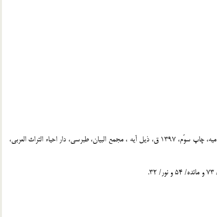
[2] . طباطبايي، محمد حسين، الميزان، تهران، دارالكتب الاسلاميه، چاپ سوّم، 1397 ق، ذيل آيه ، مجمع البيان، طبرسي، دار احياء التراث العربي،