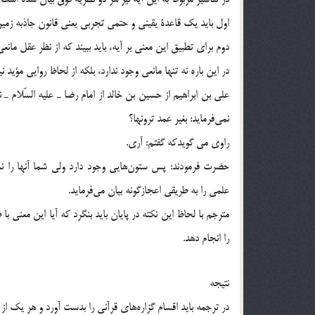
اول بايد يك قاعدة يقيني و حتمي تجربي يعني قانون جاذبه زمين 
دوم براي تطبيق اين معني بر آيه، بايد ببيند كه از نظر عقل مانع
در اين باره نه تنها مانعي وجود ندارد، بلكه از لحاظ روايي مؤيد 
علي بن ابراهيم از حسين بن خالد از امام رضا ـ عليه السّلام ـ
نمي‌فرمايد: بغير عمد ترونها؟
راوي مي گويدکه گفتم: آري.
علمي را به طريقي اعجازگونه بيان مي‌فرمايد.
مترجم با لحاظ اين نكته در پايان بايد بنگرد كه آيا اين معني با
را انجام دهد.
نتيجه
در ترجمه بايد اقسام گزاره‌هاي قرآني را بدست آورد و هر يك از 