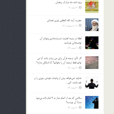
ویژه نامه ماه مبارک رمضان
بالا
9 اسفند 03
و
پایین
استفاده
حضرت آیت الله العظمی نوری همدانی
کنید.
18 اردیبهشت 98
لطفا در زمينه اهميت شب‌زنده‌داري وموانع آن
توضيحاتي بفرماييد.
2 اسفند 96
اگر تأثير ترجمه قرآن براي من بيشتر باشد آيا مي
توانم فقط ترجمه آن را بخوانم؟ آيا اشكالي ندارد؟
2 اسفند 96
خداوند نمي‌خواهد بيش از واجبات خودش، چيزي را بر
خود واجب كني…
2 اسفند 96
سلامي كه بعد از اتمام نماز به 3 امام داده مي‌شود
منشأ آن چيست؟
2 اسفند 96