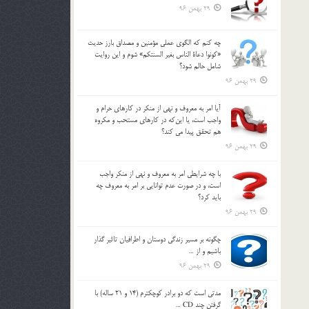
29 بهمن 96
چه كنم كه الگوي عملي مؤمنين و مصداق بارز حديث
«كونوا دعاة الناس بغير السنتكم» شوم و اين روايت
شامل حالم شود؟
29 بهمن 96
آيا امر به معروف و نهي از منكر در كارهاي حرام و
واجب است، يا اين‌كه در كارهاي مستحب و مكروه
هم تحقق پيدا مي كند؟
29 بهمن 96
با چه شرايطي امر به معروف و نهي از منکر واجب
است، و در صورت عدم توانايي بر امر به معروف چه
بايد کرد؟
29 بهمن 96
چگونه بر مسير زندگي دوستان و اطرافيان تاثير گذار
باشيم و از …
29 بهمن 96
مدتي است كه دو برادر كوچكترم (14 و 21 ساله) با
گرفتن چند CD …