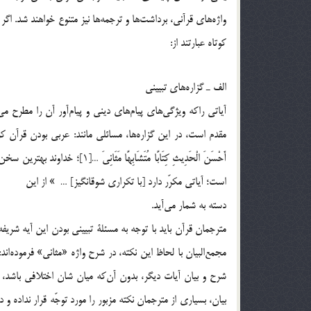
واژه‌هاي قرآني، برداشت‌ها و ترجمه‌ها نيز متنوع خواهند شد. اگر 
کوتاه عبارتند از:
الف ـ گزاره‌هاي تبييني
آياتي راكه ويژگي‌هاي پيام‌هاي ديني و پيام‌آور آن را مطرح مي
مقدم است، در اين گزاره‌ها، مسائلي مانند: عربي بودن قرآن كريم
أَحْسَنَ الْحَدِيثِ كِتَابًا مُتَ
است‏؛ آياتى مكرّر دارد [با تكرارى شوق‏انگيز] … » از اين
دسته به شمار مي‌آيد.
مترجمان قرآن بايد با توجه به مسئلة تبييني بودن اين آيه شر
مجمع‌البيان با لحاظ اين نکته، در شرح واژه «مثاني» فرموده‌ان
بيان، بسياري از مترجمان نكته مزبور را مورد توجّه قرار نداده و