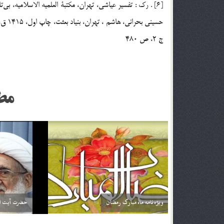
ج 2، ص 480
مط
اگر تأثير ترجمه قرآن براي من بيشتر باشد آيا مي توانم
خداوند نمي‌
فقط ترجمه آن را بخوانم؟ آيا اشكالي ندارد؟
2 اسفند 96
2 اسفند 96