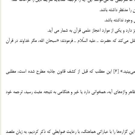
را مدنظر داشته باشد.
ي وجود نداشته باشد.
نيز دارد و يكي از موارد اعجاز علمي قرآن به شمار مي آيد.
 نقل مي‌كند كه حضرت ـ عليه السّلام ـ فرمودند: «سبحان الله، مگر خداوند در قرآن
حضرت فرمودند: پس ستون‌هايي وجود دارد ولي شما آنها را نمي‌بينيد.» [6] اين مطلب كه قبل از كشف قانون جاذبه مطرح شده است، مطلبي
 ظاهر واژه‌هاي آيه، همخواني دارد يا خير و هنگامي به نتيجه مثبت رسيد، ترجمه خود
اين گزاره‌ها را با عباراتي هماهنگ، با رعايت ضوابطي كه ذكر كرديم، به زبان مقصد