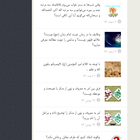
وقتي شب‌ها به بستر خواب مي‌روم بلافاصله سه مرتبه
حمد و سوره مي‌خوانم و سه مرتبه الله اكبر، الحمدالله
و سبحان‌الله مي‌گويم آيا اين كافي است؟
2 اسفند 96
وظايف ما در زمان غيبت امام زمان (عج) چيست؟
علائم ظهور چيست؟ و منابعي را جهت مطالعه معرفي
نماييد؟
2 اسفند 96
با توجه به كلام امير المؤمنين (ع): «اوصيكم بتقوي
الله و نظم …
2 اسفند 96
فرق بين امر به معروف و نهي از منكر با نصيحت و
موعظه چيست؟
29 بهمن 96
امر به معروف و نهي از منكر را توضيح داده و مراحل
آن را نام ببريد؟
29 بهمن 96
چگونه انتقاد كنيم كه طرف مقابل پرخاش نكند؟