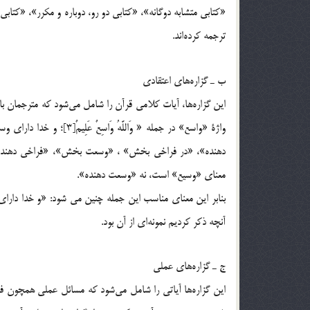
«كتابي متشابه دوگانه»، «كتابي دو رو، دوباره و مكرر»، «كتاب
ترجمه كرده‌اند.
ب ـ گزاره‌هاي اعتقادي
اين گزاره‌ها، آيات كلامي قرآن را شامل مي‌شود كه مترجمان بايد
واژة «واسع» در جمله « وَال
دهنده»، «در فراخي بخش» ، «وسعت بخش»، «فراخي دهنده»،
معناي «وسيع» است، نه «وسعت دهنده».
بنابر اين معناي مناسب اين جمله چنين مي شود: «و خدا داراي
آنچه ذكر كرديم نمونه‌اي از آن بود.
ج ـ گزاره‌هاي عملي
اين گزاره‌ها آياتي را شامل مي‌شود كه مسائل عملي همچون فقه